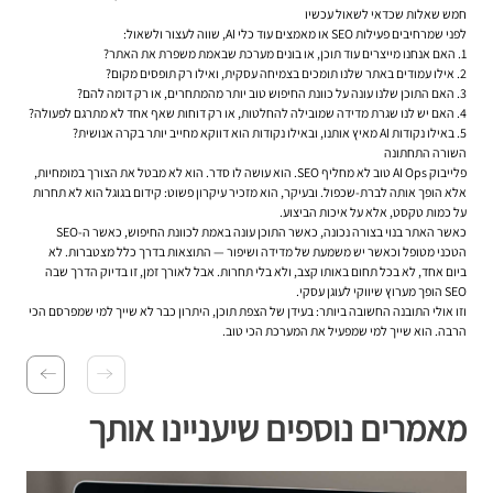
חמש שאלות שכדאי לשאול עכשיו
לפני שמרחיבים פעילות SEO או מאמצים עוד כלי AI, שווה לעצור ולשאול:
האם אנחנו מייצרים עוד תוכן, או בונים מערכת שבאמת משפרת את האתר?
אילו עמודים באתר שלנו תומכים בצמיחה עסקית, ואילו רק תופסים מקום?
האם התוכן שלנו עונה על כוונת החיפוש טוב יותר מהמתחרים, או רק דומה להם?
האם יש לנו שגרת מדידה שמובילה להחלטות, או רק דוחות שאף אחד לא מתרגם לפעולה?
באילו נקודות AI מאיץ אותנו, ובאילו נקודות הוא דווקא מחייב יותר בקרה אנושית?
השורה התחתונה
פלייבוק AI Ops טוב לא מחליף SEO. הוא עושה לו סדר. הוא לא מבטל את הצורך במומחיות,
אלא הופך אותה לברת-שכפול. ובעיקר, הוא מזכיר עיקרון פשוט: קידום בגוגל הוא לא תחרות
על כמות טקסט, אלא על איכות הביצוע.
כאשר האתר בנוי בצורה נכונה, כאשר התוכן עונה באמת לכוונת החיפוש, כאשר ה-SEO
הטכני מטופל וכאשר יש משמעת של מדידה ושיפור — התוצאות בדרך כלל מצטברות. לא
ביום אחד, לא בכל תחום באותו קצב, ולא בלי תחרות. אבל לאורך זמן, זו בדיוק הדרך שבה
SEO הופך מערוץ שיווקי לעוגן עסקי.
וזו אולי התובנה החשובה ביותר: בעידן של הצפת תוכן, היתרון כבר לא שייך למי שמפרסם הכי
הרבה. הוא שייך למי שמפעיל את המערכת הכי טוב.
מאמרים נוספים שיעניינו אותך