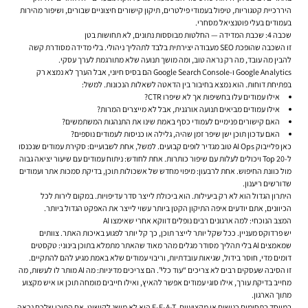
היררכיית קטגוריות, טיפול בעמודי פילטרים, תיקון קישורים חיצוניים שבורים, ושיפור מהירות
בעמודים בעלי פוטנציאל מסחרי.
שכבה 4: שכבת המדידה — החלטות מבוססות נתונים, לא תחושות בטן
זו השכבה שהופכת SEO מעבודה יצירתית בלבד לתהליך ניהולי. בלי מדידה מסודרת קשה
להבין מה עובד, מה רק נראה טוב, ומה מושך תנועה שלא מתורגמת לערך עסקי.
Google Analytics ו-Google Search Console הם בסיס חיוני, אבל הערך לא נמצא רק
בפתיחת דוחות. הוא נמצא בחיבור בין הדאטה לשאלות הנכונות. למשל:
אילו עמודים עלו בחשיפות אך לא שיפרו CTR?
אילו עמודים מביאים תנועה אורגנית, אבל לא מייצרים המרות?
האם קישורים פנימיים לעמודי כסף באמת שינו את התנהגות המשתמשים?
האם עדכון תוכן ישן שיפר זמן שהיה, גלילה או כניסות לעמודים נוספים?
כאן פלייבוק AI Ops טוב מגדיר לופים קבועים. למשל, אחת לשבועיים: סקירת עמודים שנכנסו
ל-Top 20 ויכולים לעלות עם שיפור כותרות. אחת לחודש: ניתוח עמודים עם שיעור יציאה גבוה
מול כוונת החיפוש. אחת לרבעון: מיפוי מחדש של אשכולות תוכן, בדיקת סמכות אתר ועמודים
שדורשים ריענון.
היתרון הגדול הוא לא רק ביעילות. הוא ביכולת לייצר סדר עדיפויות. במקום לירות לכל
הכיוונים, אתם יודעים איפה התיקון הקטן ביותר עשוי לייצר את האפקט הגדול ביותר.
המצב הנוכחי: למה ארגונים רבים נופלים דווקא אחרי שאימצו AI
יש פרדוקס מעניין. ככל שקל יותר לייצר תוכן, כך קל יותר לפגוע באיכות האתר. צוותים
שמאמצים AI בלי תהליך מסודר מגלים מהר מאוד שהאתר מתמלא בתוכן בינוני: טקסטים
דומים מדי, חוסר בידול, שגיאות עובדתיות, וריבוי עמודים שלא באמת מגיע להם להתקיים.
זו הסיבה שעסקים רבים לא צריכים “עוד כלי”. הם צריכים מדיניות: מה AI מותר לו לעשות, מה
מחייב בדיקת עורך, אילו סוגי עמודים אפשר להאיץ, ואילו חייבים מומחה תוכן או איש מקצוע
מתוך הארגון.
במיוחד בתחומים רגישים או מקצועיים, E-E-A-T הוא לא מושג לקישוט. אם התוכן שלכם נראה