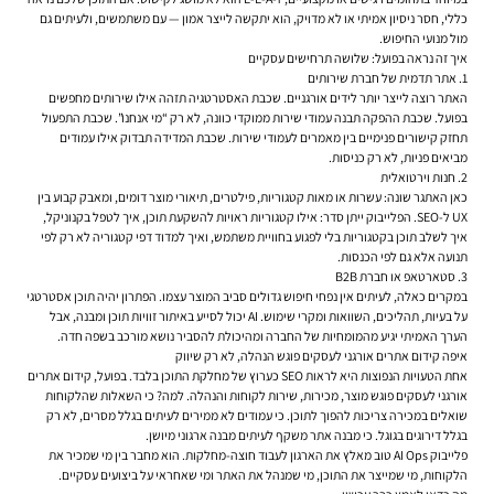
כללי, חסר ניסיון אמיתי או לא מדויק, הוא יתקשה לייצר אמון — עם משתמשים, ולעיתים גם
מול מנועי החיפוש.
איך זה נראה בפועל: שלושה תרחישים עסקיים
1. אתר תדמית של חברת שירותים
האתר רוצה לייצר יותר לידים אורגניים. שכבת האסטרטגיה תזהה אילו שירותים מחפשים
בפועל. שכבת ההפקה תבנה עמודי שירות ממוקדי כוונה, לא רק “מי אנחנו”. שכבת התפעול
תחזק קישורים פנימיים בין מאמרים לעמודי שירות. שכבת המדידה תבדוק אילו עמודים
מביאים פניות, לא רק כניסות.
2. חנות וירטואלית
כאן האתגר שונה: עשרות או מאות קטגוריות, פילטרים, תיאורי מוצר דומים, ומאבק קבוע בין
UX ל-SEO. הפלייבוק ייתן סדר: אילו קטגוריות ראויות להשקעת תוכן, איך לטפל בקנוניקל,
איך לשלב תוכן בקטגוריות בלי לפגוע בחוויית משתמש, ואיך למדוד דפי קטגוריה לא רק לפי
תנועה אלא גם לפי הכנסות.
3. סטארטאפ או חברת B2B
במקרים כאלה, לעיתים אין נפחי חיפוש גדולים סביב המוצר עצמו. הפתרון יהיה תוכן אסטרטגי
על בעיות, תהליכים, השוואות ומקרי שימוש. AI יכול לסייע באיתור זוויות תוכן ומבנה, אבל
הערך האמיתי יגיע מהמומחיות של החברה ומהיכולת להסביר נושא מורכב בשפה חדה.
איפה קידום אתרים אורגני לעסקים פוגש הנהלה, לא רק שיווק
אחת הטעויות הנפוצות היא לראות SEO כערוץ של מחלקת התוכן בלבד. בפועל, קידום אתרים
אורגני לעסקים פוגש מוצר, מכירות, שירות לקוחות והנהלה. למה? כי השאלות שהלקוחות
שואלים במכירה צריכות להפוך לתוכן. כי עמודים לא ממירים לעיתים בגלל מסרים, לא רק
בגלל דירוגים בגוגל. כי מבנה אתר משקף לעיתים מבנה ארגוני מיושן.
פלייבוק AI Ops טוב מאלץ את הארגון לעבוד חוצה-מחלקות. הוא מחבר בין מי שמכיר את
הלקוחות, מי שמייצר את התוכן, מי שמנהל את האתר ומי שאחראי על ביצועים עסקיים.