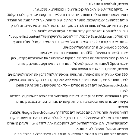
פנימיים, Alt לתמונות אם רלוונטי.
בדיקה מול E-E-A-T: האם התוכן משדר ניסיון ומומחיות, או נשמע גנרי.
דוגמה פשוטה: חנות אונליין בתחום עיצוב הבית רוצה לשפר דפי קטגוריה. במקום להדביק 300
מילים כלליות על “מגמות עיצוב”, אפשר לייצר תוכן שימושי יותר: איך לבחור מוצר, מה ההבדל
בין סוגי חומרים, שאלות שחוזרות לפני רכישה, והפניה חכמה למוצרים משלימים. זה לא רק
טוב יותר למשתמש. זה גם מחזק קידום אורגני כי העמוד נעשה רלוונטי יותר.
דני סאליבן, Search Liaison של גוגל, חזר לא פעם על העיקרון של “people-first content”
— תוכן שנכתב קודם כול עבור אנשים. זו אולי נשמעת סיסמה פשוטה, אבל בעולם שמוצף
בטקסטים אוטומטיים, זו הבחנה תפעולית ממשית.
שכבה 3: שכבת התפעול — SEO טכני, אוטומציות ותזמורת של האתר
גם התוכן הטוב ביותר יתקשה לייצר שיפור מיקום האתר בגוגל אם האתר עצמו מקרטע. כאן
שכבת ה-AI Ops עוברת מהמסמך למסלול הייצור: זחילה, אינדוקס, ביצועים, קישורים
פנימיים, סכמות, ניטור שגיאות והיגיינת אתר.
SEO טכני אינו רק “משהו למפתח”. זו תשתית שמאפשרת לגוגל להבין את האתר ולמשתמשים
לצרוך אותו בלי חיכוך. מהירות אתר, Core Web Vitals, תקינות קנוניקל, עמודי 404, הפניות,
Sitemap, Robots, עמודים דלים או כפולים — כל אלה משפיעים על היכולת של התוכן
לעבוד.
כאן AI ואוטומציה יכולים לסייע בזיהוי דפוסים: עמודים עם ירידה חדה בחשיפות, קניבליזציה
בין עמודים, שרשראות הפניה, תגיות חסרות, קישורים שבורים, ופערים במבנה קישורים
פנימיים.
דוגמה מעשית: אתר שירותים עם 120 עמודים מגלה דרך Google Search Console שקבוצת
עמודי שירות מקבלת חשיפות על ביטויים דומים, אבל גוגל מחליפה ביניהם בתוצאות. במקום
לכתוב עוד עמוד, ייתכן שצריך לאחד עמודים, לחזק מבנה אתר, לחדד Intent ולעדכן קישורים
פנימיים. זה מהלך תפעולי, לא רק תוכני.
באתרים רבים ניתן לראות שהשיפור המשמעותי מגיע דווקא מצעדים “לא זוהרים”: חיזוק