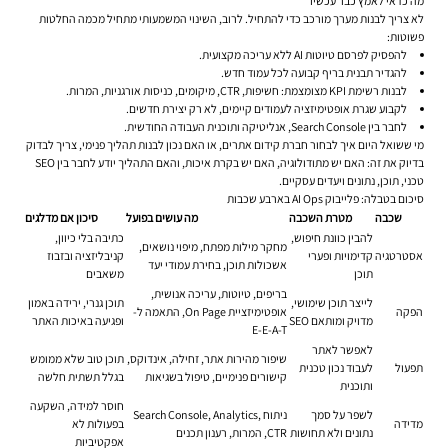
מה כדאי לאמץ כבר עכשיו
לא צריך לבנות מערך מורכב כדי להתחיל. לרוב, השינוי המשמעותי מתחיל מכמה החלטות
פשוטות:
להפסיק לפרסם טיוטות AI ללא עריכה מקצועית.
להגדיר תבנית בריף קבועה לכל עמוד חדש.
לבנות רשימת KPI מצומצמת: חשיפות, CTR, מיקומים, כניסות אורגניות, המרות.
לקבוע שגרת אופטימיזציה לעמודים קיימים, לא רק יצירת חדשים.
לחבר בין Search Console, אנליטיקה ותוכנית העבודה החודשית.
מי ששואל היום איך לבחור חברת קידום אתרים, או האם נכון לבנות תהליך פנימי, צריך לבדוק
בדיוק את זה: האם יש מתודולוגיה, האם יש בקרת איכות, והאם התהליך יודע לחבר בין SEO
טכני, תוכן, נתונים ויעדים עסקיים.
סיכום בטבלה: פלייבוק AI Ops בארבע שכבות
שכבה
מטרת השכבה
מה עושים בפועל
סיכון אם מדלגים
להבין כוונת חיפוש,
כתיבה בלי כיוון,
מחקר מילות מפתח, מיפוי נושאים,
אסטרטגיה
קדימויות ופערי
קניבליזציה ובזבוז
אשכולות תוכן, בחירת עמודי יעד
תוכן
משאבים
בריפים, טיוטות, עריכה אנושית,
לייצר תוכן שימושי,
תוכן גנרי, ירידה באמון
הפקה
אופטימיזציית On Page, התאמה ל-
מדויק ומותאם SEO
ופגיעה באיכות האתר
E-E-A-T
לאפשר לאתר
שיפור מהירות אתר, זחילה, אינדוקס,
תוכן טוב שלא ממומש
תפעול
לעבוד נכון טכנית
קישורים פנימיים, טיפול בשגיאות
בגלל תשתית חלשה
ותוכנית
חוסר למידה, השקעה
לשפר על סמך
ניתוח Search Console, Analytics,
מדידה
בפעולות לא
נתונים ולא תחושות
CTR, המרות, רענון תכנים
אפקטיביות