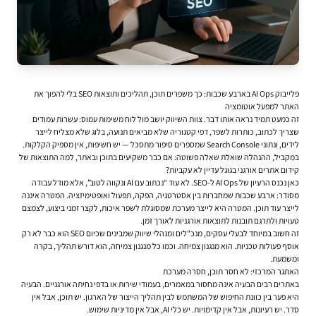
פלייבוק AI Ops בארבע שכבות: כך משפרים תוכן, תהליכים ותוצאות SEO בלי להפוך את
האתר למפעל אוטומציה
זה כמעט תמיד נראה אותו דבר. צוות השיווק יושב מול לוח משימות עמוס: עשרות עמודים
שצריך לכתוב, כותרות לשפר, דפי קטגוריה שלא מביאים תנועה, בלוג שלא מצליח לייצר
לידים, ונתוני Search Console שמספרים סיפור מתסכל — יש חשיפות, אין מספיק הקלקות.
במקביל, ההנהלה שואלת שאלה פשוטה: אם כבר משקיעים בתוכן ובאתר, למה התוצאות של
קידום אתרים אורגני בגוגל
עדיין לא עקביות?
כאן נכנס הרעיון של AI Ops ל-SEO. לא עוד “נכתוב עם AI ונקווה לטוב”, אלא מודל עבודה
מסודר: ארבע שכבות שמחברות בין אסטרטגיה, הפקה, תפעול ואופטימיזציה. המטרה איננה
לייצר עוד תוכן. המטרה היא לייצר מערכת שמסוגלת לשפר איכות, לקצר זמני ביצוע, לצמצם
טעויות ולתרגם תובנות לתוצאות אורגניות לאורך זמן.
זה חשוב במיוחד לבעלי עסקים, מנכ"לים ומנהלי שיווק שמבינים שכיום SEO הוא כבר לא רק
אוסף פעולות טכניות. הוא מנגנון צמיחה. וכמו כל מנגנון צמיחה, הוא דורש תהליך, בקרה
ומשמעת.
האתגר המרכזי: לא חסר תוכן, חסרה מערכת
באתרים רבים הבעיה אינה מחסור במאמרים, בעמודי שירות או בדפי נחיתה אורגניים. הבעיה
היא פער בין כוונת החיפוש של המשתמש לבין תהליך הייצור של הארגון. יש תוכן, אבל אין
סדר. יש רעיונות, אבל אין קדימויות. יש כלי AI, אבל אין מדיניות שימוש.