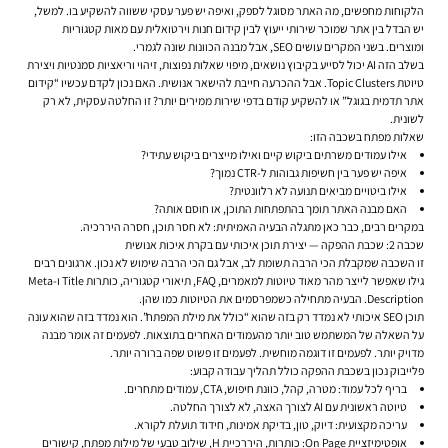
הלקוחות מחפשים, מה האתר מסוגל לספק, ואיפה יש פער עסקי ששווה להשקיע בו. למשל,
יש הבדל בין אתר שמוכר שירותי ייעוץ לבין קידום חנות וירטואלית עם מאות קטגוריות
ומוצרים. בשני המקרים עושים SEO, אבל מבנה הכוונות שונה לגמרי.
בשלב הזה AI יכול לסייע בקיבוץ נושאים, מיפוי שאלות נפוצות, זיהוי וריאציות סמנטיות ויצירת
טיוטת Topic Clusters. אבל ההכרעה חייבת להישאר אנושית. האם נכון לקדם עכשיו “קידום
אתר תדמית בגוגל” או להשקיע קודם בדפי שירות ממירים יותר? זו החלטה עסקית, לא רק
לשונית.
שאלות מפתח בשכבה הזו:
אילו עמודים משרתים ביקוש קיים ואילו מייצרים ביקוש עתידי?
איפה יש פער בין חשיפות גבוהות ל-CTR נמוך?
אילו ביטויים מביאים תנועה לא רלוונטית?
האם מבנה האתר תומך בהתפתחות התוכן, או חוסם אותה?
במקרים רבים, כבר כאן מתגלה הבעיה האמיתית: לא חסר תוכן, חסרה היררכיה.
שכבה 2: שכבת ההפקה — יצירת תוכן איכותי עם בקרת איכות אנושית
זו השכבה שמקבלת הכי הרבה תשומת לב, אבל גם הכי הרבה שימוש לא נכון. ארגונים רבים
גילו שאפשר לייצר מהר מאוד טיוטות למאמרים, FAQ, תיאורי קטגוריה, כותרות Title ו-Meta
Description. הבעיה מתחילה כשמפרסמים את הטיוטות כמו שהן.
תוכן SEO איכותי לא נמדד רק בזה שהוא “כולל את מילת המפתח”. הוא נמדד בזה שהוא עונה
על השאלה של המשתמש טוב יותר מהעמודים האחרים בתוצאות. לפעמים זה אומר מבנה
מדויק יותר. לפעמים זו דוגמה מוחשית. לפעמים זו פשוט שפה ברורה יותר.
פלייבוק נכון בשכבת ההפקה כולל תהליך עבודה קבוע:
בריף לכל עמוד: מטרה, קהל, כוונת חיפוש, CTA, עמודים מתחרים.
טיוטה ראשונית עם AI לצורך האצה, לא לצורך החלטה.
עריכה מקצועית: דיוק, טון, בדיקת אמינות, חידוד תועלת לקורא.
אופטימיזציית On Page: כותרות, היררכיית H, שילוב טבעי של מילות מפתח, קישורים