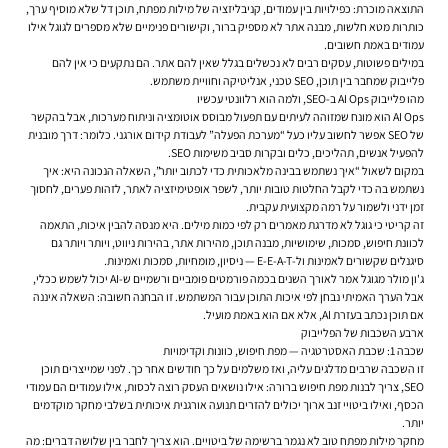
התוצאה מוכרת: כפילויות בין עמודים, קניבליזציה של מילות מפתח, תוכן דל שלא מוסיף ערך,
כותרות מטא חלשות, מבנה אתר לא מספיק ברור, וקישורים פנימיים שלא מספרים לגוגל אילו
עמודים באמת חשובים.
במילים פשוטות, עסקים רבים לא נכשלים בגלל שאין להם אתר. הם נתקעים כי אין להם
פלייבוק שמחבר בין תוכן, SEO טכני, אנליטיקה וחוויית משתמש.
מהו פלייבוק AI Ops ב-SEO, ולמה הוא רלוונטי עכשיו
AI Ops הוא מונח שמזוהה לעיתים עם תפעול מבוסס אוטומציה וניתוח מערכות, אבל בהקשר
של SEO אפשר לחשוב עליו כעל “מערכת הפעלה” לעבודת קידום אורגני. כלומר: דרך מובנית
להפעיל אנשים, תהליכים, כלים ובקרות סביב משימות SEO.
במקום לשאול “איך נשתמש בבינה מלאכותית כדי לכתוב יותר”, השאלה הנכונה היא: איך
נשתמש בה כדי לקבל החלטות טובות יותר, לשפר אופטימיזציה לאתר, לזהות פערים, לחסוך
זמן ידני ולשמור על רמה מקצועית עקבית.
זה קריטי כי גוגל לא מדרגת מאמרים רק לפי כמות מילים. היא מנסה להבין איכות, התאמה
לכוונת חיפוש, סמכות, שימושיות, מבנה תוכן, מהירות אתר, בהירות ניווט, ויותר ויותר גם
סיגנלים שקשורים לאמינות ול-E-E-A-T — ניסיון, מומחיות, סמכות ואמינות.
ג'ון מולר מגוגל אמר לאורך השנים בכמה פורמטים פומביים ורשמיים ש-AI יכול לשמש ככלי,
אבל הערך האמיתי נבחן לפי איכות התוכן עבור המשתמש. זו הבחנה חשובה: השאלה איננה
אם תוכן נכתב בעזרת AI, אלא אם הוא באמת מועיל.
ארבע השכבות של הפלייבוק
שכבה 1: שכבת האסטרטגיה — מפת חיפוש, כוונות וקדימויות
זו השכבה שרבים מדלגים עליה, ואז משלמים על כך חודשים אחר כך. לפני שמייצרים תוכן
SEO, צריך לבנות מפת חיפוש ברורה: אילו נושאים העסק רוצה לכסות, אילו עמודים הם עמודי
הכסף, ואילו ביטויי זנב ארוך יכולים להזרים תנועה אורגנית איכותית בשלבי מחקר מוקדמים
יותר.
מחקר מילות מפתח טוב לא נגמר ברשימה של ביטויים. הוא צריך לחבר בין שלושה דברים: מה