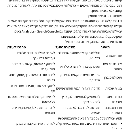
קישורים חיצוניים איכותיים, אזכורים, עמודי אודות ברורים, שקיפות עסקית, מחברים מזוהים
ותוכן עקבי בתחום מומחיות מסוים — כל אלה תומכים בבניית סמכות אתר. לא מדובר בנוסחת
קסם, אלא בצבירת אמון.
ניתוח נתונים ושיפור מתמשך
SEO חזק לא נשען על תחושות בטן בלבד. הוא נשען על בדיקות. אילו עמודים מקבלים חשיפות
אך לא קליקים? איפה אחוזי ההקלקה נמוכים? אילו כתובות נסרקות אך לא מאונדקסות? אילו
שאילתות מביאות תנועה לא מדויקת? מי שעובד עם Search Console ו-Analytics באופן
שוטף, מקבל תמונה טובה יותר על מה באמת עובד.
טבלת סיכום: מה השתנה, ומה זה אומר בפועל
האתגר
מה קורה בפועל
מה נכון לעשות
גוגל לא מקדישה אותה תשומת לב
לצמצם כפילויות, דפים חלשים
עודף עמודים
לכל URL
ועמודים ללא ערך
שינויים תכופים
לתחזק sitemap, קישורים פנימיים
האינדקס צריך להתעדכן כל הזמן
באתר
ותוכן עדכני
עמודים דומים מתקשים להצדיק
לבנות תוכן SEO עם ערך, עומק וכוונה
תוכן לא מובחן
אינדוקס
ברורה
לחזק SEO טכני, מהירות אתר ומבנה
בעיות טכניות
סריקה, רינדור והבנת האתר נפגעים
נקי
כוונת חיפוש
לא מספיק להתאים מילה, צריך
לבצע מחקר מילות מפתח שמבוסס גם
מורכבת
להתאים צורך
על intent
תחרות גבוהה
תוכן טוב לבדו כבר לא מבטיח
לחבר בין תוכן, UX, סמכות, מדידה
באורגני
חשיפה
ותשתית
חמש שאלות שכל עסק צריך לשאול את עצמו עכשיו
האם העמודים החשובים ביותר באתר באמת קלים לסריקה, או שהם קבורים עמוק
במבנה?