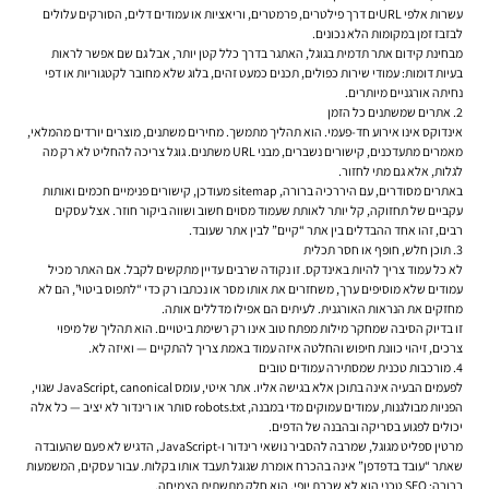
עשרות אלפי URLים דרך פילטרים, פרמטרים, וריאציות או עמודים דלים, הסורקים עלולים
לבזבז זמן במקומות הלא נכונים.
מבחינת קידום אתר תדמית בגוגל, האתגר בדרך כלל קטן יותר, אבל גם שם אפשר לראות
בעיות דומות: עמודי שירות כפולים, תכנים כמעט זהים, בלוג שלא מחובר לקטגוריות או דפי
נחיתה אורגניים מיותרים.
2. אתרים שמשתנים כל הזמן
אינדוקס אינו אירוע חד-פעמי. הוא תהליך מתמשך. מחירים משתנים, מוצרים יורדים מהמלאי,
מאמרים מתעדכנים, קישורים נשברים, מבני URL משתנים. גוגל צריכה להחליט לא רק מה
לגלות, אלא גם מתי לחזור.
באתרים מסודרים, עם היררכיה ברורה, sitemap מעודכן, קישורים פנימיים חכמים ואותות
עקביים של תחזוקה, קל יותר לאותת שעמוד מסוים חשוב ושווה ביקור חוזר. אצל עסקים
רבים, זהו אחד ההבדלים בין אתר “קיים” לבין אתר שעובד.
3. תוכן חלש, חופף או חסר תכלית
לא כל עמוד צריך להיות באינדקס. זו נקודה שרבים עדיין מתקשים לקבל. אם האתר מכיל
עמודים שלא מוסיפים ערך, משחזרים את אותו מסר או נכתבו רק כדי “לתפוס ביטוי”, הם לא
מחזקים את הנראות האורגנית. לעיתים הם אפילו מדללים אותה.
זו בדיוק הסיבה שמחקר מילות מפתח טוב אינו רק רשימת ביטויים. הוא תהליך של מיפוי
צרכים, זיהוי כוונת חיפוש והחלטה איזה עמוד באמת צריך להתקיים — ואיזה לא.
4. מורכבות טכנית שמסתירה עמודים טובים
לפעמים הבעיה אינה בתוכן אלא בגישה אליו. אתר איטי, עומס JavaScript, canonical שגוי,
הפניות מבולגנות, עמודים עמוקים מדי במבנה, robots.txt סותר או רינדור לא יציב — כל אלה
יכולים לפגוע בסריקה ובהבנה של הדפים.
מרטין ספליט מגוגל, שמרבה להסביר נושאי רינדור ו-JavaScript, הדגיש לא פעם שהעובדה
שאתר “עובד בדפדפן” אינה בהכרח אומרת שגוגל תעבד אותו בקלות. עבור עסקים, המשמעות
ברורה: SEO טכני הוא לא שכבת יופי. הוא חלק מתשתית הצמיחה.