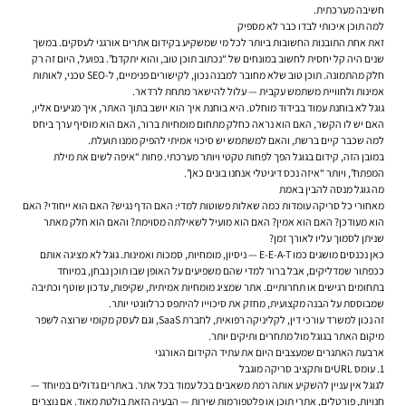
חשיבה מערכתית.
למה תוכן איכותי לבדו כבר לא מספיק
זאת אחת התובנות החשובות ביותר לכל מי שמשקיע בקידום אתרים אורגני לעסקים. במשך
שנים היה קל יחסית לחשוב במונחים של “נכתוב תוכן טוב, והוא יתקדם”. בפועל, היום זה רק
חלק מהתמונה. תוכן טוב שלא מחובר למבנה נכון, לקישורים פנימיים, ל-SEO טכני, לאותות
אמינות ולחוויית משתמש עקבית — עלול להישאר מתחת לרדאר.
גוגל לא בוחנת עמוד בבידוד מוחלט. היא בוחנת איך הוא יושב בתוך האתר, איך מגיעים אליו,
האם יש לו הקשר, האם הוא נראה כחלק מתחום מומחיות ברור, האם הוא מוסיף ערך ביחס
למה שכבר קיים ברשת, והאם למשתמש יש סיכוי אמיתי להפיק ממנו תועלת.
במובן הזה, קידום בגוגל הפך לפחות טקטי ויותר מערכתי. פחות “איפה לשים את מילת
המפתח”, ויותר “איזה נכס דיגיטלי אנחנו בונים כאן”.
מה גוגל מנסה להבין באמת
מאחורי כל סריקה עומדות כמה שאלות פשוטות למדי: האם הדף נגיש? האם הוא ייחודי? האם
הוא מעודכן? האם הוא אמין? האם הוא מועיל לשאילתה מסוימת? והאם הוא חלק מאתר
שניתן לסמוך עליו לאורך זמן?
כאן נכנסים מושגים כמו E-E-A-T — ניסיון, מומחיות, סמכות ואמינות. גוגל לא מציגה אותם
ככפתור שמדליקים, אבל ברור למדי שהם משפיעים על האופן שבו תוכן נבחן, במיוחד
בתחומים רגישים או תחרותיים. אתר שמציג מומחיות אמיתית, שקיפות, עדכון שוטף וכתיבה
שמבוססת על הבנה מקצועית, מחזק את סיכוייו להיתפס כרלוונטי יותר.
זה נכון למשרד עורכי דין, לקליניקה רפואית, לחברת SaaS, וגם לעסק מקומי שרוצה לשפר
מיקום האתר בגוגל מול מתחרים ותיקים יותר.
ארבעת האתגרים שמעצבים היום את עתיד הקידום האורגני
1. עומס URLים ותקציב סריקה מוגבל
לגוגל אין עניין להשקיע אותה רמת משאבים בכל עמוד בכל אתר. באתרים גדולים במיוחד —
חנויות, פורטלים, אתרי תוכן או פלטפורמות שירות — הבעיה הזאת בולטת מאוד. אם נוצרים