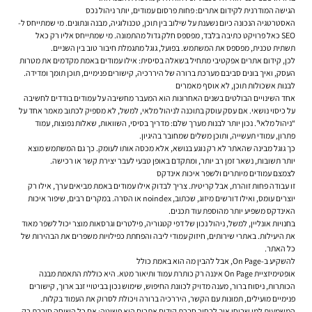
הגישה המודרנית לקידום אתרים: פחות פרסום עמודים, יותר ניהול נכס
האסטרטגיה הנכונה כיום נשענת על שילוב בין תוכן, טכנולוגיה, מבנה ונתונים. מי שמתייחס ל-
SEO כאל פרויקט כתיבה בלבד, מפספס חלק גדול מהתמונה. מי שמתייחס אליו רק כאל
תשתית טכנית, מפספס את המשתמש. בפועל, גוגל מתגמלת חיבור טוב בין השניים.
לכן,
קידום אתרים
אפקטיבי מתחיל בשאלה בסיסית: אילו עמודים באמת מקדמים את מטרות
העסק, ואיך בונים סביבם מערכת ברורה של היררכיה, קישורים פנימיים, תוכן תומך ומדידה.
לבנות אשכולות תוכן, לא אוסף מאמרים
אחד השינויים הבולטים בשנים האחרונות הוא המעבר מחשיבה על עמודים בודדים לחשיבה
על כיסוי נושאי. אם עסק עוסק בתוכנה לניהול מלאי, למשל, לא מספיק לכתוב מאמר אחד על
“ניהול מלאי”. נכון יותר לבנות מערך שלם: מדריך בסיסי, השוואות, שאלות נפוצות, עמוד
פתרון, עמודי תעשייה, ותוכן משלים שמחובר בהיגיון.
כך גוגל מבינה שהאתר לא רק נוגע בנושא, אלא מכסה אותו לעומק. כך גם המשתמש מוצא
יותר תשובות, נשאר זמן רב יותר, ומתקדם באופן טבעי לעבר יצירת קשר או רכישה.
לצמצם עמודים מיותרים ולשפר איכות אינדקס
זו עבודה פחות זוהרת, אבל קריטית. צריך לבדוק אילו עמודים באמת מביאים ערך, אילו רק
יוצרים עומס, ואילו דורשים מיזוג, שכתוב, noindex או הסרה. במקרים רבים, שיפור איכות
האינדקס משפיע יותר מהוספת עוד תכנים.
בחנויות אונליין, למשל, ניהול נכון של דפי קטגוריה, פילטרים וגרסאות מוצר יכול לשפר מאוד
את היעילות. באתרי שירותים, חיזוק עמודי ליבה והפחתת כפילויות משפרים את הבהירות של
כל האתר.
להשקיע ב-On Page, אבל להבין מה הוא באמת כולל
אופטימיזציית On Page איננה רק כותרת עמוד ותיאור מטא. היא כוללת התאמת מבנה
הכותרות, ניסוח ברור, מענה מדויק לכוונת החיפוש, שימוש נכון בביטויי זנב ארוך, קישורים
פנימיים מועילים, תמונות עם הקשר, היררכיה ברורה ויכולת לסרוק את העמוד בקלות.
המשמעות למי שבוחן איך לבחור חברת קידום אתרים היא פשוטה: אם כל השיחה סובבת רק