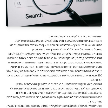
כשהעמוד קיים, אבל גוגל עדיין לא באמת רואה אותו
זה קורה גם באתרים מושקעים. עמוד חדש עולה לאוויר, התוכן טוב, הכותרת מדויקת,
התמונות נטענות כמו שצריך — אבל בתוצאות החיפוש אין זכר. מבחינת בעל העסק, זה רגע
מתסכל. מבחינת גוגל, זה בכלל לא השלב האחרון. זה רק שלב המיון.
כאן בדיוק נכנס הדיון האמיתי על קידום אתרים: לא רק איך לשפר מיקומים, אלא איך לגרום
לגוגל בכלל לסרוק, להבין, לאנדקס ולעדכן את העמודים החשובים באתר. בעולם שבו הרשת
מתמלאת במהירות עצומה בתוכן, בקטגוריות, בדפי מוצר, בעמודי נחיתה ובגרסאות שנוצרות
כמעט אוטומטית, האינדוקס הפך ממושג טכני שולי לאחד ממוקדי הכוח של קידום אורגני.
וזו כבר לא שאלה של מפת אתר תקינה בלבד. מדובר בשילוב בין אסטרטגיית תוכן, מבנה אתר,
SEO טכני, חוויית משתמש, סמכות אתר ויכולת עקבית להוכיח לגוגל שהעמודים שלכם שווים
תשומת לב.
למה אתגרי האינדוקס צריכים לעניין גם מנכ"ל, גם מנהל שיווק וגם בעל חנות אונליין
כי אינדוקס הוא לא רק עניין של מפתחים או מקדמי אתרים. אם עמודים מרכזיים באתר לא
נסרקים בזמן, לא מתעדכנים באינדקס, או נדחקים הצדה בגלל עודף URLים חלשים —
ההשפעה מגיעה מהר מאוד לשורה העסקית. פחות חשיפה, פחות תנועה אורגנית, פחות לידים,
פחות מכירות.
באתרי תדמית זה יכול להתבטא במאמרי עומק שלא נכנסים לתוצאות בזמן. בחנות וירטואלית