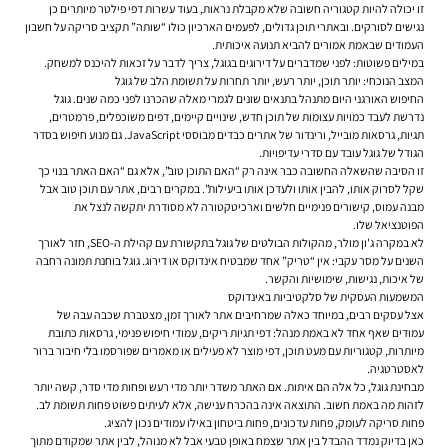
זו יכולה להיות קטגוריה חשובה שלא מקבלת נראות, בעוד עשרות דפי פילטר מיותרים כן
נגישים לסורקים. ובאתרי תוכן גדולים, לפעמים הארכיון כולו “שותה” תקציב סריקה על חשבון
העמודים שבאמת אמורים להביא תנועה איכותית.
במילים פשוטות: לפני שמדברים על דירוגים בגוגל, צריך לדבר על זכאות להיכנס למשחק.
המצב הנוכחי: יותר תוכן, יותר רעש, יותר תחרות על תשומת הלב של גוגל
החיפוש האורגני היום מתנהל בתנאים שונים לגמרי מאלה שהכרנו לפני כמה שנים. גוגל
נדרשת לעבד כמויות עצומות של תוכן חדש, שינויים קיימים, דפים משוכפלים, פרמטרים,
תגיות, גרסאות מובייל, ורינדור של אתרים כבדים מבוססי JavaScript. גם מנוע חיפוש בסדר
הגודל של גוגל עובד עם סדרי עדיפויות.
זו הסיבה שהשאלה החשובה כבר אינה רק “האם התוכן טוב”, אלא גם “האם האתר בנוי כך
שקל לסרוק אותו, להבין אותו ולעדכן אותו ביעילות”. במקרים רבים, אתר עם תוכן טוב אבל
מבנה עמוס, קישורים פנימיים חלשים וארכיטקטורה לא מסודרת יתקשה לנצל את
הפוטנציאל שלו.
לא במקרה ג'ון מולר, מהקולות הבולטים של גוגל בתקשורת עם קהילת ה-SEO, חזר לאורך
השנים על מסר עקבי: אין “טריק” אחד שמבטיח אינדוקס או דירוג. גוגל בוחנת תמונה רחבה
של איכות, נגישות, שימושיות והקשר.
המשמעות העסקית של סלקטיביות באינדוקס
אצל עסקים רבים, במיוחד כאלה שמרחיבים אתר לאורך זמן, מצטברת שכבה עבה של
עמודים שאף אחד לא באמת מנהל: דפי תגיות ריקים, עמודי חיפוש פנימי, גרסאות כתובת
מיותרות, קטגוריות עם מעט תוכן, דפי מוצר לא פעילים או מאמרים שפורסמו בלי חיבור ברור
לאסטרטגיה.
מבחינת גוגל, כל אלה הם איתות. אם האתר משדר יותר מדי רעש ופחות מדי סדר, קשה יותר
לזהות מה באמת חשוב. התוצאה אינה בהכרח ענישה, אלא לעיתים פשוט פחות תשומת לב.
פחות סריקה לעומק, פחות עדכונים, פחות ביטחון באילו עמודים נכון להציג.
כאן בדיוק נמדד ההבדל בין אתר שצמח באופן טבעי אבל לא מנוהל, לבין אתר שמקודם מתוך