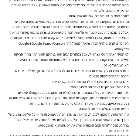
סביב “מילות מפתח” ו”קישורים”, בלי לדבר על מבנה, חוויית משתמש, אינדוקס ואנליטיקה,
כנראה שהתמונה חלקית מדי.
דוגמה מעשית: שני אתרים, שתי תוצאות שונות
נניח שיש שני עסקים באותו תחום. שניהם מפרסמים מדריכים מקצועיים, שניהם השקיעו
בכתיבה, ושניהם רוצים להופיע על ביטויים תחרותיים. האתר הראשון מעלה הרבה עמודים,
אבל בלי מבנה ברור, עם קטגוריות חלשות, תפריטים עמוסים ועשרות כתובות מיותרות. האתר
השני מפרסם פחות, אבל כל עמוד מחובר למפת תוכן, יש קישורים פנימיים חכמים, העמודים
המרכזיים קרובים לדף הבית, והאתר מנוהל דרך Google Search Console ו-Google
Analytics.
לא תמיד האתר השני ינצח מיד, אבל במקרים רבים הוא יבנה עם הזמן יתרון ברור: סריקה
יעילה יותר, אינדוקס עקבי יותר, הבנה טובה יותר של מומחיות האתר ושיפור בתנועה
האורגנית על פני זמן.
זו אחת הסיבות לכך שקידום אורגני מוצלח נראה לעיתים “איטי” מבחוץ, אבל מייצר נכס
הרבה יותר יציב לעסק מבפנים.
אילו אותות הופכים היום אתר לראוי יותר לאינדוקס ולדירוג
מבנה אתר שמכוון גם לאדם וגם למנוע חיפוש
אתר טוב הוא אתר שקל להתמצא בו. זה נכון לגולש וזה נכון גם ל-Googlebot. עמודים
חשובים צריכים להיות ברורים, מקושרים היטב, עם עומק היררכי סביר ועם ניווט שלא מחביא
נכסים מרכזיים. מבנה אתר מסודר הוא לא פרט טכני. הוא דרך לייצר בהירות.
חוויית משתמש שלא מפריעה לתשובה
מהירות אתר, התאמה למובייל, קריאות, נגישות והפחתת עומס חזותי — כל אלה משפיעים על
הדרך שבה המשתמש פוגש את התוכן. גוגל אולי לא “מרגישה” תסכול אנושי, אבל היא
בהחלט מנסה לזהות האם העמוד משרת את המשתמש או מעכב אותו.
אמינות וסמכות