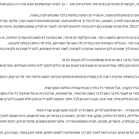
ם רבים מתעלמים ממנה, או מגדירים רשימה בסיסית בלבד ושוכחים לעדכן אותה.
ם עם כוונת למידה, השוואה, הורדת מדריך או חיפוש חינמי, שאינם מתאימים להצעת הערך שלכם. אם לא
ך “כולם”, אלא את מי שנמצא בסבירות גבוהה להתאים לשירות, למוצר או למידע שאתם מספקים. איכות ה
ינו בהכרח ההישג החשוב ביותר. אם ההקלקות יקרות מדי, אם המודעה לא מסונכרנת עם דף הנחיתה, או 
טובה יותר. ההצלחה האמיתית אינה נמדדת לפי האגו של המפרסם, אלא לפי היחס בין עלות לתוצאה.
 הוא תהליך שמטרתו להביא תנועה אורגנית רלוונטית, לשפר חוויית משתמש, להגדיל מעורבות ולבנות נכס ד
ועל, מדובר בשני ערוצים שמספקים זה לזה תובנות יקרות.
מילות מפתח שמביאות המרות בקמפיין ממומן יכולות ללמד הרבה על כוונת חיפוש ועל הזדמנויות לכתיבת תוכן SEO. עמודים אורגניים שמציגים בי
ב בין חשיפה אורגנית רחבה לבין קמפיינים ממומנים ממוקדים מייצר תמונה מלאה יותר של הביקוש, ההתנ
סחרי או לעמוד מידע? האם לדבר בשפה של מחיר, של מומחיות, של מהירות או של אמינות? כל אלה משפיע
רכת עובדת — ואז מפסיקים לבדוק. משם הדרך לבזבוז שקט וקבוע קצרה מאוד.
ליליות, בחינת דפי נחיתה, מעקב אחר המרות, השוואה בין מכשירים, אזורים ושעות, וזיהוי מגמות לאור
ל הקשר הדוק. קידום אורגני בונה נראות לאורך זמן דרך אופטימיזציה למנועי חיפוש, שיפור תוכן באתר, מבנה 