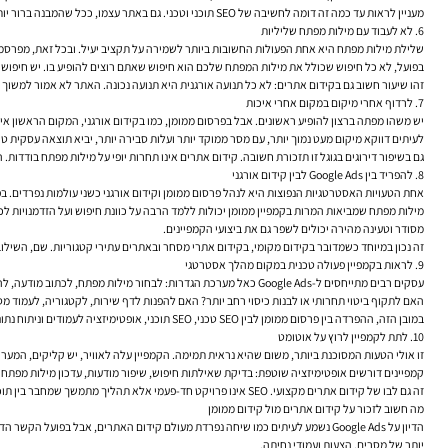
מעניין לראות עד כמה זה דומה לחשיבה של SEO תוכני וטכני. גם באתר עצמו, ככל שהמבנה ברור יותר, הקישורים הפנימיים נכונים יותר והמידע זמין יותר — כך הסיכוי שהמשתמש ימצא את דרכו ויבצע פעולה גדל. הרחבות מודעה הן לא תחליף לדף טוב, אבל הן בהחלט משפרות את הדרך אליו.
6. לא לעבוד עם מילות מפתח שליליות
שלילת מילות מפתח היא אחת הפעולות החשובות ביותר לשמירה על תקציב יעיל. ובכל זאת, מפרסמי
בפועל, לא כל חיפוש שכולל את מילות המפתח שלכם הוא חיפוש שאתם רוצים להופיע בו. יש חיפושי
זהו שיעור חשוב גם בקידום אתרים: לא כל תנועה אורגנית היא תנועה נכונה. האתר לא אמור למשו
7. לרדוף אחרי מיקום במקום אחרי איכות
יש משהו מפתה ברצון להופיע ראשונים. אבל בפרסום ממומן, כמו בקידום אורגני, המקום הראשון א
לעיתים דווקא מיקום מעט נמוך יותר, עם מסר ממוקד יותר ועלות סבירה יותר, יביא תוצאה עסקית 
גם בשיפור דירוגים בגוגל זו תזכורת חשובה. קידום אתרים אינו תחרות יופי על מילות מפתח בודדות.
8. להפריד בין Google Ads לבין קידום אורגני
אחת הטעויות האסטרטגיות הנפוצות היא לנהל פרסום ממומן וקידום אורגני כשני עולמות נפרדים. בפ
מסודר וטעינה מהירה יכולים לשפר גם את ביצועי הקמפיינים.
זה נכון במיוחד כשמדובר בקידום מקומי, בקידום אתרי מסחר ובאתרים עתירי קטגוריות. שם, השילו
9. לראות בקמפיין פעולה טכנית במקום מהלך אסטרטגי
עסקים רבים מתייחסים ל-Google Ads כאל מערכת הגדרות: לבחור מילות מפתח, לכתוב מודעה, להגדיר תקציב. אבל מאחורי כל בחירה טכנית עומדת החלטה אסטרטגית.
האם לתקוף ביטוי תחרותי או לבנות כיסוי רחב יותר? האם להפנות לדף שירות, לקטגוריה, לעמוד מ
במובן הזה, ההפרדה בין פרסום ממומן לבין SEO טכני, SEO תוכני, אופטימיזציה לעמודים וניתוח נתונים היא מלאכותית. אתר איטי, מבנה ניווט מבלבל, חוסר התאמה למובייל או תוכן חלש יפגעו בכל ערוץ שמזרים תנועה. קמפיין טוב לא מציל חוויה רעה.
10. לתת לקמפיין לרוץ על אוטומט
זו אולי הטעות המסוכנת ביותר, משום שהיא נראית תמימה. הקמפיין עלה לאוויר, יש קליקים, המע
קמפיינים דורשים אופטימיזציה שוטפת: בדיקת שאילתות חיפוש, שיפור מודעות, עדכון מילות מפתח ש
זה גם לבו של קידום אתרים מקצועי. SEO אינו פרויקט חד-פעמי אלא תהליך מתמשך שמחבר בין תוכן, טכנולוגיה, קישורים, סמכות, חוויית משתמש ומדידה. אלגוריתמים משתנים, מתחרים זזים, דפוסי חיפוש מתעדכנים. מי שלא מודד ולא משפר, נשחק.
מה חשוב לזכור על קידום אתרים מול קידום ממומן
הדיון על Google Ads נשמע לעיתים כמו שיחה נפרדת מעולם קידום האתרים, אבל בפוע
יותר של מסרים, הצעות ועמודי נחיתה.