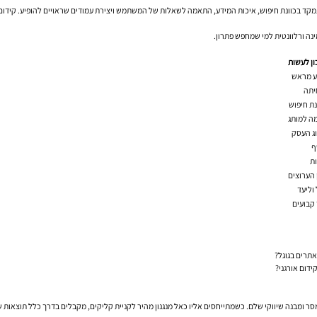
ל בתשתית: סריקה, אינדוקס, ביצועים, ארכיטקטורת אתר ושימושיות. SEO תוכני מתמקד בכוונת חיפוש, איכות המידע, התאמה לשאלות של המשתמש ו
נה ורלוונטית למי שמחפש פתרון.
ון לעשות
וע מראש
יתה
ת חיפוש
ה למותג
וג העסק
ף
ת
 הערוצים
וליעד
 קבועים
אתרים בגוגל?
ידום אורגני?
אתר, מותג, מסר ומבנה שיווקי שלם. כשמתייחסים אליו כאל מנגנון מהיר לקניית קליקים, מקבלים בדרך כלל 