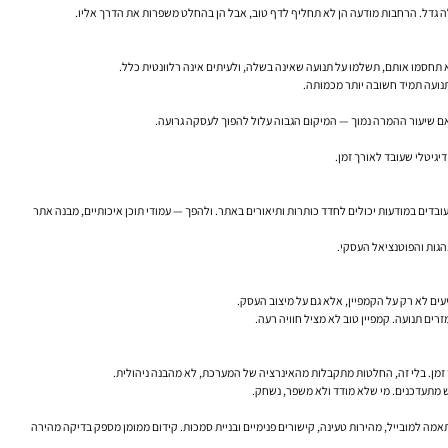
 תחסמו אותם, תשלמו על תנועה שאינה בשלה, ולעיתים אינה רלוונטית כלל.
תנועה תמיד חשובה יותר מכמותה.
אם שיעור ההמרה נמוך — המיקום הגבוה עלול להפוך לעסקה גרועה.
יגיטלי שעובד לאורך זמן.
צועים טובים יכולים להפוך לדפי נחיתה מוצלחים. מסרים שעובדים במודעות יכולים לחדד כותרות ותיאורים באתר. ולהפך — עמודי תוכן איכותיים, מבנה אתר
הגות והפוטנציאל העסקי.
ים לא רק על הקמפיין, אלא גם על מיצוב העסק.
ך זמן. בלי זה, החלטות מתקבלות מהאינרציה של המערכת, לא מהבנה ניהולית.
נכון, התאמה למובייל, מהירות טעינה, קישורים פנימיים ובניית סמכות. קידום ממומן מספק בדיקה מהירה