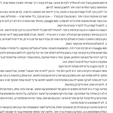
פרסום ממומן בגוגל הוא לא תחליף לקידום אורגני, וגם לא קיצור דרך שמייתר חשיבה אסטרטגית. 
והתחושה בסוף החודש דומה יותר לחשבון מאשר להישג.
מערכת שיווקית יציבה יותר. כשהם עובדים בנפרד — או גרוע מכך, בלי אסטרטגיה — מתחילות טעויו
הנה עשר טעויות נפוצות שלא כדאי לעשות ב-Google Ads, במיוחד אם המטרה היא לא רק להביא קליקים, אלא לייצר תנועה איכותית, המרות והבנה אמיתית של מה עובד.
1. להפעיל קמפיין בלי להגדיר מטרות מדויקות
הטעות הראשונה היא גם הבסיסית ביותר: להתחיל לפרסם בלי להחליט מה בדיוק רוצים להשיג. יותר
זה נכון במיוחד בעסקים שבהם תהליך המכירה אינו מיידי. למשל, חברת B2B שמבקשת לייצר פניות איכותיות לא יכולה להסתפק במדד כמו “הרבה קליקים”. היא צריכה להגדיר מהו ליד ראוי, כמה לידים נדרשים בטווח זמן מסוים, ואיך מודדים איכות לאורך המשפך.
כאן נכנסת החשיבה המוכרת מעולם קידום האתרים: עבודה עם יעדים ברורים, מדידים ורלוונטיים. בד
2. להתעלם מהתחרות ומהקשר השוק
Google Ads היא סביבת מכרז חיה. המשמעות פשוטה: אתם לא פועלים בוואקום. כל מתחרה שמעלה תקציב, משנה מסר, פותח קבוצת מודעות חדשה או מחליט לתקוף מילת מפתח תחרותית — משפיע גם עליכם.
מפרסמים שלא בודקים מה קורה בשוק עלולים לשלם יותר מדי על קליקים, להילחם במונחים הלא נכ
עסקים רבים עדיין מדלגים על השלב הזה.
3. לבזבז תקציב על מילות מפתח לא מדויקות
אחת הטעויות היקרות ביותר היא לכוון רחב מדי. הרצון “להביא יותר תנועה” מפתה, אבל תנועה שאי
מחקר מילות מפתח טוב אינו מסתכם במציאת ביטויים עם נפח חיפוש. הוא עוסק בהתאמה בין מה שהג
זו בדיוק אותה לוגיקה שמובילה גם באופטימיזציה למנועי חיפוש: עדיף לבנות עמוד ממוקד סביב כוונת חיפוש ברורה מאשר לרדוף אחרי ביטוי
4. להזניח ניסוח, איות ודקדוק במודעות
מודעה קצרה היא לעיתים המפגש הראשון של המשתמש עם המותג. שגיאת כתיב אחת, ניסוח מבולבל 
זו לא רק שאלה של אסתטיקה. שפה מדויקת משפיעה על שיעור ההקלקה, על ציפיות המשתמש ועל ה
אותו עיקרון חל גם על קידום אתרים אורגני. תוכן עם שגיאות, עמודי שירות מנוסחים רע, כותרות מ
5. לא להשתמש בהרחבות מודעה
הרחבות מודעה הן מהמהלכים הפשוטים יחסית שיכולים לשפר משמעותית את הנוכחות בתוצאות החיפוש
כשלא משתמשים בהן, המודעה נשארת צרה יותר, חלשה יותר ופחות שימושית עבור מי שמנסה לקבל