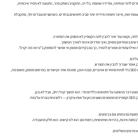
ים לדפי הנחיתה, ומדידה שוטפת. בלי זה, התקציב נשחק מהר, התנועה לא תמיד איכותית,
תוכן, SEO טכני, מבנה אתר, סמכות, קישורים וחוויית משתמש. קידום ממומן, לעומת זאת, מייצר חשיפה מיידית יותר סביב חיפושים נבחרים. כשהשניים עובדים יחד, מתקבלת
צלחה, וקשה עוד יותר להבין למה הקמפיין לא מספק את הסחורה.
ית ואילו עמודים אמורים להמיר, כך גם בקידום ממומן אי אפשר להסתפק ב”נראה מה יקרה”.
ן אומר שצריך להבין את המגרש.
בדיקה ידנית של תוצאות החיפוש, מעקב אחרי ניסוחי מודעות, בחינת עמודי הנחיתה של מתחרים וכלי ניתוח מקצועיים — כל אלה מספקים הקשר. בקידום אתרים בגוגל, זו גישה טבעית: לא בונים אסטרטגיית SEO בלי לנתח מתחרים אורגניים, מבנה תוכן, סמכות אתר וקישורים. בפרסום ממומן, משום מה,
עט דבר מהופעה על חיפושים כלליים מדי. הוא ימשוך קהל רחב, אבל לא נכון.
ח.
עת גם במותג וגם בביצועים.
 בוחנת איכות, בהירות ושימושיות, ניסוח טוב הוא לא קישוט. הוא חלק מהעבודה.
ו פרטים משלימים.