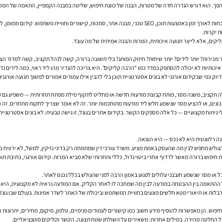
להפך. הוא דורש הגדרה חדה של מטרות, הבנה של כוונת חיפוש, שליטה במבנה הקמפיין, התאמה של המסר
כדי להבין איך לנהל קמפיינים בצורה חכמה, צריך לראות את התמונה הרחבה. קידום אורגני בונה נוכחות לאורך זמן באמצעות 
ת יקרות.
 מכירות? יותר לידים? יותר שיחות? חיזוק המותג? בלי תשובה ברורה, קשה לנהל תקציב, קשה למדוד ה
יוק כפי שבקידום אורגני לא בונים אסטרטגיית תוכן בלי להבין אילו עמודים אמורים למשוך תנועה אורגנ
ונים, או להציע מסר שנשמע חלש ליד מודעות מתוחכמות יותר. זה לא אומר שצריך לחקות מתחרים. זה כ
נה רלוונטית היא לא נכס — היא הוצאה.
ולש מחפש לבין מה שהעסק באמת מציע. משרד עורכי דין שמתמחה רק בדיני נזיקין, למשל, לא ירוויח כמ
 גדול, כללי ותחרותי שלא מביא המרות. קידום אורגני, כתיבת תוכן SEO וקמפיינים ממומנים נשענים כאן על אותו עיקרון — רלוונטיות גוברת על נפ
או מסר שנשמע חובבני עלולים לפגוע באמון הרבה לפני שהגולש בכלל נכנס לאתר.
התאמה בין ההבטחה במודעה לבין מה שמחכה לו לאחר הקליק. אם המודעה נראית לא מקצועית, היא פוג
סורבלות או תיאורי מטא חלשים פוגעים בחוויית המשתמש וביכולת של האתר לשדר אמינות. בעולם שבו גוגל
. הן מאפשרות להוסיף מידע חשוב כמו קישורים לעמודים פנימיים, טלפון, מיקום, מחירים, יתרונות א
 החלטה מהירה. במילים אחרות: משאירים על השולחן שטח תצוגה, הקשר וקליקים פוטנציאליים.