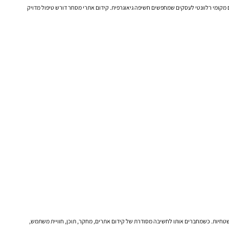
יצירת עמודים שראויים להופיע. קידום מקומי רלוונטי לעסקים שמחפשים חשיפה גיאוגרפית. קידום אתרי מסחר דורש טיפול מדויק
תוצאות שטחיות. כשמחברים אותו לחשיבה מסודרת של קידום אתרים, מחקר, תוכן, חוויית משתמש,