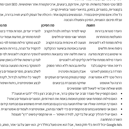
SEO טכני מטפ
בקטגוריות, במוצרים, בסינון, בתיאורי מוצר ובחוויית קנייה.
כל אלה אינם מתקיימים בנפרד. הם נפגשים במקום אחד: היכולת של העסק להציע חוויה ברורה, אמי
טבלת סיכום: הטעויות, הסיכון והפעולה הנכונה
הטעות
מה הסיכון
מה נכ
היעדר מטרות ברורות
קושי למדוד הצלחה ולנהל תקציב
להגדיר יעדים, המרות ומדדי ביצ
התעלמות מהתחרות
תמחור שגוי ומסרים חלשים
לנתח מתחרים, מודעות ועמודי נח
מילות מפתח לא רלוונטיות
תנועה לא איכותית ובזבוז תקציב
לבצע מחקר מילות מפתח לפי כוונ
ניסוח ואיות חלשים
פגיעה באמינות ובשיעור ההקלקה
להקפיד על הגהה, בהירות והתאמ
אי שימוש בהרחבות מודעה
נראות חלשה יותר בתוצאות החיפוש
להוסיף הרחבות רלוונטיות לפי ס
היעדר מילות מפתח שליליות
קליקים לא רלוונטיים
לעדכן רשימות שלילה באופן שוט
רדיפה אחרי מיקום בלבד
עלויות גבוהות ללא החזר מספק
להתמקד באיכות התנועה ובהמרו
הפרדה בין ממומן לאורגני
אובדן תובנות וסינרגיה
לשלב נתונים, מסרים ועמודים בין
ניהול טכני ללא אסטרטגיה
קמפיין מנותק מהיעדים העסקיים
לקשור כל החלטה לבידול, לקהל 
הרצה על אוטומט
שחיקה מצטברת בביצועים
לבצע אופטימיזציה, ניתוח ושיפור
חמש שאלות שכדאי לשאול לפני שממשיכים
האם הקמפיין שלי מוגדר סביב יעד עסקי ברור, או רק סביב רצון כללי “להביא תנועה”?
האם מילות המפתח שאני מממן תואמות באמת את השירותים, המוצרים והעמודים באתר?
האם דף הנחיתה שאליו אני שולח תנועה בנוי נכון גם מבחינת חוויית משתמש וגם מבחינת קידום 
האם אני משתמש בנתונים מהקמפיינים כדי לשפר גם תוכן, אופטימיזציה לעמודים ואסטרטגיית ק
האם יש לי תהליך קבוע של בדיקה, למידה ושיפור — או שהקמפיין פשוט “רץ” מעצמו?
השורה התחתונה
Google Ads יכול להיות כלי חזק מאוד, אבל הוא אינו פועל בחלל ריק. הוא יושב על גבי 