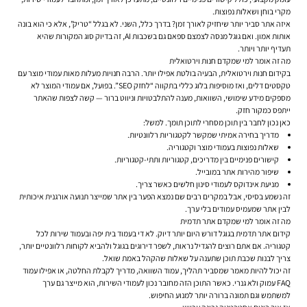
מקרי בוחן ושאלות נפוצות.
איזה אתר סביר יותר שיחזיק לאורך זמן? בדרך כלל, השני. לא בגלל “טריק”, אלא כי הוא בונה
אותות אמון. ואם גוגל מנסה לצמצם ספאם גם בשכבות AI, זה בדיוק סוג המקורות שהיא
תעדיף יותר ויותר.
מה זה אומר למי שמקדם חנות וירטואלית
בקידום חנות וירטואלית, הבעיה בולטת אפילו יותר. הרבה חנויות מעלות מאות עמודי מוצר עם
טקסטים דלים, ואז מוסיפות בלוג כללי בתקווה “לחזק SEO”. בפועל, אם עמודי המוצר לא
מספקים מידע שימושי, השוואות, מענה להתלבטויות וניווט ברור — קשה לצפות שהאתר
ייתפס כמקור חזק.
כאן נכון לחבר בין תוכן מסחרי לתוכן תומך. למשל:
מדריך בחירה אמיתי שמקשר לקטגוריות רלוונטיות.
שאלות נפוצות בעמודי מוצר וקטגוריה.
קישורים פנימיים בין מדריכים, קטגוריות ותתי-קטגוריות.
שיפור מהירות אתר במובייל.
מניעת אינדוקס לעמודי סינון חלשים כאשר צריך.
זה נשמע בסיסי, אבל במקרים רבים שם נמצא הפער בין אתר שמייצר תנועה אורגנית איכותית
לבין אתר שמעמיס עמודים בלי ערך.
מה זה אומר למי שמקדם אתר תדמית
קידום אתר תדמית בגוגל דורש היום יותר דיוק. לא די בעמוד בית יפה ובעמוד שירות לכל
קטגוריה. אם אתם רוצים להגדיל נראות, לשפר דירוגים בגוגל ולהביא לקוחות רלוונטיים יותר,
צריך לבנות שכבת תוכן שתענה על שאלות שהקהל באמת שואל.
זה יכול להיות מאמר שמסביר תהליך, עמוד השוואה, מדריך לקבלת החלטה, או אפילו עמוד
FAQ עמוק ולא גנרי. כאשר התוכן הזה מחובר נכון לעמודי השירות, הוא מייצר גם ערך
למשתמש וגם תמונה ברורה יותר למנוע החיפוש.