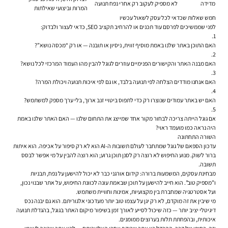
מדידה
לא מספיק לעקוב רק אחרי נפח תנועה
המרות וביצועי שאילתות
חמש שאלות שכדאי לכל עסק לשאול עכשיו
לפני שממשיכים לפרסם עוד תכנים או להרחיב תקציב SEO, כדאי לעצור ולבדוק:
האם התוכן באתר שלנו באמת מוסיף זווית, ניסיון או תובנה — או רק “מכסה נושא”?
האם מבנה האתר והקישורים הפנימיים עוזרים לגוגל להבין מהו העמוד המרכזי לכל נושא?
האם אנחנו מודדים הצלחה לפי תנועה בלבד, או גם לפי איכות תנועה ויכולת המרה?
האם יש באתר עמודים שנוצרו רק כדי לתפוס ביטויי זנב ארוך, בלי ערך מספק למשתמש?
אם גוגל הייתה צריכה לבחור מקור אחד שמייצג את התחום שלנו — האם האתר שלנו באמת
היה נראה כמו מועמד ראוי?
השורה התחתונה
עדכון הספאם של גוגל שמתחבר לעולם תשובות ה-AI הוא לא רק סיפור על אכיפה. הוא איתות
ברור לשוק. מנוע החיפוש לא רוצה רק לסנן תוכן גרוע; הוא רוצה להבין על מי אפשר לבסס
תשובה.
מבחינת עסקים, המשמעות ברורה: קידום אורגני כבר לא יכול להישען על נפח, תבניות
ו”מספיק טוב”. הוא חייב להישען על תוכן שבאמת עונה לכוונת החיפוש, על אתר שבנוי נכון,
ועל אסטרטגיה שמחברת בין מקצועיות, אמינות וחוויית משתמש.
מי שיבין את זה מוקדם, לא רק יגן על עצמו טוב יותר מעדכוני אלגוריתם. הוא גם יבנה נכס
דיגיטלי יציב יותר — כזה שיכול לסייע לאורך זמן בשיפור מיקום האתר בגוגל, בהגדלת תנועה
איכותית, ובהפחתת תלות בערוצים ממומנים.