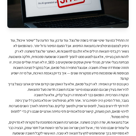
זה התחיל כמו עוד שינוי שגרתי בשפה של גוגל. עוד עדכון, עוד הודעה על “שיפור איכות”, עוד
ניסיון לצמצם מניפולציות בתוצאות החיפוש. אבל הפעם הסיפור גדול יותר. כשהספאם לא
נשאר רק בדפי תוצאות רגילים אלא זולג גם לתשובות AI, האתגר של גוגל משתנה: לא רק
לזהות תוכן בעייתי, אלא גם למנוע ממנו להפוך לתשובה שנשמעת סמכותית, חלקה ומשכנעת.
מבחינת בעלי אתרים, מנהלי שיווק ועסקים שמשקיעים ב-SEO, זו לא הערת שוליים טכנית. זו
תזוזה שמחדדת שאלה חשובה: אם גוגל מחמירה מול ספאם, אבל במקביל מציגה תשובות
מבוססות AI שמסכמות מידע ממקורות שונים — איך בדיוק נאכפת האיכות, ועל מי זה ישפיע
קודם?
כאן נכנס הדיון האמיתי. לא רק על ספאם, אלא על האופן שבו
קידום אתרים אורגני בגוגל
צריך
להיראות בעידן שבו גם המנוע עצמו מייצר שכבת תשובה חדשה מעל התוצאות.
הנקודה המרכזית: הספאם כבר לא מתחרה רק על קליק, אלא על תשובה
בעבר, מודל הסיכון היה יחסית ברור. אתר חלש, מניפולטיבי או מלא בתוכן דל-ערך ניסה
להידחף לדירוגים בגוגל, לתפוס טראפיק ולמשוך קליקים. גוגל פיתחה לאורך השנים מערכות
לזיהוי ספאם, תוכן מועתק, קישורים מלאכותיים ודפי נחיתה אורגניים שנבנו רק כדי “לתפוס
מילות מפתח”.
אבל בתוצאות AI, שדה הקרב משתנה. אם מערכת תשובות מסתמכת על מקורות לא מדויקים,
על עמודים שנבנו מהר מדי, או על תוכן שנראה טוב על פני השטח אבל חסר עומק, הבעיה כבר
לא מסתיימת בכך שהמשתמש לחץ על תוצאה לא טובה. הוא עשוי לקבל תשובה שנשמעת