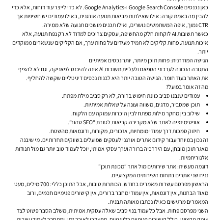
כאן נכנסים Google Search Console ו-Google Analytics. לא כדי לייצר עוד דוחות, אלא כדי
להבין מה באמת קורה: אילו שאילתות מביאות תנועה אורגנית, באילו עמודים יש חשיפות אך
CTR נמוך, איפה המשתמשים נושרים, ואילו תכנים מושכים תנועה שלא ממירה.
כאשר תשובות AI לוקחות חלק מהחשיפה, עסקים צריכים למדוד לא רק נפח תנועה, אלא
איכות תנועה. פחות קליקים לא תמיד מעידים על פחות ערך, אם הקליקים שנשארים ממוקדים
יותר.
הגישה המודרנית: פחות תוכן מיותר, יותר נכסים אמיתיים
התגובה הנכונה לעדכוני הספאם ולעליית תשובות AI אינה להיכנס לפאניקה, וגם לא להציף
את האתר בעוד חומר. הגישה הטובה יותר היא לבנות נכסים דיגיטליים שקשה להחליף.
מה זה אומר בפועל?
עמודים שנבנו סביב כוונת חיפוש ברורה, לא רק סביב מילת מפתח.
תוכן שמסביר, מדגים, משווה ועונה על שאלות אמיתיות.
שילוב בין מחקר מילות מפתח לבין היכרות עמוקה עם הלקוח.
אופטימיזציה לאתר שלא מקריבה קריאות לטובת “SEO טהור”.
חיזוק סמכות דרך עמודי מומחיות, אזכורים, מקורות, ודוגמאות מהשטח.
זה נכון במיוחד עבור קידום אתרים אורגני לעסקים שפועלים בשווקים תחרותיים. מי שיבנה
מאגר תוכן מובחן, עם היררכיה ברורה וערך עסקי אמיתי, יוכל לעמוד טוב יותר גם מול תנודות
אלגוריתמיות.
דוגמה מעשית: אתר שירותים מול אתר “מכונת תוכן”
נניח שני אתרים בתחום השירותים המקצועיים.
הראשון מפרסם עשרות מאמרים בחודש. הכותרות טובות, אבל התוכן כללי: 700 מילים, מעט
מאוד הבחנות, אין דוגמאות, אין עמודי מחבר ברורים, אין קישורים פנימיים חכמים, ורוב
המאמרים מרגישים כאילו נכתבו מאותה תבנית.
השני מפרסם פחות. אבל כל עמוד בנוי סביב שאלה עסקית אמיתית, משלב הסבר פשוט לצד
עומק מקצועי, כולל קישורים פנימיים רלוונטיים, מתעדכן לאורך זמן, ומתחבר לעמודי שירות,