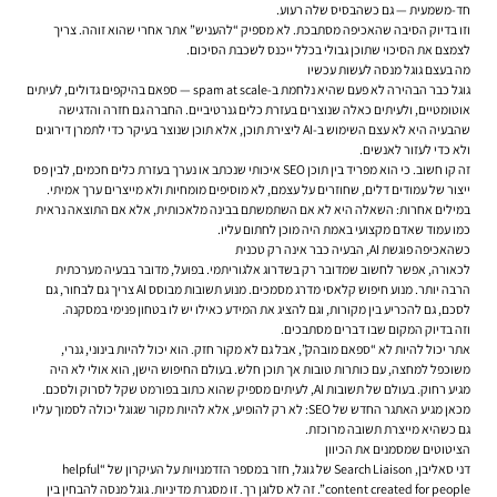
חד-משמעית — גם כשהבסיס שלה רעוע.
וזו בדיוק הסיבה שהאכיפה מסתבכת. לא מספיק “להעניש” אתר אחרי שהוא זוהה. צריך
לצמצם את הסיכוי שתוכן גבולי בכלל ייכנס לשכבת הסיכום.
מה בעצם גוגל מנסה לעשות עכשיו
גוגל כבר הבהירה לא פעם שהיא נלחמת ב-spam at scale — ספאם בהיקפים גדולים, לעיתים
אוטומטיים, ולעיתים כאלה שנוצרים בעזרת כלים גנרטיביים. החברה גם חזרה והדגישה
שהבעיה היא לא עצם השימוש ב-AI ליצירת תוכן, אלא תוכן שנוצר בעיקר כדי לתמרן דירוגים
ולא כדי לעזור לאנשים.
זה קו חשוב. כי הוא מפריד בין תוכן SEO איכותי שנכתב או נערך בעזרת כלים חכמים, לבין פס
ייצור של עמודים דלים, שחוזרים על עצמם, לא מוסיפים מומחיות ולא מייצרים ערך אמיתי.
במילים אחרות: השאלה היא לא אם השתמשתם בבינה מלאכותית, אלא אם התוצאה נראית
כמו עמוד שאדם מקצועי באמת היה מוכן לחתום עליו.
כשהאכיפה פוגשת AI, הבעיה כבר אינה רק טכנית
לכאורה, אפשר לחשוב שמדובר רק בשדרוג אלגוריתמי. בפועל, מדובר בבעיה מערכתית
הרבה יותר. מנוע חיפוש קלאסי מדרג מסמכים. מנוע תשובות מבוסס AI צריך גם לבחור, גם
לסכם, גם להכריע בין מקורות, וגם להציג את המידע כאילו יש לו בטחון פנימי במסקנה.
וזה בדיוק המקום שבו דברים מסתבכים.
אתר יכול להיות לא “ספאם מובהק”, אבל גם לא מקור חזק. הוא יכול להיות בינוני, גנרי,
משוכפל למחצה, עם כותרות טובות אך תוכן חלש. בעולם החיפוש הישן, הוא אולי לא היה
מגיע רחוק. בעולם של תשובות AI, לעיתים מספיק שהוא כתוב בפורמט שקל לסרוק ולסכם.
מכאן מגיע האתגר החדש של SEO: לא רק להופיע, אלא להיות מקור שגוגל יכולה לסמוך עליו
גם כשהיא מייצרת תשובה מרוכזת.
הציטוטים שמסמנים את הכיוון
דני סאליבן, Search Liaison של גוגל, חזר במספר הזדמנויות על העיקרון של “helpful
content created for people”. זה לא סלוגן רך. זו מסגרת מדיניות. גוגל מנסה להבחין בין