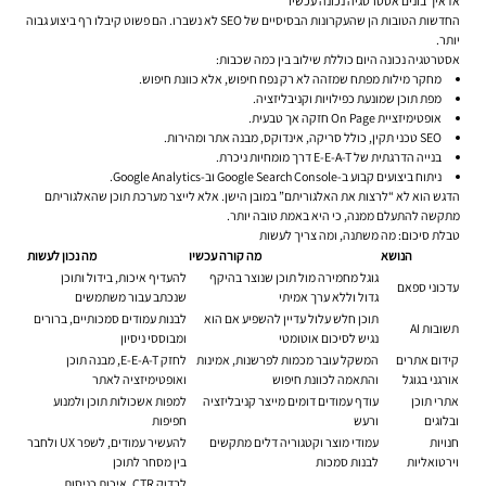
אז איך בונים אסטרטגיה נכונה עכשיו
החדשות הטובות הן שהעקרונות הבסיסיים של SEO לא נשברו. הם פשוט קיבלו רף ביצוע גבוה
יותר.
אסטרטגיה נכונה היום כוללת שילוב בין כמה שכבות:
מחקר מילות מפתח שמזהה לא רק נפח חיפוש, אלא כוונת חיפוש.
מפת תוכן שמונעת כפילויות וקניבליזציה.
אופטימיזציית On Page חזקה אך טבעית.
SEO טכני תקין, כולל סריקה, אינדוקס, מבנה אתר ומהירות.
בנייה הדרגתית של E-E-A-T דרך מומחיות ניכרת.
ניתוח ביצועים קבוע ב-Google Search Console וב-Google Analytics.
הדגש הוא לא “לרצות את האלגוריתם” במובן הישן. אלא לייצר מערכת תוכן שהאלגוריתם
מתקשה להתעלם ממנה, כי היא באמת טובה יותר.
טבלת סיכום: מה משתנה, ומה צריך לעשות
הנושא
מה קורה עכשיו
מה נכון לעשות
גוגל מחמירה מול תוכן שנוצר בהיקף
להעדיף איכות, בידול ותוכן
עדכוני ספאם
גדול וללא ערך אמיתי
שנכתב עבור משתמשים
תוכן חלש עלול עדיין להשפיע אם הוא
לבנות עמודים סמכותיים, ברורים
תשובות AI
נגיש לסיכום אוטומטי
ומבוססי ניסיון
קידום אתרים
המשקל עובר מכמות לפרשנות, אמינות
לחזק E-E-A-T, מבנה תוכן
אורגני בגוגל
והתאמה לכוונת חיפוש
ואופטימיזציה לאתר
אתרי תוכן
עודף עמודים דומים מייצר קניבליזציה
למפות אשכולות תוכן ולמנוע
ובלוגים
ורעש
חפיפות
חנויות
עמודי מוצר וקטגוריה דלים מתקשים
להעשיר עמודים, לשפר UX ולחבר
וירטואליות
לבנות סמכות
בין מסחר לתוכן
לבדוק CTR, איכות כניסות,