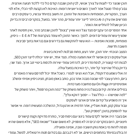
תוכן שנוצר כדי לענות על צורך אנושי, לבין תוכן שנבנה קודם כול כדי ללכוד תנועה אורגנית.
גם ג'ון מולר מגוגל אמר לאורך השנים וריאציות דומות: האיכות לא נקבעת לפי הכלי, אלא לפי
הערך, המקוריות, המומחיות והאמינות של התוכן. זה חשוב במיוחד עכשיו, כי עסקים רבים
מפרשים את עידן ה-AI כהיתר לייצר יותר עמודים, מהר יותר. בפועל, במקרים רבים זה בדיוק
הכיוון שעלול להחליש את האתר.
אחד המסרים הכי עקביים מצד גוגל הוא שאין “בונוס” לתוכן שנכתב מהר, ואין חסינות לאתר
שמציף עשרות עמודים דומים. להפך: כאשר התוכן לא עומד בעקרונות של E-E-A-T — ניסיון,
מומחיות, סמכות ואמינות — הוא עשוי להתקשות גם בדירוגים וגם בנראות בתוך סביבות
תשובה חדשות.
המצב הנוכחי: יותר תוכן, יותר רעש, פחות סבלנות לאיכות בינונית
אצל עסקים רבים אפשר לראות תופעה כפולה. מצד אחד, יש יותר יכולת לייצר תוכן SEO,
לבנות דפי קטגוריה, לנסח מדריכים, להרחיב עמודי שירות ולכסות ביטויי זנב ארוך. מצד שני,
בדיוק בגלל שהייצור קל יותר, רף האיכות בפועל עולה.
זה אולי נשמע פרדוקסלי, אבל הוא הגיוני לגמרי. כשכל אחד יכול לפרסם עשרה מאמרים
ביום, היתרון עובר למי שבונה מבנה אתר נכון, כותב באופן מובחן, מציג ניסיון אמיתי ומשלב
אופטימיזציית On Page עם מחשבה מערכתית.
במילים אחרות: קידום בגוגל נהיה פחות משחק של “כמה תוכן פרסמת”, ויותר משחק של
“למה שמישהו — כולל גוגל — יסמוך דווקא עליך”.
איך זה משפיע על קידום אתרים אורגני לעסקים
עבור עסק קטן, חנות אונליין, אתר תדמית או ארגון גדול, ההשלכה המעשית דומה: אי אפשר
עוד להסתפק בתוכן “מספיק טוב”.
אם בעבר היה אפשר לקדם עמוד בינוני עם ניסוח סביר, כותרת מדויקת וקצת קישורים
חיצוניים, היום במקרים רבים זה לא מספיק. לא משום שגוגל “שונאת SEO”, אלא משום שהיא
מנסה לזהות מי באמת נותן תשובה טובה, אמינה ומועילה.
זה בולט במיוחד בתחומים רגישים, אך לא רק בהם. גם בקידום חנות וירטואלית, למשל, עמודי