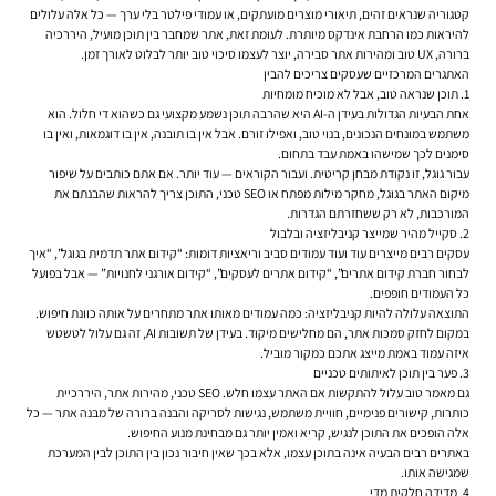
קטגוריה שנראים זהים, תיאורי מוצרים מועתקים, או עמודי פילטר בלי ערך — כל אלה עלולים
להיראות כמו הרחבת אינדקס מיותרת. לעומת זאת, אתר שמחבר בין תוכן מועיל, היררכיה
ברורה, UX טוב ומהירות אתר סבירה, יוצר לעצמו סיכוי טוב יותר לבלוט לאורך זמן.
האתגרים המרכזיים שעסקים צריכים להבין
1. תוכן שנראה טוב, אבל לא מוכיח מומחיות
אחת הבעיות הגדולות בעידן ה-AI היא שהרבה תוכן נשמע מקצועי גם כשהוא די חלול. הוא
משתמש במונחים הנכונים, בנוי טוב, ואפילו זורם. אבל אין בו תובנה, אין בו דוגמאות, ואין בו
סימנים לכך שמישהו באמת עבד בתחום.
עבור גוגל, זו נקודת מבחן קריטית. ועבור הקוראים — עוד יותר. אם אתם כותבים על שיפור
מיקום האתר בגוגל, מחקר מילות מפתח או SEO טכני, התוכן צריך להראות שהבנתם את
המורכבות, לא רק ששחזרתם הגדרות.
2. סקייל מהיר שמייצר קניבליזציה ובלבול
עסקים רבים מייצרים עוד ועוד עמודים סביב וריאציות דומות: “קידום אתר תדמית בגוגל”, “איך
לבחור חברת קידום אתרים”, “קידום אתרים לעסקים”, “קידום אורגני לחנויות” — אבל בפועל
כל העמודים חופפים.
התוצאה עלולה להיות קניבליזציה: כמה עמודים מאותו אתר מתחרים על אותה כוונת חיפוש.
במקום לחזק סמכות אתר, הם מחלישים מיקוד. בעידן של תשובות AI, זה גם עלול לטשטש
איזה עמוד באמת מייצג אתכם כמקור מוביל.
3. פער בין תוכן לאיתותים טכניים
גם מאמר טוב עלול להתקשות אם האתר עצמו חלש. SEO טכני, מהירות אתר, היררכיית
כותרות, קישורים פנימיים, חוויית משתמש, נגישות לסריקה והבנה ברורה של מבנה אתר — כל
אלה הופכים את התוכן לנגיש, קריא ואמין יותר גם מבחינת מנוע החיפוש.
באתרים רבים הבעיה אינה בתוכן עצמו, אלא בכך שאין חיבור נכון בין התוכן לבין המערכת
שמגישה אותו.
4. מדידה חלקית מדי