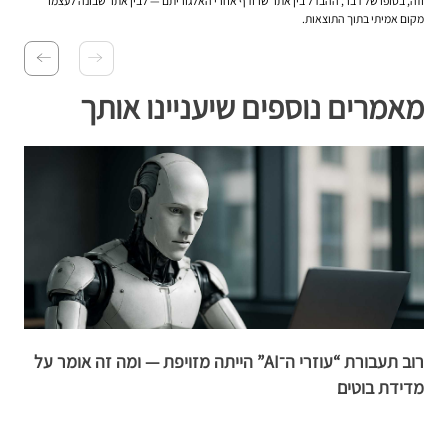
וזה, בסופו של דבר, ההבדל בין אתר שרודף אחרי האלגוריתם — לבין אתר שבונה לעצמו
מקום אמיתי בתוך התוצאות.
מאמרים נוספים שיעניינו אותך
רוב תעבורת “עוזרי ה־AI” הייתה מזויפת — ומה זה אומר על
מדידת בוטים
ג