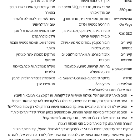
מפתח
ארוך לפי כוונת חיפוש
יצירת תוכן מנותק
עמודי שירות, מדריכים, FAQ ומאמרים
מחזק סמכות, משפר נראות ותומך
תוכן SEO
עם ערך אמיתי
בהמרה
אופטימיזציית
כותרות, מטא תיאורים, מבנה תוכן,
עוזר לעמודים להתבלט ולהשיב
On Page
היררכיה פנימית ו-CTR
טוב יותר לחיפוש
מהירות אתר, אינדוקס, מבנה אתר,
יוצר תשתית שמאפשרת לתוכן
SEO טכני
מובייל ותקינות סריקה
ולדפים להתקדם
קישורים
חיבור נכון בין עמודים לפי נושא ושלב
משפר ניווט, סמכות פנימית והבנת
פנימיים
במסע הלקוח
האתר
קישורים
אזכורים והפניות מאתרים רלוונטיים
מחזקים סמכות אתר ומוניטין
חיצוניים
ואמינים
מקצועי
בהירות, קריאות, ניווט, עומס נמוך
מעלה מעורבות ותומכת באיכות
חוויית משתמש
והנעה לפעולה
הלידים
מדידה
בדיקה שוטפת ב-Search Console וב-
מאפשרת לשפר החלטות ולהבין
ואנליטיקה
Analytics
מה מייצר ערך
חמש שאלות שכדאי לשאול עכשיו
האם האתר שלנו עונה על שאלות אמיתיות של לקוחות, או רק מציג אותנו באור חיובי?
האם מבנה האתר והקישורים הפנימיים עוזרים לגוגל ולקוראים להבין מה חשוב באמת?
האם יש לנו דפי נחיתה אורגניים שממוקדים בכוונת חיפוש ברורה, ולא רק עמודים כלליים?
האם אנחנו מודדים איכות תנועה והמרות, או מסתפקים בנתון הכללי של “יותר כניסות”?
האם הנוכחות שלנו בגוגל בונה אמון, או רק מנסה לתפוס מקום?
השורה התחתונה: קידום אתרים טוב הוא הוכחת רצינות
עסקים רבים עדיין מתייחסים ל-SEO כאל ערוץ שצריך “לעשות”. בפועל, קידום אתרים טוב
חושף משהו עמוק יותר: האם העסק יודע להסביר את הערך שלו, לסדר את הידע שלו, להנגיש