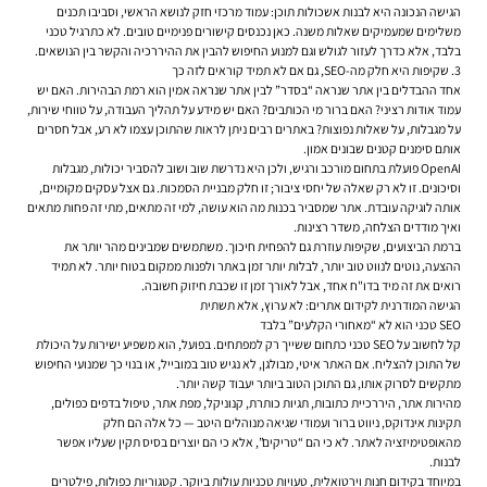
הגישה הנכונה היא לבנות אשכולות תוכן: עמוד מרכזי חזק לנושא הראשי, וסביבו תכנים
משלימים שמעמיקים שאלות משנה. כאן נכנסים קישורים פנימיים טובים. לא כתרגיל טכני
בלבד, אלא כדרך לעזור לגולש וגם למנוע החיפוש להבין את ההיררכיה והקשר בין הנושאים.
3. שקיפות היא חלק מה-SEO, גם אם לא תמיד קוראים לזה כך
אחד ההבדלים בין אתר שנראה “בסדר” לבין אתר שנראה אמין הוא רמת הבהירות. האם יש
עמוד אודות רציני? האם ברור מי הכותבים? האם יש מידע על תהליך העבודה, על טווחי שירות,
על מגבלות, על שאלות נפוצות? באתרים רבים ניתן לראות שהתוכן עצמו לא רע, אבל חסרים
אותם סימנים קטנים שבונים אמון.
OpenAI פועלת בתחום מורכב ורגיש, ולכן היא נדרשת שוב ושוב להסביר יכולות, מגבלות
וסיכונים. זו לא רק שאלה של יחסי ציבור; זו חלק מבניית הסמכות. גם אצל עסקים מקומיים,
אותה לוגיקה עובדת. אתר שמסביר בכנות מה הוא עושה, למי זה מתאים, מתי זה פחות מתאים
ואיך מודדים הצלחה, משדר רצינות.
ברמת הביצועים, שקיפות עוזרת גם להפחית חיכוך. משתמשים שמבינים מהר יותר את
ההצעה, נוטים לנווט טוב יותר, לבלות יותר זמן באתר ולפנות ממקום בטוח יותר. לא תמיד
רואים את זה מיד בדו"ח אחד, אבל לאורך זמן זו שכבת חיזוק חשובה.
הגישה המודרנית לקידום אתרים: לא ערוץ, אלא תשתית
SEO טכני הוא לא “מאחורי הקלעים” בלבד
קל לחשוב על SEO טכני כתחום ששייך רק למפתחים. בפועל, הוא משפיע ישירות על היכולת
של התוכן להצליח. אם האתר איטי, מבולגן, לא נגיש טוב במובייל, או בנוי כך שמנועי החיפוש
מתקשים לסרוק אותו, גם התוכן הטוב ביותר יעבוד קשה יותר.
מהירות אתר, היררכיית כתובות, תגיות כותרת, קנוניקל, מפת אתר, טיפול בדפים כפולים,
תקינות אינדוקס, ניווט ברור ועמודי שגיאה מנוהלים היטב — כל אלה הם חלק
מהאופטימיזציה לאתר. לא כי הם “טריקים”, אלא כי הם יוצרים בסיס תקין שעליו אפשר
לבנות.
במיוחד בקידום חנות וירטואלית, טעויות טכניות עולות ביוקר. קטגוריות כפולות, פילטרים