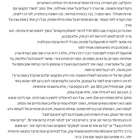
ההקלקה, זמן השהייה, בהירות המסרים ואיכות דפי הנחיתה האורגניים.
ניקח דוגמה פשוטה. שני עורכי דין עולים על אותה שאילתה. אחד כותב “משרד מקצועי עם
שירות מעולה”. השני מסביר, כבר בכותרת ובתיאור, מה השתנה ברגולציה, למי זה רלוונטי,
ומה הקורא ילמד בעמוד. שניהם מתחרים על אותה מילת מפתח, אבל רק אחד באמת עונה על
צורך.
זאת בדיוק הנקודה שבה SEO חדל להיות “משחק מיקומים” והופך לאסטרטגיית צמיחה. הוא
צריך לגרום למותג להיראות לא רק זמין, אלא גם נכון.
מה אפשר ללמוד מ-OpenAI על סמכות, גם בלי להיות ענקית טכנולוגיה
1. סמכות נבנית כשיש משהו אמיתי לומר
OpenAI לא הפכה לשם מוכר רק כי דיברו עליה, אלא כי היא יצרה שוב ושוב נקודות עניין
אמיתיות: מוצרים, עדכונים, מסמכים, הסברים ושיח ציבורי. אפשר להתווכח על החלטות, על
קצב, על אסטרטגיה. קשה יותר להתווכח עם העובדה שהמותג מייצר נוכחות שמבוססת על
תוכן מהותי, לא רק על מסר פרסומי.
לעסק ישראלי זה מתורגם לשאלה פשוטה: מה הידע המקצועי שלכם שהקהל באמת צריך?
לא מה הייתם רוצים לספר על עצמכם, אלא מה הלקוח מנסה להבין רגע לפני שהוא בוחר
ספק. שם מתחיל תוכן SEO טוב. לא בטקסט גנרי, אלא בתשובות שימושיות.
2. תוכן טוב הוא לא מילוי אתר, אלא שכבת עומק
מחקר מילות מפתח הוא שלב חיוני, אבל הוא לא תחליף לחשיבה מערכתית. אם כל מה שיוצא
ממנו הוא רשימת נושאים שטחית, האתר יתמלא עמודים שלא באמת מזיזים את המחט.
לעומת זאת, כשמשלבים בין מילות מפתח, שאלות מהשטח, חיכוכים אמיתיים של לקוחות וידע
פנימי של העסק, נוצרת תשתית תוכן שעובדת גם לקוראים וגם לגוגל.
זה נכון במיוחד בביטויי זנב ארוך. ביטויים כמו “איך לבחור חברת קידום אתרים”, “קידום אתר
תדמית בגוגל” או “קידום אתרים אורגני לעסקים” משקפים כוונה מדויקת יותר. הם אמנם
בדרך כלל מביאים פחות נפח חיפוש ממונחי ענק, אבל לעיתים קרובות מדובר בתנועה איכותית
יותר, כזו שמגיעה עם הקשר ועם צורך ברור.