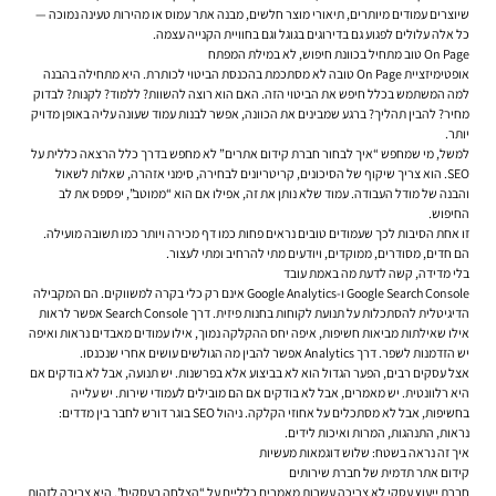
שיוצרים עמודים מיותרים, תיאורי מוצר חלשים, מבנה אתר עמוס או מהירות טעינה נמוכה —
כל אלה עלולים לפגוע גם בדירוגים בגוגל וגם בחוויית הקנייה עצמה.
On Page טוב מתחיל בכוונת חיפוש, לא במילת המפתח
אופטימיזציית On Page טובה לא מסתכמת בהכנסת הביטוי לכותרת. היא מתחילה בהבנה
למה המשתמש בכלל חיפש את הביטוי הזה. האם הוא רוצה להשוות? ללמוד? לקנות? לבדוק
מחיר? להבין תהליך? ברגע שמבינים את הכוונה, אפשר לבנות עמוד שעונה עליה באופן מדויק
יותר.
למשל, מי שמחפש “איך לבחור חברת קידום אתרים” לא מחפש בדרך כלל הרצאה כללית על
SEO. הוא צריך שיקוף של הסיכונים, קריטריונים לבחירה, סימני אזהרה, שאלות לשאול
והבנה של מודל העבודה. עמוד שלא נותן את זה, אפילו אם הוא “ממוטב”, יפספס את לב
החיפוש.
זו אחת הסיבות לכך שעמודים טובים נראים פחות כמו דף מכירה ויותר כמו תשובה מועילה.
הם חדים, מסודרים, ממוקדים, ויודעים מתי להרחיב ומתי לעצור.
בלי מדידה, קשה לדעת מה באמת עובד
Google Search Console ו-Google Analytics אינם רק כלי בקרה למשווקים. הם המקבילה
הדיגיטלית להסתכלות על תנועת לקוחות בחנות פיזית. דרך Search Console אפשר לראות
אילו שאילתות מביאות חשיפות, איפה יחס ההקלקה נמוך, אילו עמודים מאבדים נראות ואיפה
יש הזדמנות לשפר. דרך Analytics אפשר להבין מה הגולשים עושים אחרי שנכנסו.
אצל עסקים רבים, הפער הגדול הוא לא בביצוע אלא בפרשנות. יש תנועה, אבל לא בודקים אם
היא רלוונטית. יש מאמרים, אבל לא בודקים אם הם מובילים לעמודי שירות. יש עלייה
בחשיפות, אבל לא מסתכלים על אחוזי הקלקה. ניהול SEO בוגר דורש לחבר בין מדדים:
נראות, התנהגות, המרות ואיכות לידים.
איך זה נראה בשטח: שלוש דוגמאות מעשיות
קידום אתר תדמית של חברת שירותים
חברת ייעוץ עסקי לא צריכה עשרות מאמרים כלליים על “הצלחה בעסקים”. היא צריכה לזהות