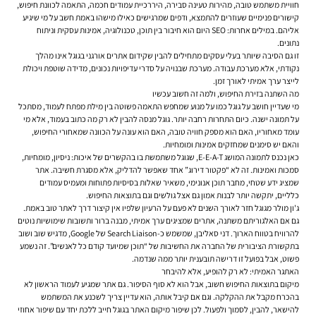
חוויית משתמש טובה, מהירות טעינה סבירה, היררכיית עמודים חכמה, התאמה לכוונת חיפוש,
קישורים פנימיים שעוזרים להתמצא, ודפים שמרגישים כאילו מישהו באמת חשב על מי שיגיע
אליהם. במילים אחרות: SEO היום הוא חיבור בין תוכן, טכנולוגיה, אמינות עסקית וניתוח
נתונים.
זו גם הסיבה שיותר בעלי עסקים מתחילים להבין ש
קידום אתרים אורגני בגוגל
אינו מהלך
נקודתי, אלא מערכת עבודה. מערכת שבנויה על סדרי עדיפויות נכונים, מדידה שוטפת ויכולת
לייצר ערך אמיתי לאורך זמן.
מה השתנה בזירת החיפוש, ולמה זה חשוב עכשיו
מי שעדיין חושב על גוגל כמו על מנוע שמחפש התאמה פשוטה בין מילת מפתח לעמוד, מסתכל
על תמונה ישנה. כיום התחרות רחבה יותר. גוגל מנסה להבין לא רק מה כתוב בעמוד, אלא מי
עומד מאחוריו, האם הוא מספק חוויה טובה, האם הוא עונה על הכוונה שמאחורי החיפוש,
והאם יש סימנים שמחזקים אמינות ומומחיות.
כאן נכנס לתמונה המושג E-E-A-T, שגוגל משתמשת בו בהקשרים של איכות: ניסיון, מומחיות,
סמכות ואמינות. זה לא “פקטור דירוג” אחד שאפשר להדליק, אלא מסגרת חשיבה. אתר
שמציג ידע שטחי, מחבר תוכן אנונימי, משאיר שאלות בסיסיות פתוחות ומעמיס עמודים
כלליים, יתקשה יותר לבנות אמון גם אצל גולשים וגם בתוצאות החיפוש.
ג'ון מולר מגוגל חזר לאורך השנים לא פעם על הרעיון שלפיו אין קיצור דרך לאתר טוב באמת.
גם אם האלגוריתם משתנה, אתרים שמציגים ערך אמיתי, מבנה ברור ותשובות שימושיות נוטים
להרוויח בטווח הארוך. דני סאליבן, שמשמש כ-Search Liaison של Google, מדגיש שוב ושוב
בתקשורת הציבורית של החברה את החשיבות של “תוכן שמיועד קודם כל לאנשים”. זה נשמע
פשוט, אבל בפועל זו דרישה תובענית יותר ממה שנדמה.
האתגר האמיתי: לא רק להופיע, אלא להיבחר
מיקום בתוצאות החיפוש חשוב, אבל הוא לא סוף הסיפור. גם אתר שמגיע לעמוד הראשון לא
בהכרח מקבל את ההקלקה. וגם אם קיבל אותה, הוא עדיין צריך לשכנע את המשתמש
להישאר, להבין, לסמוך ולפעול. לכן שיפור מיקום האתר בגוגל חייב ללכת יחד עם שיפור אחוזי