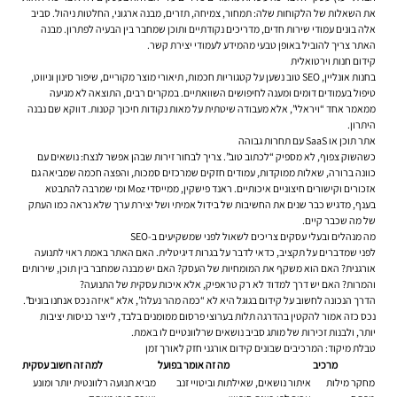
את השאלות של הלקוחות שלה: תמחור, צמיחה, תזרים, מבנה ארגוני, החלטות ניהול. סביב
אלה בונים עמודי שירות חדים, מדריכים נקודתיים ותוכן שמחבר בין הבעיה לפתרון. מבנה
האתר צריך להוביל באופן טבעי מהמידע לעמודי יצירת קשר.
קידום חנות וירטואלית
בחנות אונליין, SEO טוב נשען על קטגוריות חכמות, תיאורי מוצר מקוריים, שיפור סינון וניווט,
טיפול בעמודים דומים ומענה לחיפושים השוואתיים. במקרים רבים, התוצאה לא מגיעה
ממאמר אחד “ויראלי”, אלא מעבודה שיטתית על מאות נקודות חיכוך קטנות. דווקא שם נבנה
היתרון.
אתר תוכן או SaaS עם תחרות גבוהה
כשהשוק צפוף, לא מספיק “לכתוב טוב”. צריך לבחור זירות שבהן אפשר לנצח: נושאים עם
כוונה ברורה, שאלות ממוקדות, עמודים חזקים שמרכזים סמכות, והפצה חכמה שמביאה גם
אזכורים וקישורים חיצוניים איכותיים. ראנד פישקין, ממייסדי Moz ומי שמרבה להתבטא
בענף, מדגיש כבר שנים את החשיבות של בידול אמיתי ושל יצירת ערך שלא נראה כמו העתק
של מה שכבר קיים.
מה מנהלים ובעלי עסקים צריכים לשאול לפני שמשקיעים ב-SEO
לפני שמדברים על תקציב, כדאי לדבר על בגרות דיגיטלית. האם האתר באמת ראוי לתנועה
אורגנית? האם הוא משקף את המומחיות של העסק? האם יש מבנה שמחבר בין תוכן, שירותים
והמרות? האם יש דרך למדוד לא רק טראפיק, אלא איכות עסקית של התנועה?
הדרך הנכונה לחשוב על קידום בגוגל היא לא “כמה מהר נעלה”, אלא “איזה נכס אנחנו בונים”.
נכס כזה אמור להקטין בהדרגה תלות בערוצי פרסום ממומנים בלבד, לייצר כניסות יציבות
יותר, ולבנות זכירות של מותג סביב נושאים שרלוונטיים לו באמת.
טבלת מיקוד: המרכיבים שבונים קידום אורגני חזק לאורך זמן
מרכיב
מה זה אומר בפועל
למה זה חשוב עסקית
מחקר מילות
איתור נושאים, שאילתות וביטויי זנב
מביא תנועה רלוונטית יותר ומונע