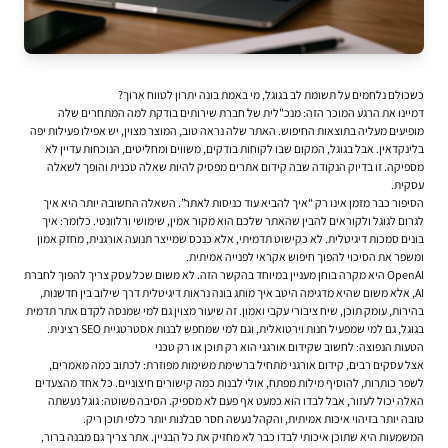
כשכולם נלחמים על תשומת לב בגוגל, מי באמת בונה יתרון לטווח ארוך?
דמיינו את הרגע המוכר הזה: מנכ"לית של חברת שירותים בודקת למה המתחרים שלה
מופיעים מעליה בתוצאות החיפוש. האתר שלה נראה טוב, המוצר מצוין, יש אפילו פעילות יפה
בלינקדאין. אבל בגוגל, המקום שבו לקוחות בודקים, משווים ומחליטים, הנוכחות עדיין לא
מספיקה. זו בדיוק הנקודה שבה
קידום אתרים
מפסיק להיות שאלה טכנית והופך לשאלה
עסקית.
הסיפור כבר מזמן אינו רק “איך להביא עוד כניסות לאתר”. השאלה החשובה יותר היא איך
לגרום לגוגל ולקוראים להבין שהאתר שלכם הוא מקור אמין, שימושי ורלוונטי. כלומר: איך
בונים סמכות דיגיטלית. לא כקישוט תדמיתי, אלא כנכס שמייצר תנועה אורגנית, מחזק אמון
ומשפר את הסיכוי להפוך חיפוש אקראי לפנייה אמיתית.
OpenAI היא מקרה בוחן מעניין במיוחד בהקשר הזה. לא משום שכל עסק צריך להפוך לחברת
AI, אלא משום שהיא מדגימה היטב איך מותג בונה נראות דיגיטלית דרך שילוב בין חדשנות,
בהירות, עומק תוכן, שיח ציבורי עקבי ואמון. זה שיעור מצוין גם למי שמנסה לקדם אתר תדמית
בגוגל, גם למי שמפעיל חנות וירטואלית, וגם למי שמחפש לבנות אסטרטגיית SEO רצינית.
הטעות הנפוצה: לחשוב שקידום אורגני הוא רק תוכן או רק טכני
אצל עסקים רבים, קידום אורגני מתחיל ברשימת משימות מפוזרת: לכתוב כמה מאמרים,
לשפר כותרות, להוסיף מילות מפתח, אולי לבנות כמה קישורים חיצוניים. כל אחד מהצעדים
האלה יכול לעזור, אבל לבדו הוא כמעט אף פעם לא מספיק. הסיבה פשוטה: גוגל נעשתה
טובה יותר בזיהוי איכות אמיתית, והקהל נעשה חסר סבלנות יותר כלפי תוכן ריק.
המשמעות היא שתוכן איכותי לבדו כבר לא מחזיק את כל הבניין. אתר צריך גם מבנה ברור,