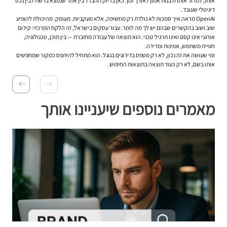
אותו, למדוד אותו ולבנות אמון לאורך זמן. כאן בדיוק ההבדל בין אתר שנמצא ברשת לבין נכס
דיגיטלי שעובד.
OpenAI מראה איך סמכות לא נולדת רק מחשיפה, אלא מעקביות. מעומק. מהיכולת להופיע
שוב ושוב בהקשרים שבהם יש לך מה לומר. עבור עסקים בישראל, זה הלקח המרכזי: קידום
אורגני אינו קסם ואינו תרגיל טכני. הוא תוצאה של עבודה מחוברת — בין תוכן, טכנולוגיה,
חוויית משתמש, אמינות ומדידה.
ומי שעושה את זה נכון, לא רק מטפס בדירוגים בגוגל. הוא מתחיל להיתפס כמקור שמחפשים
אותו בשם, לא רק כעוד תוצאה בתוצאות החיפוש.
מאמרים נוספים שיעניינו אותך