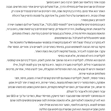
מבנה אתר בינלאומי טוב חוסך הרבה כאב ראש בהמשך
יש מהלכים שנראים שוליים בתחילת הדרך, אבל מתגלים כקריטיים אחרי כמה חודשים. מבנה
האתר הוא אחד מהם. בחירה בין תיקיות שפה, תתי-דומיינים או דומיינים נפרדים אינה רק
שאלה טכנית. היא משפיעה על ניהול התוכן, על אינדוקס, על סמכות הדומיין ועל היכולת
להתרחב באופן מסודר.
כאן נכנסים פרטים שלעתים נראים "למומחי SEO בלבד", אבל בפועל יש להם השפעה ישירה
על תוצאות: תגיות hreflang, היררכיית עמודים, קישורים פנימיים בין גרסאות שפה, ניווט ברור,
התאמת מטבעות ויחידות מידה, וטיפול נכון בעמודים דומים בין מדינות. כשאלה מוזנחים,
מנועי חיפוש עלולים להתבלבל. גם המשתמשים.
לא במקרה ג'ון מולר מגוגל חזר לא פעם בתקשורת ובמפגשי Webmaster על החשיבות של
מיקוד בגרסה הנכונה למשתמש הנכון, במיוחד באתרים רב-לשוניים ורב-אזוריים. המסר שלו
עקבי: אם המבנה לא ברור, גם גוגל מתקשה להבין את כוונת האתר.
לוקליזציה היא לא מותרות, אלא תנאי בסיסי
תרגום הוא התחלה. לוקליזציה היא מה שהופך את התוכן לאמין. ההבדל ביניהם אינו קוסמטי.
תרגום מעביר מילים. לוקליזציה מעבירה הקשר. היא בודקת איך נכון לפנות לקהל, אילו
דוגמאות ירגישו לו טבעיות, מה רמת הפורמליות המקובלת, ואיך להציג מחיר, אחריות, מדיניות
משלוחים או תנאי שירות.
באתרי מסחר, למשל, לוקליזציה נוגעת גם לפרטים קטנים לכאורה: מטבע, מיסוי, זמני
אספקה, ניסוח כפתורי רכישה ושאלות נפוצות. באתרי שירות, היא קשורה יותר לבניית אמון:
מי אנחנו, איך אנחנו עובדים, האם יש לקוחות מקומיים, והאם התוכן נשמע כמו משהו שנכתב
עבור השוק הזה ולא עבור כל העולם.
זה גם מתחבר לתפיסה שפרסם בעבר ראנד פישקין, ממייסדי Moz, כשדיבר על כך ש-SEO טוב
הוא לא רק התאמה לאלגוריתם, אלא התאמה אמיתית למה שאנשים מחפשים ולמה שהם
מצפים למצוא. בקידום בינלאומי, הפער הזה מורגש אפילו יותר.
התוכן שמביא תוצאות הוא תוכן שמשרת גם חיפוש וגם החלטה