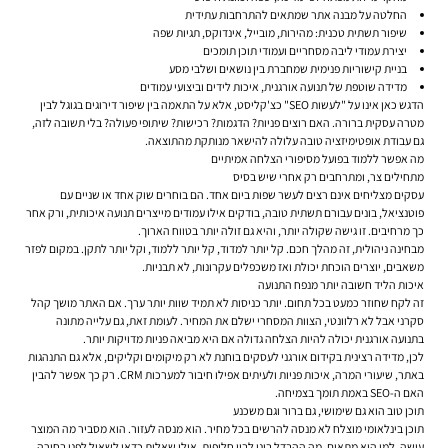
החלטה על מבנה אתר שמתאים להתרחבות עתידית
שיפור תשתית טכנית: מהירות, מובייל, אינדוקס, תגיות שפה
יצירת עמודי ליבה מסחריים ועמודי תוכן תומכים
בניית קישוריות פנימית שמחברת בין נושאים ושלבי מסע
מדידה שוטפת של תנועה אורגנית, איכות לידים וביצועי עמודים
הדגש כאן אינו על "לעשות SEO" כצ'קליסט, אלא על התאמה בין שיפור דירוגים בגוגל לבין
מטרה עסקית ברורה. האם רוצים פניות? הדגמות? רכישות? שיתופי פעולה? בלי תשובה לזה,
גם עבודת אופטימיזציה טובה עלולה להישאר מנותקת מהתוצאה.
מה אפשר ללמוד בפועל מסיפורי הצלחה אמיתיים
מתחילים צר, ומתרחבים רק אחרי שיש בסיס
עסקים מצליחים אינם רצים לעשר שפות ביום אחד. הם בוחרים שוק אחד או שניים עם
פוטנציאל, בונים עבורם תשתית טובה, בודקים אילו עמודים מייצרים תנועה איכותית, ורק אחר
כך מרחיבים. זו גישה שקולה יותר, והיא גם זולה יותר בטווח הארוך.
מבחינה ניהולית, זה מהלך חכם. קל יותר למדוד, קל יותר ללמוד, וקל יותר לתקן. במקום לפזר
משאבים, יוצרים הוכחת יכולת ואז משכפלים עקרונות, לא תבניות.
איכות הליד חשובה יותר מנפח התנועה
זה לקח שחוזר כמעט בכל תחום. יותר כניסות לא תמיד שוות יותר ערך. אם האתר מושך קהל
סקרני אבל לא רלוונטי, הצוות המסחרי ישלם את המחיר. לעומת זאת, גם עלייה מתונה
בתנועה אורגנית יכולה להיות הצלחה גדולה אם היא מביאה פניות מדויקות יותר.
לכן, מדידה רצינית בקידום אורגני לעסקים בוחנת לא רק מיקומים וקליקים, אלא גם התנהגות
באתר, שיעורי המרה, איכות פניות ולעיתים אפילו חיבור למערכות CRM. רק כך אפשר להבין
האם ה-SEO באמת תומך בצמיחה.
תוכן טוב הוא גם שימושי, גם ברור וגם משכנע
תוכן בינלאומי מוצלח לא מנסה להרשים בכל מחיר. הוא מנסה לעזור. הוא מסביר מה המוצר
עושה, למי הוא מתאים, מה ההבדל בינו לבין חלופות, אילו שאלות כדאי לשאול לפני בחירה,