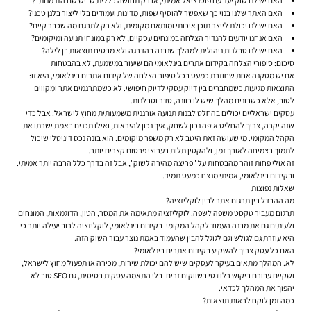
האם יש לנו שוק יעד עם פוטנציאל אמיתי, או רק תחושה כללית ש"יש שם הזדמנות"?
האם האתר שלנו בנוי כך שאפשר להוסיף שפות, מדינות ועמודים בלי ליצור בלגן טכני?
האם יש לנו יכולת לייצר תוכן איכותי ומותאם מקומית, ולא רק לתרגם מה שכבר קיים?
האם אנחנו יודעים להגדיר הצלחה במונחים עסקיים, לא רק במונחי תנועה ומיקומים?
האם יש לנו סבלנות ניהולית למהלך שנבנה בהדרגה ולא מבטיח תוצאות בן לילה?
סיכום: סיפורי הצלחה בקידום אתרים בינלאומי הם שיעור במשמעת, לא בהבטחות
אם יש מסקנה אחת שחוזרת כמעט בכל סיפור הצלחה של קידום אתרים בינלאומי, היא זו:
התוצאות מגיעות כשמחברים בין דיוק עסקי לדיוק חיפושי. לא כשמתרגמים אתר ומקווים
לטוב, אלא כשבונים מהלך שיש לו כוונה, סדר וסבלנות.
עסקים ישראליים יכולים בהחלט לבנות תנועה אורגנית משמעותית מחוץ לישראל. אבל כדי
שזה יקרה, צריך להחליט איפה נכון לשחק, איך נכון להיראות, ואילו תכנים באמת ישרתו את
הקהל המקומי. מי שעושה זאת היטב לא רק משפר מיקומים. הוא בונה נכס דיגיטלי שיכול
לתמוך בצמיחה לאורך זמן, ולהקטין תלות בערוצי פרסום קצרים יותר.
זה אולי פחות זוהר מהבטחות על "פריצה מהירה לשוק", אבל זה בדרך כלל הרבה יותר אמיתי.
ובקידום בינלאומי, אמיתי מנצח כמעט תמיד.
שאלות נפוצות
מה ההבדל בין תרגום אתר לבין לוקליזציה?
תרגום מעביר טקסט משפה לשפה. לוקליזציה מתאימה את המסר, הטון, הדוגמאות, המונחים
ולעיתים גם את מבנה העמוד לקהל המקומי. בקידום בינלאומי, לוקליזציה לרוב יעילה יותר כי
היא עוזרת גם לגולש וגם לגוגל להבין שהעמוד באמת נוצר עבור השוק הזה.
האם כל עסק צריך להשקיע בקידום אתרים בינלאומי?
לא. המהלך מתאים בעיקר לעסקים שיש להם יכולת שירות, מכירה או תפעול מחוץ לישראל,
ושקיים עבורם ביקוש רלוונטי בשווקים זרים. בלי התאמה עסקית בסיסית, גם SEO טוב לא
יהפוך את המהלך לכדאי.
כמה זמן לוקח לראות תוצאות?