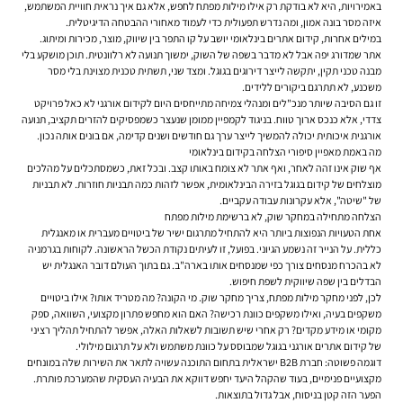
באמירויות, היא לא בודקת רק אילו מילות מפתח לחפש, אלא גם איך נראית חוויית המשתמש,
איזה מסר בונה אמון, ומה נדרש תפעולית כדי לעמוד מאחורי ההבטחה הדיגיטלית.
במילים אחרות,
קידום אתרים
בינלאומי יושב על קו התפר בין שיווק, מוצר, מכירות ומיתוג.
אתר שמדורג יפה אבל לא מדבר בשפה של השוק, ימשוך תנועה לא רלוונטית. תוכן מושקע בלי
מבנה טכני תקין, יתקשה לייצר דירוגים בגוגל. ומצד שני, תשתית טכנית מצוינת בלי מסר
משכנע, לא תתרגם ביקורים ללידים.
זו גם הסיבה שיותר מנכ"לים ומנהלי צמיחה מתייחסים היום לקידום אורגני לא כאל פרויקט
צדדי, אלא כנכס ארוך טווח. בניגוד לקמפיין ממומן שנעצר כשמפסיקים להזרים תקציב, תנועה
אורגנית איכותית יכולה להמשיך לייצר ערך גם חודשים ושנים קדימה, אם בונים אותה נכון.
מה באמת מאפיין סיפורי הצלחה בקידום בינלאומי
אף שוק אינו זהה לאחר, ואף אתר לא צומח באותו קצב. ובכל זאת, כשמסתכלים על מהלכים
מוצלחים של קידום בגוגל בזירה הבינלאומית, אפשר לזהות כמה תבניות חוזרות. לא תבניות
של "שיטה", אלא עקרונות עבודה עקביים.
הצלחה מתחילה במחקר שוק, לא ברשימת מילות מפתח
אחת הטעויות הנפוצות ביותר היא להתחיל מתרגום ישיר של ביטויים מעברית או מאנגלית
כללית. על הנייר זה נשמע הגיוני. בפועל, זו לעיתים נקודת הכשל הראשונה. לקוחות בגרמניה
לא בהכרח מנסחים צורך כפי שמנסחים אותו בארה"ב. גם בתוך העולם דובר האנגלית יש
הבדלים בין שפה שיווקית לשפת חיפוש.
לכן, לפני מחקר מילות מפתח, צריך מחקר שוק. מי הקונה? מה מטריד אותו? אילו ביטויים
משקפים בעיה, ואילו משקפים כוונת רכישה? האם הוא מחפש פתרון מקצועי, השוואה, ספק
מקומי או מידע מקדים? רק אחרי שיש תשובות לשאלות האלה, אפשר להתחיל תהליך רציני
של קידום אתרים אורגני בגוגל שמבוסס על כוונת משתמש ולא על תרגום מילולי.
דוגמה פשוטה: חברת B2B ישראלית בתחום התוכנה עשויה לתאר את השירות שלה במונחים
מקצועיים פנימיים, בעוד שהקהל היעד יחפש דווקא את הבעיה העסקית שהמערכת פותרת.
הפער הזה קטן בניסוח, אבל גדול בתוצאות.