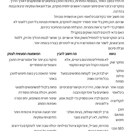
זה תלוי במצב האתר, בעוצמת התחרות, באיכות התוכן ובמשאבים שמושקעים לאורך הדרך.
במקרים רבים רואים סימני תנועה ראשונים יחסית מוקדם, אבל תוצאות עסקיות יציבות נבנות
בהדרגה.
מה חשוב יותר בקידום בינלאומי: תוכן או תשתית טכנית?
שניהם. תוכן חזק בלי אתר מסודר יתקשה להתקדם, ותשתית מצוינת בלי תוכן רלוונטי לא
תספיק כדי לייצר נראות והמרות. ההצלחה מגיעה מהחיבור ביניהם.
האם כדאי להיכנס לכמה שווקים במקביל?
ברוב המקרים עדיף להתחיל משוק אחד או שניים. כך אפשר לבנות תהליך מדויק, ללמוד
מהביצועים, לשפר את האסטרטגיה ורק אז להתרחב בצורה בטוחה יותר.
טבלת סיכום
נושא
מה חשוב להבין
המשמעות המעשית לעסק
לא מתחילים מתרגום ביטויים, אלא
מיקוד נכון יותר של אסטרטגיית התוכן
מחקר שוק
מהבנת הקהל והביקוש המקומי
והעמודים המסחריים
מחקר
יש לבדוק איך לקוחות מחפשים בפועל
שיפור התאמה בין כוונת חיפוש לתוכן
מילות
בכל מדינה ושפה
באתר
מפתח
מבנה אתר
תגיות שפה, היררכיה וקישורים פנימיים
פחות בלבול למשתמשים ולמנועי
בינלאומי
משפיעים על אינדוקס והבנה
חיפוש, ויכולת צמיחה מסודרת
תרגום לבדו אינו מספיק כדי לבנות אמון
שיפור חוויית משתמש, יחס המרה
לוקליזציה
ורלוונטיות
ואמינות המותג
תוכן
צריך לכסות שאלות, בעיות ושלבי
יותר תנועה אורגנית איכותית ויותר
מותאם
החלטה, לא רק להציג מוצר
הזדמנויות עסקיות
חיפוש
מהירות, מובייל, אינדוקס וניהול כפילויות
יכולת טובה יותר להתקדם בדירוגים
SEO טכני
הם בסיס הכרחי
ולשמור על יציבות