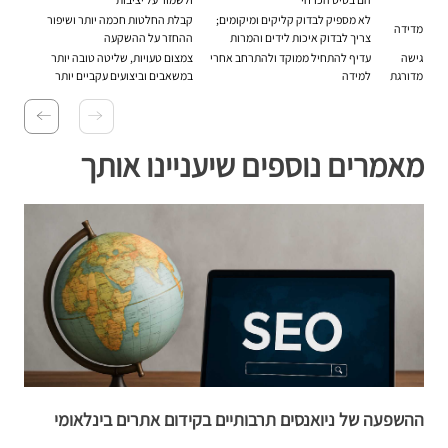
לא מספיק לבדוק קליקים ומיקומים;
קבלת החלטות חכמה יותר ושיפור
מדידה
צריך לבדוק איכות לידים והמרות
ההחזר על ההשקעה
גישה
עדיף להתחיל ממוקד ולהתרחב אחרי
צמצום טעויות, שליטה טובה יותר
מדורגת
למידה
במשאבים וביצועים עקביים יותר
מאמרים נוספים שיעניינו אותך
ההשפעה של ניואנסים תרבותיים בקידום אתרים בינלאומי
ה
ג