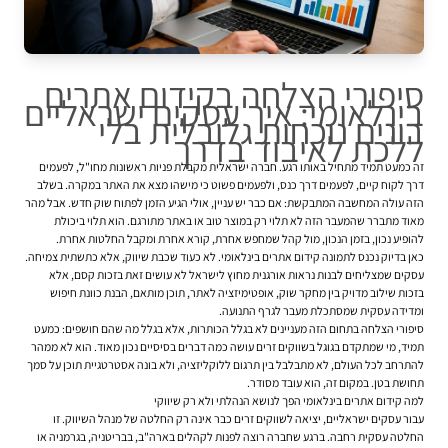
סיפורי הצלחה בקידום אתרים
בינלאומי: איך עסקים ישראליים
בונים נוכחות גלובלית בלי
ללכת לאיבוד בדרך
זה כמעט תמיד מתחיל באותו רגע. חברה ישראלית מקבלת פניות ראשונות מחו"ל, לפעמים
דרך לקוח קיים, לפעמים דרך כנס, ולפעמים פשוט כי מישהו מצא את האתר במקרה. בשלב
הזה עולה המחשבה המתבקשת: אם כבר יש עניין, אולי הגיע הזמן לפתוח שוק חדש. אבל מהר
מאוד מתברר שהמעבר הזה לא תלוי רק במוצר טוב או באתר מתורגם. הוא תלוי ביכולת
להופיע נכון, בזמן הנכון, מול קהל שמחפש אחרת, קורא אחרת ומקבל החלטות אחרת.
כאן בדיוק נכנס לתמונה
קידום אתרים
בינלאומי. לא כעוד שכבת שיווק, אלא כתשתית צמיחה.
עסקים שמצליחים לבנות נראות אורגנית מחוץ לישראל לא עושים זאת בזכות קסם, אלא
בזכות שילוב מדויק בין מחקר שוק, אופטימיזציה לאתר, תוכן מותאם, הבנת כוונת חיפוש
ומדידה עסקית שמסתכלת מעבר לגרף התנועה.
סיפורי הצלחה בתחום הזה מעניינים לא בגלל הכותרות, אלא בגלל מה שהם חושפים: כמעט
תמיד, מי שמתקדם בגוגל בשווקים זרים עושה כמה דברים בסיסיים נכון מאוד. הוא לא ממהר
להתרחב לכל העולם, לא מתבלבל בין תרגום ללוקליזציה, ולא בונה אסטרטגיית תוכן על סמך
תחושת בטן. במקום זה, הוא עובד מסודר.
למה קידום אתרים בינלאומי הפך לנושא הנהלתי ולא רק שיווקי
עבור עסקים ישראליים, יציאה לשווקים זרים כבר אינה רק החלטה של מנהל השיווק. זו
החלטה עסקית רחבה. ברגע שחברה רוצה לפנות לקהלים בארה"ב, בבריטניה, בגרמניה או