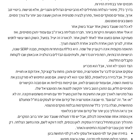
חכמים יותר בבחירת הזירות.
בדרך כלל, סיפורי הצלחה מתחילים לא מהביטויים הגדולים והגנריים, אלא מנישות. ביטויי זנב
ארוך, עמודים ממוקדים מאוד, פתרון לבעיה ספציפית או תוכן שעונה טוב יותר על צורך מסוים.
משם בונים מומנטום.
לא כל מה שעובד בשוק אחד יעבוד בשוק אחר
זו אולי אחת הטעויות היקרות ביותר. חברה מצליחה בארה"ב עם עמודי תוכן מסוימים, ואז
מעתיקה אותם כמעט אחד לאחד לשוק אחר. לכאורה זה יעיל. בפועל, השוק השני עשוי לחפש
אחרת, לצרוך תוכן אחרת ולהגיב אחרת להצעת הערך.
התאמה מקומית אינה רק עניין של שפה. היא כוללת גם תחרות מקומית, מבנה SERP שונה,
רגישויות תרבותיות, רמת פירוט נדרשת, ולעיתים גם הבדלים ברגולציה או באופן שבו לקוחות
מקבלים החלטות.
הצד הטכני לא זוהר, אבל הוא מכריע
עסקים אוהבים לדבר על אסטרטגיה, מסרים ותוכן. פחות על קנוניקל, אינדוקס או חוויית
מובייל. אבל בזירה בינלאומית, SEO טכני הוא לא קישוט. אם מנוע החיפוש לא סורק נכון את
גרסאות השפה, אם עמודים נטענים לאט, אם קיימות כפילויות או אם מבנה הקישורים
הפנימיים חלש, גם התוכן הטוב ביותר יתקשה למצות את הפוטנציאל שלו.
גוגל מדגישה לאורך זמן את החשיבות של תוכן מועיל יחד עם חוויית משתמש תקינה. זה לא
"או-או". זה "גם וגם". מי שבונה אסטרטגיה של קידום אתרים לעסקים בחו"ל ומתעלם
מהתשתית, מגלה בדרך כלל שההתקדמות נבלמת מוקדם מהצפוי.
איך נראה תהליך נכון יותר של קידום אתרים בינלאומי
אין נוסחה אחת שמתאימה לכולם, אבל יש סדר פעולות שעובד טוב יותר ברוב המקרים.
התהליך הנכון מתחיל בהגדרה עסקית: לאן נכנסים, למה דווקא לשם, ומה נחשב הצלחה. רק
לאחר מכן עוברים לשכבת החיפוש והאתר.
בחירת שוק יעד לפי פוטנציאל עסקי ולא רק לפי תחושת בטן
מחקר מילות מפתח לפי מדינה, שפה וכוונת חיפוש