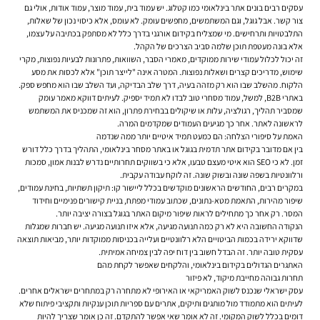
עסקים רבים בונים אתר בינלאומי כמו קטלוג. יש עמוד בית, עמוד מוצר, עמוד אודות, אולי גם
צור קשר. אבל גוגל, וגם המשתמשים, מחפשים עומק. לא עומס, אלא כיסוי נכון של שאלות,
התלבטויות ותרחישים. מי שמצליח בקידום אורגני בדרך כלל לא מסתפק בכתיבה על עצמו,
אלא בונה מעטפת תוכן שלמה סביב הצרכים של הקהל.
זה יכול לכלול עמודי שירות ממוקדים, מאמרי הסבר, השוואות, פתרונות לבעיות נפוצות, מקרי
שימוש, מדריכים קצרים ושאלות נפוצות. המטרה אינה "לייצר תוכן" אלא לכסות את מסע
הלקוח. מהשלב שבו הוא רק מזהה בעיה, דרך שלב הבדיקה, ועד השלב שבו הוא מחפש ספק.
באתרי B2B, למשל, עמוד מסחרי טוב לבדו לא תמיד יספיק. לעיתים דווקא מאמר עומק
שמסביר תהליך, רגולציה, עלות או שיקולים בבחירת פתרון, הוא זה שמכניס את המשתמש
לראשונה לאתר. אחר כך מגיעים העמודים שמקדמים המרה.
האמת על סיפורי הצלחה: הם כמעט תמיד איטיים יותר ממה שנדמה
בין אם מדובר בקידום אתר תדמית בגוגל או באתר מסחר בינלאומי, התהליך בדרך כלל דורש
זמן. לא כי SEO הוא איטי מעצם טבעו, אלא כי בשווקים תחרותיים נדרש לבנות אמון, סמכות
ורלוונטיות בשפה שונה ובשוק שונה. זה לוקח עבודה עקבית.
במקרים רבים, החודשים הראשונים מוקדשים בכלל ליישור קו: תיקון תשתיות, בחינת עמודים,
שיפור מהירות, התאמת מטא-נתונים, שכתוב עמודי מפתח, בניית קישורים פנימיים וחידוד
המסר. רק אחר כך מתחילים לראות שיפור מיקום האתר בגוגל בצורה יציבה יותר.
הנקודה החשובה היא לא רק כמה תנועה מגיעה, אלא איזו תנועה מגיעה. יש חברות שמגלות
שדווקא ירידה בכמות הביטויים הלא רלוונטיים ועלייה בכניסות ממוקדות יותר, מביאות תוצאה
עסקית טובה יותר. זה הבדל חשוב בין דוח יפה לבין צמיחה אמיתית.
האתגרים הגדולים בקידום בינלאומי, והלקחים שאפשר לקחת מהם
תחרות גבוהה מחייבת מיקוד, לא פיזור
עסק ישראלי שנכנס לשוק האמריקאי או האירופי לא מתחרה רק במתחרים ישראלים אחרים.
לעיתים הוא מתמודד מול מותגים ותיקים, אתרים עם ספריות תוכן ענקיות ותקציבי פיתוח שלא
דומים בכלל לשוק המקומי. זה לא אומר שאי אפשר להתקדם. זה כן אומר שצריך להיות