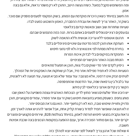
ומה המשתמש מקבל בפועל. כשזה נעשה היטב, התוכן לא רק משפר נראות, אלא גם בונה
אמון.
וזה חשוב במיוחד כשאין היכרות מוקדמת עם המותג. בשוק המקומי לפעמים מספיק שם מוכר.
בשוק זר, האתר צריך לעשות את עבודת ההסברה, האמון והשכנוע כמעט לבדו.
טעויות שחוזרות שוב ושוב ומאטות קידום בינלאומי
גם עסקים רציניים נופלים לפעמים באותם בורות. הנה כמה מהנפוצים שבהם:
תרגום אוטומטי ללא עריכה אנושית וללא התאמה לשוק
העתקת אותו תוכן לכמה מדינות עם שינויים מינימליים בלבד
בחירת מילות מפתח לפי אינטואיציה ולא לפי נתוני חיפוש
התמקדות במיקומים בלי לבדוק איכות המרות
הזנחת מבנה האתר והקישורים הפנימיים
ניסיון לקדם יותר מדי שווקים בלי צוות, תוכן או תפעול מתאימים
הטעויות האלה לא תמיד מפילות אתר מיד, אבל הן שוחקות את האפקטיביות של המהלך.
לעיתים הנזק אינו דרמטי, אלא מצטבר: עוד עמוד שלא מביא תנועה, עוד תנועה לא רלוונטית,
עוד בלבול בין גרסאות שפה, עוד הזדמנות שהתפספסה.
הקשר בין קידום אורגני בינלאומי לבין מיתוג
יש היבט אחד שלעתים נשאר מחוץ לדיון: הנוכחות האורגנית עצמה משפיעה על האופן שבו
מותג נתפס. כשעסק מופיע בתוצאות חיפוש בשוק זר עם אתר מסודר, עמודים מקצועיים, תוכן
מדויק וחוויית שימוש טובה, הוא לא רק נחשף יותר. הוא גם נראה מבוסס יותר.
זו לא תוצאה שאפשר תמיד למדוד בשורת קליק אחת, אבל אפשר להרגיש אותה לאורך זמן.
נראות עקבית במנועי חיפוש תורמת לאמון, במיוחד בעולמות B2B, שירותים מקצועיים ומוצרים
יקרים יותר. גם אם מחזור המכירה ארוך, עצם ההופעה במקומות הנכונים בונה שכבת אמינות
חשובה.
4 שאלות שכל ארגון צריך לשאול לפני שהוא יוצא למהלך כזה