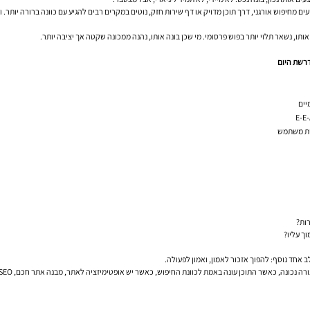
ים מחיפוש אורגני, דרך תוכן מדויק או דף שירות חזק, נוטים במקרים רבים להגיע עם כוונה ברורה יותר.
רשת היום
יים
יית משתמש
אחד נוסף: להפוך אזכור לאמון, ואמון לפעולה.
נת החיפוש, כאשר יש אופטימיזציה לאתר, מבנה אתר חכם, SEO טכני תקין וסמכות תוכן אמיתית — הנראות מתחילה לעבוד קשה יותר עבור העסק.