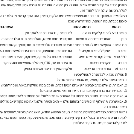
היתרון הגדול של קידום אורגני איכותי הוא לא רק בתנועה. הוא בבניית שכבת אמון. משתמשים שמגיע
לעלות רכישה יעילה יותר לאורך זמן.
בעולם שבו AI מתווך יותר ויותר מהמפגש הראשוני עם הלקוח, האמון הזה הופך קריטי. מי שלא בונה אותו, נשאר תלוי יותר בפוש פרסומי. מי שכן בונה אותו, נהנה ממכונה שקטה אך יציבה יותר.
סיכום בטבלה: מה השתנה, ומה זה דורש מכם
הנושא
הגישה הישנה
הגישה הנד
מטרת SEO
להביא קליקים ותנועה
לבנות אמון, נראות והמרה לאורך זמן
תוכן
מאמרים סביב מילות מפתח
תוכן סביב כוונת חיפוש, שאלות אמיתיות ושלבי החלטה
מבנה אתר
אוסף עמודים לא תמיד מחובר
מערכת מסודרת של דפי שירות, תוכן תומך וקישורים פנימ
סמכות
ניסיון “להיראות מקצועי”
הוכחת ניסיון, מומחיות, אמינות ובהירות לפי עקרונות E-E-A-T
SEO טכני
טיפול נקודתי כשיש בעיה
תחזוקה שוטפת של סריקה, אינדוקס, מהירות אתר וחוו
מדידה
מיקומים וכניסות
גם איכות תנועה, CTR, מסלול משתמש ותרומה עסקית
נראות AI
אזכור נחמד או ציטוט
חלק ממשפך הרכישה והעדפת הספק
5 שאלות שכדאי לכל מנהל לשאול עכשיו
1. האם האתר שלנו רק מופיע, או שהוא באמת משכנע?
2. האם התוכן שלנו נכתב סביב מה שאנחנו רוצים לקדם, או סביב מה שהלקוח באמת מנסה להבין?
3. האם יש חיבור ברור בין מאמרים, דפי שירות ודפי נחיתה אורגניים?
4. האם המבנה הטכני וחוויית המשתמש של האתר מאפשרים לגוגל ולמשתמשים להבין אותנו במהירות?
5. אם מערכת AI תשלוף היום תשובה בתחום שלנו — האם האתר שלנו נראה כמו מקור שאפשר לסמוך עליו?
השורה התחתונה
נראות דיגיטלית כבר לא מסתיימת בחשיפה. בעולם החיפוש החדש, היא נבחנת ביכולת להתקדם שלב 
לכן קידום אתרים אורגני בגוגל אינו רק ערוץ תנועה. הוא שכבת תשתית עסקית. כאשר האתר בנוי בצורה נכונה, כאשר התוכן עונה באמת לכוו
לא רק להביא מבקרים. גם לקרב החלטות.