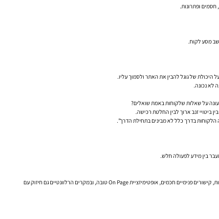
 חסמים ופתרונות.
שב מסע לקוח.
ין ביטויי זנב ארוך לבין החלטת רכישה.
מעבר בין מידע לפעולה חלש.
כאן כבר רואים תמונה אחרת. יש מחקר מילות מפתח רציני. יש מיפוי כוונות חיפוש. יש תוכן שמשרת שלבים שונים במשפך. דפי השירות ברורים. יש FAQ אמיתי, לא סתמי. יש דוגמאות, הסברים, קטגוריות נקיות, קישורים פנימיים חכמים, אופטימיזציית On Page טובה, ובמקרים הרלוונטיים גם חיזוק עם