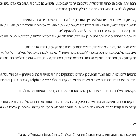
לית שלכם בנויה כך שגם מנועי חיפוש, גם מערכות AI וגם בני אדם יבינו שאתם מקור אמין, רלוונטי ומועיל.
ך שמערכות חיפוש ו-AI יוכלו להישען עליו.
ם אתרים
איכותי: מבנה אתר נכון, תוכן שמשרת כוונת חיפוש, אופטימיזציה לאתר, סמכות מותג, חוויית משתמש ו-SEO טכנ
לא רעים. הבעיה היא שהנוכחות הזו לא תמיד מייצרת מספיק אמון, בידול או בהירות.
 דוגמאות, ומחבר בין תוכן אינפורמטיבי לדפי שירות ודפי נחיתה אורגניים — הוא מגדיל את הסיכוי להפו
 למה, ומה הצעד הבא. לכן אתרים שמספקים בהירות אמיתית נהנים מיתרון — גם מול גוגל, גם מול AI, וגם מול ה
ם רק עבור מנועי חיפוש. זה אולי נשמע בסיסי, אבל בשטח זו עדיין אחת מנקודות הכשל הגדולות של אתרים
ישה.
המשתמש רוצה. האם הוא מחפש הסבר? השוואה? המלצה? מחיר? ספק? דוגמאות? סיכונים?