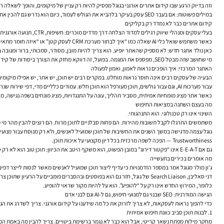
וזה בדיוק הרגע שבו קידום אתרים אורגני בגוגל מפסיק להיות רק עניין של מיקומים, והופך לשאלה רחבה יותר: האם הנוכחות הדיגיט
במילים פשוטות: אם בעבר SEO עסק בעיקר בלהביא את הגולש לעמוד, כיום הוא נדרש גם להכין את העסק לעולם שבו התשובה עצמה היא חלק ממשפך המכירה.
קידום אתרים כבר לא נמדד רק בקליקים
בעלי עסקים ומנהלי שיווק רגילים למדוד הצלחה דרך מדדים מוכרים: חשיפות, CTR, תנועה אורגנית, לידים, רכישות. המדדים האלה עדיין חשובים, אבל הם כבר לא מספרים את כל הסיפור.
כאשר משתמש שואל כלי AI שאלה כמו “איך לבחור מערכת CRM לעסק קטן” או “איזה חומר מתאים לגג חשוף לשמש”, הוא לא תמיד נכנס מיד לעשר תוצאות חיפוש. לפעמים הוא מקבל סיכום, השוואה, המלצה מובנית, ולעיתים גם שמות מותגים או סוגי פתרונות.
כאן נולד אתגר חדש: לא מספיק שהאתר יופיע. הוא צריך להיות מובן, מסודר, סמכותי, ברור ומגובה בתוכן איכותי — כ
מי שחושב שזה מבטל SEO, מפספס את המגמה. בפועל, זה דווקא מחזק את הצורך ביסודות של
קידו
האתגר המרכזי: איך הופכים נראות לאמון, ואמון לפעולה
הבעיה של עסקים רבים אינה חוסר נראות מוחלט. במקרים רבים יש תוכן, יש אתר, יש אפילו מיקומים 
עבור מערכות AI, וגם עבור גולשים, תוכן מעורפל הוא תוכן חלש. עמודים כלליים מדי, דפי שירות שנראים כמו כולם, מאמרים שנכתבו כדי “להכניס מילת מפתח” ולא כדי לענות באמת על שאלה — כל אלה מקשים להפוך נראות לעסקה.
כאשר אתר מציג מומחיות אמיתית, מסביר תהליך, עונה על התנגדויות, מציג מונחים בשפה נגישה, מספק
מה בעצם השתנה במציאות החיפוש
השינוי אינו רק טכנולוגי. הוא התנהגותי.
משתמשים התרגלו לקבל תשובות מהירות. הם פחות סבלניים לתוכן מרוח. הם רוצים להבין מהר מי מתאים להם,
Trustworthiness — הפכה לשפה מרכזית בכל דיון מקצועי על איכות תוכן.
גם אם E-E-A-T אינו “פקטור דירוג” במובן הפשוט, הוא משקף היטב את הכיוון: תוכן טוב הוא לא רק טקסט עם מילות מפתח. הוא עדות לכך שיש מאחורי האתר ידע, ניסיון, אמינות ויכולת לעזור.
מה אומרים בכירים בתעשייה
ג'ון מולר מגוגל אמר במספר הזדמנויות כי עדיף ליצור תוכן שמועיל לאנשים מאשר לנסות לייצר דפי
דני סאליבן, Search Liaison של גוגל, חזר גם הוא בפוסטים ובהסברים פומביים על הרעיון שתוכן צריך להיבנות קודם כל כדי לשרת אנשים אמיתיים. המסר הזה חשוב במיוחד עכשיו: אם התוכן שלכם לא טוב מספיק עבור אדם שמחפש פתרון, קשה לצפות שמערכות AI יתייחסו אליו כבסיס אמין לתשובה.
כלומר, המירוץ החדש אינו רק על “להופיע”. הוא על להיות מקור שראוי להופיע.
הגישה המודרנית: SEO שבנוי גם למנועי חיפוש, גם ל-AI וגם לבני אדם
כדי להפוך נראות לעסקאות, לא צריך לזרוק את כל מה שידענו על קידום אורגני. צריך לשדרג את הג
1. לבנות תוכן סביב כוונת חיפוש אמיתית
מחקר מילות מפתח נשאר קריטי, אבל הוא כבר לא נגמר ברשימת ביטויים. צריך להבין מה באמת 