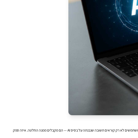
פעם, הופעה של מותג בתוך תשובה של מנוע חיפוש או צ'אטבוט נחשבה בעיקר לעניין תדמיתי. סוג של “נעים להכיר”: הנה השם שלכם, הנה אזכור, אולי אפילו קישור. היום התמונה משתנה מהר. יותר ויותר משתמשים לא רק קוראים תשובה שנבנתה על בסיס AI — הם מקבלים ממנה החלטה. איזה ספק