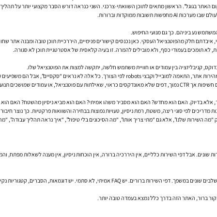
ום האתר בגוגל”. הראשון מתאים לתוכן השוואתי-צרכני. השני כנראה דורש הסבר מקצועי יותר על תהליך,
שובות ממוקדות וברורות.
המשתמש נע ביניהם. כך גם מנועי החיפוש.
, איבדתם חלק מהפוטנציאל העסקי. כאן נכנסים קישורים פנימיים, היררכיית תוכן טובה ומבנה אתר שחו
, לא תומכים בעמודי כסף, ולא מובילים להמרה. זו בעיה קלאסית של אסטרטגיית תוכן לא סגורה.
דוקס, קניבליזציה בין עמודים או חוויית משתמש חלשה, יתקשה למצות את הפוטנציאל שלו.
 מדריכים לפי סוגי ריצה, משטח, רמת ניסיון, טעויות נפוצות בבחירה והשוואות פרקטיות. כך נוצר חיבור ב
ת שונים. אבל דפי השירות כלליים, אין היררכיה ברורה, אין הוכחות ניסיון, אין מענה לשאלות מפתח, וה