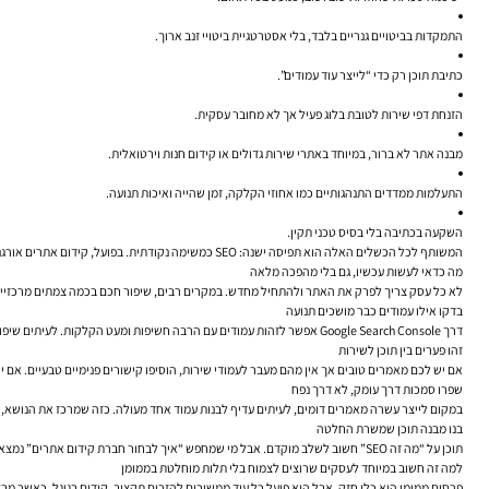
התמקדות בביטויים גנריים בלבד, בלי אסטרטגיית ביטויי זנב ארוך.
כתיבת תוכן רק כדי “לייצר עוד עמודים”.
הזנחת דפי שירות לטובת בלוג פעיל אך לא מחובר עסקית.
מבנה אתר לא ברור, במיוחד באתרי שירות גדולים או קידום חנות וירטואלית.
התעלמות ממדדים התנהגותיים כמו אחוזי הקלקה, זמן שהייה ואיכות תנועה.
השקעה בכתיבה בלי בסיס טכני תקין.
המשותף לכל הכשלים האלה הוא תפיסה ישנה: SEO כמשימה נקודתית. בפועל, קידום אתרים אורגני לעסקים הוא מערכת. תוכן, טכנולוגיה, מותג, אנליטיקה וחוויית משתמש עובדים יחד.
מה כדאי לעשות עכשיו, גם בלי מהפכה מלאה
לא כל עסק צריך לפרק את האתר ולהתחיל מחדש. במקרים רבים, שיפור חכם בכמה צמתים מרכזיים יכ
בדקו אילו עמודים כבר מושכים תנועה
דרך Google Search Console אפשר לזהות עמודים עם הרבה חשיפות ומעט הקלקות. לעיתים שיפור בכותרת, בתיאור המטא או בהתאמה טובה יותר לכוונת החיפוש יכול לשפר CTR בלי להוסיף אפילו עמוד אחד חדש.
זהו פערים בין תוכן לשירות
אם יש לכם מאמרים טובים אך אין מהם מעבר לעמודי שירות, הוסיפו קישורים פנימיים טבעיים. אם י
שפרו סמכות דרך עומק, לא דרך נפח
במקום לייצר עשרה מאמרים דומים, לעיתים עדיף לבנות עמוד אחד מעולה. כזה שמרכז את הנושא, מסב
בנו מבנה תוכן שמשרת החלטה
תוכן על “מה זה SEO” חשוב לשלב מוקדם. אבל מי שמחפש “איך לבחור חברת קידום אתרים” נמצא כבר במקום אחר. אסטרטגיה טובה תדע לשרת את שני המצבים — ולחבר ביניהם.
למה זה חשוב במיוחד לעסקים שרוצים לצמוח בלי תלות מוחלטת בממומן
פרסום ממומן הוא כלי חזק, אבל הוא פועל כל עוד ממשיכים להזרים תקציב. קידום בגוגל, כאשר מבצעי