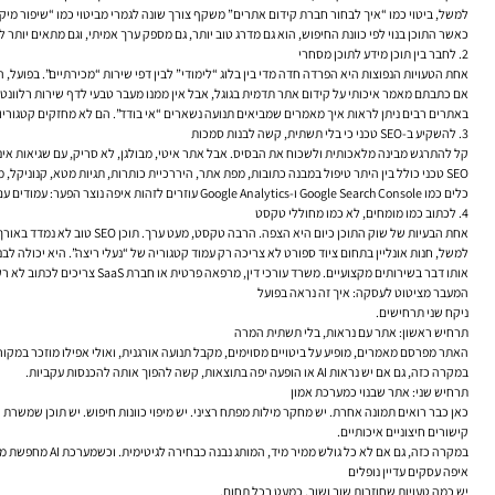
למשל, ביטוי כמו “איך לבחור חברת קידום אתרים” משקף צורך שונה לגמרי מביטוי כמו “שיפור מיק
כאשר התוכן בנוי לפי כוונת החיפוש, הוא גם מדרג טוב יותר, גם מספק ערך אמיתי, וגם מתאים יותר לעולם שבו מערכות AI מחפשות ת
2. לחבר בין תוכן מידע לתוכן מסחרי
אחת הטעויות הנפוצות היא הפרדה חדה מדי בין בלוג “לימודי” לבין דפי שירות “מכירתיים”. בפועל, 
אם כתבתם מאמר איכותי על קידום אתר תדמית בגוגל, אבל אין ממנו מעבר טבעי לדף שירות רלוונטי
באתרים רבים ניתן לראות איך מאמרים שמביאים תנועה נשארים “אי בודד”. הם לא מחזקים קטגוריות
3. להשקיע ב-SEO טכני כי בלי תשתית, קשה לבנות סמכות
קל להתרגש מבינה מלאכותית ולשכוח את הבסיס. אבל אתר איטי, מבולגן, לא סריק, עם שגיאות אינ
SEO טכני כולל בין היתר טיפול במבנה כתובות, מפת אתר, היררכיית כותרות, תגיות מטא, קנוניקל, מהירות אתר, התאמה למובייל וקבצי robots לפי הצורך. כל אלה לא נראים “סקסיים”, אבל הם משפיעים על היכולת של גוגל להבין את האתר ולסמוך עליו.
כלים כמו Google Search Console ו-Google Analytics עוזרים לזהות איפה נוצר הפער: עמודים עם חשיפות אך CTR נמוך, דפים שלא מאונדקסים כראוי, שאילתות עם פוטנציאל, או עמודים שמושכים תנועה לא נכונה.
4. לכתוב כמו מומחים, לא כמו מחוללי טקסט
אחת הבעיות של שוק התוכן כיום היא הצפה. הרבה טקסט, מעט ערך. תוכן SEO טוב לא נמדד באורך, אלא בדיוק. האם הוא מחדש? האם הוא מסביר משהו אמיתי? האם הוא מביא ניסיון מהשטח? האם הוא עונה על שאלות שלקוחות באמת שואלים?
למשל, חנות אונליין בתחום ציוד ספורט לא צריכה רק עמוד קטגוריה של “נעלי ריצה”. היא יכולה לבנות
אותו דבר בשירותים מקצועיים. משרד עורכי דין, מרפאה פרטית או חברת SaaS צריכים לכתוב לא רק “מה השירות שלנו”, אלא גם “מתי צריך אותו”, “מה הסיכונים בלי טיפול”, “איך נראה תהליך עבודה”, “מה הלקוחות בדרך כלל לא מבינים בתחילת הדרך”.
המעבר מציטוט לעסקה: איך זה נראה בפועל
ניקח שני תרחישים.
תרחיש ראשון: אתר עם נראות, בלי תשתית המרה
האתר מפרסם מאמרים, מופיע על ביטויים מסוימים, מקבל תנועה אורגנית, ואולי אפילו מוזכר במקורו
במקרה כזה, גם אם יש נראות AI או הופעה יפה בתוצאות, קשה להפוך אותה להכנסות עקביות.
תרחיש שני: אתר שבנוי כמערכת אמון
קישורים חיצוניים איכותיים.
במקרה כזה, גם אם לא כל גולש ממיר מיד, המותג נבנה כבחירה לגיטימית. וכשמערכת AI מחפשת מקור ברור, האתר הזה בדרך כלל נמצא בעמדה טובה יותר.
איפה עסקים עדיין נופלים
יש כמה טעויות שחוזרות שוב ושוב, כמעט בכל תחום.