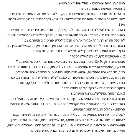
חמשת הגורמים שמרימים או מחלישים נראות חיפוש
1. התאמה אמיתית לכוונת החיפוש
זה השלב שבו מחקר מילות מפתח פוגש הבנה עסקית. לא די לדעת מה אנשים מחפשים. צריך
להבין למה הם מחפשים. האם הם רוצים ללמוד? להשוות? לקבל מחיר? לקבוע שיחה? לרכוש
מיד?
כאשר מחפשים “איך לבחור רואה חשבון לעסק קטן”, דף מכירה אגרסיבי יהיה פחות מתאים.
כאשר מחפשים “רואה חשבון לעוסק מורשה בתל אביב”, מדריך כללי מדי על הנהלת חשבונות
לא יספק את הצורך. ההתאמה הזאת היא הבסיס לכל שיפור מיקום האתר בגוגל.
באתרים רבים ניתן לראות את הפער מיד: יש תוכן, אבל אין חיבור מדויק בין השאילתה לבין סוג
הדף. זו אחת הסיבות לכך שתוכן “לא רע” לא בהכרח מייצר קידום אורגני.
2. אופטימיזציה לדף, לא רק למילת המפתח
אופטימיזציית On Page היא הרבה מעבר לשילוב ביטוי בכותרת. היא כוללת תגית Title
מדויקת, Meta Description שמניעה להקלקה בלי להגזים, היררכיית H1-H3 מסודרת, פתיח
ברור, חלוקה טובה לפסקאות, שימוש חכם בקישורים פנימיים והנגשה טובה של המידע.
מנקודת מבט מערכתית, הכותרת והתיאור הם כמעט “שלט החזית” של הדף בתוך גוגל. אם
הם כלליים מדי, אפורים מדי או לא רלוונטיים, גם דף טוב יסבול מאחוזי הקלקה נמוכים.
במקרים רבים זהו צוואר בקבוק שקל יחסית לשפר.
3. מבנה אתר שמקל על גוגל ועל המשתמש
מבנה אתר טוב עוזר למנוע החיפוש להבין מה חשוב, איך נושאים קשורים זה לזה, ואילו דפים
ראויים לבלוט. עבור המשתמש, הוא מקל על ההתמצאות. עבור SEO, הוא משפיע ישירות על
סריקה, אינדוקס והעברת סמכות פנימית.
למשל, אתר שירותים שמחזיק עמוד כללי אחד עבור עשרה תחומים שונים, לעיתים יתקשה
להתחרות באתר שבנה לכל שירות עמוד ממוקד, עם שאלות נפוצות, דוגמאות, הוכחות אמון
וקישורים פנימיים לדפי תוכן משלימים. אותו עיקרון נכון גם בקידום חנות וירטואלית: קטגוריות,
תתי-קטגוריות ודפי מוצר צריכים לשרת גם את הלקוח וגם את מנוע החיפוש.