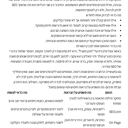
גבוהה, ואילו תכנים מסייעים למסע המשתמש. החיבור בין שני הכלים הוא מה שהופך SEO
לניתן לניהול, ולא רק לאוסף תחושות.
מה כדאי לבדוק אחת לחודש
אילו דפים קיבלו יותר חשיפות אך לא שיפרו קליקים.
אילו שאילתות נמצאות קרוב לעמוד הראשון ודורשות חיזוק ממוקד.
אילו עמודים איבדו תנועה אורגנית ומה השתנה סביבם.
האם יש דפים חשובים ללא קישורים פנימיים מספקים.
האם התוכן הוותיק עדיין תואם את כוונת החיפוש הנוכחית.
מה בכירי התחום אומרים בין השורות
כאשר גוגל מדברת על “תוכן מועיל”, היא לא מתכוונת רק לאורך טקסט. המסר שחוזר בדברי
נציגים כמו ג’ון מולר ודני סאליבן הוא עקבי: לכתוב למען בני אדם, לבנות דפים שנותנים מענה
אמיתי, ולוודא שהאתר אמין, ברור ונגיש. זו לא סיסמה. זו למעשה מסגרת העבודה המעשית
של SEO מודרני.
גם בתעשייה הרחבה רואים מגמה דומה. מומחים מובילים מדגישים שוב ושוב שאין תחליף
להתאמה בין כוונת החיפוש, חוויית הדף, סמכות התחום והבנה אנליטית. תוכן לבדו לא
מספיק, קישורים לבדם לא מספיקים, וטכנולוגיה לבדה לא מספיקה. השילוב הוא היתרון.
טבלת סיכום: מה משפיע על נראות חיפוש ומה עושים בפועל
תחום
מה משפיע על הנראות
מה כדאי לעשות
מחקר מילות
התאמה בין השאילתה לצורך
למפות נושאים, כוונות חיפוש וביטויי זנב ארוך
מפתח
העסקי והצרכני
רלוונטיות, עומק, בהירות וערך
ליצור דפים ממוקדים, לעדכן תכנים קיימים
תוכן SEO
ממשי
ולענות ישירות על שאלות
כותרות, תיאורים, היררכיית תוכן
On Page
לשפר ניסוחים, לחזק מבנה ולעודד הקלקה
וקישורים פנימיים