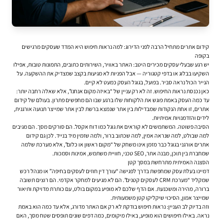
קידום אתרים מתחיל הרבה לפני הדירוג: למה נראות חיפוש היא המדד שעסקים מרגישים
בקופה
יש רגע שבעלי עסקים מכירים היטב: האתר באוויר, השירותים כתובים, התמונות טובות, אפילו
השקיעו בבלוג או בדפי קטגוריה — אבל הפניות לא מגיעות בקצב שמצדיק את ההשקעה. על
הנייר הכול נראה סביר. בפועל, בגוגל העסק כמעט לא קיים.
כאן נכנסת נראות החיפוש. זה לא רק עניין של “באיזה מקום אנחנו”, אלא שאלה רחבה יותר:
עד כמה העסק באמת פוגש את הלקוחות שלו ברגע שבו הם מחפשים פתרון. בעולם של
קידום
אתרים
, זו אחת הנקודות שמבדילות בין אתר שנמצא ברשת לבין אתר שמייצר תנועה אורגנית,
לידים והזדמנויות אמיתיות.
הסיבה פשוטה. המשתמשים לא קוראים את גוגל כמו דוח אקסל. הם סורקים מסך. הם מגיבים
למה שבולט, למה שנראה אמין, למה שכתוב ברור, ולמה שזמין מיד בנייד. לכן גם קידום
אתרים אורגני בגוגל כבר מזמן אינו משחק של “מקום ראשון או כלום”, אלא מערכת שלמה
שמחברת בין תוכן, מבנה אתר, SEO טכני, חוויית משתמש, אמינות וסמכות.
הסצנה האמיתית מתרחשת במסך קטן
דמיינו בעלת עסק שמחפשת בדרך לפגישה “עורך דין חוזים לעסקים בחיפה” או מנהל רכש
שמקליד “מערכת CRM לעסקים קטנים”. הם לא מגיעים למחקר אקדמי. הם רוצים תשובה
ברורה, מהירה ומשכנעת. אם הדף שלכם לא מופיע במקום בולט, עם כותרת מדויקת ותיאור
שמייצר אמון, הסיכוי שיקליקו קטן משמעותית.
וזה בדיוק לב העניין: נראות חיפוש בודקת לא רק אם האתר מדורג, אלא עד כמה הוא באמת
נראה. באילו חיפושים הוא מופיע, באילו מיקומים, כמה דפים שונים תופסים שטח מסך, האם