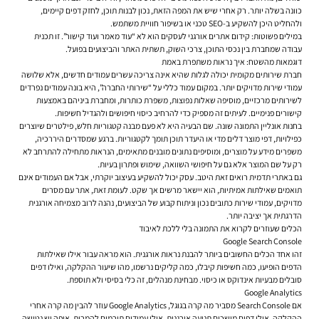
כוונה בשלה יותר. רק אחרי שיש את המפה הזאת, נכון לבנות תוכן, לחזק דפים קיימים,
ולהחליט היכן להשקיע ב-SEO טכני או בשיפור חוויית משתמש.
במילים פשוטות: קידום אתרים אורגני לעסקים הוא לא “עוד מאמר ועוד קישור”. זו תכנית
עבודה שמחברת בין נכסי התוכן, צרכי השוק, תשתית האתר והביצועים בפועל.
דוגמאות מהשטח: איך נראות משתפרת באמת
חברת שירותים מקומית יכולה לגלות שהיא אינה צריכה עשרים עמודים חדשים, אלא שלושה
עמודי שירות מדויקים יותר. במקום עמוד כללי על “שירותי החברה”, היא בונה עמודים נפרדים
לשירותים מרכזיים, מוסיפה שאלות נפוצות, משפרת כותרות, ומחברת ביניהם באמצעות
קישורים פנימיים. לעיתים זה מספיק כדי להרחיב כיסוי חיפושים ולהגדיל חשיפות.
בחנות אונליין התמונה שונה. שם הבעיה היא לא פעם מבנה קטגוריות חלש, פילטרים שיוצרים
כפילויות, דפי מוצר דלים מדי או היעדר תוכן תומך לקטגוריות. ברגע שמסדרים היררכיה,
משפרים מידע על מוצרים, ומוסיפים נתונים מובנים מתאימים, הנראות מתחילה להתרחב לא
רק על שם המוצר אלא גם על חיפושי השוואה, שימוש ופתרון בעיות.
גם באתרי תדמית רואים זאת היטב. עסק יכול להשקיע בעיצוב יוקרתי, אבל אם העמודים אינם
תואמים שאילתות אמיתיות, הוא יישאר מרשים אך שקט. לעומת זאת, אתר עם מסרים
מדויקים, עמודי שירות כתובים נכון וניתוח קבוע של הביצועים, נהנה לרוב מצמיחה אורגנית
הדרגתית אך יציבה יותר.
הכלים שעוזרים לקרוא את התמונה בלי ללכת לאיבוד
Google Search Console
זהו אחד הכלים החשובים ביותר להבנת נראות אורגנית. הוא מראה עבור אילו שאילתות
הדפים הופיעו, כמה חשיפות קיבלו, כמה קליקים נרשמו, מהו שיעור ההקלקה, ואילו דפים
סובלים מבעיות אינדוקס או כיסוי. מבחינת מנהלים, זה כלי בסיסי ולא תוספת.
Google Analytics
אם Search Console מסביר מה קרה בגוגל, Google Analytics עוזר להבין מה קרה אחרי
ההקלקה. אילו דפים מושכים תנועה אורגנית, אילו עמודים תורמים להמרות, איפה יש נטישה