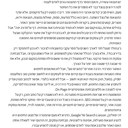
יש תוצאה עשירה, והאם המסר בדף התוצאה גורם לאדם לעצור.
למה דירוגים בגוגל כבר לא מספרים את כל הסיפור
פעם, השיח סביב קידום אורגני היה פשוט יותר. דיברו כמעט רק על מיקומים. אלא שדף
התוצאות של גוגל השתנה. היום הוא כולל מודעות, מפות, שאלות נפוצות, תוצאות וידאו,
מוצרים, קטעים מודגשים, ביקורות ולעיתים גם תכנים שנמשכים היישר מתוך האתר.
במילים אחרות, גם מיקום טוב יחסית לא תמיד מבטיח נראות אמיתית. דף ש”מדורג יפה” אבל
נדחק למטה מתחת לרכיבים בולטים אחרים, לא בהכרח יקבל את שיעור ההקלקה שבעל
האתר מדמיין. לכן עסקים שבוחנים רק מיקום ממוצע מפספסים לעיתים את התמונה
האמיתית.
ג’ון מולר מגוגל חזר לאורך השנים על מסר עקבי בתשובותיו לציבור: לא נכון להתמקד רק
בדירוג בודד, אלא בערך הכולל שהאתר נותן למשתמש. זה אולי נשמע עקרוני, אבל מבחינה
עסקית זה מאוד פרקטי. גוגל לא מתגמל רק את מי ששם מילת מפתח במקום הנכון, אלא את
מי שבונה דף שעונה טוב יותר על הצורך.
האתגר המרכזי: הרבה אתרים “כתובים טוב”, אבל לא מותאמים לחיפוש
אחת הטעויות הנפוצות בעבודה עם קידום אתרים לעסקים היא לחשוב שתוכן טוב כשלעצמו
יספיק. בפועל, תוכן איכותי הוא תנאי חשוב — אבל לא תנאי בלעדי. אפשר לכתוב מצוין ועדיין
להחמיץ את כוונת החיפוש, לפזר נושאים בלי היררכיה, או לייצר עמוד שאינו נוח לסריקה,
איטי לטעינה או חלש מבחינת אופטימיזציית On Page.
המשמעות היא שנראות חיפוש נבנית ממערכת. היא לא נשענת רק על כותב תוכן, רק על
מתכנת או רק על מומחה SEO. היא נוצרת כשכל הרכיבים עובדים יחד: מחקר מילות מפתח,
מבנה אתר, קישורים פנימיים, קישורים חיצוניים, מהירות אתר, התאמה לנייד, אמינות עסקית
וניתוח נתונים.
דני סאליבן, Search Liaison של Google, הדגיש לא פעם שהמטרה של מנוע החיפוש היא
להציג תוצאות מועילות, אמינות ורלוונטיות. מבחינת עסקים, זה תרגום ישיר לשאלה אחת:
האם האתר שלכם באמת עוזר לאדם שמחפש, או רק מנסה להופיע עבורו.