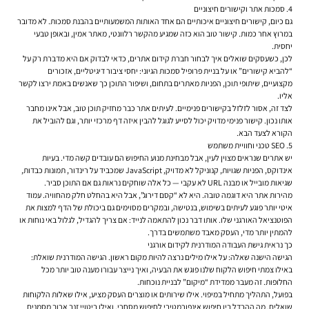
4. סמכות אתר וקישורים חיצוניים
גם כיום, קישורים חיצוניים איכותיים הם אחד האותות המשמעותיים בהבנת סמכות. לא מדובר
במרוץ אחר כמות. קישור טוב הוא כזה שמגיע מהקשר רלוונטי, מאתר אמין, ובאופן טבעי
יחסית.
לכן, כשעסקים שואלים איך לבחור חברת קידום אתרים, כדאי לבדוק אם היא מדברת רק על
“להביא קישורים” או על בניית פרופיל סמכות הגיוני: יחסי ציבור דיגיטליים, אזכורים
מקצועיים, שיתופי תוכן, הפניות מאתרים בתחום, ושיפור התוכן כך שאנשים באמת ירצו לקשר
אליו.
לצד זה, אסור לזלזל בקישורים פנימיים. לעיתים אתר כבר מחזיק תוכן טוב, אבל אינו מחבר
אותו נכון. קישור פנימי מדויק יכול לסייע לגוגל להבין איזה דף מרכזי יותר, וגם להוביל את
הקורא לצעד הבא.
5. SEO טכני וחוויית משתמש
יש אתרים שנראים מצוין לעין, אבל מבחינת מנוע החיפוש הם עובדים קשה מדי. בעיות
אינדוקס, הפניות שגויות, קנוניקל לא מדויק, JavaScript שמכביד על רינדור, תמונות כבדות,
שגיאות מובייל או מבנה URL לא עקבי — כל אלה שוחקים נראות גם אם התוכן סביר.
מהירות אתר היא דוגמה טובה. היא לא “קסם דירוג”, אבל היא בהחלט חלק מהחוויה. עמוד
איטי יותר פוגע לעיתים בשימוש, בנטישה, ובמקרים מסוימים גם ביכולת של הדף למצות את
הפוטנציאל האורגני שלו. אותו דבר נכון להתאמה לנייד: אם צריך להגדיל, לגלול באי נוחות או
להמתין יותר מדי, העסק מאבד משתמשים בדרך.
כך נראית גישת העבודה המודרנית לקידום אורגני
הגישה הישנה שאלה: על אילו מילים נרצה להיות מקום ראשון. הגישה המודרנית שואלת:
באילו צמתי חיפוש הלקוח שלנו פוגש את הבעיה, ואיך נייצר עבורו מענה טוב יותר מכל
החלופות. זה מעבר ממדידת “מיקום” לבניית נוכחות.
בפועל, התהליך מתחיל במיפוי. אילו שירותים או מוצרים העסק מציע, אילו שאלות הלקוחות
שואלים, מה ההבדל בין חיפוש אינפורמטיבי לחיפוש מסחרי, ואילו ביטויי זנב ארוך מסמנים