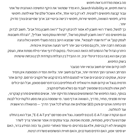
מה באמת מודדת נראות חיפוש
נראות חיפוש, או Search Visibility, היא מדד שמתאר את היקף החשיפה האורגנית של אתר
עבור קבוצת חיפושים רלוונטית. לא רק ביטוי אחד, אלא אשכול שלם של שאילתות: חיפושי
מידע, חיפושי השוואה, חיפושי שירות, חיפושי רכישה וביטויי זנב ארוך שמייצגים צורך מדויק
יותר.
כך למשל, משרד רואי חשבון לא אמור להיבחן רק על “רואה חשבון בתל אביב”. חשוב לבדוק
גם חיפושים כמו “רואה חשבון לעוסק מורשה”, “פתיחת עוסק פטור אונליין”, “הנהלת חשבונות
לעסק קטן” או “דוח שנתי לעצמאי”. אתר שנמצא היטב בכמה מעגלי חיפוש כאלו נהנה
מנוכחות רחבה יותר, ולכן גם מסיכוי טוב יותר לייצר תנועה אורגנית איכותית.
היתרון הגדול של ההסתכלות הזאת הוא ניהולי. במקום לרדוף אחרי מילת מפתח אחת, העסק
מבין אם הוא בונה נכס דיגיטלי יציב. זה ההבדל בין הצלחה נקודתית לבין נוכחות שיטתית
בשוק החיפוש.
למה קידום אתרים חשוב עכשיו יותר מבעבר
המרחב האורגני הפך תחרותי יותר, אבל גם חשוב יותר. עלויות המדיה הממומנת אינן תמיד
יציבות, ועסקים רבים מבינים שכדאי לצמצם תלות בזרם קבוע של תקציבי פרסום. קידום אתר
תדמית בגוגל או קידום חנות וירטואלית לא מחליפים בהכרח פרסום ממומן, אבל הם יכולים
לאזן אותו ולבנות נכס שממשיך לעבוד גם כשלא מעלים תקציב.
בנוסף, כוונת החיפוש של המשתמשים נעשתה מדויקת יותר. אנשים מחפשים פתרון קונקרטי,
שירות ספציפי, מחיר, מדריך, השוואה או דף מוצר. מי שממפה נכון את מסע הלקוח יכול לבנות
דפי נחיתה אורגניים ותוכן SEO שמלווים את הגולש לכל אורך הדרך — מהשאלה הראשונית
ועד להחלטה.
זו גם הנקודה שבה E-E-A-T נכנס לתמונה. גוגל אינו מפרסם “ציון E-E-A-T”, אבל הוא בהחלט
שם דגש על ניסיון, מומחיות, סמכות ואמינות. עבור עסקים זה אומר שהאתר צריך לשדר
מקצועיות לא רק בניסוח, אלא גם בפרטים: מי עומד מאחורי התוכן, עד כמה המידע ברור, האם
יש סימני אמון, האם הדפים מעודכנים, והאם חוויית המשתמש משדרת רצינות.