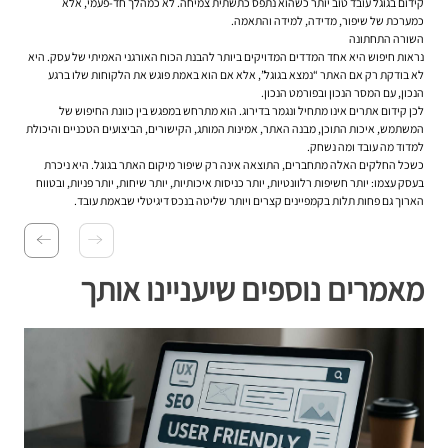
קידום בגוגל עובד טוב יותר כשהוא נתפס כתשתית צמיחה. לא כמהלך חד-פעמי, אלא
כמערכת של שיפור, מדידה, למידה והתאמה.
השורה התחתונה
נראות חיפוש היא אחד המדדים המדויקים ביותר להבנת הכוח האורגני האמיתי של עסק. היא
לא בודקת רק אם האתר “נמצא בגוגל”, אלא אם הוא באמת פוגש את הלקוחות שלו ברגע
הנכון, עם המסר הנכון ובפורמט הנכון.
לכן קידום אתרים אינו מתחיל ונגמר בדירוג. הוא מתרחש במפגש בין כוונת החיפוש של
המשתמש, איכות התוכן, מבנה האתר, אמינות המותג, הקישורים, הביצועים הטכניים והיכולת
למדוד מה עובד ומה נשחק.
כשכל החלקים האלה מתחברים, התוצאה אינה רק שיפור מיקום האתר בגוגל. היא ניכרת
בעסק עצמו: יותר חשיפות רלוונטיות, יותר כניסות איכותיות, יותר שיחות, יותר פניות, ובטווח
הארוך גם פחות תלות בקמפיינים קצרים ויותר שליטה בנכס דיגיטלי שבאמת עובד.
מאמרים נוספים שיעניינו אותך