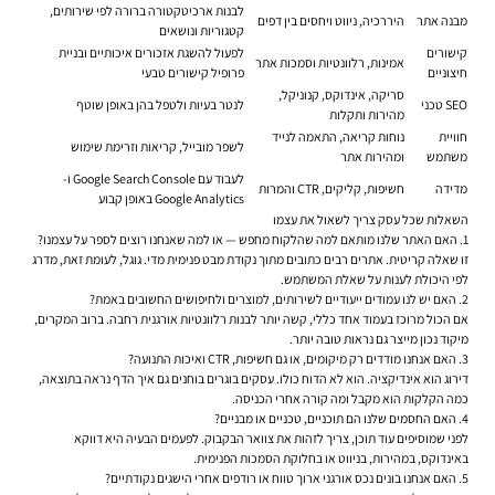
לבנות ארכיטקטורה ברורה לפי שירותים,
מבנה אתר
היררכיה, ניווט ויחסים בין דפים
קטגוריות ונושאים
קישורים
לפעול להשגת אזכורים איכותיים ובניית
אמינות, רלוונטיות וסמכות אתר
חיצוניים
פרופיל קישורים טבעי
סריקה, אינדוקס, קנוניקל,
SEO טכני
לנטר בעיות ולטפל בהן באופן שוטף
מהירות ותקלות
חוויית
נוחות קריאה, התאמה לנייד
לשפר מובייל, קריאות וזרימת שימוש
משתמש
ומהירות אתר
לעבוד עם Google Search Console ו-
מדידה
חשיפות, קליקים, CTR והמרות
Google Analytics באופן קבוע
השאלות שכל עסק צריך לשאול את עצמו
1. האם האתר שלנו מותאם למה שהלקוח מחפש — או למה שאנחנו רוצים לספר על עצמנו?
זו שאלה קריטית. אתרים רבים כתובים מתוך נקודת מבט פנימית מדי. גוגל, לעומת זאת, מדרג
לפי היכולת לענות על שאלת המשתמש.
2. האם יש לנו עמודים ייעודיים לשירותים, למוצרים ולחיפושים החשובים באמת?
אם הכול מרוכז בעמוד אחד כללי, קשה יותר לבנות רלוונטיות אורגנית רחבה. ברוב המקרים,
מיקוד נכון מייצר גם נראות טובה יותר.
3. האם אנחנו מודדים רק מיקומים, או גם חשיפות, CTR ואיכות התנועה?
דירוג הוא אינדיקציה. הוא לא הדוח כולו. עסקים בוגרים בוחנים גם איך הדף נראה בתוצאה,
כמה הקלקות הוא מקבל ומה קורה אחרי הכניסה.
4. האם החסמים שלנו הם תוכניים, טכניים או מבניים?
לפני שמוסיפים עוד תוכן, צריך לזהות את צוואר הבקבוק. לפעמים הבעיה היא דווקא
באינדוקס, במהירות, בניווט או בחלוקת הסמכות הפנימית.
5. האם אנחנו בונים נכס אורגני ארוך טווח או רודפים אחרי הישגים נקודתיים?