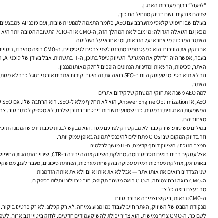
“לפעול” בתוך מערכות הארגון.
שניהם צודקים. ושם בדיוק מתחיל החיכוך.
בעולם שבו חיפוש קלאסי מתערבב עם AEO, כלומר התאמה למנועי תשובות, ועם סוכני AI שמבצעים פעולות ולא רק מחזירים קישורים, הגבול בין שיווק לטכנולוגיה הולך ומיטשטש. מה שבעבר היה “האתר של השיווק” הפך לשכבה אסטרטגית שמשפיעה על מכירות, שירות, דאטה, מוניטין, אבטחה ותפעול.
מכאן גם השאלה הגדולה: מי מוביל את המהלך הזה, ה-CMO או ה-CIO? התשובה הטובה יותר היא לא “מי”, אלא “איך”.
האתגר המרכזי: מי אחראי על הנראות, ומי אחראי על השליטה
אם נזקק את הוויכוח, הוא כמעט תמיד מתכנס לשני צרכים לגיטימיים. ה-CMO רוצה מהירות, ניסויים, השקה מהירה של עמודים, תוכן, דפי נחיתה אורגניים, מדידה ושיפור נראות. ה-CIO רוצה יציבות, תאימות, אינטגרציה, governance, אבטחת מידע וארכיטקטורה שאפשר לתחזק לאורך זמן.
האתר, סכימות, הרשאות ומדיניות הנתונים הופכים לחלק מאותו מנגנון.
וזה לא תיאורטי. מי שעוסק היום ב-SEO רואה את זה היטב:
קידום אתרים אורגני בגוגל
האתר.
למה AEO משנה את חוקי המשחק של קידום אתרים
AEO, או Answer Engine Optimization, הוא לא תחליף מלא ל-SEO. הוא הרחבה שלו. אם SEO קלאסי נועד לשפר נראות בדפי תוצאות החיפוש, AEO מתמקד בשאלה אם המותג, התוכן והמומחיות שלכם יופיעו בתוך תשובות עצמן — במנועי חיפוש מתקדמים, בתצוגות AI ובממשקים שיחתיים.
המשמעות הארגונית דרמטית. כדי שמנועי תשובות “יבטחו” בתוכן שלכם, לא מספיק לכתוב טוב. צריך ל
מאחוריהם.
במילים פשוטות: שיווק כבר לא מבקש רק לפרסם מסר. הוא מבקש לבנות שכבת ידע שהמכונה תוכ
וזה בדיוק המקום שבו CIOs מתחילים להיכנס לתמונה באופן עמוק יותר.
המצב הנוכחי: השיווק דוחף קדימה, ה-IT מושך לבלמים
אצל עסקים רבים רואים תסריט דומה. מחלקת השיווק מזהה ירידה ב-CTR, שינוי בהתנהגות החיפוש, עלייה בחשיבות של תוכן עומק, FAQ, ישויות, סכמות ומענה ישיר לשאלות. היא רוצה להוציא מהר יותר תכנים, לשפר עמודי שירות, לבצע מחקר מילות מפתח ולהתאים את מבנה האתר.
באותו זמן, מחלקת מערכות המידע עסוקה בהקשחת מערכות, הפחתת סיכונים, מעבר לענן, ממשקי API, איחוד מקורות מידע וניהול הרשאות. מבחינתה, כל תוסף חדש, כלי AI חדש או חיבור למערכת חיצונית הם נקודת סיכון.
שני הצדדים רואים את אותו אתר — אבל לא את אותו איום ולא את אותה הזדמנות.
ה-CMO רואה נכס צמיחה. ה-CIO רואה משטח תקיפה, חוב טכנולוגי ותלות בספקים.
מה בעצם רוצה כל צד
ה-CMO: נראות, ביקוש וצמיחה ארוכת טווח
מנקודת המבט של השיווק, האתר חייב לעבוד כמו מנוע צמיחה. לא רק קטלוג. לא רק כרטיס ביקור. מי שמשקיע ב-קידום אתרים, בתוכן SEO, במחקר מילות מפתח ובאופטימיזציית On Page, מנסה לייצר תנועה או
לשם כך, ה-CMO צריך גמישות. הוא צריך יכולת להשיק עמודים חדשים, לחזק ביטויי זנב ארוך, לשפר קידום אתר תדמית בגוגל או קידום חנות וירטואלית, למדוד ביצועים ב-Google Search Console וב-Google Analytics, ולשנות מהר כשהשוק משתנה.