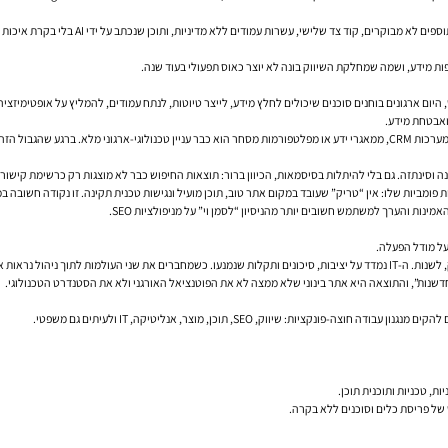
מנקודת המבט של מערכות המידע, לא כל מה שטו
ום אתר טוב, תוכן מועיל ונגישות טכנית תקינה. זו נקודה חשובה במיוחד בעידן AEO. מי שמקווה לעקוף יסודות דרך אוטומציה, בדרך כלל מגלה ש
 שיווק, SEO, תוכן, מוצר, אנליטיקה, IT ולעיתים גם משפטי.
ס של פריסת כלים וסוכנים ללא בקרה.