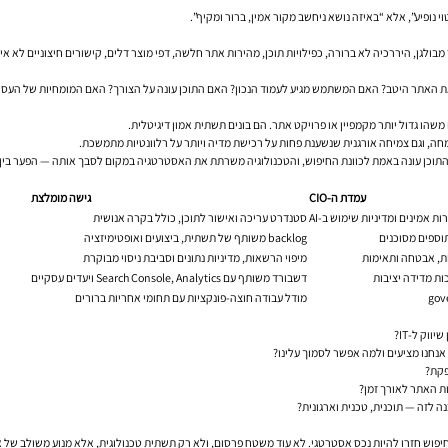
ונה באמת לכוונת החיפוש, והטכנולוגיה משרתת את האסטרטגיה במקום לסבך אותה — הפער בין שיווק ל-IT מתחיל 
עמדת ה-CIO
גישה מומלצת
ת אמינים ומדיניות שימוש ב-AI
סטנדרט עריכה ואישור לתוכן, כולל בקרה אנושית
תוספים מסוכנים
backlog משותף של תשתית, ביצועים ואופטימיזציה
ת, אבטחה ותאימות
מיפוי הרשאות, מדיניות נתונים וסביבת ניסוי מבוקרת
ות מדידה יציבות
דשבורד משותף עם Search Console, Analytics ויעדים עסקיים
מודל עבודה חוצה-פונקציות עם תחומי אחריות ברורים