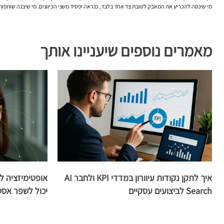
מי שינסה להכריע את המאבק לטובת צד אחד בלבד, כנראה יפסיד משני הכיוונים. מי שיבנה שותפות אמיתית בין שיווק, SEO ו-IT, יוכל לייצר נוכחות דיגיטלית חזקה יותר — גם בגוגל, גם במנועי תשובות, וגם מול הלקוחות שכבר לא מחפשים ר
מאמרים נוספים שיעניינו אותך
איך לתקן נקודות עיוורון במדדי KPI ולחבר AI
Search לביצועים עסקיים
יכול לשפר אסט