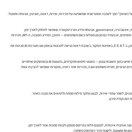
בעבר, אפשר היה “לחלק את המגרש”. השיווק טיפל בתוכן, ה-IT בתשתית. אבל בעידן של סוכני AI, החלוקה הזאת כבר לא באמת מחזיקה. אם בוט AI סורק, מסכם, שולף תשובות, מפנה משתמשים לעמודים מסוימים, או בעתיד גם מבצע פעולות בשם משתמשים — התוכן, המידע המובנה, ה-API, מהירות
כבר לא מסתכם רק בכותרת, מטא-דיסקריפשן וכמה קישורים פנימיים. הוא נוגע במבנה אתר, ב-SEO טכני, באיכות התוכן, ב-E-E-A-T, באמינות המקור, בשכבת דאטה נגישה למכונות ובאופן שבו מערכות AI מבינות את
יים הגיוניים, חוויית משתמש טובה, מהירות אתר ראויה, ומקורות שאפשר להבין מי עומד