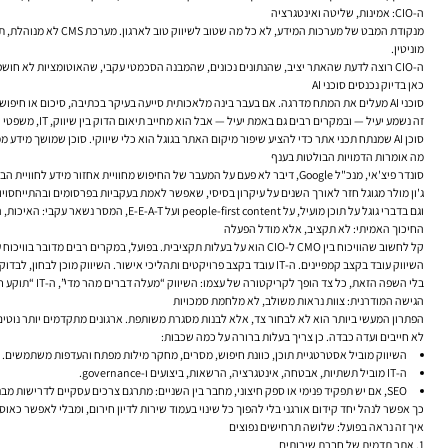
ה-CIO: אמינות, שליטה ואינטגרציה
מוניטין.
ה-CIO רוצה לדעת שהאתר יציב, שהנתונים נכונים, שהמבנה הסכמטי עקבי, שהאוטומציות לא חושפות מידע, ושמה שמחלקת השיווק בונה לא יוצר כאוס תפעולי בעוד שנה.
כאן בדיוק נכנסים סוכני AI
סוכני AI מעלים את המתח מדרגה. אם בעבר בינה מלאכותית סייעה בעיקר בכתיבה, סיכום או חיפוש, היום ארגונים בוחנים סוכנים שיכולים לחלץ מידע, לייצר טיוטות, לנתח עמודים, להמליץ על אופטימיזציה לאתר, ואף לבצע משימות בתוך מערכות.
זה נשמע יעיל — ובמקרים רבים גם באמת יעיל — אבל הוא מחייב תיאום הדוק בין שיווק, IT, משפטי ואבטחת מידע.
סוכן AI שמנתח תכני אתר כדי להציע שיפור מיקום האתר בגוגל הוא כלי שיווקי. סוכן שמושך מידע ממערכות CRM, ממאגרי ידע או מפלטפורמות מסחר הוא כבר עניין טכנולוגי-ארגוני מלא. ברגע שהגבול הזה נחצה, אי אפשר לנהל SEO, AEO ותוכן במנותק ממדיניות מידע.
מה אומרות הדמויות הבולטות בענף
סונדר פיצ'אי, מנכ"ל Google, דיבר לא פעם על המעבר של החיפוש מחוויית אחזור מידע לחוויית הבנה וסינתזה. גם בלי להיתלות בסיסמאות, הכיוון ברור: תוצאות החיפוש כבר לא מוצגות רק כרשימת קישורים, אלא יותר ויותר כשכבת תשובות.
ג'ון מולר מגוגל חזר לאורך השנים על עיקרון בסיסי, שאפשר לאמת בעקביות בפרסומים ובהתייחסויות פומביות שלו: אין “טריק” שעובד במק
וגם בדברי גוגל על תוכן מועיל, על people-first content ועל E-E-A-T, המסר נשאר עקבי: האיכות, האמינות והערך למשתמש חשובים יותר מהניסיון “לסמן וי” על מניפולציות SEO.
החיכוך האמיתי: לא תקציב, אלא מודל הפעלה
קל לחשוב שהוויכוח בין CMO ל-CIO הוא על בעלות תקציבית. בפועל, במקרים רבים מדובר בוויכוח על מודל הפעלה.
השיווק עובד בקצב קמפיינים. ה-IT עובד בקצב פרויקטים ותהליכי אישור. השיווק מוכן לבחון, לבדוק, לשנות. ה-IT נמדד על יציבות, סיכונים ותקלות שנמנעו. כשמחברים את שני העולמות לתוך ניהול נראות אורגנית, SEO טכני ו-AEO, נדרשת שפה משותפת חדשה.
בלי השפה הזאת, כל צד הופך לקריקטורה של עצמו: השיווק “מעלה דברים מהר מדי”, ה-IT “תוקע חדשנות”, והתוצאה היא אתר בינוני שלא ממצה לא את הפוטנציאל האורגני ולא את הסטנדרט הטכנולוגי.
הגישה המודרנית: צוות נראות משולב, לא מלחמת סמכויות
הפתרון המעשי ביותר הוא לא לבחור צד, אלא לבנות מסגרת משותפת. ארגונים מתקדמים יותר נוטים להקים מנגנון עבודה חוצה-פונקציות:
לא חייבים ועדה כבדה. כן צריך בעלות ברורה על כמה שכבות:
השיווק מוביל אסטרטגיית תוכן, כוונת חיפוש, מסרים, מחקר מילות מפתח והעדפות משתמשים.
ה-IT מוביל תשתיות, אבטחה, אינטגרציה, הרשאות, ביצועים ו-governance.
SEO, אם יש תפקיד פנימי או ספק חיצוני, מחבר בין השניים: מתרגם צרכים עסקיים לדרישות מבניות, טכניות ותוכנית תוכן.
כך אפשר לנהל יחד קידום אורגני בלי להפוך כל שינוי בעמוד שירות לדיון חירום, ומבלי לאפשר כאו
איך זה נראה בפועל: שלושה תרחישים נפוצים
1. אתר תדמית של חברת שירותים