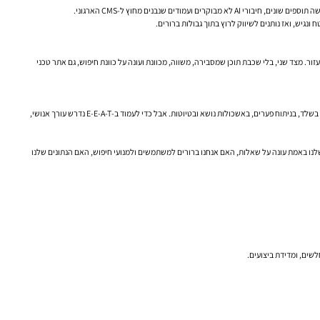
זור. מצד שני, בלי שכבת תוכן שמסבירה, משווה, מכוונת ועונה על כוונת חיפוש, גם אתר טכני
כאן צריך לזכור: תוכן AI לא פוטר מאחריות אנושית. למעשה, הוא מגדיל אותה. אם מפרסמים מאמרים דלים, לא מדויקים או גנריים, הפגיעה עלולה להיות גם בתדמית וגם בביצועי SEO. במקרים רבים, AI טוב בשלד, בניתוח פערים, באשכולות נושא ובטיוטות. אבל כדי לעמוד ב-E-E-A-T נדרש עורך אנושי,
, האם התוכן שלנו באמת עונה על שאלות, האם אנחנו ברורים למשתמשים ולמנועי חיפוש, האם הנתונים שלנו