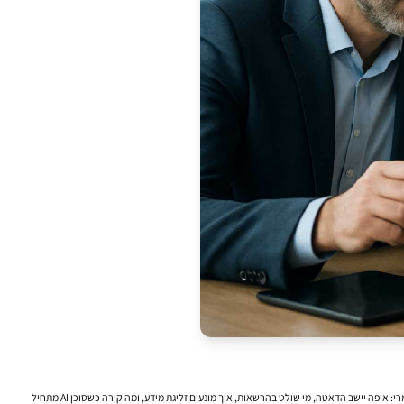
יש רגע כזה, כמעט קבוע, בישיבת הנהלה. מנהלת השיווק מציגה חזון: יותר נראות בחיפוש, יותר נוכחות בתשובות של מנועי AI, יותר תוכן שמייצר ביקוש. מנהל מערכות המידע, מצדו, שואל שאלות אחרות לגמרי: איפה יישב הדאטה, מי שולט בהרשאות, איך מונעים זליגת מידע, ומה קורה כשסוכן AI מתחיל