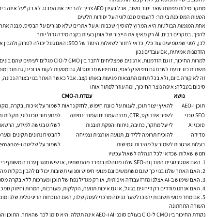
מחקר מילות מפתח נשאר יסוד חשוב, אבל בעידן AEO צריך להרחיב את המבט. לא רק “על איזה ביטוי נופיע”, אלא “באיזה נושא ניחשב מקור אמין, ברור ומקיף”.
הטעות המסוכנת ביותר: להעמיס טכנולוגיה על יסודות חלשים
אחת המגמות הבולטות היא המרוץ להוסיף שכבות AI על אתרים שלא סגורים על הבסיס. מבנה אתר מבולגן, היררכיה לא ברורה, כפילויות תוכן, מהירות אתר חלשה, דפי מוצר דלים, קישורים חיצוניים לא איכותיים או חוסר במדידה תקינה — כל אלה לא נפתרים על ידי סוכן AI.
להפך. במקרים רבים, AI רק מאיץ את הייצור של אותן בעיות בקנה מידה גדול יותר.
לכן, לפני שמטמיעים עוד כלי, כדאי לחזור לשאלות היסוד של SEO: האם גוגל יכולה לסרוק ולהבין את האתר היטב? האם המשתמש מגיע לעמוד הנכון? האם התוכן עונה על הצורך? האם המומחיות של העסק ניכרת? האם הנתונים ב-Search Console וב-Analytics מספרים סיפור ברור?
הזדמנות אמיתית, אם עובדים נכון
למרות החיכוך, זו גם הזדמנות. ארגונים שמצליחים לחבר בין CMO ל-CIO מגלים לעיתים שהם בונים משהו גדול יותר מקמפיין או פרויקט אתר. הם בונים תשתית אמון דיגיטלית.
תשתית כזו יודעת לשרת גם חיפוש קלאסי, גם חיפוש מבוסס AI, גם מסעות לקוח ארוכים, גם תוכן מומחה, וגם צמיחה אורגנית שנשענת פחות על רכישת מדיה ויותר על רלוונטיות מתמשכת.
זה לא קורה ביום, ולא בכל תחום התוצאות מגיעות באותו קצב. אבל כאשר האתר בנוי בצורה נכונה, התוכן ע
סיכום בטבלה: איפה נוצר החיכוך, ומה עוזר לפתור אותו
נושא
עמדת ה-CMO
תוכן ו-AEO
להאיץ ייצור תוכן, לענות על כוונת חיפוש, לחזק נראות
לשמור על איכות, בקרה, מקורו
SEO טכני
לשפר אינדוקס, CTR, מבנה עמודים ועמודי נחיתה
למנוע חוב טכנולוגי, תקלות ו
סוכני AI
לייעל מחקר, כתיבה, ניתוח והפקת תובנות
לשלוט בגישה למידע, הרשאו
מדידה
להוכיח תרומה ללידים, תנועה אורגנית וצמיחה
להבטיח נתונים תקינים ומערכ
בעלות ארגונית
לשמור על מהירות וגמישות
לשמור על שליטה ו-governance
חמש שאלות שכדאי לכל הנהלה לשאול עכשיו
1. האם אסטרטגיית התוכן וה-SEO שלנו מנוהלת בנפרד מהתשתית, או שיש מנגנון עבודה משותף בין שיווק ל-IT?
2. האם האתר שלנו בנוי כך שגם משתמשים וגם מנועי חיפוש ומנועי תשובות יכולים להבין בקלות מה אנחנו מציעים ולמה אפשר לסמוך עלינו?
3. האם שימוש ב-AI אצלנו מזרז עבודה איכותית, או רק מגדיל נפח של תוכן ומערכות ללא בקרה מספקת?
4. האם אנחנו מודדים רק דירוגים בגוגל, או גם איכות תנועה, הקלקות, מעורבות, המרות וחיזוק סמכות האתר לאורך זמן?
5. אם מחר מנועי תשובות יהפכו לשער כניסה מרכזי לעסק שלנו, האם הנוכחות הדיגיטלית שלנו מוכנה לזה — תוכנית, טכנית וארגונית?
השורה התחתונה
נקודת החיכוך בין CMO ל-CIO בעולם סוכני AI ו-AEO אינה תקלה. היא סימן לכך שהאתר, התוכן והחיפוש חזרו להיות נכס אסטרטגי. לא עוד משטח פרסום, ולא רק תשתית טכנולוגית, אלא מנוע משולב של אמון, גילוי, תשובות וצמיחה.