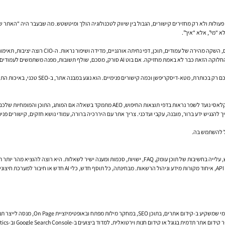
הנגיש ידע ברור, מובנה, עקבי ועדכני. צריך אתר עם היררכיה ברורה, עמודי נושא חזקים, קישורים פנימ
ל להשתמש בה.
רגנית איכותית, לצמצם תלות בפרסום ממומן ולבנות סמכות אתר לאורך זמן.