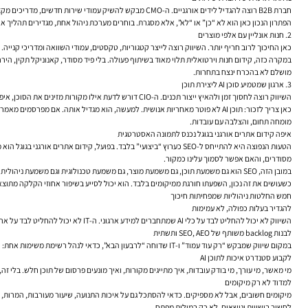
חברת B2B רוצה להגדיל לידים אורגניים. ה-CMO מבקש להשיק עמודי שירות חדשים, מדריכים מקצועיים, עמודי FAQ ודפי נחיתה אורגניים סביב שאלות אמיתיות של הלקוחות. ה-CIO מתנגד להטמעת חמישה תוספים שונים, חיבורי AI לא מבוקרים ועמודים שנבנים מחוץ ל-CMS הארגוני.
הפתרון הנכון כאן הוא לא “כן” או “לא”, אלא מסגרת. בוחרים מערכת ניהול אחת, מגדירים תהליך אישור מהיר לעמודים, בונים תבניות SEO תקינות, מסדרים קישורים פנימיים, מוודאים שהאתר מהי
2. חנות אונליין עם אלפי מוצרים
כאן החיכוך לרוב חריף יותר. השיווק רוצה לייצר קטגוריות, טקסטים, עמודי השוואה ומדריכי קנייה. ה-IT מודאג מתוכן כפול, מביצועים, מאינדוקס מיותר ומאיכות מידע שמגיע ממקורות שו
במקרה כזה, קידום חנות וירטואלית תלוי מאוד בשיתוף פעולה. בלי פיד מסודר, קאנוניקל תקין, הירר
מושלם לא בהכרח ינצח בתחרות.
3. ארגון שמטמיע סוכן AI ליצירת תוכן
השיווק רוצה לחסוך זמן ולהאיץ ייצור תכנים. ה-CIO דורש לדעת אילו מקורות מזינים את הסוכן, איפה נשמרות הטיוטות, האם המידע רגיש, ומה תהליך הבקרה לפני פרסום.
מומחה תחום, והצלבה עם עובדות.
איפה קידום אתרים אורגני בגוגל נכנס לתמונה האסטרטגית
הטעות הנפוצה היא להתייחס ל-SEO כערוץ “ביצועי” בלבד. בפועל, קידו
מסודרים, והאם אפשר לסמוך עלינו כמקור.
במובן הזה, SEO הוא גם משמעת תוכן, גם משמעת מוצר, גם משמעת טכנולוגית וגם משמעת ניהולית.
כשעושים את זה נכון, השפעתו חורגת ממיקומים בלבד. הוא יכול לסייע בשיפור אחוזי הקלקה מתוצאות
חמש החלטות ניהוליות שמפחיתות חיכוך
להגדיר בעלות כפולה, לא עמימות
השיווק לא יכול להחליט לבד על כלי AI שמתחברים למידע ארגוני. ה-IT לא יכול להחליט לבד על ארכיטקטורת תוכן שמתעלמת מכוונת חיפוש. הגדרה ברורה של תחומי אחריות מונעת מאבקי כוח מיותרים.
לבנות backlog משותף של SEO, AEO ותשתית
במקום שיווק שמבקש “רק עוד עמוד” ו-IT שדוחה “לרבעון הבא”, כדאי לנהל רשימת משימות אחת: שיפורי מהירות, תיקוני אינדוקס, סכמות, שיפור מבנה אתר, תוכן חסר, קישורים פנימיים, טיפול בעמודים חלשים, ומדידת ביצועים.
לקבוע סטנדרט איכות לתוכן AI
מי מאשר, מי עורך, מי בודק עובדות, איך מתייגים מקורות, ואיך מונעים פרסום של תוכן חלש. בלי זה,
למדוד לא רק מיקומים
מיקומים חשובים, אבל לא מספיקים. כדאי להסתכל גם על איכות התנועה, שיעור מעורבות, המרות, CTR, אינדוקס, עמודים שמושכים כניסות, ביטויי זנב ארוך שמתחילים להבשיל, וביצועים לפי סוגי תכנים.
לחשוב בישויות ונושאים, לא רק במילות מפתח