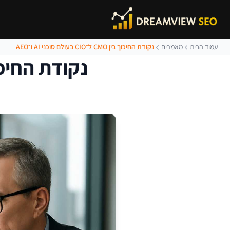
עמוד הבית
מאמרים
נקודת החיכוך בין CMO ל־CIO בעולם סוכני AI ו־AEO
נקודת החיכוך בין CMO ל־CIO בעו