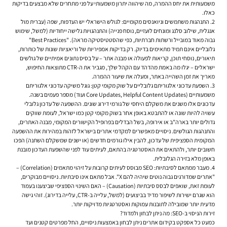
משמעותית את יחס ההמרה, מה שיהווה יתרון משמעותי על פני מתחרים שלא מבצעים בדיקות
כאלו.
התנהגות משתמשים וניואנסים מקומיים:
לגולש הישראלי יש העדפות, שפה (עברית מול
אנגלית, שילוב סלנג ומונחים לועזיים, נוסח פנייה) והתנהגויות גלישה ייחודיות (למשל, שימוש
גבוה מאוד במובייל ורשתות חברתיות, כפי שהסטטיסטיקה מראה). "Best Practices"
גלובליים אינם תמיד מתאימים בדיוק. רק בדיקות אמפיריות של וריאציות שונות של כותרות,
תיאורים, נוסחי תוכן, קריאות לפעולה או מבנה אתר – על בסיס נתונים אמיתיים של גולשים
ישראלים
– יגלו מה באמת מהדהד עם הקהל
שלך
, מגביר את ה-CTR מתוצאות החיפוש,
מאריך את זמן השהייה באתר, ומעלה את שיעור ההמרה.
השפעת עדכוני אלגוריתם גלובליים על שוק מקומי קטן:
גוגל משיקה עדכוני אלגוריתם
משמעותיים (Core Updates, Helpful Content Updates ועוד) מספר פעמים בשנה.
עדכונים אלו משנים את משקלם היחסי של גורמי דירוג שונים. ההשפעה של עדכון גלובלי
עשויה להיות שונה או להתבטא באופן אחר בשוק מקומי קטן כמו ישראל, לעומת שווקים
גדולים יותר בארה"ב או אירופה, בשל הבדלים בפרופיל הקישורים המקומי, מבנה האתרים,
והתנהגות הגולשים. ניסויים מאפשרים למקדמי אתרים בישראל לזהות במהירות את ההשפעה
המקומית הספציפית של עדכון, להבין אילו גורמים חדשים (או ישנים שמשקלם השתנה) הפכו
חשובים יותר, ולהתאים את האסטרטגיה בהתאם, לעיתים עוד לפני שהשפעת העדכון מובנת
באופן מלא בזירה הגלובלית.
מעבר ממתאם לסיבתיות:
SEO מבוסס לעיתים קרובות על זיהוי מתאמים (Correlation) –
"אתרים שמדורגים גבוה נוטים שיהיה להם X". אבל מתאם אינו סיבתיות. ניסויים מבוקרים,
לעומת זאת, שואפים לבסס סיבתיות (Causation) – האם
השינוי הספציפי
שביצענו בעמוד
הוא שגרם
ישירות
לשיפור מדיד בביצועים (למשל, עלייה ב-CTR, עלייה בדירוג). זוהי גישה
מדעית יותר שמובילה לתובנות עמוקות ואסטרטגיות מדויקות יותר.
זירות הניסוי ב-SEO: מה ניתן לבחון ולמדוד?
כמעט כל אספקט בקידום אתרים ניתן לבחון באמצעות ניסויים, החל מפרטים קטנים ועד