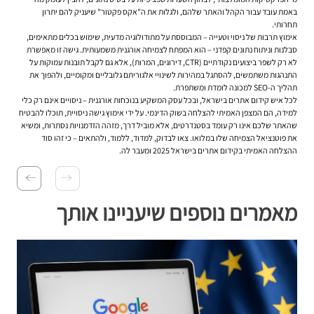
באמת עובד עבור הקהל והאתר שלהם, ולגלות את ה"אקס פקטור" שיעניק להם יתרון
תחרותי.
אימוץ תרבות של ניסוי וטעייה – המבוססת על מתודולוגיה מדעית, שימוש בכלים מתאימים,
סבלנות וניתוח נתונים קפדני – הוא המפתח לצמיחה אורגנית משמעותית. גישה זו מאפשרת
לא רק לשפר ביצועים נקודתיים (CTR, דירוגים, המרות), אלא גם לקבל תובנות עמוקות על
התנהגות משתמשים, להסתגל במהירות לשינויי אלגוריתם גלובליים ומקומיים, ולהפוך את
תהליך ה-SEO למכונה לומדת ומשתפרת.
לכל איש קידום אתרים בישראל, ובכל עסק המשקיע בנוכחות אורגנית – ניסויים אינם רק כלי
למידה, הם המצפן האמיתי להצלחה בשוק הדינמי. על ידי אימוץ גישה ניסויית, תוכלו להבטיח
שהאתר שלכם אינו רק עומד בסטנדרטים, אלא מוביל דרך, מזהה הזדמנויות נסתרות, ומשיא
את פוטנציאל הצמיחה שלו במלואו. צאו לבדוק, למדוד, ללמוד, ולהתאים – כי זהו סוד
ההצלחה האמיתי בקידום אתרים בישראל 2025 ומעבר לה.
מאמרים נוספים שיעניינו אותך