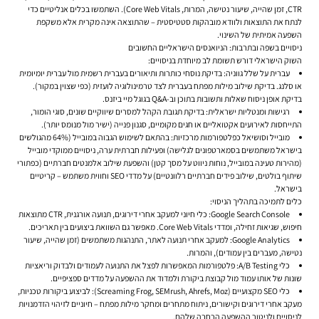
CTR, זמן שהייה, שיעור נטישה, המרות, Core Web Vitals). השתמשו בכלים אנליטיים כדי
לנתח את התוצאות ולוודא מובהקות סטטיסטית – שהתוצאה אינה מקרית אלא משקפת
השפעה אמיתית של השינוי.
ניסויים בשפה ובתרבות: הניואנסים הישראליים החשובים
השוק הישראלי דורש תשומת לב מיוחדת בניסויים:
עברית על שלל גווניה:
בדיקת נוסחי כותרות ותיאורים בעברית רשמית מול עברית יומיומית
או סלנג. בדיקת שילוב מילות מפתח בעברית לצד טרמינולוגיה לועזית (כפי שצוין במקור).
בדיקת אופן ניסוח שאלות ותשובות בתוכן וב-Q&A בגוגל מיי ביזנס.
רגישות ומנטליות ישראלית:
בדיקת תגובת הקהל למסרים שיווקיים שונים, סוגי הומור,
התייחסות לאירועים אקטואליים או חגים מקומיים, סגנון פנייה (ישיר מול מנומס יותר).
מובייל וסושיאל כפלטפורמות מרכזיות:
בהתאם לשימוש הגבוה במובייל (64% מהגולשים
בישראל משתמשים בסמארטפונים לגלישה) ופעילות חברתית ערה, ניסויים ממוקדי מובייל
(מהירות טעינה במובייל, נוחות ניווט על מסך קטן) והשפעת שילוב אלמנטים חברתיים (כפתורי
שיתוף בולטים, שילוב פידים חברתיים רלוונטיים) על מדדי SEO וחווית משתמש – קריטיים
בישראל.
כלים לתמיכה בתהליך הניסוי:
Google Search Console:
כלי חיוני למעקב אחרי דירוגים, תנועה אורגנית, CTR מתוצאות
חיפוש, שגיאות זחילה, ומדדי Core Web Vitals. מאפשר גם השוואת ביצועים בין תאריכים.
Google Analytics:
למעקב אחרי תנועה לאתר, התנהגות משתמשים (זמן שהייה, שיעור
נטישה, מעברים בין עמודים), והמרות.
כלי A/B Testing:
פלטפורמות המאפשרות לפצל את התנועה לעמודים ולבדוק וריאציות
שונות של אותו עמוד מול קבוצת ביקורת ולמדוד את ההשפעה על מדדים ספציפיים.
כלי SEO מקצועיים (Screaming Frog, SEMrush, Ahrefs, Moz):
לביצוע ביקורות טכניות,
מעקב אחרי דירוגים וקישורים, ניתוח מתחרים ומחקר מילות מפתח – חיוניים לזיהוי הזדמנויות
לניסויים ולניטור ההשפעה הרחבה שלהם.