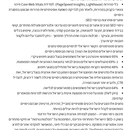
כלי מהירות (PageSpeed Insights, Lighthouse):
למדידת Core Web Vitals וזיהוי
צווארי בקבוק במהירות, ולאחר מכן לבדיקת השפעת אופטימיזציות מהירות שבוצעו במסגרת
ניסויים.
אתגרים ופתרונות בניסויי SEO:
ניסויי SEO מציבים אתגרים (גורמים חיצוניים כמו עדכוני אלגוריתם ופעילות מתחרים, קושי
בבידוד משתנים, זמן עד לתוצאות), אך עם תכנון קפדני, מתודולוגיה נכונה, שימוש בכלים
מתאימים, ובעיקר – סבלנות והבנה שזהו תהליך מתמשך – ניתן להתגבר עליהם ולקצור
תובנות יקרות ערך.
נתונים סטטיסטיים: הקשר הישראלי לניסויים מבוססי נתונים
הנתונים הישראלים מחזקים את הצורך בגישה מבוססת ניסויים:
95% משתמשי אינטרנט בישראל משתמשים בגוגל כמנוע חיפוש עיקרי.
כ-69% מהגולשים הישראלים נוטים לבחור בתוצאות האורגניות לעומת הממומנות.
48% מחיפושי הקניות המקוונות בישראל מתחילים במנועי חיפוש.
נתונים אלו מדגישים את הפוטנציאל העצום הטמון בנראות אורגנית בגוגל בישראל, ואת
הרווחיות הפוטנציאלית של אופטימיזציה מבוססת ניסויים שיכולה לשפר דירוגים, להגדיל
CTR, ולהביא יותר תנועה ממירה.
64% מהגולשים בישראל משתמשים בסמארטפונים לגלישה.
(ניתן לשלב סטט על מהירות ממוצעת איטית בישראל ורגישות לפרטיות ממאמרים
קודמים).
נתונים אלו מצביעים על היבטים ספציפיים (מובייל, מהירות, פרטיות) שבהם ניסויים
המותאמים לקהל הישראלי עשויים להיות יעילים במיוחד.
סיכום: ניסוי וטעייה – המצפן לצמיחה אורגנית בשוק הישראלי הדינמי
בשוק ה-SEO הישראלי התחרותי והדינמי, הסתמכות על "המלצות גורפות" או חיקוי מתחרים
אינה אסטרטגיה מספקת. ניסויים מבוקרים הם כלי חיוני, המאפשר למקדמי אתרים לחרוג
מ"הפרקטיקות המומלצות", לבחון השערות ספציפיות על בסיס נתונים, להבין לעומק מה