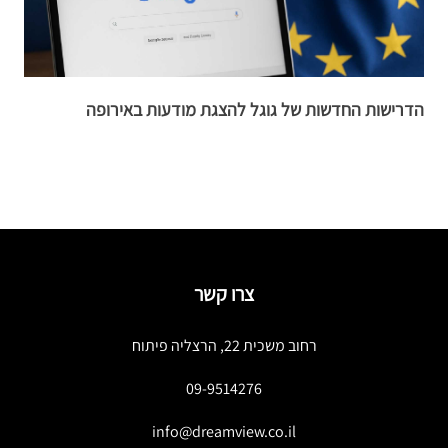
הדרישות החדשות של גוגל להצגת מודעות באירופה
MPs
צרו קשר
רחוב משכית 22, הרצליה פיתוח
09-9514276
info@dreamview.co.il