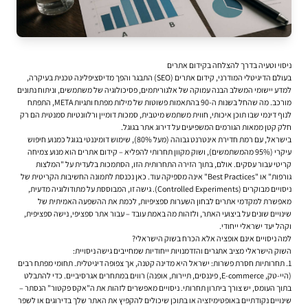
ניסוי וטעיה בדרך להצלחה בקידום אתרים
בעולם הדיגיטלי המודרני, קידום אתרים (SEO) התבגר והפך מדיסציפלינה טכנית בעיקרה,
למדע יישומי המשלב הבנה עמוקה של אלגוריתמים, פסיכולוגיה של משתמשים, וניתוח נתונים
מורכב. מה שהחל בשנות ה-90 בהתאמות פשוטות של מילות מפתח ותגיות META, התפתח
לנוף דינמי שבו תוכן איכותי, חווית משתמש מיטבית, סמכות דומיין ורלוונטיות סמנטית הם רק
חלק קטן ממאות הגורמים המשפיעים על דירוג אתר בגוגל.
בישראל, עם רמת חדירת אינטרנט גבוהה (מעל 80%), שימוש דומיננטי בגוגל כמנוע חיפוש
עיקרי (95% מהמשתמשים), ושוק מקוון תחרותי להפליא – קידום אתרים הוא מנוע צמיחה
קריטי עבור עסקים. אולם, בתוך הזירה התחרותית הזו, הסתמכות בלעדית על "המלצות
גורפות" או "Best Practices" אינה מספיקה עוד. כאן נכנסת לתמונה החשיבות הקריטית של
ניסויים מבוקרים (Controlled Experiments)
. גישה זו, המבוססת על מתודולוגיה מדעית,
מאפשרת למקדמי אתרים לבחון השערות ספציפיות, לכמת את ההשפעה האמיתית של
שינויים שונים על ביצועי האתר, ולזהות מה באמת עובד – עבור אתר ספציפי, נישה ספציפית,
וקהל יעד ישראלי ייחודי.
למה ניסויים אינם אופציה אלא הכרח בשוק הישראלי?
השוק הישראלי מציב אתגרים והזדמנויות ייחודיות שמחייבים גישה ניסויית:
תחרותיות חסרת פשרות:
ישראל היא מדינה קטנה, אך צפופה דיגיטלית. תחומי מפתח רבים
(היי-טק, E-commerce, פיננסים, תיירות, אופנה) רווים במתחרים אגרסיביים. כדי להתבלט
בתוך העומס, יש צורך ביתרון תחרותי. ניסויים מאפשרים לזהות את ה"אקס פקטור" הנסתר –
שינויים נקודתיים באופטימיזציה או בתוכן שיכולים להקפיץ את האתר שלך בדירוגים או לשפר