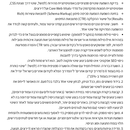
בדיקת השפעת שינויים ספציפיים באופטימיזציית מהירות (למשל, שינוי דרך טעינת CSS,
אופטימיזציית תמונות מתקדמת) על מדדי Core Web Vitals ועל דירוגים.
בחינת השפעת הטמעת סכימה סימון (Schema Markup) לתוצאות עשירות (Rich
Results) על שיעור ההקלקה (CTR) מתוצאות החיפוש.
חשוב:
שינויים טכניים מהותיים דורשים תכנון קפדני וניטור צמוד, ולעיתים קשה לבודד את
ההשפעה המדויקת של שינוי אחד.
ניסויי מילות מפתח (במקביל לממומן):
שימוש בקמפיינים ממומנים בגוגל אדס כדי לבדוק
במהירות אילו מילות מפתח או וריאציות של מילות מפתח מביאות תנועה איכותית ומובילות
להמרות, לפני שמשקיעים מאמץ גדול בקידום אורגני עבורן. נתוני CTR והמרה ממודעות
ממומנות יכולים לשמש אינדיקציה טובה לפוטנציאל האורגני.
מתודולוגיית הניסוי: מהימנות ותוקף בדרך לתובנות
ניסוי SEO אפקטיבי אינו סתם ביצוע שינוי ותקווה לטוב. הוא דורש מתודולוגיה:
השערה ברורה:
התחילו תמיד עם שאלה והשערה ספציפית ומדידה (למשל: "שינוי כותרת
ה-H1 בעמוד X מ'מדריך קידום אתרים' ל'המדריך המלא לקידום אתרים בישראל' יגדיל את
זמן השהייה בעמוד ב-15%").
בידוד משתנים:
נסו, ככל הניתן, לבחון שינוי
אחד
בלבד בכל פעם. זה מאפשר לייחס את
השינוי בביצועים לשינוי שביצעתם.
קבוצת ביקורת וקבוצת ניסוי:
במידת האפשר (באתרים גדולים עם הרבה עמודים דומים),
השוו ביצועים של קבוצת עמודים בה בוצע שינוי (קבוצת ניסוי) לקבוצת עמודים דומה בה לא
בוצע שינוי (קבוצת ביקורת). באתרים קטנים יותר, לעיתים משווים ביצועי עמוד
לאחר
השינוי
לביצועיו
לפני
השינוי (עם מודעות לגורמים חיצוניים).
משך ניסוי מספק:
תנו לניסוי לרוץ זמן מספיק כדי לאסוף כמות נתונים משמעותית ולהפחית
השפעת תנודות אקראיות או עדכוני אלגוריתם זמניים. שבועות או אף חודשים לעיתים נדרשים,
תלוי בנפח התנועה וסוג הניסוי.
מדידה וניתוח נתונים:
נטרו בקפדנות את מדדי ההצלחה שהוגדרו מראש (דירוגים, תנועה,