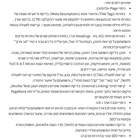
שינויים רחבים יותר:
ניסויי On-Page ותוכן:
כותרות (Title Tags) ותיאורי מטא (Meta Descriptions):
בדיקת וריאציות שונות של
כותרות ותיאורים בתוצאות החיפוש כדי למקסם את שיעור ההקלקה (CTR). בדיקת אורך,
הכללת מילות מפתח (בעברית ולעיתים גם בלועזית), שימוש באמוג'י, קריאות לפעולה בנוסח
המטא-תיאור.
כותרות פנימיות (Headings - H1, H2 וכו'):
בחינת ניסוחים שונים של כותרות פרקים
והשפעתם על קריאות התוכן, הבנתו על ידי גוגל, ואף עלייה בדירוג עבור ביטויי "זנב ארוך"
הרלוונטיים לכותרות.
תוכן:
בדיקת השפעת אורך התוכן, עומק הכיסוי של נושאים (מול ישויות קשורות), מבנה
התוכן (פסקאות קצרות/ארוכות, שימוש ברשימות, טבלאות), הכללת סוגי מדיה שונים
(תמונות, וידאו, אינפוגרפיקות), טון הכתיבה (רשמי/קליל), ושיטות הצגת הוכחות E-E-A-T על
זמן שהייה, שיעור נטישה, ואף דירוגים.
קריאות לפעולה (CTAs):
ניסויים על נוסח, צבע, גודל ומיקום של כפתורי קריאה לפעולה
(למשל, "צור קשר" מול "קבל הצעת מחיר"), והשפעתם על שיעור ההמרה.
קישור פנימי (Internal Linking):
בדיקת השפעת שינויים בטקסט העוגן (Anchor Text),
מיקום הקישור בתוך התוכן, וכמות הקישורים היוצאים מעמוד מסוים, על זרימת PageRank
ודירוג העמודים המקושרים.
ניסויי מבנה אתר ו-UX:
בחינת שינויים בארכיטקטורת האתר או במבנה הניווט הראשי והשפעתם על קלות הניווט,
עומק הזחילה של רובוטים, ונתוני התנהגות משתמשים (זמן שהייה, שיעור נטישה) המשפיעים
עקיפות על SEO.
בדיקת השפעת שינויים במבנה עמודים (למשל, סדר הצגת אלמנטים, הוספת/הסרת
מידע) על חווית המשתמש ומדדי התנהגות.
ניסויי SEO טכני (בזהירות מרובה):