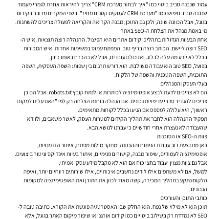
עמוד שנבנה סביב ביטוי כמו "איך לבחור מערכת CRM" צריך להיראות אחרת לגמרי מעמוד
שנבנה סביב חיפוש כמו "מערכת CRM לעסקים קטנים מחיר". בשני המקרים מדובר בקידום
בגוגל, אבל הכוונה שונה, ולכן גם התוכן, מבנה הקריאה והקריאה לפעולה צריכים להשתנות.
מי באמת מנהל את הצלחת ה-SEO באתר
אחת הבעיות הגדולות בתהליכי קידום אתרים היא הפיצול. ההנהלה רוצה תוצאות. איש ה-
SEO רוצה ליישם. הכותב רוצה בריף טוב. המפתח עמוס במשימות אחרות. איש המכירות
בכלל לא יודע מה עלה לבלוג. ואז כולם עובדים, אבל לא בהכרח באותו כיוון.
בפועל, SEO טוב הוא עבודה משולבת. הוא דורש תרגום בין שפות: השפה העסקית, השפה
התוכנית, השפה הטכנית והשפה של הלקוח.
בעלי העסק והמנהלים
הם לא צריכים לדעת לבצע אופטימיזציה לכותרות או לנתח קובץ robots.txt. אבל הם כן
צריכים להגדיר סדרי עדיפויות נכונים. אם הנהלה בוחנת הצלחה רק לפי "האם עלינו למקום
ראשון", היא עלולה לפספס אם הגיעו בכלל לקוחות מתאימים.
תפקיד ההנהלה הוא לחבר את תהליך הקידום למטרות העסק, לאשר משאבים, ולוודא
שהעבודה לא נעצרת אחרי חודשיים כי עברנו לנושא הבא.
צוות ה-SEO או הסוכנות
כאן מתבצעת רוב עבודת הניתוח וההכוונה: מחקר מילות מפתח, איתור הזדמנויות,
אופטימיזציה לעמודים, שיפור מבנה, קישורים פנימיים, איתור בעיות אינדוקס וניטור ביצועים.
אבל גם צוות מצוין יעבוד בחצי כוח אם הוא לא מקבל מידע עסקי אמיתי.
למשל, אם לא משתפים אילו לידים נחשבים איכותיים, אילו שירותים רווחיים יותר, ואיפה
הלקוח נתקע בתהליך המכירה, קשה מאוד לכוון את התוכן ואת האופטימיזציה למקומות
הנכונים.
כותבי התוכן והעורכים
תוכן הוא לא מילוי של נפח. הוא החלק שבו האסטרטגיה פוגשת את הקורא. כתיבה טובה ל-
SEO לא נמדדת רק בשילוב ביטויים כמו קידום אורגני או שיפור מיקום האתר בגוגל, אלא