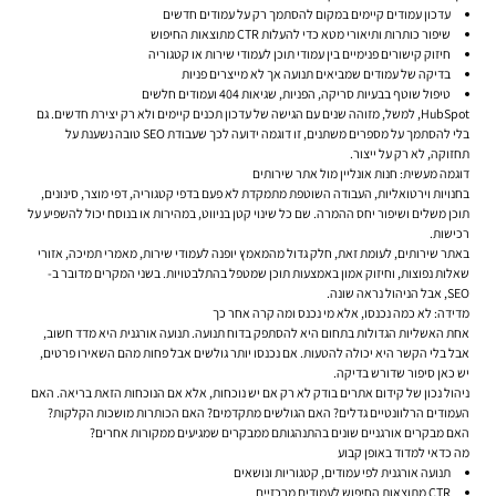
עדכון עמודים קיימים במקום להסתמך רק על עמודים חדשים
שיפור כותרות ותיאורי מטא כדי להעלות CTR מתוצאות החיפוש
חיזוק קישורים פנימיים בין עמודי תוכן לעמודי שירות או קטגוריה
בדיקה של עמודים שמביאים תנועה אך לא מייצרים פניות
טיפול שוטף בבעיות סריקה, הפניות, שגיאות 404 ועמודים חלשים
HubSpot, למשל, מזוהה שנים עם הגישה של עדכון תכנים קיימים ולא רק יצירת חדשים. גם
בלי להסתמך על מספרים משתנים, זו דוגמה ידועה לכך שעבודת SEO טובה נשענת על
תחזוקה, לא רק על ייצור.
דוגמה מעשית: חנות אונליין מול אתר שירותים
בחנויות וירטואליות, העבודה השוטפת מתמקדת לא פעם בדפי קטגוריה, דפי מוצר, סינונים,
תוכן משלים ושיפור יחס ההמרה. שם כל שינוי קטן בניווט, במהירות או בנוסח יכול להשפיע על
רכישות.
באתר שירותים, לעומת זאת, חלק גדול מהמאמץ יופנה לעמודי שירות, מאמרי תמיכה, אזורי
שאלות נפוצות, וחיזוק אמון באמצעות תוכן שמטפל בהתלבטויות. בשני המקרים מדובר ב-
SEO, אבל הניהול נראה שונה.
מדידה: לא כמה נכנסו, אלא מי נכנס ומה קרה אחר כך
אחת האשליות הגדולות בתחום היא להסתפק בדוח תנועה. תנועה אורגנית היא מדד חשוב,
אבל בלי הקשר היא יכולה להטעות. אם נכנסו יותר גולשים אבל פחות מהם השאירו פרטים,
יש כאן סיפור שדורש בדיקה.
ניהול נכון של קידום אתרים בודק לא רק אם יש נוכחות, אלא אם הנוכחות הזאת בריאה. האם
העמודים הרלוונטיים גדלים? האם הגולשים מתקדמים? האם הכותרות מושכות הקלקות?
האם מבקרים אורגניים שונים בהתנהגותם ממבקרים שמגיעים ממקורות אחרים?
מה כדאי למדוד באופן קבוע
תנועה אורגנית לפי עמודים, קטגוריות ונושאים
CTR מתוצאות החיפוש לעמודים מרכזיים