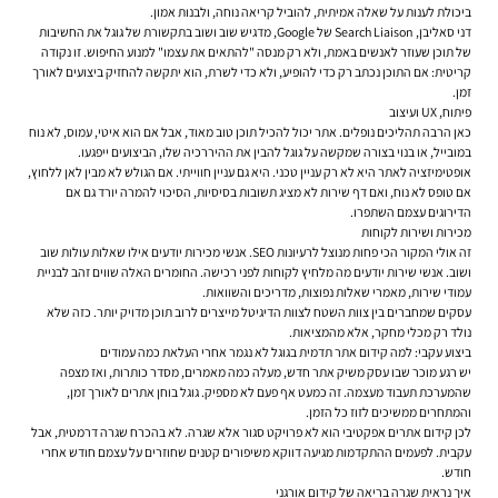
ביכולת לענות על שאלה אמיתית, להוביל קריאה נוחה, ולבנות אמון.
דני סאליבן, Search Liaison של Google, מדגיש שוב ושוב בתקשורת של גוגל את החשיבות
של תוכן שעוזר לאנשים באמת, ולא רק מנסה "להתאים את עצמו" למנוע החיפוש. זו נקודה
קריטית: אם התוכן נכתב רק כדי להופיע, ולא כדי לשרת, הוא יתקשה להחזיק ביצועים לאורך
זמן.
פיתוח, UX ועיצוב
כאן הרבה תהליכים נופלים. אתר יכול להכיל תוכן טוב מאוד, אבל אם הוא איטי, עמוס, לא נוח
במובייל, או בנוי בצורה שמקשה על גוגל להבין את ההיררכיה שלו, הביצועים ייפגעו.
אופטימיזציה לאתר
היא לא רק עניין טכני. היא גם עניין חווייתי. אם הגולש לא מבין לאן ללחוץ,
אם טופס לא נוח, ואם דף שירות לא מציג תשובות בסיסיות, הסיכוי להמרה יורד גם אם
הדירוגים עצמם השתפרו.
מכירות ושירות לקוחות
זה אולי המקור הכי פחות מנוצל לרעיונות SEO. אנשי מכירות יודעים אילו שאלות עולות שוב
ושוב. אנשי שירות יודעים מה מלחיץ לקוחות לפני רכישה. החומרים האלה שווים זהב לבניית
עמודי שירות, מאמרי שאלות נפוצות, מדריכים והשוואות.
עסקים שמחברים בין צוות השטח לצוות הדיגיטל מייצרים לרוב תוכן מדויק יותר. כזה שלא
נולד רק מכלי מחקר, אלא מהמציאות.
ביצוע עקבי: למה קידום אתר תדמית בגוגל לא נגמר אחרי העלאת כמה עמודים
יש רגע מוכר שבו עסק משיק אתר חדש, מעלה כמה מאמרים, מסדר כותרות, ואז מצפה
שהמערכת תעבוד מעצמה. זה כמעט אף פעם לא מספיק. גוגל בוחן אתרים לאורך זמן,
והמתחרים ממשיכים לזוז כל הזמן.
לכן קידום אתרים אפקטיבי הוא לא פרויקט סגור אלא שגרה. לא בהכרח שגרה דרמטית, אבל
עקבית. לפעמים ההתקדמות מגיעה דווקא משיפורים קטנים שחוזרים על עצמם חודש אחרי
חודש.
איך נראית שגרה בריאה של קידום אורגני