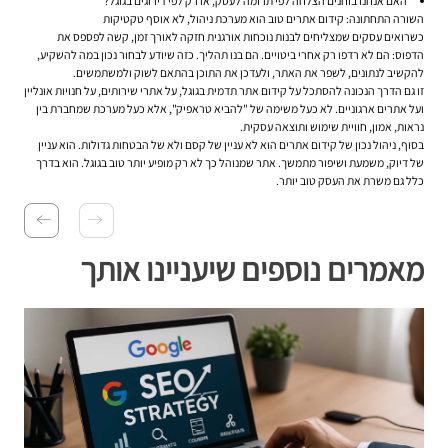
האם אנחנו בוחנים הצלחה לפי תרומה לעסק, או רק לפי דירוגים בגוגל?
השורה התחתונה: קידום אתרים טוב הוא מערכת ניהול, לא אוסף טקטיקות
כשרואים עסקים שמצליחים לבנות נוכחות אורגנית חזקה לאורך זמן, קשה לפספס את
הדפוס: הם לא רדפו רק אחרי ביטויים. הם בנו תהליך. כזה שיודע לבחור נכון במה להשקיע,
להקשיב לנתונים, לשפר את האתר, ולעדכן את התוכן בהתאם לשוק ולמשתמשים.
זו גם הדרך הנכונה להסתכל על
קידום אתר תדמית בגוגל
, על אתרי שירותים, על חנויות אונליין
ועל אתרים ארגוניים. לא כעל משימה של "להביא טראפיק", אלא כעל מערכת שמחברת בין
נראות, אמון, חוויית שימוש ותוצאה עסקית.
בסוף, ניהול נכון של קידום אתרים הוא לא עניין של קסם ולא של הבטחות גדולות. הוא עניין
של דיוק, משמעת ושיפור מתמשך. אתר שמנוהל כך לא רק מופיע יותר טוב בגוגל. הוא בדרך
כלל גם משרת את העסק טוב יותר.
מאמרים נוספים שיעניינו אותך