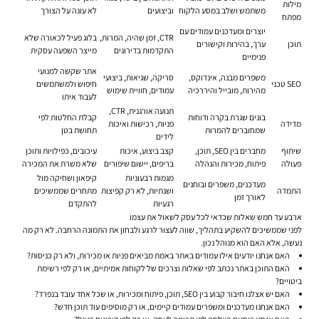
מילות
משתמש ושלב במסע הלקוח
וביצועים
לא עונה על הצורך
מפתח
יוצרים ומעדכנים עמודים עם
CTR, זמן שהיה, המרות,
בלוג פעיל לכאורה שלא
תוכן
ערך, בהירות וקישורים
התקדמות בדירוגים
מייצר השפעה עסקית
פנימיים
אתר שקשה למנועי
משפרים מבנה, אינדוקס,
סריקה, שגיאות, ביצועי
SEO טכני
חיפוש ולמשתמשים
מהירות, מובייל והיררכיה
עמודים, חוויית שימוש
לעבוד איתו
תנועה אורגנית, CTR,
בונים שגרת בקרה ודוחות
קבלת החלטות לפי
מדידה
פניות, רכישות ואיכות
שמחוברים להמרות
תחושת בטן
לידים
שיתוף
מחברים בין SEO, תוכן,
קצב ביצוע, איכות
עיכובים, כפילויות ותוכן
פעולה
פיתוח, מכירות והנהלה
בריפים, יישום שיפורים
שלא משרת את המכירה
מגמות רבעוניות
קיפאון ושחיקה מול
מעדכנים, משפרים ובוחנים
התמדה
ושנתיות, לא רק קפיצות
מתחרים שממשיכים
לאורך זמן
רגעיות
להתקדם
ארבע עד חמש שאלות שכדאי לכל עסק לשאול את עצמו
לפני שממשיכים להשקיע בתהליך, שווה לעצור לרגע ולבחון את התמונה הרחבה. לא רק מה
נעשה, אלא האם הוא מנוהל נכון.
האם אנחנו יודעים אילו עמודים באתר באמת מביאים פניות או מכירות, ולא רק כניסות?
האם התוכן באתר נכתב לפי שאלות וצרכים של לקוחות אמיתיים, או רק לפי רשימת
ביטויים?
האם יש אצלנו חיבור קבוע בין SEO, תוכן, פיתוח ומכירות, או שכל אחד עובד בנפרד?
האם אנחנו מעדכנים ומשפרים עמודים קיימים, או רק מוסיפים עוד תוכן חדש?