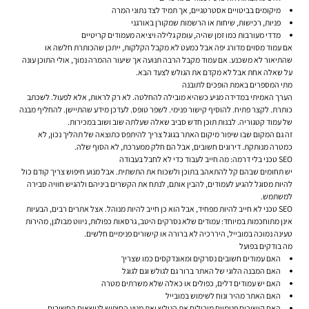
מיקומים בביטויים אסטרטגיים, אך תמיד לצד נתוני המרה
פניות, רכישות, שיחות או הרשמות שמקורן באורגני
מדדי מעורבות כמו זמן שהיה, עומק גלילה ויציאה מעמודים קריטיים
אם עמוד מסוים מדורג יפה אבל כמעט לא מקבל הקלקות, ייתכן שהכותרת חלשה או
שהתיאור לא משכנע. אם עמוד מקבל הרבה תנועה אך שיעור ההמרה נמוך, אולי התוכן עונה
על שאלה אחת אבל לא מקדם את הגולש לצעד הבא.
מתי המספרים באמת הופכים לתובנה
הערך האמיתי במדידה מגיע כשהיא מובילה להחלטה. לא רק לראות, אלא לפעול. לשכתב
כותרת. לקצר פתיח. להוסיף קישור פנימי. לשפר טופס. לעדכן מידע שהתיישן. להחליף מבנה
של עמוד קטגוריה. לבנות תוכן חדש סביב שאלה שעלתה שוב ושוב במכירות.
זה גם המקום שבו
שיפור מיקום האתר בגוגל
צריך להיתפס כתוצאה של תהליך נכון, לא
כמטרה מנותקת. דירוגים חשובים, אבל הם חלק ממערכת, לא הסוף שלה.
SEO טכני בלי דרמה: מה חייב לעבוד כדי לא לחבל בעבודה
יש תחומים שבהם קל להתאהב בתוכן ולשכוח את התשתית. אבל מנוע חיפוש צריך קודם כול
להיות מסוגל להגיע לעמודים, להבין אותם, לנתח את הקשרים ביניהם ולהגיש חוויה סבירה
למשתמש.
SEO טכני לא חייב להיות מפחיד, אבל הוא כן חייב להיות מנוהל. אצל אתרים רבים, הבעיות
אינן מתוחכמות במיוחד: עמודים שלא נסרקים היטב, גרסאות כפולות, ניווט מבולגן, מהירות
טעינה נמוכה במובייל, היררכיה לא ברורה או קישורים פנימיים חלשים.
מה בודקים בפועל
האם עמודים חשובים נסרקים ומאונדקסים כמו שצריך
האם המבנה הלוגי של האתר ברור גם לגולש וגם לגוגל
האם יש עמודים דלים, כפולים או כאלה שלא משרתים מטרה
האם האתר מהיר ונוח לשימוש במובייל
האם קישורים פנימיים מובילים את הגולש ואת מנוע החיפוש לנושאים החשובים