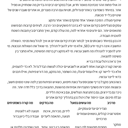
זה אולי פחות זוהר מכתיבת מאמר חדש, אבל במקרים רבים זה בדיוק מה שמחזיק או מפיל
אתר. במיוחד כשמדובר באתרים גדולים, חנויות עם הרבה מוצרים, או אתרים שעברו שנים של
שינויים בלי יד מכוונת.
שיתוף פעולה: הסיבה שאתר אחד מתקדם ואתר אחר נתקע
עסקים מצליחים בקידום אורגני לא בהכרח משקיעים הכי הרבה. לעיתים קרובות הם פשוט
מתואמים יותר. הם יודעים מי אחראי למה, מה עולה קודם, ואיך מחברים בין תובנות השטח
לתוכנית העבודה.
זה נכון במיוחד כשבוחנים
איך לבחור חברת קידום אתרים
או איך לנהל צוות פנימי. השאלה
החשובה אינה רק מי יודע SEO, אלא מי יודע להוביל תהליך. מי שואל את השאלות הנכונות. מי
יודע להסביר להנהלה מה חשוב עכשיו. מי לא נתקע רק ברמת המשימה, אלא מחבר בין
משימה לתוצאה.
איך נראה ניהול עבודה בריא
פגישה קצרה וקבועה אחת לשבוע או לשבועיים יכולה לעשות הבדל גדול. לא כדי להעמיס,
אלא כדי ליישר קו: אילו עמודים עלו, מה השתפר, מה נתקע, מה דורש פיתוח, ואילו תכנים
כדאי לייצר עכשיו.
כשהכותב מקבל בריף שמבוסס על כוונת חיפוש, כשאיש הפיתוח מבין למה שינוי מסוים חשוב,
וכשצוות המכירות משתף התנגדויות אמיתיות מהשטח, התוצאה בדרך כלל חדה יותר. וזה
ניכר גם בדירוגים, גם בהתנהגות הגולשים, וגם באיכות הלידים.
טבלת סיכום: אבני היסוד של ניהול נכון בתהליך קידום אתרים
מרכיב
מה עושים בפועל
מה בודקים
מה קורה כשמזניחים
מגדירים יעדים עסקיים,
לידים, מכירות, איכות
תנועה לא רלוונטית
אסטרטגיה
קהלים, נושאים ועמודים
תנועה, התאמה ליעדים
ועבודה בלי כיוון ברור
מרכזיים
מחקר
ממפים חיפושים לפי כוונת
התאמה בין ביטוי, עמוד
תוכן שמדורג חלקית או