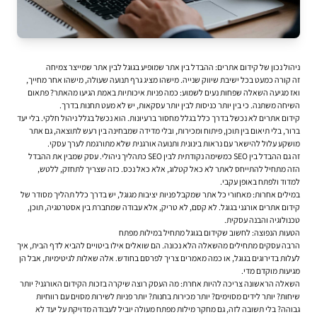
ניהול נכון של קידום אתרים: ההבדל בין אתר שמופיע בגוגל לבין אתר שמייצר צמיחה
זה קורה כמעט בכל ישיבת שיווק שנייה. מישהו מציג גרף תנועה שעולה, מישהו אחר מחייך,
ואז מגיעה השאלה שפחות נעים לשמוע: כמה פניות איכותיות באמת הגיעו מהאתר? פתאום
השיחה משתנה. כי בין יותר כניסות לבין יותר עסקאות, יש לא מעט תחנות בדרך.
קידום אתרים
לא נכשל בדרך כלל בגלל מחסור ברעיונות. הוא נכשל בגלל ניהול חלקי. בלי יעד
ברור, בלי תיאום בין תוכן, פיתוח ומכירות, ובלי מדידה שמבחינה בין רעש לתוצאה, גם אתר
מושקע עלול להישאר עם נראות בינונית ותנועה אורגנית שלא מתורגמת לערך עסקי.
זה גם ההבדל בין SEO כמשימה נקודתית לבין SEO כתהליך ניהולי. עסק שמבין את ההבדל
הזה מתחיל להתייחס לאתר לא כאל קטלוג, אלא כאל נכס. כזה שצריך לתחזק, ללטש,
למדוד ולפתח באופן עקבי.
במילים אחרות: מאחורי כל אתר שמקבל פניות יציבות מגוגל, יש בדרך כלל תהליך מסודר של
קידום אתרים
אורגני בגוגל. לא קסם, לא טריק, אלא עבודה שמחברת בין אסטרטגיה, תוכן,
טכנולוגיה והבנה עסקית.
הטעות הנפוצה: לחשוב שקידום בגוגל מתחיל במילות מפתח
הרבה עסקים מתחילים מהשאלה הלא נכונה. הם שואלים אילו ביטויים להביא לדף הבית, איך
לעלות בדירוגים בגוגל, או כמה מאמרים צריך לפרסם בחודש. אלה שאלות לגיטימיות, אבל הן
מגיעות מוקדם מדי.
השאלה הראשונה צריכה להיות אחרת: מה העסק רוצה שיקרה בזכות הקידום האורגני? יותר
שיחות? יותר לידים מסוימים? יותר מכירות בחנות? יותר פניות לשירות מסוים עם רווחיות
גבוהה? בלי תשובה לזה, גם מחקר מילות מפתח מעולה יוביל לעבודה מדויקת על יעד לא