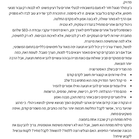
מדויק.
ג'ון מולר מגוגל חזר לא פעם בתשובותיו לבעלי אתרים על רעיון פשוט: לא לבנות רק עבור מנועי
חיפוש, אלא קודם כול עבור אנשים. זו לא סיסמה. זו תזכורת לכך שדירוג טוב לבדו לא מספיק
אם הדף לא פותר שאלה, לא בונה אמון ולא מקדם החלטה.
ניהול קידום אתרים מתחיל בהגדרה עסקית, לא טכנית
כשמסתכלים על אתרים שמצליחים לאורך זמן, רואים דפוס די עקבי: עבודת ה-SEO שלהם
מחוברת ישירות ליעדים העסקיים. לא רק לכניסות, אלא לאיכות הכניסות. לא רק לחשיפה,
אלא למה שהחשיפה הזאת מייצרת.
למשל, משרד עורכי דין יכול להביא תנועה יפה מאוד על חיפושים כלליים בתחום המשפטי,
אבל אם רוב המבקרים קוראים מאמר ויוצאים בלי לפנות, הערך מוגבל. לעומת זאת, כמה
עמודים ממוקדים סביב שאלות עם כוונת פנייה גבוהה עשויים להביא פחות תנועה, אבל הרבה
יותר תוצאות.
מה מגדירים בשלב האסטרטגיה
אילו שירותים או קטגוריות חשוב לקדם קודם
מי קהל היעד המדויק ומה הוא מחפש בכל שלב
אילו עמודים אמורים להביא תנועה ואילו אמורים להמיר
מהם מדדי ההצלחה: לידים, רכישות, שיחות, טפסים, הרשמות
אילו פערים קיימים כיום באתר ברמת תוכן, מבנה ואמון
זו הנקודה שבה
קידום אתרים אורגני לעסקים
הופך מנושא שיווקי לנושא ניהולי. כי מרגע
שהיעד ברור, אפשר לקבל החלטות חכמות יותר: על מה כותבים, מה משפרים קודם, ואיפה
משקיעים פחות.
מילות מפתח הן רק שכבה אחת בתמונה
מחקר מילות מפתח הוא חשוב, אבל הוא לא רשימת משימות אוטומטית. צריך להבין גם את
הכוונה שמאחורי החיפוש. האם הגולש רוצה ללמוד? להשוות? לקבל מחיר? לקנות עכשיו?
לקבוע שיחה?