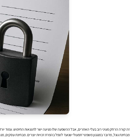
זה קורה הרחק מעיני רוב בעלי האתרים, אבל ההשפעה שלו מגיעה ישר לתוצאות החיפוש. עמוד יורד, כתובת URL נעלמת, תוצאה שהביאה לידים במשך חודשים פתאום מפסיקה להופיע. לא בגלל עדכון אלגוריתם דרמטי, לא בגלל תקלה טכנית באתר, אלא בגלל
מבחינת גוגל, מדובר במנגנון משפטי־תפעולי שנועד לטפל בהפרת זכויות יוצרים. מבחינת עסקים, מנהלי אתרים ואנשי SEO, זה הופך יותר ויותר לנקודת חיכוך רגישה: מנגנון שיכול להסיר תכנים מהאינדקס, לפגוע בתנועה אורגנית ולהכני