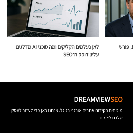
פבריס קנל, מבכירי Bing Search, פורש
לאן נעלמים הקליקים ומה סוכני AI מדלגים
עליו: דופק ה־SEO
ק
DREAMVIEW
SEO
מומחים בקידום אתרים אורגני בגוגל. אנחנו כאן כדי לעזור לעסק
שלכם לצמוח.