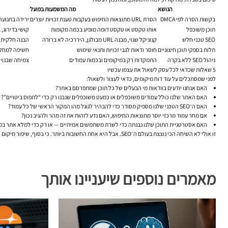
הנושא
מה המשמעות בפועל
בקשות הסרה לפי DMCA
הסרת URL מתוצאות החיפוש בעקבות טענת זכויות יוצרים
ירידה בתנועה 
תוכן משוכפל
אותו טקסט או טקסט דומה מופיע בכמה מקומות
קושי בדירוג, 
SEO טכני חלש
קנוניקל שגוי, מבנה URL מבולגן, היררכיה לא ברורה
הבנה חלקית ש
תלות בספקי תוכן חיצוניים
חוסר ודאות לגבי זכויות ותנאי שימוש
חשיפה למחלוק
ניהול SEO ללא בקרה
התמקדות רק במיקומים ובכמות עמודים
צמיחה שבנויה
5 שאלות שכדאי לכל עסק לשאול את עצמו עכשיו
לפני שמסתכלים על עוד דוח מיקומים, כדאי לעצור ולשאול:
האם אנחנו יודעים בוודאות מי הבעלים של כל תוכן שמתפרסם באתר?
האם האתר שלנו כולל עמודים משוכפלים או כמעט משוכפלים שנבנו רק כדי “לתפוס ביטויים”?
האם ה־SEO הטכני שלנו מספיק מסודר כדי להבהיר לגוגל מהו המקור הראשי של כל עמוד?
אם מחר עמוד מרכזי יוסר מתוצאות החיפוש, האם נדע לזהות את זה מהר ולהגיב נכון?
האם אסטרטגיית התוכן שלנו נבנתה כדי לשרת משתמשים אמיתיים — או רק כדי למלא אתר במ
זו אולי לא השיחה הכי נוצצת בעולם ה־SEO. אבל היא אחת החשובות ביותר. כי בסוף, שיפור מיקום האתר בגוגל לא מתחיל רק באופטימיזציה לעמוד. הוא מתחיל ביכולת לבנות נכס דיגיטלי אמין, ברור, מקורי ועמיד.
מאמרים נוספים שיעניינו אותך