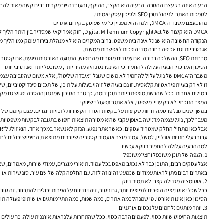
הבעיה אינה רק עצם ההסרה. הבעיה היא הקצב, ההיקף, והעובדה שבמקרים רבים קשה מאוד להבין מה 
לסמכות האתר, לניהול תוכן SEO ולסיכון עסקי אמיתי.
מהו בעצם משבר ה־DMCA, ולמה הוא מעניין כל מי שעוסק בקידום אתרים
DMCA הוא קיצור של Digital Millennium Copyright Act, חוק אמריקאי שמסדיר בין היתר הליך להסרת תכנים שמפרים זכויות יוצרים. כשבעל זכויות או נציג מטעמו מגיש בקשת הסרה לגוגל, גוגל עשויה להסיר כתובות URL מסוימות מתוצאות החיפוש.
הנקודה החשובה היא שגוגל אינה בית משפט. ברוב המקרים היא לא מנהלת בירור עומק כמו הליך משפ
אגרסיביות וגם אכיפה רחבה מדי הופכות לאפשרות ממשית.
מבחינת SEO, ההשלכה ברורה: אם עמודים מוסרים מהחיפוש, התנועה האורגנית נפגעת. אם קטגוריות שלמות סומנו, היכולת לבצע שיפור מיקום האתר בגוגל נפגעת. אם המותג מזוהה עם תוכן משוכפל, אפילו שלא במתכוון, גם עבודת E-E-A-T, סמכות האתר וחוויית המשתמש נפגשות עם קיר.
הטיעון המרכזי: הבעיה עלולה להחמיר כי האינטרנט נהיה מהיר יותר, משוכפל יותר ואגרסיבי יותר
משבר ה־DMCA של גוגל עלול להחמיר לא משום שגוגל “איבדה שליטה”, אלא משום שהסביבה עצמה נעשתה מורכבת יותר. היום קל יותר להעתיק, לפרסם מחדש, לסרוק, לשכתב, לאגד ולדחוף כמויות עצומות של תוכן. מצד שני, גם קל יותר להגיש תלונות בקנה מידה רחב.
זו לא רק בעיית פיראטיות קלאסית. זו גם בעיה של זיהוי בעלות על תוכן, של תכנים סינדיקטיביים,
במילים אחרות: ככל שהרשת מוצפת ביותר תוכן דומה, כך גובר הסיכון שמנגנון ההסרה יפגוש גם מקרי
המצב הנוכחי: לא רק עניין משפטי, אלא אתגר תפעולי־שיווקי
במשך שנים גוגל פרסמה דוחות שקיפות על בקשות הסרה הקשורות לזכויות יוצרים. עצם קיומם של ה
מעבר לכך, גוגל עצמה מדגישה באופן עקבי שהיא מסירה תוצאות חיפוש בתגובה לבקשות משפטיות תקפ
אבל כאן מתחיל החלק שמטריד עסקים. כאשר אתר נפגע, הנזק לא נשאר במסך אחד. הוא זולג ל־CTR מתוצאות החיפוש, לפגיעה בדפי נחיתה אורגניים, לירידה בתנועה של ביטויי זנב ארוך, ולעיתים גם לפגיעה עקיפה בקישורים פנימיים ובמבנה אתר שתוכנן כדי לתמוך במסע הלקוח.
עבור בעלי חנויות אונליין, למשל, עמוד מוצר או עמוד קטגוריה שיורדים מתוצאות החיפוש יכולים 
למה הבעיה עלולה להחמיר דווקא עכשיו
1. הצפה של תוכן משוכפל וחצי־משוכפל
אצל עסקים רבים, התוכן כבר לא נכתב מאפס בכל עמוד. תיאורי מוצרים, עמודי שירות, מאמרים, שאל
באתרים רבים ניתן לראות עמודים שכמעט זהים זה לזה, עם החלפה קלה של שם עיר, סוג שירות או קטגוריית מוצר. מבחינת SEO זו לעיתים טקטיקה בעייתית גם כך. מבחינת DMCA, במקרים מסוימים הי
2. אוטומציה מגדילה קצב, לא תמיד דיוק
ככל שכלי אוטומציה הופכים לנפוצים יותר, גם ניטור, זיהוי ודיווח על הפרות יכולים להתרחב. זה 
הסיכון כאן אינו תיאורטי. מי שמנהל כמה אתרים, כמה שפות, כמה תתי־מותגים או שיתופי פעולה תו
3. יותר מותגים נלחמים על נכסים אורגניים
תוצאות החיפוש שוות כסף. לפעמים הרבה כסף. ככל שהתחרות על נראות אורגנית עולה, כך עולים גם התמריצים להיאבק על כל 