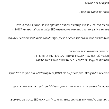
ון גבוה יותר לטעויות.
מהו המקור הראשי של התוכן.
בד בבד, דמויות מוכרות בקהילת החיפוש של גוגל, בהן John Mueller, חזרו פעמים רבות על עיקרון בסיסי: מבחינת חיפוש, חשוב לייצר תוכן מקורי, ברור, בעל ערך, ולהקפיד על מבנה טכני נכון שמסייע למנועי החיפוש להבין את האתר. זה אולי נשמע כמו עצת SEO קלאסית, אבל בהקשר של DMCA זה
לכוונת החיפוש.
חנות אונליין שמעלה מאות מוצרים עם תיאורים שסופקו על ידי היצרן לא בהכרח מפרה זכויות יוצרים, אבל היא כן נכנסת לאזור רגיש אם אותם טקסטים מופיעים בעשרות אתרים אחרים, בלי בידול ובלי שכבה מקורית של תוכן SEO. במקרה כזה, גם בלי DMCA, יהיה קשה לבלוט. ואם תתעורר מחלוקת על
ת בגוגל, זו טעות אסטרטגית. מבחינת זכויות, זה עלול להפוך לבעיה אם אחד הצדדים יטען
עסק ארצי מייצר עשרות עמודים: “עורך דין בתל אביב”, “עורך דין בחיפה”, “עורך דין בירושלים”. אם 90% מהתוכן זהה, מדובר בבעיה מוכרת של אופטימיזציה לאתר. כעת דמיינו שספק תוכן השתמש באותם טקסטים גם ללקוחות אחרים. פתאום נפתחת חזית כפולה: גם איכות SEO נמוכה, וגם קושי סביב