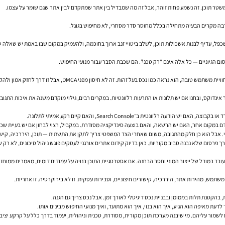
ר תוכן. זה נשמע פחות זוהר, אבל זה מה שמבדיל בין אתר שמתקדם לבין אתר שגם שומר על עצמו.
 בהרבה מקרים הבעיה מתחילה בכלל מחוסר סדר מסחרי, לא מחיפוש בגוגל.
ה כמו נכס בעל זהות. זה לא חיסון מפני DMCA, אבל זו דרך לחזק אמון ולהקטין עמימות.
ם במקום אחר, האם יש הרשאה, והאם בוצעה סינדיקציה מסודרת. במקביל, רצוי לבחון אם יש בעיית שכ
פרסום שלא נבנה סביב מקוריות. כאן בדיוק קידום אתרים אורגני לעסקים פוגש ניהול סיכונים, לא רק שי
בד במודל של ייצור המוני וחסר הבחנה. אם אסטרטגיית התוכן בנויה על עמודים דומים, מאמרים ממוחזר
לשמור עליהם. מי שיבנה מערכת תוכן מקורית, מסודרת, טכנית וניהולית, יעמוד בדרך כלל על קרקע יציבה