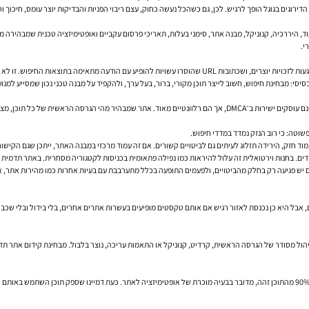
ירוגים בגוגל הופך לרגיש. לכן, גם כשהכל נעשה כחוק, עצם ריבוי הפניות והבדיקות יוצר עומס, חיכוך וסיכ
ד, היררכיה, קנוניקל, מבנה אתר, סימני בעלות, תאריכי פרסום עקביים ואופטימיזציה טכנית שמבהירה 
י.
אבל היא כן מזכירה שהסרה מהאינדקס היא כלי ממשי, לא תרחיש קצה.
יים, ולפעמים התופעה בכלל מתערבבת עם בעיות אחרות כמו מהירות אתר, אופטימיזציית On Page חלשה או תוכן שלא עונה היטב 
ול מסודר של הגרסה הראשית, קרדיט, קנוניקל או התאמות עריכה, נוצר בלבול. מבחינת קידום אתר תדמי