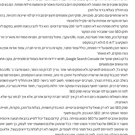
עסקים שמבינים את המגמה לא מסתפקים היום בכתיבת מאמרים והטמעת מילות מפתח. הם בונים משט
בנו תהליך בעלות ברור על תוכן
ודאו שהחוזים עם כותבים, סוכנויות, ספקי תוכן ומומחים חיצוניים מבהירים למי שייכות הזכויות.
העדיפו מקוריות אמיתית על פני סקייל מלאכותי
מחקר מילות מפתח הוא לא הזמנה לייצר 200 עמודים דומים. הוא כלי להבין כוונת חיפוש. במקום לשכפל, עדיף לבנות אשכולות תוכן, לשלב ביטויי זנב ארוך בחוכמה, ולהעמיק במקום שבו באמת יש שאלה של לקוח.
חזקו SEO טכני שמבהיר מהו המקור
קנוניקל נכון, מפת אתר מעודכנת, מבנה URL עקבי, טיפול בפרמטרים, הפניות מסודרות ותאריכי פרסום הגיוניים — כל אלה אינם “רק טכני”. הם שכבת הסבר עבור מנועי החיפוש.
השקיעו ב־E-E-A-T ולא רק בטקסט
כאשר תוכן חתום על ידי מומחה, כולל עמוד מחבר, מקורות ברורים, פרטי חברה, עמוד אודות אמין וחוויית משתמש טובה, הוא נרא
נטרו מוקדם, לא מאוחר
בדקו באופן שוטף את Google Search Console, חפשו ירידות חריגות בעמודים ספציפיים, עקבו אחר אינדוקס, ובחנו אם יש תלונות או התרעות רלוונטיות. במקרים רבים, גילוי מוקדם משנה את איכות התגובה.
מה עושים אם נפגעתם
קודם כל, לא נכנסים לפאניקה ולא מוחקים חצי אתר. צריך לבדוק מה הוסר, האם מדובר ב־URL בודד או בקבוצה, האם יש הודעה רלוונטית ב־Search Console, והאם קיים רקע אמיתי לתלונה.
לאחר מכן בודקים את שרשרת הבעלות על התוכן: מי כתב, מאיפה הגיעו הטקסטים, האם פורסם קוד
בשלב הבא, במידת הצורך, מערבים ייעוץ משפטי. חשוב לומר ביושר: SEO אינו תחליף לייעוץ משפטי. אבל הוא כן חלק מהתגובה, משום שאחרי הצד המשפטי צריך לתקן את התשתית — תוכן, היררכיה, קישורים פנימיים, אופטימיזציה לעמודים ומבנה אתר.
באתרים רבים, המשבר חושף בעצם בעיה עמוקה יותר: תלות בתוכן גנרי, חוסר אחידות בעריכה, ומערך 
למה זה חשוב גם למי שבוחר עכשיו ספק SEO
אחת השאלות החשובות כיום היא לא רק איך לבחור חברת קידום אתרים, אלא איך לבחור גוף שלא עו
האורגנית.
ספק SEO טוב לא רק שואל על מיקומים וביטויים. הוא בודק תשתית, בעלות על תוכן, מקורות, חוויית משתמש, מהירות אתר, היררכיה, קישורים חיצוניים, וסבירות עסקית. זו לא בירוקרטיה. זו אחריות.
המסר העסקי הרחב: SEO הוא נכס, ולכן גם חשוף
עסקים אוהבים לחשוב על SEO כמנוע צמיחה. בצדק. קידום בגוגל יכול לסייע בהבאת תנועה איכותית, בהקטנת תלות בממומן ובבניית נכס דיגיטלי לאורך זמן. אבל נכס צריך גם הגנה.
משבר ה־DMCA של גוגל מזכיר משהו יסודי: ככל שהתוכן שלכם משמעותי יותר לעסק, כך חשוב יותר לדעת מאיפה הוא הגיע, איך הוא בנוי, איך הוא מתועד, ואיך מנועי החיפוש מבינים אותו.
מי שימשיך להתייחס לתוכן כאל חומר מילוי לעמודים, יתקשה לא רק לעלות בדירוגים בגוגל, אלא גם 
סיכום בטבלה: מה קורה, למה זה מסוכן, ומה נכון לעשות