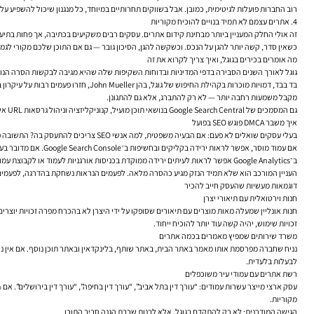
רוב החברות פועלות לגיטימית, כמובן. אבל בשווקים תחרותיים במיוחד, כל מנגנון שיכול להשפיע על הד
4. אתרים עצמם לא תמיד בנויים להוכיח מקוריות
זה אולי החלק המעניין ביותר מבחינת קידום אתרים. עסקים רבים משקיעים בכתיבה, אך פחות בתיעו
כשאין סדר, קשה יותר להגן על הנכס. וכשקשה להגן, הסיכון גובר — גם אם התוכן שלכם מקורי לגמר
מה אומרים בכירים בגוגל, ואיך צריך לקרוא את זה
גוגל לאורך השנים הסבירה בדפי המדיניות ובדוחות השקיפות שלה שהיא מגיבה לבקשות הסרה הנוגעות לזכויות יוצרים, ושכתובות URL שהוסרו עשויות להופיע עם הודעה מתאימה בתוצאות החיפוש. זו לא אמירה דרמטית, 
מקבל משמעות רחבה יותר — לא רק להתברג, אלא גם להתגונן.
גם המסמכים של Google Search Central בנושאי תוכן מועיל, קנוניקליזציה וניהול גרסאות URL אינם עוסקים ישירות ב־DMCA, אך הם רלוונטיים מאוד. אתר שמבהיר מהי הגרסה הראשית של כל תוכן, מצמצם כפילויות פנימיות ושומר על היררכיה ברורה, מקל על מנועי חיפוש להבין מה מקורי ומה משני.
איך משבר DMCA פוגש SEO בפועל
בעלי עסקים שואלים לא פעם: אם הבעיה משפטית, למה אנשי SEO צריכים להתעסק בה? התשובה פשוטה: כי רוב הנזק נמדד במדדי חיפוש.
אם עמוד מוסר, אפשר לראות ירידה בקליקים ובחשיפות ב־Google Search Console. אם מדובר בעמוד חזק, הירידה תזלוג לעיתים גם לביטויים קשורים. אם זה עמוד מרכזי במבנה האתר, ייתכן שגם הקישורים הפנימיים אליו מאבדים אפקטיביות.
ב־Google Analytics אפשר לראות לעיתים ירידה ממוקדת בכניסות אורגניות לעמוד או לקבוצת עמודים. בחנות וירטואלית זה עלול להיראות כמו נפילה פתאומית בכניסות לקטגוריה מסחרית. באתר תדמית זה עשוי להיראות כמו ירידה בלידים ממדריכים, מקרי בוחן או דפי שירות.
העניין המורכב הוא שלא תמיד הנזק מגיע כהסרה מלאה. לפעמים הנראות נשחקת בהדרגה, לפעמים יש פגיעה רק בחלק מהביטו
דוגמאות מעשיות שהעסק חייב להכיר
חנות וירטואלית עם תיאורי יצרן
זכויות שימוש, יהיה קשה עוד יותר להוכיח ייחוד.
משרד שירותים שמפיץ מאמרים בכמה אתרים
נניח שחברה מפרסמת אותו מאמר באתר הבית, באתר שותף, בלינקדאין ובאתר תוכן נוסף. אם אין ניה
לבעלות בלעדית.
רשת אתרים עם עמודי עיר משוכפלים
מקוריות.
הגישה המודרנית: לא רק להתקדם בגוגל, אלא לבנות שכבת הגנה סביב התוכן