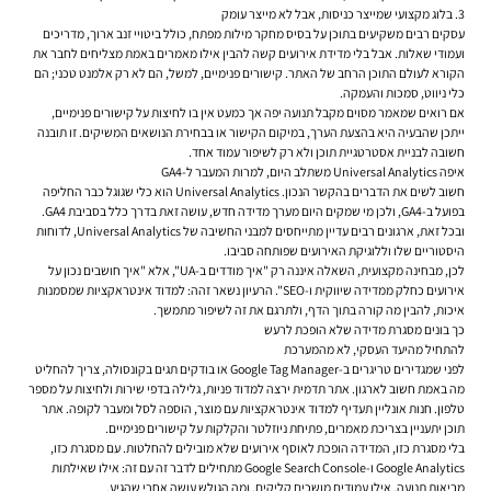
3. בלוג מקצועי שמייצר כניסות, אבל לא מייצר עומק
עסקים רבים משקיעים בתוכן על בסיס מחקר מילות מפתח, כולל ביטויי זנב ארוך, מדריכים
ועמודי שאלות. אבל בלי מדידת אירועים קשה להבין אילו מאמרים באמת מצליחים לחבר את
הקורא לעולם התוכן הרחב של האתר. קישורים פנימיים, למשל, הם לא רק אלמנט טכני; הם
כלי ניווט, סמכות והעמקה.
אם רואים שמאמר מסוים מקבל תנועה יפה אך כמעט אין בו לחיצות על קישורים פנימיים,
ייתכן שהבעיה היא בהצעת הערך, במיקום הקישור או בבחירת הנושאים המשיקים. זו תובנה
חשובה לבניית אסטרטגיית תוכן ולא רק לשיפור עמוד אחד.
איפה Universal Analytics משתלב היום, למרות המעבר ל-GA4
חשוב לשים את הדברים בהקשר הנכון. Universal Analytics הוא כלי שגוגל כבר החליפה
בפועל ב-GA4, ולכן מי שמקים היום מערך מדידה חדש, עושה זאת בדרך כלל בסביבת GA4.
ובכל זאת, ארגונים רבים עדיין מתייחסים למבני החשיבה של Universal Analytics, לדוחות
היסטוריים שלו וללוגיקת האירועים שפותחה סביבו.
לכן, מבחינה מקצועית, השאלה איננה רק "איך מודדים ב-UA", אלא "איך חושבים נכון על
אירועים כחלק ממדידה שיווקית ו-SEO". הרעיון נשאר זהה: למדוד אינטראקציות שמסמנות
איכות, להבין מה קורה בתוך הדף, ולתרגם את זה לשיפור מתמשך.
כך בונים מסגרת מדידה שלא הופכת לרעש
להתחיל מהיעד העסקי, לא מהמערכת
לפני שמגדירים טריגרים ב-Google Tag Manager או בודקים תגים בקונסולה, צריך להחליט
מה באמת חשוב לארגון. אתר תדמית ירצה למדוד פניות, גלילה בדפי שירות ולחיצות על מספר
טלפון. חנות אונליין תעדיף למדוד אינטראקציות עם מוצר, הוספה לסל ומעבר לקופה. אתר
תוכן יתעניין בצריכת מאמרים, פתיחת ניוזלטר והקלקות על קישורים פנימיים.
בלי מסגרת כזו, המדידה הופכת לאוסף אירועים שלא מובילים להחלטות. עם מסגרת כזו,
Google Analytics ו-Google Search Console מתחילים לדבר זה עם זה: אילו שאילתות
מביאות תנועה, אילו עמודים מושכים קליקים, ומה הגולש עושה אחרי שהגיע.