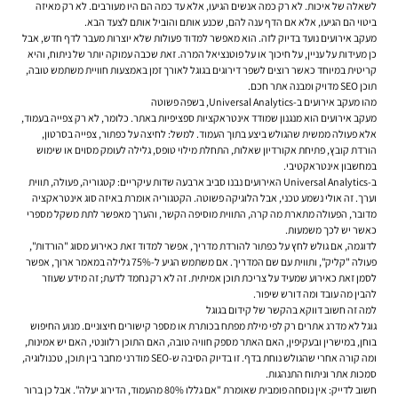
לשאלה של איכות. לא רק כמה אנשים הגיעו, אלא עד כמה הם היו מעורבים. לא רק מאיזה
ביטוי הם הגיעו, אלא אם הדף ענה להם, שכנע אותם והוביל אותם לצעד הבא.
מעקב אירועים נועד בדיוק לזה. הוא מאפשר למדוד פעולות שלא יוצרות מעבר לדף חדש, אבל
כן מעידות על עניין, על חיכוך או על פוטנציאל המרה. זאת שכבה עמוקה יותר של ניתוח, והיא
קריטית במיוחד כאשר רוצים לשפר דירוגים בגוגל לאורך זמן באמצעות חוויית משתמש טובה,
תוכן SEO מדויק ומבנה אתר חכם.
מהו מעקב אירועים ב-Universal Analytics, בשפה פשוטה
מעקב אירועים הוא מנגנון שמודד אינטראקציות ספציפיות באתר. כלומר, לא רק צפייה בעמוד,
אלא פעולה ממשית שהגולש ביצע בתוך העמוד. למשל: לחיצה על כפתור, צפייה בסרטון,
הורדת קובץ, פתיחת אקורדיון שאלות, התחלת מילוי טופס, גלילה לעומק מסוים או שימוש
במחשבון אינטראקטיבי.
ב-Universal Analytics האירועים נבנו סביב ארבעה שדות עיקריים: קטגוריה, פעולה, תווית
וערך. זה אולי נשמע טכני, אבל הלוגיקה פשוטה. הקטגוריה אומרת באיזה סוג אינטראקציה
מדובר, הפעולה מתארת מה קרה, התווית מוסיפה הקשר, והערך מאפשר לתת משקל מספרי
כאשר יש לכך משמעות.
לדוגמה, אם גולש לחץ על כפתור להורדת מדריך, אפשר למדוד זאת כאירוע מסוג "הורדות",
פעולה "קליק", ותווית עם שם המדריך. אם משתמש הגיע ל-75% גלילה במאמר ארוך, אפשר
לסמן זאת כאירוע שמעיד על צריכת תוכן אמיתית. זה לא רק נחמד לדעת; זה מידע שעוזר
להבין מה עובד ומה דורש שיפור.
למה זה חשוב דווקא בהקשר של קידום בגוגל
גוגל לא מדרג אתרים רק לפי מילת מפתח בכותרת או מספר קישורים חיצוניים. מנוע החיפוש
בוחן, במישרין ובעקיפין, האם האתר מספק חוויה טובה, האם התוכן רלוונטי, האם יש אמינות,
ומה קורה אחרי שהגולש נוחת בדף. זו בדיוק הסיבה ש-SEO מודרני מחבר בין תוכן, טכנולוגיה,
סמכות אתר וניתוח התנהגות.
חשוב לדייק: אין נוסחה פומבית שאומרת "אם גללו 80% מהעמוד, הדירוג יעלה". אבל כן ברור