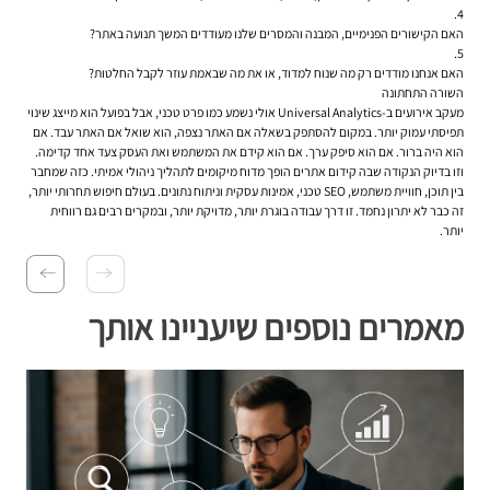
האם הקישורים הפנימיים, המבנה והמסרים שלנו מעודדים המשך תנועה באתר?
האם אנחנו מודדים רק מה שנוח למדוד, או את מה שבאמת עוזר לקבל החלטות?
השורה התחתונה
מעקב אירועים ב-Universal Analytics אולי נשמע כמו פרט טכני, אבל בפועל הוא מייצג שינוי
תפיסתי עמוק יותר. במקום להסתפק בשאלה אם האתר נצפה, הוא שואל אם האתר עבד. אם
הוא היה ברור. אם הוא סיפק ערך. אם הוא קידם את המשתמש ואת העסק צעד אחד קדימה.
וזו בדיוק הנקודה שבה קידום אתרים הופך מדוח מיקומים לתהליך ניהולי אמיתי. כזה שמחבר
בין תוכן, חוויית משתמש, SEO טכני, אמינות עסקית וניתוח נתונים. בעולם חיפוש תחרותי יותר,
זה כבר לא יתרון נחמד. זו דרך עבודה בוגרת יותר, מדויקת יותר, ובמקרים רבים גם רווחית
יותר.
מאמרים נוספים שיעניינו אותך