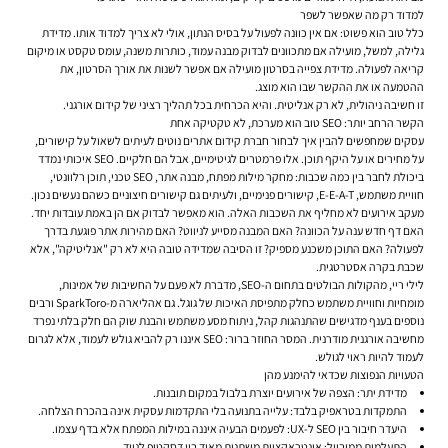
למדוד רק מה שאפשר לשפר
כלל טוב הוא פשוט: אם אין כוונה לפעול על בסיס הנתון, אולי לא צריך למדוד אותו. מדידת
גלילה, למשל, מועילה אם מתכוונים לבדוק מבנה עמוד, כותרות משנה, עומס טקסט או מיקום
קריאה לפעולה. מדידת צפייה בסרטון מועילה אם אפשר לשנות את אורך הסרטון, את
ההטמעה או את ההקשר שבו הוא מוצג.
זו חשיבה ניהולית, לא רק אנליטית. והיא הכרחית בכל תהליך רציני של קידום אורגני.
הקשר הרחב יותר: SEO טוב הוא מערכת, לא טקטיקה אחת
עסקים שמחפשים להבין
איך לבחור חברת קידום אתרים
נוטים לעיתים לשאול על קישורים,
על מחירים או על היקף תוכן. אלו פרמטרים לגיטימיים, אבל הם חלקיים. SEO איכותי נמדד
ביכולת לחבר בין כמה שכבות: מחקר מילות מפתח, מבנה אתר, SEO טכני, תוכן רלוונטי,
חוויית משתמש, E-E-A-T, קישורים פנימיים, ולעיתים גם קישורים חיצוניים כשהם נעשים נכון.
מעקב אירועים לא מחליף את השכבות האלה. הוא מאפשר לבדוק אם הן באמת עובדות יחד.
האם דף חדש ענה על הכוונה? האם המבנה מסייע לניווט? האם מהירות אתר פוגעת בדרך
לפעולה? האם התוכן משכנע מספיק? זו הסיבה שמדידה טובה היא לא רק "אנליטיקה", אלא
שכבת בקרה אסטרטגית.
לילי ריי, מהקולות הבולטים בתחום ה-SEO, מדברת לא פעם על החשיבות של אמינות,
מומחיות וחוויית משתמש כחלק מתפיסת האיכות של גוגל. גם אהליארה מ-SparkToro ורבים
נוספים בענף מדגישים שהתנהגות קהל, ניתוח מסע משתמש והבנת שוק הם חלק בלתי נפרד
מחשיבה אורגנית מודרנית. המסר החוזר ברור: SEO איננו רק להביא גולש לעמוד, אלא לגרום
לעמוד להיות ראוי לגולש.
הטעויות הנפוצות שכדאי להימנע מהן
מדידת יתר:
הצפה של אירועים יוצרת בלבול במקום תובנות.
התמקדות בטראפיק בלבד:
עלייה בתנועה בלי התקדמות עסקית אינה בהכרח הצלחה.
היעדר חיבור בין SEO ל-UX:
לפעמים הבעיה איננה במילות המפתח אלא בדף עצמו.
התעלמות ממובייל:
אינטראקציות משתנות מאוד בין דסקטופ לנייד.