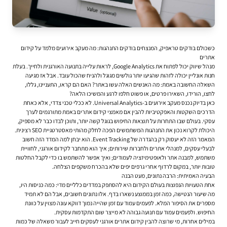
כשכולם בודקים טראפיק, המנצחים בודקים התנהגות: מה מעקב אירועים מלמד על קידום
אתרים
מנהל שיווק יכול לפתוח את Google Analytics, לראות עלייה בתנועה האורגנית ולחייך. בעלת
חנות אונליין יכולה לזהות שהגיעו יותר גולשים מגוגל ולהניח שהכול עובד. אבל אז מגיעה
השאלה החשובה באמת: מה האנשים האלה עשו באתר? האם הם קראו, התעניינו, גללו,
לחצו, הורידו, השאירו פרטים, או פשוט חלפו לרגע והמשיכו הלאה?
כאן בדיוק נכנס מעקב אירועים ב-Universal Analytics. לא ככלי טכני צדדי, אלא כאחת
הדרכים השקטות והאפקטיביות להבין אם מאמצי
קידום אתרים
באמת מתורגמים לערך
עסקי. בעולם שבו התחרות על תוצאות החיפוש בגוגל קשה יותר, ותוכן לבדו כבר לא מספיק,
היכולת לקרוא נכון את התנהגות המשתמשים הפכה לחלק מהותי מאסטרטגיית SEO רצינית.
המאמר הזה לא יעסוק רק בהגדרה של Event Tracking. הוא יבחן למה המדד הזה חשוב
לבעלי עסקים, למנהלי אתרים ולחברות שירותים; איך הוא מתחבר לקידום אורגני, לחוויית
משתמש, למבנה אתר ולאופטימיזציה לעמודים; ואיך אפשר להשתמש בו כדי לקבל החלטות
טובות יותר, במקום לרדוף אחרי גרפים יפים שלא בהכרח משקפים הצלחה.
הבעיה האמיתית: הרבה נתונים, מעט הבנה
אחת הטעויות הנפוצות בעולם הקידום היא להסתפק במדדים כלליים מדי: כמה כניסות היו,
מה שיעור הנטישה, כמה זמן בממוצע נשארו בדף. אלו נתונים חשובים, אבל הם לא תמיד
מספרים את הסיפור המלא. לפעמים עמוד עם זמן שהייה נמוך דווקא עונה מצוין על כוונת
החיפוש. ולפעמים עמוד עם תנועה גבוהה לא מייצר שום התקדמות עסקית.
במילים אחרות, מי שרוצה להבין
קידום אתרים אורגני לעסקים
חייב לעבור משאלה של כמות