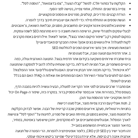
הקלקות על כפתורי CTA:
למשל "קבלו הצעה", "צפו בדוגמאות", "הוספה לסל".
צפייה בסרטונים:
התחלה, אחוזי צפייה, נטישה לפני הסוף.
הורדת קבצים:
מדריכים, קטלוגים, מפרטים או מסמכים מקצועיים.
הגשת טפסים או התחלת מילוי:
כדי לזהות אם יש בעיית חיכוך בדרך להמרה.
שימוש באלמנטים אינטראקטיביים:
מחשבונים, מסננים, טבלאות השוואה, צ'אטבוטים.
לבעלי עסקים ולמנהלי שיווק, הרשימה הזאת חשובה כי היא מתרגמת SEO לשפה עסקית.
במקום לעסוק רק ב"שיפור מיקום האתר בגוגל", אפשר לשאול: אילו דפים באמת מקרבים
לקוח לפעולה? אילו נושאים בונים אמון? ואיפה המבקרים מאבדים עניין?
דוגמאות מעשיות: איך נתוני אירועים הופכים להחלטות SEO
1. אתר תדמית עם תנועה טובה, אבל מעט פניות
נניח שחברת שירותים משקיעה ב
קידום אתר תדמית בגוגל
. התנועה האורגנית עולה, כמה
ביטויים משתפרים, אבל הפניות לא גדלות. בדיקה שטחית עלולה להוביל למסקנה שהתנועה
"לא איכותית". בדיקה חכמה יותר תבחן אירועים: האם גולשים גוללים עד אזור ההמלצות?
האם הם לוחצים על עמודי השירות? האם הם פותחים את שאלות ה-FAQ? האם הם בכלל
מגיעים לטופס?
אם מתברר שרבים עוזבים לפני אזור הקריאה לפעולה, הבעיה עשויה להיות במבנה הדף,
בעומס מלל, במהירות אתר או במסר שלא מספיק ברור. במקרה כזה, שיפור ה-On Page יכול
להיות אפקטיבי יותר מהוספת עוד תוכן.
2. חנות אונליין עם הרבה צפיות מוצר, אבל מעט רכישות
בחנויות וירטואליות, מעקב אירועים מספק שכבה קריטית של הבנה. אפשר לבדוק הקלקות
על תמונות מוצר, שימוש במסננים, פתיחת טאבים של מפרט, לחיצות על "הוסף לסל" ונטישות
לאורך המסלול. אם גולשים מתעניינים אך לא מתקדמים, ייתכן שיש פער באמינות, במחיר,
בתיאור המוצר או בחוויית המשתמש במובייל.
זהו חיבור ישיר בין SEO לבין CRO, כלומר אופטימיזציה להמרות. הרי המטרה של תנועה
אורגנית איננה רק כניסות, אלא יצירת נכס דיגיטלי שמייצר ביקוש איכותי ועסקי.