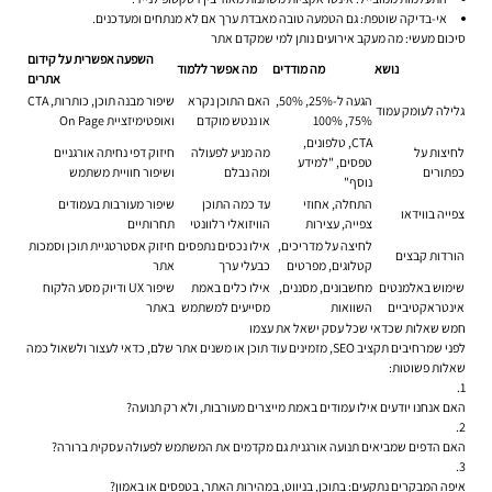
אי-בדיקה שוטפת:
גם הטמעה טובה מאבדת ערך אם לא מנתחים ומעדכנים.
סיכום מעשי: מה מעקב אירועים נותן למי שמקדם אתר
השפעה אפשרית על קידום
נושא
מה מודדים
מה אפשר ללמוד
אתרים
הגעה ל-25%, 50%,
האם התוכן נקרא
שיפור מבנה תוכן, כותרות, CTA
גלילה לעומק עמוד
75%, 100%
או ננטש מוקדם
ואופטימיזציית On Page
CTA, טלפונים,
לחיצות על
מה מניע לפעולה
חיזוק דפי נחיתה אורגניים
טפסים, "למידע
כפתורים
ומה נבלם
ושיפור חוויית משתמש
נוסף"
התחלה, אחוזי
עד כמה התוכן
שיפור מעורבות בעמודים
צפייה בווידאו
צפייה, עצירות
הוויזואלי רלוונטי
תחרותיים
לחיצה על מדריכים,
אילו נכסים נתפסים
חיזוק אסטרטגיית תוכן וסמכות
הורדות קבצים
קטלוגים, מפרטים
כבעלי ערך
אתר
שימוש באלמנטים
מחשבונים, מסננים,
אילו כלים באמת
שיפור UX ודיוק מסע הלקוח
אינטראקטיביים
השוואות
מסייעים למשתמש
באתר
חמש שאלות שכדאי שכל עסק ישאל את עצמו
לפני שמרחיבים תקציב SEO, מזמינים עוד תוכן או משנים אתר שלם, כדאי לעצור ולשאול כמה
שאלות פשוטות:
האם אנחנו יודעים אילו עמודים באמת מייצרים מעורבות, ולא רק תנועה?
האם הדפים שמביאים תנועה אורגנית גם מקדמים את המשתמש לפעולה עסקית ברורה?
איפה המבקרים נתקעים: בתוכן, בניווט, במהירות האתר, בטפסים או באמון?