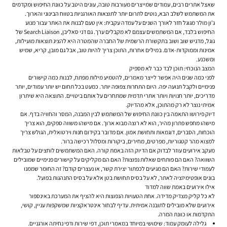
שאצל אתרים רבים, עמודים שמייצרים מעורבות טובה, עונים היטב על כוונת החיפוש ומקדמים
את המשתמש לשלב הבא, נוטים לתרום יותר לתוצאות האורגניות בטווח הבינוני והארוך.
ג'ון מולר מגוגל חזר לאורך השנים על עמדה עקבית: אין טעם לבנות את האתר עבור מנוע
החיפוש בלבד, אם המשתמשים עצמם לא מקבלים ערך. גם דני סאליבן, Search Liaison של
גוגל, מדגיש שוב ושוב בתקשורת הרשמית של החברה שהמטרה היא להציג תוצאות מועילות,
אמינות וממוקדות-אדם. במילים אחרות, התוכן צריך להיות טוב, אבל גם מובן, קריא, שמיש
ומשכנע.
המצב הנוכחי: תוכן לבד כבר לא מספיק
לפני כמה שנים היה אפשר לייצר מאמרים, להטמיע מילות מפתח, לבנות כמה קישורים
פנימיים ולקבל תנועה יפה. היום התחרות צפופה יותר. כמעט בכל תחום יש יותר עמודים, יותר
מדריכים, יותר חנויות ויותר אתרי תדמית שמתחרים על אותם ביטויים. התוצאה היא שיתרון
אמיתי נוצר לא רק מהתוכן, אלא מהדיוק.
דיוק פירושו התאמה בין כוונת החיפוש של המשתמש לבין המבנה, המסר והחוויה בדף. אם
מישהו מחפש פתרון מהיר, הוא לא רוצה מבוא ארוך. אם מישהו משווה ספקים, הוא צריך
הוכחות, הסברים, דוגמאות ותחושת אמון. אם מדובר ב
קידום חנות וירטואלית
, הגולש צריך
למצוא מהר קטגוריות, מפרטים, מחירים, ביקורות ומסלול רכישה ברור.
מעקב אירועים עוזר לבדוק אם הדיוק הזה באמת קורה. האם המשתמשים לוחצים על טבלאות
השוואה? האם הם פותחים שאלות נפוצות? האם הם מקליקים על קישורים פנימיים שמובילים
לעמודי שירות? האם הם מגיעים לכפתור יצירת קשר, או נעצרים קודם? זה החומר שממנו
בונים אופטימיזציה לאתר, לא על בסיס תחושת בטן אלא על בסיס התנהגות בפועל.
אילו אירועים באמת שווה למדוד
לא כל קליק מצדיק מדידה. אחת הטעויות הנפוצות היא להציף את המערכת באינספור
אירועים שלא מובילים לתובנה אמיתית. עדיף לבחור אינטראקציות שמשקפות עניין, קושי,
התקדמות או כוונת המרה.
גלילה לעומק עמוד:
שימושי במיוחד במאמרי תוכן, דפי שירות ודפי נחיתה אורגניים.