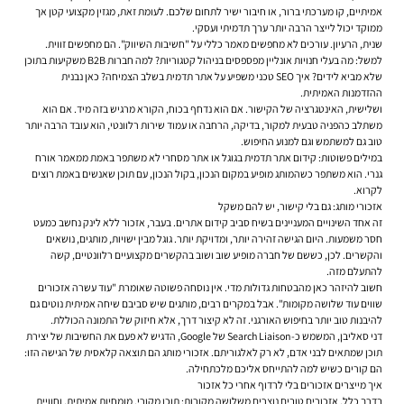
אמיתיים, קו מערכתי ברור, או חיבור ישיר לתחום שלכם. לעומת זאת, מגזין מקצועי קטן אך
ממוקד יכול לייצר הרבה יותר ערך תדמיתי ועסקי.
שנית, הרעיון. עורכים לא מחפשים מאמר כללי על "חשיבות השיווק". הם מחפשים זווית.
למשל: מה בעלי חנויות אונליין מפספסים בניהול קטגוריות? למה חברות B2B משקיעות בתוכן
שלא מביא לידים? איך SEO טכני משפיע על אתר תדמית בשלב הצמיחה? כאן נבנית
ההזדמנות האמיתית.
ושלישית, האינטגרציה של הקישור. אם הוא נדחף בכוח, הקורא מרגיש בזה מיד. אם הוא
משתלב כהפניה טבעית למקור, בדיקה, הרחבה או עמוד שירות רלוונטי, הוא עובד הרבה יותר
טוב גם למשתמש וגם למנוע החיפוש.
במילים פשוטות:
קידום אתר תדמית בגוגל
או אתר מסחרי לא משתפר באמת ממאמר אורח
גנרי. הוא משתפר כשהמותג מופיע במקום הנכון, בקול הנכון, עם תוכן שאנשים באמת רוצים
לקרוא.
אזכורי מותג: גם בלי קישור, יש להם משקל
זה אחד השינויים המעניינים בשיח סביב קידום אתרים. בעבר, אזכור ללא לינק נחשב כמעט
חסר משמעות. היום הגישה זהירה יותר, ומדויקת יותר. גוגל מבין ישויות, מותגים, נושאים
והקשרים. לכן, כששם של חברה מופיע שוב ושוב בהקשרים מקצועיים רלוונטיים, קשה
להתעלם מזה.
חשוב להיזהר כאן מהבטחות גדולות מדי. אין נוסחה פשוטה שאומרת "עוד עשרה אזכורים
שווים עוד שלושה מקומות". אבל במקרים רבים, מותגים שיש סביבם שיחה אמיתית נוטים גם
להיבנות טוב יותר בחיפוש האורגני. זה לא קיצור דרך, אלא חיזוק של התמונה הכוללת.
דני סאליבן, המשמש כ-Search Liaison של Google, הדגיש לא פעם את החשיבות של יצירת
תוכן שמתאים לבני אדם, לא רק לאלגוריתם. אזכורי מותג הם תוצאה קלאסית של הגישה הזו:
הם קורים כשיש למה להתייחס אליכם מלכתחילה.
איך מייצרים אזכורים בלי לרדוף אחרי כל אזכור
בדרך כלל, אזכורים טובים נוצרים משלושה מקורות: תוכן מקורי, מומחיות אמיתית, וחוויית