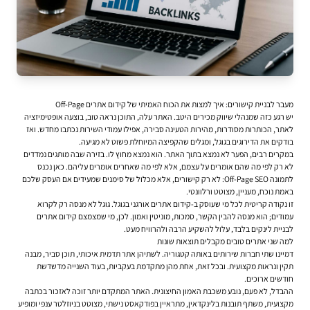
מעבר לבניית קישורים: איך למצות את הכוח האמיתי של קידום אתרים Off-Page
יש רגע כזה שמנהלי שיווק מכירים היטב. האתר עלה, התוכן נראה טוב, בוצעה אופטימיזציה
לאתר, הכותרות מסודרות, מהירות הטעינה סבירה, אפילו עמודי השירות נכתבו מחדש. ואז
בודקים את הדירוגים בגוגל, ומגלים שהקפיצה המיוחלת פשוט לא מגיעה.
במקרים רבים, הפער לא נמצא בתוך האתר. הוא נמצא מחוץ לו. בזירה שבה מותגים נמדדים
לא רק לפי מה שהם אומרים על עצמם, אלא לפי מה שאחרים אומרים עליהם. כאן נכנס
לתמונה Off-Page SEO: לא רק קישורים, אלא מכלול של סימנים שמעידים אם העסק שלכם
באמת נוכח, מעניין, מצוטט ורלוונטי.
זו נקודה קריטית לכל מי שעוסק ב-
קידום אתרים אורגני בגוגל
. גוגל לא מנסה רק לקרוא
עמודים; הוא מנסה להבין הקשר, סמכות, מוניטין ואמון. לכן, מי שמצמצם
קידום אתרים
לבניית לינקים בלבד, עלול להשקיע הרבה ולהרוויח מעט.
למה שני אתרים טובים מקבלים תוצאות שונות
דמיינו שתי חברות שירותים באותה קטגוריה. לשתיהן אתר תדמית איכותי, תוכן סביר, מבנה
תקין ונראות מקצועית. ובכל זאת, אחת מהן מתקדמת בעקביות, בעוד השנייה מדשדשת
חודשים ארוכים.
ההבדל, לא פעם, נובע משכבת האמון החיצונית. האתר המתקדם יותר זוכה לאזכור בכתבה
מקצועית, משתף תובנות בלינקדאין, מתראיין בפודקאסט נישתי, מצוטט בניוזלטר ענפי ומופיע