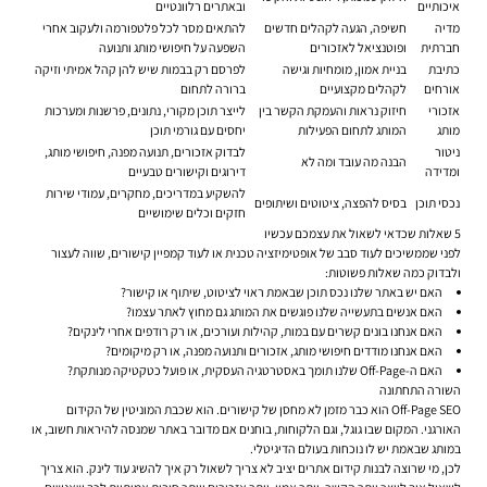
איכותיים
ובאתרים רלוונטיים
מדיה
חשיפה, הגעה לקהלים חדשים
להתאים מסר לכל פלטפורמה ולעקוב אחרי
חברתית
ופוטנציאל לאזכורים
השפעה על חיפושי מותג ותנועה
כתיבת
בניית אמון, מומחיות וגישה
לפרסם רק בבמות שיש להן קהל אמיתי וזיקה
אורחים
לקהלים מקצועיים
ברורה לתחום
אזכורי
חיזוק נראות והעמקת הקשר בין
לייצר תוכן מקורי, נתונים, פרשנות ומערכות
מותג
המותג לתחום הפעילות
יחסים עם גורמי תוכן
ניטור
לבדוק אזכורים, תנועה מפנה, חיפושי מותג,
הבנה מה עובד ומה לא
ומדידה
דירוגים וקישורים טבעיים
להשקיע במדריכים, מחקרים, עמודי שירות
נכסי תוכן
בסיס להפצה, ציטוטים ושיתופים
חזקים וכלים שימושיים
5 שאלות שכדאי לשאול את עצמכם עכשיו
לפני שממשיכים לעוד סבב של אופטימיזציה טכנית או לעוד קמפיין קישורים, שווה לעצור
ולבדוק כמה שאלות פשוטות:
האם יש באתר שלנו נכס תוכן שבאמת ראוי לציטוט, שיתוף או קישור?
האם אנשים בתעשייה שלנו פוגשים את המותג גם מחוץ לאתר עצמו?
האם אנחנו בונים קשרים עם במות, קהילות ועורכים, או רק רודפים אחרי לינקים?
האם אנחנו מודדים חיפושי מותג, אזכורים ותנועה מפנה, או רק מיקומים?
האם ה-Off-Page שלנו תומך באסטרטגיה העסקית, או פועל כטקטיקה מנותקת?
השורה התחתונה
Off-Page SEO הוא כבר מזמן לא מחסן של קישורים. הוא שכבת המוניטין של הקידום
האורגני. המקום שבו גוגל, וגם הלקוחות, בוחנים אם מדובר באתר שמנסה להיראות חשוב, או
במותג שבאמת יש לו נוכחות בעולם הדיגיטלי.
לכן, מי שרוצה לבנות
קידום אתרים
יציב לא צריך לשאול רק איך להשיג עוד לינק. הוא צריך