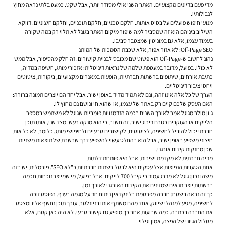
מדי פעם בדיונים מקצועיים. האתר השני אולי מסודר יותר, אבל שקט. כמעט בלתי נראה מחוץ
לגבולותיו.
מנועי חיפוש פועלים על בסיס אותות. חלקם טכניים, חלקם תוכניים, וחלקם חיצוניים. דווקא
השילוב ביניהם הוא זה שמסביר למה
שיפור מיקום האתר בגוגל
לא תלוי רק במה שקורה
בעמוד עצמו, אלא גם במוניטין שמצטבר סביבו.
Off-Page SEO: לא אזור אפור, אלא שכבת הסמכות של המותג
נהוג לחשוב ש-Off-Page הוא פשוט שם מכובס לבניית קישורים. זה חלק מהסיפור, אבל ממש
לא כולו. בפועל, מדובר במעטפת שלמה של נראות דיגיטלית: אזכורי מותג, חשיפה במדיה,
כתיבת אורחים, שיתופים ברשתות חברתיות, הופעות במאגרים מקצועיים, ביקורות, ציטוטים
ויחסי ציבור דיגיטליים.
הערך של כל אלה אינו זהה, וגם לא תמיד מדיד באופן ישיר. אבל יחד הם יוצרים תמונה ברורה:
האם העסק שלכם קיים רק באתר של עצמו, או שהוא חי ונושם גם מחוץ לו.
ג'ון מולר מגוגל אמר לאורך השנים בכמה הזדמנויות פומביות שגוגל לא משתמש במספר
הלייקים או העוקבים כגורם דירוג ישיר. זה חשוב, כי הוא מנקה רעש. מצד שני, אותו תוכן
חברתי יכול להוביל לחשיפה, לציטוטים, לקישורים טבעיים ולחיפושי מותג. כלומר, לא כל אות
חיצוני משפיע באופן ישיר, אבל הוא בהחלט עשוי להשפיע דרך שרשרת של תוצאות משניות
שכן מחזקות קידום אורגני.
מדיה חברתית לא מקדמת ישירות, אבל היא פותחת דלתות
אחת הטעויות הנפוצות אצל עסקים היא לבטל רשתות חברתיות כ"לא SEO". פורמלית, יש בזה
משהו נכון: גוגל לא מדרג עמוד כי קיבל 700 לייקים. אבל בפועל, מי שמייצר נוכחות חכמה
ברשתות יוצר תנאים שמזינים את הקידום האורגני לאורך זמן.
כך זה נראה בשטח: חברה מפרסמת בלינקדאין ניתוח חד על מגמה בענף. הפוסט זוכה
לחשיפה, מגיע למנהלי שיווק, אחד מהם משתף אותו בניוזלטר, עורך תוכן נחשף אליו ומצטט
את החברה בכתבה. כמה שבועות אחר כך מופיע גם קישור טבעי. לא היה כאן קסם, אלא
מסלול הגיוני של הפצה, אמון וגילוי.