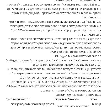
דוגמאות מעשיות: איך זה נראה בעולם האמיתי
חברת B2B שמוכרת פתרון תוכנה יכולה לפרסם דוח קצר על טעויות נפוצות בתהליך הטמעה.
מהדוח הזה אפשר לגזור פוסט ללינקדאין, הצעת טור אורח לאתר מקצועי, וציטוטים לעיתונאי
שמסקר את התחום. כל אחד מהמהלכים האלה בנפרד קטן יחסית; יחד, הם יוצרים מסה
קריטית של נראות.
בעל חנות אונליין בתחום העיצוב יכול לבנות עמוד מדריך מושקע על בחירת חומרים, לשתף
קטעים ממנו באינסטגרם, לפנות לבלוגים נישתיים עם תובנות מתוך המדריך, ולעקוב אחרי
אזכורים שמופיעים בהמשך. כך
קידום אתרים לעסקים
הופך מחבילת פעולות SEO למהלך
מותגי-תוכני רחב יותר.
משרד מקצועי, למשל רואי חשבון או עורכי דין, יכול לפרסם פרשנות מהירה לשינוי רגולטורי.
אם התגובה כתובה היטב ומגיעה בזמן, היא עשויה להפוך למקור לכתבה, לפוסט שמקבל
שיתופים, לאזכור בניוזלטר ענפי ואחר כך גם לכניסות אורגניות איכותיות. כאן רואים היטב
כיצד סמכות מקצועית מתורגמת לנראות דיגיטלית.
מה חשוב לזכור לפני שמשקיעים ב-Off-Page
לא כל אזכור מועיל. לא כל קישור איכותי. לא כל הופעה בתקשורת רלוונטית. כמו ב-On-Page
וכמו ב-SEO טכני, גם כאן האיכות וההתאמה חשובות יותר מהכמות.
מעבר לכך, Off-Page לא מחליף עבודה פנימית באתר. אם האתר עצמו חלש, איטי, מבולגן או
לא משכנע, חשיפה חיצונית לבדה לא תפתור את הבעיה. קידום אורגני חזק נשען על שילוב:
תוכן טוב, מבנה נכון, חוויית משתמש סבירה, והכרה חיצונית שמחזקת את הכול.
זו גם הסיבה שעסקים ששואלים אם להשקיע קודם ב-SEO טכני, בתוכן או בבניית סמכות,
צריכים בדרך כלל לחשוב פחות במונחי "או-או" ויותר במונחי סדר עדיפויות משולב. Off-Page
עובד הכי טוב כשהאתר מוכן לקלוט את הערך שהוא מייצר.
טבלת סיכום: מה באמת בונה Off-Page חזק
מרכיב
התרומה לקידום אתרים
מה חשוב לעשות בפועל
קישורים
להעדיף קישורים טבעיים מתוך תוכן איכותי
חיזוק סמכות, רלוונטיות והקשר