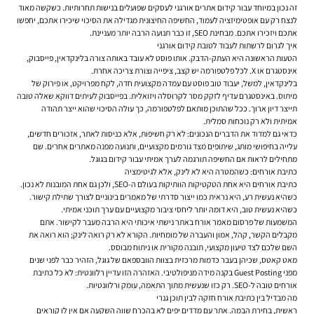
זה נכון במיוחד עבור
קידום אתרים אורגני לעסקים
שפועלים בנישות תחרותיות. כשקשה מאוד
לנצח רק עם אופטימיזציה לעמוד, החשיפה החיצונית מגדילה את הסיכוי שיכירו אתכם, יחפשו
אתכם ויזכירו אתכם. מבחינת SEO, זו כבר תנועה הרבה יותר מעניינת.
איך לגרום לרשתות לעבוד לטובת קידום אורגני
הטעות הראשונה היא העתק-הדבק. אותו פוסט לא עובד באותה צורה בלינקדאין, פייסבוק,
אינסטגרם או X. לכל פלטפורמה יש קצב, ציפייה וצורת צריכה אחרת.
בלינקדאין, למשל, יעבוד טוב פוסט עם עמדה מקצועית חדה, לקח מפרויקט, או פירוק של
מיתוס. באינסטגרם עדיף לזקק מסר לקרוסלה ויזואלית. בפייסבוק לעיתים דווקא שאלה טובה
תייצר דיון ארוך. ככל שהתוכן מותאם לפלטפורמה, כך עולה הסיכוי שהוא ייצר תהודה
אמיתית ולא רק נוכחות סמלית.
כדאי גם למדוד את הדברים הנכונים: לא רק חשיפות, אלא כניסות לאתר, אזכורים חדשים,
עלייה בחיפושי מותג, שיתופים מצד גורמים מקצועיים, ותנועה מפנה מאתרים אחרים. שם
מתחילים לראות אם החשיפה תורגמה לערך אמיתי עבור קידום בגוגל.
כתיבת אורחים: כשהמטרה היא לא לינק, אלא לגיטימציה
כתיבת אורחים היא אחת הטקטיקות הוותיקות בעולם ה-SEO, ולכן גם אחת המובנות לא נכון.
כשהיא נעשית רע, היא נראית כמו ייצור סדרתי של מאמרים בינוניים לצורך שתילת קישור.
כשהיא נעשית טוב, היא דומה יותר ליחסי ציבור מקצועיים עם ערך תוכני אמיתי.
המשמעות של פרסום מאמר אורח באתר נישתי איכותי היא הרבה מעבר לקישור. אתם
מקבלים הקשר, קהל, אמון והעברה של מומחיות. הקורא לא רק רואה לינק; הוא רואה את
השם שלכם לצד טיעון מקצועי, תובנה מקורית או ניתוח מבוסס.
מאט קאטס, שכיהן בעבר כדמות מרכזית בצוות הוובספאם של גוגל, הזהיר כבר לפני שנים
מפני Guest Posting בקנה מידה מניפולטיבי. האזהרה הזו עדיין רלוונטית: לא כל כתיבת
אורחים טובה ל-SEO. רק כזו שנעשית מתוך התאמה, עומק ורלוונטיות.
מה מבדיל בין כתיבת אורח חזקה לבין תוכן גנרי
ראשית, בחירת הבמה. אתר עם מדדים יפים לא בהכרח שווה השקעה אם אין לו קוראים