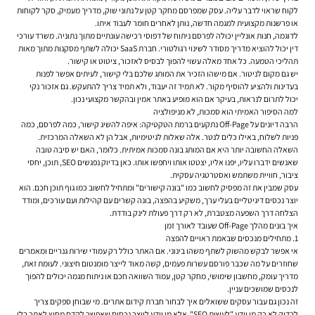
לקוח שראוי לדבר עליה. עסק שמפרסם מחקר קטן על נתוני שוק, מדריך מעמיק, סקר לקוחות
או פרשנות מקצועית למגמה חדשה, נותן לאחרים חומר לעבוד איתו.
לדוגמה, חנות אונליין יכולה לפרסם ניתוח של דפוסי רכישה עונתיים מתוך נתוניה. משרד עורכי
דין יכול להוציא מדריך מסודר לשינוי רגולטורי. חברת SaaS יכולה לשתף מסקנות מתוך מאות
תהליכי הטמעה. כל אחד מאלה עשוי להפוך לבסיס לאזכור, ציטוט או קישור.
יש גם מקום לניטור. אם מישהו הזכיר את המותג שלכם בלי קישור, לעיתים אפשר לפנות
בעדינות ולהציע להוסיף מקור. לא תמיד זה יעבוד, ולא תמיד צריך להתעקש. גם אזכור נקי
יכול לתרום לנראות, בעיקר אם הוא מופיע באתר אמין ובהקשר מקצועי נכון.
למה הסיפור האמיתי הוא סמכות, לא מניפולציה
הרבה דיונים על Off-Page נתקעים ברמת הטקטיקה: איפה להשיג קישור, כמה לפרסם, כמה
פניות לשלוח, באילו כלים לנטר. אלה שאלות לגיטימיות, אבל הן לא השאלה המרכזית.
השאלה החשובה יותר היא אם המותג בונה סמכות אמיתית. כלומר, האם יש סיבה טובה
שאנשים ידברו עליו, יפנו אליו, יצטטו אותו ויחפשו אותו. כאן בדיוק נפגשים SEO, תוכן, יחסי
ציבור, חוויית משתמש ואסטרטגיה עסקית.
עסק שמבין את זה מפסיק לחשוב כמו "בונה קישורים" ומתחיל לחשוב כמו גוף תוכן חכם. הוא
יוצר נכסים דיגיטליים בעלי ערך, משקיע בהפצה, בונה קשרים עם קהילות ועם עורכים, ומודד
הצלחה דרך השפעה מצטברת, לא רק דרך פעולת לינק בודדת.
איך בונים מהלך Off-Page שעובד לאורך זמן
1. מתחילים מנכסים שבאמת ראויים להפצה
אי אפשר לבקש מהשוק לשתף משהו בינוני. אם האתר כולל רק עמודי שירות גנריים ומאמרים
שחוזרים על מה שכבר פורסם עשרות פעמים, קשה מאוד לייצר מומנטום חיצוני. לעומת זאת,
מדריך עומק, מחשבון שימושי, מחקר קטן, עמוד השוואה חכם או ניתוח מגמה יכולים להפוך
לנכסים שמושכים עניין.
זה נכון גם עבור עסקים ששואלים
איך לבחור חברת קידום אתרים
. מי שבוחן ספקים צריך
לבדוק לא רק מי יודע "לעשות SEO", אלא מי יודע לייצר נכסים שאפשר לקדם מחוץ לאתר בלי