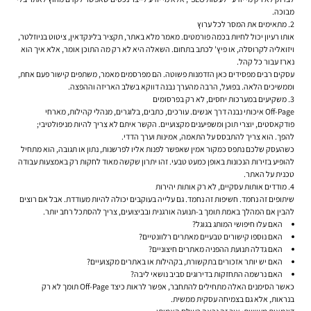
מבוכה.
2. מתאימים את המסר לכל ערוץ
אותו רעיון יכול לחיות בכמה פורמטים. מאמר מלא באתר, תקציר בלינקדאין, ציטוט בניוזלטר,
ויזואליה לקרוסלה, או פיץ' לכתב בתחום. השאלה היא לא רק מה התוכן אומר, אלא איך הוא
נארז עבור כל קהל.
עסקים רבים מפסידים כאן הזדמנות פשוטה. הם מפרסמים מאמר, משתפים קישור פעם אחת,
וממשיכים הלאה. בפועל, הרבה מהערך נבנה דווקא בשלב האריזה וההפצה.
3. משקיעים במערכות יחסים, לא רק בפרסומים
Off-Page איכותי נבנה דרך אנשים. עורכים, כתבים, בלוגרים, מנהלי קהילות, מארחי
פודקאסטים, יוצרי תוכן ומשפיענים מקצועיים. הקשר איתם לא צריך להיות מניפולטיבי;
להפך. הוא צריך להתבסס על התאמה, אמינות וערך הדדי.
כשהעסק שלכם נתפס כמקור אמין שאפשר לפנות אליו לפרשנות, נתון או תגובה, הוא מתחיל
להופיע בזירות הנכונות באופן כמעט טבעי. זהו יתרון שקשה מאוד לחקות רק באמצעות עבודה
טכנית על האתר.
4. מודדים אותות עסקיים, לא רק אותות יהירות
שיתופים זה נחמד. חשיפות זה נחמד. גם עלייה בעוקבים יכולה להיות מעודדת. אבל אם רוצים
להבין אם המהלך באמת תומך ב-
תנועה אורגנית
ובביצועים, צריך להסתכל רחב יותר.
האם עלו חיפושי המותג בגוגל?
האם נוספו קישורים טבעיים מאתרים רלוונטיים?
האם גדלה תנועת ההפניה מאתרים חיצוניים?
האם יש יותר אזכורים בתקשורת, בקהילות או באתרים מקצועיים?
האם נרשמה התחזקות בדירוגים סביב נושאי ליבה?
כאשר הסימנים האלה מתחילים להתחבר, אפשר לראות כיצד Off-Page תומך לא רק
בנראות, אלא גם בצמיחה עסקית ממשית.