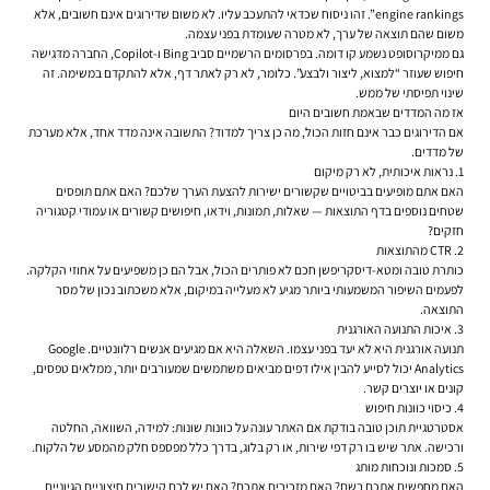
engine rankings”. זהו ניסוח שכדאי להתעכב עליו. לא משום שדירוגים אינם חשובים, אלא
משום שהם תוצאה של ערך, לא מטרה שעומדת בפני עצמה.
גם ממיקרוסופט נשמע קו דומה. בפרסומים הרשמיים סביב Bing ו-Copilot, החברה מדגישה
חיפוש שעוזר “למצוא, ליצור ולבצע”. כלומר, לא רק לאתר דף, אלא להתקדם במשימה. זה
שינוי תפיסתי של ממש.
אז מה המדדים שבאמת חשובים היום
אם הדירוגים כבר אינם חזות הכול, מה כן צריך למדוד? התשובה אינה מדד אחד, אלא מערכת
של מדדים.
1. נראות איכותית, לא רק מיקום
האם אתם מופיעים בביטויים שקשורים ישירות להצעת הערך שלכם? האם אתם תופסים
שטחים נוספים בדף התוצאות — שאלות, תמונות, וידאו, חיפושים קשורים או עמודי קטגוריה
חזקים?
2. CTR מהתוצאות
כותרת טובה ומטא-דיסקריפשן חכם לא פותרים הכול, אבל הם כן משפיעים על אחוזי הקלקה.
לפעמים השיפור המשמעותי ביותר מגיע לא מעלייה במיקום, אלא משכתוב נכון של מסר
התוצאה.
3. איכות התנועה האורגנית
תנועה אורגנית היא לא יעד בפני עצמו. השאלה היא אם מגיעים אנשים רלוונטיים. Google
Analytics יכול לסייע להבין אילו דפים מביאים משתמשים שמעורבים יותר, ממלאים טפסים,
קונים או יוצרים קשר.
4. כיסוי כוונות חיפוש
אסטרטגיית תוכן טובה בודקת אם האתר עונה על כוונות שונות: למידה, השוואה, החלטה
ורכישה. אתר שיש בו רק דפי שירות, או רק בלוג, בדרך כלל מפספס חלק מהמסע של הלקוח.
5. סמכות ונוכחות מותג
האם מחפשים אתכם בשם? האם מזכירים אתכם? האם יש לכם קישורים חיצוניים הגיוניים