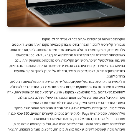
מיקרוסופט מראה למה קידום אתרים כבר לא נמדד רק לפי מיקום
פעם היה קל יחסית להסביר הצלחה בחיפוש. בודקים באיזה מקום האתר מופיע, רואים אם
עלינו או ירדנו, ומסיקים מסקנות. אלא שהשיחה סביב חיפוש השתנתה. לאט, ואז בבת אחת.
כשמיקרוסופט משלבת יותר ויותר יכולות מבוססות AI בתוך Bing, ב-Copilot ובממשקי
תשובות שמדלגים על רשימת הקישורים הקלאסית, היא מדגימה משהו עמוק יותר: עולם
החיפוש כבר לא נמדד רק בדירוגים בגוגל או במנוע חיפוש כזה או אחר. הוא נמדד גם בנראות,
בנוכחות בתוך תשובות, באמון שהמותג מייצר, וביכולת של התוכן להפוך למקור שמנועים
בוחרים להציג.
זו לא אמירה תיאורטית. עבור בעלי עסקים, מנהלי שיווק ומי שאחראים על צמיחה דיגיטלית,
המשמעות מיידית: גם אם אתם עוסקים ב
קידום אתרים אורגני בגוגל
, המדידה כבר לא יכולה
להסתכם בשאלה אם עמוד מסוים נמצא במקום 3 או 7. צריך לשאול מה המשתמש ראה, איזה
מסר הוא קיבל, האם הוא הגיע אליכם, והאם הסמכות הדיגיטלית שלכם באמת גדלה.
האתגר המרכזי: הדירוג נשאר חשוב, אבל הוא כבר לא מספר את כל הסיפור
הבלבול מובן. במשך שנים, כל עולם ה-SEO נבנה סביב שיפור מיקום האתר בגוגל. מחקר
מילות מפתח, אופטימיזציית On Page, קישורים פנימיים, קישורים חיצוניים, SEO טכני ומבנה
אתר נכון — כל אלה כוונו, בסופו של דבר, להשגת חשיפה בדפי התוצאות.
אבל דפי התוצאות עצמם השתנו. הרבה לפני מהפכת ה-AI, גוגל ומיקרוסופט הוסיפו מפות,
תיבות תשובה, קטעים מודגשים, שאלות נפוצות, ביקורות, סרטונים, מוצרים ותמונות. התוצאה