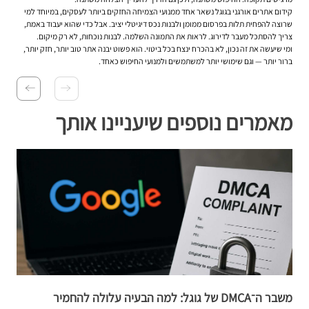
קידום אתרים אורגני בגוגל נשאר אחד ממנועי הצמיחה החזקים ביותר לעסקים, במיוחד למי
שרוצה להפחית תלות בפרסום ממומן ולבנות נכס דיגיטלי יציב. אבל כדי שהוא יעבוד באמת,
צריך להסתכל מעבר לדירוג. לראות את התמונה השלמה. לבנות נוכחות, לא רק מיקום.
ומי שיעשה את זה נכון, לא בהכרח ינצח בכל ביטוי. הוא פשוט יבנה אתר טוב יותר, חזק יותר,
ברור יותר — וגם שימושי יותר למשתמשים ולמנועי החיפוש כאחד.
מאמרים נוספים שיעניינו אותך
משבר ה־DMCA של גוגל: למה הבעיה עלולה להחמיר