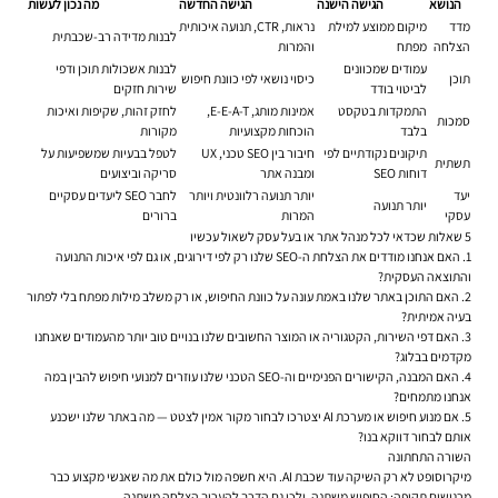
הנושא
הגישה הישנה
הגישה החדשה
מה נכון לעשות
מדד
מיקום ממוצע למילת
נראות, CTR, תנועה איכותית
לבנות מדידה רב-שכבתית
הצלחה
מפתח
והמרות
עמודים שמכוונים
לבנות אשכולות תוכן ודפי
תוכן
כיסוי נושאי לפי כוונת חיפוש
לביטוי בודד
שירות חזקים
התמקדות בטקסט
אמינות מותג, E-E-A-T,
לחזק זהות, שקיפות ואיכות
סמכות
בלבד
הוכחות מקצועיות
מקורות
תיקונים נקודתיים לפי
חיבור בין SEO טכני, UX
לטפל בבעיות שמשפיעות על
תשתית
דוחות SEO
ומבנה אתר
סריקה וביצועים
יעד
יותר תנועה רלוונטית ויותר
לחבר SEO ליעדים עסקיים
יותר תנועה
עסקי
המרות
ברורים
5 שאלות שכדאי לכל מנהל אתר או בעל עסק לשאול עכשיו
1. האם אנחנו מודדים את הצלחת ה-SEO שלנו רק לפי דירוגים, או גם לפי איכות התנועה
והתוצאה העסקית?
2. האם התוכן באתר שלנו באמת עונה על כוונת החיפוש, או רק משלב מילות מפתח בלי לפתור
בעיה אמיתית?
3. האם דפי השירות, הקטגוריה או המוצר החשובים שלנו בנויים טוב יותר מהעמודים שאנחנו
מקדמים בבלוג?
4. האם המבנה, הקישורים הפנימיים וה-SEO הטכני שלנו עוזרים למנועי חיפוש להבין במה
אנחנו מתמחים?
5. אם מנוע חיפוש או מערכת AI יצטרכו לבחור מקור אמין לצטט — מה באתר שלנו ישכנע
אותם לבחור דווקא בנו?
השורה התחתונה
מיקרוסופט לא רק השיקה עוד שכבת AI. היא חשפה מול כולם את מה שאנשי מקצוע כבר
מרגישים תקופה: החיפוש משתנה, ולכן גם הדרך להעריך הצלחה משתנה.