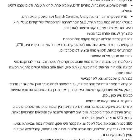
חוויית משתמש: ניווט ברור, מסרים חדים, עומס מופחת, קריאות טובה, ודפים שנבנו להניע
לפעולה.
מדידה עסקית: חיבור בין Search Console, Analytics ויעדים עסקיים אמיתיים.
כשכל ארבע השכבות עובדות יחד, SEO הופך להרבה יותר ממהלך של “קידום בגוגל”. הוא
נהיה מנגנון שמייצר אמון, ביקוש וצמיחה לאורך זמן.
מה צריך לעשות אחרת כבר עכשיו
להפסיק למדוד הצלחה רק לפי מיקומי מילות מפתח
מיקומים עדיין שימושיים. הם פשוט לא מספיקים. בנו דשבורד שמחבר בין דירוגים, CTR,
המרות, דפי כניסה, חיפושי מותג וביצועי דפים מרכזיים.
לחדד את מחקר מילות המפתח
לא כל נפח חיפוש גבוה הוא הזדמנות טובה. במחקר מילות מפתח נכון צריך לבדוק גם מהי
הכוונה שמאחורי החיפוש, איזה סוג תוצאות מופיע, והאם אתם באמת יכולים לתת את המענה
הטוב ביותר.
לבנות תוכן שמכסה נושא, לא רק ביטוי
במקום עוד מאמר שטחי על מונח פופולרי, עדיף לעיתים לבנות מערך תוכן שמקשר בין מדריך
ראשי, שאלות נפוצות, מקרי שימוש, השוואות ודף שירות. כך גם המשתמש וגם מנוע החיפוש
מבינים שיש כאן עומק.
לחזק מבנה אתר וקישורים פנימיים
אתרים רבים משקיעים בכתיבה ומזניחים את החיבור בין העמודים. קישורים פנימיים טובים
יוצרים היררכיה, מפזרים סמכות, ומסייעים לסריקה ולהבנה של הנושאים המרכזיים באתר.
לבדוק SEO טכני בלי להפוך אותו לדת
SEO טכני חשוב מאוד, אבל לא כל שגיאה קטנה היא אסון. התמקדו במה שבאמת משפיע:
דפים שלא נסרקים, כפילויות, זמני טעינה חלשים, מבנה URL בעייתי, קניבליזציה ועמודים
שאין להם תפקיד ברור.