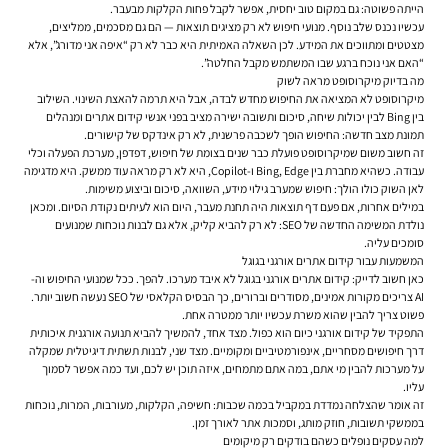
הייתה פשוטה: גם במקום טוב יחסית, אפשר לקבל פחות הקלקות מבעבר.
עכשיו נכנס שלב נוסף. מנועי חיפוש לא רק מציגים תוצאות — הם גם מסכמים, ממליצים,
מצטטים ומתווכים את המידע. לכן השאלה האמיתית היא כבר לא רק “איפה אני מדורג”, אלא
“האם אני נוכח ברגע שבו המשתמש מקבל החלטה”.
מה בדיוק מיקרוסופט מראה לשוק
מיקרוסופט לא המציאה את החיפוש מחדש לבדה, אבל היא תרמה להאצת השינוי. השילוב
בין Bing לבין יכולות שיחה, סיכום ותשובה ישירה מציב בפני אנשי קידום אתרים ומנהלים
תמונת מצב חדשה: החיפוש הופך לשכבה פרשנית, לא רק אינדקס של קישורים.
זה חשוב משום שמיקרוסופט פועלת כבר שנים בצומת של חיפוש, דפדפן, מערכת הפעלה וכלי
עבודה. כשהיא מחברת בין Bing, Edge ו-Copilot, היא לא רק מראה עוד ממשק. היא מדגימה
לאן השוק כולו הולך: חיפוש שמערב גילוי מידע, השוואה, סיכום וביצוע משימות.
במילים אחרות, אם פעם דף תוצאות היה תחנת מעבר, היום הוא לעיתים נקודת הסיום. ומכאן
נולדת המשימה החדשה של SEO: לא רק להביא קליק, אלא גם לבנות נוכחות שמנועים
סומכים עליה.
המשמעות עבור קידום אתרים אורגני בגוגל
כאן חשוב לדייק: קידום אתרים אורגני בגוגל לא איבד מערכו. להפך. ככל שמנועי החיפוש וה-
AI צריכים מקורות אמינים, מסודרים וברורים, כך הבסיס הקלאסי של SEO נעשה חשוב יותר.
פשוט צריך להבין שהוא משרת עכשיו יותר ממטרה אחת.
התפקיד של קידום אורגני כיום הוא כפול. מצד אחד, להמשיך להביא תנועה אורגנית איכותית
דרך חיפושים מסחריים, אינפורמטיביים ומקומיים. מצד שני, לבנות תשתית דיגיטלית שמקלה
על מערכות להבין מי אתם, במה אתם מתמחים, איזה תוכן יש לכם, ועד כמה אפשר לסמוך
עליו.
זה אומר שהצלחה נמדדת במקביל בכמה שכבות: חשיפה, הקלקות, מעורבות, המרות, נוכחות
בממשקי תשובות, חוזק מותג, וסמכות אתר לאורך זמן.
למה עסקים נופלים כשהם בודקים רק מיקומים