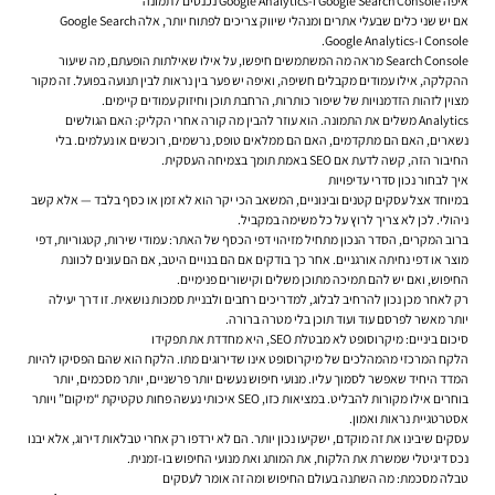
איפה Google Search Console ו-Google Analytics נכנסים לתמונה
אם יש שני כלים שבעלי אתרים ומנהלי שיווק צריכים לפתוח יותר, אלה Google Search
Console ו-Google Analytics.
Search Console מראה מה המשתמשים חיפשו, על אילו שאילתות הופעתם, מה שיעור
ההקלקה, אילו עמודים מקבלים חשיפה, ואיפה יש פער בין נראות לבין תנועה בפועל. זה מקור
מצוין לזהות הזדמנויות של שיפור כותרות, הרחבת תוכן וחיזוק עמודים קיימים.
Analytics משלים את התמונה. הוא עוזר להבין מה קורה אחרי הקליק: האם הגולשים
נשארים, האם הם מתקדמים, האם הם ממלאים טופס, נרשמים, רוכשים או נעלמים. בלי
החיבור הזה, קשה לדעת אם SEO באמת תומך בצמיחה העסקית.
איך לבחור נכון סדרי עדיפויות
במיוחד אצל עסקים קטנים ובינוניים, המשאב הכי יקר הוא לא זמן או כסף בלבד — אלא קשב
ניהולי. לכן לא צריך לרוץ על כל משימה במקביל.
ברוב המקרים, הסדר הנכון מתחיל מזיהוי דפי הכסף של האתר: עמודי שירות, קטגוריות, דפי
מוצר או דפי נחיתה אורגניים. אחר כך בודקים אם הם בנויים היטב, אם הם עונים לכוונת
החיפוש, ואם יש להם תמיכה מתוכן משלים וקישורים פנימיים.
רק לאחר מכן נכון להרחיב לבלוג, למדריכים רחבים ולבניית סמכות נושאית. זו דרך יעילה
יותר מאשר לפרסם עוד ועוד תוכן בלי מטרה ברורה.
סיכום ביניים: מיקרוסופט לא מבטלת SEO, היא מחדדת את תפקידו
הלקח המרכזי מהמהלכים של מיקרוסופט אינו שדירוגים מתו. הלקח הוא שהם הפסיקו להיות
המדד היחיד שאפשר לסמוך עליו. מנועי חיפוש נעשים יותר פרשניים, יותר מסכמים, יותר
בוחרים אילו מקורות להבליט. במציאות כזו, SEO איכותי נעשה פחות טקטיקת “מיקום” ויותר
אסטרטגיית נראות ואמון.
עסקים שיבינו את זה מוקדם, ישקיעו נכון יותר. הם לא ירדפו רק אחרי טבלאות דירוג, אלא יבנו
נכס דיגיטלי שמשרת את הלקוח, את המותג ואת מנועי החיפוש בו-זמנית.
טבלה מסכמת: מה השתנה בעולם החיפוש ומה זה אומר לעסקים