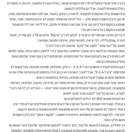
הרבה אתרים עדיין פועלים לפי דוח מיקומים שבועי, כאילו הוא כל התמונה. זה נוח, כי מספרים
כאלה פשוטים להצגה. אבל הם עלולים להטעות.
נניח שעמוד עלה ממקום 8 למקום 4. לכאורה, ניצחון. בפועל, אם לפניו מופיעים מודעות, מפה,
סרטון, תיבת תשובה ומותג חזק — יכול להיות שהשיפור כמעט לא יורגש בתנועה. מנגד, עמוד
שנמצא במקום 6 על ביטוי זנב ארוך עם כוונה מסחרית חזקה, יכול לייצר יותר לידים מעמוד
שנמצא במקום 2 על ביטוי רחב מדי.
זו בדיוק הסיבה שבאתרים רבים צריך לבחון לא רק “מיקום”, אלא גם CTR, זמן שהייה, שיעור
המרה, עומק גלילה, דפי יציאה, חיפושי מותג, ואיכות התנועה שמגיעה.
ממצב של “עוד עמוד” למצב של “מקור שהמערכת רוצה להבין”
אחת המגמות הבולטות היא המעבר מחשיבה של עמוד בודד לחשיבה מערכתית. מנועי חיפוש
לא בוחנים רק אם כתבתם מאמר על מונח מסוים. הם מנסים להבין אם האתר שלכם באמת
מחזיק מומחיות בנושא.
כאן נכנסים לעבודה מושגים כמו E-E-A-T — ניסיון, מומחיות, סמכות ואמינות. גוגל אמנם לא
מפרסמת “ציון E-E-A-T”, אבל לאורך השנים היא כן הבהירה במסמכים ובהנחיות שלה שהיא
מחפשת סימנים שמעידים על איכות ואמינות, במיוחד בתחומים רגישים.
כאשר אתר מציג כותבים ברורים, עמודי שירות מסודרים, מדיניות, כתובת, המלצות, הוכחות
מקצועיות, תוכן עומק, קישורים פנימיים טובים ומבנה אתר הגיוני — הוא לא רק “נראה רציני”
לקורא. הוא גם קל יותר להבנה עבור מנועי חיפוש.
הציטוטים שאנשי SEO לא יכולים להתעלם מהם
ג'ון מולר מגוגל חזר פעמים רבות על העיקרון שדירוגים אישיים ומוחלטים הם לא מדד יציב.
באחד ההסברים הפומביים שלו הוא הדגיש שתוצאות חיפוש משתנות בהתאם להקשר,
למכשיר, למיקום ולכוונת המשתמש. זו תזכורת חשובה: “מקום ראשון” הוא הרבה פעמים
מושג חלקי מאוד.
דני סאליבן, Search Liaison של גוגל, כתב והסביר לא פעם שהמיקוד של גוגל הוא “to show
helpful, reliable information that’s created to benefit people, not to gain search