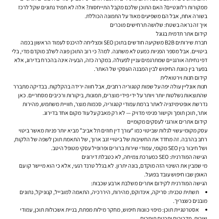
ממקורות רלוונטיים? האם התוכן שלכם מקבל התייחסות? אלה לא תמיד נתונים שקל לרכז
בשורה אחת, אבל הם משפיעים מאוד על התמונה הכוללת.
איך זה נראה בשטח: שלושה תרחישים מוכרים
קידום אתר תדמית בגוגל
חברת שירותים B2B משקיעה חודשים בתוכן SEO ומצליחה להיכנס לעמוד הראשון בכמה
ביטויים. אבל מספר הפניות כמעט לא משתנה. למה? כי רוב התוכן פונה לשלב מוקדם מדי, בלי
דפי נחיתה אורגניים שמתרגמים עניין לפעולה. במקרה כזה, הבעיה אינה בהכרח בדירוג, אלא
בפער בין כוונת החיפוש לבין המבנה העסקי של האתר.
קידום חנות וירטואלית
חנות אונליין עולה יפה על שמות קטגוריה רחבים, אבל חווה ירידה בהקלקות. בבדיקה מתברר
שהתוצאות נשלטות יותר ויותר על ידי פידי מוצרים, תמונות, ביקורות ורכיבים מסחריים. כאן
נדרשת אופטימיזציה לאתר ברמת עמודי קטגוריה, סכמות מוצר, חוויית משתמש, מהירות
אתר, תוכן תומך וקישור פנימי מדויק — לא רק מאבק על עוד מקום אחד בדירוג.
קידום אתרים אורגני לעסקים מקומיים
עסק מקומי עשוי לגלות שביטוי כמו “עורך דין חוזים תל אביב” מביא יותר פניות מאשר ביטוי
רחב בהרבה. זה מחדד את החשיבות של ביטויי זנב ארוך, של התאמת תוכן לשפה של הלקוח,
ושל חיבור בין SEO מקומי, עמודי שירות ברורים ופרופיל עסקי מטופל היטב.
הגישה המודרנית: SEO כמערכת צמיחה, לא כטבלת דירוגים
מי שמבין את השינוי הזה מוקדם, בונה יתרון. לא בגלל טרנד רגעי, אלא כי הוא מיישר קו עם
האופן שבו חיפוש עובד בפועל.
הגישה המודרנית לקידום אתרים משלבת ארבע שכבות:
תשתית טכנית: סריקה, אינדוקס, מהירות, היררכיה, התאמה למובייל, קנוניקל, נתונים
מובנים כשצריך.
אסטרטגיית תוכן: מיפוי כוונות חיפוש, מחקר מילות מפתח, בניית אשכולות תוכן, עמודי
שירות, מדריכים ותכנים תומכים.