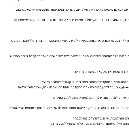
, אלא גם למציאות: קטגוריות, פילטרים, מוצרים דומים, עמודי מותג, עמודי מלאי משתנה,
וש. מבחינת עסקים, המשמעות ברורה: מחקר מילות מפתח צריך להתחבר גם לנקודות החוזקה האמיתיות של
ן, ליווי בקבלת אשראי או השוואה בין מודלים של ייעוץ. התוצאה תהיה בדרך כלל מבנה תוכן עשיר
וריה גנרי של “כיסאות”. קידום חנות וירטואלית מצליח כאשר שפת האתר מתקרבת לשפת החיפוש
לבנות משפך אורגני, לא רק עמודים בודדים.
איך המשתמשים מתקדמים באתר, ואילו ביטויים קשורים להמרות בפועל.
Google Search Console הוא כלי מצוין להבנת הפער בין נראות לבין תנועה. אם עמוד מופיע הרבה אך לא זוכה להקלקות, ייתכן שהכותרת או התיאור לא מספיק משכנעים, או שהכוונה לא מדויקת. Google Analytics עוזר להבין מה קורה אחרי ההקלקה: האם התנועה נשארת, צורכת תוכן, גולשת
אתר כולו נהיה מובן יותר — גם למשתמש וגם למנוע החיפוש.
יר מאוד. המשמעות היא שעל עסקים לחשוב פחות במונחים של “מילה” ויותר במונחים של “שאלה”
שים יותר למצות את העבודה על מילות המפתח.
 מחקר מילות מפתח הוא הנקודה שבה כל זה מתחיל לקבל צורה.