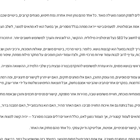
Google Keyword Planner, Ahrefs, Semrush, Google Search Con ו-Google Analytics יכולים לספק תמונה מועילה מאוד. כל אחד מהם נותן זווית אחר
 אמת אבסולוטית. לפעמים ביטוי ייראה מפתה בגלל מספרים, אך בפועל הוא לא מתאים למוצר, לשלב העסקי
א תהליך פרשני, לא רק טכני.
בנות בפועל הוא קבוצות נושא. כלומר: ביטוי מרכזי, ביטויים משניים, שאלות תומכות, ורכיבי תוכן שנוג
הראשי בנושא מסוים, והיא עוזרת למשתמש להתקדם בצורה טבעית בין שלבי הלמידה, ההשוואה והפנייה.
מודים מופיעים, מה עומק התוכן, האם אלו מותגים חזקים, האם יש יתרון לקישורים חיצוניים, ומה רמת 
הזדמנות. במקרים אחרים תבינו שהביטוי אמנם נחשק, אבל תוצאות החיפוש נשלטות על ידי אתרי ענק, מיל
ם מומחיות מוכחת, חוויית משתמש טובה, מהירות אתר מספקת, קישורים פנימיים חכמים ותוכן שבאמת מח
הוא כתוב היטב, לא תמיד יספיק. גוגל בוחנת גם את איכות החוויה סביבו: האם האתר מהיר, האם הוא נוח במובייל, הא
 שביטוי מסוים מתאים לעמוד קטגוריה, אך העמוד נטען לאט, כולל תיאורים דלים ומבנה מסורבל — יהיה קשה למצ
, סמכות ואמינות — הכוונה אינה לתגית קסם. זו מסגרת חשיבה. אם אתם כותבים על תחום מקצועי, במיוחד כזה שמשפיע על 