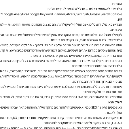
המפתח.
שלב שני: להשתמש בכלים — אבל לא להפוך לעבדים שלהם
sole
זמן.
אבל יש כאן מלכודת: כלים אינם תחליף לשיקול דעת. הם מציגים אומדנים, מגמות והזדמנויות — לא
איכותיים.
ג'ון מולר מגוגל הדגיש לא פעם בתקשורת המקצועית שאין “צפיפות מילות מפתח” אידיאלית ואין טעם לחשוב על SEO כעל מניפולציה מילולית. ההקשר, הרלוונטיות והערך למשתמש חשובים יותר. זו תזכורת טובה לכך שמחקר מילות מפתח הו
שלב שלישי: לבנות אשכולות נושא, לא רק רשימת ביטויים
אחת הטעויות הנפוצות היא לייצר רשימה ארוכה של מונחים בלי להפוך אותה למבנה עבודה. מה שצריך ל
אתר ברור יותר, וגם מנגנון קישורים פנימיים שמחזק את הסמכות הנושאית.
באתרים רבים ניתן לראות שהיררכיה טובה עושה הבדל ממשי. היא עוזרת לגוגל להבין מהו העמוד 
שלב רביעי: לנתח תחרות בצורה מפוכחת
בדיקת תחרות אינה מסתכמת בשאלה “כמה קשה לקדם את הביטוי”. כדאי לבדוק מי מדורג, איזה סוג ע
לפעמים תגלו שהמתחרים חזקים מאוד, אבל לא באמת עונים טוב על כוונת החיפוש. זו יכולה להיות 
מביטויי זנב ארוך, ואז להתרחב בהדרגה.
ניתוח תחרות טוב כולל גם מבט פנימה: האם לכם יש את היכולת לייצר עמוד טוב יותר? האם יש לכ
תוכן טוב הוא רק חלק מהתמונה
אחד השינויים החשובים בעולם ה-SEO הוא ההבנה שתוכן לבדו, גם אם 
לשלב הבא.
כאן נכנסים לתמונה SEO טכני ואופטימיזציה לאתר. אם מחקר מילות המפתח מראה
הולך לאיבוד.
זו בדיוק הסיבה שהסתכלות מערכתית חשובה. קידום אורגני אפקטיבי מחבר בין תוכן, UX, מבנה אתר, קישורים פנימיים, אמינות, אנליטיקה ודיוק עסקי. כל אחד מהם מחזק את האחר.
E-E-A-T, אמינות עסקית ולמה זה חשוב גם במחקר מילות מפתח
כאשר גוגל ובעלי אתרים מדברים על E-E-A-T — ניסיון, מומחיות