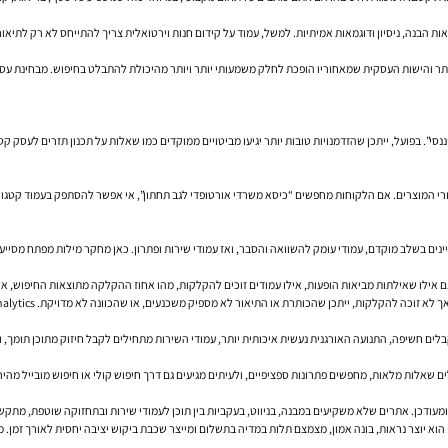
הבנה, ניסיון ודוגמאות אמיתיות. למשל, עמוד על קידום חנות וירטואלית צריך להתייחס לא רק לתיאוריה
ורת המקצועית שהאמינות של האתר והישות העסקית שמאחוריו הופכת לחלק משמעותי יותר ויותר מהיכולת להתבלט בחיפ
י”. בפועל, ייתכן שהזדמנויות טובות יותר יגיעו מביטויים ממוקדים כמו שאלות על תכנון תזרים לעסק קט
אורי המוצרים. אם הלקוחות מחפשים “כיסא משרדי אורטופדי לגב תחתון”, אי אפשר להסתפק בעמוד קטג
ינים בשלב מוקדם, עמודי עומק להשוואה והסבר, ואז עמודי שירות ופתרון. כאן מחקר מילות מפתח מסייע 
גם אילו שאילתות מביאות הופעות, אילו עמודים זוכים להקלקות, מהו אחוז ההקלקה מתוצאות החיפוש, 
ם חשיפה, התנועה האורגנית נעשית איכותית יותר, עמודי השירות מתחילים לקבל חיזוק מתוכן תומך, וה
 שאלות מלאות, מחפשים פתרונות ספציפיים, ולעיתים מגיעים גם דרך חיפוש קולי או חיפוש מובייל מה
 ומעודכן. אתרים שלא משקיעים במבנה, בניווט, בעקביות בין תוכן לעמודי שירות ובתחזוקה שוטפת, מתק
הוא יוצר נראות, בונה אמון, מצמצם תלות במדיה בתשלום ומייצר שכבת ביקוש יציבה יחסית לאורך זמן.