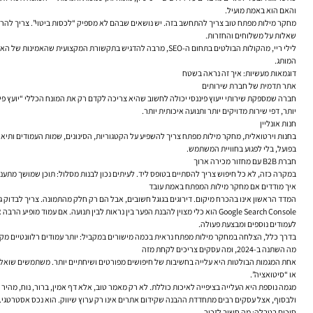
והאם הוא באמת מועיל.
מחקר מילות מפתח טוב צריך להתחשב בזה. יש נושאים שבהם לא מספיק “לכסות ביטוי”. צריך להראות 
שאלות על משלוחים והחזרות.
לילי ריי, מהקולות הבולטים בתחום ה-SEO, מרבה להדגיש בתקש
המותג.
דוגמאות מעשיות: איך זה נראה בשטח
אתר תדמית של חברת שירותים
חברה שמספקת שירותי ייעוץ פיננסי יכולה לחשוב שהיא צריכה לקדם רק את המונח הכללי “יועץ פיננס
יותר, דפי שירות מדויקים יותר ותנועה איכותית יותר.
חנות אונליין
בחנות וירטואלית, מחקר מילות מפתח צריך להשפיע על הקטגוריות, הסינונים, שמות העמודים ותי
בפועל, בלי לפגוע בחוויית המשתמש.
חברת B2B עם מחזור מכירה ארוך
במקרה כזה, לא כל חיפוש צריך להסתיים בטופס ליד. לעיתים נכון לבנות מסלול: תוכן שמושך מתעני
איך מודדים אם מחקר מילות המפתח באמת עובד
המדד הראשון אינו בהכרח מיקום. דירוגים בגוגל חשובים, אבל הם רק חלק מהתמונה. צריך לבדוק 
לעמודים נוספים ומבצעת פעולה.
בדרך כלל, הצלחה במחקר מילות מפתח נראית בכמה מישורים במקביל: יותר עמודים רלוונטיים מקבלי
מה השתנה ב-2024, ומה עסקים צריכים לקחת מזה
אחת המגמות הבולטות היא עלייה בחשיבות של חיפושים מפורטים ושיחתיים יותר. משתמשים שואלים
או “סיטואציה”.
מגמה נוספת היא העלייה בציפייה לאיכות כוללת. לא רק מאמר טוב, אלא דף אמין, ברור, נוח, מהיר
ולבסוף, אצל עסקים רבים מתחדדת ההבנה שקידום אתרים אינו רק ערוץ שיווק. הוא נכס אסטרטגי. 
סיכום בטבלה: מה חשוב לזכור