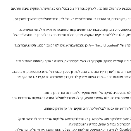
בצע את השלב הזה נכון, לא רק משפר דירוגים בגוגל. הוא בונה תשתית עסקית יציבה יותר, עם
ניים, ואילו בכלל לא מצדיקים השקעה. מחקר מילות מפתח טוב עוזר להבחין בין תנועה “יפה על
גוגל עצמה משדרת בשנים האחרונות כיוון עקבי: להבין טוב יותר את משמעות החיפוש, לא רק את המילים המדויקות שבו. דני סאליבן, Search Liaison של Google, חזר לא פעם בתקשורת המקצועית על העיקרון של “helpful content” — תוכן שנבנה עבור אנשים ולא רק עבור מנועי חיפוש. עבור בעלי
 יביא קהל לא ממוקד, סקרן אך לא בשל. לעומת זאת, ביטוי זנב ארוך עם פחות חיפושים יכול
פוש רחב מדי; “עורך דין ירושה בתל אביב לפתרון סכסוך משפחתי” מייצג כוונה ממוקדת בהרבה.
זו הסיבה שמחקר מילות מפתח איכותי שואל קודם כל: מה המשתמש מנסה להשיג? ללמוד? להשוות? לקנות? ליצור קשר? למצוא מחיר? להבין בעיה? ברגע שמזהים את כוונת החיפוש, הרבה החלטות SEO נעשות פשוטות יותר — מסוג העמוד שצריך לבנות, דרך אופטימיזציית On Page ועד הקריאה
 משתמשים בה. בלוג שמייצר תנועה, אך לא מחובר למסלולי המרה. זה המקום שבו קידום אתר
לו הזדמנויות אפשר לנצל מול מתחרים חזקים יותר אך מדויקים פחות.
בשלב הזה כדאי להיעזר במקורות פשוטים אך חזקים: שיחות מכירה, שאלות שנשאלות במיילים, חיפושים פנימיים באתר, תגובות ברשתות חברתיות, שיחות עם שירות לקוחות ונתונים מתוך Google Search Console. לעיתים דווקא המשפט שהלקוח אומר בעל פה הוא הזהב האמיתי של מחקר מילות