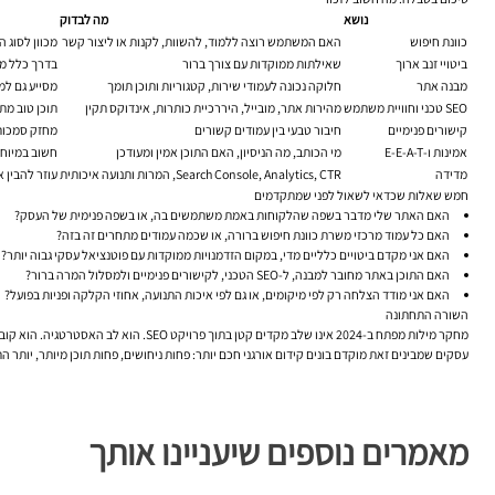
נושא
מה לבדוק
כוונת חיפוש
האם המשתמש רוצה ללמוד, להשוות, לקנות או ליצור קשר
מכוון לסוג ה
ביטויי זנב ארוך
שאילתות ממוקדות עם צורך ברור
בדרך כלל מב
מבנה אתר
חלוקה נכונה לעמודי שירות, קטגוריות ותוכן תומך
מסייע גם למ
SEO טכני וחוויית משתמש
מהירות אתר, מובייל, היררכיית כותרות, אינדוקס תקין
תוכן טוב מת
קישורים פנימיים
חיבור טבעי בין עמודים קשורים
מחזק סמכות 
אמינות ו-E-E-A-T
מי הכותב, מה הניסיון, האם התוכן אמין ומעודכן
חשוב במיוחד
מדידה
Search Console, Analytics, CTR, המרות ותנועה איכותית
עוזר להבין 
חמש שאלות שכדאי לשאול לפני שמתקדמים
האם האתר שלי מדבר בשפה שהלקוחות באמת משתמשים בה, או בשפה פנימית של העסק?
האם כל עמוד מרכזי משרת כוונת חיפוש ברורה, או שכמה עמודים מתחרים זה בזה?
האם אני מקדם ביטויים כלליים מדי, במקום הזדמנויות ממוקדות עם פוטנציאל עסקי גבוה יותר?
האם התוכן באתר מחובר למבנה, ל-SEO הטכני, לקישורים פנימיים ולמסלול המרה ברור?
האם אני מודד הצלחה רק לפי מיקומים, או גם לפי איכות התנועה, אחוזי הקלקה ופניות בפועל?
השורה התחתונה
מחקר מילות מפתח ב-2024 אינו שלב מקדים קטן בתוך פרויקט SEO. הוא לב האסטרטגיה. הוא קובע אילו קהלים תמשכו, אילו עמודים תבנו, איך ייראה מבנה האתר, על אילו תחומים תתחרו ואיפה נכון לכם לנצח.
עסקים שמבינים זאת מוקדם בונים קידום אורגני חכם יותר: פחות ניחושים, פחות תוכן מיותר, יותר 
מאמרים נוספים שיעניינו אותך