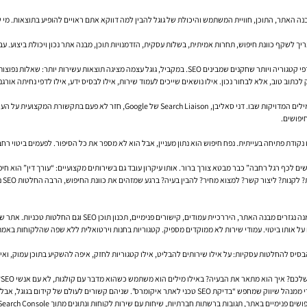
האתר, התוכן, חוויית המשתמש והיכולת של גוגל להבין למה דווקא אתם ראויים להופיע בתוצאות. מי שמ
 סרטונים, קטעים נבחרים, חיפושים קשורים ותוצאות מותאמות לכוונת המשתמש.
כתוב טוב, אלא לבחור נכון. אילו נושאים שייכים לעמוד שירות, אילו לבסיס ידע, אילו לדפי נחיתה אורג
יפושים.
קודת פתיחה בעייתית. נפח חיפוש הוא נתון מעניין, אבל הוא לא מספר את כל הסיפור. לפעמים ביטוי רחב
ם לכף רגל רחבה” כבר מבטא צורך ברור. אותו עיקרון עובד גם בשירותים מקצועיים: “עורך דין” הוא חי
נון תוכן SEO וגם החלטות טכניות. אתר שלא נבנה סביב לוגיקה של חיפוש מתקשה לצמוח, גם אם התוכן בו טוב.
 אותו ביטוי. עמודי שירות לא ממוקדים מספיק. קטגוריות בחנות וירטואלית ללא שפה שהלקוחות באמת
בסיס להחלטות עסקיות: על אילו שירותים להבליט, אילו קטגוריות לחזק, איפה להשקיע בתוכן עמוק, ואי
ם הוא משתמש כשהוא מדבר עם קולגות, לא עם אנשי SEO? מה מבדיל בין חיפוש של מתעניין ראשוני לבין חיפוש של לקוח שכבר רוצה לדבר עם ספק?
וגל, אבל הם צריכים עמודים שונים, מסר שונה ועומק שונה.