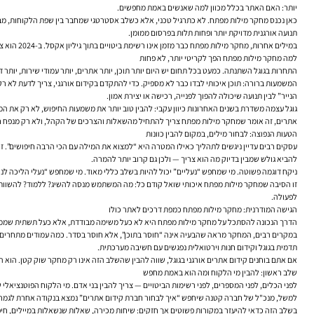
יותר: האם האתר בכלל מכוון למה שאנשים באמת מחפשים.
כאן נכנס מחקר מילות מפתח. לא כתרגיל טכני, אלא כשלב אסטרטגי שמחבר בין שפת הלקוחות, מבנה 
תנועה אורגנית מדויקת יותר ופחות תלות בפרסום ממומן.
במילים אחרות, מחקר מילות מפתח כבר מזמן אינו רשימת ביטויים בתוך גיליון אקסל. ב-2024 הוא צריך לשקף כוונת חיפוש, תחרות אמיתית, בשלות עסקית, הזדמנויות תוכן, מבנה אתר נכון ויכולת ביצוע. עבור עסקים רבים, זה ההבדל בין אתר ש”נמצא באוויר” לבין נכס דיגיטלי שמייצר ערך לאורך זמן.
למה מחקר מילות מפתח הפך לקריטי יותר, לא פחות
התחרות בגוגל השתנתה. כמעט בכל תחום יש היום יותר תוכן, יותר אתרים, יותר עמודי שירות, יותר דפי קטגוריה ויותר שחקנים שמבינים SEO. במקביל, גוגל עצמה מציגה תוצאות עשירות יותר: שאלות נפוצות, מפות,
המשמעות ברורה: תוכן איכותי לבדו כבר לא מספיק. כדי להתקדם בקידום אורגני, צריך לדעת לא רק ל
הנייר” לבין תנועה שיכולה להפוך לפנייה, רכישה או יצירת אמון.
אתרים, זה אומר שמחקר מילות מפתח צריך להתחיל מהשאלות והצרכים של הקהל, ולא רק מנפח ח
הטעות הנפוצה: לבחור מילים, במקום להבין כוונות
עסקים רבים עדיין ניגשים לתהליך כאילו המטרה היא “למצוא את המילה עם הכי הרבה חיפושים”. זו נ
להביא גולש שמבין בדיוק מה הוא צריך — ולכן גם קרוב יותר להמרה.
ניקח דוגמה פשוטה. מי שמחפש “נעליים” יכול להיות בשלב כללי מאוד. מי שמחפש “נעלי הליכה לנשי
לפעולה.
הגישה המודרנית: מחקר מילות מפתח כמפת דרכים לאתר כולו
הדרך הנכונה להסתכל על מחקר מילות מפתח היא לא כעל משימה מבודדת, אלא כעל תשתית שממנה נגזרים מבנה האתר, היררכיית עמודים, קישורים פנימיים, תכ
במקרים רבים, המחקר מראה שהבעיה אינה “חוסר בתוכן”, אלא חוסר בסדר. כמה עמודים מתחרים על
תדמית בגוגל וקידום חנות וירטואלית נפגשים עם חשיבה מערכתית.
אם אתם בוחנים
קידום אתרים אורגני בגוגל
, שווה להבין שהשלב הזה אינו רק מחקר שוק קטן. הוא ה
שלב ראשון: להבין מי הלקוח ומה הוא באמת מחפש
לפני הכלים, לפני המספרים, לפני רשימות הביטויים — צריך להבין בני אדם. מי הלקוח הפוטנציאלי שלכם? איך הוא מתאר את הבעיה? באילו מילי
למשל, מנכ"ל של חברה קטנה שיחפש “איך לבחור חברת קידום אתרים” נמצא בנקודה אחרת לגמרי ממנהל שיווק שמחפש “בדיקת SEO טכני לאתר איקומרס”. שניהם קשורים לעולם של קידום בג