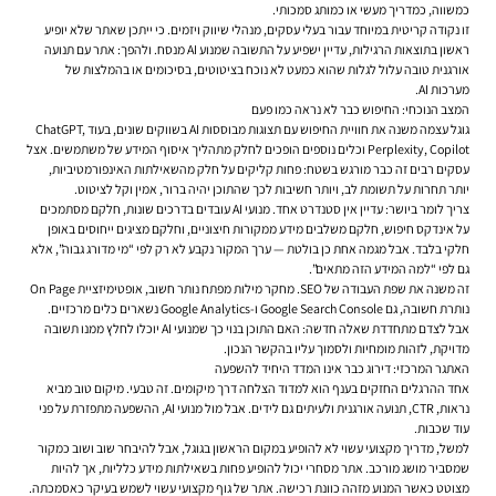
כמשווה, כמדריך מעשי או כמותג סמכותי.
זו נקודה קריטית במיוחד עבור בעלי עסקים, מנהלי שיווק ויזמים. כי ייתכן שאתר שלא יופיע
ראשון בתוצאות הרגילות, עדיין ישפיע על התשובה שמנוע AI מנסח. ולהפך: אתר עם תנועה
אורגנית טובה עלול לגלות שהוא כמעט לא נוכח בציטוטים, בסיכומים או בהמלצות של
מערכות AI.
המצב הנוכחי: החיפוש כבר לא נראה כמו פעם
גוגל עצמה משנה את חוויית החיפוש עם תצוגות מבוססות AI בשווקים שונים, בעוד ChatGPT,
Perplexity, Copilot וכלים נוספים הופכים לחלק מתהליך איסוף המידע של משתמשים. אצל
עסקים רבים זה כבר מורגש בשטח: פחות קליקים על חלק מהשאילתות האינפורמטיביות,
יותר תחרות על תשומת לב, ויותר חשיבות לכך שהתוכן יהיה ברור, אמין וקל לציטוט.
צריך לומר ביושר: עדיין אין סטנדרט אחד. מנועי AI עובדים בדרכים שונות, חלקם מסתמכים
על אינדקס חיפוש, חלקם משלבים מידע ממקורות חיצוניים, וחלקם מציגים ייחוסים באופן
חלקי בלבד. אבל מגמה אחת כן בולטת — ערך המקור נקבע לא רק לפי “מי מדורג גבוה”, אלא
גם לפי “למה המידע הזה מתאים”.
זה משנה את שפת העבודה של SEO. מחקר מילות מפתח נותר חשוב, אופטימיזציית On Page
נותרת חשובה, גם Google Search Console ו-Google Analytics נשארים כלים מרכזיים.
אבל לצדם מתחדדת שאלה חדשה: האם התוכן בנוי כך שמנועי AI יוכלו לחלץ ממנו תשובה
מדויקת, לזהות מומחיות ולסמוך עליו בהקשר הנכון.
האתגר המרכזי: דירוג כבר אינו המדד היחיד להשפעה
אחד ההרגלים החזקים בענף הוא למדוד הצלחה דרך מיקומים. זה טבעי. מיקום טוב מביא
נראות, CTR, תנועה אורגנית ולעיתים גם לידים. אבל מול מנועי AI, ההשפעה מתפזרת על פני
עוד שכבות.
למשל, מדריך מקצועי עשוי לא להופיע במקום הראשון בגוגל, אבל להיבחר שוב ושוב כמקור
שמסביר מושג מורכב. אתר מסחרי יכול להופיע פחות בשאילתות מידע כלליות, אך להיות
מצוטט כאשר המנוע מזהה כוונת רכישה. אתר של גוף מקצועי עשוי לשמש בעיקר כאסמכתה.