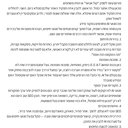
פורום עשוי לספק “קול אנושי” או זווית משתמש.
מכאן עולה אתגר כפול. הראשון: להבין איזה תפקיד האתר שלכם ממלא כיום. השני: להחליט
איזה תפקיד אתם רוצים שימלא. אלה שתי שאלות שונות לגמרי, ולרוב עסקים עדיין לא עוצרים
לשאול אותן.
מה מנועי AI מחפשים במקור מידע
אין נוסחה אחת רשמית, אבל מתוך קווים מנחים של מנועי חיפוש, הצהרות פומביות של בכירים
וניתוחי שטח, אפשר לזהות כמה רכיבים שחוזרים שוב ושוב.
1. בהירות ותיחום
תוכן שקל להבין, לצטט ולחלץ ממנו תשובה מקבל יתרון. כותרות מדויקות, פסקאות קצרות,
הגדרות ברורות ומבנה לוגי עוזרים לא רק לקורא האנושי, אלא גם למערכות שמנסות לזהות
“מה הטקסט הזה אומר”.
2. סמכות ואמינות
כאן נכנס המושג E-E-A-T: ניסיון, מומחיות, סמכות ואמינות. גוגל אמנם מסבירה שזה לא
“פקטור דירוג” בודד אלא מסגרת הערכה רחבה, אך בפועל זו דרך טובה להבין מה מחזק אתר
גם בעולם של AI. מי כתב? מה הניסיון שלו? האם יש עמוד אודות אמין? האם יש שקיפות? האם
המידע מגובה?
3. מקוריות וערך מוסף
מנועי AI לא זקוקים לעוד עותק דומה של מה שכבר קיים. הם נוטים להפיק יותר ערך ממקורות
שמוסיפים הבחנה, דוגמה, פרשנות, בדיקה, השוואה או ניסיון ישיר. תוכן SEO טוב היום הוא
לא רק “מכוון מילות מפתח”, אלא כזה שאומר משהו בעל משמעות.
4. איתותים טכניים
SEO טכני לא נעלם. להפך. אתר מהיר, מאורגן, מאונדקס היטב, עם מבנה אתר ברור,
היררכיית כותרות נקייה, קישורים פנימיים חכמים ונגישות טובה — מקל גם על מנועי חיפוש וגם
על מערכות AI להבין את התוכן.
5. התאמה לכוונת החיפוש