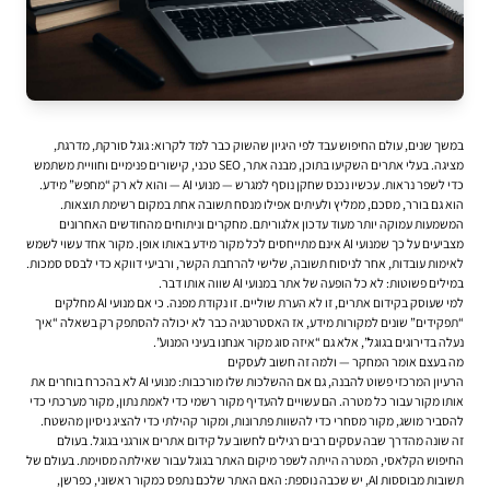
במשך שנים, עולם החיפוש עבד לפי היגיון שהשוק כבר למד לקרוא: גוגל סורקת, מדרגת,
מציגה. בעלי אתרים השקיעו בתוכן, מבנה אתר, SEO טכני, קישורים פנימיים וחוויית משתמש
כדי לשפר נראות. עכשיו נכנס שחקן נוסף למגרש — מנועי AI — והוא לא רק “מחפש” מידע.
הוא גם בורר, מסכם, ממליץ ולעיתים אפילו מנסח תשובה אחת במקום רשימת תוצאות.
המשמעות עמוקה יותר מעוד עדכון אלגוריתם. מחקרים וניתוחים מהחודשים האחרונים
מצביעים על כך שמנועי AI אינם מתייחסים לכל מקור מידע באותו אופן. מקור אחד עשוי לשמש
לאימות עובדות, אחר לניסוח תשובה, שלישי להרחבת הקשר, ורביעי דווקא כדי לבסס סמכות.
במילים פשוטות: לא כל הופעה של אתר במנועי AI שווה אותו דבר.
למי שעוסק ב
קידום אתרים
, זו לא הערת שוליים. זו נקודת מפנה. כי אם מנועי AI מחלקים
“תפקידים” שונים למקורות מידע, אז האסטרטגיה כבר לא יכולה להסתפק רק בשאלה “איך
נעלה בדירוגים בגוגל”, אלא גם “איזה סוג מקור אנחנו בעיני המנוע”.
מה בעצם אומר המחקר — ולמה זה חשוב לעסקים
הרעיון המרכזי פשוט להבנה, גם אם ההשלכות שלו מורכבות: מנועי AI לא בהכרח בוחרים את
אותו מקור עבור כל מטרה. הם עשויים להעדיף מקור רשמי כדי לאמת נתון, מקור מערכתי כדי
להסביר מושג, מקור מסחרי כדי להשוות פתרונות, ומקור קהילתי כדי להציג ניסיון מהשטח.
זה שונה מהדרך שבה עסקים רבים רגילים לחשוב על קידום אתרים אורגני בגוגל. בעולם
החיפוש הקלאסי, המטרה הייתה לשפר מיקום האתר בגוגל עבור שאילתה מסוימת. בעולם של
תשובות מבוססות AI, יש שכבה נוספת: האם האתר שלכם נתפס כמקור ראשוני, כפרשן,