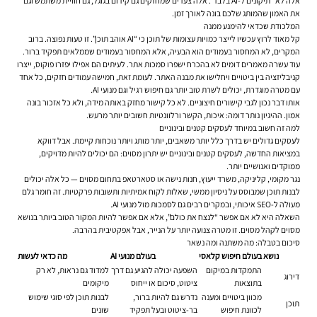
אלה לא “תיקונים ל-AI בלבד”. אלה צעדים שמחזקים גם קידום בגוגל, גם חוויית משתמש וגם
את האמון שהמותג שלכם בונה לאורך זמן.
המלכודת שכדאי להימנע ממנה
קל מאוד לרוץ עכשיו לייצר כמויות עצומות של תוכן כי “AI אוהב תוכן”. זו טעות נפוצה. ברוב
המקרים, לא המחסור בעמודים הוא הבעיה, אלא המחסור בעמודים שממלאים תפקיד ברור.
עוד עשרה מאמרים דומים לא בהכרח ישפרו סמכות אתר. לעיתים הם אפילו יפזרו פוקוס, ייצרו
קניבליזציה בין ביטויים ויחלישו את מבנה האתר. לעומת זאת, חמישה עמודים חזקים, כל אחד
עם מטרה מוגדרת, יכולים לשרת טוב יותר גם חיפוש רגיל וגם מנועי AI.
אותו דבר נכון לגבי קישורים חיצוניים. לא כל קישור מחזק באותה מידה, ולא כל אזכור בונה
אמון. ההיגיון נותר דומה: איכות, הקשר ורלוונטיות חשובים יותר מרעש.
למה זה חשוב במיוחד לעסקים קטנים ובינוניים
לעסקים גדולים יש בדרך כלל יותר משאבים, יותר מותג ויותר נוכחות קיימת. אבל דווקא
במציאות החדשה, לעסקים קטנים ובינוניים יש יתרון מסוים: הם יכולים להיות מדויקים,
ממוקדים ואנושיים יותר.
נגר מקומי, קליניקה, משרד ייעוץ, חנות נישה או סטארטאפ בתחום מסוים — כל אלה יכולים
לבנות תוכן שמבוסס על ניסיון ממשי, שאלות לקוח אמיתיות ותשובות פרקטיות. זה חומר גלם
מעולה ל-SEO איכותי, ובמקרים רבים גם לסמכות מול מנועי AI.
השאלה היא לא אם אפשר “לנצח את כולם”, אלא אם אפשר להיות המקור הטוב ביותר בנושא
מסוים לקהל מסוים. זו מטרה צנועה יותר על הנייר, אבל אפקטיבית בהרבה.
סיכום בטבלה: מה משתנה ומה נשאר
נושא
בעולם חיפוש קלאסי
בעולם מנועי AI
מה כדאי לעשות
התמקדות במיקום
השפעה יכולה להגיע גם דרך
למדוד גם נראות, לא רק
דירוג
בתוצאות
ציטוט, סיכום או ייחוס
מיקומים
מכוון ביטויים ומענה
נדרש גם להיות ברור,
לבנות תוכן לפי סוגי שימוש
תוכן
לכוונת חיפוש
בר-ציטוט ובעל תפקיד
שונים