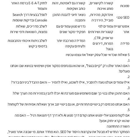
קשורה לקישורים,
קשורה גם לאמינות, זהות
לחזק E-E-A-T ברמת האתר
סמכות
מותג ואיכות
כותב ושקיפות
והעמוד
אינדוקס, מהירות,
נשאר חיוני להבנת התוכן
לטפל בבעיות דרך Search
SEO טכני
מובייל, היררכיה
והמבנה
Console ובדיקות שוטפות
אסטרטגיית
עמודים לפי
נדרש מגוון עמודים עם
לשלב מדריכים, שאלות
אתר
קטגוריות ושירותים
תפקידי מקור שונים
נפוצות, השוואות ודפי שירות
טראפיק, CTR,
המדידה מורכבת יותר
לשלב ניתוח איכותי והתבוננות
מדידה
המרות, דירוגים
ולעיתים עקיפה
בדפוסי ביקוש
בגוגל
5 שאלות שכדאי שכל עסק ישאל את עצמו עכשיו
האם האתר שלנו רק “קיים בגוגל”, או שהוא גם נתפס כמקור אמין ושימושי בנושא שבו אנחנו
פועלים?
אילו עמודים אצלנו נועדו להסביר, אילו לשכנע, ואילו להמיר — והאם ההבדל ביניהם ברור?
האם התוכן שלנו בנוי כך שגם משתמש וגם מערכת AI יוכלו להבין במהירות מה הערך שלו?
האם אנחנו מכסים רק ביטויים תחרותיים, או גם ביטויי זנב ארוך ושאלות אמיתיות של לקוחות?
אם לקוח פוטנציאלי יפגוש אותנו קודם דרך מנוע AI ולא דרך דף תוצאות רגיל — האם מה
שהוא יקרא יחזק אמון?
השורה התחתונה
המחקר החדש לא מבטל את עקרונות היסוד של SEO. הוא מחדד אותם. מי שבונה אתר מועיל,