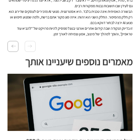
ברור, מהיר, אמין ומאורגן היטב — לא עובד “רק בשביל גוגל”, אלא יוצר נכס דיגיטלי שמתאים
גם לעידן שבו תשובות נבנות ממקורות רבים.
הבשורה האמיתית אינה טכנית בלבד. היא אסטרטגית. מנועי AI מזכירים לעסקים שדירוג הוא
רק חלק מהסיפור. החלק השני הוא זהות: איזה סוג מקור אתם ברשת, ולמה שמנוע חיפוש או
מנוע AI ירצה לבחור דווקא בכם.
זו בדיוק הנקודה שבה קידום אתרים אורגני בגוגל מפסיק להיות פרויקט של “להביא עוד
טראפיק”, והופך למהלך של מיצוב, אמון וצמיחה לאורך זמן.
מאמרים נוספים שיעניינו אותך