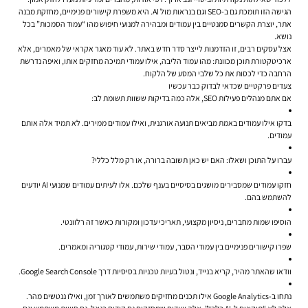
הגישה הזו תומכת גם ב-SEO וגם בנראות מול AI. היא משפרת קישורים פנימיים, מחזקת מבנה
אתר, יוצרת הקשרים סמנטיים בין עמודים ומבהירה למנועי חיפוש מהו “עמוד הסמכות” בכל
נושא.
אצל עסקים רבים, זו הזדמנות לייצר סדר חדש באתר. לא עוד מאגר אקראי של מאמרים, אלא
ארכיטקטורת תוכן מכוונת: מהו עמוד הליבה, אילו עמודי תמיכה מחזקים אותו, ואיפה נדרשת
הרחבה כדי לכסות את כל שלבי המסע של הלקוח.
צעדים פרקטיים שכדאי לבדוק כבר עכשיו
אם אתם מנהלים פעילות SEO, אלה כמה בדיקות ששוות תשומת לב:
בדקו אילו עמודים באמת מביאים תנועה אורגנית, ואילו עמודים ממירים. לא תמיד אלה אותם
עמודים.
עברו על התוכן ושאלו: האם יש כאן תשובה ברורה, או רק מלל כללי?
חזקו עמודים שמסבירים מושגים בסיסיים בענף שלכם. אלו לעיתים עמודים שמנועי AI יודעים
להשתמש בהם.
הוסיפו שמות מחברים, ניסיון מקצועי, תאריכי עדכון ומקורות כאשר זה רלוונטי.
שפרו קישורים פנימיים בין עמודי הסבר, עמודי שירות, עמודי קטגוריה ומאמרים.
וודאו שהאתר מהיר, קריא בנייד, ונטול בעיות טכניות בסיסיות דרך Google Search Console.
נתחו ב-Google Analytics אילו תכנים מחזיקים משתמשים לאורך זמן, ואילו ננטשים מהר.