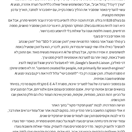
“עורך דין נדל״ן בתל אביב”, אבל כשמשתמש שואל שאלה כללית על הערת אזהרה, מנוע AI
עשוי להעדיף מאמר שמסביר את ההליך בשפה נקייה, עם ייחוס ברור למחבר, תאריך עדכון
ושקיפות מקצועית.
גם בעולם B2B זה בולט. חברת תוכנה יכולה להופיע בדפי מכירה עבור חיפושי פתרון, אבל אם
היא רוצה להיות נוכחת גם בשלב המחקר המוקדם, היא צריכה תוכן שמסביר מושגים, ממפה
תרחישים, משווה חלופות ועונה על שאלות בלי להישמע כמו ברושור.
מה אומרים בכירים בענף
ג'ון מולר מגוגל אמר במספר הזדמנויות שאין “תוכן שנכתב ל-SEO” מול “תוכן שנכתב
לאנשים” כאילו אלה שתי קטגוריות נפרדות; הדגש, לדבריו, הוא על תוכן שמועיל באמת
למשתמשים. זו אמירה ותיקה, אבל בעולם של AI היא נעשית מעשית מאוד: אם התוכן לא
מועיל באמת, קשה יותר גם למערכות אוטומטיות להפיק ממנו ערך.
דני סאליבן, Google's Search Liaison, חזר לא פעם על הרעיון שגוגל מבקשת להציג
“content created for people, not primarily for search engines”. זה לא משפט שיווקי.
זו מסגרת פעולה. תוכן שנבנה רק כדי “לתפוס ביטוי” עלול להיראות ריק גם בעיני מנוע AI
שמחפש תשובה אמיתית.
גם במסמכי ההערכה של גוגל למעריכי איכות, מסגרת E-E-A-T מקבלת מקום מרכזי, במיוחד
בנושאים שבהם אמינות קריטית. אמנם המסמכים עצמם אינם אלגוריתם, אבל הם מצביעים
על הכיוון: זהות הכותב, מומחיות, שקיפות, מוניטין ואיכות העמוד כולו הם חלק מהאופן שבו
תוכן נשפט.
הגישה המודרנית: לבנות “מגוון תפקידי מקור” בתוך האתר
זו אולי המסקנה החשובה ביותר מהדיון הזה. במקום לבנות אתר שכל עמודיו נראים אותו דבר,
כדאי לבנות אקוסיסטם תוכן שבו לעמודים שונים יש תפקידים שונים.
עמודי שירות ודפי נחיתה אורגניים נועדו לענות על כוונת חיפוש מסחרית. מאמרי יסוד נועדו
להסביר ולהעניק הקשר. מדריכים מפורטים נועדו להעמיק. עמודי שאלות ותשובות נועדו
ללכוד שאילתות נקודתיות וביטויי זנב ארוך. דפי אודות, מחברים ומדיניות נועדו לחזק אמון.