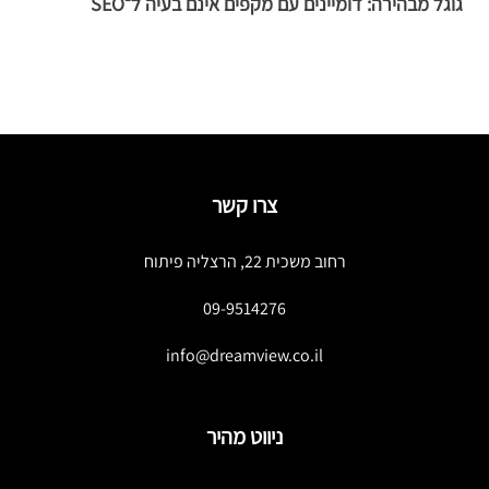
גוגל מבהירה: דומיינים עם מקפים אינם בעיה ל־SEO
ל
צרו קשר
רחוב משכית 22, הרצליה פיתוח
09-9514276
info@dreamview.co.il
ניווט מהיר