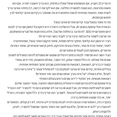
זה עדיין לב העניין. אם המשתמש שואל שאלה בסיסית, הוא צריך תשובה ישירה. אם הוא
משווה פתרונות, הוא מצפה למסגרת החלטה. אם הוא לקראת רכישה, דף נחיתה אורגני צריך
לשרת אותו. התאמה אמיתית לכוונת החיפוש היא מה שמחבר בין קידום אורגני קלאסי לבין
חיפוש מבוסס AI.
מה זה אומר בפועל עבור קידום אתרים אורגני בגוגל
הכותרת אולי עוסקת במנועי AI, אבל ההשלכה הישירה היא דווקא על האופן שבו צריך לבנות
היום אסטרטגיית SEO. לא מדובר בהחלפה של גוגל, אלא בהתרחבות של מגרש המשחקים.
ומי שרוצה לשמור על נוכחות יציבה צריך לעבוד בשני הצירים יחד.
הציר הראשון הוא קלאסי: מחקר מילות מפתח, שיפור מיקום האתר בגוגל, אופטימיזציה
לאתר, שיפור מהירות אתר, טיפול בבעיות אינדוקס, חיזוק קישורים פנימיים, שיפור כותרות
ותיאורים, והעמקת תוכן לעמודים אסטרטגיים.
הציר השני הוא תפיסתי: לבנות נכסים דיגיטליים שמנועי AI מסוגלים לזהות כמועילים לסוגים
שונים של שאלות. זה כולל מאמרי עומק, דפי הסבר, שאלות ותשובות, מדריכים, עמודי
קטגוריה ברורים, השוואות, דוגמאות מהשטח ותוכן שנכתב מתוך מומחיות אמיתית.
במילים אחרות, קידום אתרים אורגני לעסקים כבר לא מתחיל ונגמר ב”איזה ביטוי נרצה
לקדם”, אלא בשאלה “על איזה צורך אנחנו עונים טוב יותר מאחרים”.
דוגמאות מעשיות: איך תפקידי דירוג שונים נראים בעולם האמיתי
נניח שאתם מנהלים קידום חנות וירטואלית בתחום תוספי התזונה. עמודי המוצר שלכם
חשובים לשאילתות מסחריות, אבל מנוע AI כנראה לא ישתמש בהם כדי להסביר “מה ההבדל
בין מגנזיום ציטראט למגנזיום גליצינאט”. לשם כך הוא יעדיף בדרך כלל מקור הסברתי, ניטרלי
יותר, או כזה שמציג מומחיות ברורה.
במקרה כזה, האסטרטגיה הנכונה תהיה לבנות גם מרכז ידע איכותי, לא רק קטלוג. המאמרים
לא נועדו רק “להביא טראפיק”, אלא גם למצב את האתר כמקור שמסוגל להסביר, לארגן
ולהקנות ביטחון.
דוגמה אחרת: קידום אתר תדמית של משרד עורכי דין. דף השירות חשוב לשאילתות כמו