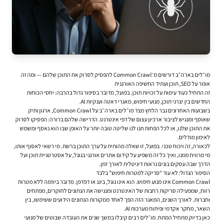
מו״לים בארה״ב דורשים מ־Common Crawl להפסיק לסרוק את התוכן שלהם — ומה זה
אומר על SEO, תוכן ועתיד החשיפה האורגנית
זה התחיל כעוד עימות על זכויות תוכן. בפועל, מדובר בסיפור גדול בהרבה: יחסי הכוחות
החדשים בין יצרני תוכן, מנועי חיפוש, מאגרי דאטה וענקיות AI.
בשבועות האחרונים גבר הלחץ מצד מו״לים בארה״ב על Common Crawl, ארגון ותיק
שאוסף ומנגיש לציבור ארכיון עצום של דפי אינטרנט. הדרישה שלהם ברורה: הפסיקו לסרוק
את התוכן שלנו, או לכל הפחות תנו לנו שליטה טובה יותר על האופן שבו הוא נאסף ומשמש
לאימון מודלים.
לכאורה, זה ויכוח טכני. בפועל, זו שאלה מהותית על ערך התוכן ברשת. מי רשאי לאסוף אותו,
מי מרוויח ממנו, ואיך כל זה משפיע על קידום אתרים אורגני בגוגל, על אסטרטגיית תוכן ועל
הדרך שבה עסקים בונים נראות דיגיטלית לאורך זמן.
הסיפור הגדול: לא עוד “סריקה למטרות חיפוש” בלבד
Common Crawl אינו מנוע חיפוש. הוא אינו גוגל, בינג או דפדפן. מדובר ביוזמה ללא מטרות
רווח, שמפעילה סריקות רחבות של האינטרנט ומנגישה את הנתונים לחוקרים, מפתחים
וחברות. לאורך השנים, המאגר הזה הפך לאחד ממקורות הנתונים הידועים ששימשו, בין
השאר, מחקר אקדמי ופיתוח מערכות AI.
כאן בדיוק מתחיל המתח. מו״לים רבים קיבלו במשך שנים את העובדה שבוטים של מנועי