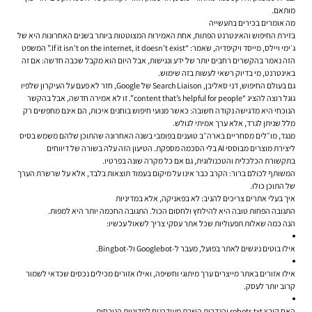
מותאם.
מה אומרים בכירים בתעשייה
בזירת החיפוש והאינטרנט הפתוח, אחת האמירות המצוטטות ביותר בשנים האחרונות היא של
ג׳ימי ויילס, מייסד ויקיפדיה, שאמר: “If it isn't on the internet, it doesn't exist.” המשפט
הזה נאמר בהקשרים רחבים יותר של ידע ונגישות, אבל היום הוא מקבל שכבה חדשה: אם זה
באינטרנט, מי בדיוק רשאי לעשות בזה שימוש.
גם בעולם החיפוש, דני סאליבן, Search Liaison של Google, חזר לא פעם על העיקרון שלפיו
גוגל רוצה להציג “content that’s helpful for people”. זו לא אמירה חדשה, אבל בהקשר
הנוכחי היא מדגישה נקודה חשובה: כאשר מנועי חיפוש בוחנים איכות, הם אינם מחפשים רק
מלל שניתן לגרד, אלא ערך אמיתי לגולש.
מנגד, מו״לים מסחריים בארה״ב טוענים בפומבי בשנה האחרונה שהתוכן שלהם משמש בסיס
ליצירת מוצרים מבוססי AI בלי הסכמה מספקת. הטיעון הזה עלה בשורה של דיווחים
בתקשורת הכלכלית והטכנולוגית, גם אם כל מקרה שונה בפרטיו.
המשותף לכולם ברור: הקרב כבר אינו על מיקום בעמוד תוצאות בלבד, אלא על שרשרת הערך
של התוכן כולו.
איך בעלי אתרים צריכים להגיב: לא בפאניקה, אלא במדיניות
התגובה הפחות טובה היא להילחץ ולחסום הכול. התגובה החכמה יותר היא למפות.
הנה כמה שאלות תפעוליות שכל אתר עסקי צריך לשאול עכשיו:
אילו בוטים ניגשים לאתר בפועל, מעבר ל-Googlebot ול-Bingbot.
אילו אזורים באתר מייצרים ערך מיתוגי וחשיפה, ואילו אזורים מכילים נכסים שכדאי לשמור
קרוב יותר לעסק.
האם קובץ robots.txt והגדרות השרת מעודכנים למדיניות הנוכחית.