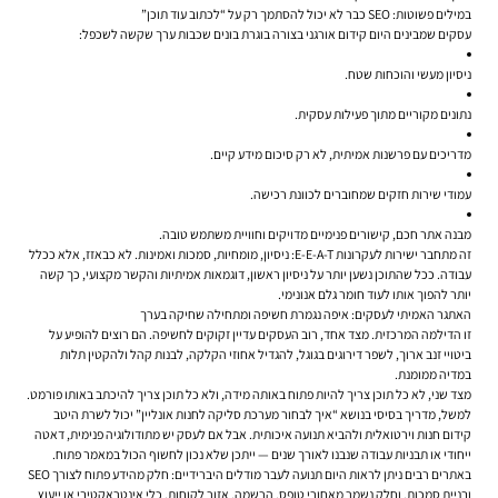
במילים פשוטות: SEO כבר לא יכול להסתמך רק על “לכתוב עוד תוכן”
עסקים שמבינים היום קידום אורגני בצורה בוגרת בונים שכבות ערך שקשה לשכפל:
ניסיון מעשי והוכחות שטח.
נתונים מקוריים מתוך פעילות עסקית.
מדריכים עם פרשנות אמיתית, לא רק סיכום מידע קיים.
עמודי שירות חזקים שמחוברים לכוונת רכישה.
מבנה אתר חכם, קישורים פנימיים מדויקים וחוויית משתמש טובה.
זה מתחבר ישירות לעקרונות E-E-A-T: ניסיון, מומחיות, סמכות ואמינות. לא כבאזז, אלא ככלל
עבודה. ככל שהתוכן נשען יותר על ניסיון ראשון, דוגמאות אמיתיות והקשר מקצועי, כך קשה
יותר להפוך אותו לעוד חומר גלם אנונימי.
האתגר האמיתי לעסקים: איפה נגמרת חשיפה ומתחילה שחיקה בערך
זו הדילמה המרכזית. מצד אחד, רוב העסקים עדיין זקוקים לחשיפה. הם רוצים להופיע על
ביטויי זנב ארוך, לשפר דירוגים בגוגל, להגדיל אחוזי הקלקה, לבנות קהל ולהקטין תלות
במדיה ממומנת.
מצד שני, לא כל תוכן צריך להיות פתוח באותה מידה, ולא כל תוכן צריך להיכתב באותו פורמט.
למשל, מדריך בסיסי בנושא “איך לבחור מערכת סליקה לחנות אונליין” יכול לשרת היטב
קידום חנות וירטואלית ולהביא תנועה איכותית. אבל אם לעסק יש מתודולוגיה פנימית, דאטה
ייחודי או תבניות עבודה שנבנו לאורך שנים — ייתכן שלא נכון לחשוף הכול במאמר פתוח.
באתרים רבים ניתן לראות היום תנועה לעבר מודלים היברידיים: חלק מהידע פתוח לצורך SEO
ובניית סמכות, וחלק נשמר מאחורי טופס, הרשמה, אזור לקוחות, כלי אינטראקטיבי או ייעוץ