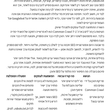
robots.txt, תגיות מטא רלוונטיות, מבנה קישורים, קנוניקל, אבטחה, ביצועים ומהירות.
SEO טכני טוב לא נועד רק לשפר אינדוקס. הוא גם מסייע להבין מי נכנס לאתר, איך הוא
מתנהג, ואיפה ייתכן שיש פער בין מדיניות האתר לבין מה שקורה בפועל.
לצד זה, חשוב לזכור: חסימה אגרסיבית מדי עלולה לפגוע גם בחשיפה האורגנית אם אינה
מבוצעת בזהירות. לכן, לפני כל שינוי טכני, כדאי לבדוק השפעה אפשרית על Googlebot ועל
העמודים הקריטיים לאתר.
השורה התחתונה לבעלי עסקים ולמנהלי שיווק
העימות בין מו״לים בארה״ב ל-Common Crawl הוא לא פרשייה רחוקה של תאגידי מדיה
בלבד. הוא סימפטום לשינוי רחב יותר: תוכן לבדו כבר אינו מספיק, ותנועה לבדה כבר אינה
הגנה מספקת.
מי שבונה היום אסטרטגיית SEO חכמה צריך לשלב בין חשיפה, שליטה וייחוד. לפרסם מספיק
כדי להופיע, להסביר, למשוך ולבנות אמון — אבל גם לשמור לעסק שכבת ערך שאינה ניתנת
להעתקה פשוטה.
במילים אחרות, קידום אתרים אורגני בגוגל נשאר ערוץ חזק מאוד. אולי אפילו חיוני יותר
מתמיד. אבל הוא עובד הכי טוב כאשר הוא מחובר למומחיות אמיתית, למבנה אתר נכון,
לאנליטיקה קפדנית ולחשיבה ניהולית מפוכחת על מה מפרסמים, למה, ואיזה יתרון זה מייצר.
סיכום בטבלה: מה הסיפור הזה מלמד על SEO ותוכן
הנושא
מה קורה עכשיו
המשמעות לעסקים
הפעולה המומלצת
סריקת תוכן על ידי
מו״לים דורשים יותר
תוכן פתוח לא בהכרח
למפות אילו תכנים
גופים כמו
שליטה והגבלות על
מחזיר ערך ישיר
פתוחים ואילו תכנים
Common Crawl
איסוף תוכן
בדמות תנועה
אסטרטגיים נשמרים
עדיין נשען על איכות,
להשקיע בתוכן מקורי,
קידום אתרים
SEO נשאר חשוב, אך
רלוונטיות, סמכות
ניסיון מעשי ועמודי שירות
אורגני בגוגל
דורש בידול אמיתי
וחוויית משתמש
חזקים
חסימות לא נכונות
לבדוק robots.txt, לוגים,