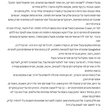
גם על השאלה “לשם מה הסריקה, מה מותר לעשות עם הנתונים, ואיך מתוגמל מקור התוכן”.
המצב הנוכחי: בין קוד פתוח, שקיפות חלקית והיעדר כללים אחידים
אחת הבעיות המרכזיות היא שאין עדיין סטנדרט תעשייתי אחיד וברור. חלק מהחברות
מפרסמות תיעוד על הבוטים שלהן ועל אפשרויות חסימה. אחרות פחות שקופות. יש גופים
שמכבדים הנחיות מסוימות, ויש מקרים שבהם בעלי אתרים פשוט לא בטוחים מי סורק אותם
ובאיזו תדירות.
לצד זה, Common Crawl פועל שנים רבות במסגרת גלויה יחסית: יש לו תיעוד, קהילה מוכרת
ושימושים לגיטימיים רבים. אבל דווקא השקיפות היחסית הזו הופכת אותו למוקד נוח ללחץ
ציבורי. קל יותר לדרוש אחריות ממי שמזוהה ופועל באופן מסודר, מאשר ממקורות עמומים
יותר.
מבחינת עסקים ובעלי אתרים, זו נקודה חשובה. לא כל סריקה היא זהה. יש הבדל בין
Googlebot שמטרתו אינדוקס לתוצאות החיפוש, לבין בוטים אחרים שאוספים תוכן למטרות
דאטה, ניטור, אימון או בניית שירותי מידע.
מה זה אומר בפועל על קידום אתרים אורגני בגוגל
בטווח המיידי, לא מדובר בשינוי ישיר לאלגוריתם של גוגל. גוגל ממשיכה לסרוק, לאנדקס
ולדרג אתרים לפי שיקולים רחבים של רלוונטיות, איכות, סמכות, חוויית משתמש ועמידה
בכוונת החיפוש.
אבל בטווח הבינוני והארוך, יש כאן תזוזה שיכולה להשפיע על הדרך שבה עסקים בונים
אסטרטגיית תוכן.
עד היום, אתרים רבים פעלו לפי היגיון פשוט: ככל שנפרסם יותר מדריכים, תשובות, מאמרים,
השוואות ותכנים אינפורמטיביים — כך נגדיל תנועה אורגנית. ההיגיון הזה עדיין נכון במקרים
רבים, במיוחד כאשר התוכן עונה באמת על שאלות אמיתיות של גולשים. אבל הוא כבר לא
מספיק בפני עצמו.
אם חלק מהערך של תוכן פתוח נשאב החוצה למערכות שמתווכות תשובות בלי להחזיר קליק,
צריך לחשוב יותר לעומק על בידול.