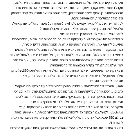
חיפוש סורקים את האתר שלהם. מבחינתם, היה בזה היגיון מסחרי: אתה נותן גישה לתוכן,
מקבל בתמורה אינדוקס, נראות, תנועה אורגנית ולעיתים גם מנויים או הכנסות מפרסום.
אבל כשאותו תוכן נאסף לצורך מאגרי אימון, בלי הבטחה לתנועה חוזרת, בלי קרדיט מספק
ובלי מודל תגמול ברור, המשוואה משתנה.
לכן, הדרישה של מו״לים אמריקאיים כלפי Common Crawl אינה רק על “מי סורק אותי”,
אלא על “מי בונה ערך עסקי מהתוכן שלי — ומה אני מקבל בתמורה”.
למה זה חשוב דווקא למי שמתעניין בקידום אתרים?
כי
קידום אתרים
נשען כבר שנים על עסקה לא כתובה: מפרסמים תוכן איכותי, גוגל ואחרים
מסייעים לחשוף אותו, והאתר נהנה מתנועה אורגנית, סמכות מותג, לידים ומכירות.
כעת, העסקה הזו נעשית מורכבת יותר. אם יותר ויותר פלטפורמות, כלים ומודלים עושים
שימוש בתוכן מבלי לשלוח חזרה גולשים לאתר המקור, בעלי אתרים צריכים לשאול את עצמם
שאלות חדשות: איזה תוכן אני מפרסם פתוח לציבור, איזה תוכן אני מגן עליו, ואיך אני בונה
יתרון שלא ניתן “לגרד” בקלות באמצעות סריקה אוטומטית.
זו לא רק שאלה משפטית. זו שאלה אסטרטגית, עם השלכות ישירות על תוכן SEO, על מחקר
מילות מפתח, על בניית דפי נחיתה אורגניים ועל התכנון של נכס דיגיטלי בר-קיימא.
מה המו״לים בעצם טוענים
הטיעון המרכזי של המו״לים פשוט יחסית: התוכן שהם מייצרים עולה כסף. הוא נשען על
כתבים, עורכים, מחקר, בדיקות עובדות, מערכות טכנולוגיות, צלמים, עורכי וידאו ומערכי
הפצה. כשארגון אוסף את התוכן הזה בהיקף עצום, ומאגר כזה משמש לאחר מכן לאימון
מערכות מסחריות, נוצר פער בין מי שנושא בעלות לבין מי שממנף את הערך.
חלק מהמו״לים גם טוענים שהכלים הקיימים לחסימה או בקרה אינם מספקים. קובץ
robots.txt, למשל, נבנה במקור כדי להנחות בוטים כיצד לסרוק אתר. הוא שימושי מאוד
בעולם SEO טכני, אבל אינו פתרון מלא לשאלות של רישוי תוכן, שימוש משני וצריכת דאטה
למטרות AI.
במילים אחרות: אם פעם robots.txt ענה על השאלה “האם לסרוק”, היום השוק רוצה לענות