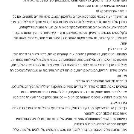
מפני שהוא “מוגן” לחלוטין, אלא מפני שהוא מוטמע בתוך מערכת עסקית אמיתית.
דוגמאות מעשיות: איך זה נראה בשטח
1. אתר שירותים מקצועי
נניח משרד ייעוץ פיננסי שמפרסם מאמרים על תכנון תקציב, מיסוי ותזרים מזומנים. אם כל
התוכן שלו הוא תוכן גנרי שאפשר למצוא בעוד עשרות אתרים, הוא חשוף יותר לשחיקת ערך.
לעומת זאת, אם המאמרים מבוססים על מקרים אמיתיים, טעויות נפוצות של לקוחות,
צ׳קליסטים שנבנו מתוך ניסיון ושפה מקצועית ברורה — קשה יותר להחליף אותם בתקציר
אוטומטי. במקרה כזה, גם שיפור מיקום האתר בגוגל נעשה סביר יותר, כי התוכן פשוט טוב
יותר.
2. חנות אונליין
בחנויות וירטואליות, לא מספיק לכתוב תיאורי קטגוריה קצרים. כדאי לבנות גם שכבת תוכן
תומכת: מדריכי בחירה, שאלות נפוצות, השוואות, תוכן עונתי ותשובות לשאילתות מסחריות.
אבל את הערך הייחודי אפשר לשמור באמצעות כלים משלימים: טבלאות השוואה מקוריות,
מדריכי מידה ייחודיים, תמונות מקוריות, ביקורות לקוחות ותשובות שנשענות על נתוני מכירה
ושירות.
3. חברת B2B עם מחזורי מכירה ארוכים
במקרים כאלה, SEO לא נמדד רק בלידים מהירים. התוכן נדרש ללוות תהליך הבשלה. לכן,
שווה לפרסם עמודי עומק סביב בעיות עסקיות, אבל להשאיר נכסים מסוימים — כמו
מחשבונים, דוחות או מסמכי השוואה מפורטים — כמשאב שניתן לאחר השארת פרטים או
בשיחת ייעוץ.
כך התוכן הציבורי עדיין תומך בקידום בגוגל, אבל אינו חושף את כל שכבת הערך בבת אחת.
איפה נכנס ה-SEO הטכני לתמונה
העימות סביב Common Crawl נשמע כמו סוגיה של זכויות תוכן, אבל בפועל הוא מחזיר
לקדמת הבמה גם משמעת טכנית בסיסית.
אתר שרוצה שליטה טובה יותר צריך להכיר את שכבת התשתית שלו: לוגים של שרת, כללי