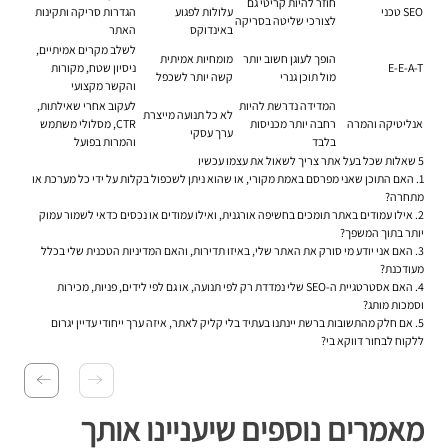
חוזר להיות קריטי גם
SEO טכני
עלולות לפגוע
הגדרות סריקה ותקינות
לצורכי שליטה בסריקה
באינדוקס
האתר
לשלב מקרים אמיתיים,
הופך לעוגן חשוב יותר
מומחיות אמיתית
E-E-A-T
ניסיון שטח, מקורות
מול תוכן גנרי
קשה יותר לשכפל
והקשר מקצועי
המדידה נדרשת להיות
לעקוב אחרי שאילתות,
לא כל תנועה מייצרת
אנליטיקה והמרה
רחבה יותר מכניסות
CTR, מסלולי משתמש
ערך עסקי
בלבד
והמרות בפועל
5 שאלות שכל בעל אתר צריך לשאול את עצמו עכשיו
1. האם התוכן שאני מפרסם באמת מקורי, או שהוא ניתן לשכפול בקלות על ידי כל מערכת או
מתחרה?
2. אילו עמודים באתר תומכים בחשיפה אורגנית, ואילו עמודים או נכסים כדאי לשמור עמוק
יותר בתוך המשפך?
3. האם אני יודע מי סורק את האתר שלי, באיזו תדירות, והאם המדיניות הטכנית שלי בכלל
מעודכנת?
4. האם אסטרטגיית ה-SEO שלי נמדדת רק לפי תנועה, או גם לפי לידים, פניות, מכירות
וסמכות מותג?
5. אם חלק מהתשובות ברשת יינתנו בעתיד בלי קליק לאתר, איזה ערך ייחודי עדיין יגרום
ללקוח לבחור דווקא בי?
מאמרים נוספים שיעניינו אותך