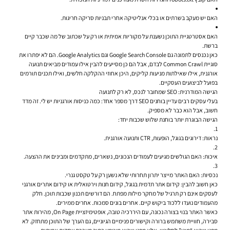
האם יש מעקב בשרתים או בכלי אנליטיקה אחרי תבניות סריקה חריגות.
האם אסטרטגיית התוכן נשענת על מקוריות אמיתית או רק על שכתוב של מה שכבר קיים
ברשת.
כאן נכנסים לתמונה גם Google Search Console וגם Google Analytics. הם לא יפתרו את
סוגיית Common Crawl לבדם, אבל הם כן מסייעים להבין אילו עמודים מביאים תנועה
אורגנית, אילו שאילתות מניעות קליקים, היכן אחוזי ההקלקה חלשים, ואילו תכנים תורמים
בפועל לביצועים העסקיים.
הגישה המודרנית: SEO שמחובר לנכס, לא רק לתנועה
בעלי עסקים רבים עדיין בוחנים SEO דרך מספר אחד: כמה כניסות אורגניות יש לי. זה מדד
חשוב, אבל הוא כבר לא מספיק.
הגישה הבוגרת יותר בוחנת שלוש שכבות יחד:
נראות: דירוגים בגוגל, הופעות, CTR ותנועה אורגנית.
איכות: האם הגולשים מגיעים לעמודים הנכונים, נשארים, מתקדמים ומבינים את ההצעה.
נכסיות: האם האתר מייצר יתרון תחרותי שלא נשען רק על טקסט גנרי.
כאן חשוב להבין: קידום אתר תדמית בגוגל, קידום חנות וירטואלית או קידום אתרים אורגני
לעסקים אינם רק תרגיל של מחקר מילות מפתח. הם דורשים תכנון שכבות תוכן. חלק
מהעמודים נועדו ללכוד ביקוש קיים. אחרים בונים סמכות. אחרים ממירים.
כאשר האתר בנוי בצורה נכונה, עם היררכיה טובה, אופטימיזציית On Page, מהירות אתר
סבירה, חוויית משתמש ברורה וקישורים פנימיים הגיוניים, גם הערך של התוכן מתחזק. לא