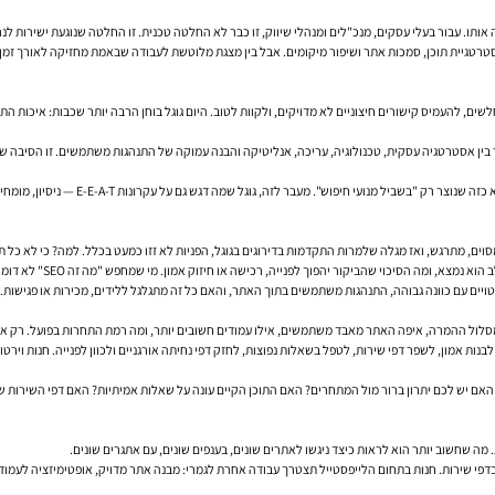
ותו. עבור בעלי עסקים, מנכ"לים ומנהלי שיווק, זו כבר לא החלטה טכנית. זו החלטה שנוגעת ישירות לנ
חיבור בין אסטרטגיה עסקית, טכנולוגיה, עריכה, אנליטיקה והבנה עמוקה של התנהגות משתמשים. זו הסי
Google עצמה מדגישה שוב ושוב בתיעוד הרש
וים, מתרגש, ואז מגלה שלמרות התקדמות בדירוגים בגוגל, הפניות לא זזו כמעט בכלל. למה? כי לא כל 
ה או חיזוק אמון. מי שמחפש "מה זה SEO" לא דומה למי שמחפש "איך לבחור חברת קידום אתרים". הראשון לומד. השני כבר קרוב להחלטה.
יים עם כוונה גבוהה, התנהגות משתמשים בתוך האתר, והאם כל זה מתגלגל ללידים, מכירות או פגישות.
לול ההמרה, איפה האתר מאבד משתמשים, אילו עמודים חשובים יותר, ומה רמת התחרות בפועל. רק אחר
מה שחשוב יותר הוא לראות כיצד ניגשו לאתרים שונים, בענפים שונים, עם אתגרים שונים.