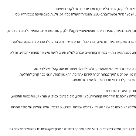
ראות, לביקוש, לזרם הלידים, ובמקרים רבים גם לקצב הצמיחה.
הבעיה היא שהשוק מלא בהבטחות דומות. כמעט כל ספק ידבר על תנועה אורגנית, דירוגים בגוגל, אסטרטגיית תוכן, סמכות אתר ושיפור מיקומים. אבל בין מצגת מלוטשת לעבודה שבאמת מחזיקה לאורך זמן, יש פער גדול. וכשמדובר ב-SEO, הפער הזה עולה כסף, זמן ולעיתים גם פגיעה בנכס הדיגיטלי
פעם היה קל יותר לייצר תוצאות שטחיות. מספיק היה לדחוף מילות מפתח לעמוד, להקים דפי תוכן חלשים, להעמיס קישורים חיצוניים לא מדויקים, ולקוות לטוב. היום גוגל בוחן הרבה יותר שכבות: איכות התוכן, מבנה האתר, מהירות אתר, אופטימיזציית On Page, קישורים פנימיים, התאמה לכוונת החיפוש,
בה שחברה שמקדמת אתר תדמית, חנות אונליין או אתר שירותים צריכה לראות את התמונה המלאה —
מי שלה את החשיבות של תוכן מועיל, ממוקד-אדם ולא כזה שנוצר רק "בשביל מנועי חיפוש". מעבר לזה, גוגל שמה דגש גם על עקרונות E-E-A-T — ניסיון, מומחיות, סמכות ואמינות — במיוחד בתחומים שבהם לגולש חשוב לדעת מי עומד מאחורי המידע. זה לא
תנועה אורגנית שווה משהו עסקי, ולא כל מילת מפתח מביאה קהל בשל לרכישה.
 טראפיק לבדו הוא מדד חלקי. לפעמים גם מטעה.
 כך היא בונה תוכנית.
זו נקודה קריטית. כי קידום אתר תדמית בגוגל לא דומה לקידום חנות וירטואלית. אתר שירותים צריך לבנות אמון, לשפר דפי שירות, לטפל בשאלות נפוצות, לחזק דפי נחיתה אורגניים ולכוון לפנייה. חנות וירטואלית צריכה גם היררכיית קטגוריות, סינון תקין, טיפול בתוכן כפול, שיפור CTR מתוצאות החיפוש,
במקרים רבים, חברה איכותית תשאל שאלות שלא תמיד נוחות לשמוע. האם האתר באמת בנוי טוב? האם יש לכם יתרון ברור מול המתחרים? האם התוכן הקיים עונה על שאלות אמיתיות? האם דפי השירות שלכם נראים כמו כל שאר השוק? אלה לא שאלות "של SEO בלבד". אלה שאלות של כושר תחרות
משרד עורכי דין, למשל, מתמודד לעיתים עם תחרות מקומית חזקה, צורך בבניית אמון ותלות גבוהה בדפי שירות. חנות בתחום הלייפסטייל תצטרך עבודה אחרת לגמרי: מבנה אתר מדויק, אופטימיזציה לעמודי קטגוריה, טיפול בפילטרים, SEO טכני, ומחקר ביטויי זנב ארוך שקשורים גם לחיפוש השראתי וגם