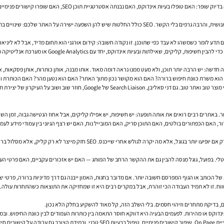
SEO, האם שופרו קישורים פנימיים, האם שונו כותרות ותיאורים כדי להעלות אחוזי הקלקה, ומה הייתה ההשפעה העסקית.
 לומר כשמשהו לא עבד כפי שתוכנן. זו נקודה חשובה: קידום אורגני הוא תחום מדיד, אבל לא ליניארי.
 חדשה: יש הרבה יותר תוכן, ולא מעט ממנו נראה דומה מאוד. אותו מבנה, אותן כותרות, אותן פסקאות, 
ם הוא משרת כוונת חיפוש ברורה? האם הוא מקושר נכון מתוך האתר? האם הוא נטען מהר? האם הכותרת ו
ג'ון מולר מ-Google אמר לאורך השנים, בכמה הזדמנויות פומביות, שאין "טריק SEO" אח
. באתרים רבים רואים את אותה תופעה: יש חשיפות, יש אפילו קליקים, אבל אחוז הנטישה גבוה, זמן השהי
ור, האם הכפתורים בולטים, האם התוכן סריק, האם המובייל נוח, האם יש רצף הגיוני בין עמודי מידע לע
ה יקרה לגולש אחרי שייכנס. SEO חזק מייצר לא רק קליק, אלא מסלול ברור יותר לפעולה.
יטלי. בפועל, גוגל מנסה להבין גם את ההקשר הרחב של המותג — האם יש אזכורים עקביים, האם פרטי הע
ווח. זו לא תמיד העבודה הכי זוהרת, אבל במקרים רבים היא זו שמחזיקה את התוצאות כשהתחרות עולה.
ים, בדיקת מתחרים וזיהוי חסמים. בלי השלב הזה, קל מאוד להשקיע בחלק הלא נכון.
אינדוקס או מהירות. לפעמים הבעיה היא דווקא חוסר התאמה בין כותרות העמודים לבין כוונת החיפוש.
ן פס ייצור.