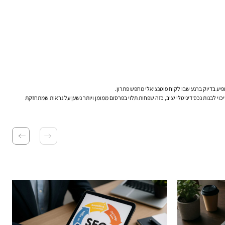
יע בדיוק ברגע שבו לקוח פוטנציאלי מחפש פתרון.
וי לבנות נכס דיגיטלי יציב, כזה שפחות תלוי בפרסום ממומן ויותר נשען על נראות שמתחזקת