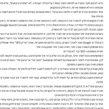
כדאי לבקש חקרי מקרה או לפחות הסבר מסודר על תהליך העבודה. לא "שיפרנו ביצועים", אלא מה בדיוק שופר: האם טופלו בעיות אינדוקס, האם נבנתה אסטרטגיית תוכן 
שקיפות היא לא תוספת שירות. היא חלק מהמקצוע
פנימית ועוד.
חברה מקצועית תדע להסביר מה היא עושה, למה היא עושה את זה, ומה ההשפעה האפשרית. היא גם תדע
כאן גם נכנסים כלי המדידה. עבודה רצינית תשלב בדרך כלל נתונים מתוך Google Search Console כדי להבין חשיפות, קליקים, שאילתות ובעיות אינדוקס, יחד עם Google Analytics או מערכת אנליטיקה מקבילה כדי להבין התנהגות משתמשים, מקורות תנועה, דפי כניסה ותרומה להמרות.
המצב הנוכחי: למה תוכן טוב לבדו כבר לא מספיק
בשנים האחרונות יותר עסקים הבינו את הערך של תוכן. זו התקדמות מבורכת, אבל היא גם יצרה בעיה
הגישה המודרנית לקידום בגוגל דורשת לחבר בין התוכן לבין המעטפת. האם העמוד בנוי היטב? הא
נכס שמספק תשובה טובה יותר, חוויה טובה יותר ואמון גבוה יותר.
חוויית משתמש ו-SEO כבר לא נפרדים
כשמשתמש נכנס לאתר איטי, מבולגן או כזה שלא ברור איך מתקדמים בו, גם תוכן מצוין יתקשה לעזור
לכן, אופטימיזציה לאתר היום נוגעת גם לשאלות שנשמעות "מוצריות" או "עיצוביות": האם הניווט בר
מספק חוויה טובה ותשובה מספקת.
עסק שבודק
קידום אתרים אורגני בגוגל
צריך לכן להסתכל מעבר למילים ולכותרות. השאלה איננה רק אם יופיעו יותר בגוגל, אלא מ
מותג, אמינות וסמכות: החלק שפחות רואים בדוח
יש משהו מטעה בעולם הקידום: קל יחסית לדבר על מיקומים, קשה יותר להסביר איך נבנה אמון דיג
אמינה.
כאן עקרונות E-E-A-T מקבלים משמעות מעשית. אם מדובר באתר רפואי, פיננסי או משפטי, הסמכות של הכותב או הגוף המפרסם חשובה יותר. אם מדובר בחנות, האמון ייבנה גם דרך מדיניות ברורה, פרטי יצירת קשר, ביקורות, ותוכן שמראה הבנה אמיתית במוצר.
חברה טובה לא תציג את זה כקסם. היא תדבר על עקביות, על בניית שכבות אמון ועל עבודה ארוכת ט
איך נראית תוכנית עבודה רצינית בקידום אורגני
תוכנית טובה מתחילה בדרך כלל בבסיס: אבחון טכני, בדיקת מבנה אתר, ניתוח ביטויים, מיפוי עמוד
אחר כך מגיע שלב התיעדוף. לא כל בעיה דחופה באותה מידה. לפעמים יש צורך קודם לתקן בעיות 
מכאן נבנית עבודה משולבת: מחקר מילות מפתח, בניית אשכולות תוכן, חיזוק עמודי כסף, אופטימיזציית On Page, שיפור קישורים פנימיים, טיפול בבעיות SEO טכני, ובמידת הצורך גם עבודה על קישורים חיצוניים ואזכורים. לא כל אתר צריך הכול באותו מינון. זה בדיוק ההבדל בין אסטרטגיה לבי