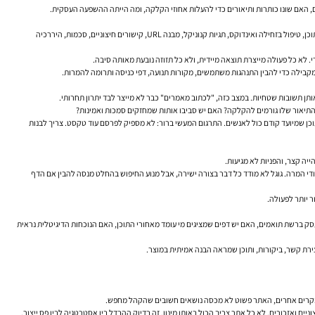
אחד הסימנים הברורים לחברה חלשה הוא ערפל. דוחות עמומים, מונחים טכניים בלי תרגום לשפה אנושית, והרבה גרפים בלי הקשר. SEO כולל החלטות שיש להן השפעה ישירה על האתר שלכם: שינויים בתוכן, טיפול בזחילה ואינדוקס, תגיות קנוניקל, מבנה URL, קישורים חיצוניים, סכמות, היררכיה
 לא כל פעולה מייצרת תוצאה מיידית, ולא כל תזוזה נובעת מאותה סיבה.
אותן תשובות שטחיות. במצב כזה, "לכתוב מאמרים" כבר לא מייצר לבד יתרון תחרותי.
התיאור שלו גורמים להקלקה? האם יש סביבו אותות שמחזקים סמכות ואמינות?
ד שמחליף מוצר טוב ואתר טוב. גם דני סאליבן, Search Liaison של Google, חוזר שוב ושוב על העיקרון של יצירת תוכן שמיועד קודם כול לאנשים. התרגום המעשי ברור: לא מספיק לפרסם עוד טקסט. צריך לבנות
יה קצר, והפניות לא מגיעות.
מודי המרה. גוגל לא מודד כל דבר בצורה ישירה, אבל מנוע החיפוש בהחלט מנסה להבין אם הדף
סק ברשת תואמים, האם יש דפים שמציגים מי עומד מאחורי התוכן, האם הנוכחות הדיגיטלית נראית
 ובמקרים אחרים, האתר פשוט לא מכסה נושאים חשובים שהקהל מחפש.