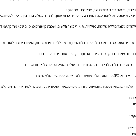
לבית. שניהם רוצים יותר תנועה, אבל שם נגמר הדמיון.
אלות ספציפיות, לשפר מבנה כותרות, להוסיף הוכחות אמון, ולהגדיר מסלול ברור בין קריאה לפנייה. בק
 שנוצרים ללא שליטה, כפילויות, תיאורי מוצר חלשים, ושכבת קישורים פנימיים שלא מחזקת עמודים אסטרטגיים. שם 
ודים אסטרטגיים, חשיפה לביטויים רלוונטיים, תרומה ללידים או למכירות, ושיפור ביצועים לאורך זמן.
תוח חיפושים, בדיקת מבנה אתר, אבחון תוכן, מיפוי מתחרים ותיעדוף ברור.
בין כמה ידיים בלי בעל בית ברור. האחריות התפעולית משפיעה מאוד על איכות העבודה.
טומטית של משימות.
אלגוריתם, בעיות טכניות, עונתיות, תחרות, שינויים באתר או פערי תוכן. היכולת לנתח ירידה חשובה לא 
אזהרה
ם
הקשר
 בלבד
ים