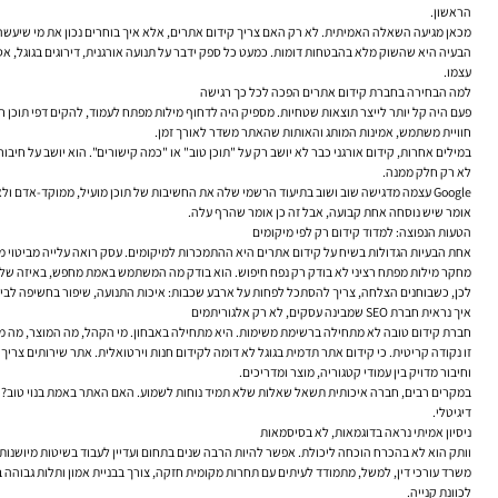
הראשון.
מכאן מגיעה השאלה האמיתית. לא רק האם צריך קידום אתרים, אלא איך בוחרים נכון את מי שיעשה א
עצמו.
למה הבחירה בחברת קידום אתרים הפכה לכל כך רגישה
חוויית משתמש, אמינות המותג והאותות שהאתר משדר לאורך זמן.
במילים אחרות, קידום אורגני כבר לא יושב רק על "תוכן טוב" או "כמה קישורים". הוא יושב על 
לא רק חלק ממנה.
אומר שיש נוסחה אחת קבועה, אבל זה כן אומר שהרף עלה.
הטעות הנפוצה: למדוד קידום רק לפי מיקומים
אחת הבעיות הגדולות בשיח על קידום אתרים היא ההתמכרות למיקומים. עסק רואה עלייה מביטוי מס
מחקר מילות מפתח רציני לא בודק רק נפח חיפוש. הוא בודק מה המשתמש באמת מחפש, באיזה שלב הוא נמצא, ומה הסיכוי שהביקור יהפוך לפנייה, רכיש
לכן, כשבוחנים הצלחה, צריך להסתכל לפחות על ארבע שכבות: איכות התנועה, שיפור בחשיפה לביטו
איך נראית חברת SEO שמבינה עסקים, לא רק אלגוריתמים
חברת קידום טובה לא מתחילה ברשימת משימות. היא מתחילה באבחון. מי הקהל, מה המוצר, מה מס
וחיבור מדויק בין עמודי קטגוריה, מוצר ומדריכים.
דיגיטלי.
ניסיון אמיתי נראה בדוגמאות, לא בסיסמאות
וותק הוא לא בהכרח הוכחה ליכולת. אפשר להיות הרבה שנים בתחום ועדיין לעבוד בשיטות מיושנות. 
לכוונת קנייה.