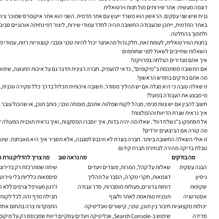
דוגמה מעשית: אתר שירותים מול חנות וירטואלית
נניח שיש שני עסקים. הראשון הוא משרד ייעוץ עם אתר תדמית. השני הוא אתר איקומרס שמוכר ציוד 
באתר התדמית, ייתכן שהעבודה החשובה תהיה לחדד עמודי שירות, ליצור דפי נחיתה אורגניים סביב ש
ולתמוך בהחלטה.
בחנות הווירטואלית, לעומת זאת, חלק גדול מהאתגר יכול להיות טכני ומבני: קטגוריות רזות, עמודי פילטרים
השאלות שחייבים לשאול לפני שחותמים
איך אתם מגדירים הצלחה בפרויקט?
אם התשובה מסתכמת ב"מיקומים", כדאי להעמיק. חברה רצינית תדבר גם על איכות התנועה, שיפור עמ
מה אתם בודקים בחודש הראשון?
זו שאלה טובה כי היא מגלה אם יש תהליך מסודר. תשובה איכותית תכלול בדרך כלל סקירה טכנית, ני
מי מבצע את העבודה בפועל?
חשוב להבין אם יש צוות פנימי, מנהל לקוח שמלווה אתכם, מומחה טכני, כותב תוכן, או שהכול עובר 
איך נראית שגרת הדיווח וההמלצות?
אל תסתפקו ב"נשלח דוח". שאלו מה יהיה בדוח, איך יוסברו המסקנות, ואיך נראית תוכנית הפעולה לחודש הבא. SEO טוב הוא תהליך מתפתח, לא רשימה או
מה קורה אם הביצועים יורדים?
זו אולי השאלה החשובה ביותר. חברה בוגרת לא תיכנס למגננה, אלא תסביר איך היא מאבחנת: שינויי 
טבלת בדיקה מהירה לבחירת חברת קידום
מה בודקים
מה נראה טוב
מה צריך להדליק נורת 
הבנה עסקית
שאלות על קהל, המרות, מוצרים ויעדים
שיחה שמתרכזת רק בדירוגי
ניסיון
דוגמאות, חקרי מקרה, הסבר על תהליך
סיסמאות כלליות בלי פירוט
שקיפות
דוחות ברורים, פעולות מוסברות, סדר עבודה
ז'רגון מעורפל וגרפים ללא 
אסטרטגיה
תוכנית מותאמת לאתר ולענף
חבילת מדף זהה לכל לקוח
יכולות מקצועיות
חיבור בין תוכן, טכני, קישורים ואנליטיקה
התמקדות צרה בתחום אחד
מדידה
שימוש ב-Search Console, אנליטיקה ויעדים עסקיים
דיווח שמבוסס רק על מיקומ