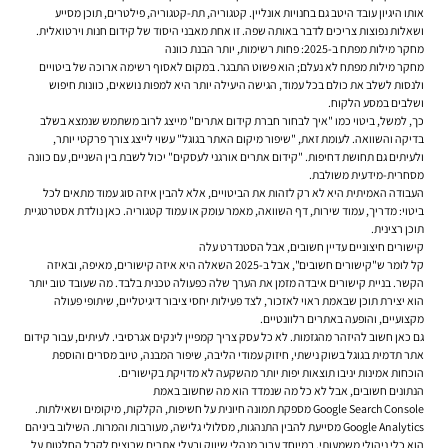
אותו היגיון עובד היטב גם בחנויות אונליין. קטגוריה, תת-קטגוריה, פילטרים, תוכן מסייע
ושאלות נפוצות צריכים לדבר באותה שפה. זו אחת מאבני היסוד של קידום חנות וירטואלית.
מחקר מילות מפתח ב-2025: פחות רשימות, יותר הבנת כוונה
מחקר מילות מפתח לא נעלם; הוא פשוט התבגר. במקום לאסוף רשימה ארוכה של ביטויים
ולנסות לשלב את כולם בכל עמוד, הגישה היעילה יותר היא למפות נושאים, כוונות חיפוש
ושלבים במסע הלקוח.
כך, למשל, ביטוי כמו "איך לבחור חברת קידום אתרים" מייצג לרוב משתמש שנמצא בשלב
בדיקה והשוואה. לעומת זאת, "שיפור מיקום האתר בגוגל" עשוי לייצג צורך פרקטי יותר,
ולעיתים גם תחושת דחיפות. "קידום אתרים אורגני לעסקים" יכול לשבת בין השניים, עם כוונה
מסחרית-מידעית משולבת.
העבודה האמיתית היא לא רק לזהות את הביטויים, אלא להבין איזה סוג עמוד מתאים לכל
ביטוי: מדריך, עמוד שירות, דף השוואה, מאמר עומק או עמוד קטגוריה. כאן נולדת אסטרטגיית
תוכן רצינית.
קישורים חיצוניים עדיין חשובים, אבל הסטנדרט עלה
קל לומר ש"קישורים חשובים", אבל ב-2025 השאלה היא איזה קישורים, מאיפה, ובאיזה
הקשר. בניית קישורים איבדה מזמן את הערך שלה כפעולה טכנית בלבד. מה שעובד טוב יותר
הוא יצירת תוכן שבאמת ראוי לאזכור, לצד פעילות יחסי ציבור דיגיטליים, שיתופי פעולה
מקצועיים, והופעה באתרים רלוונטיים.
גם כאן חשוב להיזהר מהגזמות. לא כל עסק צריך קמפיין לינקים אגרסיבי. לעיתים, עבור קידום
אתר תדמית בגוגל בשוק נישתי, חיזוק עמודי הליבה, שיפור המבנה, טיוב מסרים והוספת
הוכחות אמינות יניבו תוצאות יפות יותר מהשקעה לא מדויקת בקישורים.
הנתונים חשובים, אבל לא כל מה שנמדד הוא מה שחשוב באמת
Google Search Console מספקת תמונה חיונית על חשיפות, הקלקות, מיקומים ושאילתות.
Google Analytics מסייעת להבין התנהגות, מסלולי גלישה, מעורבות והמרות. השילוב ביניהם
הוא כלי ניהולי משמעותי, במיוחד עבור מנהלי שיווק ובעלי אתרים שרוצים לקבל החלטות על