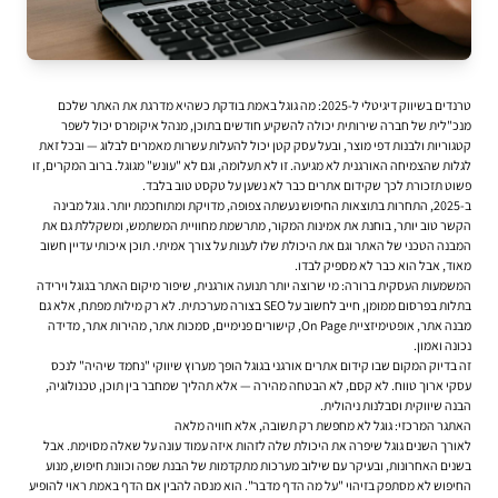
טרנדים בשיווק דיגיטלי ל-2025: מה גוגל באמת בודקת כשהיא מדרגת את האתר שלכם
מנכ"לית של חברה שירותית יכולה להשקיע חודשים בתוכן, מנהל איקומרס יכול לשפר
קטגוריות ולבנות דפי מוצר, ובעל עסק קטן יכול להעלות עשרות מאמרים לבלוג — ובכל זאת
לגלות שהצמיחה האורגנית לא מגיעה. זו לא תעלומה, וגם לא "עונש" מגוגל. ברוב המקרים, זו
פשוט תזכורת לכך ש
קידום אתרים
כבר לא נשען על טקסט טוב בלבד.
ב-2025, התחרות בתוצאות החיפוש נעשתה צפופה, מדויקת ומתוחכמת יותר. גוגל מבינה
הקשר טוב יותר, בוחנת את אמינות המקור, מתרשמת מחוויית המשתמש, ומשקללת גם את
המבנה הטכני של האתר וגם את היכולת שלו לענות על צורך אמיתי. תוכן איכותי עדיין חשוב
מאוד, אבל הוא כבר לא מספיק לבדו.
המשמעות העסקית ברורה: מי שרוצה יותר תנועה אורגנית, שיפור מיקום האתר בגוגל וירידה
בתלות בפרסום ממומן, חייב לחשוב על SEO בצורה מערכתית. לא רק מילות מפתח, אלא גם
מבנה אתר, אופטימיזציית On Page, קישורים פנימיים, סמכות אתר, מהירות אתר, מדידה
נכונה ואמון.
זה בדיוק המקום שבו
קידום אתרים אורגני בגוגל
הופך מערוץ שיווקי "נחמד שיהיה" לנכס
עסקי ארוך טווח. לא קסם, לא הבטחה מהירה — אלא תהליך שמחבר בין תוכן, טכנולוגיה,
הבנה שיווקית וסבלנות ניהולית.
האתגר המרכזי: גוגל לא מחפשת רק תשובה, אלא חוויה מלאה
לאורך השנים גוגל שיפרה את היכולת שלה לזהות איזה עמוד עונה על שאלה מסוימת. אבל
בשנים האחרונות, ובעיקר עם שילוב מערכות מתקדמות של הבנת שפה וכוונת חיפוש, מנוע
החיפוש לא מסתפק בזיהוי "על מה הדף מדבר". הוא מנסה להבין אם הדף באמת ראוי להופיע