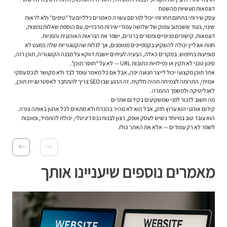
דוגמאות מעשיות מהשטח
עסק שירותי בתחום תחרותי יכול לפרסם עשרה מאמרים כלליים על "טיפים" ולא לראות
שינוי, בעוד ששכתוב עמוק של שלושה עמודי שירות מרכזיים, עם הוספת שאלות נפוצות,
דוגמאות, קישורים פנימיים ומסרים ברורים, ישפר את הנראות האורגנית והפניות.
חנות אונליין יכולה להשקיע בקמפיינים ממומנים, אך לגלות שהקטגוריות שלה כמעט לא
מופיעות בחיפוש. במקרים כאלה, הבעיה לעיתים יושבת דווקא על מבנה הקטגוריה, תוכן רזה,
סינון טכני לא תקין או כפילויות כתובות URL — לא על "חוסר תוכן".
אתר תוכן מקצועי יכול לייצר תנועה יפה, אבל אם כל מאמר עומד לבד ולא מקושר לנכס עסקי
אמיתי, התרומה לצמיחה תהיה חלקית. זה הרגע שבו SEO צריך להתחבר לאסטרטגיית תוכן,
לאנליטיקה ולמשפך ההמרה.
מה חשוב לזכור לפני שמשקיעים בקידום אתרים
קידום אורגני הוא ערוץ חזק, אבל הוא לא מהיר בהכרח ולא מתאים לכל ארגון באותה צורה.
הוא עובד טוב במיוחד כשיש לעסק אופק, רצון לבנות נכס דיגיטלי, יכולת להתמיד, ומוכנות
לשפר לא רק עמודים — אלא את האתר כולו.
מאמרים נוספים שיעניינו אותך