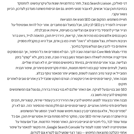
דני סאליבן, Search Liaison בגוגל, חוזר בהזדמנויות שונות על עיקרון פשוט: להתמקד
בכתיבת תוכן עבור אנשים, לא עבור מנועי חיפוש. גם אם הניסוח משתנה מעדכון לעדכון, הכיוון
נשאר עקבי.
חוויית משתמש: המקום שבו SEO פוגש את המציאות
יש נטייה להפריד בין SEO לבין UX, אבל בפועל הם מחוברים. אתר יכול להיות אופטימלי על
הנייר ועדיין להפסיד בדירוגים אם הגלישה בו מעייפת, איטית או מבלבלת.
כאן נכנסים אלמנטים כמו מהירות אתר, קריאות, היררכיית תוכן, התאמה לנייד, ניווט ברור
ויציבות ויזואלית. גוגל אמנם לא "רואה" חוויה כמו בן אדם, אבל היא כן מקבלת מספיק
איתותים כדי להבין אם הגולש נתקל בחיכוך.
מדדי Core Web Vitals הם דוגמה טובה לכך. הם לא מספרים את כל הסיפור, אך הם מספקים
אינדיקציה אמיתית לשאלה האם העמוד נטען בצורה טובה, מגיב בזמן, ולא "קופץ" בזמן
הגלישה. עבור אתרים תחרותיים, במיוחד בחיפושים מסחריים, זו לא הערת שוליים.
בפועל, לעיתים שיפור קטן כמו דחיסת תמונות, הסרת סקריפטים מיותרים, שיפור תבנית
המובייל או קיצור נתיב ההגעה לטופס, משפיע יותר ממאמר נוסף בבלוג.
מבנה אתר, קישורים פנימיים וארכיטקטורה: הגורם השקט שמבדיל בין אתרים טובים לאתרים
חזקים
SEO טוב בנוי גם על לוגיקה. אם האתר שלכם לא בנוי בצורה ברורה, גם גוגל וגם המשתמשים
מתקשים להבין מה חשוב בו.
מבנה אתר נכון עוזר למנוע החיפוש להבין את ההיררכיה בין עמודי שירות, קטגוריות, תכנים
משלימים ודפי נחיתה אורגניים. קישורים פנימיים הם חלק מהותי מהסיפור הזה. הם לא רק
"מפזרים כוח", אלא גם מחברים בין כוונות חיפוש שונות לאורך המסע של המשתמש.
נניח שחברה מציעה שירותי SEO טכני, מחקר מילות מפתח ובניית אסטרטגיית תוכן. אם כל
עמוד עומד לבד, בלי חיבורים הגיוניים ביניהם, האתר מפסיד הזדמנות. אבל אם עמוד על
אופטימיזציה לאתר מפנה לעמוד על Google Search Console, וזה מקשר למאמר על שיפור
אחוזי הקלקה מתוצאות החיפוש — נוצר רצף שמועיל גם לקורא וגם לקידום.