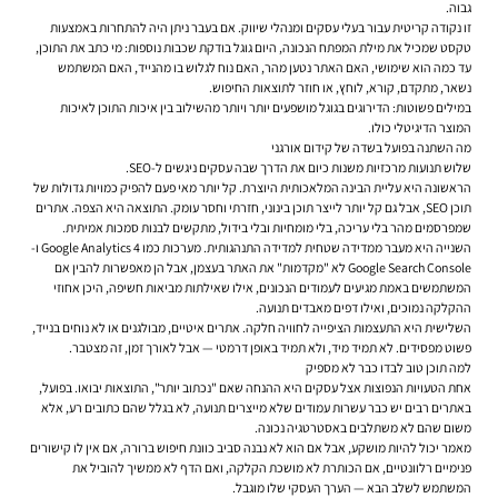
גבוה.
זו נקודה קריטית עבור בעלי עסקים ומנהלי שיווק. אם בעבר ניתן היה להתחרות באמצעות
טקסט שמכיל את מילת המפתח הנכונה, היום גוגל בודקת שכבות נוספות: מי כתב את התוכן,
עד כמה הוא שימושי, האם האתר נטען מהר, האם נוח לגלוש בו מהנייד, האם המשתמש
נשאר, מתקדם, קורא, לוחץ, או חוזר לתוצאות החיפוש.
במילים פשוטות: הדירוגים בגוגל מושפעים יותר ויותר מהשילוב בין איכות התוכן לאיכות
המוצר הדיגיטלי כולו.
מה השתנה בפועל בשדה של קידום אורגני
שלוש תנועות מרכזיות משנות כיום את הדרך שבה עסקים ניגשים ל-SEO.
הראשונה היא עליית הבינה המלאכותית היוצרת. קל יותר מאי פעם להפיק כמויות גדולות של
תוכן SEO, אבל גם קל יותר לייצר תוכן בינוני, חזרתי וחסר עומק. התוצאה היא הצפה. אתרים
שמפרסמים מהר בלי עריכה, בלי מומחיות ובלי בידול, מתקשים לבנות סמכות אמיתית.
השנייה היא מעבר ממדידה שטחית למדידה התנהגותית. מערכות כמו Google Analytics 4 ו-
Google Search Console לא "מקדמות" את האתר בעצמן, אבל הן מאפשרות להבין אם
המשתמשים באמת מגיעים לעמודים הנכונים, אילו שאילתות מביאות חשיפה, היכן אחוזי
ההקלקה נמוכים, ואילו דפים מאבדים תנועה.
השלישית היא התעצמות הציפייה לחוויה חלקה. אתרים איטיים, מבולגנים או לא נוחים בנייד,
פשוט מפסידים. לא תמיד מיד, ולא תמיד באופן דרמטי — אבל לאורך זמן, זה מצטבר.
למה תוכן טוב לבדו כבר לא מספיק
אחת הטעויות הנפוצות אצל עסקים היא ההנחה שאם "נכתוב יותר", התוצאות יבואו. בפועל,
באתרים רבים יש כבר עשרות עמודים שלא מייצרים תנועה, לא בגלל שהם כתובים רע, אלא
משום שהם לא משתלבים באסטרטגיה נכונה.
מאמר יכול להיות מושקע, אבל אם הוא לא נבנה סביב כוונת חיפוש ברורה, אם אין לו קישורים
פנימיים רלוונטיים, אם הכותרת לא מושכת הקלקה, ואם הדף לא ממשיך להוביל את
המשתמש לשלב הבא — הערך העסקי שלו מוגבל.