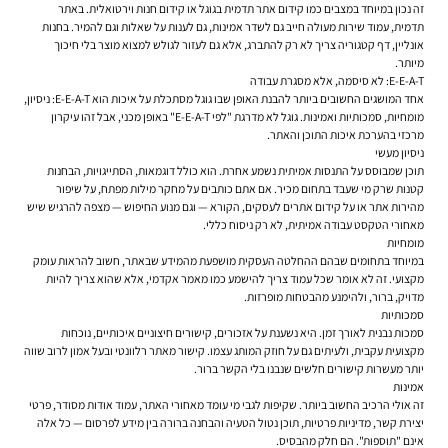
זה נכון במיוחד במצבים כמו קידום אתר תדמית בגוגל או קידום חנות וירטואלית. באתר
תדמית, עמוד שירות מעולה חייב גם לשדר אמינות, גם לענות על שאלות וגם להמיר. בחנות
אונליין, דף קטגוריה צריך לא רק להתברג, אלא גם לעזור לגולש למצוא מוצר בלי חיכוך
מיותר.
E-E-A-T: לא סיסמה, אלא מסגרת עבודה
אחד המושגים החשובים ביותר להבנת האופן שבו גוגל מסתכלת על איכות הוא E-E-A-T: ניסיון,
מומחיות, סמכותיות ואמינות. גוגל לא מדרגת "לפי E-E-A-T" באופן מכני, אבל זהו עיקרון
מרכזי בהערכת איכות התוכן והאתר.
ניסיון מעשי
תוכן שמבוסס על התנסות אמיתית נשמע אחרת. הוא כולל דוגמאות, הסתייגויות, הבחנות
קטנות שרק מי שעבד בתחום מכיר. אם אתם כותבים על מחקר מילות מפתח, על שיפור
מהירות אתר או על קידום אתרים לעסקים, הקורא — וגם מנוע החיפוש — מצפה להרגיש שיש
מאחורי הטקסט עבודה אמיתית, לא רק ניסוח כללי.
מומחיות
במיוחד בתחומים שבהם ההחלטה העסקית מושפעת מהמידע שבאתר, חשוב להראות עומק
מקצועי. זה לא אומר שכל עמוד צריך להישמע כמו מאמר אקדמי, אלא שהוא צריך להיות
מדויק, ברור, ולהימנע מהבטחות מופרזות.
סמכותיות
סמכות נבנית לאורך זמן. היא נשענת על אזכורים, קישורים חיצוניים איכותיים, נוכחות
מקצועית עקבית, ולעיתים גם על חוזק המותג עצמו. קישור מאתר רלוונטי ובעל אמון לרוב שווה
יותר מעשרות קישורים חלשים שנבנו בלי הקשר ברור.
אמינות
זה אולי הרכיב החשוב ביותר. שקיפות לגבי מי עומד מאחורי האתר, עמוד אודות מסודר, פרטי
יצירת קשר, מדיניות פרטיות, תוכן נטול הטעיה והבחנה ברורה בין מידע לפרסום — כל אלה
אינם "תוספות". הם חלק מהבסיס.