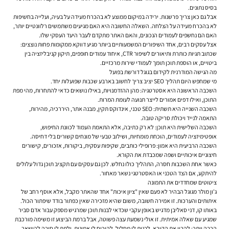
בסיס נתונים.
אבל גם כאן צריך פרשנות. ירידה במיקום ממוצע לא בהכרח מעידה על בעיה, ועלייה בחשיפות
לא בהכרח מעידה על הצלחה. השאלה החשובה היא האם מגיעים משתמשים רלוונטיים יותר,
האם הם נחשפים לעמודים הנכונים, והאם האתר מתקדם לעבר היעד העסקי שלו.
אצל עסקים רבים, אחד השיפורים המשמעותיים ביותר מגיע דווקא ממקומות פחות נוצצים:
שכתוב תגיות כותרת ותיאורים לשיפור CTR, איחוד עמודים חופפים, תיקון קניבליזציה בין
ביטויים, או הוספת תוכן תומך לעמודי שירות מרכזיים.
מה הגישה המודרנית לקידום בגוגל דורשת בפועל
מי שמחפש היום תהליך SEO יציב צריך לחשוב בארבע שכבות שפועלות יחד.
השכבה הראשונה היא אסטרטגיה: מהן ההזדמנויות, באילו נושאים כדאי להתחרות, מהי מפת
התוכן, ואילו דפים אמורים לייצר תנועה לעומת המרות.
השכבה השנייה היא תשתית: SEO טכני, אינדוקס תקין, מבנה אתר, היררכיה, מהירות,
התאמה לנייד ויכולת סריקה טובה.
השכבה השלישית היא תוכן: לא רק כתיבה, אלא התאמת העמוד לכוונת החיפוש,
אופטימיזציה לעמודים, הוכחת מומחיות, ושילוב טבעי של מונחים קשורים בלי דחיסה.
השכבה הרביעית היא אמון: פרופילי כותבים, שקיפות עסקית, ביקורות, אזכורים, קישורים
חיצוניים איכותיים ושפה שמכבדת את הקורא.
כאשר אחת השכבות חסרה, התהליך כולו נחלש. לכן גם עסקים עם תקציב תוכן גדול עלולים
להיתקע, אם הצד הטכני או האסטרטגי נשאר מאחור.
ציטוטים שמחדדים את התמונה
ג'ון מולר מגוגל הבהיר לא פעם שאין "ציון איכות" אחד שהאתר מקבל, אלא אוסף רחב של
איתותים והערכות. זו אמירה חשובה, משום שהיא מזכירה שאין כפתור בודד שיפתור הכול.
באותו קו, דני סאליבן מדגיש באופן עקבי שכדאי לבנות תוכן שמרגיש מספק עבור אדם סביר
שמגיע עם שאלה אמיתית. זו אולי נשמעת עצה פשוטה, אבל ברמת הביצוע זו משימה מורכבת
הרבה יותר: להבין את הקורא, לבנות לו מסלול, להוכיח לו אמינות, ולתת לו סיבה להישאר.