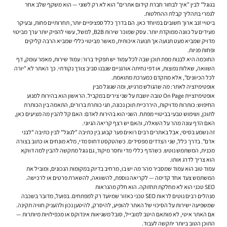
בגוגל" לבין "איך לבחור חברת קידום אתרים" הוא לא רק לשוני — הוא משקף שלב אחר
לגמרי בתהליך קבלת ההחלטות.
ביטויי זנב ארוך חשובים במיוחד כאן. הם בדרך כלל ספציפיים יותר, תחרותיים פחות, ובעיקר
מעידים על כוונה ממוקדת יותר. עסק שמוכר שירות B2B, למשל, עשוי להפיק יותר ערך מביטוי
מדויק שמביא מעט תנועה אך תנועה איכותית, מאשר מביטוי כללי שמביא הרבה קליקים
ופחות פניות.
החוכמה היא לבנות מפת תוכן שבה לכל עמוד יש תפקיד ברור: עמוד שירות, מאמר עומק, דף
השוואה, שאלות נפוצות, או דפי נחיתה אורגניים שנבנו סביב צורך נקודתי. כך האתר לא "יורה
לכל הכיוונים", אלא מתקדם כמערכת מתואמת.
אופטימיזציה לאתר: מה שהגולש מרגיש, ומה שגוגל מבין
אופטימיזציית On Page טובה יושבת על שני צירים במקביל. הראשון הוא בהירות למנוע
החיפוש: כותרות מדויקות, היררכיית תוכן נכונה, תגי כותרת ברורים, התאמה בין הכותרת
לתוכן, ושימוש טבעי בביטויי מפתח. השני הוא בהירות לאדם: האם קל להבין מה מציעים כאן,
האם הדף עונה מהר על השאלה, והאם יש רצף קריאה הגיוני.
זה נשמע בסיסי, אבל באתרים רבים רואים פער קבוע בין כתיבה "לגוגל" לבין כתיבה "לבני
אדם". בדרך כלל, שני הצדדים מפסידים. כשהטקסט דחוס מדי, מלא מונחים או כתוב בצורה
מכנית, המשתמש נוטש. כשהדף כללי מדי וחסר מיקוד, גם גוגל מתקשה להבין למה דווקא
הוא צריך לדרג אותו.
עמוד טוב הוא עמוד שמסביר מהר מה יש בו, מרחיב בדיוק במקומות הנכונים, ומוביל את
המשתמש צעד אחד קדימה — לקריאה נוספת, להשוואה, להשארת פרטים או לרכישה.
SEO טכני הוא לא מחלקת תחזוקה. הוא חלק מהנראות
מנהלים רבים נוטים לראות SEO טכני כאזור שמיועד רק למפתחים. בפועל, מדובר בשכבה
שמשפיעה ישירות על הסיכוי של האתר להופיע, להיסרק, להיטען נכון ולהעניק חוויה תקינה.
אם האתר איטי, לא מותאם היטב למובייל, סובל משגיאות אינדוקס או מכפילויות מיותרות —
התוכן הטוב ביותר יתקשה לעבוד.