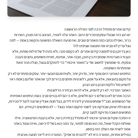
קידום אתרים מתחיל הרבה לפני המילה הראשונה
יש רגע כזה שבעלי עסקים מכירים היטב: האתר עלה לאוויר, העיצוב נראה מצוין, השירות
ברור, ואפילו נכתבו כמה מאמרים טובים. ואז מגיעה השאלה הפשוטה והקשה באמת — למה
גוגל עדיין לא מביא את התנועה שציפינו לה?
כאן בדיוק נכנס לתמונה
קידום אתרים
. לא כקסם טכני, ולא כתרגיל של מילות מפתח, אלא
כעבודה מערכתית שמחברת בין תוכן, מבנה אתר, אמינות, חוויית משתמש, נתונים והבנה
עסקית. מי שממשיך לחשוב שדי ב"מאמר איכותי" כדי להתקדם בגוגל, מגלה מהר מאוד
שהתחרות השתנתה.
החיפוש האורגני היום צפוף יותר, מדויק יותר, ולעיתים גם תובעני יותר. עסקים מתחרים לא רק
על מקום בתוצאות, אלא על אמון, רלוונטיות וסימנים ברורים לכך שהאתר שלהם באמת ראוי
להופיע מול הלקוח הנכון ברגע הנכון.
האתגר המרכזי: לא רק להופיע, אלא להיות הבחירה הרלוונטית
הרבה אתרים לא נכשלים כי הם חלשים, אלא כי הם לא בנויים סביב כוונת החיפוש האמיתית
של המשתמש. מנכ"ל שמחפש פתרון ליצירת לידים, בעל חנות אונליין שרוצה להגדיל מכירות,
או מנהלת שיווק שבודקת איך לשפר מיקום האתר בגוגל — לא מחפשים רק מידע. הם
מחפשים תשובה מדויקת למצב קיים.
זו הסיבה שקידום אורגני איכותי לא מתחיל בבחירת ביטוי, אלא בהבנת הסיטואציה. אילו
שאלות הקהל שואל, מה הוא מנסה לפתור, עד כמה הוא בשל לרכישה, ואיזה עמוד באתר
אמור לשרת את השלב הזה במסע.
במילים אחרות, המטרה היא לא "להכניס טראפיק". המטרה היא לייצר תנועה אורגנית