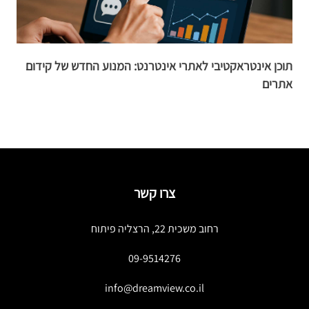
תוכן אינטראקטיבי לאתרי אינטרנט: המנוע החדש של קידום
מקסו
אתרים
צרו קשר
רחוב משכית 22, הרצליה פיתוח
09-9514276
info@dreamview.co.il