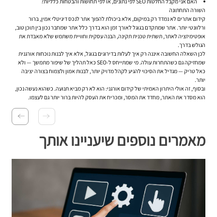
האם אני מקבל החלטות SEO לפי נתונים, או לפי תחושות והבטחות כלליות?
השורה התחתונה
קידום אתרים לא נמדד רק במיקום, אלא ביכולת להפוך אתר לנכס דיגיטלי אמין, ברור
ורלוונטי יותר. אתר שמתקדם בגוגל לאורך זמן הוא בדרך כלל אתר שמחבר נכון בין תוכן טוב,
אופטימיזציה לאתר, תשתית טכנית תקינה, הבנה עסקית וחוויית משתמש שלא מאבדת את
הגולש בדרך.
לכן השאלה החשובה איננה רק איך לעלות בדירוגים בגוגל, אלא איך לבנות נוכחות אורגנית
שמחזיקה גם כשהתחרות עולה. מי שמתייחס ל-SEO כאל תהליך של שיפור מתמשך — ולא
כאל טריק — מגדיל את הסיכוי להגיע לקהל מדויק יותר, לבנות אמון ולצמוח בצורה יציבה
יותר.
ובסוף, זה אולי היתרון האמיתי של קידום אורגני: הוא לא רק מביא תנועה. כשהוא נעשה נכון,
הוא מסדר את האתר, מחדד את המסר, ומכריח את העסק להיות ברור יותר גם לעצמו.
מאמרים נוספים שיעניינו אותך