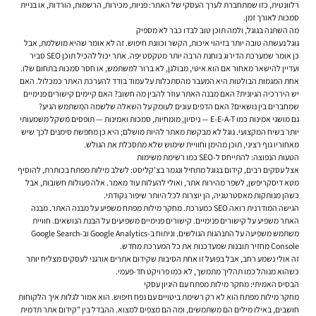
רלוונטית, כזו שמתחברת לערך העסקי של האתר: פניות, מכירות, הרשמות, הורדות, או בניית
סמכות לאורך זמן.
מה השתנה בגוגל, ולמה תוכן טוב לבדו כבר לא מספיק
גוגל נעשתה טובה יותר בזיהוי איכות, הקשר וכוונת חיפוש. זה לא אומר שהיא מושלמת, אבל
כן אומר שמערכת הדירוג בוחנת הרבה יותר מטקסט יפה. אתר יכול להכיל תוכן SEO סביר
ועדיין להישאר מאחור אם הוא איטי, מבולגן, לא ברור למשתמש, או חסר סמכות בתחום שלו.
אחת המגמות הבולטות היא המעבר מהסתכלות על עמוד בודד להערכת האתר כמכלול. האם
יש היררכיה הגיונית? האם מבנה האתר עוזר להבין מה חשוב? האם קיימים קישורים פנימיים
שמחברים בין נושאים? האם הדפים עונים לעומק על השאלה שלשמה המשתמש הגיע?
גם מושגי אמינות כמו E-E-A-T — ניסיון, מומחיות, סמכות ואמינות — תופסים משקל משמעותי
יותר בשיח המקצועי. גוגל לא מבקשת מאתר להיות מושלם; היא כן מחפשת סימנים לכך שיש
מאחוריו גוף רציני, תוכן מהימן וחוויית שימוש שלא מתסכלת את הגולש.
הטעות הנפוצה: להתייחס ל-SEO כמו רשימת משימות
אצל עסקים רבים, קידום בגוגל מתחיל ונגמר בצ'קליסט: לשלב מילות מפתח בכותרת, להוסיף
מטא דיסקריפשן, לשפר מהירות אתר, ואולי להעלות עוד מאמר. אלה פעולות חשובות, אבל
כשהן מנותקות מאסטרטגיה, הן יוצרות לכל היותר שיפור נקודתי.
הגישה המודרנית רואה SEO כמערכת. מחקר מילות מפתח משפיע על מבנה האתר. מבנה
האתר משפיע על קישורים פנימיים. קישורים פנימיים משפיעים על הבנת הנושאים. חוויית
משתמש משפיעה על התנהגות הגולשים. וניתוח ב-Google Analytics וב-Google Search
Console מחזיר תובנות שמעדכנות את כל המערכת מחדש.
זה אולי נשמע רחב, אבל בפועל זו אחת הסיבות שקידום אתרים אורגני לעסקים מצליח יותר
כשהוא מנוהל כמו תהליך מתמשך, לא כמו פרויקט חד-פעמי.
הבסיס האמיתי: מחקר מילות מפתח עם היגיון עסקי
מחקר מילות מפתח הוא לא רק רשימת ביטויים עם נפח חיפוש. הוא אמור לגלות איך הלקוחות
חושבים, באילו מילים הם משתמשים, ומה הם מצפים למצוא. ההבדל בין "קידום אתר תדמית