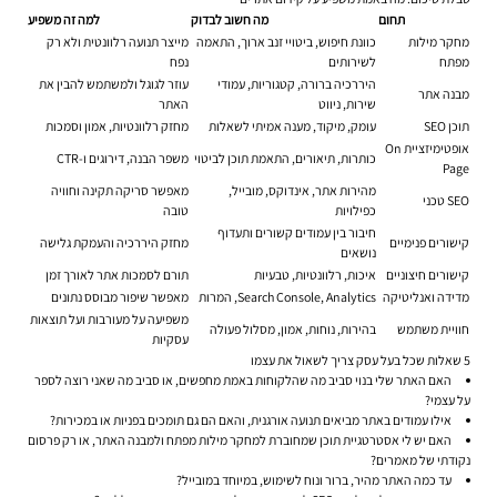
תחום
מה חשוב לבדוק
למה זה משפיע
מחקר מילות
כוונת חיפוש, ביטויי זנב ארוך, התאמה
מייצר תנועה רלוונטית ולא רק
מפתח
לשירותים
נפח
היררכיה ברורה, קטגוריות, עמודי
עוזר לגוגל ולמשתמש להבין את
מבנה אתר
שירות, ניווט
האתר
תוכן SEO
עומק, מיקוד, מענה אמיתי לשאלות
מחזק רלוונטיות, אמון וסמכות
אופטימיזציית On
כותרות, תיאורים, התאמת תוכן לביטוי
משפר הבנה, דירוגים ו-CTR
Page
מהירות אתר, אינדוקס, מובייל,
מאפשר סריקה תקינה וחוויה
SEO טכני
כפילויות
טובה
חיבור בין עמודים קשורים ותעדוף
קישורים פנימיים
מחזק היררכיה והעמקת גלישה
נושאים
קישורים חיצוניים
איכות, רלוונטיות, טבעיות
תורם לסמכות אתר לאורך זמן
מדידה ואנליטיקה
Search Console, Analytics, המרות
מאפשר שיפור מבוסס נתונים
משפיעה על מעורבות ועל תוצאות
חוויית משתמש
בהירות, נוחות, אמון, מסלול פעולה
עסקיות
5 שאלות שכל בעל עסק צריך לשאול את עצמו
האם האתר שלי בנוי סביב מה שהלקוחות באמת מחפשים, או סביב מה שאני רוצה לספר
על עצמי?
אילו עמודים באתר מביאים תנועה אורגנית, והאם הם גם תומכים בפניות או במכירות?
האם יש לי אסטרטגיית תוכן שמחוברת למחקר מילות מפתח ולמבנה האתר, או רק פרסום
נקודתי של מאמרים?
עד כמה האתר מהיר, ברור ונוח לשימוש, במיוחד במובייל?