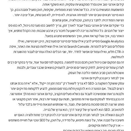
קידום אורגני טוב אינו נפרד ממקצועיות עסקית; הוא משקף אותה.
המשמעות המעשית ברורה. ככל שהאתר מציג מומחיות, שקיפות, תוכן מועיל ומבנה נכון, כך
הוא מייצר תנאים טובים יותר לצמיחה אורגנית. לא מיידית, לא מובטחת, אבל יציבה יותר.
הגישה המודרנית: לחבר בין תוכן, טכנולוגיה, אמון ונתונים
כדי שקידום אתרים אורגני בגוגל יעבוד לאורך זמן, צריך לחשוב כמו מערכת ניהול, לא כמו פס
ייצור של תכנים. כל החלטה צריכה להישען על חיבור בין ארבע שכבות: מה הקהל מחפש, איך
האתר בנוי, איך גוגל קוראת אותו, ואיך המשתמש מתנהג בפועל.
Google Analytics מסייע להבין אילו עמודים מייצרים מעורבות, היכן יש נטישה, ואילו
מסלולים מובילים להמרות. Search Console מראה אילו שאילתות מציגות את האתר, איפה
ה-CTR חלש, ואילו עמודים אפשר לחדד. יחד, שני הכלים האלה עוזרים לעבור מהשערות
להחלטות.
זה גם המקום שבו ניהול תוכן חכם נכנס לתמונה. במקום לפרסם עוד ועוד, עדיף במקרים רבים
לעדכן עמודים קיימים, לחזק קישורים פנימיים, להעמיק נושאים שכבר עובדים, ולבנות
אשכולות תוכן סביב תחומי הליבה של העסק.
איך לבחור כיוון נכון לקידום אורגני
עסק ששוקל השקעה ב-SEO לא צריך לשאול רק "כמה זמן זה ייקח", אלא "איזה נכס אנחנו
רוצים לבנות". אם המטרה היא להקטין תלות בפרסום ממומן, להגיע ללקוחות מדויקים יותר
ולבנות נראות שממשיכה לעבוד גם כשלא מעלים תקציב, קידום אורגני הוא מהלך אסטרטגי.
זה נכון במיוחד לעסקים עם שירות מתמשך, חנות עם קטגוריות רבות, אתר תוכן מקצועי או
מותג שרוצה לבסס סמכות בתחום שלו. מנגד, מי שמחפש תוצאות מיידיות בלבד עלול
להתאכזב. SEO הוא לא ערוץ של קיצור דרך; הוא ערוץ של בנייה.
לכן גם השאלה איך לבחור חברת קידום אתרים צריכה להיבחן דרך מתודולוגיה: האם יש
חשיבה על מבנה אתר, על כוונת חיפוש, על מדידה, על תוכן, על SEO טכני ועל חוויית משתמש
— או רק על דוחות ומיקומים.
טבלת סיכום: מה באמת משפיע על קידום אתרים