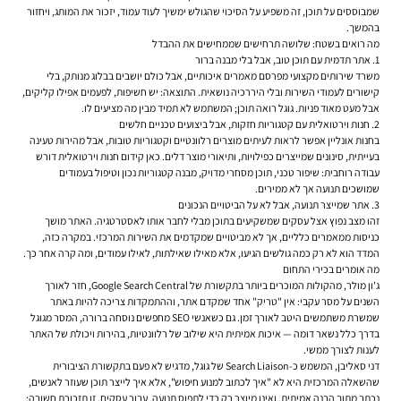
שמבוססים על תוכן, זה משפיע על הסיכוי שהגולש ימשיך לעוד עמוד, יזכור את המותג, ויחזור
בהמשך.
מה רואים בשטח: שלושה תרחישים שממחישים את ההבדל
1. אתר תדמית עם תוכן טוב, אבל בלי מבנה ברור
משרד שירותים מקצועי מפרסם מאמרים איכותיים, אבל כולם יושבים בבלוג מנותק, בלי
קישורים לעמודי השירות ובלי היררכיה נושאית. התוצאה: יש חשיפות, לפעמים אפילו קליקים,
אבל מעט מאוד פניות. גוגל רואה תוכן; המשתמש לא תמיד מבין מה מציעים לו.
2. חנות וירטואלית עם קטגוריות חזקות, אבל ביצועים טכניים חלשים
בחנות אונליין אפשר לראות לעיתים מוצרים רלוונטיים וקטגוריות טובות, אבל מהירות טעינה
בעייתית, סינונים שמייצרים כפילויות, ותיאורי מוצר דלים. כאן קידום חנות וירטואלית דורש
עבודה רוחבית: שיפור טכני, תוכן מסחרי מדויק, מבנה קטגוריות נכון וטיפול בעמודים
שמושכים תנועה אך לא ממירים.
3. אתר שמייצר תנועה, אבל לא על הביטויים הנכונים
זהו מצב נפוץ אצל עסקים שמשקיעים בתוכן מבלי לחבר אותו לאסטרטגיה. האתר מושך
כניסות ממאמרים כלליים, אך לא מביטויים שמקדמים את השירות המרכזי. במקרה כזה,
המדד הוא לא רק כמה גולשים הגיעו, אלא מאילו שאילתות, לאילו עמודים, ומה קרה אחר כך.
מה אומרים בכירי התחום
ג'ון מולר, מהקולות המוכרים ביותר בתקשורת של Google Search Central, חזר לאורך
השנים על מסר עקבי: אין "טריק" אחד שמקדם אתר, וההתמקדות צריכה להיות באתר
שמשרת משתמשים היטב לאורך זמן. גם כשאנשי SEO מחפשים נוסחה ברורה, המסר מגוגל
בדרך כלל נשאר דומה — איכות אמיתית היא שילוב של רלוונטיות, בהירות ויכולת של האתר
לענות לצורך ממשי.
דני סאליבן, המשמש כ-Search Liaison של גוגל, מדגיש לא פעם בתקשורת הציבורית
שהשאלה המרכזית היא לא "איך לכתוב למנוע חיפוש", אלא איך לייצר תוכן שעוזר לאנשים,
נכתב מתוך הבנה אמיתית, ואינו מיוצר רק כדי לתפוס תנועה. עבור עסקים, זו תזכורת חשובה: