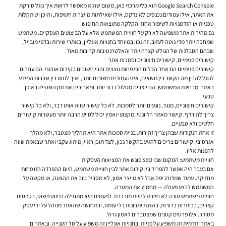
Google Search Console הוא כלי מרכזי כאן, משום שהוא מאפשר לראות איך גוגל סורקת
את האתר, אילו עמודים נכנסים לאינדקס, אילו שאילתות מייצרות חשיפות, והיכן יש תקלות
טכניות או הזדמנויות לשיפור אחוזי הקלקה מתוצאות החיפוש.
גם מהירות אתר משפיעה לא רק על חוויית המשתמש אלא על הביצועים העסקיים. משתמש
שמחכה יותר מדי נוטה לעזוב. זה נכון במיוחד בחנויות אונליין, באתרי שירות ובדפי מובייל,
שבהם הסבלנות של הגולש קצרה יותר והאלטרנטיבות קרובות מאוד.
קישורים פנימיים, קישורים חיצוניים וסמכות אתר
קישורים פנימיים הם אחד הכלים הכי פחות נוצצים והכי חשובים בקידום אורגני. הם עוזרים
לגוגל להבין מה הקשר בין נושאים, איזה עמודים חשובים יותר, ואיך לנווט בין שכבות המידע
באתר. מבחינת המשתמש, הם יוצרים מסלול ברור יותר ומאריכים את זמן השהייה באופן
טבעי.
קישורים חיצוניים, מנגד, נוגעים יותר לסמכות. לא כל קישור שווה אותו דבר, ולא כל קישור
צריך להירדף. קישור מאתר רלוונטי, מקצועי ואמין יכול לסייע הרבה יותר מעשרות קישורים
חלשים ולא טבעיים.
זו אחת הנקודות שבהן צריך זהירות. בניית סמכות אתר היא תהליך מצטבר, ולא מהלך
אגרסיבי. קישורים צריכים להגיע בהקשר נכון, לצד תוכן ראוי, מיתוג עקבי ואתר שבאמת שווה
להפנות אליו.
חוויית משתמש: המקום שבו SEO פוגש את המציאות העסקית
אם בעבר היה אפשר להפריד בין קידום אתר לבין חוויית משתמש, היום ההפרדה הזו פחות
מחזיקה. עמוד שמדורג יפה אבל לא מייצר אמון, לא מסביר טוב את ההצעה, או מקשה על
המשתמש לבצע פעולה — מחמיץ את המטרה.
חוויית משתמש טובה לא חייבת להיות מורכבת. לפעמים היא מתחילה בניווט פשוט, בטפסים
קצרים, בכותרות ברורות, בהצגת יתרונות בלי עומס, ובתחושה שהאתר מנוהל על ידי עסק
מסודר. אלו פרטים קטנים שמצטברים לאמון גדול.
באתרי תדמית זה משפיע על פניות. בחנויות אונליין זה משפיע על סל הקנייה. ובאתרים