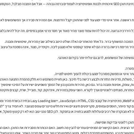
זו נקודה קריטית במיוחד כשבונים אסטרטגיית תוכן. אפשר לבצע מחקר מילות מפתח מדויק, לייצר כתיבת תוכן SEO איכותית ולבנות אופטימיז
ת ראשונה. אתר איטי מדי יפגע עוד לפני שהתוכן יקבל הזדמנות. אם המהירות סבירה אך המשתמשים לא 
 היררכיה גרועה. זה יכול להיות עמוד מוצר מהיר מאוד אך חסר פרטי אמון בסיסיים. וזה יכול להיות בלוג
שימה של המשתמש, לרוב גם יצליח יותר בקידום האורגני.
המטרה.
ר איטי או ממשק מסורבל יפגעו ביכולת להפוך חיפוש לפנייה.
, משלוח, מדיניות החזרות ולבצע רכישה בלי חיכוך. כאן חוויית משתמש היא חלק מהמרת התנועה האורג
אם.
גם קוד מיותר, תוספים עמוסים, סקריפטים חיצוניים ואירוח חלש מייצרים עומס מצטבר. לא תמיד צריך “
פקוד. לכן SEO טכני טוב הוא לא רק קיצוץ משקל, אלא איזון בין ביצועים, שימושיות ויציבות.
וכן רלוונטי ובדיקות שמישות.
הגיונית. האם הקישורים הפנימיים עוזרים להבין מה חשוב. האם הכותרות מסבירות את התוכן. האם התו
קושרים נכון, המשתמש מתקדם בקלות, ומנוע החיפוש מבין טוב יותר את מבנה האתר. אותו היגיון פועל גם 