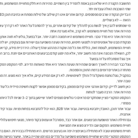
התשובה הקצרה היא שלא נכון באמת להפריד בין השתיים. מהירות היא חלק מחוויית המשתמש, וחווי
שתי השכבות האלה עובדות יחד.
הזאת — לא בשוליים.
מי שמחפש להבין איך לגשת נכון לתהליך של
קידום אתרים
, צריך להסתכל על האתר לא רק דרך עינ
מהירות אתר מול חוויית משתמש: לא קרב, אלא מערכת אחת
מהירות אתר היא מדד טכני. חוויית משתמש היא תמונה רחבה יותר. אבל בפועל, גולש לא חווה אותן 
מנקודת מבט של אופטימיזציה למנועי חיפוש, מהירות טעינה משפיעה גם ישירות וגם בעקיפין. יש 
חוויית המשתמש, לעומת זאת, כוללת את כל מה שקורה מהרגע שהדף עולה: היררכיית מידע, קריאות,
לכן, השאלה הנכונה אינה מה חשוב יותר, אלא מה יפגע קודם בביצועים האורגניים אם יוזנח. ברוב 
איך גוגל מסתכלת על זה בפועל
מתחרה באתרים דומים ברמת התוכן והסמכות.
טובה יותר.
כאן חשוב לדייק: קידום אורגני אינו קידום ממומן. בקידום ממומן אפשר לקנות חשיפה מיידית כל עו
מהירות אתר: הרבה מעבר לנוחות
מסחרי.
עבור אתר תוכן, האובדן יתבטא בנטישה. עבור אתר B
אורגנית.
גם זחילת האתר מושפעת מביצועים. אם אתר כבד, מסורבל או עמוס בקוד מיותר, מנועי חיפוש עלולים לסרוק אותו פחות ביעילות. לכן SEO טכני נוגע לא רק לקוד נקי, אלא ליכולת של מנוע 
חוויית משתמש: המקום שבו הדירוג פוגש את המציאות
חוויית משתמש טובה לא מתחילה באנימציה יפה או בעיצוב מרשים. היא מתחילה בבהירות. האם בר
הטקסט המקורי מדגיש שחוויית משתמש משפיעה על מדדים כמו זמן שהייה באתר, שיעור נטישה ומספר 