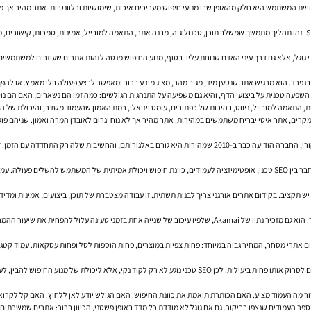
ית המשתמש היא חלק מהאופן שבו מנועי חיפוש מעריכים איכות, שימושיות ורלוונטיות. אתר מהיר אך מב
זו בדיוק הנקודה שרבים מפספסים. קידום אתרים אינו רק שילוב של מילות מפתח או כתיבת תוכן SEO. זהו תהליך מתמשך שמשלב תוכן, טכנולוגיה, מבנה א
י גוגל, אלא גם דרך עיני האדם שנוחת עליו. בסוף, מנוע החיפוש מנסה לזהות אתרים שעוזרים למשתמשי
בנפרד. הוא מרגיש אתר שנטען מיד, מגיב מהר, מציג מידע ברור ומאפשר לבצע פעולה בלי מאמץ. או להפך
לה השפעה טכנית על ביצועי הדף, והיא גם משפיעה על התנהגות הגולשים: כמה זמן הם נשארים, האם הם
 התאמה למובייל, ניווט, בהירות של כפתורים, עומס ויזואלי, רמת האמון שהעמוד משדר, והיכולת של ה
המקרים, אתר איטי יבריח משתמשים במהירות. אתר מהיר אך לא נוח יגרום לאובדן המרה ואמון. שניהם פו
גוגל כבר הבהירה לאורך השנים שמהירות טעינת האתר היא אחד מאותות הדירוג. לפי הטקסט המקורי, החברה הודיעה כבר ב-010
במקביל, גוגל נותנת משקל גדל והולך לשימושיות. לא רק אם המידע קיים, אלא איך הוא מוגש. זה מחבר בין SEO טכני, אופטימיזציה לעמודים, כ
ד יש תקציב. בקידום אתרים אורגני צריך לבנות תשתית. זו עבודה מצטברת של תוכן, ביצועים, אמינות ומ
B2, הוא יכול להתבטא בפחות פניות. עבור קידום אתרי מסחר, המחיר גבוה במיוחד: פחות צפיות במוצרים, פחות הוספות לסל ופ
החיפוש להבין, לעבד ולהגיש את התוכן במהירות ובאופן תקין.
ור מה העמוד מציע. האם הכותרת תואמת את כוונת החיפוש. האם הגולש יודע לאן ללחוץ. האם קל לקרו
העמודים שנצפו בביקור. גם אם גוגל לא מודדת כל מדד באופן פשטני, הכיוון ברור: אתרים שמשרתים משת