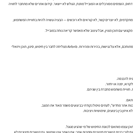
ציה לעמודים ברמה גבוהה — אבל אם המבנה מבלבל, הטקסט דחוס, הטפסים מסורבלים או המובייל מוזנח, הגולש לא יישאר. קידום אתרים שלא מתחבר לחוויה
מתקדמים, לא יוצרים קשר, לא קוראים ולא רוכשים — הבעיה עשויה להיות בחוויית המשתמש,
 מקצועי עם תוכן מצוין, אבל עיצוב שלא מאפשר קריאה נוחה במובייל.
אמזון היא דוגמה קלאסית לאתר שבו כל שבריר שנייה חשוב. כשמדובר במסחר, זמני טעינה, סינון מהיר וזרימת רכישה ברורה הם לא שיפור קוסמטי אלא מנגנון ליבה. ויקיפדיה, מנגד, אינה נסמכת על עיצוב מתוחכם, אלא על נגישות, בהירות ומהירות. Airbnb מצליחה לחבר בין חיפוש, סינון, תוכן ויזואלי
נית להכנסה.
לבנות אתר מחדש”; לעתים טיפול נקודתי בביצועים משפר מאוד את המצב.
כן עצמו מותאם לכוונת החיפוש של מי שהגיע מגוגל.
לגבי בניית קישורים חיצוניים וסמכות אתר: אם האתר אינו שימושי, גם קישורים חיצוניים לא