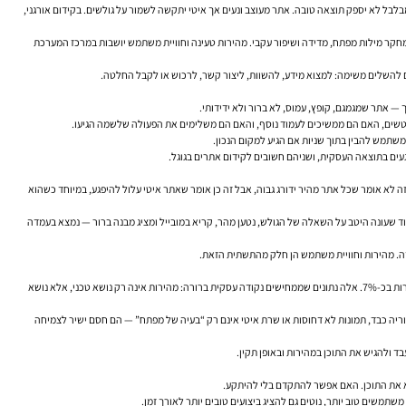
לבל לא יספק תוצאה טובה. אתר מעוצב ונעים אך איטי יתקשה לשמור על גולשים. בקידום אורגני,
תר, התאמה למובייל, אמינות, סמכות, קישורים, מחקר מילות מפתח, מדידה ושיפור עקבי. מהירות טעינה וחוויית משתמש יושבות במרכז המערכת
ם להשלים משימה: למצוא מידע, להשוות, ליצור קשר, לרכוש או לקבל החלטה.
 — אתר שמגמגם, קופץ, עמוס, לא ברור ולא ידידותי.
 נוטשים, האם הם ממשיכים לעמוד נוסף, והאם הם משלימים את הפעולה שלשמה הגיעו.
משתמש להבין בתוך שניות אם הגיע למקום הנכון.
געים בתוצאה העסקית, ושניהם חשובים לקידום אתרים בגוגל.
2 שמהירות היא גורם באלגוריתם, והחשיבות שלה רק התחדדה עם הזמן. זה לא אומר שכל אתר מהיר ידורג גבוה, אבל זה כן אומר שאתר איטי עלול להיפגע, במיוחד כשהוא
וונת חיפוש ויכולת אמיתית של המשתמש להשלים פעולה. עמוד שעונה היטב על השאלה של הגולש, נטען מהר, קריא במובייל ומציג מבנה ברור — נמצא בעמדה
דידה. מהירות וחוויית משתמש הן חלק מהתשתית הזאת.
הטקסט המקורי מציין שמחקרים מראים כי גולשים מצפים לאתר שייטען בתוך 2–3 שניות לכל היותר. הוא גם מזכיר נתון של Akamai, שלפיו עיכוב של שנייה אחת בזמני טעינה עלול להפחית את שיעור ההמרות בכ-7%. אלה נתונים שממחישים נקודה עסקית ברורה: מהירות אינה רק נושא טכני, אלא נושא
חות עסקאות. עמוד קטגוריה כבד, תמונות לא דחוסות או שרת איטי אינם רק “בעיה של מפתח” — הם חסם ישיר לצמיחה
א את התוכן. האם אפשר להתקדם בלי להיתקע.
משים טוב יותר, נוטים גם להציג ביצועים טובים יותר לאורך זמן.