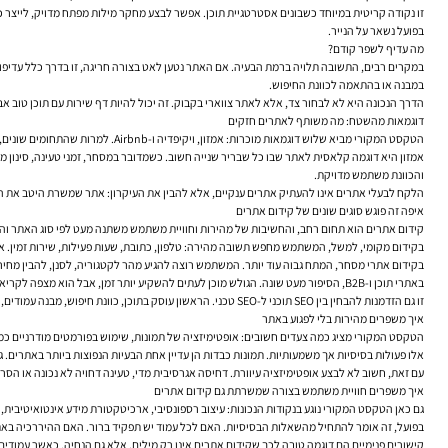
בפועל נשאר על הנייר.
מה עדיף לשפר קודם?
במקרים רבים, התשובה תלויה ברמת הבעיה. אם האתר נטען לאט בצורה חריגה, זו בדרך כלל עדיפו
במבנה או בהתאמה לכוונת החיפוש.
הדרך הנכונה היא לא לבחור צד, אלא לאתר צווארי בקבוק. זה יכול להיות דף שירות עם תוכן טוב אבל
דוגמאות מהשטח: מה משותף לאתרים חזקים
הטקסט המקורי מביא שלוש דוגמאות מוכרות: אמזון, ויקיפדיה ו-Airbnb. למרות שהתחומים שונים, המכנה המשותף ברור. כל אחד מהאתרים האלה שולט היטב בשילוב שבין מהירות, שימושיות ומבנה.
והכוונת משתמש מדויקת.
הלקח לבעלי אתרים אינו להעתיק אתרים ענקיים, אלא להבין את העיקרון: אתר שמשרת היטב את המ
איפה זה פוגש סוגים שונים של קידום אתרים
קידום אתרים הוא תחום רחב, והחשיבות של מהירות וחוויית משתמש משתנה מעט לפי סוג האתר ו
בקידום מקומי, למשל, המשתמש מחפש תשובה מהירה: טלפון, כתובת, שעות פעילות, שירות זמין. את
בקידום אתרי מסחר, המתח גבוה עוד יותר. המשתמש רוצה להגיע מהר לקטגוריה, לסנן, להבין מחיר
באתרי תוכן ו-B2B, הסיפור מעט שונה. הגולש מוכן לעתים להשקיע יותר זמן, אבל הוא מצפה לקריאות, עומק, אמינות ומבנה ברור. גם כאן, מהירות ותכנון נכון של המסך משפיעים ישירות על הסיכוי שימשיך לקרוא, יפנה או יחזור.
זו גם הזדמנות להבחין בין SEO תוכני ל-SEO טכני. הראשון עוסק בתוכן, כוונת חיפוש, מבנה עמודים, כותרות, מונחים רלוונטיים וערך לקורא. השני עוסק במהירות, אינדוקס, קוד, מובייל, שרת, קבצים ותקינות. חוויית משתמש מחברת בין שניהם.
איך משפרים מהירות בלי לפגוע באתר
הטקסט המקורי מציג כמה צעדים חשובים: אופטימיזציה של תמונות, שימוש בפורמטים מודרניים כמו WebP, מינימיזציה של קובצי HTML, CSS ו-JavaScript, יישום Lazy Loading ובחירה בשרת מהיר ומות
אלו פעולות בסיסיות אך משמעותיות. תמונות כבדות הן עדיין אחת הבעיות הנפוצות ביותר באתרים. 
עם זאת, חשוב לא לבצע אופטימיזציה עיוורת. דחיסה אגרסיבית מדי, טעינה דחויה לא נכונה או הסרה לא מבוקרת של רכיבים עלולות לפגוע בחוויה או בת
איך משפרים חוויית משתמש בצורה שמשרתת גם קידום אתרים
גם כאן הטקסט המקורי נוגע בנקודות הנכונות: עיצוב רספונסיבי, ארכיטקטורת מידע אינטואיטיבית, ת
בפועל, זה אומר להתחיל מהשאלות הבסיסיות. האם לכל עמוד יש תפקיד ברור. האם ההיררכיה באתר 
קישורים פנימיים הם דוגמה טובה לכך שקידום אתרים אינו רק מילים, אלא גם הנחיה. כאשר עמודים מ