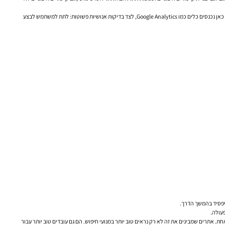
בדיקות שמישות וניתוח התנהגות הם שלב קריטי. לא מספיק להרגיש שהאתר טוב. צריך לבדוק איך משתמשים מתנהגים בפועל, איפה הם נתקעים, באילו עמודים הם נוטשים, ואילו מסכים עובדים פחות טוב. כאן נכנסים כלים כמו Google Analytics, לצד בדיקות אנושיות פשוטות: לתת למשתמש לבצע
יפסיד בהמשך הדרך.
עולה.
סמכות וחוויית משתמש — כל אלה הם חלק ממערכת אחת. אתרים שמבינים את זה לא רק נראים טוב יותר במנועי חיפוש. הם גם עובדים טוב יותר עבור