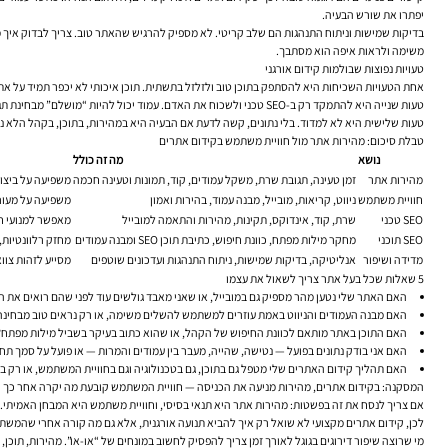
יפתרו את שורש הבעיה.
משימה ולראות איפה הוא מסתבך.
טעויות נפוצות שבולמות קידום אורגני
אחת הטעויות השכיחות היא להסתפק בתוכן טוב ולזלזל בתשתית. תוכן איכותי לא יכפר תמיד על אתר 
טעות שנייה היא להתמקד רק ב-SEO טכני ולשכוח את האדם. עמוד יכול להיות “מושלם” מבחינת תגיות ומבנה, אבל אם הוא עמוס, לא ברור או חסר אמינות — הוא לא יביא את התוצאה העסקית הרצויה.
טעות שלישית היא לא למדוד. בלי נתונים, קשה לדעת אם הבעיה היא במהירות, בתוכן, בקהל הלא נכ
טבלת סיכום: מהירות אתר מול חוויית משתמש בקידום אתרים
נושא
מה זה כולל
מהירות אתר
זמן טעינה, תגובת שרת, משקל עמודים, קוד, תמונות וטעינה חכמה
משפיעה על ביצוע
חוויית משתמש
ניווט, קריאות, מובייל, מבנה עמוד, בהירות ואמון
משפיעה על מעור
SEO טכני
שרת, קוד, אינדוקס, תקינות, מהירות והתאמה למובייל
מאפשר למנועי חי
SEO תוכני
מחקר מילות מפתח, כוונת חיפוש, כתיבת תוכן SEO ומבנה עמודים
מחזק רלוונטיות,
מדידה ושיפור
אנליטיקה, בדיקות שמישות, ניתוח התנהגות ועדכונים שוטפים
מסייע לזהות צווא
5 שאלות שכל בעל אתר צריך לשאול את עצמו
האם האתר שלי נטען מהר מספיק גם במובייל, או שאני מאבד גולשים עוד לפני שהם רואים את ה
האם מבנה העמודים והניווט באמת עוזרים למשתמש להשלים משימה, או רק נראים טוב מבחינה 
האם התוכן באתר מותאם לכוונת החיפוש של הקהל, או שהוא כתוב בעיקר בשביל מילות מפתח?
האם אני בודק נתונים בפועל — נטישה, שהייה, מעבר בין עמודים והמרות — או פועל על סמך תח
האם תהליך קידום האתרים שלי מטפל גם בתוכן, גם בטכנולוגיה וגם בחוויית המשתמש, או רק
המסקנה: בקידום אתרים, מהירות מניעה את הכניסה — חוויית המשתמש קובעת מה יקרה אחר כך
אם צריך לנסח את זה בפשטות: מהירות אתר היא תנאי בסיסי, וחוויית משתמש היא המבחן האמיתי.
לכן, קידום אתרים מקצועי לא שואל רק איך להביא תנועה אורגנית, אלא גם מה קורה אחרי שהמשת