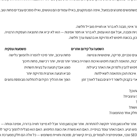
איטי, מבנה לא ברור או חוויית מובייל חלשה.
ון, בכוונת חיפוש לא מדויקת או בהצעת ערך חלשה.
השפעה על קידום אתרים
משמעות עסקית
ים טכניים, סריקה, שימושיות ונטישה
פחות עיכוב, יותר סיכוי להמרה ולהמשך גלישה
בות, התאמה לכוונת חיפוש ואיכות השהייה באתר
יותר פניות, יותר רכישות, פחות חיכוך
פוש להבין ולסרוק את האתר ביעילות
מונע אובדן תנועה על בעיות תשתית
 איכות תוכן והתאמה לשאילתות
מביא תנועה אורגנית מדויקת יותר
רי בקבוק ולשפר דירוגים בגוגל לאורך זמן
הופך את תהליך הקידום להחלטה מבוססת נתונים
תוכן?
עיצובית?
ושות?
 בחלק אחד מהתמונה?
 אתר שלא נטען מהר יתקשה להתחרות. אתר שכן נטען מהר אבל לא מייצר חוויה ברורה, אמינה ונוחה — 
מש הגיע. האם האתר עומד בציפייה. האם הוא משרת את כוונת החיפוש. האם הוא מצליח להפוך ביקור לפ
מי שרוצה שיפור דירוגים בגוגל לאורך זמן צריך להפסיק לחשוב במונחים של “או-או”. מהירות, תוכן, SEO טכני, אופטימיזציה לעמודים, בניית קישורים, 