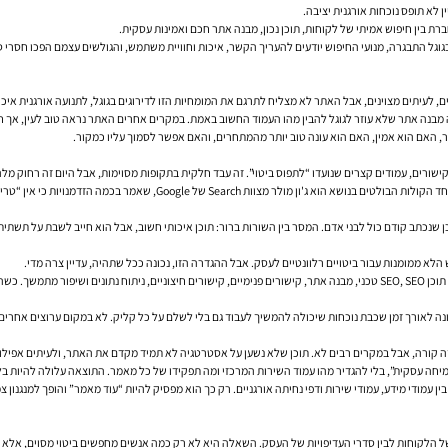
ת בין חיפוש אמיתי של לקוחות, תוכן נכון, מבנה אתר חכם ואמינות עסקית.
בגוגל התבגרה, מנועי החיפוש יודעים להעריך הקשר, איכות וחוויית משתמש, והגולשים עצמם הפכו חסרי 
 לעיתים מצוינים, אבל האתר לא מצליח לתרגם את המומחיות הזו לדירוגים בגוגל, לתנועה אורגנית איכות
ין מהו העמוד החשוב באמת. במקרים אחרים האתר נראה טוב לעין, אך חלש ברמת SEO טכני, היררכיית כותרות, קישורים פנימיים או
ר, האם הוא אמין, האם הוא עונה טוב יותר מהמתחרים, והאם אפשר לסמוך עליו כמקור.
גוגל מדגיש שוב ושוב בתיעוד הרשמי שלו את החשיבות של תוכן מועיל, חוויית עמו
א ממומנות עבור ביטויים רלוונטיים לעסק. אבל ההגדרה הזו, נכונה ככל שתהיה, עדיין צרה מדי.
בפועל, SEO הוא חיבור בין כמה שכבות שעובדות יחד: מחקר מילות מפתח, אופטימיזציית On Page, תוכן SEO, SEO טכני, מבנה אתר, קישורים פ
, בונה לאורך זמן שכבת נוכחות שיכולה להמשיך לעבוד גם בלי לשלם על כל קליק. לא במקום ערוצים אח
 קורה, אבל במקרים רבים לא. תוכן שלא נשען על אסטרטגיה לא תמיד מקדם את האתר, ולעיתים אפילו יוצ
צמיחה עסקית”, בלי להגדיר מהו עמוד השירות המרכזי ומה תפקידו של כל מאמר. התוצאה עלולה להיות בל
ן עמודי מידע, עמודי שירות ודפי נחיתה אורגניים. רק כך הוא מפסיק להיות “עוד מאמר” והופך למנגנון צ
 הלקוחות לבין סדרי העדיפויות של העסק. השאלה היא לא רק כמה אנשים מחפשים ביטוי מסוים, אלא מ