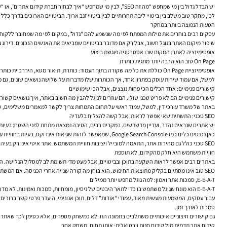
יש הבדל גדול בין מי שמחפש “מה זה SEO”, לבין מי שמחפש “איך לבחור חברת קידום אתרים”, או “קידום אתר תדמית בגוגל”. הראשון בתחילת הדרך. השני קרוב יותר להחלטה. השלישי כבר מבטא צורך עסקי ממוקד.
לכן, מחקר טוב משלב בין ביטויי ליבה תחרותיים לבין ביטויי זנב ארוך. הביטויים הארוכים בדרך כל
הטעות הנפוצה ביותר במחקר
עסקים רבים בוחרים את מילות המפתח לפי מה שנשמע להם “גדול”, במקום לפי מה שמחובר ללקוחות 
שיפור מיקום האתר בגוגל חשוב, אבל רק אם מדובר בביטויים שמביאים את האנשים הנכונים. דירוג גבו
אופטימיזציה לאתר: המקום שבו אסטרטגיה פוגשת ביצוע
On Page טוב הוא הרבה יותר מתגית כותרת
אופטימיזציית On Page כוללת את כל מה שקורה בתוך העמוד: כותרת, תיאור מטא, היררכיית כותרות, שימוש נכון בביטויים, מבנה טקסט, תמונות, קישורים פנימיים והנעה לפעולה. אבל המטרה איננה “לרצות את גוגל” בצורה טכנית בלבד. המטרה היא לעזור לעמוד להיות מדויק, ברור ומשכנע יותר.
למשל, אם עמוד שירות עוסק בפתרון אחד, אך הכותרות שלו מדברות על שלושה נושאים שונים, גם מנו
קישורים פנימיים: אחד הכלים הכי פחות נוצצים, אבל הכי שימושיים
קישורים פנימיים הם לא פריט טכני שולי. הם עוזרים לגוגל להבין מה חשוב באתר, איך נושאים קשו
באתר של משרד עורכי דין, למשל, עמוד ראשי על תחום התמחות צריך לקשר למאמרים משלימים, שאלות
SEO טכני: התשתית שאי אפשר לראות, אבל קשה להצליח בלעדיה
יש אתרים שנראים נהדר, ועדיין מדשדשים. במקרים רבים, הסיבה נמצאת מתחת לפני השטח: בעיות סריקה, עמודים שלא מתאנדקסים כמו ש
כאן נכנסים כלים כמו Google Search Console, שמאפשר לזהות שגיאות אינדוקס, בעיות בחוויית עמודים, שאילתות חיפוש ועמודים שמקבלים חשיפה אך לא מספיק הקלקות. זהו אחד הכלים החשובים ביותר לכל מי שרוצה להבין מה באמת קורה ברמת החיפוש האורגני.
SEO טכני כולל גם מהירות אתר, התאמה למובייל ויציבות חוויית המשתמש. אתר איטי אינו רק בעיה טכנולוגית. הוא פוגע בהמרות, מגביר נטישה ומחליש את חוויית המותג. מנקודת מבט עסקית, זהו צוואר בקבוק לכל פעילות הדיגיטל, לא רק לקידום בגוגל.
חוויית משתמש היא חלק מהקידום, לא תוספת
באתרים רבים אפשר לראות השקעה בתוכן ובביטויים, אבל מעט מדי תשומת לב למסלול הגלישה. 
SEO טוב אינו מסתיים בקליק מתוצאות החיפוש. הוא בוחן מה קורה שנייה אחרי הכניסה. אם המשתמש לא מוצא תשובה, לא מבין את המבנה או מתייאש מהמהירות, האתר איבד ערך — גם אם השיג מיקום יפה.
E-E-A-T, סמכות אתר ואמון: למה גוגל מחפש יותר ממילים
E-E-A-T הוא מונח שגוגל משתמש בו כדי לתאר היבטים של ניסיון, מומחיות, סמכות ואמינות. לא מדובר בפקטור דירוג יחיד ופשוט, אלא במסגרת חשיבה שמשפיעה על הדרך שבה איכות נתפסת, במיוחד בתחומים רגישים או תחרותיים.
עבור עסקים, המשמעות מעשית מאוד. עמודי “אודות” דלים, תוכן אנונימי, היעדר פרטי קשר ברורים, ח
סמכות לאורך זמן.
גם קישורים חיצוניים איכותיים משתלבים בתמונה הזו. לא כמשחק מספרים, אלא כסימן לכך שאתרים אחר
קידום אתר תדמית מול קידום חנות וירטואלית: אותו תחום, משחק אחר