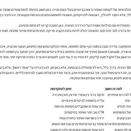
לבטויות של לקוחות ושיפור נראות בביטויים בעלי כוונת פנייה. כאן חשוב במיוחד לנסח עמודים שמצד אחד
ך, דוגמאות לפרויקטים, תשובות לחששות נפוצים והוכחות מקצועיות. זהו חיבור בין SEO לבין מכירה שקטה ומבוססת אמון.
, התמודדות עם כפילויות ושמירה על היררכיה הגיונית. כאן המבנה קריטי לא פחות מהתוכן.
יות ברורה לגבי אינדוקס. התוצאה יכולה להיות בזבוז תקציב סריקה, תחרות פנימית ופיזור סמכות. חנות 
וב, מה דורש טיפול טכני, איך בונים תוכנית תוכן, וכיצד מודדים הצלחה מעבר לגרפים כלליים. היא גם תד
 מנוע חיפוש, גם מבנה אתר וגם תוצאות עסקיות.
למה זה חשוב
סימן להתקדמות
מיקוד ברור בין עמודי שירות, תוכן ומכירה
יותר
עלייה בחשיפה לביטויים איכותיים
יתי לגולש
יותר עמודים שמקבלים חשיפות וכניסות
 ושל המשתמש
CTR טוב יותר ושיפור במיקומים
ם ביצועים
ירידה בשגיאות ושיפור בחוויית עמוד
ם בתחומים תחרותיים
שיפור בביטויים תחרותיים ובנראות המותג
לפי נתונים
זיהוי עמודים שמביאים פניות ולא רק תנועה