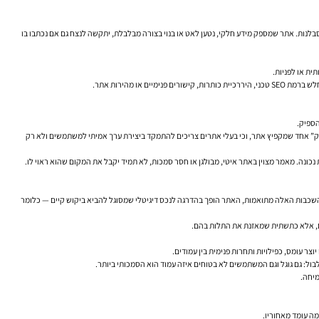
סבלנות. אתר שמספק מידע חלקי, נטען לאט או בנוי בצורה מבלבלת, יתקשה לנצח גם אם נכתבו בו
ית או לפניות.
 מהירות אתר.
ד טובה ואמינות. אחד הקולות הבולטים בנושא הוא ג'ון מולר מצוות Search של Google, שאמר בכמה הזדמנויות כי אין “טריק” אחד שמקפיץ אתר, וכי בעלי אתרים צריכים להתמקד ביצירת ערך אמיתי למשתמשים ולא רק
נימיים, קישורים חיצוניים, ניתוח נתונים ושיפור מתמשך. כשהשכבות האלה מתואמות, האתר הופך בהדרגה לנכס דיגיטלי שמסוגל להביא ביקוש קיים — כלומר
רים, אלא כתשתית שמאזנת את התלות בהם.
ר עומס, כפילויות ותחרות פנימית בין עמודים.
בול: גם גוגל וגם המשתמשים לא בטוחים איזה עמוד הוא הסמכותי ביותר.
מיחה.
ה עומד מאחוריו.