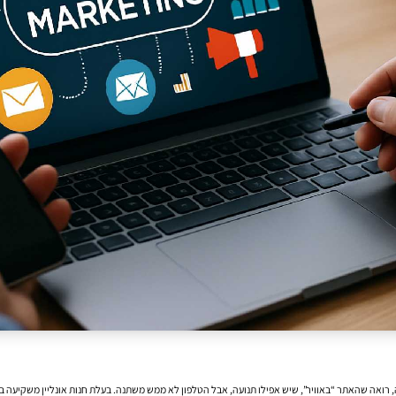
רואה שהאתר “באוויר”, שיש אפילו תנועה, אבל הטלפון לא ממש משתנה. בעלת חנות אונליין משקיעה במו