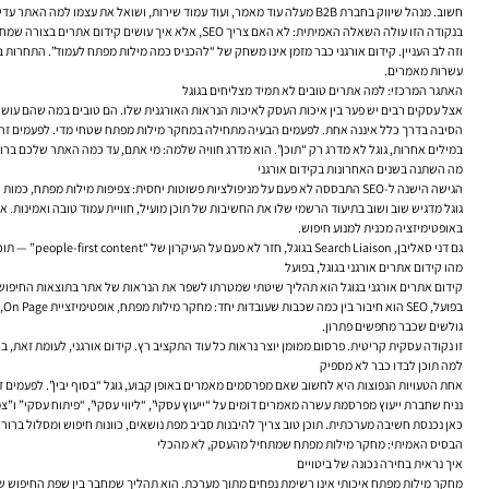
חשוב. מנהל שיווק בחברת B2B מעלה עוד מאמר, ועוד עמוד שירות, ושואל את עצמו למה האתר עדיין לא תופס נוכחות אורגנית יציבה.
בנקודה הזו עולה השאלה האמיתית: לא האם צריך SEO, אלא איך עושים
קידום אתרים
בצורה שמחבר
וזה לב העניין. קידום אורגני כבר מזמן אינו משחק של “להכניס כמה מילות מפתח לעמוד”. התחרות 
עשרות מאמרים.
האתגר המרכזי: למה אתרים טובים לא תמיד מצליחים בגוגל
אצל עסקים רבים יש פער בין איכות העסק לאיכות הנראות האורגנית שלו. הם טובים במה שהם עושים,
הסיבה בדרך כלל איננה אחת. לפעמים הבעיה מתחילה במחקר מילות מפתח שטחי מדי. לפעמים זה מבנה אתר שלא עוזר לגוגל להב
במילים אחרות, גוגל לא מדרג רק “תוכן”. הוא מדרג חוויה שלמה: מי אתם, עד כמה האתר שלכם ברו
מה השתנה בשנים האחרונות בקידום אורגני
הגישה הישנה ל-SEO התבססה לא פעם על מניפולציות פשוטות יחסית: צפיפות מילות מפתח, כמות קישורים, עמודים קצרים שנועדו “לתפוס ביטוי”. זה עבד חלקית בתקופות מסוימות, אבל היום זה רחוק מלהספיק.
באופטימיזציה מכנית למנוע חיפוש.
גם דני סאליבן, Search Liaison בגוגל, חזר לא פעם על העיקרון של “people-first content” — תוכן שנכתב קודם כול לבני אדם. המסר בין השורות ברור: תוכן איכותי חשוב, אבל הוא חייב לשבת על תשתית נכונה. מאמר מצוין באתר איטי, מבולגן או חסר סמכות, לא תמיד יקבל את המקום שהוא ראוי לו.
מהו קידום אתרים אורגני בגוגל, בפועל
קידום אתרים אורגני בגוגל הוא תהליך שיטתי שמטרתו לשפר את הנראות של אתר בתוצאות החיפוש הל
גולשים שכבר מחפשים פתרון.
זו נקודה עסקית קריטית. פרסום ממומן יוצר נראות כל עוד התקציב רץ. קידום אורגני, לעומת זאת
למה תוכן לבדו כבר לא מספיק
אחת הטעויות הנפוצות היא לחשוב שאם מפרסמים מאמרים באופן קבוע, גוגל “בסוף יבין”. לפעמים זה
נניח שחברת ייעוץ מפרסמת עשרה מאמרים דומים על “ייעוץ עסקי”, “ליווי עסקי”, “פיתוח עסקי” ו”
כאן נכנסת חשיבה מערכתית. תוכן טוב צריך להיבנות סביב מפת נושאים, כוונות חיפוש ומסלול ברור בי
הבסיס האמיתי: מחקר מילות מפתח שמתחיל מהעסק, לא מהכלי
איך נראית בחירה נכונה של ביטויים
מחקר מילות מפתח איכותי אינו רשימת נפחים מתוך מערכת. הוא תהליך שמחבר בין שפת החיפוש של