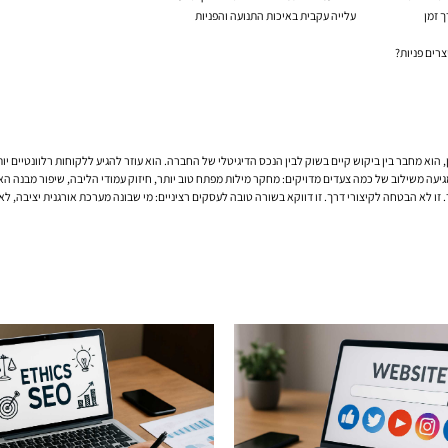
 זמן
עלייה עקבית באיכות התנועה והפניות
רים פניות?
 הוא מחבר בין ביקוש קיים בשוק לבין הנכס הדיגיטלי של החברה. הוא עוזר להגיע ללקוחות רלוונטיים י
ויקים: מחקר מילות מפתח טוב יותר, חיזוק עמודי הליבה, שיפור מבנה האתר, טיפול ב-SEO טכני, בניית קישורים פנימיים חכמה
. זו לא הבטחה לקיצורי דרך. זו דווקא בשורה טובה לעסקים רציניים: מי שבונה מערכת אורגנית יציבה, ל