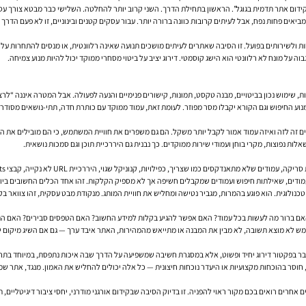
ל מביאים פחות נפח, אבל לעיתים קרובות כוונה ברורה יותר. עבור עסקים קטנים ובינוניים, זו לא פעם הד
ולשירותים בפועל. זו הסיבה שאתרים לעיתים מושכים תנועה שאינה רלוונטית, או מנסים להתחרות על בי
ה על מונח לא רלוונטי הוא הישג קוסמטי. דירוג יציב על ביטוי מסחרי ממוקד יכול להיות מנוע צמיחה.
ע החיפוש וגם הקורא יקבלו מסר מפוזר. לעומת זאת, עמוד ממוקד עם כותרת חדה, תתי-נושאים מסודרים ו
רים זה לזה ואיזה עמוד אמור לקבל יותר משקל. הם גם משפרים את חוויית המשתמש, כי הם מובילים את ה
 נפוצות, מקרי בוחן ועמודי שירות ממוקדים. כך נבנית גם היררכיית תוכן וגם סמכות נושאית.
צריך, כפילויות, קנוניקל שגוי, היררכיית URL לא נקייה, קבצי robots בעייתיים או מפת אתר לא מעודכנת.
האם ברור מה לעשות בכל עמוד? האם אפשר להגיע בקלות למידע החשוב? האם הטפסים סבירים? האם הת
וסר בהוכחות מקצועיות או היעדר נוכחות חיצונית — כל אלה יכולים להחליש את האמון. מנגד, אתר שמציג 
ים רואים בכם מקור ראוי להפניה. זו בדיוק הסיבה שבקידום אורגני מודרני, יחסי ציבור דיגיטליים, תוכ