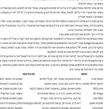
כשמדובר באתר תדמית
קידום אתר תדמית בגוגל נשען לרוב על בניית סמכות מקצועית, עמודי שירות חזקים, תוכן שמטפל בהת
באתר של משרד אדריכלים, למשל, עמוד שירות על תכנון בתים פרטיים צריך לכלול לא רק טקסט כללי, אלא הסבר לתהלי
כשמדובר בחנות אונליין
קידום חנות וירטואלית דורש שכבה נוספת של מורכבות: קטגוריות, עמודי מוצר, מסננים, תוכן ייחודי
בחנות גדולה, אחת הבעיות השכיחות היא יצירת עשרות עמודים דומים מדי, בלי ערך מובחן ובלי מדינ
טובה יותר לצמיחה אורגנית יציבה.
מדידה: איך יודעים אם הקידום באמת עובד
אחת הבעיות בניהול SEO היא הנטייה להסתנוור ממיקומים. מיקום הוא אינדיקציה, אבל לא השורה התחתונה. מדידה טובה בוחנת רצף שלם: חשיפות, אחוזי הקלקה מתוצאות החיפוש, תנועה אורגנית, איכות הביקורים, המרות, פניות, מכירות ותרומת הערוץ לעסק.
Google Analytics עוזר להבין מה המשתמשים עושים באתר, מאילו עמודים מגיעות המרות ואיפה יש נשירה. Search Console מוסיף את שכבת החיפוש: באילו ביטויים מופיעים, היכן יש פער בין חשיפה להקלקה, ואילו עמודים זקוקים לשיפור כותרת, תיאור או התאמה טובה יותר לכוונת החיפוש.
במקרים רבים, שיפור CTR מתוצאות החיפוש הוא הזדמנות מהירה יחסית. עמוד שכבר מופיע בעמוד הראשון אבל מקבל מעט קליקים, לא תמיד צריך עוד תוכן. לפעמים הוא צריך כותרת מדויקת יותר, מסר חד יותר או תיאור שמבהיר למה דווקא העמוד הזה שווה כניסה.
איך לבחור גישה נכונה לקידום אתרים אורגני לעסקים
עסקים רבים שואלים איך לבחור חברת קידום אתרים, אבל לפני זה כדאי לשאול איך נראית עבודת SEO רצינית. בדרך כלל, היא לא מתחילה בהבטחות, אלא באבחון. לא בהכרזה על “עמוד ראשון”, אלא בהבנת שוק, מתחרים, מבנה אתר, פערי תוכן והזדמנויות צמיחה.
גישה מקצועית תדבר על סדרי עדיפויות: אילו עמודים חשובים באמת, באילו ביטויים יש סיכוי עסקי ט
בעלי עסקים צריכים לחפש שותף שחושב כמו עורך וכמו אנליסט באותו זמן: מישהו שמבין גם מסר, גם
מפת הדרכים לקידום אורגני יציב
תחום
מה בודקים
אסטרטגיה
מטרות עסקיות, עמודי יעד, קהלי חיפוש
מונע פיזור ומחבר SEO לצרכים אמיתיים
מחקר מילות מפתח
ביטויי ליבה, זנב ארוך, כוונת חיפוש
מביא תנועה רלוונטית 
תוכן SEO
מפת נושאים, עומק, התאמה לשלב במסע הלקוח
בונה סמכות ומענה אמ
On Page
כותרות, מטא, היררכיה, קישורים פנימיים
משפר הבנה של גוגל
SEO טכני
סריקה, אינדוקס, מהירות אתר, מובייל
מונע חסמים שמחלישי
סמכות ואמון
E-E-A-T, אזכורים, קישורים חיצוניים, הוכחות מקצועיות
מחזק אמינות ודירוגי
אנליטיקה
Search Console, Analytics, המרות
מאפשר קבלת החלטות 