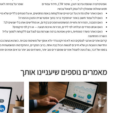
אופטימיזציה שוטפת
עדכוני תוכן, שיפור CTR, חידוד עמודים
שומר על צמיחה לאורך
חמש שאלות שמומלץ לכל עסק לשאול עכשיו
האם האתר שלנו מדורג על הביטויים שהלקוחות באמת מחפשים, או על מונחים כלליים שלא מייצ
האם לכל עמוד חשוב באתר יש תפקיד ברור בתוך אסטרטגיית התוכן וההמרה?
האם המבנה, המהירות וחוויית המשתמש תומכים בקידום, או מחלישים אותו בלי שנשים לב?
האם אנחנו מודדים הצלחה לפי לידים, מכירות ואיכות תנועה — או רק לפי מיקומים?
האם האתר משדר מומחיות, ניסיון ואמינות ברמה שגורמת גם לגוגל וגם ללקוחות לסמוך עליו?
השורה התחתונה
קידום אתרים אורגני לעסקים הוא לא פרויקט צדדי ולא אוסף של משימות טכניות. כשהוא נעשה נכון,
החדשות הטובות הן שלא חייבים לעשות הכול בבת אחת. ברוב המקרים, ההתקדמות המשמעותית מגיעה משילוב של כמה צעדים מד
בסופו של דבר, גוגל נוטה לתגמל אתרים שמסבירים טוב יותר, משרתים טוב יותר ונראים אמינים יותר
מאמרים נוספים שיעניינו אותך