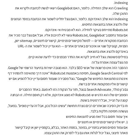
Indexing.
Crawling הוא שלב הזחילה. כלומר, האם Googlebot רשאי לגשת לכתובת ולקרוא את
התוכן שלה.
Indexing הוא שלב האינדוקס. כלומר, האם גוגל יחליט לשמור את הכתובת במסד הנתונים
שלו ולהציג אותה בתוצאות החיפוש.
Robots.txt מתייחס בעיקר לזחילה. הוא לא מבטיח אי-אינדוקס.
אם עמוד נחסם ב־Robots.txt, Googlebot עשוי לא להיכנס אליו. אבל אם גוגל כבר מכיר את
הכתובת ממקורות אחרים — למשל מקישורים פנימיים, קישורים חיצוניים, sitemap ישן,
הפניות, קנוניקל שגוי או אזכורים באתרים אחרים — הוא עדיין יכול לשמור את ה-URL
באינדקס ולהציג אותו בתוצאות.
במילים פשוטות: גוגל לא חייב לקרוא את החדר מבפנים כדי לדעת שהוא קיים.
מה גוגל עצמה אומרת על זה
ההסבר הזה אינו פרשנות של אנשי SEO בלבד. הוא מגובה ישירות בתיעוד הרשמי של Google.
לפי Google Search Central, חסימה באמצעות Robots.txt “אינה דרך מתאימה להסתיר דף
אינטרנט מתוצאות החיפוש של Google”. גוגל מסבירה שעמוד חסום עדיין יכול להופיע אם יש
קישורים אליו ממקומות אחרים ברשת.
גם ג'ון מולר, Search Advocate בגוגל, חזר על הנקודה הזו לא פעם. באחד ההסברים
הפומביים שלו הוא הדגיש ש-Robots.txt לא מונע אינדוקס, אלא רק חוסם זחילה. זו הבחנה
קטנה על הנייר, אבל דרמטית בשטח.
וזו בדיוק הסיבה שבאתרים רבים נוצרת תחושת “עשינו הכול נכון, אבל זה עדיין מופיע”. בפועל,
נעשתה חסימה חלקית בלבד.
איך עמוד חסום בכל זאת מגיע לתוצאות החיפוש
1. יש אליו קישורים פנימיים או חיצוניים
אם עמוד מסוים מופיע בתפריט, בפוטר, במפת האתר, בבלוג, בקמפיין ישן או קיבל קישור
מאתר חיצוני, גוגל יכול לגלות אותו גם בלי לסרוק את התוכן עצמו.