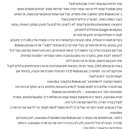
אתר תדמית עם עמודי תודה שנכנסים לגוגל
עסק שמפעיל טפסי לידים יוצר עמודי תודה אחרי שליחת טופס. לעיתים חוסמים אותם
ב־Robots.txt מתוך מחשבה שזה מספיק. אבל אם העמודים מקושרים בטעות, או הופיעו
בעבר במפת האתר, הם עדיין יכולים להופיע בגוגל.
התוצאה: משתמשים נוחתים על עמוד לא רלוונטי, מדלגים על התוכן העסקי האמיתי, ונתוני
Google Analytics מתחילים להתבלגן.
חנות וירטואלית עם דפי סינון ופרמטרים
בקידום חנות וירטואלית, אחת הבעיות הקלאסיות היא יצירה המונית של URLs דרך סינונים,
מיון, צבעים, מידות ופרמטרים. בעלי אתרים רבים מנסים “לסגור” את זה עם Robots.txt.
אבל אם כתובות כאלה כבר נחשפו דרך קישורים פנימיים, ניווט או גרסאות קודמות, גוגל יכול
להמשיך להציג אותן. במקרה כזה נפגע גם מבנה האתר וגם פיזור הסמכות הפנימית.
אתר תוכן עם טיוטות, תגיות או ארכיונים דלים
באתרים מבוססי CMS, עמודי תגיות, תוצאות חיפוש פנימיות או ארכיונים חלשים עלולים לקבל
אינדוקס לא רצוי. חסימה ב־Robots.txt לבדה לא תמיד פותרת את הבעיה, במיוחד אם
העמודים כבר ידועים לגוגל.
הטעות הנפוצה: להשתמש ב־Robots.txt במקום ב־noindex
אם המטרה שלכם היא למנוע מעמוד להופיע בתוצאות החיפוש, ברוב המקרים ההוראה
המתאימה יותר היא noindex — ולא חסימת Robots.txt.
תגית noindex, כאשר היא מוטמעת בעמוד עצמו או נשלחת דרך header מתאים, אומרת
לגוגל בצורה ישירה: אל תאנדקס את הדף הזה.
אבל כאן מגיע התנאי הקריטי: גוגל צריך להיות מסוגל לגשת לעמוד כדי לראות את הוראת ה-
noindex.
כלומר, אם חסמתם את העמוד ב־Robots.txt וגם הוספתם לו noindex, ייתכן שיצרתם
סתירה. הבוט לא יוכל להיכנס, ולכן לא בהכרח יראה את הוראת ה-noindex. זו אחת
המלכודות הידועות ב-SEO טכני.