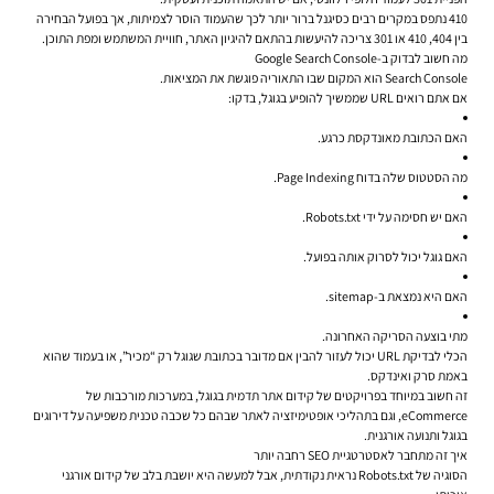
410 נתפס במקרים רבים כסיגנל ברור יותר לכך שהעמוד הוסר לצמיתות, אך בפועל הבחירה
בין 404, 410 או 301 צריכה להיעשות בהתאם להיגיון האתר, חוויית המשתמש ומפת התוכן.
מה חשוב לבדוק ב-Google Search Console
Search Console הוא המקום שבו התאוריה פוגשת את המציאות.
אם אתם רואים URL שממשיך להופיע בגוגל, בדקו:
האם הכתובת מאונדקסת כרגע.
מה הסטטוס שלה בדוח Page Indexing.
האם יש חסימה על ידי Robots.txt.
האם גוגל יכול לסרוק אותה בפועל.
האם היא נמצאת ב-sitemap.
מתי בוצעה הסריקה האחרונה.
הכלי לבדיקת URL יכול לעזור להבין אם מדובר בכתובת שגוגל רק “מכיר”, או בעמוד שהוא
באמת סרק ואינדקס.
זה חשוב במיוחד בפרויקטים של קידום אתר תדמית בגוגל, במערכות מורכבות של
eCommerce, וגם בתהליכי אופטימיזציה לאתר שבהם כל שכבה טכנית משפיעה על דירוגים
בגוגל ותנועה אורגנית.
איך זה מתחבר לאסטרטגיית SEO רחבה יותר
הסוגיה של Robots.txt נראית נקודתית, אבל למעשה היא יושבת בלב של קידום אורגני