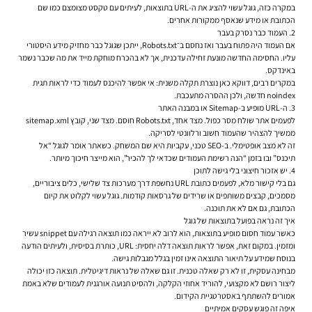
במקרה כזה, גוגל עשוי להציג את ה-URL בתוצאות, לעיתים עם טקסט מצומצם כמו שם
הכתובת או מידע שנאסף ממקורות אחרים.
2. העמוד כבר נסרק בעבר
אם העמוד היה פתוח בעבר ואז נחסם ב־Robots.txt, ייתכן שגוגל כבר מחזיק מידע היסטורי
עליו. החסימה החדשה מונעת זחילה עדכנית, אך לא בהכרח מוחקת מייד את מה שכבר נשמר
באינדקס.
במקרים רבים, דווקא כאן נוצרת תקלה משנית: אי אפשר להיכנס לעמוד כדי לראות תגית
noindex חדשה, ולכן ההסרה מתעכבת.
3. ה-URL מופיע ב-Sitemap או במבנה האתר
לפעמים אתר שולח מסר כפול. מצד אחד, Robots.txt חוסם. מצד שני, קובץ sitemap.xml
ממשיך להצהיר שהעמוד חשוב ורלוונטי לסריקה.
זה לא מצב אופטימלי. ב-SEO טכני, עקביות היא שם המשחק. כשאתר אומר לגוגל “אל
תיכנס” ובו בזמן “הנה רשימת העמודים שכדאי לך להכיר”, הוא מייצר חיכוך מיותר.
4. יש אזכור חיצוני בלי גישה לתוכן
גם בלי קישור מלא, לפעמים כתובת URL נחשפת דרך מערכות צד שלישי, כלים ציבוריים,
מסמכים, קבצים משותפים או שרידים של גרסאות קודמות. גוגל עשוי לקלוט את קיום
הכתובת, גם אם לא את תוכנה.
איך זה נראה בפועל בתוצאות של גוגל
כאשר עמוד חסום מופיע בתוצאות, הוא לרוב לא ייראה כמו תוצאה רגילה עם snippet עשיר
ומזמין. במקום זאת, אפשר לראות תוצאה דלה יחסית: URL, כותרת בסיסית, ולעיתים הודעה
בנוסח שמידע על תיאור התוצאה אינו זמין בגלל מגבלות גישה.
מבחינה עסקית, זו לא רק שאלה טכנית. זו גם שאלה של נראות דיגיטלית. תוצאה כזו יכולה
ליצור רושם לא מקצועי, להוריד אחוזי הקלקה, ולהסיט תנועה אורגנית לעמודים שלא באמת
אמורים להשתתף באסטרטגיית הקידום.
איפה זה פוגש עסקים אמיתיים