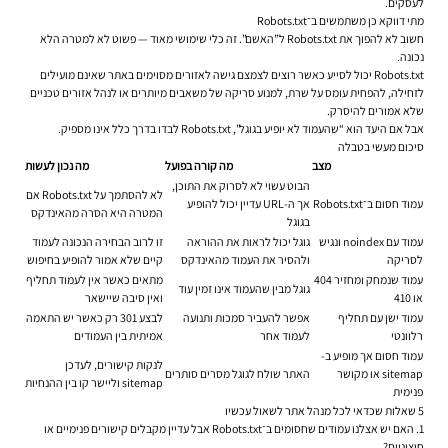
לעסקים.
מתי דווקא כן משתמשים ב־Robots.txt
חשוב לא להפוך את Robots.txt ל”האשם”. זה כלי שימושי מאוד — פשוט לא למטרה הלא
נכונה.
Robots.txt יכול לסייע כאשר רוצים לצמצם גישה לאזורים מסוימים באתר שאינם מועילים
לזחילה, להפחית עומס על שרת, למנוע סריקה של משאבים מיותרים או לנהל אזורים טכניים
שלא אמורים להיסרק.
אבל אם היעד הוא “שהעמוד לא יופיע בגוגל”, Robots.txt לבדו בדרך כלל אינו מספיק.
סיכום מעשי בטבלה
מצב
מה קורה בפועל
מה נכון לעשות
הבוט עשוי לא לסרוק את התוכן,
לא להסתמך על Robots.txt אם
עמוד חסום ב־Robots.txt
אך ה-URL עדיין יכול להופיע
המטרה היא הסרה מהאינדקס
בגוגל
עמוד עם noindex ונגיש
גוגל יכול לראות את ההוראה
זו לרוב הבחירה הנכונה לעמוד
לסריקה
ולהסיר את העמוד מהאינדקס
קיים שלא אמור להופיע בחיפוש
עמוד שנמחק ומחזיר 404
מתאים כאשר אין לעמוד תחליף
גוגל מבין שהעמוד אינו זמין עוד
או 410
ואין סיבה שיישאר
עמוד ישן עם תחליף
אפשר להעביר סמכות ותנועה
לבצע 301 רק כאשר יש התאמה
רלוונטי
לעמוד אחר
אמיתית בין העמודים
עמוד חסום אך מופיע ב-
לנקות קישורים, לעדכן
sitemap או מקושר
האתר שולח לגוגל מסרים סותרים
sitemap וליישר קו בין ההנחיות
פנימית
5 שאלות שכדאי לכל מנהל אתר לשאול עכשיו
1. האם יש אצלנו עמודים שחסומים ב־Robots.txt אבל עדיין מקבלים קישורים פנימיים או
חיצוניים?