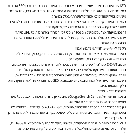
איכותי.
SEO טוב אינו רק בחירת ביטויי זנב ארוך, שיפור מיקום האתר בגוגל, כתיבת תוכן SEO או בניית
קישורים חיצוניים. הוא גם היכולת להבהיר למנוע החיפוש אילו עמודים חשובים, אילו עמודים
משניים, ואילו עמודים לא אמורים להשתתף בכלל במשחק.
כשמבנה האתר נקי, הקישורים הפנימיים הגיוניים, עמודים כפולים מטופלים, ותוכן חלש אינו
מתגנב לאינדקס — כל אסטרטגיית הקידום נעשית מדויקת יותר.
זה נכון במיוחד אצל עסקים שבונים נכס דיגיטלי לטווח ארוך. באתר כזה, כל URL מיותר
שנכנס לאינדקס גוזל תשומת לב סריקה, מבלבל מדדי איכות ויכול לפגוע באותות הסמכות
הכוללים של האתר.
הקשר ל-E-E-A-T, חוויית משתמש ואמון
כאשר משתמש מחפש שירות, מוצר או מידע, וגוגל מציג לו עמוד ריק, טכני, חסום או לא
רלוונטי — זה לא רק כשל טכני. זו פגיעה באמון.
גם אם E-E-A-T אינו “ציון” פשוט, ברור שגוגל מנסה להעדיף אתרים שמציגים חוויה אמינה,
ברורה ומסודרת. אינדוקס של עמודים לא נכונים מייצר תמונה פחות מהודקת של האתר.
מנהלי שיווק נוטים לפעמים להשקיע המון בתוכן ובמחקר מילות מפתח, אבל להזניח את
השכבה שמחליטה אילו עמודים בכלל יופיעו. בפועל, SEO טכני הוא לא מחלקת תחזוקה. הוא
חלק מהאסטרטגיה.
ציטוטים שכדאי לזכור
בתיעוד הרשמי של Google Search Central נכתב באופן ברור שחסימה ב־Robots.txt אינה
מונעת בהכרח הצגת עמוד בתוצאות החיפוש.
ג'ון מולר מגוגל הבהיר במספר הזדמנויות פומביות ש-Robots.txt מיועד לשלוט בזחילה, לא
באינדוקס. זהו אחד ההבדלים היסודיים שכל מי שעוסק בקידום אתרים, בניהול אתר או בתוכן
SEO צריך להכיר.
זו לא הבחנה סמנטית. זו הבחנה תפעולית שמשפיעה על כל תהליך אופטימיזציית On Page,
על ניהול דפי נחיתה אורגניים, ועל קבלת החלטות בפרויקטים של קידום אתרים אורגני