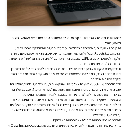
כשהדלת סגורה, אבל הכתובת עדיין מופיעה: למה עמודים שחסומים ב־Robots.txt יכולים
להופיע בגוגל
זה קורה לא מעט. בעל אתר בודק בגוגל אם עמוד מסוים נעלם מהאינדקס, אחרי שביצע
חסימה ב־Robots.txt, ומגלה להפתעתו שהעמוד עדיין מופיע בתוצאות. לפעמים עם כותרת
חלקית. לפעמים רק עם ה-URL. ולפעמים בלי תיאור בכלל. מבחינתו, הוא “סגר” את העמוד.
מבחינת גוגל, הסיפור מורכב יותר.
זו בדיוק אחת הנקודות שבהן
קידום אתרים אורגני בגוגל
מפסיק להיות עניין של כתיבת תוכן
ומילות מפתח בלבד, והופך להבנה אמיתית של איך מנוע החיפוש קורא אתר, מפרש הוראות
ומקבל החלטות אינדוקס.
הבלבול סביב Robots.txt נפוץ גם אצל מנהלי שיווק מנוסים, גם אצל בעלי חנויות אונליין וגם
אצל צוותי פיתוח. הסיבה פשוטה: הקובץ הזה נשמע כמו “פקודת חסימה”, אבל בפועל הוא
בעיקר הוראת גישה לזחילה, לא הוראה חד-משמעית להסרה מתוצאות החיפוש.
המשמעות העסקית חשובה. אם עמודי מערכת, עמודי חיפוש פנימיים, קבצי PDF, גרסאות
כפולות או דפי נחיתה אורגניים ישנים עדיין צצים בגוגל למרות שחסמתם אותם, אתם עלולים
לייצר חוויית משתמש בעייתית, לפגוע ב-CTR, לבלבל את מנוע החיפוש ואפילו להחליש את
עבודת ה-SEO הכוללת.
האתגר המרכזי: חסימה לזחילה אינה חסימה לאינדוקס
כדי להבין למה זה קורה, צריך להפריד בין שני מושגים שרבים מערבבים ביניהם: Crawling ו-