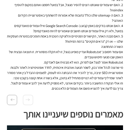
2. האם יש עמודים שאנחנו רוצים להסיר מגוגל, אבל בפועל חסמנו אותם במקום להוסיף
noindex?
3. האם ה-sitemap שלנו כולל כתובות שלא אמורות להשתתף באסטרטגיית הקידום
האורגני?
4. האם אנחנו בודקים באופן קבוע ב-Google Search Console אילו עמודים מאונדקסים
בפועל, ולא רק אילו עמודים אנחנו חושבים שאמורים להיות מאונדקסים?
5. האם מבנה האתר, הקישורים הפנימיים והלוגיקה הטכנית באמת תומכים במטרות העסקיות
שלנו — או רק “נראים תקינים” ברמת הפיתוח?
השורה התחתונה
אם עמוד חסום ב־Robots.txt ועדיין מופיע בגוגל, זו לא תקלה מסתורית. זו תוצאה טבעית של
האופן שבו מנועי חיפוש עובדים.
Robots.txt אומר לגוגל אם לסרוק. הוא לא מבטיח אם לאנדקס.
מי שרוצה לנהל אתר נכון, לשפר תנועה אורגנית איכותית, לחדד אופטימיזציה לאתר ולבנות
אסטרטגיית SEO יציבה, צריך להכיר את ההבחנה הזו לעומק. לפעמים ההבדל בין אתר מסודר
לאתר שמדליף עמודים לא רצויים מתחיל לא בתוכן, אלא בשורה אחת קטנה בקובץ טכני.
וזו אולי הנקודה החשובה ביותר: בקידום אורגני, לא מספיק לדעת איך להביא עמודים לגוגל.
צריך גם לדעת איך להוציא משם את העמודים הלא נכונים.
מאמרים נוספים שיעניינו אותך