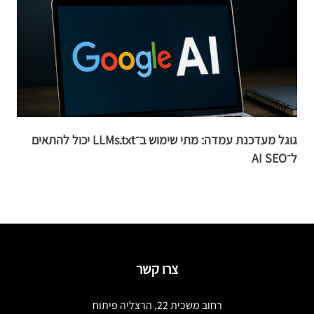
גוגל מעדכנת עמדה: מתי שימוש ב־LLMs.txt יכול להתאים
ל־AI SEO
ב
צרו קשר
רחוב משכית 22, הרצליה פיתוח