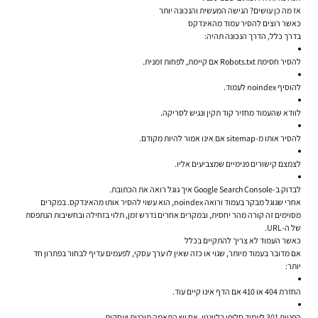
אז מה כן עושים? הגישה המעשית והנכונה יותר
כאשר רוצים להסיר עמוד מהאינדקס
בדרך כלל, הדרך הנכונה תהיה:
להסיר חסימת Robots.txt אם קיימת, לפחות זמנית.
להוסיף noindex לעמוד.
לוודא שהעמוד מחזיר קוד תקין ונגיש לסריקה.
להסיר אותו מ-sitemap אם אינו אמור להיות מקודם.
לצמצם קישורים פנימיים שמצביעים אליו.
לבדוק ב-Google Search Console איך גוגל רואה את הכתובת.
אחרי שגוגל מבקר בעמוד ורואה noindex, הוא עשוי להסיר אותו מהאינדקס. במקרים
מסוימים זה קורה מהר יחסית, ובמקרים אחרים נדרש זמן, תלוי בזחילה ובחשיבות הנתפסת
של ה-URL.
כאשר העמוד לא צריך להתקיים בכלל
אם מדובר בעמוד מיותר, שגוי או כזה שאין לו ערך עסקי, לפעמים עדיף לבחור בפתרון חד
יותר:
החזרת 404 או 410 אם הדף אינו קיים עוד.
הפניית 301 לעמוד חלופי רלוונטי, אם יש התאמה תוכנית ועסקית.