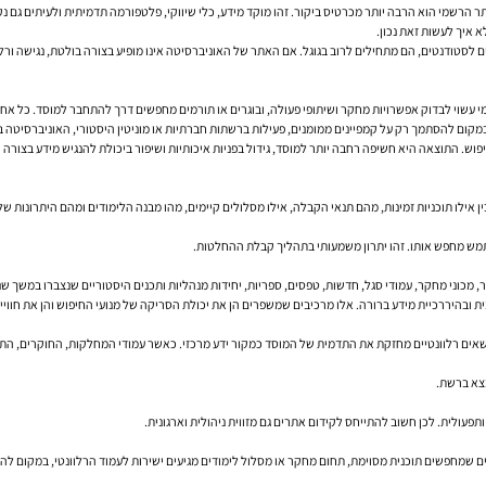
טה, האתר הרשמי הוא הרבה יותר מכרטיס ביקור. זהו מוקד מידע, כלי שיווקי, פלטפורמה תדמיתית ולעיתים ג
 איך לעשות זאת נכון.
 לסטודנטים, הם מתחילים לרוב בגוגל. אם האתר של האוניברסיטה אינו מופיע בצורה בולטת, נגישה ורל
קדמי עשוי לבדוק אפשרויות מחקר ושיתופי פעולה, ובוגרים או תורמים מחפשים דרך להתחבר למוסד. כ
קום להסתמך רק על קמפיינים ממומנים, פעילות ברשתות חברתיות או מוניטין היסטורי, האוניברסיטה בו
יפוש. התוצאה היא חשיפה רחבה יותר למוסד, גידול בפניות איכותיות ושיפור ביכולת להנגיש מידע בצורה י
 אילו תוכניות זמינות, מהם תנאי הקבלה, אילו מסלולים קיימים, מהו מבנה הלימודים ומהם היתרונות של
מש מחפש אותו. זהו יתרון משמעותי בתהליך קבלת ההחלטות.
, מכוני מחקר, עמודי סגל, חדשות, טפסים, ספריות, יחידות מנהליות ותכנים היסטוריים שנצברו במשך שני
מית ובהיררכיית מידע ברורה. אלו מרכיבים שמשפרים הן את יכולת הסריקה של מנועי החיפוש והן את חוו
ושאים רלוונטיים מחזקת את התדמית של המוסד כמקור ידע מרכזי. כאשר עמודי המחלקות, החוקרים, התוכ
מצא ברשת.
פעולית. לכן חשוב להתייחס לקידום אתרים גם מזווית ניהולית וארגונית.
שים שמחפשים תוכנית מסוימת, תחום מחקר או מסלול לימודים מגיעים ישירות לעמוד הרלוונטי, במקום לה