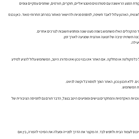
ם נקודת המגע הראשונה עם סטודנטים פוטנציאליים, חוקרים, תורמים, שותפים עסקיים וגופים
וונטית, הארגון עלול לאבד חשיפה, לפספס פניות ולהישאר מאחור במרחב תחרותי מאוד. כאן נכנס
ל אחד מהקהלים האלו משתמש בשפה מעט שונה ומחפש תשובות לצרכים אחרים.
נה תשתית יציבה של תנועה אורגנית שמגיעה לאורך זמן.
עילה.
 כל פקולטה או מחלקה. אם האתר אינו בנוי נכון ואינו מדורג היטב, המשתמש עלול להגיע למידע
ם. ללא תכנון נכון, האתר הופך למסורבל וקשה לניווט.
יית המשתמש.
ניות האקדמיות והמחקרים נגישים ומופיעים היטב בגוגל, הדבר תורם גם לתפיסה הציבורית של
יכנס לעמוד הבית ולחפש לבד. זה מקצר את הדרך לפנייה ומעלה את הסיכוי להמרה, בין אם