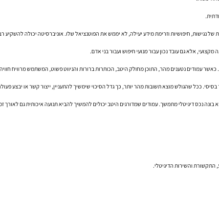
דתית.
ת של נגישות, חיפושיות וזרימת מידע יעילה, לא יממש את הפוטנציאל שלו. אוניברסיטה יכולה להשקיע ר
צועי, אלא גם עובד נכון עבור מנועי חיפוש ועבור בני אדם.
ר עמודים נטענים מהר, התוכן מחולק היטב, הכותרות ברורות והניווט פשוט, המשתמש מרוויח חוויה יעיל
בסיסי. ככל שהגולש מוצא תשובות מהר יותר, כך גדל הסיכוי שימשיך להתעניין, ייצור קשר או יבצע פעולה
הוא בונה נכס דיגיטלי מתמשך. עמודים שמדורגים היטב יכולים להמשיך להביא תנועה איכותית גם לאורך 
ע, התקשורת והשירות הדיגיטלי.