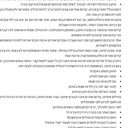
איזון בין תדמית לשירות:
יש צורך לשלב מסרים מיתוגיים עם מידע פרקטי וברור.
דווקא בגלל המורכבות הזו, קידום אתרים באוניברסיטה צריך להיות תהליך אסטרטגי ולא פעולה נקו
למה לא מספיק רק אתר יפה
עיצוב מרשים בהחלט חשוב, אך הוא לא מספיק בפני עצמו. אתר שנראה טוב אך אינו בנוי לפי עקרונו
מבין היטב את מבנה האתר, התוצאה תהיה מוגבלת.
קידום אתרים מחבר בין שכבת התוכן, הממשק והטכנולוגיה. זהו תהליך שמוודא שהאתר לא רק נראה מק
איך קידום אתרים תורם לחוויית משתמש
אחד ההיבטים החשובים ביותר הוא העובדה שקידום אתרים איכותי תורם ישירות לחוויית המשתמש. כאש
במיקומים רלוונטיים.
עבור אוניברסיטה, שבה כמות המידע גדולה במיוחד, שיפור חוויית המשתמש הוא לא בונוס. זהו צורך 
קידום אתרים כחלק מאסטרטגיה ארוכת טווח
היתרון הגדול של קידום אתרים הוא שהוא איננו רק כלי טקטי לטווח קצר. כאשר עושים אותו נכון, 
באוניברסיטה, המשמעות היא יצירת תשתית דיגיטלית שתומכת במטרות רחבות יותר:
חיזוק המותג האקדמי
שיפור הנגישות למידע
הגדלת פניות והרשמות
חיבור טוב יותר בין יחידות שונות בארגון
שיפור היעילות של נכסי תוכן קיימים
במילים אחרות, קידום אתרים אינו רק ערוץ שיווקי. עבור אוניברסיטה, זהו מרכיב מרכזי בניהול היד
מה חשוב לבדוק לפני שמתחילים
לפני יציאה לתהליך, כדאי לבחון מספר נושאים בסיסיים:
האם האתר בנוי בצורה היררכית וברורה?
האם קיימים עמודים כפולים או מיושנים?
האם כל תוכנית לימודים חשובה זוכה לעמוד ייעודי איכותי?
האם המידע באתר מעודכן לשנת 2026?