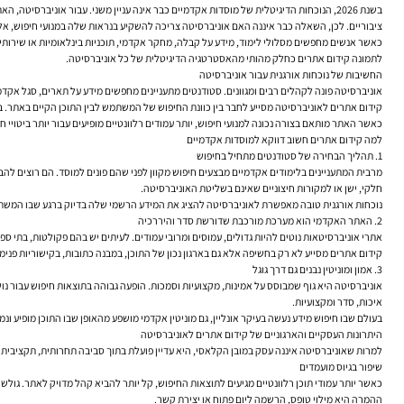
בשנת 2026, הנוכחות הדיגיטלית של מוסדות אקדמיים כבר אינה עניין משני. עבור אוניברסי
ציבוריים. לכן, השאלה כבר איננה האם אוניברסיטה צריכה להשקיע בנראות שלה במנועי חיפוש, אלא
כאשר אנשים מחפשים מסלולי לימוד, מידע על קבלה, מחקר אקדמי, תוכניות בינלאומיות או שירותים
לתמונה
קידום אתרים
כחלק מהותי מהאסטרטגיה הדיגיטלית של כל אוניברסיטה.
החשיבות של נוכחות אורגנית עבור אוניברסיטה
אוניברסיטה פונה לקהלים רבים ומגוונים. סטודנטים מתעניינים מחפשים מידע על תארים, סגל א
קידום אתרים לאוניברסיטה מסייע לחבר בין כוונת החיפוש של המשתמש לבין התוכן הקיים באתר. במ
כאשר האתר מותאם בצורה נכונה למנועי חיפוש, יותר עמודים רלוונטיים מופיעים עבור יותר ביטויי ח
למה קידום אתרים חשוב דווקא למוסדות אקדמיים
1. תהליך הבחירה של סטודנטים מתחיל בחיפוש
מרבית המתעניינים בלימודים אקדמיים מבצעים חיפוש מקוון לפני שהם פונים למוסד. הם רוצים להבין
חלקי, ישן או למקורות חיצוניים שאינם בשליטת האוניברסיטה.
נוכחות אורגנית טובה מאפשרת לאוניברסיטה להציג את המידע הרשמי שלה בדיוק ברגע שבו המשת
2. האתר האקדמי הוא מערכת מורכבת שדורשת סדר והיררכיה
אתרי אוניברסיטאות נוטים להיות גדולים, עמוסים ומרובי עמודים. לעיתים יש בהם פקולטות, בתי ספר
קידום אתרים מסייע לא רק בחשיפה אלא גם בארגון נכון של התוכן, במבנה כתובות, בקישוריות פני
3. אמון ומוניטין נבנים גם דרך גוגל
אוניברסיטה היא גוף שמבוסס על אמינות, מקצועיות וסמכות. הופעה גבוהה בתוצאות חיפוש עבור נ
איכות, סדר ומקצועיות.
בעולם שבו חיפוש מידע נעשה בעיקר אונליין, גם מוניטין אקדמי מושפע מהאופן שבו התוכן מופיע ונ
היתרונות העסקיים והארגוניים של קידום אתרים לאוניברסיטה
למרות שאוניברסיטה איננה עסק במובן הקלאסי, היא עדיין פועלת בתוך סביבה תחרותית, תקציבית ות
שיפור בגיוס מועמדים
כאשר יותר עמודי תוכן רלוונטיים מגיעים לתוצאות החיפוש, קל יותר להביא קהל מדויק לאתר. גול
ההמרה היא מילוי טופס, הרשמה ליום פתוח או יצירת קשר.