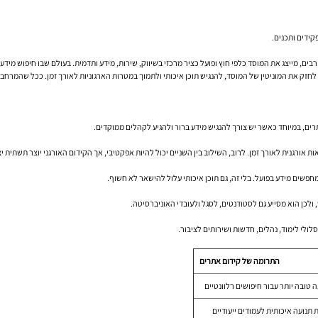
קידים ותכנים.
 מייצג את המוסד כלפי חוץ ופועל כציר מרכזי בשיווק, שירות, מידע ותדמית. בעולם שבו חיפוש מידע מ
לחזק את המוניטין של המוסד, להנגיש תוכן איכותי ולתמוך במטרות הארגוניות לאורך זמן. ככל שהמרח
רים, במיוחד כאשר יש צורך להנגיש מידע ברור ולהגיע לקהלים ממוקדים.
אורגנית לאורך זמן. לרוב, השילוב בין השניים יכול להיות אפקטיבי, אך הקידום האורגני יוצר תשתית יצ
מחפשים מידע בפועל. בלי זה, גם תוכן איכותי עלול להישאר לא חשוף.
 ולכן הוא מסייע גם לסטודנטים, לסגל ולעובדי האוניברסיטה.
ולי לימוד, נהלים, חדשות ושירותים לציבור.
התרומה של קידום אתרים
 טובה יותר עבור חיפושים רלוונטיים
תנועה איכותית לעמודים ייעודיים