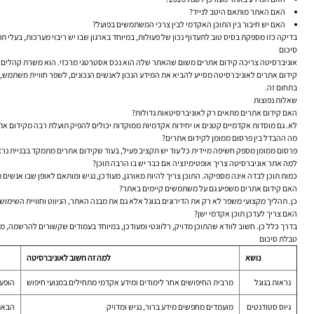
האם האתר מותאם היטב לנייד?
האם יש חיבור בין התוכן האקדמי לבין צרכי המשתמשים בפועל?
בדיקה כזו מספקת בסיס טוב לתעדוף נכון של פעולות, במיוחד בארגון שבו יש ריבוי מערכות, בעלי תפ
סיכום
אוניברסיטה צריכה קידום אתרים משום שהאתר שלה הוא נכס אסטרטגי מרכזי. הוא משרת קהלים רבים,
קידום אתרים לאוניברסיטה מסייע להביא את המידע הנכון לאנשים הנכונים, לשפר חוויית משתמש, 
בתחום זה.
שאלות נפוצות
האם קידום אתרים מתאים רק לאוניברסיטאות גדולות?
לא. גם מוסדות אקדמיים קטנים או יחידות אקדמיות ממוקדות יכולים להפיק תועלת רבה מקידום את
מה ההבדל בין פרסום ממומן לקידום אתרים?
פרסום ממומן מספק חשיפה מיידית כל עוד יש תקציב פעיל, בעוד שקידום אתרים מתמקד בבניית נראות 
למה אתר אוניברסיטה צריך אופטימיזציה אם כבר יש בו הרבה תוכן?
כמות תוכן לבדה אינה מספיקה. התוכן צריך להיות מאורגן, מעודכן, נגיש ומותאם לאופן שבו אנשים 
האם קידום אתרים משפיע גם על משתמשים קיימים באתר?
כן. תהליך מקצועי משפר לא רק את הדירוגים בגוגל אלא גם את מבנה האתר, הניווט וחוויית השימוש,
האם צריך לעדכן תוכן אקדמי ישן?
בדרך כלל כן. חשוב לוודא שהתוכן מדויק, רלוונטי ומעודכן, במיוחד בעמודים שקשורים להרשמה, מסל
טבלת סיכום
נושא
למה זה חשוב לאוניברסיטה
נראות בגוגל
מרבית החיפושים אחר לימודים ומידע אקדמי מתחילים במנועי חיפוש
הופעה
גיוס סטודנטים
מועמדים מחפשים מידע ברור, נגיש ומדויק
הבאת 