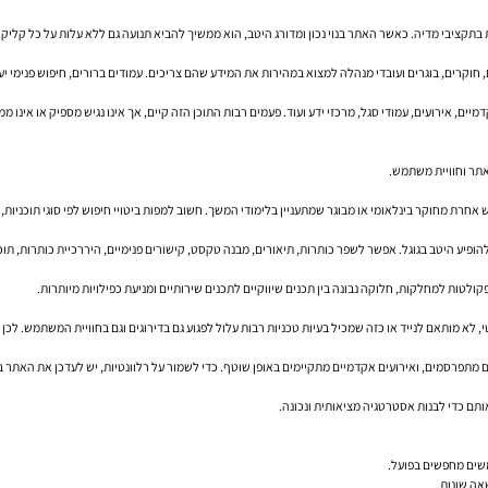
תקציבי מדיה. כאשר האתר בנוי נכון ומדורג היטב, הוא ממשיך להביא תנועה גם ללא עלות על כל קליק. עב
רים, בוגרים ועובדי מנהלה למצוא במהירות את המידע שהם צריכים. עמודים ברורים, חיפוש פנימי יעיל
ים, אירועים, עמודי סגל, מרכזי ידע ועוד. פעמים רבות התוכן הזה קיים, אך אינו נגיש מספיק או אינו
אתר וחוויית משתמש.
ת מחוקר בינלאומי או מבוגר שמתעניין בלימודי המשך. חשוב למפות ביטויי חיפוש לפי סוגי תוכניות, פק
ופיע היטב בגוגל. אפשר לשפר כותרות, תיאורים, מבנה טקסט, קישורים פנימיים, היררכיית כותרות, תוכ
 פקולטות למחלקות, חלוקה נבונה בין תכנים שיווקיים לתכנים שירותיים ומניעת כפילויות מיותרות.
תפרסמים, ואירועים אקדמיים מתקיימים באופן שוטף. כדי לשמור על רלוונטיות, יש לעדכן את האתר בקב
תם כדי לבנות אסטרטגיה מציאותית ונכונה.
שים מחפשים בפועל.
אה שונות.