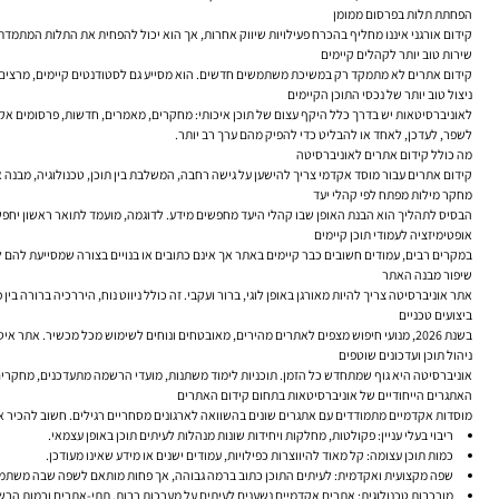
הפחתת תלות בפרסום ממומן
קידום אורגני איננו מחליף בהכרח פעילויות שיווק אחרות, אך הוא יכול להפחית את התלות המתמדת ב
שירות טוב יותר לקהלים קיימים
קידום אתרים לא מתמקד רק במשיכת משתמשים חדשים. הוא מסייע גם לסטודנטים קיימים, מרצים, חוק
ניצול טוב יותר של נכסי התוכן הקיימים
לאוניברסיטאות יש בדרך כלל היקף עצום של תוכן איכותי: מחקרים, מאמרים, חדשות, פרסומים אקדמי
לשפר, לעדכן, לאחד או להבליט כדי להפיק מהם ערך רב יותר.
מה כולל קידום אתרים לאוניברסיטה
קידום אתרים עבור מוסד אקדמי צריך להישען על גישה רחבה, המשלבת בין תוכן, טכנולוגיה, מבנה 
מחקר מילות מפתח לפי קהלי יעד
הבסיס לתהליך הוא הבנת האופן שבו קהלי היעד מחפשים מידע. לדוגמה, מועמד לתואר ראשון יחפש אחר
אופטימיזציה לעמודי תוכן קיימים
במקרים רבים, עמודים חשובים כבר קיימים באתר אך אינם כתובים או בנויים בצורה שמסייעת להם לה
שיפור מבנה האתר
אתר אוניברסיטה צריך להיות מאורגן באופן לוגי, ברור ועקבי. זה כולל ניווט נוח, היררכיה ברורה בין
ביצועים טכניים
בשנת 2026, מנועי חיפוש מצפים לאתרים מהירים, מאובטחים ונוחים לשימוש מכל מכשיר. אתר איטי, לא מותאם לנייד או כזה שמכיל בעיות טכניות רבות עלול לפגוע גם בדירוגים וגם בחוויית המשתמש. לכן חשוב לטפל בנושאים כמו זמני טעינה, מבנה קוד, הפניות, עמודים שבורים וסריקה תקינה.
ניהול תוכן ועדכונים שוטפים
אוניברסיטה היא גוף שמתחדש כל הזמן. תוכניות לימוד משתנות, מועדי הרשמה מתעדכנים, מחקרים מ
האתגרים הייחודיים של אוניברסיטאות בתחום קידום האתרים
מוסדות אקדמיים מתמודדים עם אתגרים שונים בהשוואה לארגונים מסחריים רגילים. חשוב להכיר או
ריבוי בעלי עניין:
פקולטות, מחלקות ויחידות שונות מנהלות לעיתים תוכן באופן עצמאי.
כמות תוכן עצומה:
קל מאוד להיווצרות כפילויות, עמודים ישנים או מידע שאינו מעודכן.
שפה מקצועית ואקדמית:
לעיתים התוכן כתוב ברמה גבוהה, אך פחות מותאם לשפה שבה משתמ
מורכבות טכנולוגית:
אתרים אקדמיים נשענים לעיתים על מערכות רבות, תתי-אתרים ורמות הרש