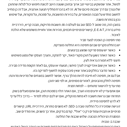
למשל, אתר שמשקיע בביטויי זנב ארוך ובתוכן שעונה היטב לכוונת חיפוש יכול לגלות שהתוכן
שלו נצרך גם דרך שכבות סיכום של AI. זה לא בהכרח מחליף תנועה אורגנית, אבל זה כן מחייב
לחשוב מחדש על מבנה המאמרים, על בהירות התשובות, על סמכות, על מקורות, ועל שימוש
נכון בכותרות משנה.
במובן הזה, מה שטוב ל-SEO טוב גם לעולם ה-AI: תשובות מדויקות, מבנה קריא, היררכיית
מידע ברורה, E-E-A-T, קישורים פנימיים חכמים, מהירות אתר וחוויית משתמש שלא הולכת
לאיבוד.
מתי חסימה כן הופכת לצעד סביר
יש בהחלט מקרים שבהם חסימה היא החלטה מוצדקת.
כאשר יש עומס סריקה שפוגע בביצועים.
כאשר האתר נשען על תוכן מקורי מאוד, יקר להפקה, והערך העסקי שלו נפגע משימוש
חיצוני ללא תמורה נראית לעין.
כאשר אין שום אינדיקציה לערך מיתוגי, תנועתי או עסקי, גם לאחר תקופת מדידה סבירה.
כאשר מדובר בחלקים באתר שאין סיבה עסקית לחשוף לסריקה כזו.
אבל גם אז, חסימה לא חייבת להיות מהלך גורף. אפשר לחשוב במונחים של מדיניות מדורגת:
חסימה לחלק מהבוטים, לאזורים מסוימים, או לפי סוגי תוכן.
מתי עדיף להישאר פתוחים — לפחות זמנית
אם אתם עדיין לא יודעים מהו הערך, אם האתר תלוי בסמכות תוכן, אם אתם פועלים בשוק
תחרותי שבו נראות חשובה לא פחות מהקליק, ואם יש לכם יכולת למדוד — בדרך כלל עדיף
לא לרוץ לחסימה מיידית.
זו גישה שמזכירה כל החלטה טובה ב-SEO: לא משנים כותרות, היררכיית URL, קישורים
פנימיים או תבנית עמודים רק כי “אולי”. קודם בודקים, אחר כך משנים, ואז מודדים שוב.
המסגרת הניהולית הנכונה: שלוש שכבות של החלטה
שכבה 1: טכנית
האם הבוטים מעמיסים על השרת? האם הם סורקים דפים חשובים או בעיקר רעש? האם יש