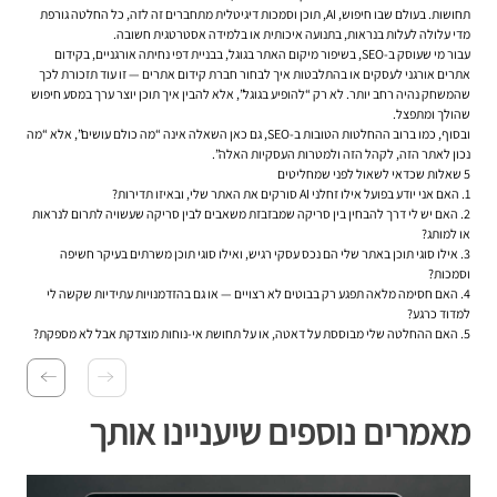
תחושות. בעולם שבו חיפוש, AI, תוכן וסמכות דיגיטלית מתחברים זה לזה, כל החלטה גורפת
מדי עלולה לעלות בנראות, בתנועה איכותית או בלמידה אסטרטגית חשובה.
עבור מי שעוסק ב-SEO, בשיפור מיקום האתר בגוגל, בבניית דפי נחיתה אורגניים, בקידום
אתרים אורגני לעסקים או בהתלבטות איך לבחור חברת קידום אתרים — זו עוד תזכורת לכך
שהמשחק נהיה רחב יותר. לא רק “להופיע בגוגל”, אלא להבין איך תוכן יוצר ערך במסע חיפוש
שהולך ומתפצל.
ובסוף, כמו ברוב ההחלטות הטובות ב-SEO, גם כאן השאלה אינה “מה כולם עושים”, אלא “מה
נכון לאתר הזה, לקהל הזה ולמטרות העסקיות האלה”.
5 שאלות שכדאי לשאול לפני שמחליטים
1. האם אני יודע בפועל אילו זחלני AI סורקים את האתר שלי, ובאיזו תדירות?
2. האם יש לי דרך להבחין בין סריקה שמבזבזת משאבים לבין סריקה שעשויה לתרום לנראות
או למותג?
3. אילו סוגי תוכן באתר שלי הם נכס עסקי רגיש, ואילו סוגי תוכן משרתים בעיקר חשיפה
וסמכות?
4. האם חסימה מלאה תפגע רק בבוטים לא רצויים — או גם בהזדמנויות עתידיות שקשה לי
למדוד כרגע?
5. האם ההחלטה שלי מבוססת על דאטה, או על תחושת אי-נוחות מוצדקת אבל לא מספקת?
מאמרים נוספים שיעניינו אותך