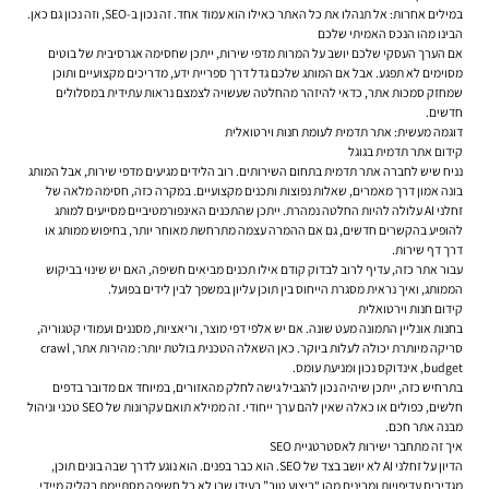
במילים אחרות: אל תנהלו את כל האתר כאילו הוא עמוד אחד. זה נכון ב-SEO, וזה נכון גם כאן.
הבינו מהו הנכס האמיתי שלכם
אם הערך העסקי שלכם יושב על המרות מדפי שירות, ייתכן שחסימה אגרסיבית של בוטים
מסוימים לא תפגע. אבל אם המותג שלכם גדל דרך ספריית ידע, מדריכים מקצועיים ותוכן
שמחזק סמכות אתר, כדאי להיזהר מהחלטה שעשויה לצמצם נראות עתידית במסלולים
חדשים.
דוגמה מעשית: אתר תדמית לעומת חנות וירטואלית
קידום אתר תדמית בגוגל
נניח שיש לחברה אתר תדמית בתחום השירותים. רוב הלידים מגיעים מדפי שירות, אבל המותג
בונה אמון דרך מאמרים, שאלות נפוצות ותכנים מקצועיים. במקרה כזה, חסימה מלאה של
זחלני AI עלולה להיות החלטה נמהרת. ייתכן שהתכנים האינפורמטיביים מסייעים למותג
להופיע בהקשרים חדשים, גם אם ההמרה עצמה מתרחשת מאוחר יותר, בחיפוש ממותג או
דרך דף שירות.
עבור אתר כזה, עדיף לרוב לבדוק קודם אילו תכנים מביאים חשיפה, האם יש שינוי בביקוש
הממותג, ואיך נראית מסגרת הייחוס בין תוכן עליון במשפך לבין לידים בפועל.
קידום חנות וירטואלית
בחנות אונליין התמונה מעט שונה. אם יש אלפי דפי מוצר, וריאציות, מסננים ועמודי קטגוריה,
סריקה מיותרת יכולה לעלות ביוקר. כאן השאלה הטכנית בולטת יותר: מהירות אתר, crawl
budget, אינדוקס נכון ומניעת עומס.
בתרחיש כזה, ייתכן שיהיה נכון להגביל גישה לחלק מהאזורים, במיוחד אם מדובר בדפים
חלשים, כפולים או כאלה שאין להם ערך ייחודי. זה ממילא תואם עקרונות של SEO טכני וניהול
מבנה אתר חכם.
איך זה מתחבר ישירות לאסטרטגיית SEO
הדיון על זחלני AI לא יושב בצד של SEO. הוא כבר בפנים. הוא נוגע לדרך שבה בונים תוכן,
מגדירים עדיפויות ומבינים מהו “ביצוע טוב” בעידן שבו לא כל חשיפה מסתיימת בקליק מיידי.