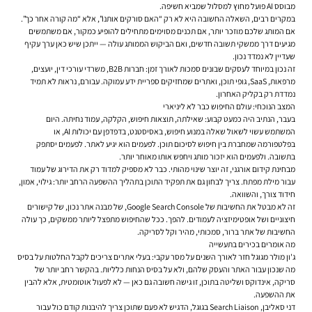
מבוסס AI פועל מחוץ למסלול שמביא חשיפה.
במקרים רבים, השאלה החשובה היא לא רק “האם סורקים אותנו”, אלא “מה קורה אחר כך”.
אם המותג שלכם מוזכר יותר, אם תכנים מסוימים מתחילים להופיע כמקור, אם משתמשים
מגיעים דרך ממשקי תשובה חדשים, ואם הביקוש הממותג עולה — ייתכן שיש כאן ערך עקיף
שעדיין לא נמדד נכון.
זה נכון במיוחד לעסקים שבונים סמכות לאורך זמן: חברות B2B, משרדי עורכי דין, יועצים,
מרפאות, SaaS, גופי תוכן, ואתרים שמחזיקים ספריית ידע עמוקה. עבורם, נראות לא תמיד
נמדדת רק בקליק האחרון.
המצב הנוכחי: עולם החיפוש כבר לא ליניארי
בעבר, הנתיב היה כמעט קבוע: שאילתה, תוצאות חיפוש, הקלקה, עמוד נחיתה. היום
המשתמש עשוי לשאול שאלה במנוע חיפוש, באסיסטנט, בדפדפן עם יכולות AI, או
בפלטפורמה שמחברת בין חיפוש לסיכום תוכן. לפעמים הוא יגיע לאתר. לפעמים יסתפק
בתשובה. ולפעמים הוא יזכור מותג ויחפש אותו מאוחר יותר.
מבחינת קידום אורגני, זה יוצר שינוי מהותי. כבר לא מספיק למדוד רק את הדירוג של עמוד
עבור מילת מפתח. צריך לבחון גם את תפקיד התוכן בתהליך ההשפעה הרחב יותר: גילוי, אמון,
חידוד צורך, והשוואה.
זה לא מבטל את החשיבות של Google Search Console, של מבנה אתר נכון, של קישורים
חיצוניים ושל אופטימיזציה לעמודים. להפך. ככל שהחיפוש מתפצל ליותר ממשקים, כך עולה
החשיבות של אתר ברור, סמכותי, מהיר וקל לסריקה.
מה אומרים בכירים בתעשייה
ג'ון מולר מגוגל חזר לאורך השנים על מסר עקבי: בעלי אתרים צריכים לקבל החלטות על בסיס
מה שנכון עבור האתר והעסק שלהם, ולא על בסיס הנחות כלליות. בהקשר רחב יותר של
סריקה, אינדוקס ושליטה בתוכן, זו גישה חשובה גם כאן — לא לפעול אוטומטית, אלא להבין
את ההשפעה.
דני סאליבן, Search Liaison בגוגל, הדגיש לא פעם שתוכן צריך להיבנות קודם כול עבור