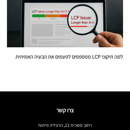
למה תיקוני LCP מפספסים לפעמים את הבעיה האמיתית
א
צרו קשר
רחוב משכית 22, הרצליה פיתוח