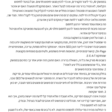
בממשקי AI, כדי ליצור תקצירים, או כדי להזין מנועי חיפוש חדשים. אבל בניגוד לחיפוש
הקלאסי, לא תמיד ברור מה יוצא מזה לבעל האתר. האם מתקבלת תנועה? האם יש אזכור
למותג? האם נוצרת סמכות? האם זה מחליש את הסיכוי להקליק על התוצאה האורגנית?
כאן בדיוק נולדת הדילמה. עסקים רבים מרגישים שהם נותנים תוכן בלי לקבל החזר. מצד שני,
חסימה מלאה יכולה לסגור דלתות שעדיין מוקדם להבין את ערכן.
מה באמת עומד מאחורי הרצון לחסום
יש כמה סיבות לגיטימיות מאוד לרצון לחסום זחלני AI, והן לא נובעות מפאניקה אלא מניהול
נכסים דיגיטליים אחראי.
1. הגנה על תוכן שנבנה בהשקעה גבוהה
מי שמפעיל אתר תוכן, אתר תדמית, מגזין מקצועי או חנות עם קטגוריות מושקעות יודע כמה
משאבים נדרשים כדי לייצר תוכן SEO איכותי. יש מחקר מילות מפתח, עריכה, אופטימיזציית
On Page, קישורים פנימיים, התאמות חוויית משתמש, ולעיתים גם מומחיות מקצועית
שמחזקת E-E-A-T.
כשבוט AI סורק את כל זה, השאלה ברורה: האם התוכן הזה יופיע אחר כך כסיכום בממשק
אחר, בלי שהמשתמש בכלל יגיע לאתר?
2. עומס טכני ובזבוז משאבים
בחלק מהאתרים, במיוחד אתרים גדולים או חנויות וירטואליות עם אלפי עמודים, סריקות
אגרסיביות של בוטים יכולות להכביד על השרת. זה מתחבר ישירות לנושאים של SEO טכני,
מהירות אתר ויציבות. אם זחלנים לא חיוניים צורכים משאבים ופוגעים בזמני תגובה, יש כאן
שיקול טכני אמיתי.
3. חוסר שקיפות
הבעיה אינה רק עצם הסריקה, אלא העובדה שלא תמיד קל לדעת מה ייעשה בתוכן, איך הוא
יוצג, ואם ייווצר קרדיט ראוי. מנהלים רבים פשוט לא אוהבים לעבוד בערפל. ובצדק.
אז למה לא לחסום מיד?
כי החלטה מהירה מדי עלולה לפספס הזדמנות. לא כל בוט AI שווה באופי שלו, ולא כל מנגנון