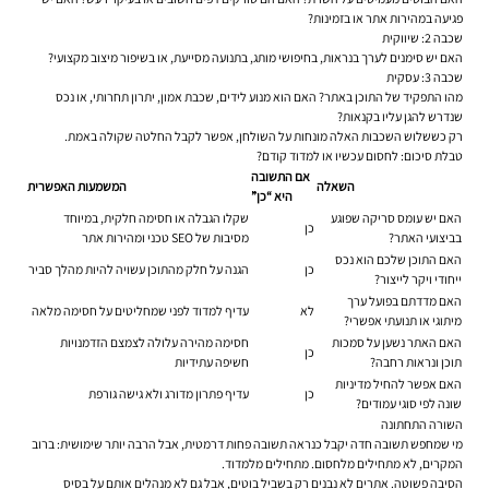
פגיעה במהירות אתר או בזמינות?
שכבה 2: שיווקית
האם יש סימנים לערך בנראות, בחיפושי מותג, בתנועה מסייעת, או בשיפור מיצוב מקצועי?
שכבה 3: עסקית
מהו התפקיד של התוכן באתר? האם הוא מנוע לידים, שכבת אמון, יתרון תחרותי, או נכס
שנדרש להגן עליו בקנאות?
רק כששלוש השכבות האלה מונחות על השולחן, אפשר לקבל החלטה שקולה באמת.
טבלת סיכום: לחסום עכשיו או למדוד קודם?
אם התשובה
השאלה
המשמעות האפשרית
היא “כן”
האם יש עומס סריקה שפוגע
שקלו הגבלה או חסימה חלקית, במיוחד
כן
בביצועי האתר?
מסיבות של SEO טכני ומהירות אתר
האם התוכן שלכם הוא נכס
כן
הגנה על חלק מהתוכן עשויה להיות מהלך סביר
ייחודי ויקר לייצור?
האם מדדתם בפועל ערך
לא
עדיף למדוד לפני שמחליטים על חסימה מלאה
מיתוגי או תנועתי אפשרי?
האם האתר נשען על סמכות
חסימה מהירה עלולה לצמצם הזדמנויות
כן
תוכן ונראות רחבה?
חשיפה עתידיות
האם אפשר להחיל מדיניות
כן
עדיף פתרון מדורג ולא גישה גורפת
שונה לפי סוגי עמודים?
השורה התחתונה
מי שמחפש תשובה חדה יקבל כנראה תשובה פחות דרמטית, אבל הרבה יותר שימושית: ברוב
המקרים, לא מתחילים מלחסום. מתחילים מלמדוד.
הסיבה פשוטה. אתרים לא נבנים רק בשביל בוטים, אבל גם לא מנהלים אותם על בסיס