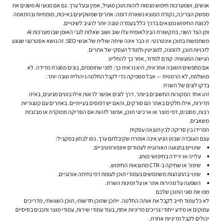
אנשים, ושמערכות חיפוש מנסות לזהות תוכן מועיל, אמין ובעל ערך. גם אם מנועי AI משנים את
ממשק הצריכה, נקודת המוצא נשארת דומה: אתרים שמשקיעים באיכות, מומחיות ובהתאמה
לכוונת החיפוש נמצאים בדרך כלל בעמדה טובה יותר להגיב לשינויים.
ומן הצד השני, בתקשורת הבינלאומית עלו שוב ושוב שאלות לגבי האופן שבו מערכות AI
משתמשות בתוכן אינטרנטי. זו כבר אינה שיחה שולית של אנשי SEO. זה נושא אסטרטגי שנוגע
לזכויות תוכן, להפצה, למוניטין ולמודל העסקי של אתרים.
הגישה המעשית: קודם למדוד, אחר כך להחליט
אם מחפשים תשובה אחראית, היא נראית כך: לפני שחוסמים, בונים מסגרת מדידה. לא
מושלמת, לא הרמטית — אבל מספיקה כדי לקבל החלטה ניהולית טובה יותר.
בדקו לוגים של השרת
זהו אחד המקורות החשובים ביותר. דרך לוגים אפשר לראות אילו בוטים מגיעים, באיזו
תדירות, אילו חלקים באתר הם סורקים, והאם יש דפוסים בעייתיים. באתרים עם קטגוריות
רבות, מסננים, דפי מוצר או ארכיוני תוכן, אפשר לזהות אם הסריקה ממוקדת או מבזבזת
משאבים.
הפרידו בין סריקה לבין תוצאה עסקית
עצם העובדה שבוט הגיע אינה אומרת שקיבלתם ערך. נסו לבחון במקביל:
שינויים בתנועה האורגנית לעמודים אינפורמטיביים.
עלייה או ירידה בחיפושי מותג.
שיפור או שחיקה ב-CTR מתוצאות החיפוש.
שינוי בהתנהגות משתמשים בעמודי תוכן לעומת דפי נחיתה אורגניים.
השפעה על מהירות אתר או על זמינות השרת.
מפו את סוגי התוכן שלכם
לא כל עמוד חייב לקבל את אותה החלטה. ייתכן שתוכן חדשותי, תוכן השוואתי, מדריכים
עמוקים או מידע ייחודי צריכים מדיניות אחת, בעוד עמודי שירות, עמודי מוצר ותכנים בסיסיים
יכולים לקבל מדיניות אחרת.