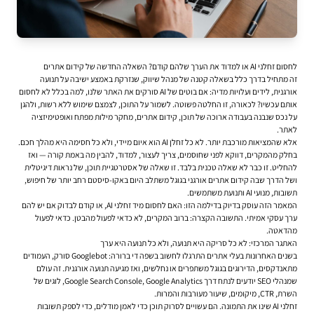
לחסום זחלני AI או למדוד את הערך שלהם קודם? השאלה החדשה של קידום אתרים
זה מתחיל בדרך כלל בשאלה קטנה של מנהל שיווק, שנזרקת באמצע ישיבה על תנועה
אורגנית, לידים ועלויות מדיה: אם בוטים של AI סורקים את האתר שלנו, למה בכלל לא לחסום
אותם עכשיו? לכאורה, זו החלטה פשוטה. לשמור על התוכן, לצמצם שימוש ללא רשות, ולהגן
על נכס שנבנה בעבודה ארוכה של תוכן,
קידום אתרים
, מחקר מילות מפתח ואופטימיזציה
לאתר.
אלא שהמציאות מורכבת יותר. לא כל זחלן AI הוא איום מיידי, ולא כל חסימה היא מהלך חכם.
בחלק מהמקרים, דווקא לפני שחוסמים, צריך לעצור, למדוד, להבין מה באמת קורה — ואז
להחליט. זו כבר לא שאלה טכנית בלבד. זו שאלה של אסטרטגיית תוכן, של נראות דיגיטלית
ושל הדרך שבה
קידום אתרים אורגני בגוגל
משתלב היום באקו-סיסטם רחב יותר של חיפוש,
תשובות, מנועי AI ותנועת משתמשים.
המאמר הזה עוסק בדיוק בדילמה הזו: האם לחסום מיד זחלני AI, או קודם לבדוק אם יש להם
ערך עסקי אמיתי. התשובה הקצרה: ברוב המקרים, לא כדאי לפעול מהבטן. כדאי לפעול
מהדאטה.
האתגר המרכזי: לא כל סריקה היא תנועה, ולא כל תנועה היא ערך
בשנים האחרונות בעלי אתרים התרגלו לחשוב בשפה די ברורה: Googlebot סורק, העמודים
מתאנדקסים, הדירוגים בגוגל משתפרים או נחלשים, ואז מגיעה תנועה אורגנית. זה עולם
שמנהלי SEO יודעים לנתח דרך Google Search Console, Google Analytics, לוגים של
השרת, CTR, מיקומים, שיעור מעורבות והמרות.
זחלני AI שינו את התמונה. הם עשויים לסרוק תוכן כדי לאמן מודלים, כדי לספק תשובות