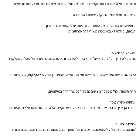
מיותרות עלולה לבזבז את תקציב הסריקה של גוגל. אתר תדמית עם כותרות כלליות מדי עלול
עצמה, גם מנוע החיפוש מקבל איתות לא מחמיא.
 ביום, ובוודאי לא באמצעות קיצורי דרך אגרסיביים.
ה על צורך ספציפי.
וצר טוב לא צריך רק “להיות קיים”; הוא צריך להיות ברור, משכנע, נגיש ולענות על שאלות שהלקוח
לא מעט תהליכי SEO נופלים לא בגלל עבודה חלשה, אלא בגלל חוסר מדידה. Google Search Console ו-Google Analytics אינם מותרות; הם כלי העבודה הבסיסיים להבנת המציאות. דרך Search Console אפשר לראות אילו שאילתות מביאות חשיפה, איפה יש פער בין הופעות להקלקות, אילו עמודים
ה עסקית אחרת לגמרי.
להתקדם כאן צריך לדבר בשפה מקומית — לא רק בעברית תקינה, אלא בהקשר שישראלים מזהים מיד.
 כולם משפיעים.
פייה לתוצאה מיידית, עלול להתאכזב. מי שנכנס אליו מתוך הבנה שהוא בונה נכס, רואה תמונה אחרת