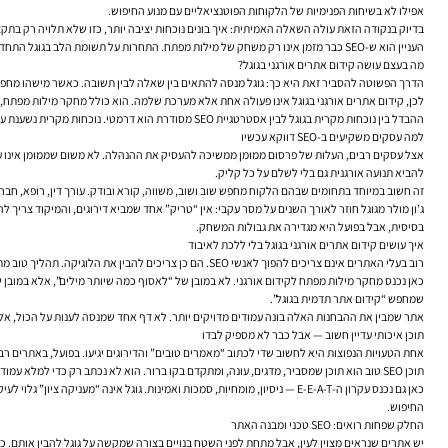
אפילו לא בשיחות הפנימיות של הלקוחות הפוטנציאליים עם מנוע החיפוש.
בדיוק בנקודה הזאת עולה השאלה האמיתית: איך בונים נוכחות יציבה יותר, כזו שלא תלויה רק בתקצי
העניין הוא ש-SEO כבר מזמן אינו רק משחק של מילות מפתח. התחרות על תשומת הלב בגוגל התחדדה, תוצאות החיפוש נעשו עשירות יותר, והציפייה של המשתמשים גבוהה בהרבה. אתר שרוצה להתקדם היום צריך לא רק “להופיע”, אלא לשכנע שהוא התשובה הנכונה.
מה בעצם עושה קידום אתרים אורגני בגוגל?
הדרך הפשוטה להסביר זאת היא כך: גוגל מנסה להתאים בין שאלה לבין תשובה. כאשר מישהו מחפש שירו
לכן,
קידום אתרים אורגני בגוגל
אינו פעולה אחת אלא מערכת שלמה. הוא כולל מחקר מילות מפתח, בניית היררכיית אתר, אופטימיזציית On Page, שיפור מהירות, חיזוק קישורים פנימיים, יצירת תוכן O
ההבדל בין נוכחות מקרית בגוגל לבין אסטרטגיית SEO מסודרת הוא דרמטי. נוכחות מקרית נשענת על מזל, ותק או חוסר תחרות. אסטרטגיה מסודרת, לעומת זאת, נבנית מתוך הבנה של כוונת החיפוש, של הלקוח ושל היעדים העסקיים.
למה עסקים משקיעים ב-SEO דווקא עכשיו
אצל עסקים רבים, העלות של פרסום ממומן ממשיכה להעסיק את ההנהלה. לא משום שממומן אינו עובד
להביא תנועה אורגנית גם בלי לשלם על כל קליק.
זה חשוב במיוחד בתחומים שבהם הלקוח מחפש שוב ושוב, משווה, קורא ובודק. עורך דין, רופא, חברת ת
בסיסית, אבל בפועל היא מגדירה את גבולות המשחק.
איך עושים קידום אתרים אורגני בגוגל בלי ללכת לאיבוד
רוב בעלי האתרים אינם צריכים להפוך לאנשי SEO. הם כן צריכים להבין את הלוגיקה. תהליך טוב מתחיל בשאלה עסקית פשוטה: אילו חיפושים אמורים להביא אלינו לקוחות רלוונטיים, ולא רק תנועה כללית?
כאן נכנס מחקר מילות מפתח לקידום אורגני. לא במובן של “לאסוף כמה שיותר מילים”, אלא במובן
שמחפש “קידום אתר תדמית בגוגל”.
אתר שמבין את ההבחנות האלה בונה עמודים מדויקים יותר. לא דף אחד שמנסה לענות על הכול, אלא 
תוכן איכותי עדיין חשוב — אבל כבר לא מספיק לבדו
אחת הטעויות הנפוצות היא לחשוב שדי לכתוב “מאמרים טובים” והדירוגים יגיעו. בפועל, באתרים 
תוכן SEO טוב הוא תוכן שמסביר, מדגים, עונה, ומתקדם בקו ברור. הוא לא נכתב רק כדי למלא עמוד. הוא נכתב כדי לפתור שאלה. אם מישהו מחפש שיפור מיקום האתר בגוגל, הוא לא רוצה הרצאה מופשטת; הוא רוצה להבין מה משפיע על המיקום, כמה זמן זה עשוי לקחת, ואיפה מתחילים.
החיפוש.
החלק שפחות רואים: SEO טכני ומבנה האתר
יש אתרים שנראים מצוין לעין, אבל מתחת לפני השטח בנויים בצורה שמקשה על גוגל להבין אותם. כאן נכנס SEO טכני: תקינות אינדוקס, היררכיית כותרות, מפות אתר, ניהול הפניות, טיפול בעמודי שגיאה, מהירות טעינה, חוויית מובייל 