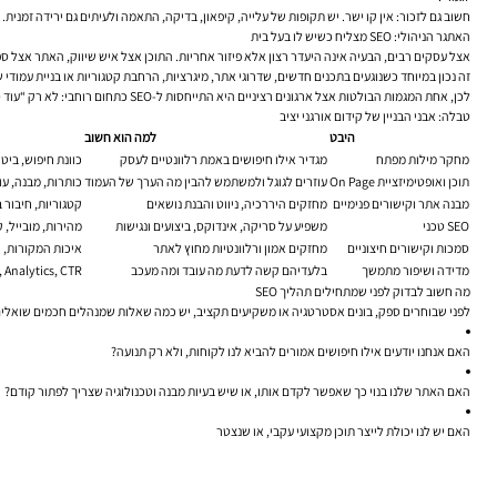
חשוב גם לזכור: אין קו ישר. יש תקופות של עלייה, קיפאון, בדיקה, התאמה ולעיתים גם ירידה זמנ
האתגר הניהולי: SEO מצליח כשיש לו בעל בית
אצל עסקים רבים, הבעיה אינה היעדר רצון אלא פיזור אחריות. התוכן אצל איש שיווק, האתר אצל ס
זה נכון במיוחד כשנוגעים בתכנים חדשים, שדרוגי אתר, מיגרציות, הרחבת קטגוריות או בניית עמודי
לכן, אחת המגמות הבולטות אצל ארגונים רציניים היא התייחסות ל-SEO כתחום רוחבי: לא רק “עוד ספק”, אלא שכבת חשיבה שמלווה מוצר, תוכן, UX, פיתוח ומכירות.
טבלה: אבני הבניין של קידום אורגני יציב
היבט
למה הוא חשוב
מחקר מילות מפתח
מגדיר אילו חיפושים באמת רלוונטיים לעסק
כוונת חיפוש, ביטו
תוכן ואופטימיזציית On Page
עוזרים לגוגל ולמשתמש להבין מה הערך של העמוד
כותרות, מבנה, ע
מבנה אתר וקישורים פנימיים
מחזקים היררכיה, ניווט והבנת נושאים
קטגוריות, חיבור 
SEO טכני
משפיע על סריקה, אינדוקס, ביצועים ונגישות
מהירות, מובייל, ק
סמכות וקישורים חיצוניים
מחזקים אמון ורלוונטיות מחוץ לאתר
איכות המקורות, ר
מדידה ושיפור מתמשך
בלעדיהם קשה לדעת מה עובד ומה מעכב
 Console, Analytics, CTR
מה חשוב לבדוק לפני שמתחילים תהליך SEO
לפני שבוחרים ספק, בונים אסטרטגיה או משקיעים תקציב, יש כמה שאלות שמנהלים חכמים שואלי
האם אנחנו יודעים אילו חיפושים אמורים להביא לנו לקוחות, ולא רק תנועה?
האם האתר שלנו בנוי כך שאפשר לקדם אותו, או שיש בעיות מבנה וטכנולוגיה שצריך לפתור קודם?
האם יש לנו יכולת לייצר תוכן מקצועי עקבי, או שנצטר