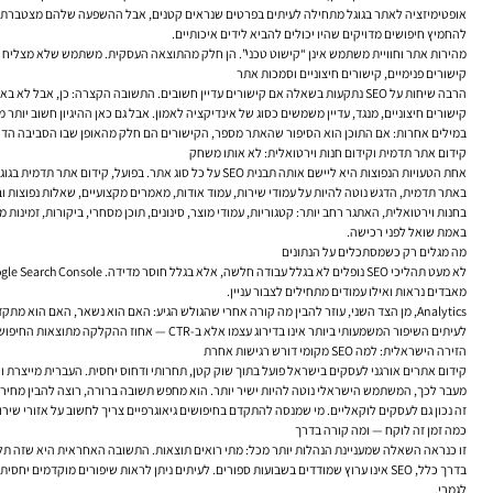
אופטימיזציה לאתר בגוגל מתחילה לעיתים בפרטים שנראים קטנים, אבל ההשפעה שלהם מצטברת. למש
להחמיץ חיפושים מדויקים שהיו יכולים להביא לידים איכותיים.
מהירות אתר וחוויית משתמש אינן “קישוט טכני”. הן חלק מהתוצאה העסקית. משתמש שלא מצליח לק
קישורים פנימיים, קישורים חיצוניים וסמכות אתר
הרבה שיחות על SEO נתקעות בשאלה אם קישורים עדיין חשובים. התשובה הקצרה: כן, אבל לא באופן פשטני. קישורים פנימיים טובים עוזרים לגוגל להבין אילו עמודים חשובים, איך נושאים מתחברים זה לזה, ואיפה נמצאת הליבה של האתר. הם גם עוזרים למשתמש לנווט נכון.
קישורים חיצוניים, מנגד, עדיין משמשים כסוג של אינדיקציה לאמון. אבל גם כאן ההיגיון חשוב יותר
במילים אחרות: אם התוכן הוא הסיפור שהאתר מספר, הקישורים הם חלק מהאופן שבו הסביבה הדיגי
קידום אתר תדמית וקידום חנות וירטואלית: לא אותו משחק
אחת הטעויות הנפוצות היא ליישם אותה תבנית SEO על כל סוג אתר. בפועל, קידום אתר תדמית בגוגל שונה מאוד מקידום חנות וירטואלית בגוגל.
באתר תדמית, הדגש נוטה להיות על עמודי שירות, עמוד אודות, מאמרים מקצועיים, שאלות נפוצות וב
בחנות וירטואלית, האתגר רחב יותר: קטגוריות, עמודי מוצר, סינונים, תוכן מסחרי, ביקורות, זמינו
באמת שואל לפני רכישה.
מה מגלים רק כשמסתכלים על הנתונים
מאבדים נראות ואילו עמודים מתחילים לצבור עניין.
Analytics, מן הצד השני, עוזר להבין מה קורה אחרי שהגולש הגיע: האם הוא נשאר, האם הוא מתקדם לעמודים נוספים, האם הוא מבצע פנייה, והיכן בתהליך יש חיכוך.
לעיתים השיפור המשמעותי ביותר אינו בדירוג עצמו אלא ב-CTR — אחוז ההקלקה מתוצאות החיפוש. כותרת מדויקת יותר, תיאור מטא שמדבר בשפה אנושית, או התאמה טובה יותר בין כוונת החיפוש לבין כותרת העמוד, יכולים לשפר ביצועים גם בלי “קפיצה” חדה במיקומים.
הזירה הישראלית: למה SEO מקומי דורש רגישות אחרת
קידום אתרים אורגני לעסקים בישראל פועל בתוך שוק קטן, תחרותי ודחוס יחסית. העברית מייצרת ו
מעבר לכך, המשתמש הישראלי נוטה להיות ישיר יותר. הוא מחפש תשובה ברורה, רוצה להבין מחיר,
זה נכון גם לעסקים לוקאליים. מי שמנסה להתקדם בחיפושים גיאוגרפיים צריך לחשוב על אזורי שירו
כמה זמן זה לוקח — ומה קורה בדרך
זו כנראה השאלה שמעניינת הנהלות יותר מכל: מתי רואים תוצאות. התשובה האחראית היא שזה תל
בדרך כלל, SEO אינו ערוץ שמודדים בשבועות ספורים. לעיתים ניתן לראות שיפורים מוקד
לגמרי.