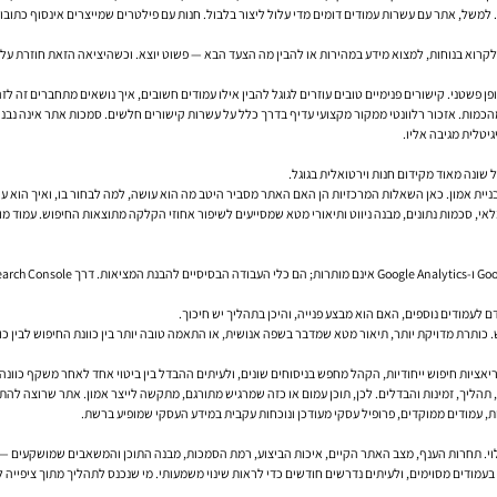
ל, אתר עם עשרות עמודים דומים מדי עלול ליצור בלבול. חנות עם פילטרים שמייצרים אינסוף כתובות 
רוא בנוחות, למצוא מידע במהירות או להבין מה הצעד הבא — פשוט יוצא. וכשהיציאה הזאת חוזרת על 
 מהכמות. אזכור רלוונטי ממקור מקצועי עדיף בדרך כלל על עשרות קישורים חלשים. סמכות אתר אינה נבנית
טלית מגיבה אליו.
ניית אמון. כאן השאלות המרכזיות הן האם האתר מסביר היטב מה הוא עושה, למה לבחור בו, ואיך הוא עונ
ת מלאי, סכמות נתונים, מבנה ניווט ותיאורי מטא שמסייעים לשיפור אחוזי הקלקה מתוצאות החיפוש. עמוד מ
ריאציות חיפוש ייחודיות, הקהל מחפש בניסוחים שונים, ולעיתים ההבדל בין ביטוי אחד לאחר משקף כוונ
 תהליך, זמינות והבדלים. לכן, תוכן עמום או כזה שמרגיש מתורגם, מתקשה לייצר אמון. אתר שרוצה 
ת, עמודים ממוקדים, פרופיל עסקי מעודכן ונוכחות עקבית במידע העסקי שמופיע ברשת.
וי. תחרות הענף, מצב האתר הקיים, איכות הביצוע, רמת הסמכות, מבנה התוכן והמשאבים שמושקעים —
מים יחסית בעמודים מסוימים, ולעיתים נדרשים חודשים כדי לראות שינוי משמעותי. מי שנכנס לתהליך מתוך צי