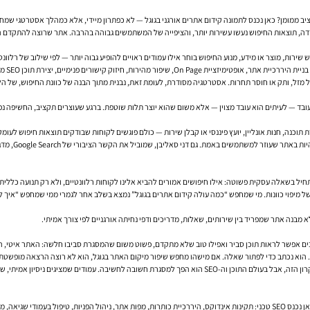
ב ממומן? כאן נכנס לתמונה קידום אתרים אורגני בגוגל — לא כפתרון מיידי, אלא כמהלך אסטרטגי שמחבר ב
ת, מוצר או מידע, מנוע החיפוש בוחר אילו עמודים ראויים להופיע גבוה יותר — לפי שילוב של רלוונטיות
SE מדויק יותר, ולעיתים גם טיפול בעמודים חלשים שמכבידים על האתר במקום לעזור לו.
 — לעיתים הוא עובד מצוין — אלא משום שהוא יוצר תלות שוטפת. ברגע שעוצרים תקציב, החשיפה נפגעת
וכנה, חנות אונליין, יועץ פיננסי או קבלן שירות — כולם פוגשים לקוחות שבודקים תוצאות חיפוש לעומק.
ג’ון מולר מג
 של מיפוי כוונות. מי שמחפש “כמה עולה קידום אתרים בגוגל” נמצא בשלב אחר לגמרי ממי שמחפש “איך 
מבנה אתר שמפריד בין שירותים, שאלות, מדריכים ודפי נחיתה אורגניים לפי צורך אמיתי.
רבים אפשר לראות תוכן סביר ואפילו טוב שלא מתקדם, פשוט משום שהמסגרת סביבו חלשה: האתר איטי, הק
כאן גם נכנס עקרון ה-E-E-A-T — ניסיון, מומחיות, סמכות ואמינות. גוגל אינה “מעניקה ציון” גלוי לעיקרון הזה, אבל בעולם
ומבנה URL הגיוני.