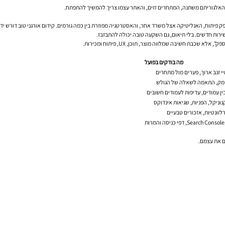
ית. האלגוריתם משתנה, המתחרים זזים, והאתר עצמו צריך להמשיך להתפתח.
פק פיתוח, האנליטיקה אצל משרד אחר, והאסטרטגיה מפוזרת בין כמה גורמים. קידום אורגני טוב דורש יד
 שירות חדשים. בלי תיאום, גם השקעה טובה יכולה להתבזבז.
מה בודקים בפועל
יי זנב ארוך, פערים מול מתחרים
ומק, התאמה לשאלה של הגולש
בין עמודים, עדיפות לעמודים חשובים
נוניקל, הפניות, שגיאות אינדוקס
לוונטיות, אזכורים טבעיים
Search, דפי כניסה והמרות
ם את עצמם.