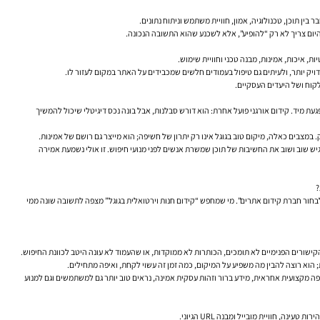
ין תוכן, טכנולוגיה, אמון, חוויית משתמש וניתוח נתונים.
, איכות, אמינות, מבנה טכני וחוויית שימוש.
 מיד. קידום אורגני פועל אחרת: הוא דורש סבלנות, אבל בונה נכס דיגיטלי שיכול להמשיך
 במצבים כאלה, מיקום טוב בגוגל אינו רק יתרון של חשיפה; הוא מייצר גם רושם של אמינות.
וגל חוזר לאורך השנים על מסר עקבי: אין “טריק” אחד שמביא דירוגים, והמיקוד צריך להיות באתר שעוזר למשתמשים באמת. גם דני סאליבן, שמוביל את הקשר הציבורי של Google Search, מדגיש שוב ושוב את החשיבות של תוכן שמשרת אנשים לפני מנועי חיפוש. זו אולי נשמעת אמירה
לבחור חברת קידום אתרים”. מי שמחפש “קידום חנות וירטואלית בגוגל” מצפה לתשובה שונה ממי
ישורים הפנימיים לא תומכים, הכותרות לא ממוקדות, או שהעמוד לא עונה היטב לכוונת החיפוש.
 התוכן וה-SEO הוא הפך למסגרת חשובה לחשיבה. עמודים שמציגים ניסיון אמיתי, שפה מקצועית אחראית, מידע ברור וזהות עסקית אמינה, נראים טוב יותר גם למשתמשים וגם למנוע