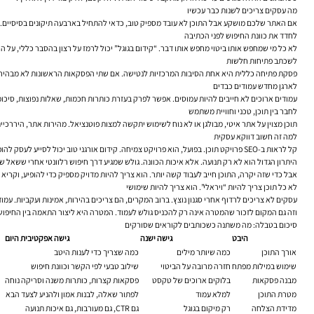
מה עסקים צריכים לשנות כבר עכשיו
אם האתר שלכם מושקע אבל התוכן לא עובד מספיק טוב, כדאי להתחיל בארבעה תיקונים בסיסיים.
לחדד את כוונת החיפוש לפני הכתיבה
לא כל מי שמחפש אותו ביטוי מחפש אותו דבר. “קידום בגוגל” יכול לרמז על רצון בהסבר כללי, על 
לשכתב פתיחות חלשות
פסקת פתיחה כללית היא אחת הסיבות המרכזיות לנטישה. אם שתי הפסקאות הראשונות לא מבהירות
לארגן מחדש עמודים כבדים
עמודים ארוכים לא חייבים להיות עמוסים. אפשר לפרק בעזרת כותרות חכמות, שאלות נפוצות, סיכומי
לחבר בין תוכן, טכני וחוויית משתמש
תוכן מצוין על אתר איטי, מבולגן או לא נוח לשימוש יתקשה למצות פוטנציאל. מהירות אתר, היררכיית ניווט, התאמה למובייל, מטא טייטל ברור, תיאור שמס
למה זה חשוב דווקא עסקית
קל לראות ב-SEO פרויקט תוכן. בפועל, הוא פרויקט צמיחה. קידום אורגני טוב יכול לסייע לעסק להופיע ברגעים שבהם לקוחות מחפשים פתרון, ללמוד מה באמת מטריד את השוק, ולהקטין תלות מתמשכת בתקציבי מדיה ממומנת.
היתרון הגדול הוא לא רק תנועה. אלא איכות הכוונה. גולש שמגיע דרך חיפוש רלוונטי אחרי ששא
אבל כדי שזה יקרה, התוכן חייב לעבוד קשה יותר. הוא צריך להיות מדויק מספיק כדי להופיע, וקריא
לא כל תוכן צריך להיות “ויראלי”. הוא צריך להיות שימושי
עסקים לא צריכים לרדוף אחרי סגנון נוצץ. ברוב המקרים, הם צריכים בהירות, אמינות ועקביות. ע
וזה גם המקום לזכור שהמטרה אינה רק להכניס גולש לעמוד. המטרה היא ליצור התאמה בין החיפוש, החוויה והצעד הבא. כאשר התוכן ע
סיכום בטבלה: מה משתנה כשכותבים לקוראים שסורקים
היבט
גישה ישנה
גישה אפקטיבית היום
אורך התוכן
כמה שיותר מילים
כמה שצריך כדי לענות היטב
שימוש במילות מפתח
חזרה מרובה על הביטוי
שילוב טבעי לפי הקשר וכוונת חיפוש
מבנה פסקאות
בלוקים ארוכים של טקסט
פסקאות קצרות, כותרות משנה וסריקה נוחה
מטרת התוכן
למלא עמוד
לפתור שאלה, לבנות אמון ולהניע לצעד הבא
מדידת הצלחה
רק מיקום בגוגל
גם CTR, גם מעורבות, גם איכות תנועה