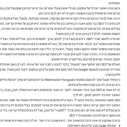
האמיתית.
וכאן נכנס האתגר הגדול של עסקים, מנהלי שיווק ובעלי אתרים: איך מייצרים תוכן שגם גוגל מבין, ג
קידום אתרים מתחיל בהבנה פשוטה: הקורא לא ייתן לכם הרבה זמן
הרבה אתרים עדיין נכתבים כאילו הקורא התיישב עם קפה, זמן פנוי וסבלנות. בפועל, אצל עסקים רבי
לכן כתיבה ל-SEO כבר מזמן איננה רק שילוב נכון של מילות מפתח. היא תכנון של חוויית קריאה. התוכן צריך להחזיק את העין, לא רק את האלגוריתם.
במילים אחרות:
קידום אתרים
אפקטיבי הוא לא תחרות על מי יכניס יותר פעמים את הביטוי המרכזי
הטעות הנפוצה: לבלבל בין תוכן ארוך לבין תוכן מועיל
יש נטייה לחשוב שכדי לשפר דירוגים בגוגל צריך לכתוב ארוך. לפעמים זה נכון. אבל לא תמיד. ג
אם מישהו מחפש “איך לבחור חברת קידום אתרים”, הוא לא מחפש הרצאה תיאורטית על ההיסטוריה של 
אם מישהו מחפש “שיפור מיקום האתר בגוגל”, הוא בדרך כלל רוצה לדעת מה בולם את האתר שלו: תוכן חלש, מבנה אתר בעייתי, SEO טכני לא תקין, 
המשמעות ברורה: כתיבה טובה לקוראים שכבר לא באמת קוראים היא כתיבה שמקדימה תשובה להס
המצב הנוכחי: קוראים סורקים, גוגל מעריך חוויית שימוש
העולם של SEO הפך מחקריאות “מנועית” בלבד להבנה רחבה יותר של איכות. לא רק האם יש מילת מפתח בכותרת, אלא האם התוכן בנוי נכון, האם העמוד נטען מהר, האם המבנה הגיוני, האם יש קישורים פנימיים תומכים, והאם המשתמש מגיע בקלות למה שחיפש.
חלק מהערך.
היא הבסיס, לא טכניקות ניסוח מלאכותיות.
זה לא אומר ש-SEO טכני איבד חשיבות. להפך. זה אומר שהמשחק היום הוא משולב: תוכן, מבנה, ביצועים, בהירות, אמון.
האתגר המרכזי: לכתוב למסך, לא לדף
מסך משנה התנהגות. במיוחד במובייל. הקורא לא מתקדם בהכרח מתחילת העמוד ועד סופו. הוא מחליק, קופץ בין כותרות, פותח לשוניות,
האתגר הזה הופך קריטי כאשר המטרה היא קידום אתרים אורגני לעסקים. בעלי עסקים לא צריכים ע
וכאן נופלים לא מעט אתרים: הם כותבים כדי “לסמן וי” על תוכן, אבל לא בונים מסלול קריאה. בל
מה נחשב היום לכתיבה אפקטיבית ל-SEO
כתיבה אפקטיבית אינה בהכרח פשוטה יותר. היא פשוט ברורה יותר. יש לה כמה מאפיינים שחוזרים 
פתיחה שעונה מהר על מהות השאילתה.