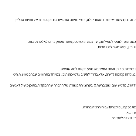
כון בעמודי שירות, במאמרי בלוג, בדפי נחיתה אורגניים וגם בקטגוריות של חנויות אונליין.
ד כמה הוא רלוונטי לשאילתה, ועד כמה הוא מספק מענה מספק ביחס לאלטרנטיבות.
יסיון, ומה נחשב לדגל אדום.
ין, שמיועד קודם כל לאנשים. זו גם רוח המסגרת של E-E-A-T — ניסיון, מומחיות, סמכות ואמינות. לא מדובר בנוסחה קסומה לדירוג, אלא בדרך לחשוב על איכות תוכן, במיוחד בתחומים שבהם אמינות היא
ג'ון מולר מגוגל אמר לא פעם במפגשי Webmaster Hangouts ובדיונים פומביים שאין “מכסת מילים” שעוזרת לדירוג, ושמה שחשוב הוא שהתוכן יענה על צורכי המשתמש. גם דני סאליבן, Search Liaison של גוגל, מדגיש שוב ושוב ברשת X ובערוצי התקשורת של החברה שהתמקדות בתוכן מועיל לאנשים
ד הבא.
בין שאלה לתשובה.