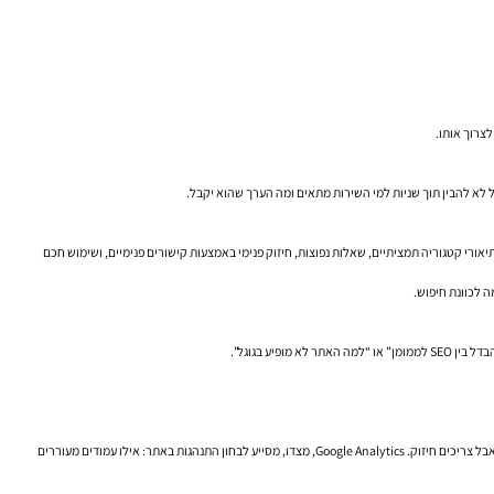
ול לא להבין תוך שניות למי השירות מתאים ומה הערך שהוא יקבל.
אורי קטגוריה תמציתיים, שאלות נפוצות, חיזוק פנימי באמצעות קישורים פנימיים, ושימוש חכם
Google Search Console הוא כלי מרכזי בהבנה הזאת. הוא מאפשר לראות אילו ביטויים מביאים חשיפות, היכן יש פער בין מיקום טוב לבין אחוזי הקלקה נמוכים, ואילו עמודים כמעט מגיעים לעמוד הראשון אבל צריכים חיזוק. Google Analytics, מצדו, מסייע לבחון התנהגות באתר: אילו עמודים מעוררים