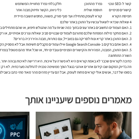
קשר ל-SEO טכני
נפרד מהתוכן
חלק בלתי נפרד מחוויית המשתמש
קישורים פנימיים
תוספת שולית
כלי ניווט, הקשר וחיזוק מבנה אתר
תפיסת הקורא
קורא לעומק מתחילה ועד סוף
סורק, משווה, מחפש תשובה מיידית
4 שאלות שכדאי לשאול עכשיו על התוכן באתר שלכם
1. האם העמודים החשובים באתר עונים בתוך כמה שניות על מה שהגולש חיפש, או שהם מתחילים במבוא כללי מדי?
2. האם מחקר מילות המפתח שלכם מתורגם לעמודים שבנויים סביב שאלות וצרכים אמיתיים, או רק סביב ביטויים עם נפח חיפוש?
3. האם התוכן באתר קריא ונוח לסריקה גם במובייל, עם כותרות, מבנה והיררכיה ברורים?
4. האם אתם בודקים ב-Google Search Console אילו עמודים מקבלים חשיפות אבל לא מספיק הקלקות, ומשפרים כותרות ותיאורים בהתאם?
5. האם התוכן, המבנה, המהירות והקישורים הפנימיים עובדים יחד, או שכל אחד מהם מטופל בנפרד בלי אסטרטגיה אחידה?
השורה התחתונה
כתיבה לקוראים שכבר לא באמת קוראים היא לא פשרה על איכות. היא דרישה לאיכות גבוהה יותר. פחות מילים מיותרות, יותר כוונה. פ
וזה בדיוק המקום שבו קידום אתרים אורגני בגוגל הופך ממשימה טכנית להחלטה מערכתית. לא רק א
בסופו של דבר, אנשים אולי קוראים פחות לעומק. אבל הם עדיין מזהים מהר מאוד מתי כתבו בשביל
מאמרים נוספים שיעניינו אותך