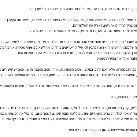
ם הקורא האנושי לא נוטש, וגם העסק מקבל ממנו תנועה אורגנית איכותית לאורך זמן.
ם אפשר לראות תנועה שמגיעה לעמוד, סריקה מהירה של הפסקאות הראשונות, ויציאה אם אין ערך מיידי. זה נ
, אלא מי יבנה עמוד שעונה מהר, ברור ומדויק על מה שהמשתמש באמת רצה למצוא.
וגל לא “אוהב” טקסטים ארוכים סתם מפני שהם ארוכים. הוא מנסה לזהות עד כמה העמוד עוזר למשתמש, ע
מנועי החיפוש. הוא רוצה להבין לפי אילו קריטריונים בוחרים, מה לשאול בשיחת מכירה, איך בודקים נ
מהירות אתר נמוכה, או היעדר סמכות אתר.
בר, ומקדימה בהירות לעומס.
במדריכי Google Search Central גוגל חוזר פעם אחר פעם על עיקרון פשוט: ליצור תוכן מועיל, אמ
 חוזר לגוגל, משווה בין כמה תוצאות. לכן תוכן SEO טוב חייב להיות בנוי במקטעים קצרים עם היררכיה ברורה.
וד “מאמר יפה”. הם צריכים עמודים שיודעים ללכוד כוונת חיפוש, לשמר קשב, ולהוביל את המשתמש לצע
י כותרות משנה חכמות, בלי פתיחה שמדברת על הבעיה האמיתית, בלי דוגמאות מוחשיות, ובלי רצף שמחבר 
באתרים שמצליחים למשוך תנועה אורגנית רלוונטית: