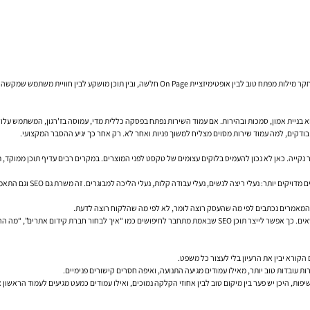
לשה, ובין תוכן מושקע לבין חוויית משתמש שמקשה לצרוך אותו.
 הוא בניית אמון, סמכות ובהירות. אם עמוד השירות נפתח בפסקה כללית מדי, עמוסה בז'רגון, המשתמש על
 בודקים, למה עמוד שירות מסוים מצליח למשוך פניות ואחר לא. רק אחר כך יגיע ההסבר המקצועי.
נקייה. כאן לא נכון להעמיס בלוקים עצומים של טקסט לפני המוצרים. במקרים רבים עדיף תוכן ממוקד, תי
 נעלי ריצה לנשים, נעלי עבודה קלות, נעלי הליכה למבוגרים. זה משרת גם SEO וגם התאמה לכוונת חיפוש.
המאמרים נכתבים לפי מה שהעסק רוצה לומר, לא לפי מה שהלקוח רוצה לדעת.
 בין SEO לממומן” או “למה האתר לא מופיע בגוגל”.
 הקורא יבין את הרעיון בלי לעצור כל משפט.