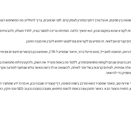
השוואה בין ספקים, או על צורך דחוף בפתרון לעסק קיים. לפני שכותבים, צריך להחליט: מה המשתמש רוצ
 לקורא שהוא במקום הנכון, הוא ימשיך הלאה. הפתיחה צריכה למסגר בעיה, לחדד תועלת, ולהבטיח מע
ם קצרים וטבלאות. זה מסייע גם לקוראים וגם למנועי חיפוש להבין את מבנה התוכן.
ייע ל-CTR, ושימוש נכון בקישורים חיצוניים ופנימיים — כל אלה משפיעים על התוצאה הכוללת.
ל שאלה אמיתית, לעיתים קרובות בשל יותר לשיחה, להשוואה או לרכישה מאשר גולש שנחשף למודעה אקרא
 מספיק כדי להישאר.
מוד שירות טוב, מאמר שמסביר נושא מורכב בשפה פשוטה, דף קטגוריה שנבנה נכון, או מרכז ידע שמחובר 
ונה באמת לכוונת החיפוש, ומגובה במבנה נכון וב-SEO טכני תקין, הסיכוי לתוצאות טובות עולה באופן משמעותי.