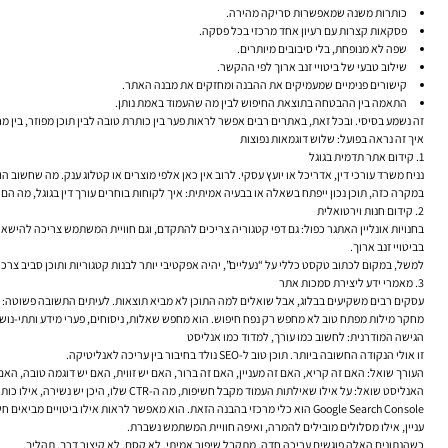
כותרות משנה שמאפשרות סריקה מהירה.
פסקאות קצרות עם רעיון אחד מרכזי בכל פסקה.
שפה לא מנופחת, בלי סיבובים מיותרים.
שילוב טבעי של ביטויי זנב ארוך לפי ההקשר.
קישורים פנימיים שמעמיקים את ההבנה ומחזקים את מבנה האתר.
התאמה בין ההבטחה בתוצאת החיפוש לבין מה שהעמוד באמת נותן.
זה נשמע בסיסי. ובכל זאת, באתרים רבים אפשר לראות פער בין כותרת טובה לבין תוכן מפוזר, בין מחקר מילות מפתח טוב לבין אופטימיזציית On Page ח
איך זה נראה בפועל: שלוש דוגמאות נפוצות
1. קידום אתר תדמית בגוגל
נניח משרד עורכי דין, אדריכל או יועץ עסקי. לרוב אין כאן אלפי מוצרים או קטלוג ענק. מה שחשוב
במקרה כזה, תוכן נכון ייפתח בשאלה או בבעיה אמיתית: איך לקוחות בוחרים עורך דין בגוגל, מה הם
2. קידום חנות וירטואלית
בחנויות אונליין האתגר כפול: גם דפי קטגוריה צריכים להתקדם, וגם חוויית המשתמש צריכה להישאר 
בביטויי זנב ארוך.
למשל, במקום לכתוב טקסט כללי על “נעליים”, יהיה אפקטיבי יותר לבנות קטגוריות ותוכן סביב צרכים מדויקים יותר:
3. מאמרי ידע ליצירת סמכות אתר
עסקים רבים משקיעים בבלוג, אבל שואלים למה התוכן לא מביא תוצאות. לעיתים התשובה פשוטה: 
מחקר מילות מפתח טוב לא מחפש רק נפח חיפוש. הוא מחפש שאלות, ניסוחים, פערי מידע ותתי-נושאים. כך אפשר לייצר תוכן SEO שבאמת מתחבר לחיפושים כמו “איך לבחור חברת קידום אתרים”, “מה ההבדל
הגישה המודרנית: לחשוב כמו עורך, למדוד כמו אנליסט
זו אולי הנקודה החשובה ביותר. תוכן טוב ל-SEO נולד בחיבור בין עריכה לאנליטיקה.
העורך שואל: האם זה קריא, האם זה מעניין, האם זה ברור, האם יש זווית, האם יש דוגמה טובה, האם
האנליסט שואל: על אילו שאילתות העמוד מקבל חשיפות, מה ה-CTR שלו, היכן יש נשירה, אילו כותרות עובדות טוב יותר, מאילו עמודים מגיעה התנועה, ואיפה חסרים קישורים פנימיים.
עניין, אילו מסלולים מובילים להמרה, ואיפה חוויית המשתמש נשברת.
כשהנתונים האלה פוגשים עריכה חדה, מתקבל שיפור אמיתי. לא קסם, לא קיצור דרך. תהליך.