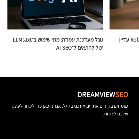
למה עמודים שחסומים ב־Robots.txt עדיין
גוגל מעדכנת עמדה: מתי שימוש ב־LLMs.txt
יכול להתאים ל־AI SEO
ו
DREAMVIEW
SEO
מומחים בקידום אתרים אורגני בגוגל. אנחנו כאן כדי לעזור לעסק
שלכם לצמוח.