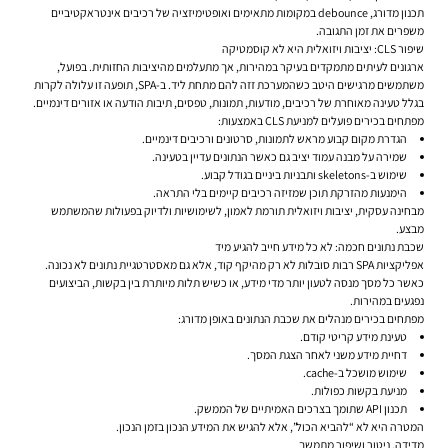
תכנון מדורג, debounce במקומות מתאימים ואופטימיזציה של רכיבים אינטראקטיביים
משפרים את זמן התגובה.
שיפור CLS: יציבות ויזואלית היא לא קוסמטיקה
ארגונים לעיתים מתמקדים בעיקר במהירות, אך מתעלמים מהיציבות החזותית. בפועל,
משתמשים מרגישים היטב כשהמערכת זזה להם מתחת ליד. ב-SPA, תופעה זו עלולה לקרות
בגלל טעינה מאוחרת של רכיבים, מודעות, תמונות, טפסים, תיבות הודעה או אזורים דינמיים.
מפתחים בכירים פועלים למניעת CLS באמצעות:
הגדרת מקום קבוע מראש לתמונות, סרטונים ורכיבים דינמיים.
שמירה על מבנה עמוד יציב גם כאשר הנתונים עדיין בטעינה.
שימוש ב-skeletons ותבניות ביניים בגודל קבוע.
הימנעות מהזרקת תוכן שמזיזה רכיבים קיימים בלי התראה.
מבחינה עסקית, יציבות ויזואלית תורמת לאמון, לשימושיות ולדיוק בפעולות שהמשתמש
מבצע.
שכבת נתונים חכמה: לא כל מידע חייב להגיע מיד
אפליקציות SPA רבות סובלות לא רק מהיקף קוד, אלא גם מאסטרטגיית נתונים לא נכונה.
כאשר כל מסך מנסה לטעון יותר מדי מידע, או כשיש תלות מיותרת בין בקשות, הביצועים
נפגעים במהירות.
מפתחים בכירים מנהלים את שכבת הנתונים באופן מדורג:
טעינת מידע קריטי קודם.
דחיית מידע משני לאחר הצגת המסך.
שימוש מושכל ב-cache.
מניעת בקשות כפולות.
תכנון API שתומך בצרכים האמיתיים של הממשק.
המטרה היא לא “להביא הכול”, אלא להגיש את המידע הנכון בזמן הנכון.
מדידה, ניטור ושיפור מתמשך