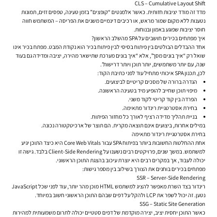
CLS – Cumulative Layout Shift
מדד זה מודד יציבות חזותית. כאשר אלמנטים “קופצים” בזמן טעינה, טפסים זזים, תמונות
נטענות ללא מקום שמור מראש, או רכיבים דינמיים משנים את הפריסה – המשתמש חווה
חוסר יציבות שפוגע באמון ובנוחות.
איך מפתחים בכירים חושבים על SPA מהשלב הראשון?
אחד ההבדלים הבולטים בין פיתוח בסיסי לבין פיתוח בכיר הוא נקודת המבט. מפתח בכיר אינו
שואל רק “איך בונים מסך”, אלא “איך בונים מערכת שתישאר מהירה, יציבה ומדידה גם בעוד
שנה, עם יותר משתמשים, יותר תוכן ויותר דרישות”.
לכן, תכנון SPA איכותי מתחיל עוד לפני כתיבת הקוד:
הגדרה ברורה של מסכים קריטיים לביצועים.
מיפוי תוכן שחייב להופיע מיד בטעינה הראשונה.
הפרדה בין קוד קריטי לקוד משני.
בחירת אסטרטגיית רינדור מתאימה.
בניית תהליך מדידה רציף לאורך כל מחזור הפיתוח.
במילים אחרות, ביצועים אינם תוצאה מקרית. הם תוצר של ארכיטקטורה נכונה.
בחירת אסטרטגיית רינדור מתאימה
אחת ההחלטות החשובות ביותר בפיתוח SPA עבור Core Web Vitals היא כיצד התוכן יגיע
למשתמש. במשך שנים, פרויקטים רבים נשענו על Client-Side Rendering בלבד. גישה זו
יכולה לעבוד, אך במקרים רבים היא יוצרת עיכוב בהצגת התוכן הראשוני.
מפתחים בכירים בוחנים את הצורך בשילוב בין מספר גישות:
SSR – Server-Side Rendering
רינדור בצד השרת מאפשר להציג למשתמש HTML מוכן מהר יותר, עוד לפני שכל JavaScript
נטען. זה יכול לשפר את LCP ולהקל על דפים שבהם התוכן הראשוני חשוב במיוחד.
SSG – Static Site Generation
כאשר התוכן יחסית יציב, יצירה מוקדמת של דפים סטטיים יכולה לתרום משמעותית למהירות