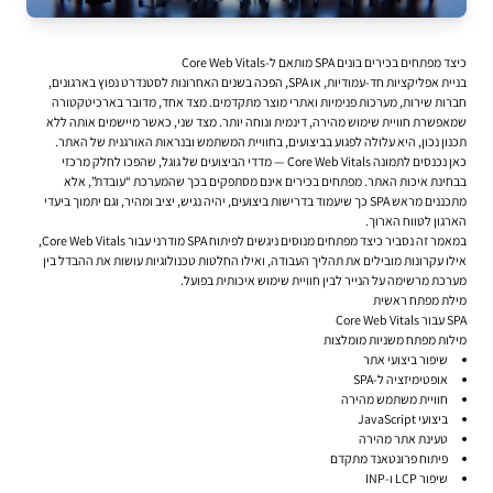
כיצד מפתחים בכירים בונים SPA מותאם ל-Core Web Vitals
בניית אפליקציות חד-עמודיות, או SPA, הפכה בשנים האחרונות לסטנדרט נפוץ בארגונים,
חברות שירות, מערכות פנימיות ואתרי מוצר מתקדמים. מצד אחד, מדובר בארכיטקטורה
שמאפשרת חוויית שימוש מהירה, דינמית ונוחה יותר. מצד שני, כאשר מיישמים אותה ללא
תכנון נכון, היא עלולה לפגוע בביצועים, בחוויית המשתמש ובנראות האורגנית של האתר.
כאן נכנסים לתמונה Core Web Vitals — מדדי הביצועים של גוגל, שהפכו לחלק מרכזי
בבחינת איכות האתר. מפתחים בכירים אינם מסתפקים בכך שהמערכת “עובדת”, אלא
מתכננים מראש SPA כך שיעמוד בדרישות ביצועים, יהיה נגיש, יציב ומהיר, וגם יתמוך ביעדי
הארגון לטווח הארוך.
במאמר זה נסביר כיצד מפתחים מנוסים ניגשים לפיתוח SPA מודרני עבור Core Web Vitals,
אילו עקרונות מובילים את תהליך העבודה, ואילו החלטות טכנולוגיות עושות את ההבדל בין
מערכת מרשימה על הנייר לבין חוויית שימוש איכותית בפועל.
מילת מפתח ראשית
SPA עבור Core Web Vitals
מילות מפתח משניות מומלצות
שיפור ביצועי אתר
אופטימיזציה ל-SPA
חוויית משתמש מהירה
ביצועי JavaScript
טעינת אתר מהירה
פיתוח פרונטאנד מתקדם
שיפור LCP ו-INP