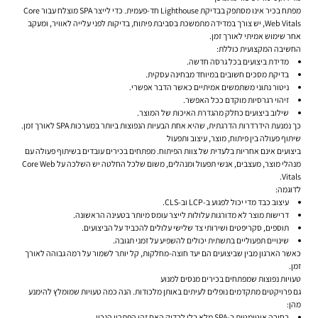
מפתח בכיר אינו מסתפק בבדיקת Lighthouse חד-פעמית. כדי לייצר SPA מוצלח עבור Core
Web Vitals, יש צורך במדידה מתמשכת בסביבת פיתוח, בדיקות לפני עלייה לאוויר, ומעקב
אחר שימוש אמיתי לאורך זמן.
החשיבה המקצועית כוללת:
מדידת ביצועים בכל גרסה חדשה.
בדיקת מסכים חשובים במיוחד מבחינה עסקית.
ניטור נתוני משתמשים אמיתיים כאשר הדבר אפשרי.
זיהוי רגרסיות מוקדם ככל האפשר.
שילוב ביצועים כחלק מהגדרת האיכות של המוצר.
כך נמנעת הידרדרות הדרגתית, שהיא אחת הבעיות הנפוצות ביותר במערכות SPA לאורך זמן.
שיתוף פעולה בין פיתוח, מוצר, עיצוב ותפעול
ביצועים אינם אחריות בלעדית של צוות הפיתוח. מפתחים בכירים עובדים בשיתוף פעולה עם
מנהלי מוצר, מעצבים, אנשי תפעול ומנהלים, משום שלכל החלטה יש השלכה על Core Web
Vitals.
לדוגמה:
עיצוב כבד מדי יכול לפגוע ב-LCP וב-CLS.
דרישות מוצר לא מדורגות עלולות לייצר עומס מיותר בטעינה הראשונה.
תוספים, סקריפטים ושירותי צד שלישי עלולים להכביד על הביצועים.
שינויים תפעוליים בתשתית יכולים להשפיע על זמני תגובה.
כאשר הארגון מבין שביצועים הם יעד חוצה-מחלקות, קל יותר לשמור על רמה גבוהה לאורך
זמן.
טעויות נפוצות שמפתחים בכירים מנסים למנוע
גם פרויקטים מתקדמים נופלים לעיתים באותן מלכודות. הנה כמה טעויות שמומלץ להימנע
מהן:
בחירה אוטומטית ב-SPA מלא בלי לבדוק האם זהו הפתרון הנכון.