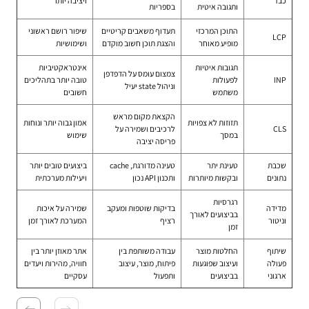
כבד
ויציבה יותר
ותגובה איטית
בספריות
התוכן המרכזי
תעדוף משאבים קריטיים
שיפור רושם ראשוני
LCP
מופיע מאוחר
והצגת תוכן חשוב מוקדם
ושימושיות
תגובות איטיות
אינטראקטיביות
צמצום עומס על הדפדפן
INP
לפעולות
טובה יותר בתהליכים
וניהול state יעיל
משתמש
חשובים
הקצאת מקום מראש
תזוזות לא צפויות
אמון גבוה יותר ונוחות
CLS
לרכיבים ושמירה על
במסך
שימוש
פריסה יציבה
שכבת
טעינת יתר
טעינה מדורגת, cache
ביצועים טובים יותר
נתונים
ובקשות מיותרות
ותכנון API נכון
ויעילות מערכתית
רגרסיות
מדידה
בדיקות שוטפות ומעקב
שמירה על איכות
בביצועים לאורך
וניטור
רציף
המערכת לאורך זמן
זמן
שיתוף
החלטות מוצר
עבודה משותפת בין
אתר מאוזן יותר בין
פעולה
ועיצוב שפוגעות
פיתוח, מוצר, עיצוב
חוויה, מהירות ויעדים
ארגוני
בביצועים
ותפעול
עסקיים