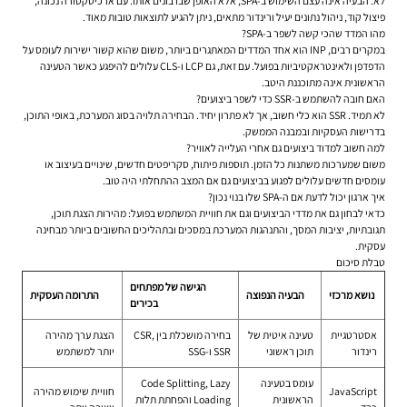
לא. הבעיה אינה עצם השימוש ב-SPA, אלא האופן שבו בונים אותו. עם ארכיטקטורה נכונה,
פיצול קוד, ניהול נתונים יעיל ורינדור מתאים, ניתן להגיע לתוצאות טובות מאוד.
מהו המדד שהכי קשה לשפר ב-SPA?
במקרים רבים, INP הוא אחד המדדים המאתגרים ביותר, משום שהוא קשור ישירות לעומס על
הדפדפן ולאינטראקטיביות בפועל. עם זאת, גם LCP ו-CLS עלולים להיפגע כאשר הטעינה
הראשונית אינה מתוכננת היטב.
האם חובה להשתמש ב-SSR כדי לשפר ביצועים?
לא תמיד. SSR הוא כלי חשוב, אך לא פתרון יחיד. הבחירה תלויה בסוג המערכת, באופי התוכן,
בדרישות העסקיות ובמבנה הממשק.
למה חשוב למדוד ביצועים גם אחרי העלייה לאוויר?
משום שמערכות משתנות כל הזמן. תוספות פיתוח, סקריפטים חדשים, שינויים בעיצוב או
עומסים חדשים עלולים לפגוע בביצועים גם אם המצב ההתחלתי היה טוב.
איך ארגון יכול לדעת אם ה-SPA שלו בנוי נכון?
כדאי לבחון גם את מדדי הביצועים וגם את חוויית המשתמש בפועל: מהירות הצגת תוכן,
תגובתיות, יציבות המסך, והתנהגות המערכת במסכים ובתהליכים החשובים ביותר מבחינה
עסקית.
טבלת סיכום
הגישה של מפתחים
נושא מרכזי
הבעיה הנפוצה
התרומה העסקית
בכירים
אסטרטגיית
טעינה איטית של
בחירה מושכלת בין CSR,
הצגת ערך מהירה
רינדור
תוכן ראשוני
SSR ו-SSG
יותר למשתמש
עומס בטעינה
Code Splitting, Lazy
JavaScript
חוויית שימוש מהירה
הראשונית
Loading והפחתת תלות