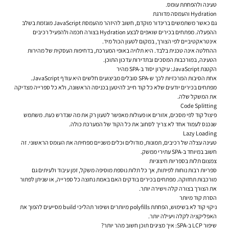
טעינה ולהפחתת עומס.
Hydration והעמסה מדורגת
גם כאשר משתמשים ברינדור מוקדם, חשוב להיזהר מהעמסת JavaScript מוגזמת בשלב
ההפעלה. מפתחים בכירים שואפים לבצע Hydration בצורה חכמה ולהפעיל רכיבים
אינטראקטיביים לפי הצורך, במקום לטעון הכול מיד.
ההחלטה אינה טכנית בלבד. היא תלויה באופי המערכת, בדחיפות העסקית של מהירות
הטעינה, במורכבות המסכים ובתדירות עדכון התוכן.
הקטנת JavaScript: עיקרון יסוד ב-SPA מהיר
אחת הסיבות המרכזיות לכך ש-SPA סובלים מביצועים חלשים היא עודף JavaScript.
מפתחים בכירים יודעים שלא כל קוד חייב להיטען בכניסה הראשונה, ולא כל ספרייה מצדיקה
את המשקל שלה.
Code Splitting
פיצול קוד לפי מסכים, אזורים או פעולות מאפשר לטעון רק את מה שנדרש כעת. משתמש
שנכנס לעמוד אחד לא צריך לסחוב את כל הקוד של המערכת כולה.
Lazy Loading
טעינה עצלה של רכיבים, תמונות, מודולים וכלים משניים מפחיתה את העומס הראשוני. זה
חשוב במיוחד ב-SPA עתירי ממשק.
צמצום תלות בספריות חיצוניות
ספריות רבות נוחות לפיתוח, אך כל תלות נוספת מוסיפה משקל, זמן עיבוד ולעיתים גם
מורכבות תחזוקה. מפתחים בכירים בודקים האם באמת נחוצה כל ספרייה, או שניתן לפתור
את הצורך בצורה קלה וישירה יותר.
הסרת קוד מיותר
ניקוי קוד לא בשימוש, הפחתת polyfills מיותרים ושיפור תהליכי build מסייעים להפוך את
האפליקציה לקלה ויעילה יותר.
שיפור LCP ב-SPA: איך מציגים תוכן חשוב מהר יותר?