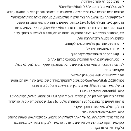
ארכיטקטורת אתרים מודרנית
למה בכלל חשוב להתאים SPA ל-Core Web Vitals?
ארגונים רבים בוחרים ב-SPA משום שהיא מאפשרת ניווט מהיר יותר בין מסכים, תחושת עבודה
“אפליקטיבית” וגמישות גבוהה בצד הלקוח. אולם בפועל, מערכות כאלה נוטות להעמיס על
הדפדפן, לייצר חבילות JavaScript כבדות, ולעיתים לדחות את הצגת התוכן הראשוני.
כאשר האתר או המערכת אינם עומדים במדדי Core Web Vitals, התוצאה עשויה להיות
פגיעה בחוויית המשתמש: טעינה איטית, תגובתיות חלשה, ותזוזות לא צפויות במסך. עבור
עסקים, המשמעות רחבה הרבה יותר:
פחות שביעות רצון של משתמשים ולקוחות.
ירידה בשימושיות במובייל.
קושי בהמרה ובשמירה על רצף תהליך.
פגיעה אפשרית בנראות האורגנית ובמאמצי
קידום אתרים
.
לכן, מפתחים בכירים מתייחסים לביצועים כחלק מהתכנון העסקי והטכנולוגי, ולא כשלב
תיקונים מאוחר.
מה כוללים Core Web Vitals נכון ל-2026?
נכון ל-2026, Core Web Vitals ממשיכים להתמקד במדדים שמייצגים את חוויית המשתמש
בפועל. כאשר מפתחים SPA, חשוב להבין את המשמעות של כל אחד מהם:
LCP – Largest Contentful Paint
מדד זה בוחן תוך כמה זמן התוכן המרכזי בעמוד הופך לגלוי למשתמש. ב-SPA, בעיות ב-LCP
נגרמות לעיתים קרובות בגלל טעינה מאוחרת של JavaScript, שליפת מידע איטית, או רינדור
צד-לקוח מלא לפני הצגת התוכן העיקרי.
INP – Interaction to Next Paint
זהו מדד מרכזי לרמת התגובה של האתר לפעולות המשתמש. אפליקציות SPA עשויות להיפגע
כאן כאשר הקוד כבד, יש עומס אירועים בדפדפן, או כאשר לוגיקה רבה מדי מתבצעת בצד
הלקוח בזמן אינטראקציה.