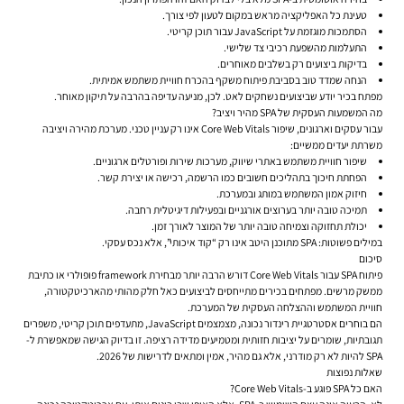
טעינת כל האפליקציה מראש במקום לטעון לפי צורך.
הסתמכות מוגזמת על JavaScript עבור תוכן קריטי.
התעלמות מהשפעת רכיבי צד שלישי.
בדיקות ביצועים רק בשלבים מאוחרים.
הנחה שמדד טוב בסביבת פיתוח משקף בהכרח חוויית משתמש אמיתית.
מפתח בכיר יודע שביצועים נשחקים לאט. לכן, מניעה עדיפה בהרבה על תיקון מאוחר.
מה המשמעות העסקית של SPA מהיר ויציב?
עבור עסקים וארגונים, שיפור Core Web Vitals אינו רק עניין טכני. מערכת מהירה ויציבה
משרתת יעדים ממשיים:
שיפור חוויית משתמש באתרי שיווק, מערכות שירות ופורטלים ארגוניים.
הפחתת חיכוך בתהליכים חשובים כמו הרשמה, רכישה או יצירת קשר.
חיזוק אמון המשתמש במותג ובמערכת.
תמיכה טובה יותר בערוצים אורגניים ובפעילות דיגיטלית רחבה.
יכולת תחזוקה וצמיחה טובה יותר של המוצר לאורך זמן.
במילים פשוטות: SPA מתוכנן היטב אינו רק “קוד איכותי”, אלא נכס עסקי.
סיכום
פיתוח SPA עבור Core Web Vitals דורש הרבה יותר מבחירת framework פופולרי או כתיבת
ממשק מרשים. מפתחים בכירים מתייחסים לביצועים כאל חלק מהותי מהארכיטקטורה,
חוויית המשתמש וההצלחה העסקית של המערכת.
הם בוחרים אסטרטגיית רינדור נכונה, מצמצמים JavaScript, מתעדפים תוכן קריטי, משפרים
תגובתיות, שומרים על יציבות חזותית ומטמיעים מדידה רציפה. זו בדיוק הגישה שמאפשרת ל-
SPA להיות לא רק מודרני, אלא גם מהיר, אמין ומתאים לדרישות של 2026.
שאלות נפוצות
האם כל SPA פוגע ב-Core Web Vitals?