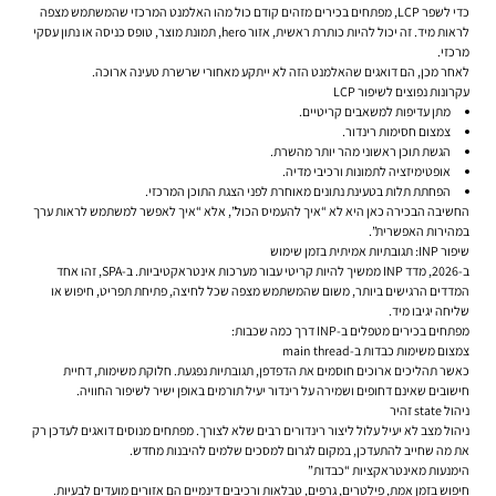
כדי לשפר LCP, מפתחים בכירים מזהים קודם כול מהו האלמנט המרכזי שהמשתמש מצפה
לראות מיד. זה יכול להיות כותרת ראשית, אזור hero, תמונת מוצר, טופס כניסה או נתון עסקי
מרכזי.
לאחר מכן, הם דואגים שהאלמנט הזה לא ייתקע מאחורי שרשרת טעינה ארוכה.
עקרונות נפוצים לשיפור LCP
מתן עדיפות למשאבים קריטיים.
צמצום חסימות רינדור.
הגשת תוכן ראשוני מהר יותר מהשרת.
אופטימיזציה לתמונות ורכיבי מדיה.
הפחתת תלות בטעינת נתונים מאוחרת לפני הצגת התוכן המרכזי.
החשיבה הבכירה כאן היא לא “איך להעמיס הכול”, אלא “איך לאפשר למשתמש לראות ערך
במהירות האפשרית”.
שיפור INP: תגובתיות אמיתית בזמן שימוש
ב-2026, מדד INP ממשיך להיות קריטי עבור מערכות אינטראקטיביות. ב-SPA, זהו אחד
המדדים הרגישים ביותר, משום שהמשתמש מצפה שכל לחיצה, פתיחת תפריט, חיפוש או
שליחה יגיבו מיד.
מפתחים בכירים מטפלים ב-INP דרך כמה שכבות:
צמצום משימות כבדות ב-main thread
כאשר תהליכים ארוכים חוסמים את הדפדפן, תגובתיות נפגעת. חלוקת משימות, דחיית
חישובים שאינם דחופים ושמירה על רינדור יעיל תורמים באופן ישיר לשיפור החוויה.
ניהול state זהיר
ניהול מצב לא יעיל עלול ליצור רינדורים רבים שלא לצורך. מפתחים מנוסים דואגים לעדכן רק
את מה שחייב להתעדכן, במקום לגרום למסכים שלמים להיבנות מחדש.
הימנעות מאינטראקציות “כבדות”
חיפוש בזמן אמת, פילטרים, גרפים, טבלאות ורכיבים דינמיים הם אזורים מועדים לבעיות.