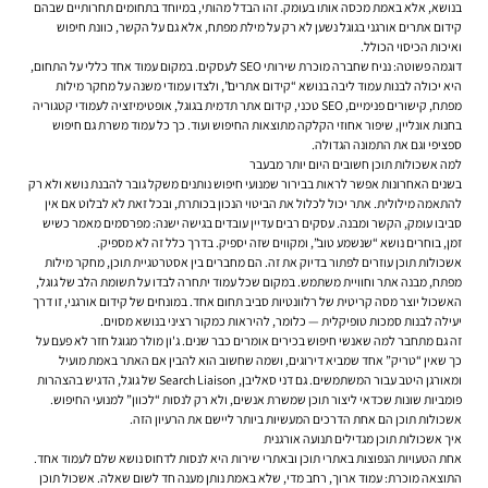
בנושא, אלא באמת מכסה אותו בעומק. זהו הבדל מהותי, במיוחד בתחומים תחרותיים שבהם
קידום אתרים אורגני בגוגל
נשען לא רק על מילת מפתח, אלא גם על הקשר, כוונת חיפוש
ואיכות הכיסוי הכולל.
דוגמה פשוטה: נניח שחברה מוכרת שירותי SEO לעסקים. במקום עמוד אחד כללי על התחום,
היא יכולה לבנות עמוד ליבה בנושא “קידום אתרים”, ולצדו עמודי משנה על מחקר מילות
מפתח, קישורים פנימיים, SEO טכני, קידום אתר תדמית בגוגל, אופטימיזציה לעמודי קטגוריה
בחנות אונליין, שיפור אחוזי הקלקה מתוצאות החיפוש ועוד. כך כל עמוד משרת גם חיפוש
ספציפי וגם את התמונה הגדולה.
למה אשכולות תוכן חשובים היום יותר מבעבר
בשנים האחרונות אפשר לראות בבירור שמנועי חיפוש נותנים משקל גובר להבנת נושא ולא רק
להתאמה מילולית. אתר יכול לכלול את הביטוי הנכון בכותרת, ובכל זאת לא לבלוט אם אין
סביבו עומק, הקשר ומבנה. עסקים רבים עדיין עובדים בגישה ישנה: מפרסמים מאמר כשיש
זמן, בוחרים נושא “שנשמע טוב”, ומקווים שזה יספיק. בדרך כלל זה לא מספיק.
אשכולות תוכן עוזרים לפתור בדיוק את זה. הם מחברים בין אסטרטגיית תוכן, מחקר מילות
מפתח, מבנה אתר וחוויית משתמש. במקום שכל עמוד יתחרה לבדו על תשומת הלב של גוגל,
האשכול יוצר מסה קריטית של רלוונטיות סביב תחום אחד. במונחים של קידום אורגני, זו דרך
יעילה לבנות סמכות טופיקלית — כלומר, להיראות כמקור רציני בנושא מסוים.
זה גם מתחבר למה שאנשי חיפוש בכירים אומרים כבר שנים. ג'ון מולר מגוגל חזר לא פעם על
כך שאין “טריק” אחד שמביא דירוגים, ושמה שחשוב הוא להבין אם האתר באמת מועיל
ומאורגן היטב עבור המשתמשים. גם דני סאליבן, Search Liaison של גוגל, הדגיש בהצהרות
פומביות שונות שכדאי ליצור תוכן שמשרת אנשים, ולא רק לנסות “לכוון” למנועי החיפוש.
אשכולות תוכן הם אחת הדרכים המעשיות ביותר ליישם את הרעיון הזה.
איך אשכולות תוכן מגדילים תנועה אורגנית
אחת הטעויות הנפוצות באתרי תוכן ובאתרי שירות היא לנסות לדחוס נושא שלם לעמוד אחד.
התוצאה מוכרת: עמוד ארוך, רחב מדי, שלא באמת נותן מענה חד לשום שאלה. אשכול תוכן