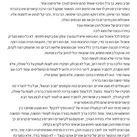
סביב נושא, כך גדל הסיכוי שאחד מהם יתאים לצורך של מישהו אחר.
באתרים רבים ניתן לראות את הדפוס הזה: המאמר שמקבל הכי הרבה קישורים אינו בהכרח
העמוד הכי שיווקי, אלא דווקא התוכן הכי שימושי, הכי ברור, והכי קל לצטט או להפנות אליו.
אשכולות תוכן מייצרים בדיוק את סוג הנכסים האלה.
המרכיבים של אשכול תוכן שבאמת עובד
בחירה נכונה של נושא ליבה
הבסיס לכל אשכול טוב הוא נושא שיש לו גם ערך עסקי וגם ביקוש חיפושי. לא כל נושא מצדיק
אשכול. אם הוא צר מדי, ייגמרו הרעיונות מהר. אם הוא רחב מדי, התוצאה תהיה מבנה רופף.
הבחירה הנכונה יושבת בדרך כלל באזור שבו נפגשים שלושה דברים: מה שהעסק רוצה לקדם,
מה שהקהל באמת מחפש, ומה שהצוות יכול לכתוב עליו באמינות.
עמוד מרכזי שלא מנסה לעשות הכול
עמוד הליבה צריך להיות רחב, אבל לא מבולגן. תפקידו אינו לענות לעומק על כל שאלה, אלא
לתת מסגרת, להסביר מושגים, לייצר היררכיה ולהוביל לעמודים המשלימים. עמוד ליבה טוב
עושה סדר. הוא לא מתחרה בתכני המשנה, אלא מושך אותם אליו.
עמודי משנה עם כוונה ברורה
כאן נופלים לא מעט אתרים. הם כותבים כמה טקסטים “סביב הנושא”, אבל בלי להגדיר מה
תפקידו של כל עמוד. בפועל, לכל עמוד משנה צריכה להיות מטרה ברורה: לענות על שאלה,
לפרק תהליך, להשוות בין אפשרויות, להסביר מושג או לעזור לקורא לבצע צעד הבא.
קישורים פנימיים שהם חלק מהאסטרטגיה
קישור פנימי הוא לא רק פעולה טכנית של “בואו נוסיף לינקים”. הוא מנגנון שמחבר בין
המשמעויות באתר. עמוד הליבה צריך להפנות בצורה טבעית לעמודי המשנה, ועמודי המשנה
צריכים לחזור אליו. במידת הצורך, יש מקום גם לקישורים רוחביים בין מאמרים קרובים. כך
נוצרת מפת תוכן שגם מנועי חיפוש וגם אנשים יכולים לקרוא בקלות.
אם רוצים ללמוד איך לחבר בין מבנה תוכן, היררכיה פנימית ואופטימיזציה רחבה יותר, כדאי
להבין את ההקשר הרחב של
קידום אתרים אורגני בגוגל
— לא כעמוד בודד, אלא כמערכת