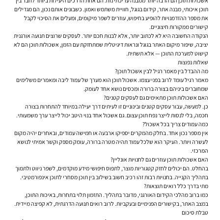
אשכולות תוכן הם הרבה יותר ממבנה עריכתי נוח. הם אחת הדרכים היעילות ביותר לחבר בין
תוכן איכותי, מבנה אתר, קידום בגוגל, חוויית משתמש ואמון. כשבונים אותם נכון, הם מגדילים
את מספר ההזדמנויות להופיע בחיפוש, עוזרים לשפר מיקומים, ומעלים את הסיכוי לקבל
קישורים ממקורות חיצוניים.
הנקודה החשובה היא לא לכתוב יותר, אלא לבנות חכם יותר. לעסקים שרוצים תנועה אורגנית
יציבה, שיפור מיקום האתר בגוגל ונראות דיגיטלית שמתחזקת עם הזמן, אשכולות תוכן הם לא
קישוט למערכת התוכן — אלא תשתית.
שאלות נפוצות
מה ההבדל בין מאמר רגיל לבין אשכול תוכן?
מאמר רגיל עומד לרוב בפני עצמו. אשכול תוכן הוא מערך של עמוד ליבה ומאמרים משלימים
שמחוברים ביניהם בצורה ברורה ומכסים נושא אחד לעומק.
האם אשכולות תוכן מתאימים גם לעסקים קטנים?
כן. למעשה, עבור עסקים קטנים ובינוניים זו לעיתים דרך יעילה במיוחד להתחרות בצורה
חכמה, בלי לנסות לייצר נפח תוכן עצום. גם אשכול אחד בנוי היטב יכול לייצר ערך משמעותי.
כמה עמודים צריך בכל אשכול?
אין מספר נכון אחד. בחלק מהמקרים יספיקו ארבעה או חמישה עמודים, ובאחרים יהיה מקום
לעשרה ויותר. העיקר הוא שלכל עמוד תהיה מטרה ברורה, עומק מספק וקשר אמיתי לנושא
המרכזי.
האם אשכולות תוכן עוזרים גם לחנויות אונליין?
בהחלט. הם יכולים לחזק קטגוריות מוצר, לתפוס חיפושי מידע מוקדמים, לשפר ניווט ולתמוך
בתהליך הקנייה. בחנויות רבות זהו רכיב חשוב בשילוב בין תוכן מסחרי לתוכן אינפורמטיבי.
מתי בדרך כלל רואים תוצאות?
כמו ברוב מהלכי הקידום האורגני, מדובר בתהליך. התזמון תלוי בתחרות, באיכות התוכן,
במצב האתר, בקישורים הפנימיים ובעקביות. לרוב רואים תנועה הדרגתית, לא קפיצה מיידית.
טבלת סיכום