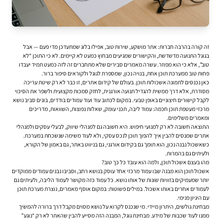
זה קורה בהרבה חברות: אתר מושקע, שירות טוב, אפילו בלוג שמתעדכן מדי פעם — אבל
בגוגל התנועה מדשדשת, והקישורים שמגיעים מבחוץ כמעט לא קיימים. לא כי התוכן “לא
טוב”, אלא כי הוא מפוזר. עשרה מאמרים סבירים שלא מתחברים זה לזה כמעט תמיד יעבדו
פחות טוב ממערכת תוכן אחת, בנויה נכון, שמספרת לגוגל ולקוראים סיפור ברור.
כאן נכנסים לתמונה אשכולות תוכן. בעולם של
קידום אתרים
, זו כבר לא רק שיטת עריכה
מסודרת, אלא דרך ממשית להגדיל תנועה אורגנית, לחזק סמכות מקצועית ולשפר את הסיכוי
לקבל קישורים חיצוניים באופן טבעי. במקום לכתוב עוד ועוד עמודים בודדים, בונים סביב נושא
מרכזי מעטפת תוכן חכמה: עמוד ליבה, תכני עומק, שאלות נפוצות, השוואות, מדריכים
ומאמרים משלימים.
התוצאה חשובה לא רק למנועי חיפוש. היא חשובה גם למנהלי שיווק, לבעלי עסקים ולמנהלי
אתרים שמנסים להבין איך להפוך תוכן לנכס עסקי, ולא לעוד משימה שנשכחת במערכת.
כשאשכול נבנה נכון, הוא תומך גם בקידום אורגני, גם בניווט באתר, גם באמון של הקורא,
ולעיתים גם בהמרות.
מהו בעצם אשכול תוכן, ולמה הוא עובד כל כך טוב?
אשכול תוכן הוא מבנה שבו עמוד מרכזי אחד עוסק בנושא רחב, וסביבו נבנים עמודים ממוקדים
יותר שמעמיקים בזוויות שונות של אותו נושא. כל עמוד כזה מקושר לעמוד הליבה, ולעיתים גם
לעמודים אחרים באותו אשכול. במילים פשוטות: במקום אוסף מאמרים, נוצרת מערכת תוכן
עם היגיון פנימי.
מבחינת גולשים, היתרון מיידי. מי שנכנס לקרוא על נושא מסוים מקבל דרך ברורה להמשיך
ממנו לעוד שכבות של מידע. מבחינת גוגל, המבנה הזה מסייע להבין שהאתר לא רק “נוגע”