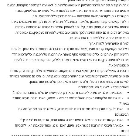
אחת הנקודות שפחות מדברים עליהן היא שאשכולות תוכן לא נועדו רק לשפר מיקומים. הם גם
משנים את התחושה שהאתר מייצר. אתר שבו כל עמוד מוביל לעמודים משלימים, מסביר
הקשרים ונותן לקורא תחושת התקדמות — נתפס בדרך כלל כמקצועי יותר.
זו לא רק אסתטיקה. זה מנגנון של אמון. כשמנכ"ל, מנהל שיווק או לקוח פרטי נכנסים לאתר
ורואים שיש בו מבנה, עומק וסדר, קל יותר להאמין שמאחורי המותג יש מומחיות אמיתית.
במקרים רבים, זו גם אחת הסיבות לכך שתוכן טוב מסייע להמרות בעקיפין, גם אם מטרתו
הראשונית הייתה בכלל שיפור נראות אורגנית.
למה זו אסטרטגיה לטווח ארוך
בשונה מטקטיקות קצרות מועד, אשכולות תוכן נבנים בהדרגה ומתחזקים עם הזמן. כל עמוד
חדש מחזק את הקיים. כל קישור פנימי נוסף משפר את ההבנה של המבנה. כל עדכון מחדד
את הרלוונטיות. לכן, גם אם לא רואים שינוי דרמטי בן לילה, האפקט המצטבר יכול להיות
משמעותי מאוד.
זו הסיבה שאצל עסקים רבים, דווקא העבודה השקטה והמתמשכת על תוכן, מבנה וקישורים
פנימיים מייצרת לאורך זמן תוצאה יציבה יותר מקמפיינים נקודתיים. היא גם מתאימה במיוחד
למי שרוצה לבנות נכס דיגיטלי, ולא להישאר תלוי באופן מלא בפרסום ממומן.
שאלות שכדאי לשאול לפני שמתחילים
האם באתר שלנו יש נושאי ליבה ברורים, או רק אוסף עמודים שלא מתחברים זה לזה?
אילו שאלות הלקוחות באמת שואלים לפני רכישה או פנייה, והאם יש להן מענה מסודר
באתר?
האם כל עמוד תוכן אצלנו משרת כוונת חיפוש שונה, או שיש חפיפה שמחלישה את
הביצועים?
האם הקישורים הפנימיים שלנו בנויים בצורה אסטרטגית, או רק נוספו “כי צריך”?
אם אתר חיצוני היה רוצה לקשר אלינו היום, האם יש לנו עמוד שבאמת ראוי להפניה?
סיכום