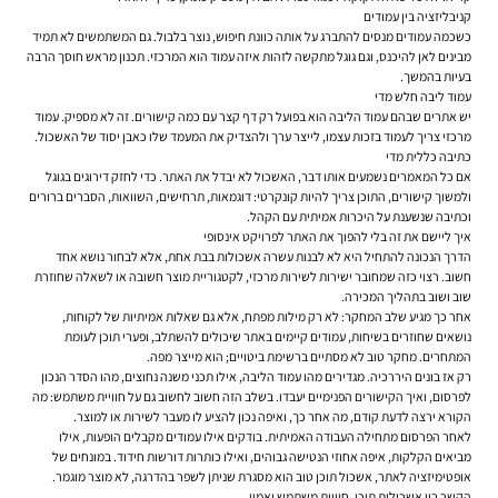
קניבליזציה בין עמודים
כשכמה עמודים מנסים להתברג על אותה כוונת חיפוש, נוצר בלבול. גם המשתמשים לא תמיד
מבינים לאן להיכנס, וגם גוגל מתקשה לזהות איזה עמוד הוא המרכזי. תכנון מראש חוסך הרבה
בעיות בהמשך.
עמוד ליבה חלש מדי
יש אתרים שבהם עמוד הליבה הוא בפועל רק דף קצר עם כמה קישורים. זה לא מספיק. עמוד
מרכזי צריך לעמוד בזכות עצמו, לייצר ערך ולהצדיק את המעמד שלו כאבן יסוד של האשכול.
כתיבה כללית מדי
אם כל המאמרים נשמעים אותו דבר, האשכול לא יבדל את האתר. כדי לחזק דירוגים בגוגל
ולמשוך קישורים, התוכן צריך להיות קונקרטי: דוגמאות, תרחישים, השוואות, הסברים ברורים
וכתיבה שנשענת על היכרות אמיתית עם הקהל.
איך ליישם את זה בלי להפוך את האתר לפרויקט אינסופי
הדרך הנכונה להתחיל היא לא לבנות עשרה אשכולות בבת אחת, אלא לבחור נושא אחד
חשוב. רצוי כזה שמחובר ישירות לשירות מרכזי, לקטגוריית מוצר חשובה או לשאלה שחוזרת
שוב ושוב בתהליך המכירה.
אחר כך מגיע שלב המחקר: לא רק מילות מפתח, אלא גם שאלות אמיתיות של לקוחות,
נושאים שחוזרים בשיחות, עמודים קיימים באתר שיכולים להשתלב, ופערי תוכן לעומת
המתחרים. מחקר טוב לא מסתיים ברשימת ביטויים; הוא מייצר מפה.
רק אז בונים היררכיה. מגדירים מהו עמוד הליבה, אילו תכני משנה נחוצים, מהו הסדר הנכון
לפרסום, ואיך הקישורים הפנימיים יעבדו. בשלב הזה חשוב לחשוב גם על חוויית משתמש: מה
הקורא ירצה לדעת קודם, מה אחר כך, ואיפה נכון להציע לו מעבר לשירות או למוצר.
לאחר הפרסום מתחילה העבודה האמיתית. בודקים אילו עמודים מקבלים הופעות, אילו
מביאים הקלקות, איפה אחוזי הנטישה גבוהים, ואילו כותרות דורשות חידוד. במונחים של
אופטימיזציה לאתר, אשכול תוכן טוב הוא מסגרת שניתן לשפר בהדרגה, לא מוצר מוגמר.
הקשר בין אשכולות תוכן, חוויית משתמש ואמון