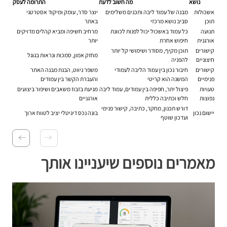
נושא
מה חשוב לדעת
התרומה לעסק
אשכולות
מבנה של עמוד ליבה ותכנים משלימים
יוצר סדר, עומק ומיקוד אסטרטגי
תוכן
סביב נושא מרכזי
באתר
תנועה
כל עמוד באשכול יכול לפנות לכוונת
מרחיב חשיפה ומביא קהלים מדויקים
אורגנית
חיפוש אחרת
יותר
קישורים
תוכן מקיף, מסודר ושימושי קל יותר
מחזק אמון, סמכות ונראות בגוגל
חיצוניים
להפניה
קישורים
חיבור נכון בין עמוד הליבה לעמודי
משפר ניווט, הבנת מבנה האתר
פנימיים
המשנה הוא קריטי
והעברת הקשר בין עמודים
טעויות
פיצול יתר, חפיפה בין עמודים, עמוד ליבה
מניעת בזבוז משאבים ושיפור ביצועים
נפוצות
חלש וכתיבה כללית
אורגניים
דורש תכנון, מחקר, כתיבה, קישור פנימי
יישום נכון
בונה נכס דיגיטלי יציב לטווח ארוך
ועדכון שוטף
מאמרים נוספים שיעניינו אותך