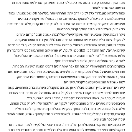
עובד הפוך. הוא מפרק את הנושא למרכיבים לפי כוונת חיפוש, וכך מגדיל את מספר נקודות
הכניסה האפשריות לאתר.
עמוד הליבה מכוון בדרך כלל לביטוי רחב יותר, תחרותי יותר ובעל נפח חיפוש משמעותי. עמודי
המשנה, לעומת זאת, יכולים להתמקד בביטויי זנב ארוך, בשאלות מדויקות או בצרכים
מעשיים. זה בדיוק המקום שבו נבנית תנועה איכותית: לא רק יותר מבקרים, אלא יותר חיפושים
רלוונטיים, בשלבים שונים של תהליך קבלת ההחלטות.
ניקח דוגמה. עסק שמציע שירותי שיווק דיגיטלי יכול לבנות אשכול סביב “קידום אתרים
לעסקים”. עמוד הליבה יסביר את התמונה הרחבה: מהו SEO, איך נבנית אסטרטגיה, מה
הקשר בין תוכן, מבנה אתר ודירוגים בגוגל. מסביבו אפשר לבנות תכנים כמו “איך לבחור חברת
קידום אתרים”, “מה ההבדל בין SEO טכני לתוכן”, “שיפור מיקום האתר בגוגל בלי להסתמך רק
על פרסום ממומן” ו”איך למדוד תנועה אורגנית איכותית”. כל אחד מהעמודים האלה יכול
להופיע עבור שאילתה אחרת, ולהזרים לאתר קהל נוסף.
במקרים רבים, דווקא עמודי המשנה הם אלה שמתחילים להביא תנועה ראשונה. הם פחות
תחרותיים, עונים על שאלות ממוקדות יותר, ולעיתים גם נהנים מאחוזי הקלקה טובים יותר. עם
הזמן, כשהאשכול מתרחב והקישורים הפנימיים עובדים היטב, גם עמוד הליבה מתחזק.
למה אשכולות תוכן מסייעים גם לקבלת קישורים
קישורים חיצוניים עדיין חשובים, אבל האופן שבו הם מתקבלים השתנה. ברוב התחומים, קשה
יותר ויותר לצפות שאתרים יקשרו למאמר כללי, דל או כזה שחוזר על מה שכבר נכתב עשרות
פעמים. לעומת זאת, כשיש באתר מרכז ידע מסודר, הסיכוי להפניה טבעית גדל.
הסיבה פשוטה: אתרים אחרים אוהבים לקשר למקור שנוח לסמוך עליו. לא רק בגלל המותג,
אלא בגלל המבנה. אם כתב, בלוגר, שותף עסקי או מנהל תוכן מחפש מקור להפנות אליו
קוראים, עדיף לו לקשר לעמוד ליבה טוב או למאמר משלים מדויק מתוך אשכול, מאשר לעמוד
שטחי שמכסה חצי נושא.
יש כאן גם יתרון פרקטי. באשכול תוכן יש “בחירה”. אתר חיצוני יכול לקשר לעמוד המרכזי, או
דווקא לעמוד הממוקד שמתאים לזווית הספציפית שלו. ככל שיש יותר תכנים טובים ומאורגנים