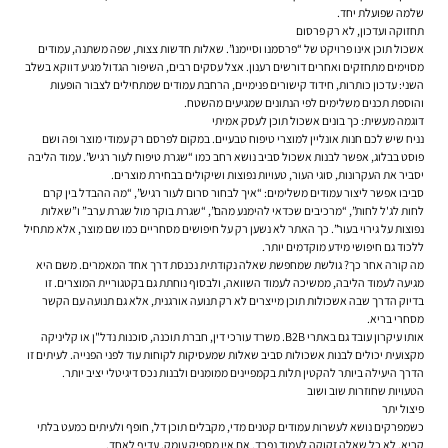
שלמה שפועלת יחד.
תחזוקה ועדכון, לא רק פרסום
אשכול תוכן אינו פרויקט של “פרסמנו וסיימנו”. שאלות חדשות צצות, שפה משתנה, עמודים
מסוימים מתחזקים ואחרים דורשים רענון. אצל עסקים רבים, השיפור הגדול מגיע דווקא בשלב
השני: עדכון כותרות, חידוד קישורים פנימיים, הרחבת עמודים שמתחילים לצבור הופעות
והוספת תכנים משלימים לפי הנתונים שמגיעים מהשטח.
דוגמה מעשית: כך בונים אשכול תוכן לעסק אמיתי
נניח שיש לכם חנות אונליין למוצרי טיפוח טבעיים. במקום לפרסם רק עמודי מוצר ופה ושם
פוסט בבלוג, אפשר לבנות אשכול סביב נושא רחב כמו “שגרת טיפוח לעור רגיש”. עמוד הליבה
יסביר את העקרונות, סוגי העור, טעויות נפוצות ושיקולים בבחירת מוצרים.
סביבו אפשר ליצור עמודים משלימים: “איך לבחור סרום לעור רגיש”, “מה ההבדל בין קרם
לחות לג'ל לחות”, “מרכיבים שכדאי להימנע מהם”, “שגרת בוקר מול שגרת ערב” ו”שאלות
נפוצות על גירוי בעור”. כך האתר לא נשען רק על חיפושים מסחריים כמו שם מוצר, אלא מתחיל
ללכוד גם חיפושי מידע מוקדמים יותר.
מה קורה אחר כך? גולשת שמחפשת שאלה נקודתית נכנסת דרך אחד המאמרים. משם היא
מגיעה לעמוד הליבה, ממשיכה לעמוד השוואה, ולבסוף נוחתת גם בקטגוריית המוצרים. זו
בדיוק הדרך שבה אשכולות תוכן מייצרים לא רק תנועה אורגנית, אלא גם תנועה עם הקשר
מסחרי בריא.
אותו עיקרון עובד גם באתרי B2B. משרד עורכי דין, חברת תוכנה, סוכנות נדל"ן או קליניקה
מקצועית יכולים לבנות אשכולות סביב שאלות שמעסיקות לקוחות עוד לפני הפנייה. לעיתים זו
הדרך היעילה ביותר להקטין תלות בקמפיינים ממומנים ולבנות נכס דיגיטלי יציב יותר.
הטעויות שחוזרות שוב ושוב
פיצול יתר
כשמפרקים נושא לעשרות עמודים קטנים מדי, מקבלים תוכן דל, חופף ולעיתים כמעט בלתי
קריא. לא כל שאלה זקוקה לעמוד נפרד. אם אין מספיק עומק, עדיף לאחד.