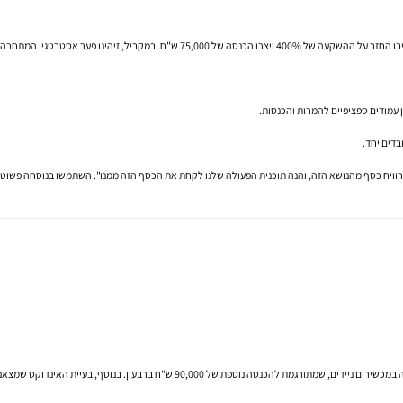
 עמודים ספציפיים להמרות והכנסות.
בדים יחד.
הזה, והנה תוכנית הפעולה שלנו לקחת את הכסף הזה ממנו". השתמשו בנוסחה פשוטה להערכת פוטנציאל: [נפח חיפוש] x [CTR צפוי] 