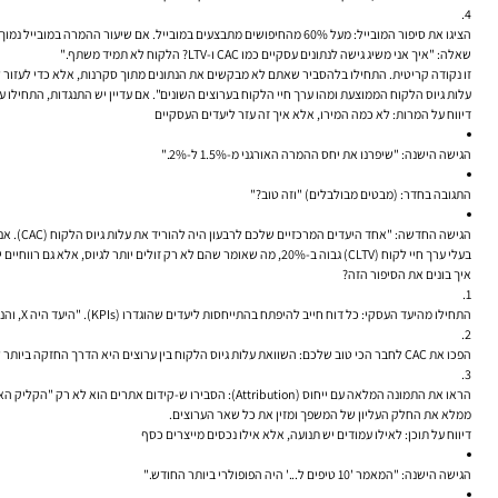
הציגו את סיפור המובייל:
מעל 60% מהחיפושים מתבצעים במובייל. אם שיעור ההמרה במובייל נמוך ב-50% מבדסקטופ, זה לא "נתון טכני". זה סיפור על "הכנסה של מאות אלפי שקלים שאנחנו משאירים על הרצפה בכל רבעון בגלל חווית מובייל לקויה".
שאלה: "איך אני משיג גישה לנתונים עסקיים כמו CAC ו-LTV? הלקוח לא תמיד משתף."
זו נקודה קריטית. התחילו בלהסביר שאתם לא מבקשים את הנתונים מתוך סקרנות, אלא כדי לעזור
ל
עלות גיוס הלקוח הממוצעת ומהו ערך חיי הלקוח בערוצים השונים". אם עדיין יש התנגדות, התחילו עם הערכות המבוססות על ממוצעים בת
דיווח על המרות: לא כמה המירו, אלא איך זה עזר ליעדים העסקיים
הגישה הישנה:
"שיפרנו את יחס ההמרה האורגני מ-1.5% ל-2%."
התגובה בחדר:
(מבטים מבולבלים) "וזה טוב?"
הגישה החדשה:
בעלי ערך חיי לקוח (CLTV) גבוה ב-20%, מה שאומר שהם לא רק זולים יותר לגיוס, אלא גם רווחיים יותר לאורך זמן."
איך בונים את הסיפור הזה?
התחילו מהיעד העסקי:
כל דוח חייב להיפתח בהתייחסות ליעדים שהוגדרו (KPIs). "היעד היה X, והנה איך קידום אתרים תרם להשגתו".
הפכו את CAC לחבר הכי טוב שלכם:
השוואת עלות גיוס הלקוח בין ערוצים היא הדרך החזקה ביותר 
הראו את התמונה המלאה עם ייחוס (Attribution):
ממלא את החלק העליון של המשפך ומזין את כל שאר הערוצים.
דיווח על תוכן: לאילו עמודים יש תנועה, אלא אילו נכסים מייצרים כסף
הגישה הישנה:
"המאמר '10 טיפים ל...' היה הפופולרי ביותר החודש."