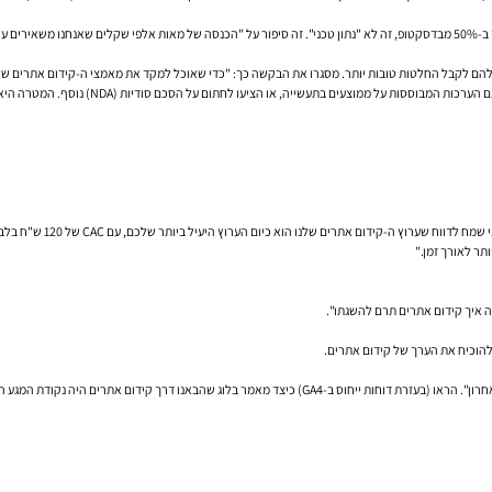
הם
לקבל החלטות טובות יותר. מסגרו את הבקשה כך: "כדי שאוכל למקד את מאמצי ה-קידום אתרים שלנו
עשייה, או הציעו לחתום על הסכם סודיות (NDA) נוסף. המטרה היא להראות שאתם שותפים שניתן לסמוך עליהם.
להוכיח את הערך של קידום אתרים.
הסבירו ש-קידום אתרים הוא לא רק "הקליק האחרון". הראו (בעזרת דוחות ייחוס ב-GA4) כיצד מאמר