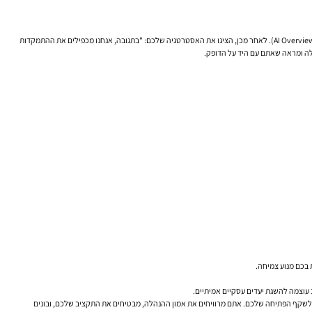
נצלו את הדוח כדי למצב את עצמכם כמומחים המובילים את הלקוח אל העתיד. הקדישו שקף ייעודי לנושא: "התאמת אסטרטגיית ה-קידום אתרים לעידן סיכומי ה-AI". הסבירו בקצרה מהם השינויים (כמו AI Overviews). לאחר מכן, הציגו את האסטרטגיה שלכם: "בתגובה, אנחנו מכפילים את ההתמקדות
בכם מנוע צמיחה.
ב עוצמה להשגת יעדים עסקיים אמיתיים.
 לשקף הפתיחה שלכם. אתם מרוויחים את אמון ההנהלה, מבטיחים את התקציב שלכם, ובונים