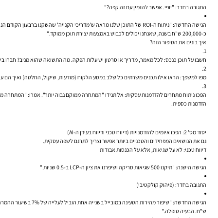
התגובה בחדר:
"יופי. אפשר להזמין עם זה קפה?"
הגישה החדשה:
כ-200,000 ש"ח בשנה, שאנחנו יכולים לכבוש באמצעות יצירת תוכן ממוקד."
איך בונים את הסיפור הזה?
חשבו על תוכן כנכס:
לכל מאמר, מדריך או סרטון יש עלות הפקה. מה התשואה שהוא מניב? חברו בין
מפו למשפך:
הראו אילו תכנים משרתים כל שלב במסע הלקוח (מודעות, שיקול, החלטה) ואיך הם עו
הפכו ניתוח מתחרים להזדמנות עסקית:
אל תגידו "המתחרה ממוקם גבוה יותר". אמרו: "המתחרה מרוויח כסף מהנושא 
הזדמנות כספית
.
יסוד מס' 2: הפכו איומים להזדמנויות (דיווח טכני ודיווח בעידן ה-AI)
גם את הנושאים המפחידים והטכניים ביותר אפשר וצריך לתרגם לשפה עסקית.
דיווח טכני: לא על שגיאות, אלא על הכנסות אבודות
הגישה הישנה:
"תיקנו 500 שגיאות סריקה ושיפרנו את ציון ה-LCP ב-0.5 שניות."
התגובה בחדר:
(פיהוק קולקטיבי)
הגישה החדשה:
ש"ח. הבעיה טופלה."