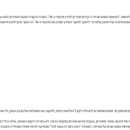
שמזין
את סיכומי ה-AI". זה הופך איום לתוכנית פעולה ומראה שאתם עם היד על הדופק.
ועצים עסקיים. אתם מאפשרים להנהלה לקבל החלטות קלות, לתקצב את הפעולות שלכם בביטחון, ולראות 
ת של תרגום, סיפור סיפורים, והצבת קידום אתרים במקומו הראוי: לא כמרכז היקום השיווקי, אלא ככלי ר
ם לשיחות אסטרטגיות על צמיחה. השאלה "כמה כסף זה עשה לנו?" מפסיקה להיות שאלה מפחידה והופכת