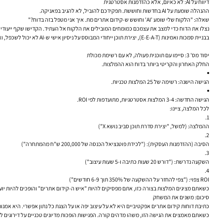
דיווח על AI: לא כאיום, אלא כהזדמנות אסטרטגית
ההנהלה שומעת על AI בחדשות וחוששת. תפקידכם להוביל, לא להגיב בפאניקה.
שאלה: "הלקוח שלי שומע 'AI' וחושש ש-קידום אתרים מת. איך אני מטפל בזה בדוח?"
בבניית סמכות ואמינות (E-E-A-T), יצירת תוכן ייחודי המבוסס על ניסיון אישי ש-AI לא יכול לשכפל, ואופטימיזציה של התוכן שלנו כדי להפוך למקור המידע
יסוד מס' 3: סיימו עם תוכנית פעולה, לא עם רשימת מכולת
החלק האחרון והקריטי ביותר בדוח הוא ההמלצות.
הגישה הישנה:
רשימה של 25 המלצות טכניות.
הגישה החדשה:
3-4 המלצות אסטרטגיות, מתועדפות לפי ROI.
לכל המלצה, ציינו:
ההמלצה:
(למשל, "יצירת סדרת תוכן סביב נושא X")
הסיבה (ההזדמנות העסקית):
("לכידת פוטנציאל הכנסה של 200,000 ש"ח מהמתחרה")
השקעה נדרשת:
("דורש 20 שעות כתיבה ו-5 שעות עיצוב")
ROI צפוי:
("צפי להחזר על ההשקעה של 350% תוך 6-9 חודשים")
כשאתם מציגים המלצות בצורה כזו, אתם מפסיקים להיות "איש ה-קידום אתרים" והופכים להיות י
סיכום: משנים את המשחק
כתיבת דוחות קידום אתרים אפקטיביים היא לא על עיצוב יפה או על הצגת כל נתון אפשרי. היא אמנו
כשאתם מאמצים את הגישה הזו, משהו מדהים קורה. הפגישות הופכות מדיונים טכניים על דירוגי