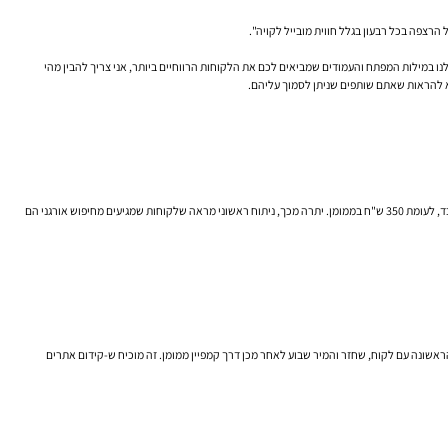
 במילות המפתח והעמודים שמביאים לכם את הלקוחות הרווחיים ביותר, אני צריך להבין מהי
"אחד היעדים המרכזיים שלכם לרבעון היה להוריד את עלות גיוס הלקוח (CAC). אני שמח לדווח שערוץ ה-קידום אתרים שלנו הוא כיום הערוץ היעיל ביותר שלכם, עם CAC של 120 ש"ח בלבד, לעומת 350 ש"ח בממומן. יתרה מכך, ניתוח ראשוני מראה שלקוחות שמגיעים מחיפוש אורגני הם
 בלוג שהבאנו דרך קידום אתרים היה נקודת המגע הראשונה עם לקוח, שחזר והמיר שבוע לאחר מכן דרך קמפיין ממומן. זה מוכיח ש-קידום אתרים