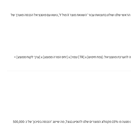
"ניתוח ה-ROI של התוכן שלנו מראה ש'מדריכי הקנייה' שהשקנו ברבעון הקודם הניבו החזר על ההשקעה של 400% ויצרו הכנסה של 75,000 ש"ח. במקביל, זיהינו פער אסטרטגי: המתחרה הראשי שלנו שולט בתוצאות עבור 'השוואת מוצר X מול Y', נושא עם פוטנציאל הכנסה מוערך של
x [יחס המרה ממוצע] x [ערך לקוח ממוצע] =
"שיפור מהירות הטעינה במובייל בשנייה אחת הוביל לעלייה של 7% בשיעור ההמרה במכשירים ניידים, שמתורגמת להכנסה נוספת של 90,000 ש"ח ברבעון. בנוסף, בעיית האינדוקס שמצאנו מנעה מ-15% מקטלוג המוצרים שלנו להופיע בגוגל, מה שייצג 'הכנסה בסיכון' של כ-500,000