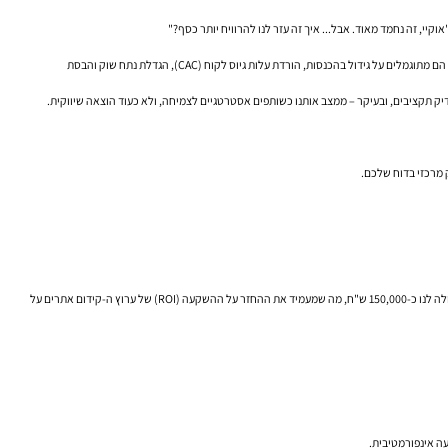
אוקיי, זה נחמד מאוד. אבל... איך זה עזר לנו להרוויח יותר כסף?"
, התאהבנו במדדים שלנו. דירוגים, תנועה, סמכות דומיין – אלו המגרש הביתי שלנו. אבל עבור ההנהלה, אלו מדדי ביניים חסרי משמעות. הם לא מקבלים בונוסים על עלייה בחשיפות; הם מתוגמלים על גידול בהכנסות, הורדת עלות גיוס לקוח (CAC), הגדלת נתח שוק והבסת
ק תקציבים, ובעיקר – ממצב אותנו כשותפים אסטרטגיים לצמיחה, ולא כעוד הוצאה שיווקית.
 מרכזי בדוח שלכם.
"ברבעון האחרון, החיפוש האורגני הניב הכנסות ישירות בסך 450,000 ש"ח מ-2,100 לקוחות חדשים. חשוב לציין, רכישת תנועה איכותית שכזו בערוצים ממומנים הייתה עולה לנו כ-150,000 ש"ח, מה שמעמיד את ההחזר על ההשקעה (ROI) של ערוץ ה-קידום אתרים על