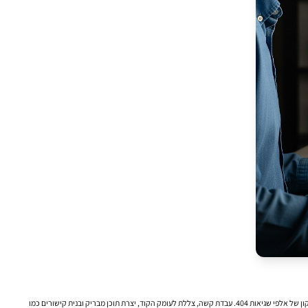
כולנו היינו שם. הידיים מזיעות קלות לפני הפגישה הרבעונית. על המסך שלך, גרפים מרשימים בצבע ירוק בוהק, המציגים עלייה של 30% בתנועה האורגנית, שיפור של 15 מקומות במילות מפתח קריטיות, ותיקון של אלפי שגיאות 404. עבדת קשה, צללת לעומק הקוד, יצרת תוכן מבריק ובנית קישורים כמו