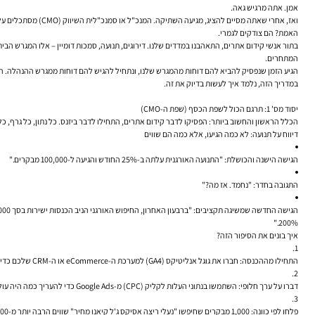
אמן. אתה מרגיש גאה.
ואז, אחרי שאתה מסיים להציג, מגיעה השתיקה. המנכ"ל או סמנכ"לית השיווק (CMO) מסתכלים על הגרפים, מהנהנים בנימוס, ואז שואלים את השאלה שמנטרלת את כל העבודה הקשה שלך במכה אחת:
האמת? הם צודקים לגמרי.
בתור אנשי
קידום אתרים
המתחרים.
הגיע הזמן שנפסיק להביא להם דוחות מהמגרש שלנו, ונתחיל להגיש להם דוחות ממגרש ההנהלה. הגי
במדריך הזה, נלמד איך לעשות בדיוק את זה.
יסוד מס' 1: תרגם הכול לשפת הכסף (שפת ה-CMO)
הכלל הראשון והחשוב ביותר: הפסיקו לדבר קידום אתרים, התחילו לדבר ביזנס. כל נתון, כל גרף, 
דיווח על תנועה: לא כמה הגיעו, אלא כמה הם שווים
הגישה הישנה והכושלת:
"התנועה האורגנית עלתה ב-25% החודש והגיעה ל-100,000 מבקרים."
התגובה בחדר:
"נחמד. אז מה?"
הגישה החדשה שמשיגה תקציבים:
200%."
איך בונים את הסיפור הזה?
התחילו מההכנסה:
חברו את גוגל אנליטיקס (GA4) למערכת ה-eCommerce או ה-CRM שלכם כדי להציג הכנסה אמיתית, לא רק "המרות".
דברו על ערך חלופי:
השתמשו בנתוני העלות לקליק (CPC) מ-Google Ads כדי להעריך כמה היה עולה "לקנות" את התנועה האורגנית שהשגתם. זה ממחיש את היעילות של קידום אתרים באופן מיידי.
פלחו לפי כוונה:
1,000 מבקרים שחיפשו "נעלי ריצה אסיקס ג'ל קיאנו מחיר" שווים הרבה יותר מ-20,000 שחיפשו "איך להתחיל לרוץ". הראו בדוח את ההתפלגות בין תנועה עם כוונת רכישה (מסחרית) לתנועה אינפורמטיבית.