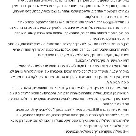
במקרים רבים, עסקים בודקים תוכן דרך חשיפות, הקלקות, מיקומים והמרות. כל אלה
חשובים, כמובן. אבל יש מדד נוסף, שקט יותר: האם הקורא מרגיש שיש כאן גוף רציני. אמון
נבנה לא רק מעמוד אחד טוב, אלא מקו עקבי שחוזר על עצמו באתר, בבלוג, בדפי השירות,
בשיחות המכירה ובחוויית הלקוח.
ג'ון מולר מ-Google הסביר לאורך השנים שוב ושוב שגוגל מנסה להבין מי עומד מאחורי
האתר, מה רמת המומחיות שלו, והאם יש סיבה טובה לסמוך על המידע. גם אם הדברים אינם
מתורגמים תמיד לנוסחה אחת ברורה, המסר עקבי: אמינות אינה שכבת קישוט. היא חלק
מהאיכות הנתפסת של האתר.
לכן, מותג שרוצה לבדל את עצמו לא צריך רק “לכתוב טוב יותר”. הוא צריך להיראות, להישמע
ולהתנהל באופן עקבי. זה נכון עבור דפי תוכן, אבל גם עבור מבנה האתר, דף האודות, פרטי
יצירת קשר, שקיפות בתהליך, ומענה לשאלות שקוראים באמת שואלים.
דוגמאות מעשיות: איך בידול נראה בפועל
דוגמה ראשונה: משרד עורכי דין.
במקום להעלות עשרה מאמרים כלליים על “מה עושים
במקרה של…”, המשרד יכול לפרסם סדרת תכנים שמסבירה אילו טעויות לקוחות עושים לפני
פנייה, איך נראה תהליך נכון, ומה חשוב להכין מראש. זה מייצר גם ערך לקורא וגם רושם של
מומחיות אמיתית.
דוגמה שנייה: חנות אונליין.
במקום להשתמש רק בתיאורי מוצר אוטומטיים, אפשר להוסיף
השוואות בין דגמים, שאלות שחוזרות משירות הלקוחות, והסברים על התאמה לצרכים שונים.
מעבר לערך השיווקי, זה גם משפר את הסיכוי להופיע בחיפושים ממוקדים יותר ולהביא תנועה
עם כוונה טובה יותר.
דוגמה שלישית: חברת B2B.
במקום מאמרי “מגמות בענף” כלליים, עדיף לפרסם תכנים
שעוזרים למנהלים לקבל החלטה: איך לבנות תהליך בחירה, מה בודקים בהטמעה, אילו
עלויות נסתרות עלולות להופיע, ואיך נראה פרויקט מוצלח. זה כבר לא תוכן שנועד רק למלא
אתר, אלא תוכן שמקדם תהליך מכירה.
4–5 שאלות שהקורא צריך לשאול את עצמו עכשיו