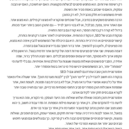
רק רשימת שירותים. הוא מחפש סימנים לבשלות מקצועית: האם יש חשיבה, האם יש הבנה
עסקית, והאם מי שכתב באמת מכיר את השטח.
חוויית משתמש היא חלק מהבידול, לא רק התוכן
הרבה מותגים משקיעים בכתיבה, אבל שוכחים שהקורא לא פוגש רק מילים. הוא פוגש אתר.
אם האתר איטי, צפוף, מבלבל, או לא בנוי היטב לנייד — גם התוכן הטוב ביותר יאבד מכוחו.
בידול לא קורה רק ברמת המסר; הוא קורה גם ברמת החוויה.
מנקודת מבט של SEO, זו נקודה מהותית.
אופטימיזציה לאתר
איננה רק תגיות כותרת,
קישורים פנימיים או היררכיית כותרות. היא גם היכולת של המשתמש להבין איפה הוא נמצא,
מה מציעים לו, ולאן נכון להמשיך. אתר ברור תומך גם בדירוגים בגוגל וגם בהמרה.
דוגמה מעשית: שני אתרים מציעים שירות דומה של
קידום אתר תדמית בגוגל
. הראשון מלא
טקסט ארוך ולא ממוקד, תפריט עמוס וטפסים מבלבלים. השני מציג תהליך ברור, שפה
אחידה, הסברים פשוטים ושאלות נפוצות שעונות על התלבטויות אמיתיות. גם בלי לדעת מי
“מומחה” יותר, רוב המשתמשים ירגישו מיד מי נראה בטוח ומסודר יותר.
אסטרטגיית תוכן טובה עוזרת גם למותג וגם ל-SEO
בנקודה הזו חשוב להבדיל בין “לייצר תוכן” לבין “לבנות מערכת תוכן”. אתר שעולה אליו מאמר
אחד על כל נושא אפשרי אולי נראה פעיל, אבל לא בהכרח בונה סמכות. לעומת זאת, אתר
שמפתח אשכולות תוכן מסודרים סביב תחומי מומחיות מרכזיים, יוצר גם חוויה טובה יותר
לקורא וגם בסיס חזק יותר לקידום אורגני.
אסטרטגיית תוכן חכמה שואלת שלוש שאלות: מה היעד העסקי, מי הקורא, ומה הוא צריך
לדעת כדי להתקדם שלב. רק אחר כך מגיעות מילות המפתח. זה סדר עבודה חשוב, כי הוא
מונע מצב שבו התוכן נכתב קודם עבור המערכת ורק אחר כך עבור בני אדם.
בפועל, זה אומר לבנות היררכיה: עמודי שירות חזקים, מאמרי עומק, תכנים תומכים, שאלות
נפוצות, וקישורים פנימיים שמקדמים הבנה ולא רק סריקה. כך גם גולשים וגם מנועי חיפוש
מבינים טוב יותר את הנושא המרכזי של האתר.
השוק הישראלי דורש ניסוח אחר, קצב אחר ואמון מסוג אחר