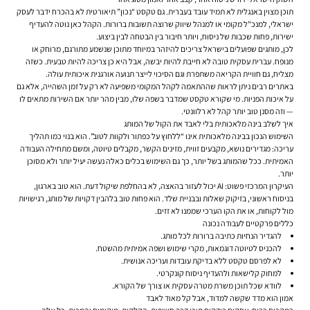
תוכן מצוין באנגלית לא תמיד עובד בעברית. גם טקסט “נכון” תיאורטית לא בהכרח ידבר לעסק
ישראלי, למנכ"ל מקומי או למנהל שיווק שרוצה תשובות ברורות. הקהל כאן נוטה להעדיף
ישירות, פחות שכבות של ניסוח, ויותר חיבור בין הבטחה לבין ביצוע.
לכן, מותגים שפועלים בישראל צריכים להיזהר במיוחד מתוכן שנשמע מתורגם, מרוחק או
מנופח. עברית עסקית טובה לא חייבת להיות יבשה, אבל היא כן צריכה להיות טבעית. כשזה
מצליח, גם חוויית הקריאה משתפרת וגם הסיכוי לייצר תנועה אורגנית איכותית עולה.
באתרים רבים ניתן לראות שההתאמה לקהל המקומי משפיעה לא רק על זמן השהייה, אלא גם
על איכות הפניות. מי שקורא טקסט שמדבר בשפה שלו, מבין מהר יותר אם השירות מתאים לו
— וזה מסנן טוב יותר קהל לא רלוונטי.
איך לשלב בינה מלאכותית בלי לאבד את הקול של המותג
השימוש הנכון בבינה מלאכותית אינו “ללחוץ על כפתור ולקוות לטוב”. הוא בנוי כמו תהליך
עריכה: מגדירים נושא, מקבעים זווית, מזינים הקשר, מקבלים טיוטה, ומשם מתחילה העבודה
האמיתית. ככל שהמותג בשל יותר, כך גם השימוש בכלים כאלה נעשה יעיל יותר ולא מסוכן
יותר.
העיקרון המרכזי פשוט: AI יכול לעזור בהאצה, לא בהחלפת שיקול דעת. הוא טוב בארגון,
בניסוח ראשוני, בזיקוק שאלות ובבניית שלד. הוא פחות טוב בלהבין דקויות של מותג, רגישויות
מול לקוחות, או את הקו הערכי שממנו לא זזים.
כללים פרקטיים לעבודה נכונה
להגדיר הנחיות כתיבה ברורות לכל מותג.
להכניס לטיוטה דוגמאות, מקרי שימוש ושפה אמיתית מהשטח.
לא לפרסם טקסט ללא בדיקת עובדות ועריכה אנושית.
למחוק קלישאות ולהעדיף ניסוח קונקרטי.
לוודא שכל תוכן משרת מטרה עסקית או צורך של הקורא.
אמון הוא מדד שקשה למדוד, אבל קל מאוד לאבד