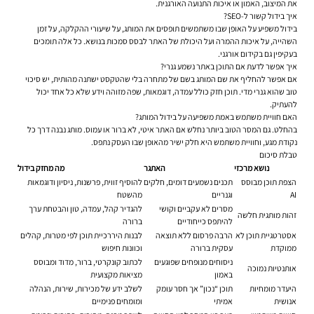
את המיצוב, האמון או איכות התנועה האורגנית.
איך בידול קשור ל-SEO?
בידול משפיע על האופן שבו משתמשים תופסים את המותג, על שיעורי ההקלקה, על זמן
השהייה, על איכות ההמרה ועל היכולת של האתר לבסס סמכות בנושא. כל אלה תומכים
בעקיפין גם ב
קידום אורגני
.
איך אפשר לדעת אם התוכן באתר נשמע גנרי?
אם אפשר להחליף את שם המותג בשם של מתחרה בלי שהטקסט ישתנה מהותית, יש סיכוי
טוב שהוא גנרי מדי. תוכן חזק כולל עמדה, דוגמאות, שפה מזוהה וידע שלא כל אחד יכול
להעתיק.
האם חוויית משתמש באמת משפיעה על בידול המותג?
בהחלט. גם המסר הטוב ביותר נחלש אם האתר איטי, לא ברור או עמוס. מותג נבנה דרך כל
נקודת מגע, וחוויית משתמש היא חלק ישיר מהאופן שבו העסק נתפס.
טבלת סיכום
נושא מרכזי
האתגר
מה מחזק בידול
הצפת תוכן מבוסס
תכנים נשמעים דומים, חלקים
להוסיף זווית, פרשנות, ניסיון ודוגמאות
AI
וגנריים
מהשטח
מסרים לא עקביים וקושי
להגדיר קהל, עמדה, טון והבטחת ערך
זהות מותגית חלשה
להיתפס כייחודיים
ברורה
אסטרטגיית תוכן לא
הרבה פרסום ללא תוצאה
לבנות היררכיית תוכן לפי מטרות, קהלים
ממוקדת
עסקית ברורה
וכוונות חיפוש
ניסוחים מנופחים שפוגעים
לכתוב קונקרטי, ברור, מדוד ומבוסס
אותנטיות נמוכה
באמון
מציאות מקצועית
היעדר מומחיות
תוכן “נכון” אך חסר עומק
לשלב ידע של מכירות, שירות, הנהלה
אנושית
אמיתי
ומומחים פנימיים