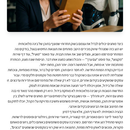
כיצד מותגים יכולים לבדל את עצמם בשוק תחרותי שמוצף בתוכן של בינה מלאכותית
יש רגע כזה שמנהלי שיווק מכירים היטב: פותחים את תוצאות החיפוש בגוגל, בודקים מה
המתחרים פרסמו השבוע, ומגלים שוב את אותה תבנית. עוד מאמר “מועיל”, עוד דף שירות
“מקצועי”, עוד פוסט “עם ערך” — והכול נשמע כמעט אותו דבר. הניסוח שונה מעט, הכותרת
מתחכמת יותר או פחות, אבל התחושה דומה: יותר תוכן, פחות ייחוד.
זו בדיוק נקודת המתח החדשה. לא חסר היום תוכן. חסרים קול ברור, עמדת מומחיות, ונוכחות
שמצליחה להרגיש אמינה גם כשהקהל כבר פיתח חסינות מול טקסטים חלקים מדי. עבור
עסקים שמשקיעים ב
קידום אתרים
, זו כבר לא רק שאלה של נפח פרסום או תדירות עדכונים. זו
שאלה של בידול, אמון ויכולת לייצר תנועה אורגנית שבאמת מתחברת לעסק.
החדשות הטובות הן שבינה מלאכותית לא מוחקת בידול. היא רק חושפת מהר מאוד מי בנה
מותג עם זהות, ידע ותהליך — ומי נשען בעיקר על ניסוחים גנריים. מותגים שידעו לשלב בין
אסטרטגיית תוכן, מומחיות אנושית, חוויית משתמש וחשיבה מדויקת על הקהל, יוכלו לחזק גם
את המיצוב וגם את הביצועים ב
קידום אורגני
.
הבעיה האמיתית: לא עודף תוכן, אלא עודף דמיון
קל מאוד לייצר היום מאמרים, דפי קטגוריה, תיאורי שירותים, ניוזלטרים ופוסטים לרשתות.
הקושי מתחיל רגע אחרי הפרסום. כשהרבה עסקים משתמשים באותם כלים, ניזונים מאותם
מקורות, ומכוונים לאותן מילות מפתח, התוצאה היא שוק רווי בטקסטים שנשמעים “נכונים”,