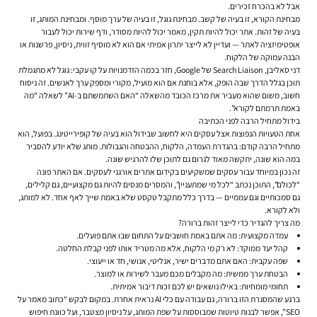
אבל לא בהכרח זכירים.
מבחינת הקורא, זו בעיה של קשב. מבחינת גוגל, זו בעיה של ערך מוסף. ומבחינת המותג, זו
בעיה של זהות. אתר יכול להיות תקין, מאמר יכול להיות מסודר, ודף שירות יכול לעבור
אופטימיזציה לאתר — ועדיין לא לייצר יתרון אמיתי אם הוא לא מוסיף זווית, ניסיון, פרשנות או
הבנה עמוקה של הלקוח.
דני סאליבן, Search Liaison של Google, חזר בכמה הזדמנויות על קו עקבי: גוגל לא מתגמלת
תוכן בגלל הדרך שבה הופק, אלא בוחנת אם הוא מועיל, מקורי ומספק ערך לאנשים. זה ניסוח
חשוב, משום שהוא מעביר את מרכז הכובד מהשאלה “האם השתמשתם ב-AI” לשאלה “מה
באמת תרמתם לקורא”.
בידול מתחיל הרבה לפני הכתיבה
אחת הטעויות הנפוצות אצל עסקים היא לחשוב שבידול הוא בעיה של קופירייטינג. בפועל, הוא
מתחיל הרבה קודם: בהגדרת העמדה, הלקוח, ההבטחה והגבולות. מותג שלא יודע להסביר
במה הוא שונה, יתקשה מאוד לגרום גם לתוכן שלו להרגיש שונה.
זה נכון במיוחד עבור עסקים שמשקיעים ב
קידום אתרים אורגני לעסקים
. אם האתר פונה
“לכולם”, התוכן נכתב “לכל מי שמתעניין”, והמסרים מנסים להיות גם מקצועיים, גם קלילים,
גם סמכותיים וגם עממיים — בדרך כלל מתקבל טקסט שלא באמת שייך לאף אחד. לא למותג,
ולא לקורא.
מה צריך להגדיר כדי לייצר זהות ברורה?
עמדה מקצועית:
מה אתם באמת חושבים על התחום שבו אתם פועלים.
קהל יעד ממוקד:
לא רק מי הלקוח, אלא מה מטריד אותו לפני קבלת החלטה.
שפה עקבית:
האם אתם מדברים ישיר, אנליטי, אנושי, חד או ייעוצי.
הבטחת ערך ממשית:
מה מקבלים מכם מעבר לשירות או למוצר.
תחומי מומחיות:
באילו נושאים יש לכם זכות דיבור אמיתית.
ברגע שהמסגרת הזו ברורה, גם עבודה עם כלי AI נראית אחרת. במקום לבקש “כתוב מאמר על
SEO”, אפשר לבנות טיוטות שמבוססות על שפת המותג, על ניסיון מצטבר, ועל כוונת חיפוש