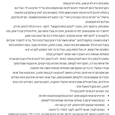
אותנטיות היא לא קישוט, אלא יתרון עסקי
הקוראים של היום לא תמיד יודעים לזהות אם טקסט נכתב על ידי אדם או כלי. אבל הם
בהחלט יודעים להרגיש מתי משהו נשמע חלול. משפטים כמו “פתרון מתקדם בהתאמה
אישית” או “שירות ברמה הגבוהה ביותר” כבר כמעט לא נושאים משמעות. הם לא מזיקים,
אבל גם לא משכנעים.
אותנטיות, בהקשר הזה, איננה “לכתוב פחות מקצועי”. להפך. היא היכולת לכתוב מדויק.
להסביר מה אתם עושים, למי זה מתאים, איפה זה עובד פחות טוב, אילו תהליכים נדרשים, ומה
הלקוח צריך לדעת לפני שהוא מתקדם. דווקא המידה הזו של כנות בונה אמון.
דוגמה פשוטה: במקום לכתוב “אנחנו משפרים דירוגים בגוגל במהירות”, עדיף להסביר ש
קידום
בגוגל
הוא תהליך שמושפע מאיכות האתר, מבנה התוכן, התחרות בענף, כוונת החיפוש ורמת
הסמכות של המותג. זה אולי פחות נוצץ, אבל הרבה יותר משכנע לקורא רציני.
מומחיות אנושית היא השכבה שאי אפשר להעתיק בקלות
כמעט כל עסק יכול היום להפיק מאמר בסיסי. לא כל עסק יכול להכניס אליו הבנה מצטברת
של שיחות מכירה, התנגדויות לקוחות, טעויות חוזרות בפרויקטים, או תובנות שעלו מתוך
עבודה בפועל. זה בדיוק המקום שבו מומחיות אנושית משנה את התמונה.
אם אתם חברת שירותים, המידע החשוב לא נמצא רק בצוות התוכן. הוא נמצא אצל אנשי
המכירות ששומעים מה הלקוחות חוששים ממנו, אצל אנשי השירות שיודעים איפה נופלים
תהליכים, ואצל מנהלים שמבינים את שיקולי התקציב, הזמן והביצוע. כשהידע הזה נכנס
לתוכן, הוא מקבל משקל אחר.
איך הופכים ידע פנימי לתוכן מבדל?
מראיינים אנשי מקצוע מתוך הארגון ומזקקים תובנות חוזרות.
בונים מאמרים סביב שאלות אמיתיות שעולות מול לקוחות.
מוסיפים דוגמאות לתרחישים, לא רק הגדרות.
נותנים לעורך אנושי ללטש, לקצר ולחדד כל טיוטה.
זה רלוונטי במיוחד למי שבוחן
איך לבחור חברת קידום אתרים
. בדרך כלל, הקורא לא מחפש