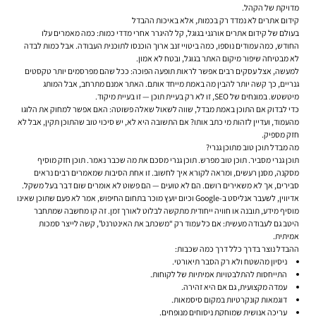
מדויקת של הקהל.
קידום אתרים לא נמדד רק בכמות, אלא באיכות ההבדל
בעולם של
קידום אתרים אורגני בגוגל
, קל להיגרר אחרי מדדי כמות: כמה מאמרים עלו
החודש, כמה עמודים נוספו, כמה ביטויי זנב ארוך הוכנסו לתוכנית העבודה. אבל כמות לבדה
לא מבטיחה שיפור מיקום האתר בגוגל, ובטח לא אמון.
למעשה, אצל עסקים רבים אפשר לראות תופעה הפוכה: ככל שהם מפרסמים יותר טקסטים
גנריים, כך קשה יותר להבין מה באמת מייחד אותם. האתר אמנם מתרחב, אבל המותג
מיטשטש. במונחים של SEO, זו לא רק בעיית תוכן — זו בעיית מיקוד.
כדי לבדוק אם התוכן באמת מבדל, שווה לשאול שאלה פשוטה: האם אפשר למחוק את הלוגו
מהעמוד, ועדיין לזהות מי כתב אותו? אם התשובה היא לא, יש סיכוי טוב שהתוכן תקין, אבל לא
חזק מספיק.
מה מבדל תוכן טוב מתוכן גנרי?
תוכן גנרי מסביר. תוכן טוב מפרש. תוכן גנרי מסכם את מה שכבר נאמר. תוכן חזק מוסיף
מסקנה, מסנן רעשים, ומראה לקורא איך לחשוב. זו אחת הסיבות שמאמרים רבים נראים
סבירים, אך לא משאירים רושם. הם לא טועים — הם פשוט לא אומרים שום דבר בעל משקל.
אדיווין, לשעבר אנליסט ב-Google וכיום יועץ מוכר בתחום החיפוש, אמר לא פעם שתוכן שאינו
מוסיף מידע, תובנה או חוויה ייחודית מתקשה לבלוט לאורך זמן. זה קו מחשבה שמתחבר
היטב גם לעבודה מעשית: אם כל עמוד רק “משכתב את האינטרנט”, קשה לייצר סמכות
אמיתית.
ההבדל נוצר בדרך כלל דרך כמה שכבות:
ניסיון מהשטח ולא רק הסבר תיאורטי.
התייחסות להתלבטויות אמיתיות של לקוחות.
עמדה מקצועית, גם אם היא זהירה.
דוגמאות קונקרטיות במקום סיסמאות.
עריכה אנושית שמוחקת ניסוחים מנופחים.