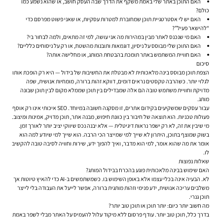
האם התוכן באתר שלי באמת משקף את הדרך שבה העסק חושב, או שהוא נשמע כמו
כולם?
האם יש לי אסטרטגיית תוכן שמחוברת למטרות עסקיות, או שאני פשוט מפרסם כדי
“להישאר פעיל”?
האם מי שנכנס לאתר מבין במהירות מה אני עושה, למי זה מתאים, ולמה לבחור בי?
האם התוכן שלי מבוסס על ניסיון, דוגמאות ותובנות מהשטח, או רק על ניסוחים כלליים?
האם חוויית המשתמש באתר תומכת בהבטחת המותג, או מחלישה אותה?
סיכום
הצפת תוכן מבוסס בינה מלאכותית לא מבטלת את החשיבות של בידול — היא רק הופכת אותו
לגלוי יותר. כשהרבה טקסטים נראים דומים, דווקא זהות ברורה, מומחיות אנושית, שפה
מדויקת וחוויית משתמש טובה הם אלה שמבדילים בין תוכן שממלא מקום לבין תוכן שבונה
מותג.
עבור עסקים שמשקיעים ב
קידום אתרים
, זו מסקנה חשובה במיוחד. SEO איכותי אינו רק אוסף
פעולות טכניות. הוא תוצאה של חיבור בין כוונת חיפוש, מבנה אתר, תוכן מדויק, אמינות ומיצוב.
מי שיבין את זה, לא רק ישפר נראות דיגיטלית — אלא יבנה נכס שיווקי יציב יותר לאורך זמן.
בשוק שמוצף בתוכן, היתרון לא שייך למי שמייצר הכי הרבה. הוא שייך למי שיודע למה הוא
אומר את מה שהוא אומר, למי הוא מדבר, ואיך להפוך ידע, שירות וחוויה לסיבה טובה להקשיב
לו.
שאלות נפוצות
האם שימוש בבינה מלאכותית פוגע בהכרח בבידול המותג?
לא. הבעיה אינה בכלי עצמו אלא באופן השימוש בו. כשמשתמשים ב-AI כדי להאיץ טיוטות אך
משלבים עריכה אנושית, ידע פנימי וזהות מותגית ברורה, אפשר לייעל את העבודה בלי לייצר
תוכן גנרי.
מה חשוב יותר כיום: יותר תוכן או תוכן טוב יותר?
בדרך כלל, תוכן טוב יותר. עודף פרסום ללא מיקוד עלול להעמיס על האתר מבלי לשפר באמת