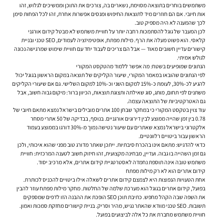
משתמשים בוחרים בתוצאה מסוימת, נשארים בה, צורכים את התוכן וממשיכים לגלוש, זהו
אות חיובי. אם הם חוזרים מיד לתוצאות החיפוש ומנסים אפשרות אחרת, זהו לכל הפחות סימן
לכך שהמענה לא היה מספיק טוב.
לכן המעבר של גוגל להסתמכות רחבה יותר על חוויית משתמש לא מבטל קידום אורגני
קלאסי. הוא פשוט מעלה את הרף. מילות מפתח, אופטימיזציה לעמודים, SEO טכני ובניית
קישורים עדיין חשובים מאוד — אבל הם צריכים לעבוד יחד עם חוויית שימוש שמרגישה נכונה
לגולש אמיתי.
הנתונים שמופיעים בשטח: מה אפשר ללמוד מהטקסט המקורי
לפי הנתונים שהובאו במאמר המקורי, שיעור הקליקים של תוצאה במקום הראשון בגוגל יכול
להגיע לכ-30%, לעומת כ-15% למקום השני וכ-10% למקום השלישי. גם אם שיעורי הקליקים
משתנים לפי תחום, מותג, סוג שאילתה ותצוגת תוצאות, הכיוון ברור: מיקום גבוה חשוב, אבל
גם האטרקטיביות של התוצאה עצמה.
עוד צוין בטקסט המקורי כי במחקר שבחן 100 אתרים מובילים בישראל נמצא מתאם חיובי של
0.78 בין זמן שהייה ממוצע לבין דירוגים אורגניים. בנוסף, בבדיקה של 50 אתרי מסחר
אלקטרוני בישראל נמצא שאתרים עם שיעור נטישה נמוך מ-30% דורגו בממוצע בעמוד
הראשון עבור ביטויים רלוונטיים.
כדאי להדגיש: מתאם אינו בהכרח סיבתיות. ייתכן שאתר מדורג טוב מפני שהוא איכותי, ולכן
גם זמן השהייה בו גבוה. ועדיין, מבחינה מקצועית, זהו חיזוק חשוב לטענה המרכזית: חוויית
משתמש טובה אינה תוספת נחמדה לאסטרטגיית קידום אתרים, אלא מרכיב יסוד.
קידום אתרים הוא לא רק מילות מפתח
אחת הטעויות הנפוצות היא לצמצם קידום אתרים לשאלה אילו ביטויים להכניס לכותרת.
בפועל, קידום אתרים בגוגל הוא מערכת שלמה של החלטות. מחקר מילות מפתח עוזר להבין
את השפה שבה הקהל מחפש. כתיבת תוכן SEO הופכת את ההבנה הזו לדפים שמספקים
תשובות. SEO טכני מוודא שהאתר נגיש, מהיר וסריק. בניית קישורים מחזקת סמכות ואמון.
חוויית משתמש מחברת את כל אלה לביצועים בפועל.