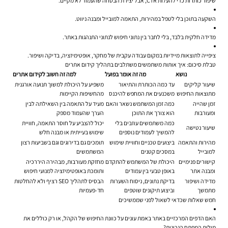
שיפור כותרות כדי להעלות CTR, אבל יצירת הבטחה שהעמוד לא מקיים.
השקעה בתוכן בלי לטפל במהירות, התאמה למובייל ומבנה ניווט.
מדידה חלקית בלבד, בלי לחבר בין נתוני חיפוש לנתוני התנהגות באתר.
ציפייה לתוצאות מיידיות במקום עבודה עקבית של מחקר, אופטימיזציה, בדיקה ושיפור.
טבלת סיכום: איך אותות משתמשים משתלבים בתהליך קידום אתרים
נושא
מה זה אומר בפועל
למה זה חשוב לקידום אתרים
שיעור קליקים
עד כמה הכותרת והתיאור
משפיע על היכולת למשוך תנועה אורגנית
מתוצאות החיפוש
משכנעים את המחפש להיכנס
מהחשיפות הקיימות
זמן שהייה
כמה זמן המשתמש נשאר והאם
מעיד על התאמה בין השאילתה לבין
ומעורבות
הוא צורך את התוכן
הערך שהעמוד מספק
כמה משתמשים עוזבים בלי
יכול להצביע על חוסר התאמה, חוויית
שיעור נטישה
להמשיך לעמודים נוספים
שימוש בעייתית או מבנה חלש
מהירות והתאמה
ביצועים טכניים וחוויית שימוש
תומכים גם בדירוגים וגם בשביעות רצון
למובייל
במסכים קטנים
המשתמשים
קישורים פנימיים
היכולת של המשתמש להתקדם
מחזקת מעורבות, מבהירה היררכיה
ומבנה אתר
באופן טבעי בין עמודים
ותומכת באופטימיזציה למנועי חיפוש
מדידה ושיפור
בדיקת נתונים, ניסוח השערות
הבסיס לתהליך SEO רציף ולא להחלטות
מתמשך
וביצוע תיקונים שוטפים
חד-פעמיות
חמש שאלות שכדאי לשאול לפני שממשיכים
האם הדפים המרכזיים באתר באמת עונים על כוונת החיפוש של הקהל, או רק כוללים את
מילות המפתח הנכונות?