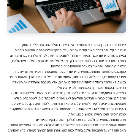
קידום אתרים בעידן אותות המשתמשים: איך השינוי בגוגל משנה את כללי המשחק
פעם היה קל יותר להסביר איך קידום אתרים עובד: מחקר מילות מפתח, התאמת כותרות,
בניית קישורים, שיפור מבנה האתר — והדרך לתוצאות הייתה, לפחות על הנייר, ברורה. היום
התמונה מורכבת יותר. גוגל לא מסתפקת רק במה שבעלי אתרים אומרים על הדפים שלהם,
אלא בוחנת יותר ויותר איך בני אדם אמיתיים מגיבים אליהם.
כאן נכנסים לתמונה אותות משתמשים: שיעור הקלקה מתוצאות החיפוש, זמן שהייה בדף,
מעבר בין עמודים, חזרה לתוצאות החיפוש, שימוש נוח במובייל ותחושת הערך שהאתר מייצר
בפועל. לא מדובר בתחליף ליסודות של קידום אתרים, אלא בשכבה שמחדדת את השאלה
החשובה באמת: האם הדף באמת עוזר למי שהגיע אליו.
המשמעות העסקית ברורה. אתר יכול להיות תקין מבחינה טכנית, עשיר במילות מפתח ובעל
פרופיל קישורים סביר — אבל אם הגולשים לא נשארים, לא מקליקים, לא מתקדמים ולא
מוצאים מענה, יהיה לו קשה לשמור על נראות אורגנית חזקה לאורך זמן. לכן, כל מי שעוסק
ב-
קידום אתרים
חייב להבין שהמשחק עבר מהתאמה למנוע חיפוש בלבד להתאמה עמוקה בין
כוונת חיפוש, תוכן, חוויית שימוש וביצועי אתר.
מהם אותות משתמשים, ולמה הם הפכו לכל כך חשובים בקידום אתרים
אותות משתמשים הם מדדים התנהגותיים שמלמדים מה הגולש עשה אחרי שפגש את האתר.
האם הוא לחץ על התוצאה שלכם בגוגל? כמה זמן נשאר? האם המשיך לעמוד נוסף? האם עזב