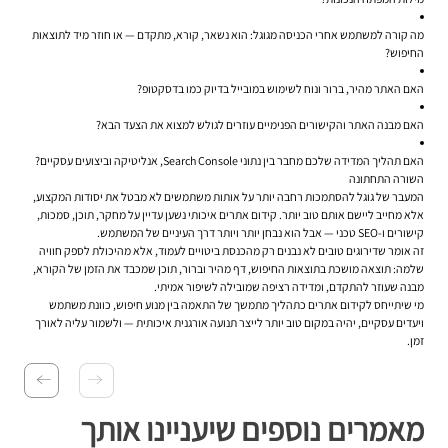
מה קורה למשתמש אחרי הכניסה מגוגל: הוא נשאר, קורא, מתקדם — או חוזר מיד לתוצאות
החיפוש?
האם האתר מהיר, ברור ונוח לשימוש במובייל בדיוק כמו בדסקטופ?
האם מבנה האתר והקישורים הפנימיים עוזרים לגולש למצוא את הצעד הבא?
האם תהליך המדידה שלכם מחבר בין נתוני Search Console, אנליטיקה וביצועים עסקיים?
השורה התחתונה
המעבר של גוגל להסתמכות רחבה יותר על אותות משתמשים לא מבטל את יסודות המקצוע,
אלא מחייב ליישם אותם טוב יותר. קידום אתרים איכותי נשען עדיין על מחקר, תוכן, סמכות,
קישורים ו-SEO טכני — אבל הוא נבחן יותר ויותר דרך העיניים של המשתמש.
זה אומר שדירוגים טובים לא נבנים רק מהכנסת ביטויים לעמוד, אלא מהיכולת לספק חוויה
שלמה: תוצאה מושכת בתוצאות החיפוש, דף מהיר וברור, תוכן שמכבד את הזמן של הקורא,
מבנה שעוזר להתקדם, ומדידה רציפה שמובילה לשיפור אמיתי.
מי שיתייחס לקידום אתרים כתהליך מתמשך של התאמה בין מנוע חיפוש, כוונת משתמש
ויעדים עסקיים, יהיה במקום טוב יותר לייצר תנועה אורגנית איכותית — ולשמור עליה לאורך
זמן.
מאמרים נוספים שיעניינו אותך