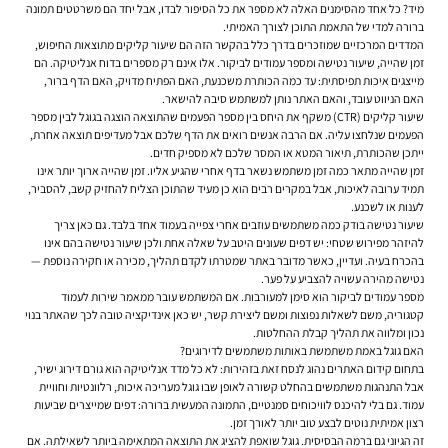
מיד? כל אחד מהסימנים האלה לא מספר את כל הסיפור לבדו, אבל יחד הם משרטטים תמונה
ברורה למדי של התאמת התוכן לצורך האמיתי.
המדדים המרכזיים שמוזכרים בדרך כלל בהקשר הזה הם שיעור קליקים מתוצאות החיפוש,
זמן שהייה, שיעור נטישה ומספר עמודים לביקור. אלו אינם רק מספרים בדוח אנליטיקה. הם
מייצגים איכות תפיסתית: עד כמה הכותרת משכנעת, האם הפתיח מדויק, האם הדף ברור,
האם הניווט עובד, והאם האתר נותן למשתמש סיבה להישאר.
שיעור קליקים (CTR)
משקף את היחס בין מספר הפעמים שהתוצאה הוצגה בגוגל לבין מספר
הפעמים שנלחצו עליה. אם הרבה אנשים רואים את הדף שלכם אבל מעדיפים תוצאה אחרת,
ייתכן שהכותרת, תיאור המטא או המסר שלכם לא מספיק חדים.
זמן שהייה
מתאר כמה זמן משתמש נשאר בדף אחרי שהגיע אליו. זמן שהייה ארוך יותר אינו
תמיד ערובה לאיכות, אבל במקרים רבים הוא כן מעיד שהתוכן הצליח להחזיק קשב, להסביר,
לענות או לשכנע.
שיעור נטישה
בודק כמה משתמשים עוזבים אחרי צפייה בעמוד אחד בלבד. גם כאן צריך
להיזהר מפירוש שטחי: יש דפים שעונים היטב על שאלה אחת ולכן שיעור נטישה בהם אינו
בהכרח בעיה. ועדיין, כאשר מדובר באתר שמטרתו לקדם תהליך, מכירה או חקירה נוספת —
נטישה מהירה עשויה להצביע על פער.
מספר עמודים לביקור
הוא סימן למעורבות. אם המשתמש עובר ממאמר שירות לעמוד
קטגוריה, משם לשאלות נפוצות ומשם ליצירת קשר, יש כאן אינדיקציה טובה לכך שהאתר בנוי
נכון ומלווה את תהליך קבלת ההחלטות.
האם גוגל באמת משתמשת באותות משתמשים לדירוגים?
בתחום קידום האתרים נהוג לנסח זאת בזהירות: לא כל מדד אנליטיקה הוא גורם דירוג ישיר,
אבל התנהגות משתמשים בהחלט קשורה לאופן שבו גוגל מעריכה איכות, רלוונטיות וחוויית
עמוד. גם בלי להיכנס לוויכוחים סמנטיים, התמונה המעשית ברורה: דפים שמייצרים שביעות
רצון אמיתית נוטים לבצע טוב יותר לאורך זמן.
זה הגיוני גם ברמה הבסיסית. גוגל שואפת להציג את התוצאה המתאימה ביותר לשאילתה. אם