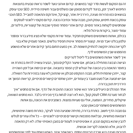
זה גם המקום לעשות סדר קצר במושגים.
קידום אורגני
נועד לשפר נראות טבעית בתוצאות
החיפוש לאורך זמן, בניגוד ל
קידום ממומן
שבו משלמים עבור חשיפה מיידית.
SEO טכני
עוסק
בנושאים כמו מהירות טעינה, היררכיית אתר, קנוניקל, אינדוקס והתאמה למובייל.
SEO תוכני
עוסק בכוונת חיפוש, עומק תוכן, מבנה עמוד וכתיבה נכונה.
קידום מקומי
רלוונטי לעסקים
שמחפשים לקוחות באזור מסוים.
קידום אתרי מסחר
מוסיף שכבות של קטגוריות, פילטרים,
עמודי מוצר, ביקורות וניהול מלאי.
בכולם, אותות משתמשים משחקים תפקיד. עמוד שירות מקומי שלא מציג מידע ברור ומספר
טלפון בולט יאבד פניות. קטגוריית מסחר איטית תפסיד גולשים. מאמר מעמיק שלא בנוי
לקריאה נוחה יתקשה להחזיק תשומת לב. אין כמעט תחום בתוך קידום אתרים שלא מושפע
מהמפגש שבין המשתמש לדף.
איך לשפר אותות משתמשים בלי ליפול לטריקים
הגישה הנכונה מתחילה באבחון. אם שיעור הקליקים נמוך, הבעיה עשויה להיות בכותרת או
בחוסר התאמה בין הכוונה של הגולש לבין המסר בתוצאה. אם יש כניסות אבל זמן השהייה
קצר, ייתכן שהפתיח חלש, מבנה הטקסט מבולגן או שהתוכן לא עונה במהירות על השאלה.
אם יש תנועה אבל מעט מעבר בין עמודים, ייתכן שחסרים קישורים פנימיים, קריאות המשך או
היררכיית תוכן ברורה.
אחד המהלכים היעילים ביותר הוא שיפור הכוונה התוכנית של הדף. אם אדם מחפש “איך
לבחור מערכת CRM לעסק קטן”, הוא לא רוצה לנחות בדף מכירתי בלבד. הוא מחפש השוואה,
שיקולים, מחירים, הטמעה, אולי גם טעויות נפוצות. כשמבינים את הכוונה, גם אותות
המשתמשים משתפרים באופן טבעי.
גם מבנה הדף חשוב. כותרת ברורה, פתיחה שמגיעה מהר לעיקר, כותרות משנה שימושיות,
דוגמאות מוחשיות, טבלאות מסכמות וקישורים פנימיים רלוונטיים — כל אלה עוזרים לגולש
להבין שהוא במקום הנכון. זו אופטימיזציה לעמודים במובן האמיתי שלה: לא רק התאמה
לרובוט, אלא התאמה לקריאה אנושית.
מהירות טעינה היא שכבה קריטית נוספת. כשהאתר איטי, האמון נשחק עוד לפני שהמשתמש