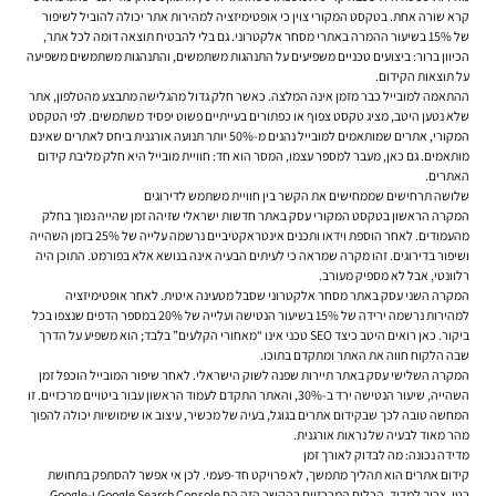
קרא שורה אחת. בטקסט המקורי צוין כי אופטימיזציה למהירות אתר יכולה להוביל לשיפור
של 15% בשיעור ההמרה באתרי מסחר אלקטרוני. גם בלי להבטיח תוצאה דומה לכל אתר,
הכיוון ברור: ביצועים טכניים משפיעים על התנהגות משתמשים, והתנהגות משתמשים משפיעה
על תוצאות הקידום.
ההתאמה למובייל כבר מזמן אינה המלצה. כאשר חלק גדול מהגלישה מתבצע מהטלפון, אתר
שלא נטען היטב, מציג טקסט צפוף או כפתורים בעייתיים פשוט יפסיד משתמשים. לפי הטקסט
המקורי, אתרים שמותאמים למובייל נהנים מ-50% יותר תנועה אורגנית ביחס לאתרים שאינם
מותאמים. גם כאן, מעבר למספר עצמו, המסר הוא חד: חוויית מובייל היא חלק מליבת קידום
האתרים.
שלושה תרחישים שממחישים את הקשר בין חוויית משתמש לדירוגים
המקרה הראשון בטקסט המקורי עסק באתר חדשות ישראלי שזיהה זמן שהייה נמוך בחלק
מהעמודים. לאחר הוספת וידאו ותכנים אינטראקטיביים נרשמה עלייה של 25% בזמן השהייה
ושיפור בדירוגים. זהו מקרה שמראה כי לעיתים הבעיה אינה בנושא אלא בפורמט. התוכן היה
רלוונטי, אבל לא מספיק מעורב.
המקרה השני עסק באתר מסחר אלקטרוני שסבל מטעינה איטית. לאחר אופטימיזציה
למהירות נרשמה ירידה של 15% בשיעור הנטישה ועלייה של 20% במספר הדפים שנצפו בכל
ביקור. כאן רואים היטב כיצד SEO טכני אינו “מאחורי הקלעים” בלבד; הוא משפיע על הדרך
שבה הלקוח חווה את האתר ומתקדם בתוכו.
המקרה השלישי עסק באתר תיירות שפנה לשוק הישראלי. לאחר שיפור המובייל הוכפל זמן
השהייה, שיעור הנטישה ירד ב-30%, והאתר התקדם לעמוד הראשון עבור ביטויים מרכזיים. זו
המחשה טובה לכך שבקידום אתרים בגוגל, בעיה של מכשיר, עיצוב או שימושיות יכולה להפוך
מהר מאוד לבעיה של נראות אורגנית.
מדידה נכונה: מה לבדוק לאורך זמן
קידום אתרים הוא תהליך מתמשך, לא פרויקט חד-פעמי. לכן אי אפשר להסתפק בתחושת
בטן. צריך למדוד. הכלים המרכזיים בהקשר הזה הם Google Search Console ו-Google