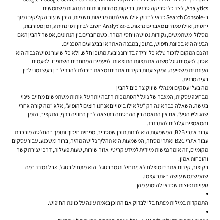
Analytics, לצד כלי סריקה טכנית, בדיקות מהירות וניתוח התנהגות משתמשים.
ב-Search Console כדאי לבדוק אילו שאילתות מביאות חשיפות, היכן שיעור הקליקים נמוך
יחסית, ואילו עמודים מאבדים נראות. ב-Analytics חשוב לבחון דפי נחיתה, זמן מעורבות,
מסלולי משתמשים, נקודות נטישה ויחסי המרה. כשמחברים בין הנתונים, אפשר להבין האם
הבעיה היא בכוונת חיפוש, בתוכן, במבנה האתר או בביצועים הטכניים.
זה גם המקום לזכור שלא כל ירידה בדירוג נובעת מתוכן חלש, ולא כל שיעור נטישה גבוה הוא
אסון. לפעמים גוגל משנה את תצוגת התוצאות. לפעמים המתחרים השתפרו. לפעמים
העונתיות משפיעה. המקצוענות בקידום אתרים נמצאת ביכולת להבדיל בין רעש זמני לבין
בעיה מבנית.
מה בעלי עסקים ומנהלי שיווק צריכים להבין
מבחינה עסקית, המעבר של גוגל להסתמכות רחבה יותר על אותות משתמשים מחייב שינוי
בגישה. השאלה כבר אינה רק “על אילו ביטויים אנחנו רוצים להופיע”, אלא “מה קורה אחרי
שהגולש הגיע”. אם אין התאמה בין ההבטחה בתוצאה לבין החוויה בדף, התקציב, הזמן
והמאמצים עלולים להתבזבז.
עבור אתרי B2B, המשמעות היא לבנות תוכן שמסביר, מפחית חיכוך ותומך בהחלטה מורכבת.
עבור אתרי B2C ואתרי מסחר, המשמעות היא תהליך גלישה מהיר, ברור ומשכנע. עבור עסקים
מקומיים, זה אומר נגישות מיידית למידע קריטי: אזור שירות, שעות פעילות, דרכי יצירת קשר
והוכחות אמון.
בקיצור, קידום אתרים מוצלח לא מתחיל ונגמר בגוגל. הוא מתחיל בגוגל, אבל נמדד במה
שהמשתמש עושה באתר עצמו.
טעויות נפוצות שכדאי להימנע מהן
התמקדות במילות מפתח בלי לבדוק אם התוכן באמת עונה על כוונת החיפוש.