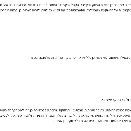
גי שמחבר בין מטרות העסק לבין צרכי הקהל לבין מבנה האתר. אסטרטגיית תוכן נכונה מגדירה אילו נושא
קטיביות של ההשקעה. מעבר לכך, אסטרטגיה מסייעת למנוע כפילויות, לזהות פערי תוכן ולבנות היררכיה ב
ס במילות מפתח, ולעיתים תוכן כללי מדי, חוסר מיקוד או הזנחה של מבנה האתר.
 ולמיצוב מקצועי עקבי.
אמה לכוונת החיפוש, כתיבה איכותית, מבנה נכון ותחזוקה שוטפת של נכסי התוכן. זהו לא מהלך חד-פעמ
היא מאפשרת לייצר תשתית שיווקית יעילה, לתמוך בתהליך המכירה והשירות, ולהפוך את האתר לכלי עבו
ות עקביות לאורך זמן. זהו הבסיס האמיתי לשיווק תוכן שעובד.