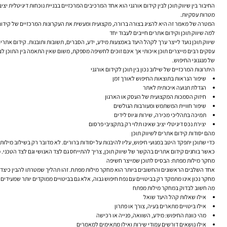
החיבור בין שיווק תוכן לבין קידום אורגני הוא אחד המרכיבים המרכזיים בבניית נוכחות דיגיטלית
מטרות עסקיות.
המטרה של מאמר זה היא להציג בצורה ברורה, מקצועית ומעשית את העקרונות המרכזיים של קידום את
למה שיווק תוכן וקידום אתרים חייבים לעבוד יחד
שיווק תוכן נועד לייצר ערך לקהל היעד באמצעות מידע, ידע, הסברים, תשובות ותובנות. קידום אתרים,
עסקים רבים מייצרים תוכן איכותי אך אינם זוכים לחשיפה מספקת, משום שאין התאמה בין התוכן ל
של מנגנוני החיפוש.
היתרונות המרכזיים של שילוב נכון בין תוכן לקידום אורגני
שיפור הנראות בתוצאות החיפוש לאורך זמן
הגדלת תנועה איכותית לאתר
חיזוק הסמכות המקצועית של העסק או הארגון
שיפור חוויית המשתמש ומעורבות הגולשים
תמיכה בתהליכי מכירה, שירות וגיוס לידים
יצירת נכס דיגיטלי יציב שאינו תלוי רק בתקציבי פרסום
מהם יסודות קידום אתרים לשיווק תוכן
כדי שתוכן יתפקד היטב במנועי חיפוש, עליו להיבנות על יסודות ברורים. לא מדובר רק בשילוב מיל
כאשר בוחנים
קידום אתרים
בהקשר של שיווק תוכן, צריך להתייחס גם לצד האנושי וגם לצד הטכני. מצ
מחקר מילות מפתח: הבסיס לתוכן שמייצר חשיפה
אחד השלבים הראשונים והחשובים ביותר הוא מחקר מילות מפתח. זהו תהליך שמטרתו להבין כיצד 
מחקר נכון אינו מתמקד רק בביטויים עם נפח חיפוש גבוה, אלא גם בביטויים ממוקדים יותר שמעיד
מה חשוב לבדוק במחקר מילות מפתח
אילו שאלות קהל היעד שואל
אילו ביטויים מתארים בעיה, צורך או פתרון
מהי כוונת החיפוש: מידע, השוואה, פנייה או רכישה
אילו נושאים דורשים עמודי שירות ואילו מתאימים למאמרים