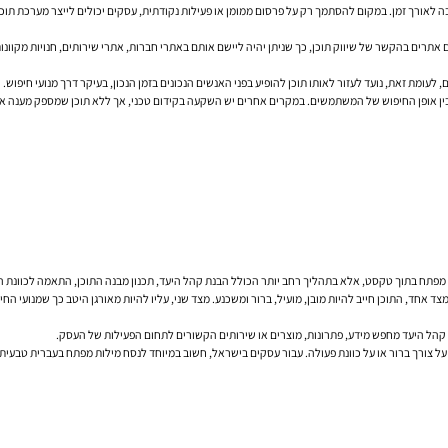
 יציבה לאורך זמן. במקום להסתמך רק על פרסום ממומן או פעילות נקודתית, עסקים יכולים לייצר מערכת
רים בהקשר של שיווק תוכן, כך שניתן יהיה ליישם אותם באתרי חברות, אתרי שירותים, חנויות מקוונות,
 לעומת זאת, נועד לעזור לאותו תוכן להופיע בפני האנשים הנכונים בזמן הנכון, בעיקר דרך מנועי חיפוש.
בין אופן החיפוש של המשתמשים. במקרים אחרים יש השקעה בקידום טכני, אך ללא תוכן שמספק מענה אמי
ות מפתח בתוך טקסט, אלא בתהליך רחב יותר הכולל הבנת קהל היעד, תכנון מבנה התוכן, התאמה לכוונת הח
ד אחד, התוכן חייב להיות מובן, מועיל, ברור ומשכנע. מצד שני, עליו להיות מאורגן היטב כך שמנועי הח
קהל היעד מחפש מידע, פתרונות, מוצרים או שירותים הקשורים לתחום הפעילות של העסק.
ים על צורך ברור או על כוונת פעולה. עבור עסקים בישראל, חשוב במיוחד לנסח מילות מפתח בעברית 