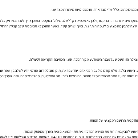
נעים מתוכן כללי מדי מצד אחד, או מכפילויות מיותרות מצד שני.
להבין מה מציעים לו, מה היתרונות, ואיך יוצרים קשר. כאשר התוכן לא תואם את שלב קבלת ההחלטה 
לשאלה הזו תשפיע על מבנה העמוד, עומק ההסבר, סגנון הכתיבה והקריאה לפעולה.
י חיפוש בלבד, אלא קודם כול עבור בני אדם. יחד עם זאת, תוכן טוב לקידום אורגני יודע לשלב בין שפה 
ים וצוותי תפעול אינם מחפשים מלל מיותר. הם רוצים להבין מה המשמעות, מה נדרש מהם, ומהו הערך המ
מחזק את הרושם המקצועי של המותג.
נועי חיפוש להבין במהירות את הנושא המרכזי, את תתי-הנושאים ואת הערך שמספק העמוד.
בכותרות H3 ו-H4, רשימות, הדגשות וטבלאות יכול לשפר משמעותית את הקריאות.