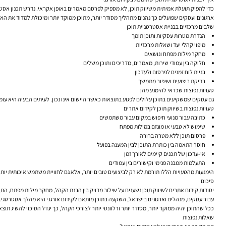
כדי להפיק תועלת אמיתית משיווק תוכן, לא מספיק לפרסם מאמרים באופן אקראי. נדרש תכנון אסטרט
ארגונים ועסקים שפועלים כך נהנים מתהליך מסודר יותר, מתוכן ממוקד יותר ומיכולת למדוד את האפ
שלבים מרכזיים בבניית אסטרטגיית תוכן
הגדרת מטרות עסקיות ותוכן תומך
מיפוי קהלי יעד ושאלות מרכזיות
מחקר מילות מפתח ונושאים
חלוקה בין עמודי שירות, מאמרים, מדריכים ותוכן משלים
בניית לוח זמנים לפרסום ולעדכון
בדיקת ביצועים ושיפור מתמשך
טעויות נפוצות שכדאי להימנע מהן
גם עסקים שמשקיעים בתוכן עלולים לפגוע בתוצאות כאשר היישום אינו נכון. לעיתים הבעיה היא עומ
טעויות נפוצות בשיווק תוכן לקידום אתרים
כתיבה עבור מנועי חיפוש במקום עבור משתמשים
שימוש לא טבעי או מוגזם במילות מפתח
פרסום תוכן ללא מטרה ברורה
חוסר התאמה בין כותרת התוכן לבין המענה בפועל
אי-עדכון של תכנים קיימים לאורך זמן
התעלמות ממבנה פנימי וקישורים בין עמודים
הימנעות מהטעויות הללו תורמת לא רק לביצועים טובים יותר, אלא גם לחוויית משתמש איכותית יותר
סיכום
יסודות קידום אתרים לשיווק תוכן נשענים על שילוב מדויק בין הבנת הקהל, מחקר מילות מפתח, הת
עבור עסקים, מנהלים וארגונים בישראל, השקעה בתוכן מותאם לקידום אורגני היא מהלך אסטרטגי. 
ככל שהתוכן יהיה ממוקד יותר, מסודר יותר ורלוונטי יותר לצורכי הקהל, כך יגדל הסיכוי להשיג תוצא
שאלות נפוצות