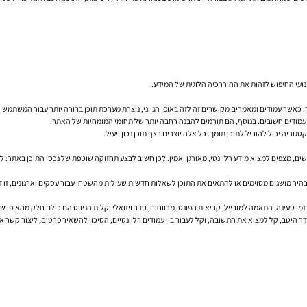
מנועי החיפוש לזהות את ההיררכיה הלוגית של המידע.
. כאשר עמודים ומאמרים מקושרים זה לזה באופן הגיוני, נוצרת מערכת תוכן ברורה יותר עבור המשתמש וע
עמודים חשובים. בנוסף, הם תורמים להבנה רחבה יותר של תחומי המומחיות של האתר.
וריה יכול להוביל לתוכן תומך. כל אלה יוצרים רצף תוכן נכון ויעיל.
ו גם משתמשים, מצפים למצוא מידע רלוונטי, מאורגן ואמין. לכן חשוב לבצע תחזוקה שוטפת של נכסי התוכן ב
יר מושגים מסוימים או להתאים את התוכן לשאלות חדשות שעולות מהשטח. עבור עסקים וארגונים, זו ד
מן טעינה, התאמה למובייל, קריאות הפונט, מרווחים, סדר ויזואלי וקלות הניווט הם כולם חלק מהאופן ש
היטב, קל למצוא את התשובה, וקל לעבור בין עמודים רלוונטיים, הסיכוי להשאיר פרטים, ליצור קשר א