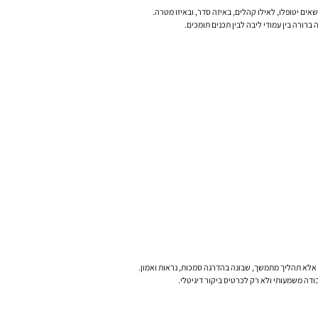
ים יטופלו, לאילו קהלים, באיזה סדר, ובאיזו מטרה.
רורה בין עמודי ליבה לבין תכנים תומכים.
י אלא תהליך מתמשך, שבונה בהדרגה סמכות, נראות ואמון.
דה משמעותי ולא רק לכרטיס ביקור דיגיטלי.