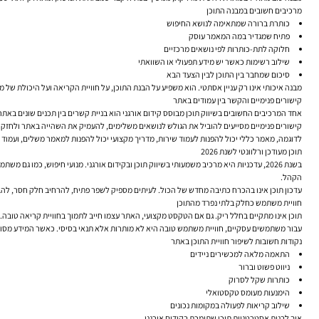
מרכיבים חשובים במבנה התוכן
כותרת ברורה שמתאימה לנושא החיפוש
פתיח שמגדיר במה המאמר עוסק
חלוקה לתת-כותרות לפי נושאים מרכזיים
שילוב רשימות כאשר יש מידע תפעולי או השוואתי
סיכום שמחבר בין התוכן לבין הצעד הבא
מבנה איכותי אינו רק עניין אסתטי. הוא משפיע על הבנת התוכן, על חוויית הקריאה ועל היכולת של 
קישורים פנימיים והקשר בין עמודים באתר
אחד המרכיבים החשובים בשיווק תוכן מבוסס קידום אורגני הוא בניית קשרים בין תכנים שונים באתר
קישורים פנימיים מסייעים להוביל את הגולש לנושאים משלימים, להעמיק את השהייה באתר ולחזק 
לדוגמה, מאמר כללי יכול להפנות לעמוד שירות, מדריך מקצועי יכול להפנות למאמר משלים, ועמוד קטג
תוכן מעודכן ורלוונטי לשנת 2026
בשנת 2026, עדכניות היא מרכיב משמעותי בשיווק תוכן ובקידום אורגני. מנועי חיפוש, כמ
הקהל.
עדכון תוכן אינו בהכרח כתיבה מחדש של הכול. לעיתים מספיק לשפר פתיח, להרחיב חלק חסר, להבה
חוויית משתמש כחלק בלתי נפרד מהתוכן
תוכן אינו מתקיים בחלל ריק. גם אם הטקסט מקצועי, האתר עצמו חייב לתמוך בחוויית קריאה טובה. ז
עבור משתמשים עסקיים, חוויית משתמש טובה היא לא מותרות אלא תנאי בסיסי. כאשר המידע מסודר 
נקודות חשובות לשיפור חוויית התוכן באתר
התאמה מלאה למכשירים ניידים
ניווט פשוט וברור
כותרות שקל לסרוק
הימנעות מעומס טקסטואלי
שילוב קריאות לפעולה במקומות נכונים
איך לבנות אסטרטגיית תוכן שתומכת בקידום אורגני