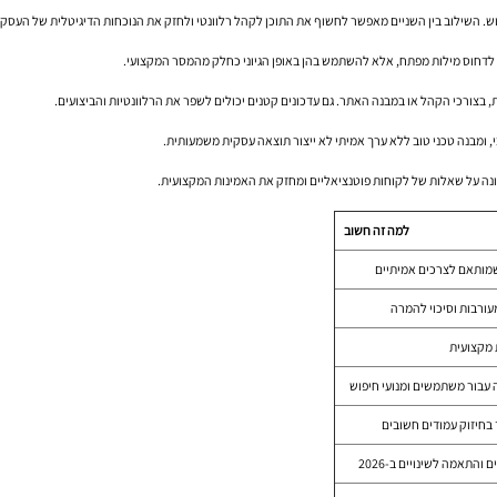
פוש. השילוב בין השניים מאפשר לחשוף את התוכן לקהל רלוונטי ולחזק את הנוכחות הדיגיטלית של העסק.
ך לדחוס מילות מפתח, אלא להשתמש בהן באופן הגיוני כחלק מהמסר המקצועי.
בצורכי הקהל או במבנה האתר. גם עדכונים קטנים יכולים לשפר את הרלוונטיות והביצועים.
, ומבנה טכני טוב ללא ערך אמיתי לא ייצור תוצאה עסקית משמעותית.
ונה על שאלות של לקוחות פוטנציאליים ומחזק את האמינות המקצועית.
למה זה חשוב
שמותאם לצרכים אמיתיים
עורבות וסיכוי להמרה
 מקצועית
עבור משתמשים ומנועי חיפוש
ך בחיזוק עמודים חשובים
 והתאמה לשינויים ב-2026