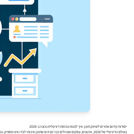
יסודות קידום אתרים לשיווק תוכן: איך לבנות נוכחות דיגיטלית נכונה ב-2026
בעולם הדיגיטלי של 2026, ארגונים, עסקים ומנהלים כבר מבינים שתוכן איכותי לבדו אינו מספיק. גם אתר מעוצב היטב, שירות מקצועי ומותג חזק לא יובילו בהכרח לחשיפה אם התוכן אינו מותאם למנועי חיפוש ולכוונת המשתמש. כאן נכנסים לתמונה יסודות קידום אתרים לשיווק תוכן.