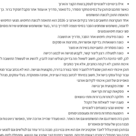
אילו ביטויים רלוונטיים לעסק בטווח הקצר והארוך
כאשר מתכננים תוכן על בסיס מחקר מסודר, כל מאמר, מדריך או עמוד אתר מקבל תפקיד ברור. כך נמ
התאמת התוכן לכוונת המשתמש
אחד העקרונות החשובים ביותר בקידום אורגני ב-2026 הוא התאמה לכוונת החיפוש. מנועי החיפוש מתקדמים יותר בזיהוי ההקשר, ולכן לא מספיק רק “לשלב מילה” בטקסט. התוכן צריך לענות במדויק על מה שהמשתמש מחפש.
לדוגמה, משתמש שמחפש הסבר בסיסי מצפה למדריך ברור, בעוד שמשתמש שמחפש שירות מסוים ירצה 
סוגי כוונת חיפוש נפוצים
כוונה מידעית:
חיפוש אחר הסבר, מדריך או תשובה
כוונה השוואתית:
בדיקת אפשרויות, פתרונות או ספקים
כוונה מסחרית:
התעניינות בשירות או מוצר
כוונה לפעולה:
רצון ליצור קשר, לקבוע פגישה או לבצע רכישה
לכן, לפני כתיבת כל תוכן, חשוב לשאול: מה בדיוק הגולש רוצה להבין, להשיג או לעשות? התשובה 
איכות התוכן: לא רק מה כותבים, אלא איך כותבים
תוכן איכותי הוא תוכן שמצליח להעביר מסר בצורה ברורה, מקצועית ונגישה. הוא לא נכתב עבור מנוע
עבור קהל עסקי בישראל, חשוב במיוחד לכתוב בצורה עניינית, אמינה וממוקדת. בעלי עסקים, מנהל
מאפיינים של תוכן איכותי לקידום אורגני
שפה מקצועית אך נגישה
פסקאות קצרות וקריאות
חלוקה לכותרות ברורות ותתי-נושאים
מענה ישיר לשאלות של הקהל
שימוש טבעי במונחים רלוונטיים
הימנעות מחזרות מיותרות ומעומס ניסוחים
תוכן כזה משרת גם את המשתמש וגם את האתר. הוא מעודד שהייה ארוכה יותר, מאפשר ניווט נוח ו
מבנה נכון של עמודים ומאמרים
גם תוכן מצוין עלול לאבד אפקטיביות אם הוא אינו בנוי נכון. מבנה ברור עוזר גם לגולשים וגם למ
מבנה טוב מתחיל בכותרת ראשית מדויקת, ממשיך בפתיח קצר שמציג את הנושא, ומתחלק לתת-סעיפים שמארגנים את המידע בצורה לוגית. שימוש 