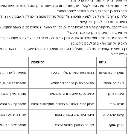
מה הקשר בין שיווק תוכן לבין קידום אורגני?
שיווק תוכן מספק מידע וערך לקהל היעד, בעוד קידום אורגני עוזר לתוכן הזה להופיע בתוצאות החי
האם כל תוכן באתר צריך להיות מותאם למילות מפתח?
כל תוכן צריך להיות רלוונטי לנושאי החיפוש של הקהל, אך ההתאמה צריכה להיות טבעית. אין צור
באיזו תדירות כדאי לעדכן תוכן קיים?
מומלץ לבצע בדיקה תקופתית של תכנים מרכזיים, במיוחד כאשר יש שינויים בשוק, בשפה המקצועית, 
מה חשוב יותר: איכות התוכן או המבנה הטכני?
שני המרכיבים חשובים ומשלימים זה את זה. תוכן איכותי ללא מבנה ברור עלול להיות פחות אפקטיבי
האם שיווק תוכן מתאים גם לעסקים קטנים?
כן. גם עסקים קטנים יכולים להפיק תועלת רבה מתוכן ממוקד ומותאם לחיפוש, במיוחד כאשר הוא ע
טבלת סיכום
נושא
המשמעות
מחקר מילות מפתח
הבנת שפת החיפוש של קהל היעד
מאפשר ליצור תוכן 
כוונת המשתמש
התאמת התוכן למטרה של הגולש
משפרת רלוונטיות, מ
איכות התוכן
כתיבה מקצועית, ברורה ושימושית
מחזקת אמון וסמכות
מבנה עמוד
ארגון התוכן באמצעות כותרות, פסקאות ורשימות
משפר קריאות והבנה 
קישורים פנימיים
חיבור בין תכנים ועמודים באתר
יוצר רצף ניווט ותומ
עדכון שוטף
שמירה על תוכן רלוונטי ועדכני
מסייע לשימור ביצועים