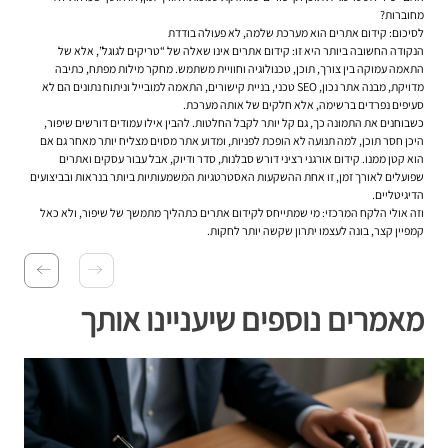
מחוברות?
לסיכום: קידום אתרים הוא מערכת שלמה, לא פעולה בודדת
הנקודה החשובה ביותר היא זו: קידום אתרים אינו שאלה של “טריקים לגוגל”, אלא של
התאמה עמוקה בין צורך, תוכן, טכנולוגיה וחוויית משתמש. מחקר מילות מפתח, כתיבה
מדויקת, מבנה אתר נכון, SEO טכני, בניית קישורים, התאמה למובייל וניתוח נתונים הם לא
סעיפים נפרדים ברשימה, אלא חלקים של אותה מערכת.
כשבוחנים את התמונה כך, גם קל יותר לקבל החלטות. להבין אילו עמודים דורשים שיפור,
היכן חסר תוכן, למה תנועה לא הופכת לפניות, ומדוע אתר מסוים מצליח יותר מאחר גם אם
הוא קטן ממנו. קידום אורגני רציני דורש סבלנות, סדר ודיוק, אבל עבור עסקים ואתרים
שפועלים לאורך זמן, זו אחת ההשקעות האסטרטגיות המשמעותיות ביותר בנראות ובביצועים
הדיגיטליים.
וזה אולי הלקח המרכזי: מי שמתייחס לקידום אתרים כתהליך מתמשך של שיפור, ולא כאל
קמפיין קצר, בונה לעצמו יתרון שקשה יותר לחקות.
מאמרים נוספים שיעניינו אותך