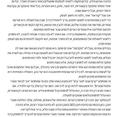
כתיבה וארגון מידע. קידום מקומי רלוונטי לעסקים שפועלים באזור גיאוגרפי מוגדר. קידום
אתרי מסחר מתמקד בקטגוריות, דפי מוצר, סינון, ניווט והמרות. בכל אחד מהמקרים, עקרונות
היסוד דומים, אבל היישום שונה.
איך גוגל “קוראת” אתר, ולמה זה חשוב לעסק
כדי להבין אופטימיזציה למנועי חיפוש, צריך להתחיל בדרך שבה גוגל פועלת: היא סורקת
עמודים, מפרשת את המבנה שלהם, מנסה להבין את הנושא, בודקת הקשרים וקישורים,
ולבסוף מחליטה אילו עמודים ראויים להופיע עבור שאילתות מסוימות.
מנקודת מבט עסקית, המשמעות ברורה. אם האתר לא בנוי בצורה שנוחה להבנה, לא מספיק
רלוונטי לשאלות של המשתמשים, או לא משדר אמינות, הוא יתקשה להתחרות גם אם העסק
עצמו מצוין.
במילים אחרות, גוגל לא “מקדמת” אתרים סתם. היא מנסה להציג תוצאות שנראות לה
שימושיות, ברורות ואמינות. לכן קידום אתרים בגוגל הוא למעשה עבודה כפולה: גם לשרת את
הגולש, וגם לעזור למנוע החיפוש להבין בדיוק מה יש בכל עמוד ולמי הוא מתאים.
מחקר מילות מפתח: לא לחפש רק נפח, אלא כוונת חיפוש
מחקר מילות מפתח הוא אחד היסודות החשובים ביותר בתהליך, אבל גם אחד התחומים שהכי
קל לעשות בהם טעויות. לא כל ביטוי עם נפח חיפוש גבוה הוא יעד נכון. השאלה האמיתית היא
מה המשתמש מתכוון למצוא.
מי שמחפש “קרם טבעי לעור יבש” לא נמצא באותו שלב כמו מי שמחפש “איך לבחור מוצרי
טיפוח טבעיים”. הראשון עשוי להיות קרוב לרכישה. השני עדיין בשלב בדיקה ולמידה. אם
האתר מציע רק דפי מכירה, הוא עלול לפספס קהל שמחפש מידע. אם הוא מציע רק מאמרים,
הוא עלול לפספס גולשים שמוכנים לפעולה.
לכן מחקר טוב אינו רק רשימת ביטויים. הוא מיפוי של נושאים, שאלות, שלבי החלטה ופערי
תוכן. כאן נכנסת גם כתיבת תוכן SEO במובן הנכון: לא כתיבה עבור רובוט, אלא כתיבה
שמבינה את השאלה מאחורי החיפוש ונותנת עליה מענה מלא, ברור ונוח לקריאה.
הדוגמה מהטקסט המקורי מדויקת: אתר שמוכר מוצרי טיפוח טבעיים לא צריך להסתפק בדף