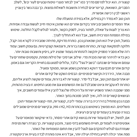
קטגוריה. הוא יכול לפרסם מדריך כמו “איך לבחור מוצרי טיפוח טבעיים לעור יבש”, לשלב
הסברים, השוואות, קריטריונים לבחירה ותשובות לשאלות נפוצות. כך נבנה גשר בין עניין
ראשוני לבין רכישה אפשרית.
תוכן טוב לא נמדד רק במילים, אלא במידת התועלת שלו
אחד המסרים החשובים ביותר בקידום אתרים הוא שתוכן איכותי חייב לעשות עבודה אמיתית.
הוא צריך לענות על שאלה, לפתור בעיה, לספק הקשר, ולעזור לגולש לקבל החלטה. שימוש
במילת המפתח המרכזית חשוב, אבל הוא לא תחליף לערך.
בפועל, תוכן יעיל הוא תוכן שמאורגן נכון. כותרת מדויקת, פתיחה שמבהירה לקורא מה יקבל,
חלוקה לפסקאות קצרות, כותרות משנה ברורות, ודוגמאות קונקרטיות. גם עומק חשוב: עמוד
רזה שלא מסביר מספיק יתקשה להתחרות בעמוד שמציג ידע, ניסיון ותשובות טובות יותר.
כאן כדאי להיזהר מגישה מכנית מדי. שילוב אגרסיבי של מילות מפתח, טקסטים שחוזרים על
עצמם או עמודים שנכתבו “בשביל גוגל” בלבד, עלולים לפגוע גם בחוויית הקריאה וגם באמון.
קידום אתרים חכם עובד דווקא כשהתוכן נשמע אנושי, ממוקד ומועיל.
מבנה אתר, היררכיה וקישורים פנימיים: הבסיס השקט של קידום אתרים
יש אתרים עם תוכן טוב, אבל בלי סדר. קטגוריות לא ברורות, עמודים שקשה להגיע אליהם,
כותרות לא עקביות וניווט שמבלבל גם את המשתמש וגם את מנוע החיפוש. זו בעיה מהותית,
מפני שמבנה האתר משפיע ישירות על היכולת של גוגל להבין אילו עמודים חשובים, איך
הנושאים קשורים זה לזה, ואיך לנתב סמכות בתוך האתר.
מבנה נכון מתחיל בהיררכיה ברורה: עמודי ליבה, קטגוריות, תתי-קטגוריות ועמודי תוכן
משלימים. הוא ממשיך בשימוש נכון בכותרות H2, H3 ו-H4, ובקישורים פנימיים שמובילים
בצורה טבעית בין עמודים קרובים רעיונית.
אם, למשל, יש לכם עמוד שירות בנושא קידום אתרי מסחר, כדאי שיקושר ממאמרים על
אופטימיזציה לעמודים, חוויית משתמש בדפי מוצר, ותכנון קטגוריות. כך נוצרת רשת פנימית
שעוזרת גם לגולש להתקדם וגם לגוגל להבין את תחום המומחיות של האתר.
מפת אתר יכולה לסייע בזחילה יעילה יותר, אבל היא אינה פותרת לבדה בעיית ארכיטקטורה.