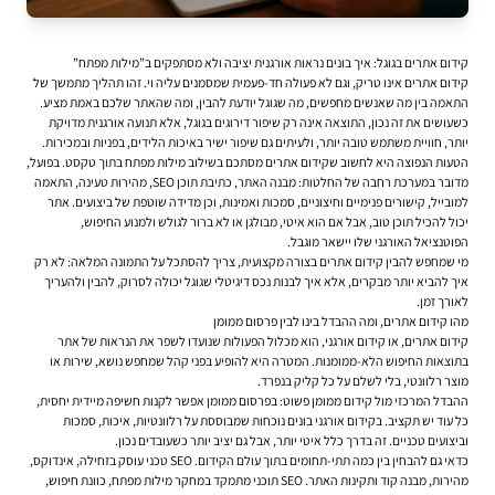
קידום אתרים בגוגל: איך בונים נראות אורגנית יציבה ולא מסתפקים ב”מילות מפתח”
קידום אתרים אינו טריק, וגם לא פעולה חד-פעמית שמסמנים עליה וי. זהו תהליך מתמשך של
התאמה בין מה שאנשים מחפשים, מה שגוגל יודעת להבין, ומה שהאתר שלכם באמת מציע.
כשעושים את זה נכון, התוצאה אינה רק שיפור דירוגים בגוגל, אלא תנועה אורגנית מדויקת
יותר, חוויית משתמש טובה יותר, ולעיתים גם שיפור ישיר באיכות הלידים, בפניות ובמכירות.
הטעות הנפוצה היא לחשוב שקידום אתרים מסתכם בשילוב מילות מפתח בתוך טקסט. בפועל,
מדובר במערכת רחבה של החלטות: מבנה האתר, כתיבת תוכן SEO, מהירות טעינה, התאמה
למובייל, קישורים פנימיים וחיצוניים, סמכות ואמינות, וכן מדידה שוטפת של ביצועים. אתר
יכול להכיל תוכן טוב, אבל אם הוא איטי, מבולגן או לא ברור לגולש ולמנוע החיפוש,
הפוטנציאל האורגני שלו יישאר מוגבל.
מי שמחפש להבין
קידום אתרים
בצורה מקצועית, צריך להסתכל על התמונה המלאה: לא רק
איך להביא יותר מבקרים, אלא איך לבנות נכס דיגיטלי שגוגל יכולה לסרוק, להבין ולהעריך
לאורך זמן.
מהו קידום אתרים, ומה ההבדל בינו לבין פרסום ממומן
קידום אתרים, או קידום אורגני, הוא מכלול הפעולות שנועדו לשפר את הנראות של אתר
בתוצאות החיפוש הלא-ממומנות. המטרה היא להופיע בפני קהל שמחפש נושא, שירות או
מוצר רלוונטי, בלי לשלם על כל קליק בנפרד.
ההבדל המרכזי מול קידום ממומן פשוט: בפרסום ממומן אפשר לקנות חשיפה מיידית יחסית,
כל עוד יש תקציב. בקידום אורגני בונים נוכחות שמבוססת על רלוונטיות, איכות, סמכות
וביצועים טכניים. זה בדרך כלל איטי יותר, אבל גם יציב יותר כשעובדים נכון.
כדאי גם להבחין בין כמה תתי-תחומים בתוך עולם הקידום. SEO טכני עוסק בזחילה, אינדוקס,
מהירות, מבנה קוד ותקינות האתר. SEO תוכני מתמקד במחקר מילות מפתח, כוונת חיפוש,