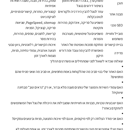
מספק ערך, בונה רלוונטיות ותומך
עומק, בהירות, מבנה, מענה לשאלות
תוכן
בשיפור דירוגים בגוגל
אמיתיות
עוזר לגוגל להבין היררכיה ולקוראים
קטגוריות, כותרות, קישורים פנימיים,
מבנה אתר
לנווט בקלות
לוגיקת ניווט
משפיע על סריקה, אינדוקס, מהירות
PageSpeed, sitemap, שגיאות
SEO טכני
ותקינות
סריקה, קנוניקל, הפניות
מובייל וחוויית
משפיעים על שימושיות, מעורבות
קריאות, לחצנים, טפסים, מהירות,
משתמש
והמרות
בהירות מסר
בניית קישורים
מחזקת סמכות ואמינות של האתר
איכות הקישורים, רלוונטיות, גיוון טבעי
מאפשרת להבין מה עובד ומה דורש
תנועה אורגנית, עמודי נחיתה, פניות,
מדידה
תיקון
מגמות לאורך זמן
שאלות שכדאי לשאול לפני שמתחילים או משדרגים תהליך
האם האתר שלי בנוי סביב מה שהלקוחות באמת מחפשים, או סביב מה שאני מניח שהם
מחפשים?
האם עמודי השירות והמוצר שלי נותנים מענה מלא וברור, או רק “נראים טוב” מבחינה
שיווקית?
האם יש בעיות טכניות, מבניות או חווייתיות שמגבילות את היכולת של גוגל ושל המשתמשים
להתקדם באתר?
האם אני מודד הצלחה רק לפי מיקומים, או גם לפי איכות התנועה, פניות וביצועים עסקיים?
האם יש לי אסטרטגיית תוכן וקישורים שמחזקת סמכות לאורך זמן, או אוסף פעולות לא