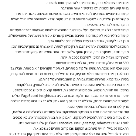
אם האתר עצמו לא ברור, גם מפת אתר לא תהפוך אותו למסודר.
בניית קישורים וסמכות: לא כל קישור שווה אותו דבר
קישורים חיצוניים ממשיכים להיות אות חשוב בהערכת סמכות ואמינות. כאשר אתר אחר
מקשר לתוכן שלכם, הוא למעשה מאותת שיש כאן מקור שכדאי להתייחס אליו. אבל בעולם
הזה, הכמות לבדה אינה מספיקה.
קישור מאתר רלוונטי, מקצועי ובעל אמינות גבוה יותר עשוי להיות משמעותי בהרבה מעשרות
קישורים חלשים או לא קשורים. זו הסיבה שבניית קישורים איכותית נשענת על שיתופי פעולה,
תוכן ראוי לקישור, אזכורים טבעיים ופעילות חכמה לטווח ארוך.
חשוב גם לזכור שסמכות אתר אינה נבנית רק מחוץ לאתר. היא נוצרת גם מתוך עקביות תוכן,
מיקוד נושאי, ניסיון מצטבר, ועדכון שוטף של עמודים. אתר שמציג ידע עמוק בתחום אחד
לאורך זמן, מגדיל את הסיכוי להיתפס כסמכותי יותר.
SEO טכני: החלק שפחות רואים, אבל מרגישים בתוצאות
SEO טכני הוא שכבת התשתית של קידום אתרים. לא תמיד הקוראים רואים אותה, אבל גוגל
בהחלט כן. אם דפים חשובים לא נסרקים, אם יש כפילויות, הפניות שגויות, תגיות לא תקינות,
בעיות אינדוקס או מהירות נמוכה, גם התוכן הטוב ביותר עלול להיתקע.
אחד המרכיבים הבולטים הוא מהירות טעינה. גולשים לא אוהבים להמתין, וגוגל לוקחת
בחשבון את חוויית השימוש. אופטימיזציה לתמונות, דחיסת קבצים, שימוש במטמון דפדפן,
שיפור שרת ואיתור קוד מכביד הם חלק מהעבודה. כלים כמו PageSpeed Insights יכולים
לעזור לזהות צווארי בקבוק, אבל לא כל ציון נמוך הוא אסון, ולא כל ציון גבוה מבטיח הצלחה.
צריך לקרוא את ההמלצות בהקשר עסקי וטכני.
עוד שכבה חשובה היא תקינות הסריקה והאינדוקס: אילו עמודים גוגל יכולה להגיע אליהם,
אילו עמודים היא בוחרת להכניס לאינדקס, והאם קיימות בעיות שמונעות זאת. כאן נכנסים
לתמונה גם קבצי sitemap, robots, תגיות canonical וניהול נכון של גרסאות עמודים.
התאמה למובייל וחוויית משתמש: המקום שבו קידום אתרים פוגש מציאות
המעבר למובייל שינה את כללי המשחק מזמן. אתר שלא עובד היטב במסך קטן אינו רק בעיית