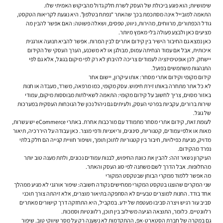
שימושיות; הוא פוגע ביכולת של העסק לשרת חלק גדול מהביקוש האמיתי שלו.
התאמה למובייל אינה מסתכמת בכך שהאתר “נפתח בטלפון”. היא נוגעת לקריאות הטקסט,
גודל הכפתורים, מרווחים, מהירות, ניווט, טפסים, ושאלה פשוטה: האם אפשר להבין מה
מציעים כאן ולבצע פעולה בלי מאמץ מיותר.
כאן נמצא גם החיבור הישיר בין קידום אתרים לבין המרות. אפשר להביא תנועה אורגנית
איכותית, אבל אם עמוד הנחיתה עמוס, מבולגן או לא משכנע, הערך העסקי של הקידום
יישחק. לכן אופטימיזציה לעמודים צריכה להיבחן לא רק לפי מיקום בגוגל, אלא גם לפי
התנהגות משתמשים בפועל.
קידום מקומי וקידום אתרי מסחר: אותו עיקרון, יישום אחר
לא כל אתר מתחרה באותו זירת חיפוש. עסק מקומי, כמו מרפאה, משרד, מעבדה או חנות
באזור מסוים, צריך לחשוב על קידום מקומי: התאמה לשאילתות מבוססות מיקום, עמודי
שירות ברורים, עקביות בפרטי העסק, ולעיתים גם ניהול נכון של הנוכחות העסקית במערכות
של גוגל.
לעומת זאת, קידום אתרי מסחר מתמודד עם מורכבות אחרת. באתרי eCommerce יש עשרות,
מאות או אלפי עמודים, קטגוריות, סינונים, וריאציות ודפי מוצר. כאן עבודה על היררכיה, תיאור
מדויק, מניעת כפילויות, חיבור בין קטגוריות לתוכן תומך, ושיפור חוויית קנייה הם חלק בלתי
נפרד מהקידום.
העיקרון נשאר זהה: להבין את כוונת החיפוש, לבנות עמודים נכונים, ולתת מענה טוב יותר
מהחלופות. אבל הדרך לשם משתנה לפי סוג העסק והאתר.
מה אפשר ללמוד ממקרי הבוחן שבטקסט המקורי
שני המקרים שהוצגו בטקסט המקורי ממחישים נקודה חשובה: שיפור אורגני לא מגיע ממהלך
אחד בודד. החנות למוצרים טבעיים לא הסתפקה בתיאור מוצרים, אלא זיהתה צורך תוכני
סביב עור רגיש ויצרה סביבו מעטפת של ידע. במקביל, היא התחזקה דרך קישורים מאתרים
רלוונטיים. כלומר, התוצאה הגיעה משילוב בין תוכן, רלוונטיות וסמכות.
גם במקרה של חברת הסטארט-אפ, ההתקדמות לא נשענה רק על מסר שיווקי טוב. שיפור