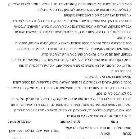
מהירות האתר, יצירת תוכן איכותי ובניית קישורים עבדו יחד. זהו שיעור חשוב לכל מנהל שיווק
או בעל עסק: קידום אתרים כמעט אף פעם לא נשען על רכיב אחד בלבד.
איך מודדים הצלחה בלי ליפול לאובססיית מיקומים
אחת הבעיות בענף היא התמקדות יתר בשאלה “באיזה מקום אני בגוגל”. זו שאלה לגיטימית,
אבל לא מספיקה. הצלחה אורגנית נמדדת גם באיכות התנועה, בשיעור המעורבות, בכמות
הפניות הרלוונטיות, בביצועי עמודי ליבה, וביכולת של האתר לכסות יותר נושאים חשובים
לאורך זמן.
המדידה צריכה לכלול לפחות ארבעה מימדים: נראות אורגנית, תנועה אורגנית, התנהגות
משתמשים ופעולות עסקיות. במילים פשוטות: האם יותר אנשים רואים אתכם, האם הם
נכנסים, האם הם נשארים, והאם הם עושים את מה שרציתם שיקרה.
בדיוק כאן ניתוח נתונים הופך לכלי ניהולי, לא רק טכני. הוא עוזר להבין אילו עמודים צריכים
שדרוג, איפה הכוונה של המשתמש לא נענית מספיק טוב, ואיפה יש הזדמנויות חדשות
להרחבת התוכן.
שגיאות נפוצות שכדאי להימנע מהן
במקרים רבים, אתרים לא נכשלים בגלל חוסר השקעה, אלא בגלל פיזור. הם מנסים לקדם
הכול בבת אחת, כותבים עמודים דומים מדי, מתעלמים מבעיות טכניות, או משקיעים בקישורים
בלי לבנות בסיס תוכני נכון.
טעות נוספת היא להסתכל על קידום אתרים כעל פרויקט קצר. בפועל, זהו תהליך של למידה
ושיפור. גוגל מתעדכנת, השוק משתנה, המתחרים משתפרים, והתנהגות החיפוש זזה יחד עם
המציאות העסקית. מי שלא מודד, לא מעדכן ולא מדייק, נשאר מאחור גם אם התחיל חזק.
טבלת סיכום: מה באמת משפיע על קידום אתרים
נושא
למה הוא חשוב
מה לבדוק בפועל
מחקר מילות
מכוון את האתר לשאלות ולביקוש
כוונת חיפוש, שלבי החלטה, פערי תוכן
מפתח
האמיתי