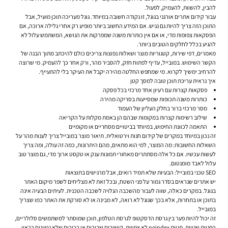
להבין, להשוות, להעמיק, לפעול.
עבור קידום אתרים אורגני בגוגל, זו נקודה חשובה במיוחד. גוגל מעריכה תוכן מועיל, אבל
התוכן הזה צריך להיות גם נגיש. אם המידע החשוב ביותר מופיע רק אחרי גלילה ארוכה, אם
הפסקאות צפופות מדי, או אם אין כותרות משנה שמפרקות את הנושא, המשתמש עלול לא
להגיע בכלל לחלקים הטובים ביותר.
מאמרים, דפי שירות, קטגוריות מוצר ושאלות נפוצות צריכים כולם להיכתב מתוך הבנה של
הקשר השימוש. במובייל, עדיף לפתוח חזק, להסביר מהר, ורק אחר כך להעמיק. מי שרוצה
להרחיב ימשיך לקרוא. מי שמחפש החלטה מהירה יקבל את העיקר בלי להתעייף.
איך נראית עריכת תוכן טובה למסך קטן
פסקאות קצרות עם רעיון אחד מרכזי בכל פסקה
כותרות משנה תכופות שמסייעות בסריקה מהירה
מסר מרכזי ברור בחלק העליון של העמוד
שילוב רשימות קצרות במקומות שבהם הן באמת מקלות על הקריאה
התאמה לכוונת החיפוש, במיוחד בביטויים מסחריים או מקומיים
זה נכון במיוחד במקרים של קידום חנות וירטואלית. תיאור מוצר במובייל צריך לענות מהר על
השאלות החשובות: מה המוצר, למי הוא מתאים, מהם היתרונות, כמה זה עולה, ומה צריך
לעשות עכשיו. אם כל אלה מסתתרים מאחורי תמונות ענק או טקסט ארוך מדי, גם מוצר טוב
עלול לאבד מומנטום.
SEO טכני במובייל: הבעיות שלא תמיד רואים, אבל מרגישים בתוצאות
יש אתרים שנראים בסדר גמור על פני השטח, ובכל זאת לא מצליחים לשפר מיקום האתר
בגוגל. במקרים כאלה, שווה לעבור מהשכבה הגלויה לשכבה הטכנית. לעיתים הבעיה אינה
בתוכן או בתחרות, אלא בכך שגוגל לא רואה, לא מבינה או לא סורקת את האתר כמו שצריך
במובייל.
זה יכול להיות פער בין גרסת הדסקטופ לגרסת הטלפון, תוכן שמוסתר למשתמשים סלולריים,
הפניות שגויות, תגיות noindex לא צפויות, קישורים שבורים או רכיבים שלא נטענים כראוי.