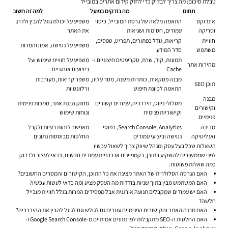
טבלת סיכום: מה צריך לבדוק כדי לחזק קידום אתרים במובייל
תחום
מה בודקים בפועל
למה זה חשוב
אינדוקס
התאמה מלאה של גרסת המובייל, כיסוי
משפיע על יכולת גוגל להבין ולדרג
וסריקה
עמודים, חסימות ושגיאות
את האתר
חוויית
קריאות, גודל כפתורים, תפריט, טפסים,
משפיע על נטישה, אמון והמרות
משתמש
סדר המידע
תמונות, קוד, שרת, סקריפטים חיצוניים ו-
משפיע על חוויית שימוש ועל
מהירות אתר
Cache
ביצועים אורגניים
מבנה פסקאות, כותרות משנה, מסר עליון,
משפר קריאות, מעורבות
תוכן SEO
התאמה לכוונת חיפוש
ורלוונטיות
מבנה
מסלולי ניווט, היררכיה, עמודים קשורים
מחזק הבנת אתר, סמכות פנימית
וקישורים
וקישוריות פנימית
ונוחות שימוש
פנימיים
מדידה
Search Console, Analytics, דפוסי
מאפשר לזהות בעיות ולקבל
ואנליטיקה
נטישה וביצועי עמודים
החלטות מבוססות נתונים
השאלות שכל בעל עסק ומנהל שיווק צריך לשאול עכשיו
לפני שממשיכים להשקיע בתוכן, בקמפיינים או בבניית עמודים חדשים, כדאי לעצור ולבדוק
כמה שאלות פשוטות:
האם הגרסה הסלולרית של האתר מציגה את כל התוכן, הקישורים והמסרים החשובים?
האם המשתמש מבין בתוך שניות בודדות מה העסק מציע ומה כדאי לעשות עכשיו?
האם יש עמודים שמקבלים תנועה אורגנית אבל מפסידים המרות בגלל חוויית מובייל
חלשה?
האם מבנה האתר והקישורים הפנימיים עוזרים גם לגולש וגם לגוגל להבין את ההיררכיה?
האם החלטות ה-SEO מתקבלות לפי נתונים אמיתיים מ-Google Search Console ו-