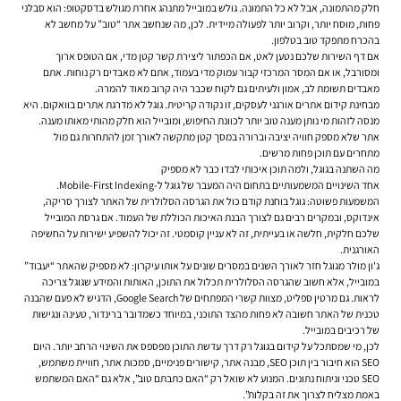
חלק מהתמונה, אבל לא כל התמונה. גולש במובייל מתנהג אחרת מגולש בדסקטופ: הוא סבלני
פחות, מוסח יותר, וקרוב יותר לפעולה מיידית. לכן, מה שנחשב אתר “טוב” על מחשב לא
בהכרח מתפקד טוב בטלפון.
אם דף השירות שלכם נטען לאט, אם הכפתור ליצירת קשר קטן מדי, אם הטופס ארוך
ומסורבל, או אם המסר המרכזי קבור עמוק מדי בעמוד, אתם לא מאבדים רק נוחות. אתם
מאבדים תשומת לב, אמון ולעיתים גם לקוח שכבר היה קרוב מאוד להמרה.
מבחינת קידום אתרים אורגני לעסקים, זו נקודה קריטית. גוגל לא מדרגת אתרים בוואקום. היא
מנסה לזהות מי נותן מענה טוב יותר לכוונת החיפוש, ומובייל הוא חלק מהותי מאותו מענה.
אתר שלא מספק חוויה יציבה וברורה במסך קטן מתקשה לאורך זמן להתחרות גם מול
מתחרים עם תוכן פחות מרשים.
מה השתנה בגוגל, ולמה תוכן איכותי לבדו כבר לא מספיק
אחד השינויים המשמעותיים בתחום היה המעבר של גוגל ל-Mobile-First Indexing.
המשמעות פשוטה: גוגל בוחנת קודם כול את הגרסה הסלולרית של האתר לצורך סריקה,
אינדוקס, ובמקרים רבים גם לצורך הבנת האיכות הכוללת של העמוד. אם גרסת המובייל
שלכם חלקית, חלשה או בעייתית, זה לא עניין קוסמטי. זה יכול להשפיע ישירות על החשיפה
האורגנית.
ג'ון מולר מגוגל חזר לאורך השנים במסרים שונים על אותו עיקרון: לא מספיק שהאתר “יעבוד”
במובייל, אלא חשוב שהגרסה הסלולרית תכלול את התוכן, האותות והמידע שגוגל צריכה
לראות. גם מרטין ספליט, מצוות קשרי המפתחים של Google Search, הדגיש לא פעם שהבנה
טכנית של האתר חשובה לא פחות מהצד התוכני, במיוחד כשמדובר ברינדור, טעינה ונגישות
של רכיבים במובייל.
לכן, מי שמסתכל על קידום בגוגל רק דרך עדשת התוכן מפספס את השינוי הרחב יותר. היום
SEO הוא חיבור בין תוכן SEO, מבנה אתר, קישורים פנימיים, סמכות אתר, חוויית משתמש,
SEO טכני וניתוח נתונים. המנוע לא שואל רק “האם כתבתם טוב”, אלא גם “האם המשתמש
באמת מצליח לצרוך את זה בקלות”.