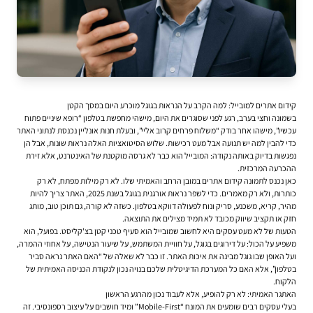
קידום אתרים למובייל: למה הקרב על הנראות בגוגל מוכרע היום במסך הקטן
בשמונה וחצי בערב, רגע לפני שסוגרים את היום, מישהי מחפשת בטלפון “רופא שיניים פתוח
עכשיו”, מישהו אחר בודק “משלוח פרחים קרוב אליי”, ובעלת חנות אונליין נכנסת לנתוני האתר
כדי להבין למה יש תנועה אבל מעט רכישות. שלוש הסיטואציות האלה נראות שונות, אבל הן
נפגשות בדיוק באותה נקודה: המובייל הוא כבר לא גרסה מוקטנת של האינטרנט, אלא זירת
ההכרעה המרכזית.
כאן נכנס לתמונה
קידום אתרים
במובן הרחב והאמיתי שלו. לא רק מילות מפתח, לא רק
כותרות, ולא רק מאמרים. כדי לשפר נראות אורגנית בגוגל בשנת 2025, האתר צריך להיות
מהיר, קריא, משכנע, סריק ונוח לפעולה דווקא בטלפון. כשזה לא קורה, גם תוכן טוב, מותג
חזק או תקציב שיווק מכובד לא תמיד מצילים את התוצאה.
הטעות של לא מעט עסקים היא לחשוב שמובייל הוא סעיף טכני קטן בצ'קליסט. בפועל, הוא
משפיע על הכול: על דירוגים בגוגל, על חוויית המשתמש, על שיעור הנטישה, על אחוזי ההמרה,
ועל האופן שבו גוגל מבינה את איכות האתר. זו כבר לא שאלה של “האם האתר נראה סביר
בטלפון”, אלא האם כל המערכת הדיגיטלית שלכם בנויה נכון לנקודת הכניסה האמיתית של
הלקוח.
האתגר האמיתי: לא רק להופיע, אלא לעבוד נכון מהרגע הראשון
בעלי עסקים רבים שומעים את המונח “Mobile-First” ומיד חושבים על עיצוב רספונסיבי. זה