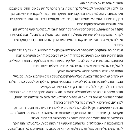
המובייל שינה גם את כוונת החיפוש
כדי להבין למה התאמה למובייל כל כך חשובה, צריך להסתכל רגע על אופי החיפושים עצמם.
חיפוש במובייל הוא לעיתים קרובות קצר יותר, ממוקד יותר וקשור להקשר מיידי: מקום, זמן,
צורך, דחיפות. זו הסיבה שביטויי זנב ארוך, חיפושים מקומיים ודפי נחיתה אורגניים ממוקדים
הפכו חשובים יותר עבור עסקים רבים.
ניקח דוגמה פשוטה. גולש שמחפש מהמחשב “רואה חשבון לעסק קטן” עשוי להקדיש זמן
לקריאה מעמיקה. גולש שמחפש מהטלפון “רואה חשבון מומלץ בתל אביב” רוצה להבין מהר
מי רלוונטי, מי אמין, ואיך יוצרים קשר. זה משנה את הדרך שבה כותבים, בונים, ומקדמים
עמודים.
זו גם הסיבה שמחקר מילות מפתח לא יכול להישען רק על נפח חיפוש. הוא צריך לשלב הקשר.
האם החיפוש הוא אינפורמטיבי או מסחרי? האם יש רכיב מקומי? האם המשתמש רוצה
השוואה, תשובה מהירה או פעולה מיידית? קידום אתר תדמית בגוגל וקידום חנות וירטואלית,
למשל, ידרשו לעיתים מבני עמוד שונים לגמרי גם אם פועלים באותו תחום.
החזית הראשונה: חוויית משתמש שלא דורשת מאמץ
יש אתרים שנראים נהדר במצגת, אבל מתפרקים ברגע שפוגשים משתמש אמיתי. במובייל,
הבעיה הזו בולטת במיוחד. גולש לא אמור לצבוט את המסך כדי לקרוא, לפספס כפתור שלוש
פעמים כדי ללחוץ, או לגלול יותר מדי רק כדי להבין מה העסק מציע.
חוויית משתמש טובה במובייל מתחילה בבהירות. מה אני רואה במסך הראשון? האם הכותרת
מסבירה מיד מה מציעים לי? האם יש כפתור ברור לפעולה? האם אפשר לנווט לשירותים,
למוצרים, למחירים או ליצירת קשר בלי להילחם באתר?
מבחינת אופטימיזציית On Page, אלו לא פרטים שוליים. היררכיית כותרות, סדר המידע,
מיקום CTA, ריווח טקסט, מבנה תפריט, קריאות פונטים ושימוש נכון באלמנטים ויזואליים —
כל אלה משפיעים גם על ההתנהגות באתר וגם על היכולת של התוכן לעבוד.
דוגמה נפוצה היא טופס לידים. על מחשב הוא עשוי להיראות סביר, אבל בטלפון הוא הופך
לרצף מתיש של שדות, מקלדות מתחלפות ואי-ודאות. במצב כזה המשתמש לא חושב “הטופס