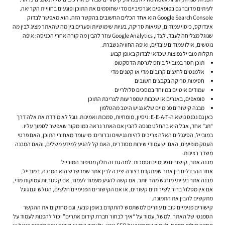
לעיתים מדובר גם בפופאפים אגרסיביים מדי שחוסמים את התוכן ופוגעים בחוויית הקריאה.
Google Search Console הוא אחד הכלים החשובים בהקשר הזה. הוא מאפשר לבדוק
אינדוקס, כיסוי עמודים, שגיאות סריקה, בעיות שימושיות ופערים בין מה שהאתר מציג לבין מה
שגוגל מצליחה לעבד. לצדו, Google Analytics עוזר להבין מה קורה אחרי הכניסה: איפה
נוטשים, אילו עמודים עובדים, ואיפה החוויה נשברת.
תקלות מובייל נפוצות שכדאי לבדוק באופן קבוע
תוכן חסר במובייל ביחס לגרסת הדסקטופ
אלמנטים לחיצים קרובים מדי או קטנים מדי
חסימות סריקה בקבצים חשובים
עמודים איטיים במיוחד במסכים סלולריים
פופאפים, באנרים או שכבות שמפריעות לצריכת התוכן
מבנה קישורים פנימיים שלא נגיש היטב מהטלפון
כאן גם נכנס נושא ה-E-E-A-T: ניסיון, מומחיות, סמכות ואמינות. גוגל לא מודדת את אלה דרך
“תג” אחד, אבל היא בהחלט מנסה להבין אם האתר נראה כמו מקור שאפשר לסמוך עליו.
במובייל, הסיגנלים האלה צריכים להיות נגישים וברורים: מי עומד מאחורי התוכן, האם פרטי
העסק מופיעים, האם יש עמודי שירות מסודרים, האם קל להגיע למידע משלים, והאם המבנה
משדר רצינות.
מבנה אתר, קישורים פנימיים וסמכות: למה גם זה חלק מסיפור המובייל
אחד ההבדלים בין אתר שמתקדם בצורה יציבה לבין אתר שמדשדש הוא המבנה. במובייל,
מבנה אתר בעייתי מורגש מהר יותר. אם קשה להגיע מעמוד לעמוד, אם קטגוריות עמוקות מדי,
אם אין מסלול ברור לשירותים קשורים, או אם הקישורים הפנימיים חלשים, הגולש וגם גוגל
מתקשים להבין את התמונה.
קישורים פנימיים טובים עוזרים למשתמש להתקדם באופן טבעי, וגם מחזקים את ההקשר
הסמנטי של האתר. למשל, עמוד על “איך לבחור חברת קידום אתרים” יכול להפנות לעמוד על