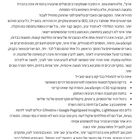
ארוך”, אלא פשוט עוזב. זו הסיבה שעסקים רבים מגלים שהבעיה בהמרות אינה בהכרח
בתנועה האורגנית, אלא בחוויית השימוש בדפי המפתח.
מהירות אתר: המקום שבו מאבדים גולשים לפני שהתוכן מתחיל לעבוד
אם יש גורם אחד שמחבר בין SEO, UX וביצועים עסקיים, זה מהירות. במובייל, כל עיכוב מורגש
יותר. החיבור הסלולרי לא תמיד יציב, הקשב קצר יותר, וכל שנייה נוספת נתפסת כמו תקלה.
אתר איטי לא רק פוגע בתחושה; הוא פוגע בסיכוי שהמשתמש יישאר.
לרוב, הבעיה אינה דרמטית אחת אלא הצטברות של עשרות החלטות קטנות: תמונות כבדות,
JavaScript מיותר, תוספים לא מנוהלים, שרת איטי, סקריפטים חיצוניים, פונטים מרובים או
באנרים שמעמיסים על המסך הראשון. כל אחד מהם נסבל לבד. יחד, הם יוצרים צוואר בקבוק.
כשמדברים על אופטימיזציה לאתר, חשוב להבין שמהירות אינה רק משימה של מתכנת. זו
החלטה עסקית. אתר מהיר יותר מאפשר לגולש להגיע מהר יותר לערך, למוצר או ליצירת
קשר. במקרים רבים זה מתבטא ביותר תנועה איכותית, יותר צפיות בדפים, ויחסי המרה טובים
יותר.
איפה כדאי להתחיל בבדיקת ביצועי מובייל
בדיקת משקל תמונות והתאמה לפורמטים מודרניים כשאפשר
צמצום קבצי CSS ו-JavaScript והסרת קוד שאינו קריטי
בחינת זמן תגובת השרת ויציבות האחסון
ניהול זהיר של תוספים, צ'אטים, פיקסלים וסקריפטים של צד שלישי
שימוש נכון ב-Cache ובדחיסה ברמת השרת
כלים כמו Google PageSpeed Insights, Lighthouse ו-GTmetrix יכולים לעזור לזהות
בעיות, אבל הם לא מחליפים שיקול דעת. ציון טכני גבוה הוא לא המטרה בפני עצמה. המטרה
היא אתר שמרגיש מהיר ונוח למשתמש אמיתי.
תוכן למובייל: פחות עומס, יותר כוונה
תוכן טוב לטלפון אינו בהכרח קצר יותר, אלא ערוך טוב יותר. הוא נכנס מהר לעין, מתקדם
בצורה הגיונית, ומכבד את הקשב של הקורא. במקום “קיר טקסט”, הוא מציע מסלול ברור: