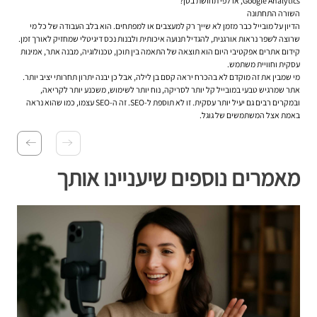
Google Analytics, או לפי תחושת בטן?
השורה התחתונה
הדיון על מובייל כבר מזמן לא שייך רק למעצבים או למפתחים. הוא בלב העבודה של כל מי
שרוצה לשפר נראות אורגנית, להגדיל תנועה איכותית ולבנות נכס דיגיטלי שמחזיק לאורך זמן.
קידום אתרים אפקטיבי היום הוא תוצאה של התאמה בין תוכן, טכנולוגיה, מבנה אתר, אמינות
עסקית וחוויית משתמש.
מי שמבין את זה מוקדם לא בהכרח יראה קסם בן לילה, אבל כן יבנה יתרון תחרותי יציב יותר.
אתר שמרגיש טבעי במובייל קל יותר לסריקה, נוח יותר לשימוש, משכנע יותר לקריאה,
ובמקרים רבים גם יעיל יותר עסקית. זו לא תוספת ל-SEO. זה ה-SEO עצמו, כמו שהוא נראה
באמת אצל המשתמשים של גוגל.
מאמרים נוספים שיעניינו אותך