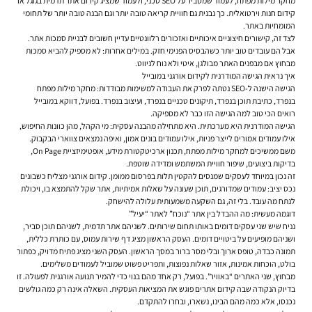
מחקר מילות מפתח, לעמוד שמסביר על SEO טכני, ולעמוד שמציג קידום אתר תדמית בגוגל או
קידום חנות וירטואלית. כך נבנית גם חוויית קריאה טובה יותר וגם הבנה טובה יותר של תחומי
המומחיות באתר.
לצד זה, קישורים חיצוניים איכותיים ואזכורים רלוונטיים עדיין חשובים לבניית סמכות אתר.
אבל הם עובדים טוב יותר כשהבסיס הפנימי חזק. במילים אחרות: לא מספיק להביא סמכות
מבחוץ אם מבפנים האתר מבולגן, איטי ולא נוח לניווט.
איך נראית הגישה המודרנית לקידום אורגני במובייל
הגישה הישנה ל-SEO נטתה לפרק את העבודה למשימות מבודדות: מחקר מילות מפתח
בנפרד, כתיבת תוכן בנפרד, תיקונים טכניים בנפרד, ועיצוב בנפרד. בפועל, דווקא במובייל
רואים הכי טוב למה הגישה הזו כבר לא מספיקה.
הגישה המודרנית היא מערכתית. היא מתחילה מהבנה עסקית: מי הקהל, מהן כוונות החיפוש,
אילו עמודים אמורים לייצר פניות, אילו עמודים בונים אמון, ואיפה נמצאים צווארי הבקבוק.
משם ממשיכים למחקר מילות מפתח, תכנון ארכיטקטורת מידע, אופטימיזציית On Page,
בדיקות ביצועים, שיפור חוויית המשתמש ומדידה שוטפת.
זה נכון במיוחד לעסקים שמנסים להקטין תלות בפרסום ממומן. קידום אורגני מצליח כשבונים
נכס יציב: עמודים שמדורגים, תוכן שעונה על שאלות אמיתיות, אתר שקל להתמצא בו, ויכולת
לנתח מה עובד. בלי זה, גם השקעה משמעותית עלולה להישחק.
דוגמה מעשית: מה ההבדל בין אתר “נוכח” לאתר “יעיל”
נניח שיש שני עסקים דומים באותו תחום שירותים. לשניהם אתר תדמית, לשניהם תוכן סביר,
ושניהם מופיעים על ביטויים דומים. העסק הראשון מציג דף שירות עמוס, עם כותרת כללית,
תמונה כבדה, טופס ארוך ובלי מסר ברור במסך הראשון. העסק השני מציג פתיח מדויק, כפתור
בולט, הוכחות אמינות, אזור שאלות נפוצות, ותפריט פשוט שמוביל לעמודים משלימים.
מבחוץ, שני האתרים “באוויר”. בפועל, רק אחד מהם בנוי כדי להמיר תנועה אורגנית לפעולה. זו
בדיוק הנקודה שבה קידום אתרים פוגש את המציאות העסקית. השאלה אינה רק כמה גולשים
נכנסו, אלא כמה מהם הבינו, נשארו, ובחרו להתקדם.