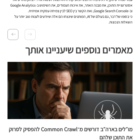
אסטרטגיית התוכן, את מבנה האתר, את איכות העמודים, את השימוש ב-Google Analytics
וב-Google Search Console, ואת הקשר בין SEO לבין צמיחה עסקית אמיתית.
כי בסופו של דבר, גם בעולם של AI, המותגים שינצחו הם אלה שיודעים לענות טוב יותר על
השאלות הנכונות.
מאמרים נוספים שיעניינו אותך
מו״לים בארה״ב דורשים מ־Common Crawl להפסיק לסרוק
את התוכן שלהם
ג