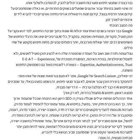
בנוי בצורה שמנועי חיפוש ומערכות תשובה יכולים להבין, לבטוח בו ולשלוף אותו.
זה שינוי חשוב במיוחד עבור ארגונים שפועלים בשווקים תחרותיים, או כאלה שמסתמכים על
קידום אתר תדמית בגוגל, קידום חנות וירטואלית או דפי נחיתה אורגניים כדי להביא לידים
איכותיים לאורך זמן.
מה המצב הנוכחי
Google כבר הציגה בשנים האחרונות יכולות AI שונות בתוך סביבת החיפוש, לצד דגש עקבי על
תוכן מועיל, מקוריות, מומחיות ואמינות. במקביל, כלי AI גנרטיביים שינו את הרגלי החיפוש של
משתמשים רבים: יותר שאלות מורכבות, יותר ניסוחים טבעיים, פחות חיפוש מקוטע של שתי
מילים.
גוגל עצמה חזרה שוב ושוב על העמדה שהמטרה שלה היא להציג תוכן מועיל לאנשים, ולא
לתגמל מניפולציות. בגזרת האיכות, המסגרת המוכרת של E-E-A-T — Experience,
Expertise, Authoritativeness, Trust — נשארת רלוונטית מאוד גם כשממשק החיפוש
משתנה.
דני סאליבן, Search Liaison של Google, אמר לא פעם בגרסאות שונות של אותו מסר:
להתמקד ביצירת תוכן עבור אנשים, לא עבור מנועי חיפוש. זה נשמע כמעט בנאלי, עד שמבינים
שבחיפוש AI זו כבר לא המלצה ערכית — זו דרישה מבנית.
ממצא ראשון: חיפוש AI מתגמל בהירות, לא רק אורך
אחד ההרגלים הפחות יעילים שנולדו בעידן ה-SEO הישן הוא ההנחה שככל שהעמוד ארוך
יותר, כך הוא בהכרח חזק יותר. בפועל, בחיפוש AI, עמוד עמוס יכול להפסיד לעמוד מדויק.
מערכות AI נוטות להעדיף מקטעים ברורים: הגדרה חדה, תשובה ישירה, הסבר מדורג, דוגמה,
וסימון ברור של היררכיית התוכן. זו לא קריאה לכתיבה שטוחה. זו קריאה לכתיבה מסודרת.
למשל, אם אתם מסבירים “איך לבחור חברת קידום אתרים”, עמוד שמתחיל בתשובה ישירה,
ממשיך לקריטריונים ברורים, מציג סיכונים נפוצים וכולל דוגמאות, עשוי להיות מובן יותר
למערכות AI מאשר טקסט ארוך שמסתובב סביב הנושא בלי להכריע.
מבחינה מעשית, זה אומר: