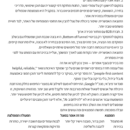
2. חנות אונליין עם מאות מוצרים
במקום להישען רק על עמודי מוצר, החנות מחזקת דפי קטגוריה עם תוכן שימושי, מדריכי
בחירה, השוואות, קישורים פנימיים חכמים וניווט ברור. במקביל היא מצמצמת שכפולים
טכניים ומטפלת במהירות אתר.
התוצאה האפשרית: שיפור ביכולת של גוגל להבין את תחומי המומחיות של האתר, לצד חוויית
משתמש טובה יותר.
3. חברת B2B עם מחזור מכירה ארוך
במקום להתמקד רק בביטויי Bottom of Funnel, היא בונה שכבת תוכן שמטפלת גם בשלב
המוקדם: מה הבעיה, איך מזהים צורך, מה הסיכונים בבחירה לא נכונה, אילו פתרונות קיימים.
כך היא מייצרת נוכחות רחבה יותר מול חיפושים שיחתיים ושאלתיים.
התוצאה האפשרית: יותר נקודות מגע לאורך המשפך, ועלייה בהיכרות עם המותג עוד לפני
פנייה מסחרית.
מה בכירים בענף אומרים — ואיך נכון לקרוא את זה
גוגל עצמה חזרה במסרים רשמיים שונים על כך שמוקד האיכות נשאר “helpful, reliable,
people-first content”. זה מסר קריטי, בעיקר כי קל להתפתות לייצר תוכן המוני באמצעות
AI בלי בידול, בלי בדיקה ובלי ערך מוסף.
סונדאר פיצ’אי, מנכ”ל Google, התייחס לא פעם לשילוב AI במוצרי החיפוש כחלק מהרחבת
היכולת של אנשים לשאול שאלות מורכבות יותר ולקבל סיוע טוב יותר. מהזווית השיווקית, זו
אינדיקציה חשובה: השוק לא הולך לכיוון של פחות חיפוש, אלא לכיוון של חיפוש עשיר יותר.
המשמעות עבור ארגונים היא לא “להילחם ב-AI”, אלא לייצר תוכן ומבנים דיגיטליים
שמסוגלים לשרת את השלב החדש הזה בחיפוש.
טבלה מסכמת: חמשת הממצאים ומה עושים איתם
הממצא
מה זה אומר בפועל
הפעולה המומלצת
AI מתגמל
תוכן ברור, מובנה וישיר קל יותר
לבנות עמודים עם תשובה ישירה, כותרות
בהירות
להבנה ולשליפה
מדויקות ופסקאות קצרות