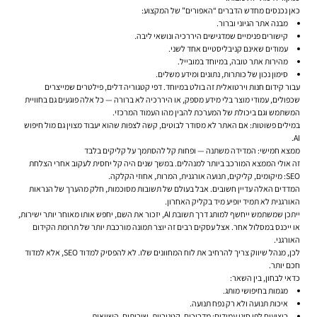
כאן נכנסים מחדש הדברים “האפורים” של המקצוע:
מבנה אתר הגיוני וברור.
קישורים פנימיים שמדגישים היררכיה ונושאי ליבה.
עמודים שאינם קניבליסטיים אחד לשני.
מהירות אתר טובה, במיוחד במובייל.
סימון נכון של כותרות, נתונים ומידע משלים.
עבור קידום חנות וירטואלית זה בולט במיוחד. דפי קטגוריה דלים, פילטרים שמייצרים
שכפולים, עמודי מוצר בלי מידע מספק, או היררכיה לא ברורה — כל אלה פוגעים גם בחוויית
המשתמש וגם ביכולת של המערכת להבין מהו העמוד המרכזי.
במילים פשוטות: אם האתר לא מסודר לבוטים, קשה לצפות שהוא יעבוד מצוין גם מול חיפוש
AI.
ממצא חמישי: המדידה משתנה — ופחות קל להסתמך על קליקים בלבד
זה אולי הממצא המורכב ביותר למנהלים. במשך שנים היה קל יחסית לעקוב אחרי הצלחת
SEO: מיקומים, קליקים, תנועה אורגנית, המרות, אחוזי הקלקה.
המדדים האלה עדיין חשובים. אבל בעולם של תשובות מסוכמות, חלק מהערך של הנראות
האורגנית לא תמיד יופיע מיד בקליק האחרון.
ייתכן שמשתמש ייחשף למותג דרך תשובת AI, יזכור את השם, יחפש אותו מאוחר יותר ישירות,
או ייכנס במסלול אחר. אצל עסקים רבים זה יוצר תמונה מורכבת יותר של תרומת הקידום
האורגני.
לכן, מנהל שיווק צריך להרחיב את לוח המחוונים שלו. לא להפסיק למדוד SEO, אלא למדוד
חכם יותר.
כדאי לבחון, בין השאר:
מגמות בחיפושי מותג.
איכות תנועה ולא רק נפח תנועה.
ביצועים לפי סוגי עמודים: מדריכים, קטגוריות, שירותים, השוואות.