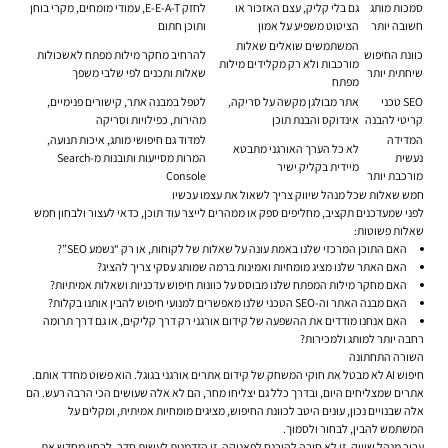
סמכות מותג
גם בלי קליק, עצם האזכור או
לחזק E-E-A-T, עמודי מומחים, מקרי בוחן
חשובה יותר
הציטוט משפיע על אמון
ותוכן חתום
המשתמשים שואלים שאלות
כוונת החיפוש
להרחיב מחקר מילות מפתח לאשכולות
מורכבות ולא רק מקלידים מילות
שיחתית יותר
שאלות ותכנים לפי שלבי משפך
מפתח
SEO טכני
אתר מבולגן מקשה על סריקה,
לטפל במבנה אתר, קישורים פנימיים,
קריטי להבנה
אינדוקס והבנת תוכן
מהירות, כפילויות וסריקה
המדידה
למדוד גם חיפושי מותג, איכות תנועה,
לא כל הערך האורגני מתבטא
נעשית
המרות מסייעות ותובנות מ-Search
מיידית בקליק ישיר
מורכבת יותר
Console
חמש שאלות שכל מנהל שיווק צריך לשאול את עצמו עכשיו
לפני שמעדכנים תקציב, מחליפים ספק או ממהרים לייצר עוד תוכן, כדאי לעצור ולבחון חמש
שאלות פשוטות:
האם התוכן המרכזי שלנו באמת עונה על שאלות של לקוחות, או רק “נשמע SEO”?
האם האתר שלנו מציג מומחיות ואמינות ברמה שמותג עסקי צריך להציג?
האם מחקר מילות המפתח שלנו מבוסס על כוונות חיפוש עדכניות ושאלות אמיתיות?
האם מבנה האתר וה-SEO הטכני שלנו מאפשרים למנועי חיפוש להבין אותנו בקלות?
האם אנחנו מודדים את ההשפעה של קידום אורגני רק דרך קליקים, או גם דרך תרומה
רחבה יותר למותג ולמכירות?
השורה התחתונה
חיפוש AI לא מבטל את חוקי המשחק של קידום אתרים אורגני בגוגל. הוא פשוט מחדד אותם.
אתרים שמצליחים היום, ובדרך כלל גם יצליחו מחר, הם לא אלה שעושים הכי הרבה רעש. הם
אלה שבנויים נכון, עונים היטב לכוונת החיפוש, מציגים מומחיות אמיתית, ומקלים על
המשתמש להבין, לבחור ולסמוך.
עבור מנהל שיווק, זו לא סיבה להיכנס לפאניקה. זו הזדמנות לעשות סדר. לבחון מחדש את