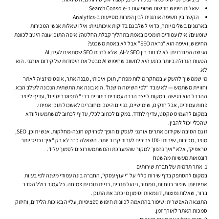
שאלות חיפוש חדשות שמופיעות ב-Search Console.
הקשר בין חשיפה אורגנית לבין המרות מסייעות ב-Analytics.
בארגונים בשלים יותר, כדאי לשלב גם בדיקות איכותניות: אילו שאלות אנשי המכירות
שומעים? אילו עמודים תומכים באמת בתהליך קבלת החלטה? איפה התוכן עונה היטב לכוונת
החיפוש, ואיפה הוא “נראה SEO” אבל לא באמת משכנע?
הגישה המודרנית: לא לבחור בין SEO ל-AI, אלא לבנות SEO שמתאים לעידן AI
הטעות הגדולה ביותר כרגע היא לחשוב שחיפוש AI מבטל את היסודות של קידום אורגני. הוא
לא.
מי שממשיך להשקיע במחקר מילות מפתח, תוכן איכותי, מבנה אתר, אופטימיזציה לאתר
וחוויית משתמש — לא עובד “לפי השיטה הישנה”. הוא בונה את התשתית הנכונה לשלב הבא.
ההבדל הוא בגישה. במקום לייצר הרבה עמודים בינוניים כדי “לתפוס ביטויים”, עדיף לייצר
פחות עמודים, אבל חזקים, שימושיים, בנויים היטב ומחוברים לאשכול תוכן אמיתי.
במקום להעמיס טקסט, עדיף לחדד. במקום לכתוב לכלי, עדיף לכתוב למשתמש ולוודא
שהכלי יכול להבין.
זו גם הסיבה שקידום אתרים אורגני לעסקים הופך לפרויקט חוצה-מחלקות. אנשי תוכן, SEO,
מוצר, מכירות, שירות ו-UX צריכים לעבוד קרוב יותר. השאלה כבר לא רק “איך נכניס יותר
טראפיק”, אלא “איך נהפוך למקור שהמערכת והמשתמש רוצים לסמוך עליו”.
דוגמאות מעשיות מהשטח
1. אתר תדמית של חברת שירותים
במקום להסתפק בדף שירות כללי על “ייעוץ עסקי”, החברה בונה עמודי משנה לפי בעיות
אמיתיות: שיפור רווחיות, תמחור, ניהול תזרים, בניית תוכנית צמיחה. כל עמוד כולל הסבר
ברור, שאלות נפוצות, דוגמאות וסימון מי כתב את התוכן.
התוצאה האפשרית: שיפור בהתאמה לכוונות חיפוש ספציפיות, עלייה באיכות הלידים, וחיזוק
סמכות האתר לאורך זמן.