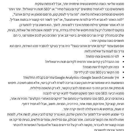
ממצא שלישי: כוונת החיפוש נעשית שיחתית יותר, אבל לא פחות עסקית
משתמשים כבר לא תמיד מחפשים “קידום בגוגל מחיר” או “SEO חנות וירטואלית”. יותר ויותר
חיפושים מנוסחים כשאלות מלאות: “מה עדיף לעסק קטן, פרסום ממומן או קידום אורגני”,
“למה האתר לא מביא לידים למרות שיש תנועה”, או “איך לשפר דפי קטגוריה בחנות אונליין”.
זה לא אומר שמחקר מילות מפתח איבד רלוונטיות. להפך. הוא פשוט צריך להתעדכן.
במקום להסתכל רק על נפח חיפוש של מילה בודדת, צריך למפות אשכולות של שאלות, בעיות,
שלבים בתהליך קנייה וצרכים סמויים. ביטויי זנב ארוך הופכים כאן לנכס אסטרטגי, כי הם
חושפים כוונה עמוקה יותר.
אם פעם עמוד “קידום אתרים אורגני בגוגל” היה צריך בעיקר להסביר מהו השירות, היום הוא
צריך גם לענות על שאלות נלוות:
למי זה מתאים ומתי פחות?
מה ההבדל בין קידום אתר תדמית לקידום חנות וירטואלית?
כמה זמן לוקח לראות מגמה?
מה הקשר בין SEO טכני לבין לידים?
איך Google Search Console ו-Google Analytics עוזרים בקבלת החלטות?
המשמעות היא שאסטרטגיית תוכן טובה צריכה לשרת לא רק ביטוי, אלא מסע חשיבה. חיפוש
AI מחזק את הכיוון הזה כי הוא מנסה להבין הקשר, לא רק התאמה מילולית.
ממצא רביעי: SEO טכני הופך משקט תפעולי לתנאי קריטי להבנה
בארגונים רבים, SEO טכני נתפס עדיין כתחום של “תיקונים מאחורי הקלעים”: מהירות אתר,
תגיות, קנוניקל, אינדוקס, מפת אתר, היררכיה, הפניות. חשוב, אבל לא תמיד דחוף.
זו טעות, ובחיפוש AI היא עלולה להיות יקרה יותר.
כדי שמנוע חיפוש יוכל לסמוך על התוכן שלכם, הוא צריך קודם להבין אותו, לגשת אליו, למפות
אותו ולזהות את הקשרים בתוכו. אתר מבולגן, עם כפילויות, עמודים חלשים, בעיות סריקה או
מבנה קטגוריות לא ברור, מקשה לא רק על הדירוגים בגוגל אלא גם על האפשרות להיבחר
כמקור איכותי לתשובות.