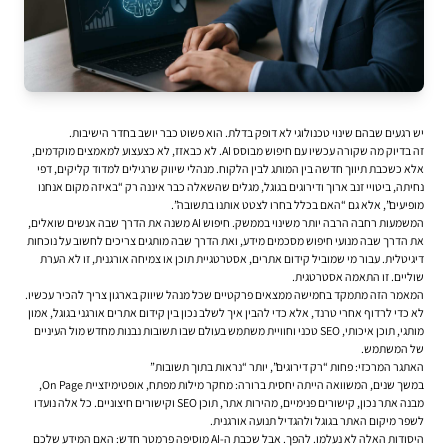
יש רגעים שבהם שינוי טכנולוגי לא דופק בדלת. הוא פשוט כבר יושב בחדר הישיבות.
זה בדיוק מה שקורה עכשיו עם חיפוש מבוסס AI. לא כבאזז, לא כצעצוע למאמצים מוקדמים,
אלא כשכבת תיווך חדשה בין המותג לבין הלקוח. מנהלי שיווק שרגילים למדוד קליקים, דפי
נחיתה, ביטויי זנב ארוך ודירוגים בגוגל, מגלים שהשאלה כבר איננה רק “באיזה מקום אנחנו
מופיעים”, אלא גם “האם בכלל בחרו לצטט אותנו בתשובה”.
המשמעות רחבה הרבה יותר משינוי בממשק. חיפוש AI משנה את הדרך שבה אנשים שואלים,
את הדרך שבה מנועי חיפוש מסכמים מידע, ואת הדרך שבה מותגים צריכים לחשוב על נוכחות
דיגיטלית. עבור מי שמוביל
קידום אתרים
, אסטרטגיית תוכן או צמיחה אורגנית, זו לא הערת
שוליים. זו התאמה אסטרטגית.
המאמר הזה מתמקד בחמישה ממצאים פרקטיים שכל מנהל שיווק בארגון צריך להכיר עכשיו.
לא כדי לרדוף אחרי טרנד, אלא כדי להבין איך לשלב נכון בין קידום אתרים אורגני בגוגל, אמון
מותגי, תוכן איכותי, SEO טכני וחוויית משתמש בעולם שבו תשובות נבנות מחדש מול העיניים
של המשתמש.
האתגר המרכזי: פחות “רק דירוגים”, יותר “נראות בתוך תשובות”
במשך שנים, המשוואה הייתה יחסית ברורה: מחקר מילות מפתח, אופטימיזציית On Page,
מבנה אתר נכון, קישורים פנימיים, מהירות אתר, תוכן SEO וקישורים חיצוניים. כל אלה נועדו
לשפר מיקום האתר בגוגל ולהגדיל תנועה אורגנית.
היסודות האלה לא נעלמו. להפך. אבל שכבת ה-AI מוסיפה פרמטר חדש: האם המידע שלכם