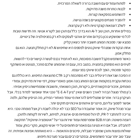
לפתוח עמודים עם תשובה ברורה לשאלה המרכזית.
לבנות כותרות משנה מדויקות.
להשתמש בפסקאות קצרות.
להסביר מונחים מקצועיים בשפה נגישה.
לשלב דוגמאות קונקרטיות ולא רק עקרונות.
במילים אחרות, תוכן טוב ל-AI הוא בדרך כלל גם תוכן טוב לקורא אנושי. וזה חדשות טובות
לכל מי שמשקיע נכון בקידום אתרים אורגני לעסקים ולא רק במניפולציה של ביטויים.
ממצא שני: סמכות המותג חשובה יותר כשאין קליק
אחת הנקודות שמנהלי שיווק נוטים לפספס היא שחיפוש AI לא רק מחלק תנועה. הוא גם
מחלק אמון.
כאשר משתמש מקבל תשובה מסוכמת, הוא לא תמיד נכנס לעשרה קישורים כדי להשוות.
לעיתים הוא מסתפק בתמצית. במצב כזה, עצם זה שהמותג שלכם מוזכר, מצוטט או משתקף
כמקור סמכותי, הופך לנכס שיווקי בפני עצמו.
זו הסיבה שנראות דיגיטלית כבר לא מסתכמת רק ב-CTR מתוצאות החיפוש. היא כוללת גם
נוכחות עקבית במקומות שבהם המותג בונה אמון: מאמרי עומק, דפי שירות מדויקים, עמודי
מומחים, אזכורים תקשורתיים, ביקורות, תוכן השוואתי, ותשובות שממחישות ניסיון אמיתי.
ג’ון מולר מגוגל הבהיר לאורך השנים שאין “ציון E-E-A-T” טכני אחד שאפשר למדוד בכלי. אבל
העיקרון ברור: אתרים שמצליחים להראות מי עומד מאחורי המידע, מה הניסיון שלהם, ולמה
אפשר לסמוך עליהם, מייצרים איתותים איכותיים חזקים יותר.
עבור מנהל שיווק, זה אומר שהעבודה על SEO כבר לא יכולה לשבת רק אצל מומחה טכני. היא
צריכה להתחבר ל-PR, לניהול מומחיות פנים-ארגונית, למיתוג, לשירות לקוחות ולתוכן.
דוגמה פשוטה: חברת B2B שמפרסמת עמוד שירות גנרי על “אוטומציה שיווקית” תתקשה
להתבלט. אבל אם היא מציגה גם מאמרים חתומים על ידי אנשי מקצוע, מקרי בוחן, עמוד
שאלות נפוצות ותוכן שמסביר מגבלות, סיכונים והתאמות — היא מאותתת אמינות אמיתית. זה
עובד טוב יותר עבור משתמשים, ובמקרים רבים גם עבור מערכות חיפוש.