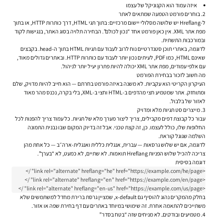
איזה עמוד הוא הקנוניקל של עצמו
2. בוחרים פורמט הטמעה שמתאים לאתר
ל-Hreflang יש שלושה מסלולי יישום מרכזיים: בתוך תגי HTML, דרך כותרות HTTP, או בתוך
מפת אתר XML. אין כאן פורמט אחד “נכון לכולם”. הבחירה תלויה בסוג האתר, בנגישות לקוד
ובמורכבות התשתית.
לדוגמה, באתרי תוכן סטנדרטיים נוח לרוב לעבוד עם תגיות HTML בתוך ה-head. בקבצים
שאינם HTML, כמו PDF, לעיתים נכון יותר לעבוד עם כותרות HTTP. ובאתרים גדולים מאוד,
עם אלפי עמודים, מפת אתר XML יכולה להיות פתרון יעיל יותר לניהול.
מה חשוב לזכור בבחירת הפורמט
העיקרון הקריטי הוא עקביות. לא משנה באיזה פורמט בחרתם — הוא חייב להיות מדויק, שלם
ומתוחזק. אתר שמטמיע חצי מהדפים ב-HTML וחצי ב-XML, בלי בקרה, נכנס מהר מאוד
לאזור של בלבול.
3. מייצרים סט תגיות מלא ומדויק
עבור כל קבוצת דפים מקבילים, צריך ליצור מערך מלא של תגיות. כל עמוד צריך להפנות לכל
החלופות שלו, כולל לעצמו. כן, זה קצת טכני. אבל זה בדיוק המקום שבו נבנית התמונה
השלמה שגוגל קוראת.
לדוגמה, אם יש שלוש גרסאות — עברית, אנגלית כללית ואנגלית-ארה״ב — כל אחת מהן
צריכה להכיל שלוש הפניות Hreflang תואמות. לא שתיים, לא כמעט, לא “בערך”.
דוגמה בסיסית
<link rel="alternate" hreflang="en-us" href="https://example.com/us/page" />
בחלק מהמקרים נהוג להוסיף גם
x-default
, שמציין גרסת ברירת מחדל למשתמשים שלא
משתייכים להתאמה אחרת. זה שימושי במיוחד באתרים עם דף בחירת שפה או אזור.
4. מטמיעים ובודקים, לא מניחים שזה “בטח בסדר”