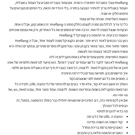
Hreflang עובד כמערכת יחסים דו-כיוונית. אם עמוד בעברית מצביע על העמוד באנגלית,
העמוד באנגלית צריך להחזיר הצבעה בחזרה. בלי ההדדיות הזאת, כל הסימנים מצביעים על
מימוש חלקי או שבור.
הטעות השלישית: שכחה של תג עצמי
כל דף צריך לכלול גם הפניה לעצמו כחלק מסט ה-Hreflang. זה נשמע קטן, אבל זו אחת
הנקודות שגוגל מצפה לראות. הרבה אתרים מסמנים את כל האחרים, ורק את עצמם שוכחים.
הטעות הרביעית: אי התאמה בין קנוניקל ל-Hreflang
כאן כבר נכנסים לאזור רגיש יותר. אם תג הקנוניקל מפנה לעמוד אחד, אבל ה-Hreflang
מספר סיפור אחר, נוצר צוואר בקבוק טכני. גוגל מקבלת מסרים סותרים, ובמקרים כאלה היא
עשויה פשוט לבחור בעצמה מה לעשות.
הטעות החמישית: סימון עמודים שלא באמת מקבילים זה לזה
Hreflang לא נועד לחבר כל שני עמודים “בערך דומים”. הוא מיועד לגרסאות חלופיות של אותו
תוכן או של תוכן מקביל מאוד. לדוגמה, דף מוצר בעברית ודף הבית באנגלית אינם זוג חלופי.
איך מיישמים נכון: חמישה צעדים בלי דרמה מיותרת
1. ממפים את כל הגרסאות לפני שנוגעים בקוד
השלב הראשון הוא לא קוד, אלא סדר. בונים טבלת מיפוי של כל כתובת URL, ולצידה כל
הגרסאות המקבילות בשפות ובמדינות השונות. לדוגמה: עמוד מוצר אחד, עם גרסאות he, en,
en-us ו-es.
אם אין לכם מיפוי כזה, רוב הסיכויים שהטעויות יתחילו כבר בשלב ההטמעה. בפועל, זה
הבסיס לכל המהלך.
מה כדאי להכניס למיפוי
כתובת ה-URL של כל גרסה
קוד השפה או השפה-מדינה
האם קיימת גרסת ברירת מחדל
האם יש התאמה מלאה בין התכנים