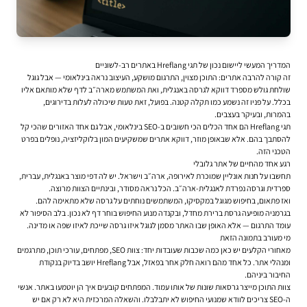
המדריך המעשי ליישום נכון של תגי Hreflang באתרים רב-לשוניים
זה קורה להרבה אתרים: התוכן מצוין, התרגום מושקע, העיצוב נראה בינלאומי — אבל גוגל
שולחת גולש מספרד דווקא לגרסה באנגלית, ואת המשתמש מארה״ב לדף שלא מותאם אליו
בכלל. על פניו זה נשמע כמו תקלה קטנה. בפועל, זאת טעות שיכולה לעלות בדירוגים,
בהמרות, ובעיקר בעצבים.
תגי Hreflang הם אחד הכלים הכי חשובים ב-SEO בינלאומי, אבל גם אחד האזורים שהכי קל
להסתבך בהם. אלא שבאופן מוזר, דווקא אתרים שמשקיעים המון בלוקליזציה, נופלים בפרט
הטכני הזה.
רגע אחד מהחיים של אתר גלובלי
תחשבו על חנות אונליין שמוכרת לאירופה, ארה״ב וישראל. יש לה דפי מוצר באנגלית, עברית,
ספרדית וגרסה נפרדת לאנגלית-ארה״ב. הכל נראה מסודר, ובינתיים הצוות מרוצה.
ואז פתאום, בחיפוש מגוגל במקסיקו, המשתמשים נוחתים על גרסה שלא מתאימה להם.
בגרמניה מופיעה גרסת ברירת מחדל, ובקנדה מנוע החיפוש בוחר דף לא נכון. בלב הסיפור לא
עומד התרגום — אלא האופן שבו האתר מסמן לגוגל איזו גרסה שייכת לאיזו שפה או מדינה.
מי מעורב בתמונה הזאת
מאחורי הקלעים יש כאן כמה שכבות שעובדות יחד: צוות SEO, מפתחים, עורכי תוכן, מתרגמים
ומנהלי אתר. כל אחד מהם רואה חלק אחר בפאזל, אבל Hreflang יושב בדיוק בנקודת
החיבור ביניהם.
צוות התוכן מייצר גרסאות שונות של אותו עמוד. המפתחים קובעים איך הן יוטמעו באתר. אנשי
ה-SEO צריכים לוודא שמנועי החיפוש לא יתבלבלו. והשאלה המרכזית היא לא רק אם יש