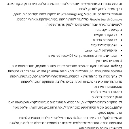
זה הרגע שבו הרבה צוותים משחררים גרסה לאוויר וממשיכים הלאה. זאת בדיוק הנקודה שבה
צריך לעצור. לבדוק. לסרוק. לאמת.
השתמשו בכלים כמו Screaming Frog, Sitebulb או בדיקות ידניות בקוד המקור. בנוסף,
Google Search Console יכול לעזור לזהות חריגות ובעיות אינדוקס. מאחורי הקלעים,
לפעמים תגית אחת שבורה מספיקה כדי לנתק שרשרת שלמה.
צ׳קליסט בדיקה מהיר
כל הקודים תקניים
כל ההפניות הדדיות
יש תג עצמי לכל עמוד
אין סתירה מול canonical
העמודים מחזירים סטטוס תקין ולא 404/redirect מיותר
5. מנטרים לאורך זמן
Hreflang הוא לא פרויקט חד-פעמי. אתרים משתנים: עמודים נמחקים, כתובות מתעדכנות,
שפות מתווספות, מבני URL מתחלפים. ופתאום מה שהיה נכון לפני חצי שנה כבר לא נכון היום.
לכן צריך שגרה. בדיקה חודשית או רבעונית, במיוחד אחרי העלאות גרסה, מיגרציות, הוספת
מדינות חדשות או שינוי בתבניות האתר. בסופו של דבר, התחזוקה חשובה לא פחות
מההטמעה הראשונית.
כמה נתונים ששווה להכיר
השוק כבר מזמן בינלאומי
לפי מחקרים בתחום הלוקליזציה, יותר ממחצית מהצרכנים מעדיפים לקרוא תוכן בשפת האם
שלהם, גם אם איכות הניסוח מעט נמוכה יותר לעומת גרסה באנגלית. זה נתון שלא משאיר
הרבה מקום לספק.
תעשיית הלוקליזציה עצמה כבר מגלגלת עשרות מיליארדי דולרים, וממשיכה לצמוח.
המשמעות ברורה: אתרים שרוצים לנצח בשווקים בינלאומיים חייבים לא רק לתרגם, אלא גם
להגיש נכון את התוכן למנועי חיפוש.