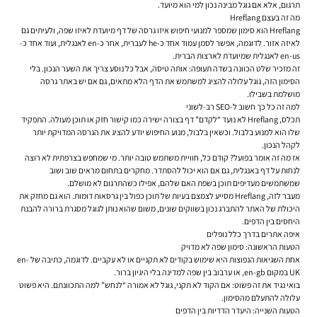
תרגום, אלא אם גוגל מבינה נכון למי הוא מיועד.
מה זה בעצם Hreflang
Hreflang הוא סימון שמספר למנועי חיפוש איזו גרסה של דף מיועדת לאיזו שפה, ולעיתים גם
לאיזה אזור. לדוגמה, אפשר לסמן עמוד אחד כ-
he
לעברית, אחר כ-
en
לאנגלית, ועוד אחד כ-
en-us
לאנגלית שמיועדת לארצות הברית.
זה מזכיר שלט הכוונה בשדה תעופה: אותה טיסה, אבל כל נוסע צריך את השער הנכון. בלי
הסימון הזה, גוגל עלולה להציג למשתמש את הדף הלא מתאים, גם אם יש באתר גרסה
מושלמת בשבילו.
למה זה כל כך חשוב ל-SEO רב-לשוני
תכלס, Hreflang לא נועד “לקדם” דף בצורה ישירה כמו קישור חזק או תוכן מעולה. התפקיד
שלו הוא למנוע בלבול. וכשאין בלבול, מנוע החיפוש יודע להציג את הגרסה המדויקת יותר
לקהל הנכון.
אז מה זה אומר בפועל? קודם כל, חוויית משתמש טובה יותר. מי שמחפש בצרפתית לא רוצה
לנחות על דף באנגלית, גם אם הוא יכול להסתדר. מחקרים בתחום מראים שוב ושוב
שמשתמשים מעדיפים תוכן בשפת האם שלהם, אפילו כשהתרגום לא מושלם.
מעבר לזה, Hreflang מסייע לצמצם בעיות של תוכן כפול בין גרסאות דומות. הוא גם מחזק את
היכולת של האתר להתברג נכון בשווקים שונים, משום שהוא נותן לגוגל מסגרת ברורה להבנת
היחסים בין הדפים.
איפה אתרים בדרך כלל נופלים
הטעות הראשונה: סימון שפה לא מדויק
אחת השגיאות הנפוצות היא שימוש בקודים לא תקניים או לא עקביים. לדוגמה, כתיבה של
en-
UK
במקום
en-gb
, או ערבוב בין שפה למדינה בלי היגיון ברור.
בואי נגיד את זה פשוט: אם הקוד לא תקני, גוגל לא אמורה “לנחש” למה התכוונתם. היא פשוט
עלולה להתעלם מהסימון.
הטעות השנייה: היעדר הדדיות בין הדפים