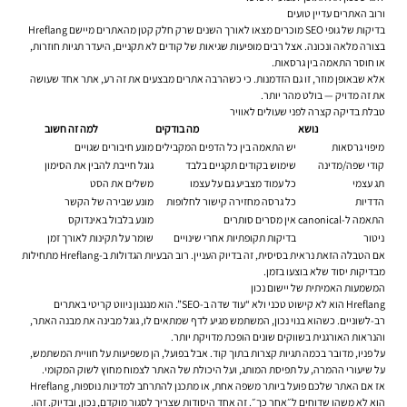
ורוב האתרים עדיין טועים
בדיקות של גופי SEO מוכרים מצאו לאורך השנים שרק חלק קטן מהאתרים מיישם Hreflang
בצורה מלאה ונכונה. אצל רבים מופיעות שגיאות של קודים לא תקניים, היעדר תגיות חוזרות,
או חוסר התאמה בין גרסאות.
אלא שבאופן מוזר, זו גם הזדמנות. כי כשהרבה אתרים מבצעים את זה רע, אתר אחד שעושה
את זה מדויק — בולט מהר יותר.
טבלת בדיקה קצרה לפני שעולים לאוויר
נושא
מה בודקים
למה זה חשוב
מיפוי גרסאות
יש התאמה בין כל הדפים המקבילים
מונע חיבורים שגויים
קודי שפה/מדינה
שימוש בקודים תקניים בלבד
גוגל חייבת להבין את הסימון
תג עצמי
כל עמוד מצביע גם על עצמו
משלים את הסט
הדדיות
כל גרסה מחזירה קישור לחלופות
מונע שבירה של הקשר
התאמה ל-canonical
אין מסרים סותרים
מונע בלבול באינדוקס
ניטור
בדיקות תקופתיות אחרי שינויים
שומר על תקינות לאורך זמן
אם הטבלה הזאת נראית בסיסית, זה בדיוק העניין. רוב הבעיות הגדולות ב-Hreflang מתחילות
מבדיקות יסוד שלא בוצעו בזמן.
המשמעות האמיתית של יישום נכון
Hreflang הוא לא קישוט טכני ולא “עוד שדה ב-SEO”. הוא מנגנון ניווט קריטי באתרים
רב-לשוניים. כשהוא בנוי נכון, המשתמש מגיע לדף שמתאים לו, גוגל מבינה את מבנה האתר,
והנראות האורגנית בשווקים שונים הופכת מדויקת יותר.
על פניו, מדובר בכמה תגיות קצרות בתוך קוד. אבל בפועל, הן משפיעות על חוויית המשתמש,
על שיעורי ההמרה, על תפיסת המותג, ועל היכולת של האתר לצמוח מחוץ לשוק המקומי.
אז אם האתר שלכם פועל ביותר משפה אחת, או מתכנן להתרחב למדינות נוספות, Hreflang
הוא לא משהו שדוחים ל״אחר כך״. זה אחד היסודות שצריך לסגור מוקדם, נכון, ובדיוק. זהו.