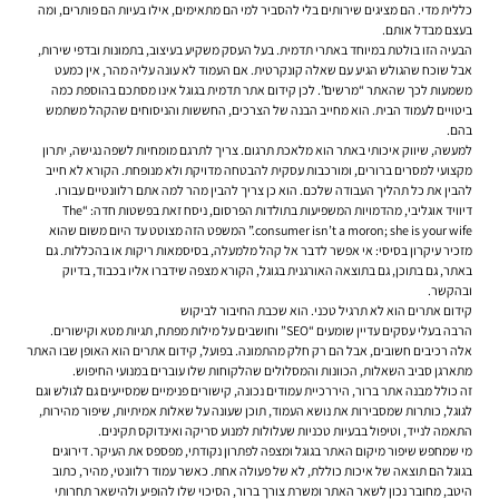
כללית מדי. הם מציגים שירותים בלי להסביר למי הם מתאימים, אילו בעיות הם פותרים, ומה
בעצם מבדל אותם.
הבעיה הזו בולטת במיוחד באתרי תדמית. בעל העסק משקיע בעיצוב, בתמונות ובדפי שירות,
אבל שוכח שהגולש הגיע עם שאלה קונקרטית. אם העמוד לא עונה עליה מהר, אין כמעט
משמעות לכך שהאתר “מרשים”. לכן
קידום אתר תדמית בגוגל
אינו מסתכם בהוספת כמה
ביטויים לעמוד הבית. הוא מחייב הבנה של הצרכים, החששות והניסוחים שהקהל משתמש
בהם.
למעשה, שיווק איכותי באתר הוא מלאכת תרגום. צריך לתרגם מומחיות לשפה נגישה, יתרון
מקצועי למסרים ברורים, ומורכבות עסקית להבטחה מדויקת ולא מנופחת. הקורא לא חייב
להבין את כל תהליך העבודה שלכם. הוא כן צריך להבין מהר למה אתם רלוונטיים עבורו.
דיוויד אוגליבי, מהדמויות המשפיעות בתולדות הפרסום, ניסח זאת בפשטות חדה: “The
consumer isn’t a moron; she is your wife.” המשפט הזה מצוטט עד היום משום שהוא
מזכיר עיקרון בסיסי: אי אפשר לדבר אל קהל מלמעלה, בסיסמאות ריקות או בהכללות. גם
באתר, גם בתוכן, גם בתוצאה האורגנית בגוגל, הקורא מצפה שידברו אליו בכבוד, בדיוק
ובהקשר.
קידום אתרים הוא לא תרגיל טכני. הוא שכבת החיבור לביקוש
הרבה בעלי עסקים עדיין שומעים “SEO” וחושבים על מילות מפתח, תגיות מטא וקישורים.
אלה רכיבים חשובים, אבל הם רק חלק מהתמונה. בפועל, קידום אתרים הוא האופן שבו האתר
מתארגן סביב השאלות, הכוונות והמסלולים שהלקוחות שלו עוברים במנועי החיפוש.
זה כולל מבנה אתר ברור, היררכיית עמודים נכונה, קישורים פנימיים שמסייעים גם לגולש וגם
לגוגל, כותרות שמסבירות את נושא העמוד, תוכן שעונה על שאלות אמיתיות, שיפור מהירות,
התאמה לנייד, וטיפול בבעיות טכניות שעלולות למנוע סריקה ואינדוקס תקינים.
מי שמחפש
שיפור מיקום האתר בגוגל
ומצפה לפתרון נקודתי, מפספס את העיקר. דירוגים
בגוגל הם תוצאה של איכות כוללת, לא של פעולה אחת. כאשר עמוד רלוונטי, מהיר, כתוב
היטב, מחובר נכון לשאר האתר ומשרת צורך ברור, הסיכוי שלו להופיע ולהישאר תחרותי