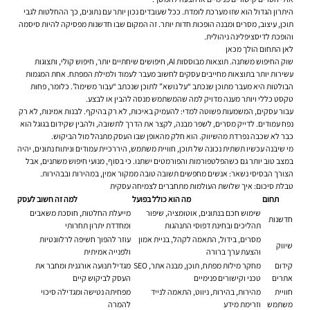
היתרון הגדול הוא שזו מערכת לומדת. ככל שעובדים נכון יותר עם נתונים, כך ההחלטות לגבי
תוכן, עיצוב, מסרים ומבנה הופכות חדות יותר. זה המקום שבו חדשנות מפסיקה להיות סיסמה
והופכת לדיסציפלינה ניהולית.
לאן התחום הולך מכאן
שוק החיפוש משתנה. תוצאות מבוססות AI, חיפושים שיחתיים יותר, חיפוש קולי, ותצוגות
עשירות יותר בתוצאות מחייבים עסקים לחשוב מעבר לעמוד ולמילת המפתח. אחת המגמות
הבולטות היא מעבר מתוכן שנכתב “על נושא” לתוכן שנכתב “עבור משימה”. כלומר, פחות
טקסט כללי ויותר מענה מדויק למה שהמשתמש מנסה להבין או לבצע.
עבור עסקים, המשמעות פשוטה למדי: להעמיק באיכות, לא רק בהיקף. לבנות אמינות, לא רק
נפח עמודים. לדייק מסרים, לשפר מבנה, לקצר את הדרך לתשובה, ולהבין שקידום בגוגל הוא
כבר לא שכבה נפרדת מהשיווק. הוא חלק מהאופן שבו העסק מתנהל מול הביקוש.
מי שיבנה עכשיו תשתית נכונה של תוכן, חוויית משתמש, היררכיית עמודים וניתוח נתונים, יהיה
במצב טוב יותר גם כשהפלטפורמות והפורמטים ישתנו. כי בסוף, מנועי חיפוש משתנים, אבל
הצורך הבסיסי נשאר: אנשים מחפשים תשובה טובה ממקור אמין, במהירות ובבהירות.
טבלת סיכום: איך שלושת העולמות מתחברים לצמיחה עסקית
תחום
מה הוא כולל בפועל
למה זה חשוב לעסק
שימוש חכם בנתונים, אוטומציה, שיפור
מייעלת החלטות, חוסכת משאבים
חדשנות
תהליכים ובחינת דפוסי התנהגות
ומחדדת יתרון תחרותי
מסרים, בידול, התאמה לקהל, בניית אמון
עוזר להפוך חשיפה לרלוונטיות
שיווק
והצעת ערך ברורה
ולפנייה אמיתית
קידום
מחקר מילות מפתח, תוכן, מבנה אתר, SEO
מגדיל תנועה אורגנית ומחבר את
אתרים
טכני וקישורים פנימיים
העסק לביקוש קיים
חוויית
מהירות, בהירות, ניווט, התאמה לנייד
מפחיתה נטישה ומגדילה סיכוי
משתמש
וזרימת מידע
להמרה