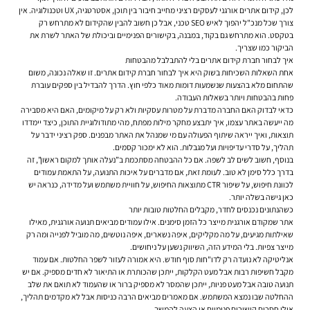
לכן,
קידום אתרים אורגני לעסקים
רציני מחייב חיבור בין תוכן, אסטרטגיה, UX וטכנולוגיה. אין
צורך שכל מנכ"ל יהפוך לאיש SEO טכני, אבל כן חשוב להבין שהקידום לא מתרחש רק
בטקסט. הוא מתרחש גם בקוד, במבנה, בקישורים הפנימיים וביכולת של האתר לשרת את
הביקור כמו שצריך.
איך לבחור חברת קידום אתרים בלי להתבלבל מהבטחות
אחת השאלות השכיחות בשוק היא
איך לבחור חברת קידום אתרים
. זו שאלה נכונה, משום
שהתחום מלא בהצעות שנשמעות דומות מאוד כלפי חוץ. הדרך להבדיל בין ספקים עוברת
פחות בהבטחות ויותר בשאלות העבודה.
כדאי לבדוק האם החברה מדברת על מטרות עסקיות ולא רק על מיקומים, האם היא מסבירה
מה ייעשה באתר עצמו, איך יתבצע מחקר מילות מפתח, מהי מתודולוגיית התוכן, כיצד יימדדו
תוצאות, ואיך ייראה שיתוף הפעולה עם מי שמנהל את האתר מבפנים. ספק רציני ידבר על
תהליך, על סדרי עדיפויות ועל מגבלות. הוא לא ימכור קסמים.
בנוסף, חשוב לשים לב לשפה. אם כל ההבטחה מסתכמת ב”נעלה אותך למקום ראשון”, זה
בדרך כלל סימן לא טוב. לעומת זאת, אם מדברים על איכות התנועה, על התאמת עמודים
לכוונת חיפוש, על שיפור CTR מתוצאות החיפוש, על חוויית משתמש ועל מדידה, כנראה יש
כאן גישה בשלה יותר.
כשהנתונים נכנסים לחדר, מקבלים החלטות טובות יותר
אתר שמקודם אורגנית מייצר כל הזמן סימנים. אילו עמודים מביאים תנועה אורגנית, מאילו
שאילתות מגיעים, על מה מקליקים, איפה נשארים, איפה נוטשים, מה מוביל לפנייה ומה רק
מייצר צפיות. בלי המידע הזה, השיווק נשען על ניחושים.
אנליטיקה לא נועדה רק לדו"חות סוף חודש. היא אמורה לעזור לשפר החלטות. אם עמוד
מקבל חשיפות רבות אבל מעט הקלקות, ייתכן שהכותרת או התיאור לא חדים מספיק. אם יש
תנועה טובה אבל מעט פניות, ייתכן שהמסר לא מספיק ברור או שהעמוד לא תואם את שלב
ההחלטה שבו נמצא המשתמש. אם מאמרים מביאים הרבה כניסות אבל לא מקדמים תהליך,
אולי חסרים קישורים פנימיים או הצעה להמשך.