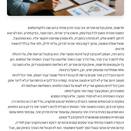
חדשנות, שיווק וקידום אתרים: איך נבנה יתרון אמיתי ברגע שבו הלקוח מחפש
הסצנה מוכרת כמעט לכל בעל עסק. מישהו צריך שירות, רוצה מוצר, בודק פתרון. הוא לא יוצא
לרחוב לחפש שלט, לא מדפדף בחוברת, ולא ממתין שמישהו יתקשר אליו. הוא פותח גוגל,
שואל שאלה פשוטה, ובתוך דקות בוחר את מי לבדוק, על מי לדלג, ולמי אולי בכלל להשאיר
פרטים.
ברגע הזה, העסק לא נבחן רק על איכות המוצר שלו. הוא נבחן על הנראות שלו, על היכולת
שלו להסביר ערך מהר, ועל הדרך שבה האתר שלו עונה על הצורך האמיתי של המחפש. כאן
בדיוק נפגשים חדשנות, שיווק ו
קידום אתרים
. לא כשלושה תחומים נפרדים, אלא כמערכת
אחת שמחליטה אם עסק יופיע, יובן, ויישקל ברצינות.
זה גם ההבדל בין אתר שקיים ברשת לבין נכס דיגיטלי שעובד עבור העסק. אתר יכול להיות
מעוצב היטב ועדיין לא להביא תנועה אורגנית. קמפיין יכול להביא כניסות ועדיין לא לייצר אמון.
תוכן יכול להיות מושקע ועדיין לא לענות על כוונת החיפוש. כששלושת העולמות לא
מסונכרנים, העסק עובד קשה יותר ומקבל פחות.
הבעיה האמיתית היא לא תמיד המוצר, אלא נקודת המפגש
עסקים רבים בטוחים שהפער בינם לבין המתחרים נובע מתקציב, גודל חברה או כוח מכירה.
במקרים רבים, הסיבה פשוטה יותר: המתחרה מצליח להיות רלוונטי יותר בדיוק ברגע החיפוש.
הוא מופיע עם כותרת ברורה יותר בתוצאות, עם עמוד שירות מדויק יותר, עם מסר פחות עמום
ועם חוויית משתמש שמאפשרת להתקדם בלי מאמץ.
זו נקודה חשובה במיוחד עבור עסקים קטנים ובינוניים. דווקא כשאין תקציבי ענק למדיה,
קידום אתרים אורגני בגוגל
הופך למנוף משמעותי. הוא לא מבטל את הצורך בשיווק טוב, אבל