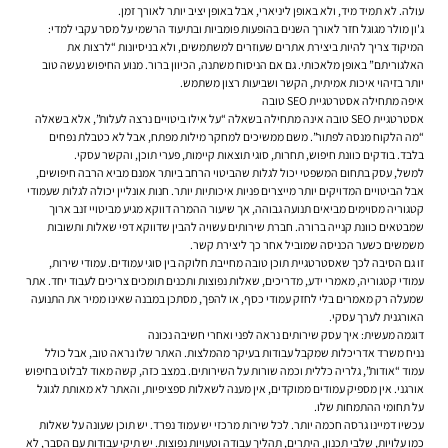
עולה. לא תמיד מיד, ולא באופן ליניארי, אבל באופן יציב יותר לאורך זמן.
ג'ון מולר מגוגל חזר לאורך השנים בהופעות פומביות ובתיעוד הרשמי על מסר עקבי למדי:
המיקוד צריך להיות ביצירת אתרים שעוזרים למשתמשים, ולא בניסיונות “לרצות את
האלגוריתם” באופן מלאכותי. גם אם הניסוח משתנה, הכיוון ברור. מנוע החיפוש נעשה טוב
יותר בזיהוי איכות אמיתית, הקשר ושביעות רצון משתמש.
איפה מתחילה אסטרטגיית SEO טובה
אסטרטגיית SEO טובה אינה מתחילה בשאלה “על אילו ביטויים נרצה לעלות”, אלא בשאלה
“מה הלקוח מנסה לפתור”. משם ממשיכים למחקר מילות מפתח, אבל לא כטבלת נפחים
בלבד. בודקים כוונת חיפוש, תחרות, סוגי תוצאות קיימות, פערי תוכן, והקשר עסקי.
למשל, עסק בתחום המשפטי יכול לגלות שהביטוי הרחב ביותר אמנם מביא הרבה חיפושים,
אבל הביטויים המדויקים יותר מייצרים פניות איכותיות יותר. חנות אונליין יכולה לגלות שעמודי
קטגוריה מסוימים מביאים תנועה גבוהה, אך שיעור ההמרה דווקא מגיע מביטויי זנב ארוך
שמבטאים כוונת קנייה ברורה. חברת שירותים עשויה להבין שדווקא דפי שאלות ותשובות
משמשים כשער הכניסה שמוביל אחר כך ליצירת קשר.
זו גם הסיבה לכך שאסטרטגיית תוכן טובה מחייבת חלוקה בין סוגי עמודים. עמודי שירות,
עמודי קטגוריה, מאמרי ידע, מדריכים, שאלות נפוצות ותכנים תומכים צריכים לעבוד יחד. אתר
שמעלה רק מאמרים בלי לחזק עמודי כסף, או להפך, מסתכן במבנה שאינו ממיר את התנועה
האורגנית לערך עסקי.
דוגמה מעשית: איך עסק שירותים נראה לפני ואחרי חשיבה נכונה
נניח משרד אדריכלות שמקבל עבודות בעיקר מהמלצות. האתר שלו נראה טוב, אבל כולל
עמוד “אודות”, גלריה כללית וכמה שורות על השירותים. במצב כזה, קשה מאוד לבלוט בחיפוש
אורגני. אין מספיק עמודים ממוקדים, אין מענה לשאלות ספציפיות, והאתר לא מאותת לגוגל
על תחומי ההתמחות שלו.
עכשיו דמיינו גרסה חכמה יותר. לכל שירות מרכזי יש עמוד נפרד. יש תוכן שעונה על שאלות
כמו עלויות, שלבי תכנון, היתרים, תהליך עבודה וטעויות נפוצות. יש תיקי עבודות עם הסבר, לא