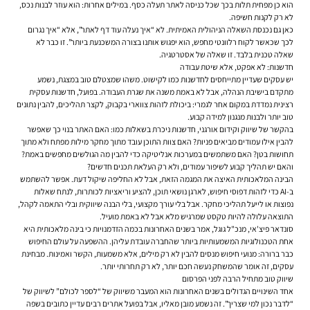
הוא כן מפחית תלות בכך שכל כניסה לאתר תעלה כסף. במילים אחרות: הוא עוזר לבנות נכס,
לא רק לקנות חשיפה.
כאן גם נכנסת השאלה הניהולית האמיתית. לא “איך נעלה עוד דף לאתר”, אלא “איך נגרום
לכך שכאשר לקוח רלוונטי מחפש, הוא יפגוש אותנו בצורה המשכנעת ביותר”. זו כבר לא
שאלה טכנית בלבד. זו שאלה של אסטרטגיה.
חדשנות: לא אפקט, אלא שיטת עבודה
יש עסקים שעדיין מתייחסים לחדשנות כמו לקישוט. משהו שמצטלם טוב במצגת, נשמע
מתקדם בישיבת הנהלה, אבל לא באמת משנה את שגרת העבודה. בפועל, חדשנות עסקית
רצינית נמדדת במקום אחר לגמרי: ביכולת לזהות צווארי בקבוק, לקצר תהליכים, להבין נתונים
טוב יותר ולבנות מנגנון למידה קבוע.
בהקשר של שיווק וקידום אורגני, חדשנות ניכרת בשאלות כמו: האם האתר בנוי כך שאפשר
להבין אילו עמודים מביאים פניות? האם צוות התוכן עובד מתוך מחקר מילות מפתח ולא מתוך
תחושות בטן? האם משתמשים במערכות אנליטיקה כדי להבין מה הגולשים מחפשים באמת?
והאם יש תהליך קבוע לשיפור עמודים, ולא רק העלאת תכנים חדשים?
הבינה המלאכותית האיצה את המגמה הזאת, אבל לא החליפה שיקול דעת. אפשר להשתמש
ב-AI כדי לזהות דפוסי חיפוש, לארגן נושאי תוכן, להציע וריאציות לכותרות, לנתח שאלות
נפוצות או לייעל תהליכי מחקר. אבל בלי עורך מקצועי, בלי הבנה שיווקית ובלי התאמה לקהל,
התוצאה עלולה להיות טקסט שמרגיש מלא אבל לא באמת מועיל.
סונדאר פיצ'אי, מנכ"ל גוגל, אמר בשנים האחרונות בכמה הזדמנויות כי בינה מלאכותית היא
אחת הטכנולוגיות המשמעותיות ביותר שהחברה עובדת עליהן. ההשפעה על עולם החיפוש
כבר ברורה: מנועי חיפוש מנסים להבין לא רק מילים, אלא משמעות, הקשר ואמינות. מבחינת
עסקים, זה אומר שהמשחק נעשה חכם יותר, לא רק תחרותי יותר.
שיווק טוב מתחיל הרבה לפני הפרסום
אחד השינויים הגדולים בשנים האחרונות הוא המעבר משיווק של “לספר לכולם” לשיווק של
“לדבר נכון למי שצריך”. זה נשמע מובן מאליו, אבל בפועל אתרים רבים עדיין כתובים בשפה