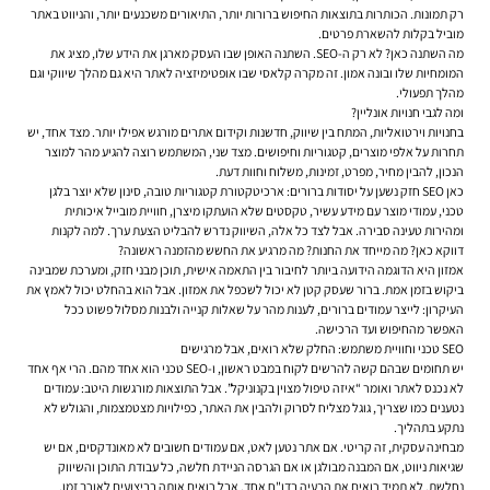
רק תמונות. הכותרות בתוצאות החיפוש ברורות יותר, התיאורים משכנעים יותר, והניווט באתר
מוביל בקלות להשארת פרטים.
מה השתנה כאן? לא רק ה-SEO. השתנה האופן שבו העסק מארגן את הידע שלו, מציג את
המומחיות שלו ובונה אמון. זה מקרה קלאסי שבו
אופטימיזציה לאתר
היא גם מהלך שיווקי וגם
מהלך תפעולי.
ומה לגבי חנויות אונליין?
בחנויות וירטואליות, המתח בין שיווק, חדשנות וקידום אתרים מורגש אפילו יותר. מצד אחד, יש
תחרות על אלפי מוצרים, קטגוריות וחיפושים. מצד שני, המשתמש רוצה להגיע מהר למוצר
הנכון, להבין מחיר, מפרט, זמינות, משלוח וחוות דעת.
כאן SEO חזק נשען על יסודות ברורים: ארכיטקטורת קטגוריות טובה, סינון שלא יוצר בלגן
טכני, עמודי מוצר עם מידע עשיר, טקסטים שלא הועתקו מיצרן, חוויית מובייל איכותית
ומהירות טעינה סבירה. אבל לצד כל אלה, השיווק נדרש להבליט הצעת ערך. למה לקנות
דווקא כאן? מה מייחד את החנות? מה מרגיע את החשש מהזמנה ראשונה?
אמזון היא הדוגמה הידועה ביותר לחיבור בין התאמה אישית, תוכן מבני חזק, ומערכת שמבינה
ביקוש בזמן אמת. ברור שעסק קטן לא יכול לשכפל את אמזון. אבל הוא בהחלט יכול לאמץ את
העיקרון: לייצר עמודים ברורים, לענות מהר על שאלות קנייה ולבנות מסלול פשוט ככל
האפשר מהחיפוש ועד הרכישה.
SEO טכני וחוויית משתמש: החלק שלא רואים, אבל מרגישים
יש תחומים שבהם קשה להרשים לקוח במבט ראשון, ו-SEO טכני הוא אחד מהם. הרי אף אחד
לא נכנס לאתר ואומר “איזה טיפול מצוין בקנוניקל”. אבל התוצאות מורגשות היטב: עמודים
נטענים כמו שצריך, גוגל מצליח לסרוק ולהבין את האתר, כפילויות מצטמצמות, והגולש לא
נתקע בתהליך.
מבחינה עסקית, זה קריטי. אם אתר נטען לאט, אם עמודים חשובים לא מאונדקסים, אם יש
שגיאות ניווט, אם המבנה מבולגן או אם הגרסה הניידת חלשה, כל עבודת התוכן והשיווק
נחלשת. לא תמיד רואים את הבעיה בדו"ח אחד, אבל רואים אותה בביצועים לאורך זמן.