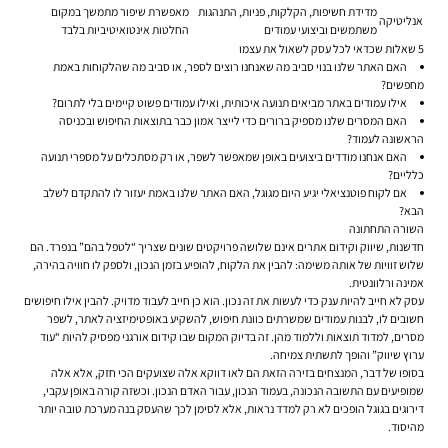
מדידת חשיפות, הקלקות, פניות, התנהגות
מאפשרת שיפור מתמשך במקום
אנליטיקה
משתמשים וביצועי עמודים
החלטות אינטואיטיביות בלבד
5 שאלות שכדאי לכל עסק לשאול את עצמו
האם האתר שלנו בנוי סביב מה שאנחנו רוצים לספר, או סביב מה שהלקוחות באמת
מחפשים?
אילו עמודים באתר מביאים תנועה איכותית, ואילו עמודים פשוט קיימים בלי לתרום?
האם המסרים שלנו מספיק ברורים כדי לייצר אמון כבר בתוצאות החיפוש ובכניסה
הראשונה לעמוד?
האם אנחנו מודדים ביצועים באופן שמאפשר לשפר, או רק מסתכלים על מספרי תנועה
כלליים?
אם לקוח פוטנציאלי יגיע היום מגוגל, האם האתר שלנו באמת יעזור לו להתקדם לשלב
הבא?
השורה התחתונה
חדשנות, שיווק וקידום אתרים אינם שלושה פרויקטים שונים שצריך “לטפל בהם” בנפרד. הם
שלוש זוויות של אותה משימה: להבין את הלקוח, להופיע בזמן הנכון, ולספק לו חוויה בהירה,
אמינה ורלוונטית.
עסק לא חייב להיות ענק כדי לעשות את זה נכון. הוא כן חייב לעבוד מדויק. להבין אילו חיפושים
חשובים לו, לבנות עמודים שמשרתים כוונת חיפוש, להשקיע באופטימיזציה לאתר, לשפר
מסרים, למדוד תוצאות וללמוד מהן. זה בדיוק המקום שבו קידום אורגני מפסיק להיות “עוד
ערוץ שיווק” והופך לתשתית צמיחה.
בסופו של דבר, המנצחים בזירה הזאת הם לאו דווקא אלה שצועקים הכי חזק, אלא אלה
שמופיעים עם התשובה הנכונה, בעמוד הנכון, עבור האדם הנכון. וכשזה קורה באופן עקבי,
דירוגים בגוגל הופכים לא רק למדד נראות, אלא לסימן לכך שהעסק בנה מערכת טובה יותר
מהיסוד.