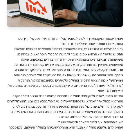
זיהוי, דיאגנוזה ושיקום: מדריך לטיפול בעונשי גוגל – החזרת האתר למסלול הדירוגים
האורגניים והבטחת בריאות דיגיטלית ארוכת טווח
עבור כל בעלים של נכס דיגיטלי, ירידה פתאומית, דרמטית ומתמשכת בדירוגים בתוצאות
החיפוש של גוגל היא תרחיש אימים. מעבר לתחושת התסכול וחוסר האונים, צניחה כזו
משמעותה לרוב אובדן ניכר בתנועה אורגנית, ירידה חדה בלידים ובהכנסות, ופגיעה
משמעותית במוניטין ובנראות המקוונת של המותג. בעוד שינויים קטנים בדירוגים הם חלק
טבעי מהדינמיקה של עולם החיפוש, ירידה חדה ומתמשכת צריכה להדליק נורת אזהרה
בוהקת: ייתכן והאתר ספג עונש מגוגל. עונשים אלו הם המנגנון של גוגל לאכיפת הנחיותיה
ושמירה על איכות תוצאות החיפוש, ומוטלים על אתרים שנקטו בפרקטיקות הנחשבות
"שחורות" או "אפורות" ב
קידום אתרים
, או שאינם עומדים בסטנדרטים איכותיים מסוימים על
פי שיפוט אלגוריתמי.
היכולת לזהות, לאבחן ולתקן עונש מגוגל היא מיומנות קריטית בארגז הכלים של כל מקדם
אתרים או מנהל אתר האחראי על נכסים דיגיטליים. אי טיפול בעונש בזמן וביעילות עלול לגרום
לנזק ארוך טווח ולפגיעה ביכולת של האתר להתאושש. מדריך זה יספק מפת דרכים לניווט
בתהליך המורכב של זיהוי עונשים, הבנת סוגיהם השונים, וביצוע הצעדים הנדרשים לשיקום
הדירוגים והחזרת האתר למסלול ההצלחה האורגנית.
פענוח הסימנים: איך לזהות שהאתר ספג עונש מגוגל?
זיהוי מוקדם של עונש מגוגל הוא הצעד הראשון והקריטי ביותר בתהליך השיקום. ישנם מספר