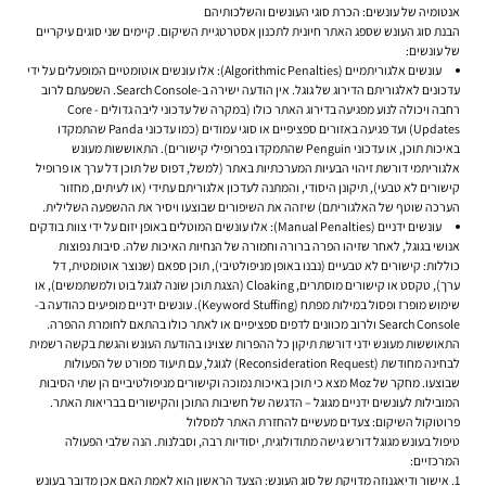
אנטומיה של עונשים: הכרת סוגי העונשים והשלכותיהם
הבנת סוג העונש שספג האתר חיונית לתכנון אסטרטגיית השיקום. קיימים שני סוגים עיקריים
של עונשים:
עונשים אלגוריתמיים (Algorithmic Penalties):
אלו עונשים אוטומטיים המופעלים על ידי
עדכונים לאלגוריתם הדירוג של גוגל. אין הודעה ישירה ב-Search Console. השפעתם לרוב
רחבה ויכולה לנוע מפגיעה בדירוג האתר כולו (במקרה של עדכוני ליבה גדולים - Core
Updates) ועד פגיעה באזורים ספציפיים או סוגי עמודים (כמו עדכוני Panda שהתמקדו
באיכות תוכן, או עדכוני Penguin שהתמקדו בפרופילי קישורים). התאוששות מעונש
אלגוריתמי דורשת זיהוי הבעיות המערכתיות באתר (למשל, דפוס של תוכן דל ערך או פרופיל
קישורים לא טבעי), תיקונן היסודי, והמתנה לעדכון אלגוריתם עתידי (או לעיתים, מחזור
הערכה שוטף של האלגוריתם) שיזהה את השיפורים שבוצעו ויסיר את ההשפעה השלילית.
עונשים ידניים (Manual Penalties):
אלו עונשים המוטלים באופן יזום על ידי צוות בודקים
אנושי בגוגל, לאחר שזיהו הפרה ברורה וחמורה של הנחיות האיכות שלה. סיבות נפוצות
כוללות: קישורים לא טבעיים (נבנו באופן מניפולטיבי), תוכן ספאם (שנוצר אוטומטית, דל
ערך), טקסט או קישורים מוסתרים, Cloaking (הצגת תוכן שונה לגוגל בוט ולמשתמשים), או
שימוש מופרז ופסול במילות מפתח (Keyword Stuffing). עונשים ידניים מופיעים כהודעה ב-
Search Console ולרוב מכוונים לדפים ספציפיים או לאתר כולו בהתאם לחומרת ההפרה.
התאוששות מעונש ידני דורשת תיקון כל ההפרות שצוינו בהודעת העונש והגשת בקשה רשמית
לבחינה מחודשת (Reconsideration Request) לגוגל, עם תיעוד מפורט של הפעולות
שבוצעו. מחקר של Moz מצא כי תוכן באיכות נמוכה וקישורים מניפולטיביים הן שתי הסיבות
המובילות לעונשים ידניים מגוגל – הדגשה של חשיבות התוכן והקישורים בבריאות האתר.
פרוטוקול השיקום: צעדים מעשיים להחזרת האתר למסלול
טיפול בעונש מגוגל דורש גישה מתודולוגית, יסודיות רבה, וסבלנות. הנה שלבי הפעולה
המרכזיים:
אישור ודיאגנוזה מדויקת של סוג העונש:
הצעד הראשון הוא לאמת האם אכן מדובר בעונש