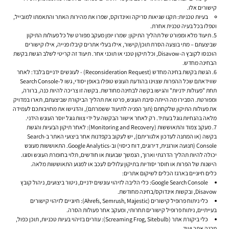
קישורים אלו.
בעיות טכניות:
תקנו שגיאות סריקה ואינדוקס, שפרו את מהירות האתר והתאמתו למובייל,
וטפלו בכל בעיה טכנית אחרת.
תיעוד מלא ומפורט של תהליך התיקון:
שמרו יומן מעקב מפורט של כל פעולות התיקון
שביצעתם – מתי בוצעה הסרת תוכן/קישור, אילו בעלי אתרים קיבלו פנייה, אילו קישורים
הוכנסו לקובץ ה-Disavow, וכל תיקון טכני או תוכני אחר. תיעוד זה קריטי לשלב הגשת בקשת
הבחינה מחדש.
הגשת בקשת בחינה מחדש (Reconsideration Request) - לעונשים ידניים בלבד:
לאחר
שווידאתם שכל ההפרות שצוינו בהודעת העונש טופלו באופן יסודי, גשו ל-Search Console
תחת "פעולות ידניות" והגישו בקשה לבחינה מחודשת. בקשה זו צריכה להיות כנה, ברורה,
ומפורטת. הסבירו מה הייתה סיבת העונש, פרטו את תהליך הביקורת שביצעתם, תארו במדויק
את פעולות התיקון שלקחתם (תוך הפניה לתיעוד ששמרתם), והדגישו את מחויבותכם לעמידה
מלאה בהנחיות גוגל בעתיד. רק לאחר אישור הבקשה על ידי צוות גוגל יוסר העונש הידני.
מעקב צמוד והתאוששות (Monitoring and Recovery):
לאחר תיקון הבעיות והגשת
בקשה (או המתנה לעדכון אלגוריתם), יש לעקוב בקפדנות אחר ביצועי האתר ב-Search
Console (תנועה אורגנית, דירוגים, דוח כיסוי) וב-Google Analytics. התאוששות מעונש
יכולה להיות תהליך הדרגתי וארוך, הנמשך שבועות או חודשים, תלוי בחומרת העונש וסוגו.
הישנות של הפרות או חוסר יסודיות בתיקון עלולים לעכב או למנוע התאוששות מלאה.
כלים חיוניים בארגז הכלים לשיקום אתרים:
Google Search Console:
כלי הליבה לזיהוי עונשים ידניים, ניטור ביצועים, ניהול קובץ
Disavow, ובקשות אינדוקס/בחינה מחודשת.
כלי ניתוח פרופיל קישורים (Ahrefs, Semrush, Majestic):
חיוניים לזיהוי קישורים
בעייתיים, ניתוח פרופיל קישורים תחרותי, ומעקב אחר פעולות הסרה.
כלי ביקורת אתר (Screaming Frog, Sitebulb):
עוזרים בזיהוי בעיות טכניות, תוכן כפול,
מבנה אתר ועוד.