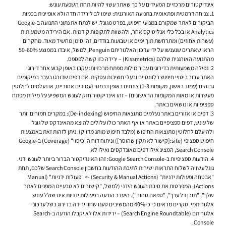
אינדיקטורים מרכזיים המעידים על כך שאתר עשוי להיות תחת השפעת עונש:
צניחה דרמטית ופתאומית בתנועה האורגנית:
שימו לב לירידה חדה ולא אופיינית בכמות
הביקורים לאתר שמקורם במנועי חיפוש, בפרט מגוגל. יש לנתח את נתוני התנועה ב-Google
Analytics או בכל כלי אנליטיקס אחר, ולהשוות לתקופות קודמות. אם הירידה משמעותית
(עשרות אחוזים) ומתרחשת תוך ימים או שבועות בודדים, זהו סימן מחשיד מאוד. מחקרים
הראו שאתרים שנענשו על ידי עדכון האלגוריתם Penguin, למשל, איבדו בממוצע 50-60%
מהתנועה האורגנית שלהם (Kissmetrics) – ירידה כזו קשה לפספס.
נפילה משמעותית בדירוגים עבור מילות מפתח מרכזיות:
עקבו באופן קבוע אחר דירוגי
האתר עבור ביטויי חיפוש רלוונטיים ובעלי חשיבות עסקית. אם דפים שדורגו בעבר במיקומים
גבוהים (עמוד ראשון, מקומות 1-3) צונחים באופן דרמטי (עמודים אחוריים, או נעלמים לחלוטין
מעשרות או מאות המקומות הראשונים) – זהו אינדיקטור חזק לעונש המשפיע על מילות מפתח
ספציפיות או נושאים באתר.
דפים או אזורים באתר נעלמים מתוצאות החיפוש (De-indexing):
במקרים חמורים יותר
של עונש, דפים ספציפיים באתר או אף האתר כולו עלולים להוצא מהאינדקס של גוגל
ולהיעלם לחלוטין מתוצאות החיפוש (מלבד חיפוש מותג מדויק). ניתן לזהות זאת באמצעות
חיפוש ספציפי (site:[קישור לא תקין שהוסר]) וניתוח דוח ה"כיסוי" (Coverage) ב-Google
Search Console, המציג אילו דפים מאונדקסים ואילו לא.
הודעות ספציפיות ב-Google Search Console:
זהו האינדיקטור הברור ביותר לעונש ידני.
גוגל עשויה לשלוח התראות ישירות לתיבת ההודעות בחשבון Search Console שלכם, תחת
"אבטחה ופעולות ידניות" (Security & Manual Actions) -> "פעולות ידניות" (Manual
Actions), המפרטות את סיבת העונש הידני (למשל, "קישורים לא טבעיים המפנים לאתר
שלך", "תוכן דל ערך", "ספאם טהור"). היעדר הודעה בפעולות ידניות אינו שולל עונש
אלגוריתמי. סקרים מראים כי כ-40% מהמשיבים טענו שחוו ירידה בדירוג בשל עדכוני
אלגוריתם (Search Engine Roundtable) – ירידות אלו לא יקבלו הודעה ב-Search
Console.