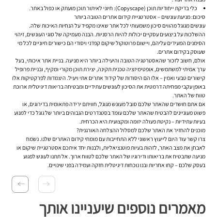
כלי בדיקת ייחודיות תוכן (Copyscape):
חיוני לאיתור תוכן מועתק או כפול באתר.
סיכום: מניעת עונשים – אסטרטגיית קידום אתרים הטובה ביותר
עונשים מגוגל מהווים סיכון משמעותי לכל אתר שאינו מקפיד על הנחיות האיכות שלה.
ההשלכות על ביצועים עסקיים יכולות להיות הרסניות. הבנה מעמיקה של סוגי העונשים, זיהוי
הסימנים המעידים עליהם, ויישום פרוטוקול שיקום קפדני ויסודי הם כישורים חיוניים לכל מי
שעוסק ב
קידום אתרים
.
אולם, חשוב לזכור שהאסטרטגיה הטובה והיעילה ביותר היא מניעה. בניית אתר איכותי, בעל
ערך אמיתי למשתמשים, אופטימיזציה טכנית תקינה, יצירת תוכן מקורי ומקיף, ובניית פרופיל
קישורים טבעי ואמין – אלו הם היסודות של
קידוד אתרים
אתי ויעיל. היצמדות לפרקטיקות אלו
באופן עקבי מפחיתה דרמטית את הסיכון לעונשים עתידיים ומבטיחה בריאות דיגיטלית ארוכת
טווח של האתר.
אם אתם חושדים שהאתר שלכם סובל מעונש מגוגל, חוויתם ירידה פתאומית בדירוגים, או
פשוט מעוניינים להבטיח שהאתר שלכם עומד בסטנדרטים הגבוהים ביותר של גוגל כדי למנוע
בעיות עתידיות – נקיטת פעולה יזומה ומקצועית היא הכרחית.
מוכנים להחזיר את האתר שלכם למסלול ההצלחה האורגנית?
צרו קשר עוד היום לייעוץ ראשוני ללא התחייבות עם מומחי
קידום האתרים
שלנו. נשמח
לאבחן את מצב האתר, לזהות בעיות פוטנציאליות, ולבנות יחד איתכם אסטרטגיית שיקום או
מניעה שתבטיח את בריאותו ודירוגיו של האתר שלכם לטווח ארוך. אל תתנו לעונש לפגוע
בעסק שלכם – קחו אחריות ובנו נוכחות דיגיטלית חזקה ועמידה בפני שינויים.
מאמרים נוספים שיעניינו אותך