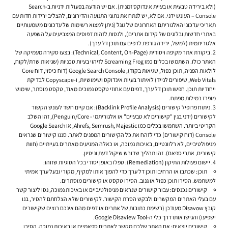
(ולא בירידה טבעית או בעיית אינדוקס זמנית). אם יש הודעה בפעולות ידניות ב-Search
Console – העונש ידני. אם לא, יש לנתח את נתוני התנועה והדירוגים, להצליב ירידות חדות עם
תאריכי עדכוני האלגוריתם האחרונים של גוגל (ניתן למצוא רשימות של עדכונים משמעותיים
באתרי חדשות ובלוגים של קידום אתרים), ולנסות לזהות דפוסים המצביעים על השפעה
אלגוריתמית (למשל, ירידה גורפת לדפים עם תוכן דל ערך).
ביקורת אתר מקיפה ויסודית (Technical, Content, On-Page):
בצעו סקירה מעמיקה של
האתר כולו. השתמשו בכלים כמו Screaming Frog לזיהוי בעיות טכניות (שגיאות שרת/לקוח,
לולאות הפניה, תוכן כפול, שגיאות בקוד), Google Search Console (דוח כיסוי, דוח Core
Web Vitals, שיפורים לנייד) לאיתור בעיות אינדוקס ושימושיות, ו-Copyscape לבדיקת
ייחודיות תוכן. חפשו תוכן דל ערך, דפים עם אחוזי טקסט נמוכים מאוד, טקסט מוסתר, שימוש
מופרז במילות מפתח.
ניתוח פרופיל קישורים (Backlink Profile Analysis):
אם קיים חשד לעונש הקשור
לקישורים (ידני בגין "קישורים לא טבעיים" או אלגוריתמי - Penguin/Core), זהו השלב
הקריטי ביותר. השתמשו בכלים כמו Ahrefs, Semrush, Majestic, או Google Search
Console (דוח קישורים) כדי לזהח את כל הקישורים המפנים לאתר. סננו קישורים שנראים
מניפולטיביים, לא רלוונטיים, באיכות נמוכה, או כאלה המגיעים מאתרים בעייתיים (חוות
קישורים, אתרי ספאם). זהו תהליך שדורש שיקול דעת וניסיון.
יישום פעולות התיקון (Remediation):
טפלו באופן יסודי בכל הסוגיות שזוהו:
תוכן:
שכתבו או הרחיבו תוכן דל ערך כדי להפוך אותו למקיף, מקורי ובעל ערך אמיתי
למשתמש. הסירו תוכן כפול או גנוב. הסירו טקסט או קישורים מוסתרים.
קישורים נכנסים:
עבור קישורים שנראים מניפולטיביים או באיכות נמוכה, נסו ליצור קשר
עם בעלי האתרים המקשרים ולבקש הסרת הקישור. לקישורים שלא הצלחתם להסיר, בנו
קובץ Disavow מעודכן (רשימת כתובות של אתרים או דפים מהם אינכם רוצים שקישורים
ישפיעו) והגישו אותו דרך כלי ה-Google Disaview Tool.
קישורים יוצאים:
אם האתר שלכם מקשר לאתרים ספאמיים או באיכות נמוכה, הסירו