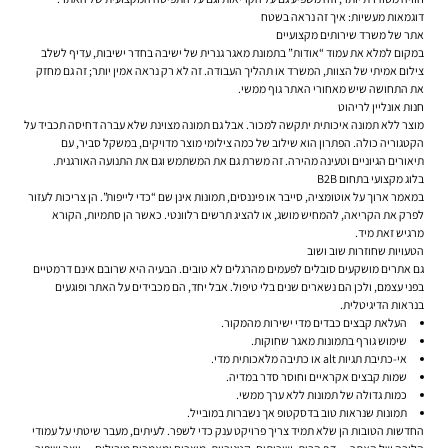
דוגמאות מעשיות: איך זה נראה בשטח
אתר של משרד שירותים מקצועיים
במקום למלא את עמוד “אודות” בתמונת מאגר גנרית של ישיבה בחדר ישיבות, עדיף לשלב
צילום אמיתי של הצוות, המשרד או תהליך העבודה. זה לא רק נראה אמין יותר; זה גם מחזק
את התחושה שיש מאחורי האתר גוף ממשי.
חנות אונליין לריהוט
מוצר ללא תמונה איכותית יתקשה למכור. אבל גם תמונה מצוינת שלא עברה דחיסה תכביד על
הקטגוריה כולה. הפתרון הוא שילוב של כמה צילומי מוצר מדויקים, במשקל סביר, עם
תיאורים הגיוניים וטעינה מהירה. זה משרת גם את המשתמש וגם את התנועה האורגנית.
בלוג מקצועי בתחום B2B
במאמר ארוך על אוטומציה, סייבר או פיננסים, תמונות אינן שם “כדי לייפות”. הן צריכות לעזור
לפרק את הקריאה, להמחיש מושג, או להציג תרשים רלוונטי. כאשר הן סתמיות, הקורא
מרגיש זאת מיד.
הטעויות שחוזרות שוב ושוב
גם אתרים מושקעים סובלים לפעמים מהרגלים לא טובים. הבעיה היא שרובם אינם דרמטיים
בפני עצמם, ולכן הם נשארים שנים בלי טיפול. אבל יחד, הם מכבידים על האתר ופוגעים
בנראות הדיגיטלית.
העלאת קבצים כבדים מדי ישירות מהמקור.
שימוש גורף בתמונות מאגר שחוקות.
אי-כתיבת תגיות alt או כתיבה מלאכותית מדי.
שמות קבצים אקראיים וחוסר סדר במדיה.
כמות גדולה של תמונות ללא ערך ממשי.
תמונות שנראות טוב בדסקטופ אך נשברות במובייל.
החדשות הטובות הן שלא תמיד צריך פרויקט ענק כדי לשפר. לעיתים, מעבר שיטתי על עמודי