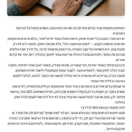
השימוש בתמונות עבור קידום אתרים: מה שנראה כמו עיצוב, משפיע בפועל על הנראות
האורגנית
יש רגע מוכר כמעט בכל ישיבת שיווק: מישהו מעלה עמוד חדש לאתר, כולם מרוצים מהטקסט,
ואז מגיע המשפט הקבוע — “נוסיף גם תמונה יפה”. אלא שבאתר עסקי, תמונה היא לא רק
שכבת צבע. היא משפיעה על קצב הטעינה, על האמון שהעמוד מייצר, על הדרך שבה גולשים
מבינים את המסר, ולעיתים גם על היכולת של אותו עמוד לתמוך בתהליך רחב יותר של קידום
אתרים.
זה נכון במיוחד בעמודי שירות, דפי קטגוריה, חנויות אונליין, מאמרי תוכן ואתרי תדמית. תמונה
טובה יכולה לחזק מסר, להמחיש מוצר, לשבור עומס טקסטואלי ולשפר חוויית משתמש.
תמונה כבדה, גנרית או לא מתוארת כראוי עלולה לעשות את ההפך: להאט, לבלבל ולפגוע
באיכות הכללית של העמוד.
מי שבוחן
קידום אתרים
ברצינות מבין מהר מאוד שהתמונות הן חלק מהתשתית, לא קישוט
שמגיע בסוף. הן יושבות בדיוק בנקודת המפגש שבין תוכן, חוויית משתמש, SEO טכני, נגישות
ומיתוג. לכן, עסק שרוצה לבנות תנועה אורגנית יציבה לא יכול להרשות לעצמו לנהל אותן
באלתור.
למה תמונות הן נושא SEO לכל דבר
מנועי חיפוש לא חווים עמוד כמו גולש אנושי. הם לא “מתרשמים” מצילום יפה של משרד או
ממוצר שנראה מצוין על רקע לבן. כדי להבין תמונה, הם נשענים על ההקשר שסביבה: כותרת
העמוד, הפסקאות הסמוכות, שם הקובץ, תגית alt, מיקום בעמוד, ולעיתים גם איכות הביצועים
שהקובץ מייצר.