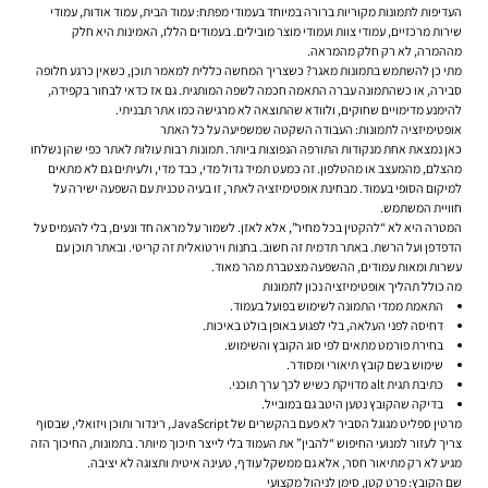
העדיפות לתמונות מקוריות ברורה במיוחד בעמודי מפתח: עמוד הבית, עמוד אודות, עמודי
שירות מרכזיים, עמודי צוות ועמודי מוצר מובילים. בעמודים הללו, האמינות היא חלק
מההמרה, לא רק חלק מהמראה.
מתי כן להשתמש בתמונות מאגר? כשצריך המחשה כללית למאמר תוכן, כשאין כרגע חלופה
סבירה, או כשהתמונה עברה התאמה חכמה לשפה המותגית. גם אז כדאי לבחור בקפידה,
להימנע מדימויים שחוקים, ולוודא שהתוצאה לא מרגישה כמו אתר תבניתי.
אופטימיזציה לתמונות: העבודה השקטה שמשפיעה על כל האתר
כאן נמצאת אחת מנקודות התורפה הנפוצות ביותר. תמונות רבות עולות לאתר כפי שהן נשלחו
מהצלם, מהמעצב או מהטלפון. זה כמעט תמיד גדול מדי, כבד מדי, ולעיתים גם לא מתאים
למיקום הסופי בעמוד. מבחינת אופטימיזציה לאתר, זו בעיה טכנית עם השפעה ישירה על
חוויית המשתמש.
המטרה היא לא “להקטין בכל מחיר”, אלא לאזן. לשמור על מראה חד ונעים, בלי להעמיס על
הדפדפן ועל הרשת. באתר תדמית זה חשוב. בחנות וירטואלית זה קריטי. ובאתר תוכן עם
עשרות ומאות עמודים, ההשפעה מצטברת מהר מאוד.
מה כולל תהליך אופטימיזציה נכון לתמונות
התאמת ממדי התמונה לשימוש בפועל בעמוד.
דחיסה לפני העלאה, בלי לפגוע באופן בולט באיכות.
בחירת פורמט מתאים לפי סוג הקובץ והשימוש.
שימוש בשם קובץ תיאורי ומסודר.
כתיבת תגית alt מדויקת כשיש לכך ערך תוכני.
בדיקה שהקובץ נטען היטב גם במובייל.
מרטין ספליט מגוגל הסביר לא פעם בהקשרים של JavaScript, רינדור ותוכן ויזואלי, שבסוף
צריך לעזור למנועי החיפוש “להבין” את העמוד בלי לייצר חיכוך מיותר. בתמונות, החיכוך הזה
מגיע לא רק מתיאור חסר, אלא גם ממשקל עודף, טעינה איטית ותצוגה לא יציבה.
שם הקובץ: פרט קטן, סימן לניהול מקצועי