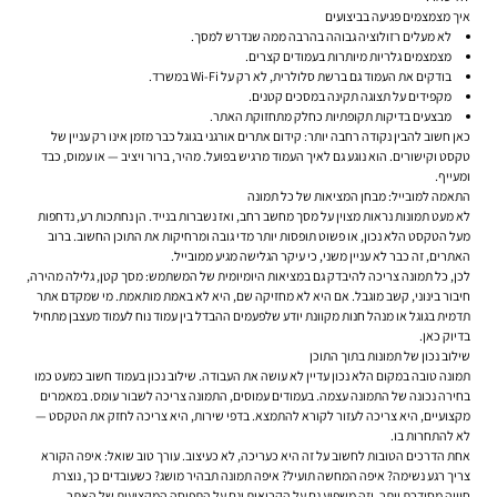
איך מצמצמים פגיעה בביצועים
לא מעלים רזולוציה גבוהה בהרבה ממה שנדרש למסך.
מצמצמים גלריות מיותרות בעמודים קצרים.
בודקים את העמוד גם ברשת סלולרית, לא רק על Wi-Fi במשרד.
מקפידים על תצוגה תקינה במסכים קטנים.
מבצעים בדיקות תקופתיות כחלק מתחזוקת האתר.
כאן חשוב להבין נקודה רחבה יותר: קידום אתרים אורגני בגוגל כבר מזמן אינו רק עניין של
טקסט וקישורים. הוא נוגע גם לאיך העמוד מרגיש בפועל. מהיר, ברור ויציב — או עמוס, כבד
ומעייף.
התאמה למובייל: מבחן המציאות של כל תמונה
לא מעט תמונות נראות מצוין על מסך מחשב רחב, ואז נשברות בנייד. הן נחתכות רע, נדחפות
מעל הטקסט הלא נכון, או פשוט תופסות יותר מדי גובה ומרחיקות את התוכן החשוב. ברוב
האתרים, זה כבר לא עניין משני, כי עיקר הגלישה מגיע ממובייל.
לכן, כל תמונה צריכה להיבדק גם במציאות היומיומית של המשתמש: מסך קטן, גלילה מהירה,
חיבור בינוני, קשב מוגבל. אם היא לא מחזיקה שם, היא לא באמת מותאמת. מי שמקדם אתר
תדמית בגוגל או מנהל חנות מקוונת יודע שלפעמים ההבדל בין עמוד נוח לעמוד מעצבן מתחיל
בדיוק כאן.
שילוב נכון של תמונות בתוך התוכן
תמונה טובה במקום הלא נכון עדיין לא עושה את העבודה. שילוב נכון בעמוד חשוב כמעט כמו
בחירה נכונה של התמונה עצמה. בעמודים עמוסים, התמונה צריכה לשבור עומס. במאמרים
מקצועיים, היא צריכה לעזור לקורא להתמצא. בדפי שירות, היא צריכה לחזק את הטקסט —
לא להתחרות בו.
אחת הדרכים הטובות לחשוב על זה היא כעריכה, לא כעיצוב. עורך טוב שואל: איפה הקורא
צריך רגע נשימה? איפה המחשה תועיל? איפה תמונה תבהיר מושג? כשעובדים כך, נוצרת
חוויה מסודרת יותר, וזה משפיע גם על הקריאות וגם על התפיסה המקצועית של האתר.