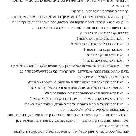
הליבה של האתר — דף הבית, שירותים, קטגוריות, מוצרים ומאמרים מובילים — יוצר שיפור
מורגש למדי.
כך הופכים ניהול תמונות לתהליך עבודה קבוע
הדרך הנכונה לנהל תמונות אינה דרך “מבצע ניקיון” חד-פעמי, אלא דרך שגרה. אם צוות תוכן,
שיווק, עיצוב או איקומרס יודע מה בודקים לפני העלאה, רמת האתר נשמרת לאורך זמן. זה
חשוב במיוחד בארגונים, בחנויות פעילות ובאתרים שמתעדכנים בקצב גבוה.
צ'קליסט קצר לפני העלאת כל תמונה
האם התמונה באמת תורמת לעמוד?
האם היא בגודל המתאים ולא כבדה מדי?
האם שם הקובץ ברור ותיאורי?
האם יש alt מדויק כשנדרש?
האם היא מוצגת היטב גם בנייד?
עסקים ששואלים את חמש השאלות האלה באופן עקבי מונעים חלק גדול מהבעיות מראש. זו
בדיוק אותה משמעת קטנה שמבדילה בין אתר “נחמד” לבין נכס דיגיטלי מנוהל היטב.
מה הקורא צריך לשאול את עצמו עכשיו
האם התמונות באתר שלי באמת מחזקות את התוכן, או רק ממלאות שטח?
האם עמודי המפתח שלי נשענים על תמונות מקוריות או על חומר גנרי מדי?
האם קבצי התמונות באתר פוגעים במהירות ובחוויה במובייל?
האם יש לי שיטה קבועה לשמות קבצים, alt ובדיקת איכות לפני העלאה?
האם התמונות שלי תומכות במטרות של קידום אורגני, או עובדות נגדו בשקט?
סיכום: תמונות הן לא קישוט, אלא חלק ממבנה האתר
השימוש בתמונות עבור קידום אתרים יושב בדיוק על הקו שבין חוויית משתמש, SEO טכני, תוכן
ואמון. תמונה טובה לא רק נראית נכון — היא גם נטענת נכון, מתוארת נכון, ממוקמת נכון
ומשרתת מטרה ברורה.
עבור בעלי עסקים, מנהלי שיווק ומנהלי אתרים, המשמעות פשוטה: אם אתם רוצים לבנות