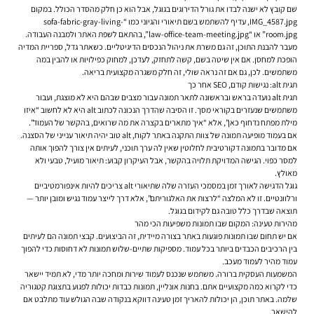
שם קובץ לא ישנה לבדו את גורל הדירוגים בגוגל, אבל הוא כן חלק מהסדר הכולל. במקום
IMG_4587.jpg, עדיף להשתמש בשם תיאורי והגיוני כמו “sofa-fabric-gray-living-
room.jpg” או “law-office-team-meeting.jpg”, בהתאם לשפת האתר ולמבנה העבודה.
מעבר להבנת התוכן, זה גם משרת את ניהול הנכסים הדיגיטליים. כשאתר גדל, ספריית המדיה
הופכת למחסן. אם אין שיטה בשם, קשה לתחזק, לעדכן, למחוק כפילויות או להבין במה
משתמשים. לכן, גם אם זה נראה שולי, זה חלק משגרה מקצועית בריאה.
תגית alt: נגישות קודם, SEO אחר כך
תגית alt נועדה בראש ובראשונה לתאר תמונה עבור מצבים שבהם היא לא מוצגת, ועבור
משתמשים שנעזרים בקוראי מסך. זו הסיבה שהדרך הנכונה לכתוב alt היא לא לחשוב “איזו
מילת מפתח נדחוף כאן”, אלא “איך מתארים בקצרה את מה שרואים, בהקשר של העמוד”.
אם בעמוד מופיעה תמונה של צוות התקנה באתר לקוח, alt טוב יהיה תיאור ענייני של הסצנה.
אם מדובר בתמונה דקורטיבית לחלוטין שאין לה ערך תוכני, לעיתים אין צורך להפוך אותה
למסר כפוי. הגישה המדויקת תלויה בהקשר, אבל העיקרון קבוע: תיאור מועיל, טבעי ולא
מאולץ.
גוגל הדגישה לאורך זמן במסמכי העזרה שלה שתיאורי alt צריכים להיות אינפורמטיביים
ורלוונטיים. זו לא המלצה “לרצות את האלגוריתם”, אלא דרך לייצר עמוד נגיש ומובן יותר —
תוצאה שבדרך כלל טובה גם לקידום בגוגל.
מהירות טעינה: המקום שבו תמונות משפיעות הכי מהר
אם יש תחום שבו תמונות פוגעות באתר בצורה מיידית, זה הביצועים. קבצי תמונה הם לעיתים
בין הרכיבים הכבדים ביותר בכל עמוד. מספיקות שתיים-שלוש תמונות לא דחוסות כדי להפוך
עמוד מהיר לעמוד מעכב.
המשמעות העסקית ברורה. משתמש שנכנס לעמוד שירות ומחכה יותר מדי, לא תמיד יישאר
כדי לקרוא כמה מקצועיים אתם. בחנות אונליין, תמונות כבדות יכולות לפגוע בתצוגת קטגוריה
שלמה. באתר תוכן, הן יכולות להאריך זמן טעינה דווקא בנקודה שבה הגולש עוד מתלבט אם
להישאר.