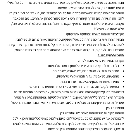
חברת תוכנה עם אנשים שמצביעים על מסך, מרפאה עם דוגמנים מחייכים מדי — כל אלה אולי
נראים “מסודרים”, אבל לעיתים הם מחלישים אמינות.
תמונה טובה היא תמונה שמשרתת מטרה. אם מדובר בעמוד שירות, היא צריכה לעזור לקורא
להבין את השירות. אם זה דף קטגוריה, היא צריכה לעזור לסרוק את ההיצע. אם זה מאמר
מקצועי, היא צריכה לשבור עומס ולהוסיף הקשר. השאלה הנכונה היא לא “האם היא יפה”,
אלא “האם היא מועילה”.
איך לבחור תמונות בצורה שמחזקת אתר עסקי
הבחירה החזותית צריכה להתחיל בשאלה עסקית. מה העמוד אמור לגרום לגולש להבין,
להרגיש או לעשות? ברגע שמגדירים את זה, הרבה יותר קל לבחור תמונה מדויקת. עבור קידום
אתרים אורגני לעסקים, דיוק כזה חשוב כי הוא יוצר התאמה טובה יותר בין כוונת החיפוש,
התוכן והחוויה בפועל.
עקרונות בחירה שכדאי לעבוד לפיהם
רלוונטיות לתוכן:
התמונה צריכה לתמוך במסר של העמוד.
איכות חזותית:
לא מטושטשת, לא חשוכה, לא מרוחה.
אותנטיות:
כשאפשר, עדיף חומר מקורי של העסק.
אחידות מותגית:
סגנון עקבי משדר סדר ורצינות.
התאמה לקהל:
מה שעובד לחנות אופנה לא בהכרח מתאים לחברת B2B.
דוגמה פשוטה: קליניקה פרטית שמציגה את הצוות האמיתי, את חדרי הטיפול ואת סביבת
העבודה תייצר בדרך כלל תחושת אמון גבוהה יותר מקליניקה שמסתפקת בתמונות מאגר
סטריליות. אותו היגיון עובד גם אצל אדריכלים, יועצים, משרדי רואי חשבון, סוכנויות דיגיטל
וחנויות אונליין.
תמונות מקוריות מול תמונות מאגר: לא שחור או לבן
לתמונות מאגר יש מקום. לא כל עסק יכול להפיק יום צילום מקצועי לכל עמוד תוכן או לכל
שירות. אבל יש הבדל בין שימוש מושכל לבין תלות מלאה. כאשר כל האתר בנוי מצילומים
גנריים, נוצר פער מורגש בין ההבטחה החזותית לבין המציאות.