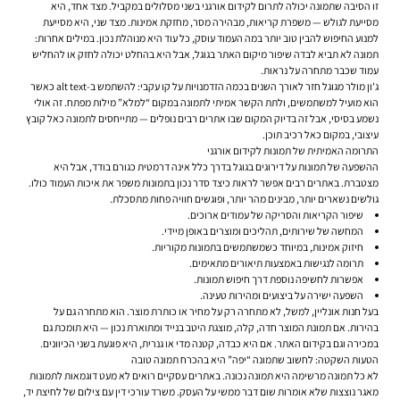
זו הסיבה שתמונה יכולה לתרום לקידום אורגני בשני מסלולים במקביל. מצד אחד, היא
מסייעת לגולש — משפרת קריאות, מבהירה מסר, מחזקת אמינות. מצד שני, היא מסייעת
למנוע החיפוש להבין טוב יותר במה העמוד עוסק, כל עוד היא מנוהלת נכון. במילים אחרות:
תמונה לא תביא לבדה שיפור מיקום האתר בגוגל, אבל היא בהחלט יכולה לחזק או להחליש
עמוד שכבר מתחרה על נראות.
ג'ון מולר מגוגל חזר לאורך השנים בכמה הזדמנויות על קו עקבי: להשתמש ב-alt text כאשר
הוא מועיל למשתמשים, ולתת הקשר אמיתי לתמונה במקום “למלא” מילות מפתח. זה אולי
נשמע בסיסי, אבל זה בדיוק המקום שבו אתרים רבים נופלים — מתייחסים לתמונה כאל קובץ
עיצובי, במקום כאל רכיב תוכן.
התרומה האמיתית של תמונות לקידום אורגני
ההשפעה של תמונות על דירוגים בגוגל בדרך כלל אינה דרמטית כגורם בודד, אבל היא
מצטברת. באתרים רבים אפשר לראות כיצד סדר נכון בתמונות משפר את איכות העמוד כולו.
גולשים נשארים יותר, מבינים מהר יותר, ופוגשים חוויה פחות מתסכלת.
שיפור הקריאות והסריקה של עמודים ארוכים.
המחשה של שירותים, תהליכים ומוצרים באופן מיידי.
חיזוק אמינות, במיוחד כשמשתמשים בתמונות מקוריות.
תרומה לנגישות באמצעות תיאורים מתאימים.
אפשרות לחשיפה נוספת דרך חיפוש תמונות.
השפעה ישירה על ביצועים ומהירות טעינה.
בעל חנות אונליין, למשל, לא מתחרה רק על מחיר או כותרת מוצר. הוא מתחרה גם על
בהירות. אם תמונת המוצר חדה, קלה, מוצגת היטב בנייד ומתוארת נכון — היא תומכת גם
במכירה וגם בקידום האתר. אם היא כבדה, קטנה מדי או גנרית, היא פוגעת בשני הכיוונים.
הטעות השקטה: לחשוב שתמונה “יפה” היא בהכרח תמונה טובה
לא כל תמונה מרשימה היא תמונה נכונה. באתרים עסקיים רואים לא מעט דוגמאות לתמונות
מאגר נוצצות שלא אומרות שום דבר ממשי על העסק. משרד עורכי דין עם צילום של לחיצת יד,