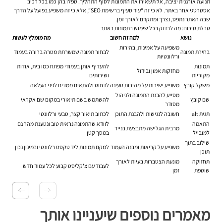
תנועה אורגנית יציבה, אל תשאירו את התמונות לסוף התהליך. טפלו בהן כמו בכל רכיב
אסטרטגי אחר באתר. לא כי זה “עוד סעיף ברשימת SEO”, אלא כי זה משפיע בפועל על הדרך
שבה האתר נתפס, נצרך ומתקדם לאורך זמן.
טבלת סיכום: מה לבדוק בכל שימוש בתמונות באתר
נושא
למה זה חשוב
מה מומלץ לעשות
משפיעה על אמינות, בהירות
בחירת תמונה
לבחור תמונה שמשרתת מטרה ברורה בעמוד
ורלוונטיות
תמונות
להעדיף אותן בעמודי מפתח כמו בית, אודות
מחזקות אמון ובידול
מקוריות
ושירותים
משקל קובץ
משפיע ישירות על מהירות טעינה
לדחוס ולהתאים ממדים לפני העלאה
מסייע להבנת התמונה ולניהול
שם קובץ
להשתמש בשם תיאורי במקום שם אקראי
מסודר
תגית alt
חשובה לנגישות ולהבנת התוכן
לכתוב תיאור קצר, טבעי ורלוונטי
התאמה
לוודא שהתמונה נראית טוב ונטענת מהר גם
מרבית הגלישה מתבצעת בנייד
למובייל
במסך קטן
שילוב בתוך
משפיע על קריאות ומבנה העמוד
למקם תמונות ליד טקסט רלוונטי ובמינון נכון
תוכן
תחזוקה
מונעת הצטברות בעיות לאורך
לעבוד עם צ'קליסט קבוע לכל עמוד חדש
שוטפת
זמן
מאמרים נוספים שיעניינו אותך