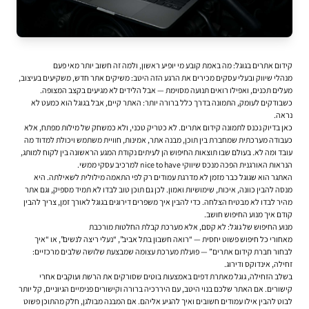
קידום אתרים בגוגל: מה באמת קובע מי יופיע ראשון, ולמה זה חשוב יותר מאי פעם
מנהלי שיווק ובעלי עסקים מכירים את הרגע הזה היטב: משיקים אתר חדש, משקיעים בעיצוב,
מעלים תכנים, ואפילו רואים תנועה מסוימת — אבל הלידים לא מגיעים בקצב המצופה.
כשבודקים לעומק, התמונה בדרך כלל ברורה יותר: האתר קיים, אבל בגוגל הוא כמעט לא
נראה.
כאן בדיוק נכנס לתמונה
קידום אתרים
. לא כטריק טכני, ולא כמשחק של מילות מפתח, אלא
כעבודה מערכתית שמחברת בין תוכן, מבנה אתר, אמינות, חוויית משתמש ויכולת למדוד מה
עובד ומה לא. בעולם שבו תוצאות החיפוש הן לעיתים נקודת המגע הראשונה בין לקוח למותג,
הנראות האורגנית הפכה מנכס שיווקי nice to have למרכיב עסקי ממשי.
האתגר הוא שגוגל כבר מזמן לא מדרגת עמודים רק לפי התאמה מילולית לשאילתה. היא
מנסה להבין כוונה, איכות, שימושיות ואמון. לכן גם תוכן טוב לבדו לא תמיד מספיק, וגם אתר
מהיר לבדו לא מבטיח הצלחה. כדי להבין איך משפרים דירוגים בגוגל לאורך זמן, צריך להבין
קודם איך מנוע החיפוש חושב.
מנוע החיפוש של גוגל: לא קסם, אלא מערכת קבלת החלטות מורכבת
מאחורי כל חיפוש פשוט יחסית — “רואה חשבון בתל אביב”, “נעלי ריצה לנשים”, או “איך
לבחור חברת קידום אתרים” — פועלת מערכת עצומה שמבצעת שלושה שלבים מרכזיים:
זחילה, אינדוקס ודירוג.
בשלב הזחילה, גוגל מאתרת דפים באמצעות בוטים שסורקים את הרשת ועוקבים אחרי
קישורים. אם האתר שלכם בנוי היטב, עם היררכיה ברורה וקישורים פנימיים הגיוניים, קל יותר
לבוט להבין אילו עמודים חשובים ואיך להגיע אליהם. אם המבנה מבולגן, חלק מהתוכן פשוט