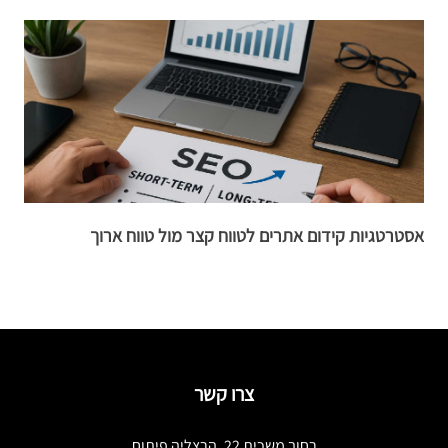
אסטרטגיות קידום אתרים לטווח קצר מול טווח ארוך
כיצד X
צרו קשר
רחוב משכית 22, הרצליה פיתוח