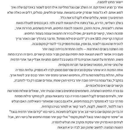
יישאר מחוץ לתמונה.
אחר כך מגיע האינדוקס. זה השלב שבו גוגל מחליטה אילו דפים לשמור באינדקס שלה ואיך
לסווג אותם. לא כל עמוד שנסרק יופיע בתוצאות. עמודים חלשים, כפולים, דלים או כאלה שלא
תורמים ערך ממשי, עלולים שלא לקבל נראות כלל.
בשלב השלישי, הדירוג, גוגל בוחנת אילו תוצאות להציג ולמי. כאן נכנסים לפעולה מאות
אותות: רלוונטיות, איכות התוכן, התאמה לכוונת החיפוש, חוויית משתמש, מהירות אתר,
סמכות האתר, קישורים חיצוניים, ואפילו בהירות התוצאה עצמה בעמוד החיפוש.
זו נקודה קריטית: SEO אינו רק “להכניס מילות מפתח”. מדובר בתהליך שבו האתר צריך
להוכיח שהוא גם רלוונטי, גם אמין, וגם נוח מספיק כדי להצדיק מקום גבוה.
מה השתנה בשנים האחרונות — ולמה התחרות נהייתה קשה יותר
פעם היה אפשר להשיג תוצאות יפות יחסית עם תוכן סביר וכמה קישורים. היום זה הרבה פחות
פשוט. התחרות על תנועה אורגנית גדלה כמעט בכל תחום: מחנויות אונליין ועד אתרי תדמית
של נותני שירות, מסטארטאפים ועד חברות מקומיות.
אחת הסיבות היא שיותר עסקים מבינים שפרסום ממומן לבדו לא מספיק. עלויות המדיה
עולות, התלות בפלטפורמות גדלה, והחיפוש האורגני נתפס יותר ויותר כנכס יציב לטווח ארוך.
במקביל, גוגל עצמה נהייתה טובה יותר בזיהוי תוכן שטחי, עמודים שנבנו רק כדי להתברג,
וקישורים שנראים מלאכותיים.
גם צורת החיפוש השתנתה. משתמשים מחפשים בשפה טבעית יותר, שואלים שאלות מפורטות
יותר, ולעיתים מצפים לקבל תשובה מהירה כבר בתוצאות עצמן. לכן מחקר מילות מפתח
מודרני כבר לא מתמקד רק בנפח חיפוש, אלא גם בכוונה שמאחורי השאילתה: האם הגולש
רוצה ללמוד, להשוות, לקנות, ליצור קשר או לפתור בעיה נקודתית.
זה בדיוק המקום שבו ביטויי זנב ארוך מקבלים חשיבות. ביטוי כמו “קידום אתר תדמית בגוגל”
או “שיפור מיקום האתר בגוגל לעסק מקומי” אולי קטן יותר מנפח החיפוש של ביטוי רחב, אבל
לעיתים הוא מדויק יותר עסקית ומקרב את הגולש להמרה.
הטעות הנפוצה: לחשוב שתוכן טוב לבדו יביא תוצאות