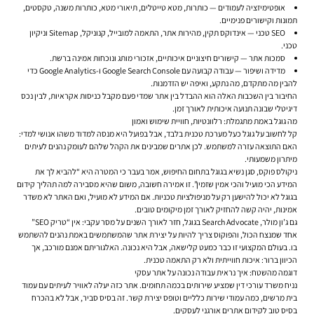
אופטימיזציה לעמודים
— כותרות, מטא טייטלים, תיאורי מטא, כותרות משנה, טקסטים,
תמונות וקישורים פנימיים.
SEO טכני
— אינדוקס תקין, מהירות אתר, התאמה למובייל, קנוניקל, Sitemap וניקיון
טכני.
סמכות אתר
— קישורים חיצוניים איכותיים, אזכורי מותג ונוכחות אמינה ברשת.
מדידה ושיפור
— עבודה קבועה עם Google Search Console ו-Google Analytics כדי
להבין מה מתקדם, מה נתקע, ואיפה יש הזדמנות.
החיבור בין השכבות האלה הוא ההבדל בין אתר שמדי פעם מקבל כניסות אקראיות, לבין נכס
דיגיטלי שבונה תנועה איכותית לאורך זמן.
מה גוגל באמת מתגמלת: רלוונטיות, חוויית שימוש ואמון
קל לחשוב על גוגל כעל מערכת טכנית בלבד, אבל בפועל היא מנסה למדוד משהו אנושי למדי:
האם התוצאה עזרה למשתמש. לכן אתרים שמבינים את הקהל שלהם לעומק נהנים לעיתים
מיתרון משמעותי.
ניקולס פוקס, סגן נשיא בגוגל בתחום החיפוש, אמר בעבר כי המטרה היא “להביא לך את
המידע הכי מועיל והכי אמין שזמין”. זו אמירה חשובה, משום שהיא מסבירה למה תהליך קידום
בגוגל לא יכול להישען רק על מניפולציות טכניות. אם המידע לא מועיל, ואם האתר לא משדר
אמינות, יהיה קשה להחזיק לאורך זמן מיקומים טובים.
גם ג’ון מולר, Search Advocate בגוגל, חזר לאורך השנים על מסר עקבי: אין “טריק SEO”
אחד שמנצח הכול, והפוקוס צריך להיות על יצירת אתר שהמשתמשים באמת נהנים להשתמש
בו. בעולם המקצועי זו כבר כמעט קלישאה, אבל היא נכונה. האלגוריתם אמנם מורכב, אך
הכיוון ברור: איכות חווייתית ולא רק התאמה טכנית.
דוגמה מהשטח: איך נראית עבודה נכונה על אתר עסקי
נניח משרד עורכי דין שמציע שירותים בכמה תחומים. אתר כזה יעלה לאוויר לעיתים עם עמוד
בית מרשים, כמה עמודי שירות כלליים וטופס יצירת קשר. זה בסיס סביר, אבל לא בהכרח
בסיס טוב לקידום אתרים אורגני לעסקים.