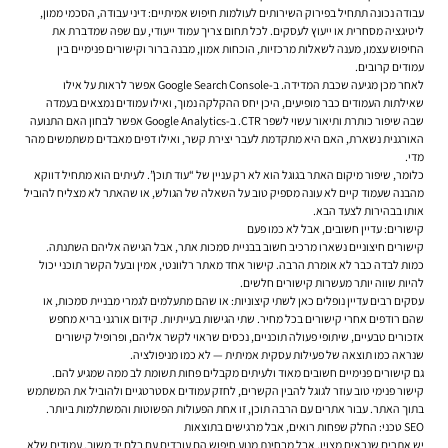
עבודה נכונה תתחיל בפירוק השירותים לעולמות חיפוש אמיתיים: דיני עבודה, הסכמי ממון,
ליטיגציה מסחרית או ייעוץ לעסקים. לכל תחום צריך עמוד ייעודי, עם שפה שמדברת את
החיפוש עצמו, מענה לשאלות מרכזיות, הוכחות אמון, מבנה ברור וקישורים פנימיים בין
עמודים קרובים.
לאחר מכן מגיעה שכבת המדידה. ב-Google Search Console אפשר לראות על אילו
שאילתות העמודים כבר מופיעים, היכן יחס ההקלקה נמוך, ואילו עמודים נמצאים בעמדה
שבה שיפור כותרת ותיאור עשוי לשפר CTR. ב-Google Analytics אפשר לבחון האם התנועה
האורגנית נשארת, האם היא מתקדמת לעבר יצירת קשר, ואילו דפים מאבדים משתמשים מהר
מדי.
כלומר, שיפור מיקום האתר בגוגל הוא לא רק עניין של “עוד תוכן”. לעיתים הוא מתחיל דווקא
מהבנה שעמוד קיים לא עונה מספיק טוב על השאלה של הגולש, או שהאתר לא מצליח להוביל
אותו בבהירות לצעד הבא.
קישורים: עדיין חשובים, אבל לא כמו פעם
קישורים חיצוניים נשארו מרכיב חשוב בבניית סמכות אתר, אבל הגישה אליהם השתנתה.
כמות לבדה כבר לא אומרת הרבה. קישור אחד מאתר רלוונטי, אמין ובעל הקשר תוכני יכול
להיות שווה יותר מעשרות קישורים חלשים.
עסקים רבים עדיין נופלים כאן לשתי קיצוניות: או שהם מתעלמים לגמרי מבניית סמכות, או
שהם רודפים אחרי קישורים בכל מחיר. שתי הגישות בעייתיות. קידום אורגני בריא מחפש
אזכורים טבעיים, שיתופי פעולה תוכניים, נכסים שראוי לקשר אליהם, ופרופיל קישורים
שנראה כמו תוצאה של פעילות עסקית אמיתית — לא כמו מניפולציה.
גם קישורים פנימיים חשובים מאוד ולעיתים מקבלים פחות תשומת לב ממה שמגיע להם.
קישור פנימי טוב עוזר לגוגל להבין הקשרים, לחזק עמודים אסטרטגיים ולהוביל את המשתמש
בתוך האתר. עבור אתרים עם הרבה תוכן, זו אחת הפעולות הפשוטות והמשתלמות ביותר.
SEO טכני: החלק שפחות רואים, אבל מרגישים בתוצאות
יש אתרים שנראים מצוין, אבל מבחינת מנוע חיפוש הם עובדים עם בלם יד משוך. עמודים שלא