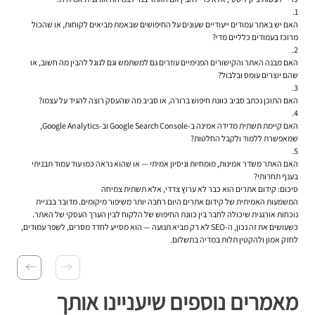
האם יש באתר עמודים ייעודיים שעונים על החיפושים שבאמת מביאים לקוחות, או שהכול
מרוכז בעמודים כלליים מדי?
האם מבנה האתר והקישורים הפנימיים עוזרים גם למשתמש וגם לגוגל להבין מה חשוב, או
שהם יוצרים עומס ובלבול?
האם התוכן נכתב סביב כוונת חיפוש ברורה, או סביב מה שהעסק רוצה להגיד על עצמו?
האם קיימת תשתית מדידה אמינה ב-Google Search Console וב-Google Analytics,
שמאפשרת ללמוד ולקבל החלטות?
האם האתר משדר אמינות, מומחיות וניסיון אמיתי — או שהוא נראה כמו עוד עמוד תבניתי
בענף תחרותי?
סיכום: קידום אתרים הוא כבר לא ערוץ צדדי, אלא תשתית צמיחה
המשמעות האמיתית של קידום אתרים היום רחבה יותר משיפור מיקומים. מדובר בבניית
נוכחות אורגנית שיכולה לחבר בין כוונת החיפוש של הלקוח לבין הערך העסקי של האתר.
כשעושים את זה נכון, ה-SEO לא רק מביא תנועה — הוא מסייע לחדד מסרים, לשפר עמודים,
לחזק אמון ולהקטין תלות במדיה בתשלום.
מאמרים נוספים שיעניינו אותך