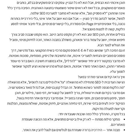
תוכן איכותי הוא הבסיס, אבל הוא לא כל הבניין. עסקים רבים משקיעים בבלוג, כותבים
מאמרים מושקעים, ובכל זאת לא רואים שיפור משמעותי בתנועה האורגנית. הסיבה בדרך כלל
אינה שהתוכן “לא מספיק טוב”, אלא שהוא לא מחובר למערכת SEO שלמה.
למשל, אפשר לכתוב מדריך מצוין — אבל אם הוא יושב על אתר איטי, בלי היררכיית כותרות
נכונה, בלי אופטימיזציית On Page מסודרת, בלי קישורים פנימיים, ובלי חיבור אמיתי למסע
הלקוח, קשה לו למצות פוטנציאל.
במילים אחרות, תוכן SEO טוב הוא לא רק טקסט כתוב היטב. הוא טקסט שנבנה סביב צורך
חיפוש אמיתי, יושב על עמוד ברור ומאורגן, משתלב במבנה האתר, זוכה לחיזוק פנימי, ומוביל
את הגולש לצעד הבא.
זו גם הסיבה לכך שמושג כמו E-E-A-T תופס מקום מרכזי בשיח המקצועי. גוגל מדגישה, דרך
מסמכים פומביים והנחיות למעריכי איכות, את החשיבות של ניסיון, מומחיות, סמכות ואמינות.
לא מדובר בפקטור דירוג יחיד שאפשר “להדליק”, אלא במסגרת חשיבה: האם ברור מי עומד
מאחורי התוכן, האם האתר משדר אמינות, והאם הגולש מרגיש שהוא הגיע למקור שאפשר
לסמוך עליו.
איך נראה קידום אורגני מודרני בפועל
הגישה העדכנית ל-SEO מתחילה לא מהשאלה “על אילו מילים נרצה להופיע”, אלא מהשאלה
“מה הלקוח מנסה לפתור כשהוא מחפש”. זה הבדל קטן בניסוח, אבל גדול מאוד באסטרטגיה.
אם מדובר בקידום חנות וירטואלית, צריך לחשוב על קטגוריות, דפי מוצר, פילטרים, תוכן
תומך, סימון נתונים מובנים, וזמני טעינה במובייל. אם מדובר בקידום אתר תדמית בגוגל,
המיקוד יהיה לעיתים בדפי שירות, דפי נחיתה אורגניים, חיזוק אמינות, שאלות נפוצות, המלצות
וקריאות לפעולה מדויקות.
בכל מקרה, התהליך כולל כמה שכבות שעובדות יחד:
מחקר מילות מפתח
— לא רק אילו ביטויים מחפשים, אלא מה הכוונה שעומדת
מאחוריהם.
מבנה אתר
— היררכיה ברורה שעוזרת גם לגולשים וגם לגוגל להבין את האתר.