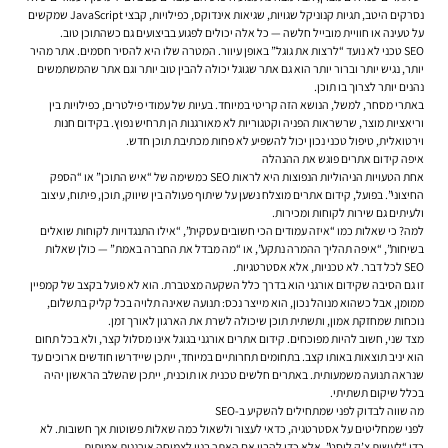
נסרקים היטב, תגיות קנוניקל שגויות, שגיאות אינדוקס, כפילויות, קבצי JavaScript שמקשים
על טעינה או חוויית מובייל חלשה — כל אלה יכולים לפגוע בביצועים גם כשהתוכן טוב.
SEO טכני לא נועד “לרצות את גוגל” באופן עיוור. המטרה שלו היא להסיר חסמים. אתר מהיר
יותר, נגיש יותר וברור יותר הוא גם אתר שגוגל יכולה להבין טוב יותר וגם אתר שהמשתמשים
נהנים יותר לצרוך בו תוכן.
באתרי מסחר, למשל, הנושא הזה קריטי במיוחד. בעיות של עמודי פילטרים, כפילויות בין
וריאציות מוצר, שרשראות הפניה וקטגוריות לא מאורגנות הן תרחיש נפוץ. בקידום חנות
וירטואלית, טיפול טכני נכון יכול להשפיע לא פחות מכתיבת תוכן חדש.
איפה קידום אתרים פוגש את ההנהלה
אחת הטעויות הניהוליות הנפוצות היא לראות SEO כמשימה של “איש התוכן” או “הספק
החיצוני”. בפועל, קידום אתרים מוצלח נשען על שיתוף פעולה בין שיווק, תוכן, פיתוח, עיצוב
ולעיתים גם שירות לקוחות ומכירות.
למה? כי שאלות כמו “איזה עמודים הכי חשובים עסקית”, “אילו התנגדויות לקוחות שואלים
בשיחות”, “איפה תהליך ההמרה נתקע”, או “מה מבדל את החברה באמת” — כולן שאלות
SEO לכל דבר. לא טכניות, אלא אסטרטגיות.
זו גם הסיבה שקידום אורגני הוא בדרך כלל השקעה מצטברת. הוא לא פועל בקצב של קמפיין
ממומן, אבל כשהוא מנוהל נכון, הוא מייצר נכס: תנועה שאינה תלויה בכל קליק בתשלום,
נוכחות שמחזקת אמון, ותשתית תוכן שיכולה לשרת את הארגון לאורך זמן.
מצד שני, חשוב להיות מפוכחים. קידום אתרים אורגני בגוגל אינו מסלול קצר, ולא בכל תחום
הוא יניב תוצאות באותו קצב. בתחומים תחרותיים במיוחד, ייתכן שיידרשו חודשים ארוכים עד
שנראה תנועה משמעותית. באתרים חלשים טכנית או תוכנית, ייתכן שהשלב הראשון יהיה
בכלל שיקום תשתיתי.
מה שווה לבדוק לפני שמתחילים להשקיע ב-SEO
לפני שמחליטים על אסטרטגיה, כדאי לעצור ולשאול כמה שאלות פשוטות אך חשובות. לא
כדי “לעשות צ’ק ליסט”, אלא כדי להבין אם האתר בנוי לצמיחה אורגנית אמיתית.