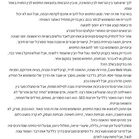
לכך שיש פער בין הנראות לבין המשיכה, או בין ההבטחה בתוצאות החיפוש לבין החוויה באתר
עצמו.
בואי נגיד את זה ישיר: מנוע החיפוש יכול להביא אתכם לקדמת הבמה, אבל הוא לא יכול
להכריח את המשתמש לבחור בכם. כאן בדיוק מתחיל האתגר האמיתי.
מי באמת קובע אם דירוג יהפוך לתנועה
הביצועים הטכניים: מאחורי הקלעים הכול מוכרע
אתר יכול להחזיק מיקומים מצוינים ובאותו זמן לאבד גולשים בשניות הראשונות. זמני טעינה
איטיים, תצוגה בעייתית במובייל, קישורים שבורים או מבנה עמוד מסורבל יוצרים חיכוך.
ובינתיים, המשתמש כבר חזר לתוצאות החיפוש.
זהו בדיוק צוואר בקבוק קלאסי. גוגל אולי הבין שהעמוד רלוונטי, אבל הגולש נתקל באתר כבד,
מבולגן או לא ברור. מבחינתו, החיפוש ממשיך במקום אחר.
מה בודקים בשלב הזה?
Core Web Vitals, מהירות טעינה, התאמה לנייד, קניבליזציה טכנית, בעיות אינדוקס, הפניות
שגויות ועמודי 404. תכלס, כל דבר שמאט, מסבך או שובר את הדרך של המשתמש אל המידע.
התוכן: מדורג נכון, אבל לא עונה נכון
הרבה אתרים מדורגים בזכות אופטימיזציה טובה למילות מפתח, אבל אז מתגלה פער בין
השאילתה לבין מה שהגולש באמת רצה. לדוגמה, אדם שמחפש "מחיר קידום אתרים" לא
תמיד רוצה מאמר כללי על יתרונות SEO. הוא רוצה מספרים, טווחים, מודלים של תמחור,
והשוואה עניינית.
אם התוכן לא פוגש את כוונת החיפוש, המשתמש מזהה את זה מהר מאוד. הוא נכנס, סורק, לא
מוצא תשובה, ויוצא. מבחינת האתר, הייתה חשיפה. מבחינת העסק, לא קרה כמעט כלום.
איך מזהים חוסר התאמה כזה?
מסתכלים על זמן שהייה, גלילה, שיעורי יציאה, מסלולי ניווט, וגם על דפי נחיתה שמדורגים יפה
אבל מייצרים מעט מעורבות. כל הסימנים מצביעים בדרך כלל על אותו דבר: העמוד עונה
לגוגל, אבל פחות עונה לאדם.