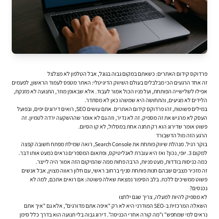
פרדוקס קידום האתרים: כשאתם במקום גבוה בגוגל, אבל הטלפון לא מצלצל
זה אחד הרגעים הכי מבלבלים בעולם השיווק הדיגיטלי: האתר מטפס לעמוד הראשון, לפעמים
אפילו לשלישייה הפותחת, ועל פניו הכול אמור לעבוד. אלא שבאופן מוזר, התנועה לא מזנקת,
הלידים לא מגיעים, והתחושה היא שמשהו כאן לא מסתדר.
במילים פשוטות, זהו פרדוקס קידום האתרים. אתם עושים SEO, רואים דירוגים יפים, ובפועל
העסק לא מרגיש את זה מספיק. זה לא נדיר, וזה גם לא אומר שההשקעה ירדה לטמיון. זה
פשוט אומר שדירוג הוא רק תחנה אחת במסלול, לא קו הסיום.
הרגע הזה מול הדשבורד
בוקר רגיל. מנהלת שיווק פותחת את Search Console, רואה שמילת מפתח חשובה קפצה
למקום 3. יופי, נכון? ואז היא עוברת לאנליטיקס, ופתאום המספרים נראים כמעט אותו דבר.
כמה כניסות בודדות, מעט פניות, הרבה פחות ממה שהמיקום הזה אמור היה לייצר.
זה מזכיר מצבים שבהם חנות פותחת סניף ברחוב ראשי, עם חלון ראווה מצוין, אבל אנשים
פשוט ממשיכים ללכת. בלב הסיפור נמצאת שאלה פשוטה: אם רואים אתכם, למה לא
נכנסים?
לא מספיק להיות למעלה, צריך שגם ילחצו
השאלה המרכזית ב-SEO המודרני היא לא רק "איפה אתם מדורגים", אלא גם "איך אתם
נראים למי שמחפש" ו"מה קורה אחרי הכניסה". דירוג גבוה בלי תנועה הוא בדרך כלל סימן