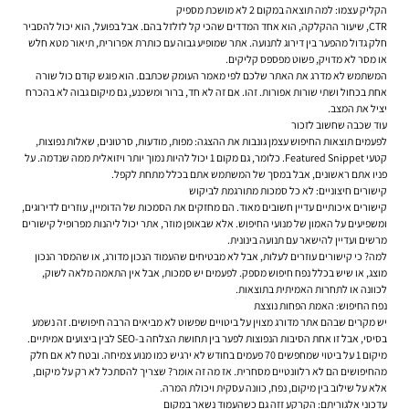
הקליק עצמו: למה תוצאה במקום 2 לא מושכת מספיק
CTR, שיעור ההקלקה, הוא אחד המדדים שהכי קל לזלזל בהם. אבל בפועל, הוא יכול להסביר
חלק גדול מהפער בין דירוג לתנועה. אתר שמופיע גבוה עם כותרת אפרורית, תיאור מטא חלש
או מסר לא מדויק, פשוט מפספס קליקים.
המשתמש לא מדרג את האתר שלכם לפי מאמר העומק שכתבם. הוא פוגש קודם כול שורה
אחת בכחול ושתי שורות אפורות. זהו. אם זה לא חד, ברור ומשכנע, גם מיקום גבוה לא בהכרח
יציל את המצב.
עוד שכבה שחשוב לזכור
לפעמים תוצאות החיפוש עצמן גונבות את ההצגה: מפות, מודעות, סרטונים, שאלות נפוצות,
קטעי Featured Snippet. כלומר, גם מקום 1 יכול להיות נמוך יותר ויזואלית ממה שנדמה. על
פניו אתם ראשונים, אבל במסך של המשתמש אתם בכלל מתחת לקפל.
קישורים חיצוניים: לא כל סמכות מתורגמת לביקוש
קישורים איכותיים עדיין חשובים מאוד. הם מחזקים את הסמכות של הדומיין, עוזרים לדירוגים,
ומשפיעים על האמון של מנועי החיפוש. אלא שבאופן מוזר, אתר יכול ליהנות מפרופיל קישורים
מרשים ועדיין להישאר עם תנועה בינונית.
למה? כי קישורים עוזרים לעלות, אבל לא מבטיחים שהעמוד הנכון מדורג, או שהמסר הנכון
מוצג, או שיש בכלל נפח חיפוש מספק. לפעמים יש סמכות, אבל אין התאמה מלאה לשוק,
לכוונה או לתחרות האמיתית בתוצאות.
נפח החיפוש: האמת הפחות נוצצת
יש מקרים שבהם אתר מדורג מצוין על ביטויים שפשוט לא מביאים הרבה חיפושים. זה נשמע
בסיסי, אבל זו אחת הסיבות הנפוצות לפער בין תחושת הצלחה ב-SEO לבין ביצועים אמיתיים.
מיקום 1 על ביטוי שמחפשים 70 פעמים בחודש לא ירגיש כמו מנוע צמיחה. ובטח לא אם חלק
מהחיפושים הם לא רלוונטיים מסחרית. אז מה זה אומר? שצריך להסתכל לא רק על מיקום,
אלא על שילוב בין מיקום, נפח, כוונה עסקית ויכולת המרה.
עדכוני אלגוריתם: הקרקע זזה גם כשהעמוד נשאר במקום