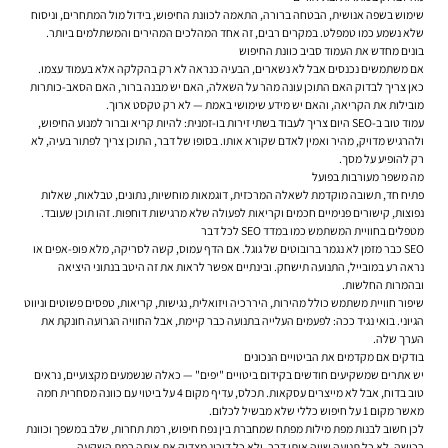
שימוש בשפה אנושית, הבטחה ברורה, התאמה לכוונת החיפוש, בידול מול המתחרים, וניסוח
שלא נשמע כמו טמפלט. במקרים רבים, זה אחד המהלכים המהירים והמשתלמים ביותר.
בונים מחדש את העמוד סביב כוונת החיפוש
אם משתמשים נכנסים אבל לא נשארים, הבעיה כנראה לא רק בהקלקה אלא בעמוד עצמו.
כאן צריך לבדוק האם התוכן עונה מהר על השאלה, האם יש מבנה ברור, האם הסאב-כותרות
מובילות את הקריאה, והאם יש מידע שימושי באמת — לא רק טקסט ארוך.
עמוד טוב ב-SEO היום צריך לעבוד בשתי זירות בו-זמנית: להיות קריא וברור למנוע החיפוש,
ולהרגיש מדויק, מהיר ואמין לאדם שקורא אותו. בסופו של דבר, התוכן צריך לפתור בעיה, לא
רק להופיע על מסך.
מה משפר מעורבות בפועל
פתיח חד, תשובה מוקדמת לשאלה המרכזית, דוגמאות מוחשיות, נתונים, טבלאות, שאלות
נפוצות, קישורים פנימיים חכמים וקריאות לפעולה שלא מרגישות דוחפות. זהו תוכן שעובד.
מטפלים בחוויית המשתמש כמו במדד SEO לכל דבר
SEO כבר מזמן לא נגמר ברובוטים של גוגל. אם הדף עמוס, קשה לסריקה, מלא פופ-אפים או
נראה רע במובייל, התנועה תישחק. ובינתיים אפשר לראות את זה היטב בנתוני היציאה
ובהמרות החלשות.
שיפור חוויית משתמש כולל מהירות, היררכיה ויזואלית, נגישות, קריאות, טפסים פשוטים וניווט
הגיוני. בואי נגיד ככה: לפעמים העלייה בתנועה כבר קיימת, אבל החוויה הגרועה חונקת את
הערך שלה.
בודקים אם מקדמים את הביטויים הנכונים
יש אתרים שמשקיעים חודשים בקידום ביטויים "יפים" — כאלה שנשמעים מקצועיים, נראים
טוב בדוח, אבל לא מייצרים עסקאות. תכלס, עדיף מקום 4 על ביטוי עם כוונה מסחרית חמה
מאשר מקום 1 על חיפוש כללי שלא מבשיל לכלום.
לכן חשוב לבנות מפת מילות מפתח שמחברת בין נפח חיפוש, רמת תחרות, שלב במשפך וכוונת
רכישה. לא כל תנועה שווה אותו דבר, ולא כל דירוג מצדיק את אותה רמת השקעה.