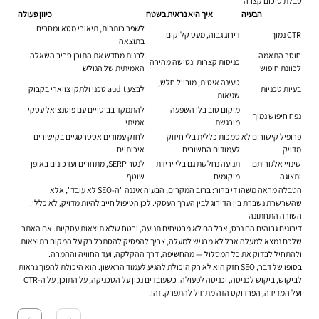
טבלת סיכום קצרה
הבעיה
איך היא נראית בשטח
כיוון פעולה
לשפר כותרות, תיאורי מטא ומסרים
CTR נמוך
דירוג גבוה, מעט קליקים
בתוצאה
חוסר התאמה
לבנות מחדש את התוכן סביב השאלה
כניסות קצרות ונטישה מהירה
לכוונת חיפוש
האמיתית של הגולש
טעינה איטית, מובייל חלש,
בעיות טכניות
לבצע audit טכני ולתקן צווארי בקבוק
שגיאות
מיקום טוב בלי השפעה
להתמקד בביטויים עם פוטנציאל עסקי
נפח חיפוש נמוך
מורגשת
אמיתי
פרופיל קישורים לא
סמכות כללית בלי חיזוק
לחזק עמודים אסטרטגיים בקישורים
מדויק
לעמודים החשובים
איכותיים
שינויי אלגוריתם
תנועה נחלשת גם בלי ירידת
לנטר SERP, מתחרים ועדכונים באופן
ותצוגה
מיקומים
שוטף
הטבלה מראה משהו די ברור: ברוב המקרים, הבעיה איננה "ה-SEO לא עובד", אלא
שהשרשרת נשברת בין הדירוג לבין הערך העסקי. לכן הטיפול חייב להיות מדויק, לא כללי.
השורה התחתונה
דירוגים גבוהים הם נכס, אבל הם לא מבטיחים תנועה, ובטח שלא תוצאות עסקיות. אם האתר
שלכם נמצא למעלה אבל לא מרגיש למעלה, צריך להפסיק להסתכל רק על המקום בתוצאות
ולהתחיל לבדוק את כל המסלול — מהחשיפה, דרך ההקלקה, ועד החוויה וההמרה.
בסופו של דבר, SEO חזק הוא לא רק היכולת להגיע לעמוד הראשון. הוא היכולת להפוך נראות
לביקוש, ביקוש לכניסה, וכניסה לפעולה. כשעובדים נכון על הטכניקה, על התוכן, על ה-CTR
ועל המדידה, הפרדוקס הזה מתחיל להתפרק. זהו.