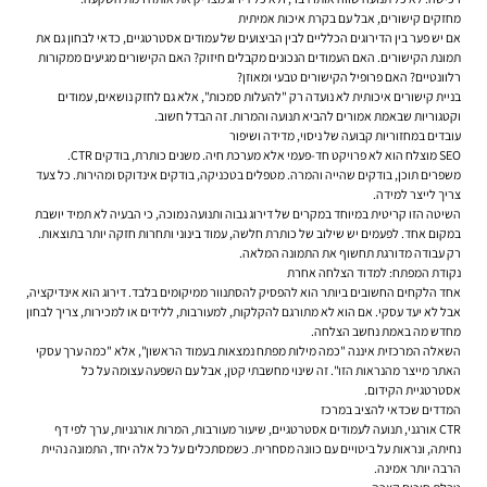
מחזקים קישורים, אבל עם בקרת איכות אמיתית
אם יש פער בין הדירוגים הכלליים לבין הביצועים של עמודים אסטרטגיים, כדאי לבחון גם את
תמונת הקישורים. האם העמודים הנכונים מקבלים חיזוק? האם הקישורים מגיעים ממקורות
רלוונטיים? האם פרופיל הקישורים טבעי ומאוזן?
בניית קישורים איכותית לא נועדה רק "להעלות סמכות", אלא גם לחזק נושאים, עמודים
וקטגוריות שבאמת אמורים להביא תנועה והמרות. זה הבדל חשוב.
עובדים במחזוריות קבועה של ניסוי, מדידה ושיפור
SEO מוצלח הוא לא פרויקט חד-פעמי אלא מערכת חיה. משנים כותרת, בודקים CTR.
משפרים תוכן, בודקים שהייה והמרה. מטפלים בטכניקה, בודקים אינדוקס ומהירות. כל צעד
צריך לייצר למידה.
השיטה הזו קריטית במיוחד במקרים של דירוג גבוה ותנועה נמוכה, כי הבעיה לא תמיד יושבת
במקום אחד. לפעמים יש שילוב של כותרת חלשה, עמוד בינוני ותחרות חזקה יותר בתוצאות.
רק עבודה מדורגת תחשוף את התמונה המלאה.
נקודת המפתח: למדוד הצלחה אחרת
אחד הלקחים החשובים ביותר הוא להפסיק להסתנוור ממיקומים בלבד. דירוג הוא אינדיקציה,
אבל לא יעד עסקי. אם הוא לא מתורגם להקלקות, למעורבות, ללידים או למכירות, צריך לבחון
מחדש מה באמת נחשב הצלחה.
השאלה המרכזית איננה "כמה מילות מפתח נמצאות בעמוד הראשון", אלא "כמה ערך עסקי
האתר מייצר מהנראות הזו". זה שינוי מחשבתי קטן, אבל עם השפעה עצומה על כל
אסטרטגיית הקידום.
המדדים שכדאי להציב במרכז
CTR אורגני, תנועה לעמודים אסטרטגיים, שיעור מעורבות, המרות אורגניות, ערך לפי דף
נחיתה, ונראות על ביטויים עם כוונה מסחרית. כשמסתכלים על כל אלה יחד, התמונה נהיית
הרבה יותר אמינה.