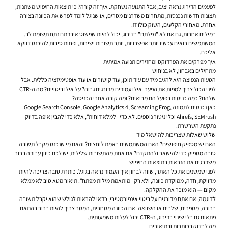
לפעמים הדירוג נראה יציב, אבל התנועה נשחקת. איך זה קורה? כי תוצאות החיפוש משתנות,
תצוגות חדשות נכנסות, מתחרים משדרגים מסרים, או שגוגל לומד לפרש את הכוונה בצורה
אחרת. מאחורי הקלעים, השוק כולו זז.
במילים אחרות, גם אם לא "נפלתם" בדירוג, יכול להיות שפשוט איבדתם נתח תשומת לב.
המשתמשים רואים עכשיו יותר אפשרויות, יותר תשובות ישירות, ופחות סיבות להיכנס דווקא
אליכם.
איך מפרקים את הפרדוקס ומחזירים תנועה אמיתית
מתחילים באבחון, לא בניחוש
הטעות הנפוצה היא להגיב מיד עם עוד תוכן, עוד קישורים או עוד אופטימיזציה כללית. אבל
לפני הכול צריך למפות את הפער: אילו עמודים מדורגים גבוה? על אילו ביטויים? מה ה-CTR
שלהם? כמה כניסות בפועל הם מביאים? ומה קורה אחרי הכניסה?
כאן נכנסים לתמונה Google Search Console, Google Analytics 4, Screaming Frog,
Ahrefs, SEMrush וכלי ניטור נוספים. לא כדי "למלא דוחות", אלא כדי להבין איפה בדיוק
נתקעת השרשרת.
שלוש שאלות שצריכות להישאל מיד
האם יש מספיק חיפושים? האם המשתמשים באמת לוחצים? והאם מי שנכנס מקבל תשובה
טובה מספיק כדי להישאר ולהתקדם? אם אחת מהתשובות שלילית, יש לכם כיוון עבודה ברור.
משדרגים את הנראות בתוצאות החיפוש
לפני שמשנים את כל האתר, שווה לבחון איך העמוד נראה בגוגל. כותרת טובה צריכה להיות
מדויקת, חדה, ממוקדת כוונה, ולא רק "מותאמת מילות מפתח". תיאור מטא טוב לא ממלא
מקום — הוא מוכר את ההקלקה.
לדוגמה, אם אתם מדורגים על ביטוי אינפורמטיבי, כדאי להראות לגולש שהוא יקבל תשובה
ברורה, מספרים, שלבים או השוואה. אם הכוונה מסחרית, המסר צריך להיות ברור בהתאם.
פתאום גם בלי שינוי בדירוג, ה-CTR יכול לעלות משמעותית.
מה לבדוק בכותרות ובתיאורים