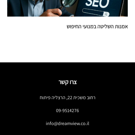
אמנות השליטה במנועי החיפוש
ע
צרו קשר
רחוב משכית 22, הרצליה פיתוח
09-9514276
info@dreamview.co.il