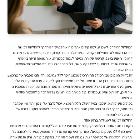
המסלול ההיררכי לשכנוע: למה קידום אתרים הוא חלק ישיר מהדרך להחלטת רכישה
רוב הרכישות לא מתחילות בקופה. הן מתחילות הרבה קודם, ברגע קטן שכמעט לא מרגיש
דרמטי: חיפוש בגוגל, קריאת סקירה, כניסה לעמוד קטגוריה, או השוואה זריזה בין שתי
אפשרויות שנראו דומות עד לפני דקה. משם, בלי הצהרה חגיגית ובלי החלטה חד-פעמית,
נבנית העדפה.
זה בדיוק המקום שבו המודל ההיררכי לשכנוע הופך לרלוונטי במיוחד. הוא מסביר איך צרכן נע
ממודעות בסיסית, דרך עניין ובחינה, אל רצון ממשי ולבסוף לפעולה. עבור עסקים, מנהלי
שיווק ובעלי אתרים, זו לא רק תיאוריה שיווקית ותיקה. זו מסגרת עבודה פרקטית שמסבירה
איך תוכן, חוויית משתמש, מסרים ו
קידום אתרים אורגני בגוגל
מתחברים לתוצאה עסקית
אמיתית.
במילים פשוטות: מי שמבין באיזה שלב הלקוח נמצא, יכול לדבר אליו נכון יותר. ומי שמדבר
נכון יותר, בדרך כלל גם בונה אמון מהר יותר, משפר את הסיכוי להמרה ומקטין בזבוז של
תנועה לא רלוונטית.
החלטת רכישה לא נולדת ברגע אחד
ניקח דוגמה פשוטה. בעלת עסק קטן מחפשת מערכת לניהול לקוחות. בהתחלה היא מחפשת
“מערכת CRM לעסקים קטנים”. אחר כך היא קוראת מדריך השוואתי, ממשיכה לכתבה על
יתרונות וחסרונות של כמה פתרונות, נכנסת לעמוד תמחור, בודקת ביקורות, ורק אז משאירה