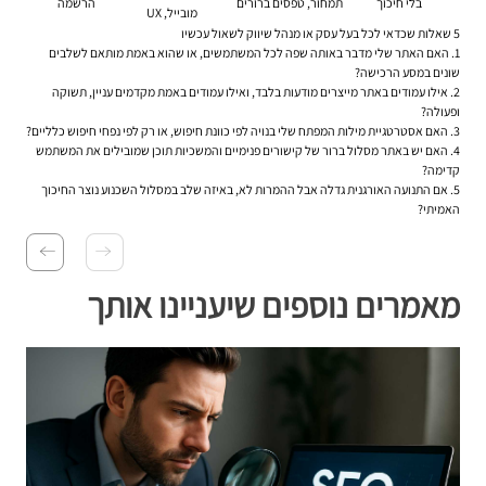
בלי חיכוך
תמחור, טפסים ברורים
הרשמה
מובייל, UX
5 שאלות שכדאי לכל בעל עסק או מנהל שיווק לשאול עכשיו
1. האם האתר שלי מדבר באותה שפה לכל המשתמשים, או שהוא באמת מותאם לשלבים
שונים במסע הרכישה?
2. אילו עמודים באתר מייצרים מודעות בלבד, ואילו עמודים באמת מקדמים עניין, תשוקה
ופעולה?
3. האם אסטרטגיית מילות המפתח שלי בנויה לפי כוונת חיפוש, או רק לפי נפחי חיפוש כלליים?
4. האם יש באתר מסלול ברור של קישורים פנימיים והמשכיות תוכן שמובילים את המשתמש
קדימה?
5. אם התנועה האורגנית גדלה אבל ההמרות לא, באיזה שלב במסלול השכנוע נוצר החיכוך
האמיתי?
מאמרים נוספים שיעניינו אותך