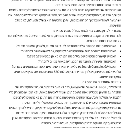
ובשיווק אורגני חוסר התאמה כמעט תמיד עולה ביוקר.
זה גם המקום שבו אנליטיקה נכנסת לתמונה. אם אתם רואים הרבה כניסות לעמודים עליונים
במשפך אבל מעט התקדמות לעמודי שירות או מוצר, ייתכן שהעניין נוצר אבל לא מתפתח. אם
יש תנועה לעמודי מוצר אך המרות נמוכות, ייתכן שהבעיה היא בשלב הפעולה, לא בשלב
החשיפה.
מה צריך לבדוק בפועל כדי לבנות מסלול שכנוע נכון יותר
לפני שמרחיבים תקציב או מוסיפים עוד עשרות עמודים, כדאי לעצור ולשאול כמה שאלות יסוד
על מבנה הנוכחות האורגנית.
האם מפת מילות המפתח שלכם מסודרת לפי כוונת חיפוש, ולא רק לפי נפח חיפוש?
האם קיימים באתר תכנים שמתאימים גם למודעות, גם להשוואה וגם להחלטה?
האם יש קישורים פנימיים שמובילים את הקורא באופן טבעי משלב לשלב?
האם עמודי השירות, המוצר או הקטגוריה באמת בנויים להמרה?
האם Search Console, GA4 או כלי מדידה אחרים מראים איפה המשתמשים עוצרים?
אלה שאלות בסיסיות, אבל הן מפרידות בין פעילות SEO שמביאה תנועה לבין אסטרטגיה
שמקדמת צמיחה.
ציטוטים שמחדדים את התמונה
דני סאליבן, Search Liaison של Google, חזר לא פעם ברשתות ובערוצי התקשורת של
החברה על הרעיון שגוגל שואפת לתגמל תוכן שעוזר לאנשים באמת, ולא תוכן שנכתב רק כדי
“לנצח את האלגוריתם”. עבור עסקים, המשמעות ברורה: אם התוכן לא מתאים לשלב שבו
המשתמש נמצא, הסיכוי שלו להשפיע נמוך יותר, גם אם הוא מצליח לייצר חשיפה.
גם אבינש קאושיק, מהקולות המשפיעים בעולם האנליטיקה השיווקית, הדגיש לאורך השנים
שהצלחה דיגיטלית לא נמדדת רק בביקורים אלא בהתנהגות ובערך. זה מתחבר ישירות
למסלול ההיררכי: כל שלב צריך להימדד אחרת. מודעות נבחנת בחשיפה ובמעורבות. עניין
נבחן בהעמקה. תשוקה נבחנת בהתקדמות. פעולה נבחנת בהמרה.