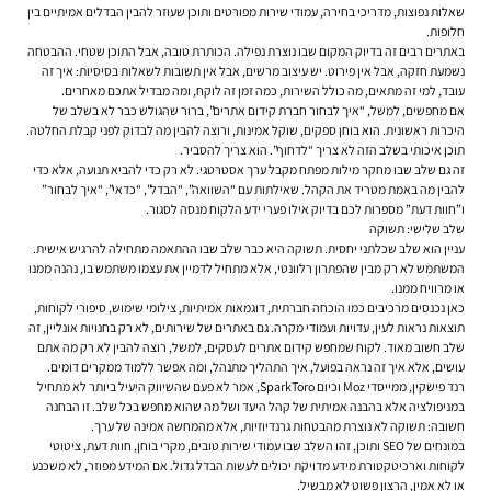
שאלות נפוצות, מדריכי בחירה, עמודי שירות מפורטים ותוכן שעוזר להבין הבדלים אמיתיים בין
חלופות.
באתרים רבים זה בדיוק המקום שבו נוצרת נפילה. הכותרת טובה, אבל התוכן שטחי. ההבטחה
נשמעת חזקה, אבל אין פירוט. יש עיצוב מרשים, אבל אין תשובות לשאלות בסיסיות: איך זה
עובד, למי זה מתאים, מה כולל השירות, כמה זמן זה לוקח, ומה מבדיל אתכם מאחרים.
אם מחפשים, למשל, “איך לבחור חברת קידום אתרים”, ברור שהגולש כבר לא בשלב של
היכרות ראשונית. הוא בוחן ספקים, שוקל אמינות, ורוצה להבין מה לבדוק לפני קבלת החלטה.
תוכן איכותי בשלב הזה לא צריך “לדחוף”. הוא צריך להסביר.
זה גם שלב שבו מחקר מילות מפתח מקבל ערך אסטרטגי. לא רק כדי להביא תנועה, אלא כדי
להבין מה באמת מטריד את הקהל. שאילתות עם “השוואה”, “הבדל”, “כדאי”, “איך לבחור”
ו”חוות דעת” מספרות לכם בדיוק אילו פערי ידע הלקוח מנסה לסגור.
שלב שלישי: תשוקה
עניין הוא שלב שכלתני יחסית. תשוקה היא כבר שלב שבו ההתאמה מתחילה להרגיש אישית.
המשתמש לא רק מבין שהפתרון רלוונטי, אלא מתחיל לדמיין את עצמו משתמש בו, נהנה ממנו
או מרוויח ממנו.
כאן נכנסים מרכיבים כמו הוכחה חברתית, דוגמאות אמיתיות, צילומי שימוש, סיפורי לקוחות,
תוצאות נראות לעין, עדויות ועמודי מקרה. גם באתרים של שירותים, לא רק בחנויות אונליין, זה
שלב חשוב מאוד. לקוח שמחפש קידום אתרים לעסקים, למשל, רוצה להבין לא רק מה אתם
עושים, אלא איך זה נראה בפועל, איך התהליך מתנהל, ומה אפשר ללמוד ממקרים דומים.
רנד פישקין, ממייסדי Moz וכיום SparkToro, אמר לא פעם שהשיווק היעיל ביותר לא מתחיל
במניפולציה אלא בהבנה אמיתית של קהל היעד ושל מה שהוא מחפש בכל שלב. זו הבחנה
חשובה: תשוקה לא נוצרת מהבטחות גרנדיוזיות, אלא מהמחשה אמינה של ערך.
במונחים של SEO ותוכן, זהו השלב שבו עמודי שירות טובים, מקרי בוחן, חוות דעת, ציטוטי
לקוחות וארכיטקטורת מידע מדויקת יכולים לעשות הבדל גדול. אם המידע מפוזר, לא משכנע
או לא אמין, הרצון פשוט לא מבשיל.