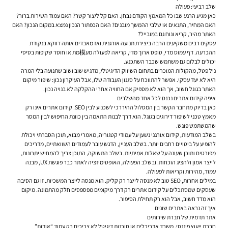
שלב רביעי: פעולה
כאן מגיע הרגע שבו כל המאמץ הקודם נבחן. האם קל ליצור קשר? האם עמוד השירות ברור?
האם המחיר, התנאים או שלבי ההמשך מובנים? האם הכפתור הנכון נמצא במקום הנכון? האם
האתר מהיר, קריא ונוח גם במובייל?
עסקים רבים משקיעים הרבה ביצירת תנועה אורגנית ואז מאבדים אותה דווקא בנקודת
ההכרעה. דף עמוס מדי, טופס ארוך מדי, קריאה לפעולה מע模מת או חוסר שקיפות בסיסי
יכולים לבלום גם משתמש שכבר השתכנע.
ניל פטל, מהקולות המוכרים בתחום השיווק הדיגיטלי, מדגיש שוב ושוב שתנועה בלי המרה
היא לא יעד עסקי. אפשר להתווכח על סגנון העבודה שלו, אבל העיקרון נכון: שיפור מיקום
האתר בגוגל חשוב, אך הוא לא מספיק אם החוויה אחרי ההקלקה לא בנויה נכון.
איפה קידום אתרים נכנס לכל אחד מהשלבים
כאן בדיוק מתחבר הקשר בין המסלול ההיררכי לשכנוע לבין SEO. קידום אתרים אינו רק
מאמץ טכני לשיפור דירוגים בגוגל. הוא דרך לבנות התאמה בין כוונת החיפוש לבין המסר
שהמשתמש פוגש.
בשלב המודעות, קידום אורגני נשען על עמודי קטגוריה, מאמרי מבוא, תוכן הסברתי ויכולת
להופיע על ביטויים רחבים יותר. בשלב העניין, הדגש עובר לעמודים השוואתיים, מדריכים
מפורטים ותוכן שעונה על שאלות אמיתיות. בשלב התשוקה, התוכן צריך להמחיש יתרונות,
לייצר אמון ולהציג הוכחות. ובשלב הפעולה, האופטימיזציה לאתר כבר פוגשת UX, מבנה
עמוד, מהירות וקריאות לפעולה.
במילים אחרות, SEO טוב לא מנסה לייצר רק קליק. הוא מנסה לייצר המשכיות. זו גם הסיבה
שעסקים שמסתכלים על קידום אתרים רק דרך מיקומים מפספסים חלק מהתמונה. מיקום
הוא מדד חשוב, אבל הוא רק תחילת הסיפור.
איך זה נראה באתרים שונים
אתר תדמית של חברת שירותים
חברת ייעוץ פיננסי, משרד אדריכלים או סוכנות דיגיטל לא צריכים רק עמוד “אודות”