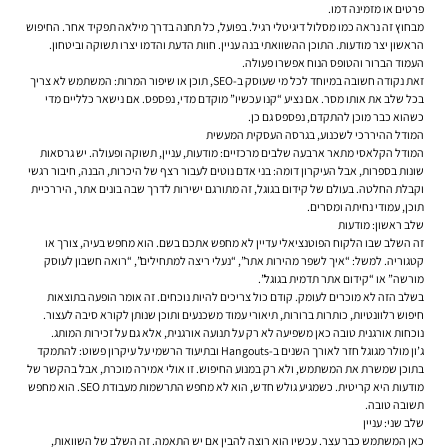
פרטים או מזמינה דמו.
מבחוץ זה נראה כמו מסלול דיגיטלי רגיל. בפועל, כל תחנה בדרך מילאה תפקיד אחר. החיפוש
הראשון יצר מודעות. התוכן ההשוואתי בנה עניין. חוות הדעת והדמו יצרו תשוקה וביטחון.
העמוד הברור והטופס הנוח אפשרו פעולה.
זאת נקודה חשובה במיוחד לכל מי שעוסק ב-SEO, תוכן או שיפור המרות: המשתמש לא צריך
בכל שלב את אותו מסר. אם נציע “קנו עכשיו” מוקדם מדי, נפספס. אם נישאר כלליים מדי
כשהוא כבר מוכן להתקדם, נפספס גם כן.
המודל ההיררכי לשכנוע, בגרסה העסקית המעשית
המודל הקלאסי מתאר ארבעה שלבים מרכזיים: מודעות, עניין, תשוקה ופעולה. יש גרסאות
שונות בספרות, אבל העיקרון דומה: בני אדם נוטים לעבור רצף של היכרות, הבנה, חיבור רגשי
וקבלת החלטה. בעולם של קידום בגוגל, זה מתורגם ישירות לדרך שבה בונים אתר, היררכיית
תוכן, עמודי נחיתה ומסרים.
שלב ראשון: מודעות
זה השלב שבו הלקוח הפוטנציאלי עדיין לא מחפש אתכם בשם. הוא מחפש בעיה, צורך או
קטגוריה. למשל: “איך לשפר מהירות אתר”, “נעלי ריצה למתחילים”, “רואה חשבון לעוסק
מורשה” או “קידום אתר תדמית בגוגל”.
בשלב הזה לא מוכרים לעומק. קודם כול צריכים להיות נוכחים. זה אומר הופעה בתוצאות
חיפוש רלוונטיות, כותרות ברורות, תיאורי עמוד משכנעים ותוכן שנותן לקורא סיבה לעצור.
נוכחות אורגנית טובה כאן משפיעה לא רק על תנועה אורגנית, אלא גם על זכירות המותג.
ג’ון מולר מגוגל חזר לאורך השנים ב-Hangouts ובתיעוד הרשמי על עיקרון פשוט: להתמקד
בתוכן שמשרת את המשתמש, ולא רק במנוע החיפוש. זו אולי אמירה מוכרת, אבל בהקשר של
מודעות היא קריטית. כשמגיע גולש חדש, הוא לא מחפש התרשמות מעבודת SEO. הוא מחפש
תשובה טובה.
שלב שני: עניין
כאן המשתמש כבר עצר. עכשיו הוא רוצה להבין אם יש התאמה. זה השלב של השוואות,