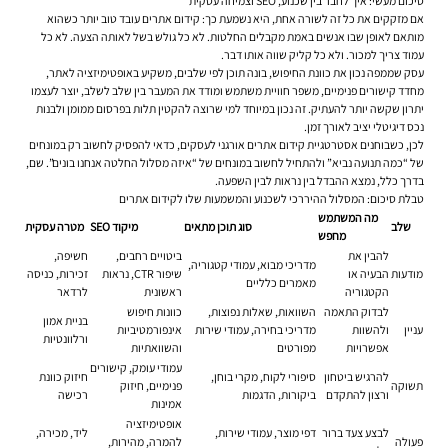
סיכום מעשי: איך לחבר בין שכנוע, SEO וצמיחה עסקית
אם מזקקים את כל זה לשורה אחת, היא נשמעת כך: קידום אתרים עובד טוב יותר כשהוא
מותאם לאופן שבו אנשים באמת מקבלים החלטות. לא כל גולש בשל לאותה הצעה. לא כל
עמוד צריך למכור. ולא כל קליק שווה אותו דבר.
עסק שממפה נכון את כוונת החיפוש, בונה תוכן לפי שלבים, משקיע באופטימיזציה לאתר,
מחדד קישורים פנימיים, משפר חוויית משתמש ומודד את המעבר בין שלב לשלב, יוצר לעצמו
יתרון שקשה יותר להעתיק. זה נכון במיוחד למי שרוצה להקטין תלות בפרסום ממומן ולבנות
נכס דיגיטלי יציב לאורך זמן.
לכן, כשבוחנים אסטרטגיית קידום אתרים אורגני לעסקים, כדאי להפסיק לחשוב רק במונחים
של “כמה תנועה נביא” ולהתחיל לחשוב במונחים של “איזה מסלול החלטה אנחנו בונים”. שם,
בדרך כלל, נמצא ההבדל בין נראות לבין השפעה.
טבלת סיכום: המסלול ההיררכי לשכנוע והמשמעות שלו לקידום אתרים
מה המשתמש
שלב
סוג תוכן מתאים
מיקוד SEO
מטרה עסקית
מחפש
להבין את
ביטויים רחבים,
חשיפה,
מדריכי מבוא, עמודי קטגוריה,
מודעות
הבעיה או
שיפור CTR, נראות
זכירות, כניסה
מאמרים כלליים
הקטגוריה
ראשונית
לרדאר
לבדוק התאמה
השוואות, שאלות נפוצות,
כוונות חיפוש
בניית אמון
עניין
ולהשוות
מדריכי בחירה, עמודי שירות
אינפורמטיביות
ורלוונטיות
אפשרויות
מפורטים
והשוואתיות
עמודי עומק, קישורים
להרגיש ביטחון
סיפורי לקוח, מקרי בוחן,
חיזוק כוונת
תשוקה
פנימיים, חיזוק
ורצון להתקדם
ביקורות, הדגמות
רכישה
אמינות
אופטימיזציה
לבצע צעד ברור
דפי מוצר, עמודי שירות,
ליד, מכירה,
פעולה
להמרה, מהירות,