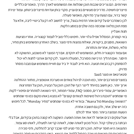
ושירותים. הם צריכים שכבות תוכן שמלוות את המשתמש לאורך הדרך. מאמרים כלליים
מייצרים חשיפה. מדריכים מעשיים בונים עניין. מקרי בוחן ועדויות מייצרים ביטחון. עמוד יצירת
קשר ברור, עם הצעת ערך מדויקת, מאפשר פעולה.
לכן כשמדברים על קידום אתר תדמית בגוגל, צריך לחשוב לא רק על ביטויי ליבה, אלא על
מפת תוכן מלאה שמכסה כמה שלבים במסע הלקוח.
חנות אונליין
באי-קומרס, המסלול אפילו גלוי יותר. חיפוש כללי מוביל לעמוד קטגוריה. אחריו מגיעות
השוואות, מסננים, ביקורות, שאלות נפוצות ודפי מוצר. בשלב האחרון המשתמש בוחן מחיר,
מלאי, משלוח, אחריות והחזרות.
אם עמוד הקטגוריה חלש, המשתמש לא יתקדם. אם דף המוצר לא משכנע, התשוקה לא
תיסגר. ואם תהליך הרכישה מסורבל, הפעולה תיעצר. לכן קידום אורגני לחנות לא יכול
להסתפק רק בהבאת תנועה. הוא חייב לעבוד יד ביד עם חוויית משתמש ועם מבנה מסחר
מדויק.
סטארטאפ או מוצר SaaS
במוצרים מורכבים יותר, כמו תוכנה לניהול צוותים או מערכת אוטומציה, מחזור ההחלטה
ארוך יותר. כאן חשוב במיוחד לייצר רצף של תוכן: תוכן על הבעיה, תוכן על הפתרונות
האפשריים, עמודי פיצ'רים, מסמכי FAQ, עמודי תמחור, דפי השוואה למתחרים וסיפורי לקוח.
מי שמחפש “תוכנת ניהול משימות לצוותים קטנים” לא נמצא באותו מקום כמו מי שמחפש
“השוואה Monday מול Asana”. ובוודאי לא כמו מי שמחפש “מחיר Monday”. לכל חיפוש
כזה יש שלב אחר, ולכן גם תשובה אחרת.
הטעות הנפוצה ביותר: מסר אחד לכולם
אצל עסקים רבים אפשר לראות את אותה תופעה: השקעה לא קטנה בתוכן ובקידום, אבל בלי
הבחנה בין שלבי קהל. הכול מכוון לאותה שפה, לאותה קריאה לפעולה, לאותו סוג עמוד.
התוצאה היא חוסר יעילות. תוכן רחב מדי מגיע למי שכבר קרוב להחלטה, ודפי מכירה
אגרסיביים מדי פוגשים מי שרק התחיל ללמוד את הנושא. בשני המקרים יש חוסר התאמה,