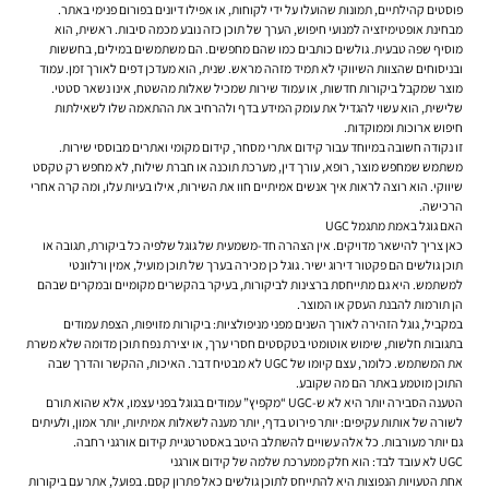
פוסטים קהילתיים, תמונות שהועלו על ידי לקוחות, או אפילו דיונים בפורום פנימי באתר.
מבחינת אופטימיזציה למנועי חיפוש, הערך של תוכן כזה נובע מכמה סיבות. ראשית, הוא
מוסיף שפה טבעית. גולשים כותבים כמו שהם מחפשים. הם משתמשים במילים, בחששות
ובניסוחים שהצוות השיווקי לא תמיד מזהה מראש. שנית, הוא מעדכן דפים לאורך זמן. עמוד
מוצר שמקבל ביקורות חדשות, או עמוד שירות שמכיל שאלות מהשטח, אינו נשאר סטטי.
שלישית, הוא עשוי להגדיל את עומק המידע בדף ולהרחיב את ההתאמה שלו לשאילתות
חיפוש ארוכות וממוקדות.
זו נקודה חשובה במיוחד עבור קידום אתרי מסחר, קידום מקומי ואתרים מבוססי שירות.
משתמש שמחפש מוצר, רופא, עורך דין, מערכת תוכנה או חברת שילוח, לא מחפש רק טקסט
שיווקי. הוא רוצה לראות איך אנשים אמיתיים חוו את השירות, אילו בעיות עלו, ומה קרה אחרי
הרכישה.
האם גוגל באמת מתגמל UGC
כאן צריך להישאר מדויקים. אין הצהרה חד-משמעית של גוגל שלפיה כל ביקורת, תגובה או
תוכן גולשים הם פקטור דירוג ישיר. גוגל כן מכירה בערך של תוכן מועיל, אמין ורלוונטי
למשתמש. היא גם מתייחסת ברצינות לביקורות, בעיקר בהקשרים מקומיים ובמקרים שבהם
הן תורמות להבנת העסק או המוצר.
במקביל, גוגל הזהירה לאורך השנים מפני מניפולציות: ביקורות מזויפות, הצפת עמודים
בתגובות חלשות, שימוש אוטומטי בטקסטים חסרי ערך, או יצירת נפח תוכן מדומה שלא משרת
את המשתמש. כלומר, עצם קיומו של UGC לא מבטיח דבר. האיכות, ההקשר והדרך שבה
התוכן מוטמע באתר הם מה שקובע.
הטענה הסבירה יותר היא לא ש-UGC “מקפיץ” עמודים בגוגל בפני עצמו, אלא שהוא תורם
לשורה של אותות עקיפים: יותר פירוט בדף, יותר מענה לשאלות אמיתיות, יותר אמון, ולעיתים
גם יותר מעורבות. כל אלה עשויים להשתלב היטב באסטרטגיית קידום אורגני רחבה.
UGC לא עובד לבד: הוא חלק ממערכת שלמה של קידום אורגני
אחת הטעויות הנפוצות היא להתייחס לתוכן גולשים כאל פתרון קסם. בפועל, אתר עם ביקורות