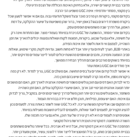
מדובר בבניית קישורים ישירה, אלא בחיזוק האיכות הכוללת של הנכס הדיגיטלי.
בין מקומי, מסחרי ותדמיתי: איפה UGC משפיע הכי הרבה
בקידום מקומי, ביקורות הן מרכיב מוכר ובעל משקל תודעתי גבוה. גם אם אי אפשר לטעון שכל
ביקורת משפרת דירוגים בגוגל באופן ישיר, ברור שהן משפיעות על שיעור ההקלקה, על רמת
האמון, ועל הדרך שבה משתמשים תופסים עסק.
בקידום אתרי מסחר, ההשפעה של UGC ניכרת במיוחד בעמודי מוצר. שם התחרות אינה רק
על חשיפה, אלא גם על שכנוע. ביקורות, תמונות לקוח ושאלות נפוצות יכולים להאריך את זמן
השהייה, לצמצם אי ודאות ולשפר את איכות המידע.
באתרי B2B, הערך לעיתים עדין יותר אבל לא פחות חשוב. עדויות לקוח, מקרי שימוש, שאלות
סביב הטמעה ותמיכה, ותכנים שנאספים מהשטח יכולים לעזור לייצר עמודים מדויקים יותר,
במיוחד בשווקים מורכבים שבהם תהליך הבחירה ממושך.
איך מודדים אם UGC באמת עוזר
אי אפשר לנהל קידום אתרים על בסיס תחושה. אם משלבים UGC, צריך למדוד. לא רק כמה
ביקורות נוספו, אלא מה קרה לעמודים שיש בהם תוכן כזה.
כדאי לבדוק האם דפים עם תוכן גולשים משפרים חשיפה אורגנית לאורך זמן, האם הם מושכים
יותר תנועה אורגנית מביטויי זנב ארוך, האם שיעורי ההקלקה עולים, האם זמן השהייה
משתפר, והאם גולשים צורכים יותר תוכן משלים דרך קישורים פנימיים. במקביל, צריך לבדוק
גם איכות: האם יש עומס, כפילויות, תוכן חלש או ירידה בבהירות העמוד.
זה המקום שבו אנליטיקה פוגשת עריכה. לא כל UGC שווה לשמר באותה צורה. לפעמים נכון
להציג תקצירים, לפעמים לאגד שאלות, ולפעמים להבליט תשובות מועילות במיוחד.
אופטימיזציה לעמודים היא לא רק יצירה של עוד תוכן, אלא גם עריכה חכמה שלו.
השורה התחתונה: דמוקרטיה תוכנית דורשת ניהול מקצועי
המהפכה של UGC היא אכן דמוקרטית, אבל היא לא אנרכית. ככל שיותר גולשים משתתפים
בבניית התוכן סביב מותג, כך גדל הפוטנציאל לייצר אתר רלוונטי, עשיר, אמין ומעודכן יותר.