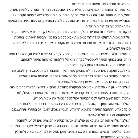
אבל יש גם סיכון: רעש, ספאם ופגיעה באיכות
כאן מתחילה העבודה האמיתית. תוכן גולשים אינו טוב מעצם הגדרתו. הוא יכול להיות שטחי,
כפול, מטעה, פוגעני או פשוט לא מועיל. במקרים מסוימים הוא עלול לייצר עומס טקסטואלי
שמחליש את איכות הדף. במקרים אחרים הוא עלול לפגוע במוניטין, או ליצור בעיה של אמינות
אם האתר מוצף בביקורות חשודות.
מנקודת מבט של קידום אתרים בגוגל, הסכנה המרכזית היא לא רק ביקורת שלילית. ביקורת
שלילית אמיתית דווקא יכולה לחזק אמינות אם מטפלים בה נכון. הבעיה היא תוכן באיכות
נמוכה: תגובות גנריות, שורות חסרות משמעות, או טקסטים שמיוצרים בכמויות בלי תרומה
ממשית למשתמש.
אם עמוד מלא ב-“מוצר מעולה”, “שירות טוב”, “ממליץ”, בלי הקשר ובלי פירוט, הוא לא באמת
תורם. ואם בנוסף האתר לא מפעיל בקרה, הוא עלול להפוך למשטח נחיתה לספאם.
איך מעודדים UGC שתורם באמת לקידום אתרים
כדי לקבל תוכן גולשים איכותי, לא מספיק לפתוח אזור תגובות ולקוות לטוב. צריך לעצב את
התהליך. עסקים שמצליחים בכך מקלים על המשתמש לתרום, מכוונים אותו לשאלות
הנכונות, ויוצרים סביבה שבה יש ערך ממשי להשתתפות.
השלב הראשון הוא פשטות. אם טופס הביקורת מסורבל, ארוך או דורש יותר מדי פרטים, רוב
הלקוחות יוותרו. לעומת זאת, טופס קצר עם שדות מנחים כמו “למי המוצר מתאים”, “מה
אהבת”, “מה חשוב לדעת לפני הקנייה” יכול לשפר מאוד את איכות המידע.
השלב השני הוא תזמון. בקשה לביקורת צריכה להגיע כשהלקוח כבר הספיק להתנסות.
מוקדם מדי, והתגובה תהיה ריקה. מאוחר מדי, והעניין נשכח. זה נכון גם באתרי שירות, גם ב-
eCommerce וגם בעולם ה-B2B.
השלב השלישי הוא הכוונה, לא מניפולציה. אפשר לבקש מהמשתמשים לפרט, להסביר,
להעלות תמונה או לתאר שימוש אמיתי. זה עדיף בהרבה על ניסיון “לחלץ” ציון גבוה. המטרה
אינה רק לשפר תדמית. המטרה היא לבנות מאגר תוכן שמסייע לקוראים הבאים ולתהליך
אופטימיזציה לעמודים.