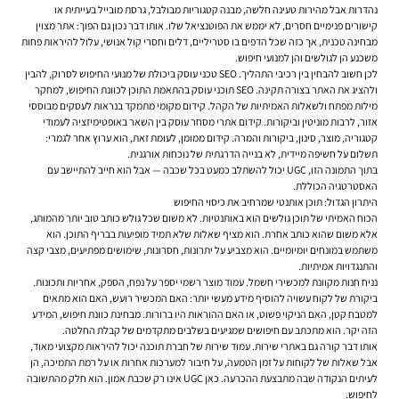
נהדרות אבל מהירות טעינה חלשה, מבנה קטגוריות מבולבל, גרסת מובייל בעייתית או
קישורים פנימיים חסרים, לא יממש את הפוטנציאל שלו. אותו דבר נכון גם הפוך: אתר מצוין
מבחינה טכנית, אך כזה שכל הדפים בו סטריליים, דלים וחסרי קול אנושי, עלול להיראות פחות
משכנע הן לגולשים והן למנועי חיפוש.
לכן חשוב להבחין בין רכיבי התהליך. SEO טכני עוסק ביכולת של מנועי החיפוש לסרוק, להבין
ולהציג את האתר בצורה תקינה. SEO תוכני עוסק בהתאמת התוכן לכוונת החיפוש, למחקר
מילות מפתח ולשאלות האמיתיות של הקהל. קידום מקומי מתמקד בנראות לעסקים מבוססי
אזור, לרבות מוניטין וביקורות. קידום אתרי מסחר עוסק בין השאר באופטימיזציה לעמודי
קטגוריה, מוצר, סינון, ביקורות והמרה. קידום ממומן, לעומת זאת, הוא ערוץ אחר לגמרי:
תשלום על חשיפה מיידית, לא בנייה הדרגתית של נוכחות אורגנית.
בתוך התמונה הזו, UGC יכול להשתלב כמעט בכל שכבה — אבל הוא חייב להתיישב עם
האסטרטגיה הכוללת.
היתרון הגדול: תוכן אותנטי שמרחיב את כיסוי החיפוש
הכוח האמיתי של תוכן גולשים הוא באותנטיות. לא משום שכל גולש כותב טוב יותר מהמותג,
אלא משום שהוא כותב אחרת. הוא מציף שאלות שלא תמיד מופיעות בבריף התוכן. הוא
משתמש במונחים יומיומיים. הוא מצביע על יתרונות, חסרונות, שימושים מפתיעים, מצבי קצה
והתנגדויות אמיתיות.
נניח חנות מקוונת למכשירי חשמל. עמוד מוצר רשמי יספר על נפח, הספק, אחריות ותכונות.
ביקורת של לקוח עשויה להוסיף מידע מעשי יותר: האם המכשיר רועש, האם הוא מתאים
למטבח קטן, האם הניקוי פשוט, או האם ההוראות היו ברורות. מבחינת כוונת חיפוש, המידע
הזה יקר. הוא מתכתב עם חיפושים שמגיעים בשלבים מתקדמים של קבלת החלטה.
אותו דבר קורה גם באתרי שירות. עמוד שירות של חברת תוכנה יכול להיראות מקצועי מאוד,
אבל שאלות של לקוחות על זמן הטמעה, על חיבור למערכות אחרות או על רמת התמיכה, הן
לעיתים הנקודה שבה מתבצעת ההכרעה. כאן UGC אינו רק שכבת אמון. הוא חלק מהתשובה
לחיפוש.