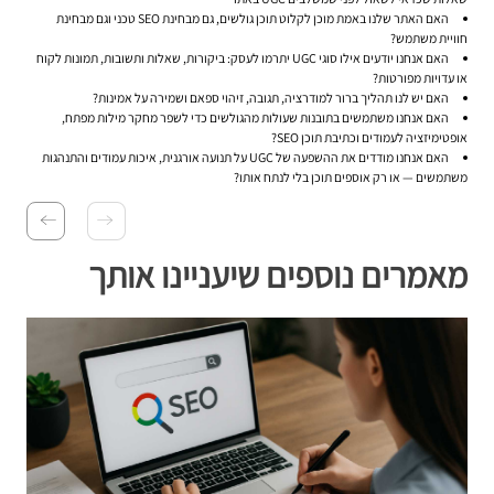
האם האתר שלנו באמת מוכן לקלוט תוכן גולשים, גם מבחינת SEO טכני וגם מבחינת
חוויית משתמש?
האם אנחנו יודעים אילו סוגי UGC יתרמו לעסק: ביקורות, שאלות ותשובות, תמונות לקוח
או עדויות מפורטות?
האם יש לנו תהליך ברור למודרציה, תגובה, זיהוי ספאם ושמירה על אמינות?
האם אנחנו משתמשים בתובנות שעולות מהגולשים כדי לשפר מחקר מילות מפתח,
אופטימיזציה לעמודים וכתיבת תוכן SEO?
האם אנחנו מודדים את ההשפעה של UGC על תנועה אורגנית, איכות עמודים והתנהגות
משתמשים — או רק אוספים תוכן בלי לנתח אותו?
מאמרים נוספים שיעניינו אותך