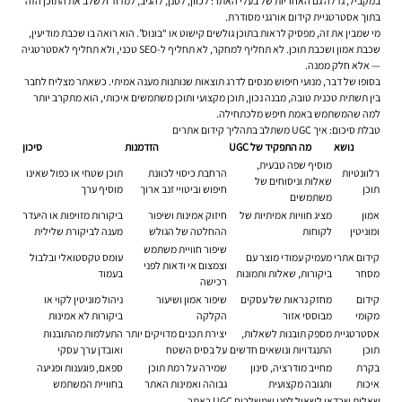
במקביל, גדלה גם האחריות של בעלי האתר: לכוון, לסנן, להגיב, למדוד ולשלב את התוכן הזה
בתוך אסטרטגיית קידום אורגני מסודרת.
מי שמבין את זה, מפסיק לראות בתוכן גולשים קישוט או “בונוס”. הוא רואה בו שכבת מודיעין,
שכבת אמון ושכבת תוכן. לא תחליף למחקר, לא תחליף ל-SEO טכני, ולא תחליף לאסטרטגיה
— אלא חלק ממנה.
בסופו של דבר, מנועי חיפוש מנסים לדרג תוצאות שנותנות מענה אמיתי. כשאתר מצליח לחבר
בין תשתית טכנית טובה, מבנה נכון, תוכן מקצועי ותוכן משתמשים איכותי, הוא מתקרב יותר
למה שהמשתמש באמת חיפש מלכתחילה.
טבלת סיכום: איך UGC משתלב בתהליך קידום אתרים
נושא
מה התפקיד של UGC
הזדמנות
סיכון
מוסיף שפה טבעית,
רלוונטיות
הרחבת כיסוי לכוונת
תוכן שטחי או כפול שאינו
שאלות וניסוחים של
תוכן
חיפוש וביטויי זנב ארוך
מוסיף ערך
משתמשים
אמון
מציג חוויות אמיתיות של
חיזוק אמינות ושיפור
ביקורות מזויפות או היעדר
ומוניטין
לקוחות
ההחלטה של הגולש
מענה לביקורת שלילית
שיפור חוויית משתמש
קידום אתרי
מעמיק עמודי מוצר עם
עומס טקסטואלי ובלבול
וצמצום אי ודאות לפני
מסחר
ביקורות, שאלות ותמונות
בעמוד
רכישה
קידום
מחזק נראות של עסקים
שיפור אמון ושיעור
ניהול מוניטין לקוי או
מקומי
מבוססי אזור
הקלקה
ביקורות לא אמינות
אסטרטגיית
מספק תובנות לשאלות,
יצירת תכנים מדויקים יותר
התעלמות מהתובנות
תוכן
התנגדויות ונושאים חדשים
על בסיס השטח
ואובדן ערך עסקי
בקרת
מחייב מודרציה, סינון
שמירה על רמת תוכן
ספאם, פוגענות ופגיעה
איכות
ותגובה מקצועית
גבוהה ואמינות האתר
בחוויית המשתמש
שאלות שכדאי לשאול לפני שמשלבים UGC באתר