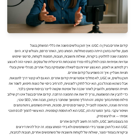
קידום אתרים בעידן ה-UGC: איך תוכן גולשים משנה את כללי המשחק בגוגל
פעם, שליטה בתוכן הייתה כמעט מוחלטת. המותג כתב, האתר פרסם, והגולש קרא. היום
התמונה שונה לחלוטין: ביקורות, שאלות ותשובות, תגובות, תמונות לקוחות, סרטוני שימוש
ועדויות אמיתיות הפכו לחלק בלתי נפרד מהנוכחות הדיגיטלית של עסקים. השינוי הזה לא נוגע
רק למיתוג או לאמון. הוא נוגע ישירות גם לשאלה שמעסיקה בעלי אתרים, מנהלי שיווק ובעלי
חנויות אונליין: איך זה משפיע על קידום אתרים.
תוכן גולשים, או UGC, לא מחליף אסטרטגיית
קידום אתרים
. הוא גם לא קיצור דרך לתוצאות.
אבל כשהוא מנוהל נכון, הוא יכול לחזק רלוונטיות, להרחיב כיסוי של כוונות חיפוש, לשפר את
חוויית המשתמש, ולהעניק לאתר שכבה של אמינות שקשה לייצר בניסוח שיווקי בלבד.
כדי להבין את המשמעות, צריך לראות את התמונה הרחבה. קידום אתרים בגוגל אינו רק שילוב
מילות מפתח בתוך טקסט. זהו תהליך מתמשך שמחבר בין תוכן, מבנה אתר, SEO טכני,
מהירות טעינה, התאמה למובייל, קישורים פנימיים, סמכות, חוויית משתמש, ניתוח נתונים
ושיפור עקבי. בתוך המערכת הזו, UGC הוא לא תוספת קוסמטית. הוא עשוי להפוך לנכס תוכני
אמיתי — או לרעש מזיק.
מה בעצם נחשב UGC, ולמה זה חשוב לקידום אתרים
UGC הוא כל תוכן שנוצר בידי המשתמשים ולא בידי המותג עצמו. זה יכול להיות דירוגים
וביקורות בעמודי מוצר, שאלות של לקוחות ותשובות של משתמשים אחרים, תגובות לכתבות,