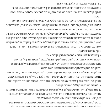
מודרציה היא לא צנזורה, אלא בקרת איכות
אחת השאלות הרגישות בתחום היא עד כמה מותג צריך להתערב. מצד אחד, UGC אמור
לשקף קול אמיתי. מצד שני, האתר הוא נכס עסקי, וצריך לשמור בו על סדר, אמינות ושפה
תקינה.
לכן מודרציה טובה אינה מחיקה של כל דבר שלילי. היא קביעת כללים ברורים: איסור על
קללות, דיבה, הסתה, התחזות, קישורי ספאם או תוכן שאינו רלוונטי. מעבר לכך, כדאי להגדיר
ציפיות גם ברמת האיכות: לבקש פירוט, הקשר ושימוש אמיתי ככל האפשר.
בפועל, בקרת איכות משלבת בין כלים אוטומטיים לבין שיקול דעת אנושי. סינון מילים פוגעניות
הוא בסיס. בדיקה של דפוסים חשודים בביקורות היא שלב נוסף. אבל לא פחות חשוב מכך הוא
המענה. תגובה עניינית, מכבדת ומועילה לביקורת שלילית יכולה להפוך נקודת חולשה לנקודת
אמון. מבחינה עסקית, זו גם הזדמנות. מבחינת קידום אתרים, היא מעשירה את הדף בתוכן
נוסף, שימושי וממוקד.
איך משלבים UGC בתוך אסטרטגיית תוכן וקידום אורגני
הטעות היא לראות בתוכן גולשים משהו “שקורה בצד”. בפועל, אפשר וצריך לחבר אותו
למערכת התוכן הראשית. אחת הדרכים היעילות ביותר היא להשתמש בשאלות, בתגובות
ובביקורות כמקור למחקר מילות מפתח ולזיהוי כוונת חיפוש.
אם לקוחות שואלים שוב ושוב על זמני אספקה, התאמה למידות, מדיניות החזרה, אינטגרציה
עם מערכות אחרות, רמת תחזוקה או סוגי שימוש — אלה לא רק שאלות שירות. אלה נושאים
לתוכן. הם יכולים להפוך לעמודי שאלות ותשובות, למדריכים, לעמודי קטגוריה מדויקים יותר,
או לשיפור כתיבת תוכן SEO בעמודים קיימים.
כך נוצר מעגל בריא: הגולשים מעלים שאלות; האתר אוסף תובנות; צוות התוכן והקידום מעדכן
עמודים, בונה קישורים פנימיים, מחזק היררכיית מידע, ומשפר את ההתאמה לחיפוש. במובן
הזה, UGC אינו רק חומר גלם שיווקי. הוא מערכת האזנה לקהל.
גם בעולם הקישורים יש לכך משמעות עקיפה. תוכן אותנטי, שימושי ומבוסס חוויות משתמש
יכול להיות בר-ציטוט, לעורר שיתוף, ולחזק את תפיסת הסמכות של האתר לאורך זמן. לא