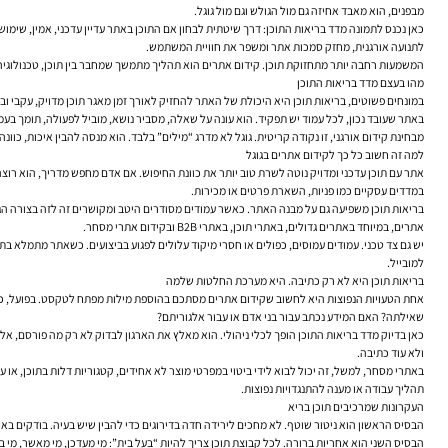
מבפנים, הוא מאבד אחיזה גם מול הגולש וגם מול גוגל.
כאן נכנס לתמונה מדד בריאות התוכן: דרך שיטתית לבחון אם התוכן באתר עדיין עדכני, אמין, שימו
לתנועה אורגנית, מחזק סמכות אתר ומשפר את חוויית המשתמש.
המשמעות רחבה יותר מתחזוקת תוכן. קידום אתרים הוא תהליך מתמשך שמחבר בין תוכן, טכנולוגיה, מ
מהו בעצם מדד בריאות התוכן
במונחים פשוטים, בריאות תוכן היא היכולת של האתר להחזיק לאורך זמן מאגר תוכן מדויק, עקבי וב
באתר שעובד נכון, לכל עמוד יש תפקיד. הוא עונה על שאלה, מסביר נושא, מוביל לפעולה, תומך בע
מבחינת קידום אורגני, זו נקודה קריטית. גוגל לא מדרג “מילים” בלבד. הוא מנסה להבין איכות, כו
למה זה חשוב כל כך לקידום אתרים בגוגל
אתר עם תוכן עדכני ומדויק נוטה לשרת טוב יותר את כוונת החיפוש. אם אדם מחפש מדריך, הוא רוצה
במדדים עסקיים כמו פניות, השארת פרטים או מכירות.
בריאות תוכן משפיעה גם על מבנה האתר. כאשר עמודים מסודרים היטב ומקושרים זה לזה בצורה הגיו
אתרים, במיוחד באתרים גדולים, באתרי תוכן, באתרי B2B ובקידום אתרי מסחר.
למובייל.
בריאות תוכן היא לא רק כתיבה. היא מערכת החלטות שלמה
שאילתה? האם המידע נכתב עבור בני אדם או עבור אלגוריתם?
כאן בדיוק מדד בריאות התוכן הופך לכלי ניהולי. הוא מאלץ את הארגון לבדוק לא רק מה פורסם, אל
ולא עוד כתיבה.
באתרי מסחר, למשל, זה יכול לבוא לידי ביטוי במפרטי מוצר לא אחידים, קטגוריות דלות בתוכן, או ע
תהליך עבודה או מענה להתנגדויות נפוצות.
העקרונות שמרכיבים תוכן בריא
הבסיס הראשון הוא ניטור שוטף. לא מחכים לירידה חדה בדירוגים כדי להבין שיש בעיה. בודקים באופ
הבסיס השני הוא אחריות ברורה. לכל קבוצת תוכן צריך להיות “בעל בית”: מי מעדכן, מי מאשר, מי בו