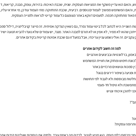
, והאם הוא עדיין משקף את המציאות העסקית. שנית, שכבת האיכות: בהירות, עומק, מבנה, קריאות, דיו
ת, והאם המשתמש ממשיך לעמודים נוספים. רביעית, שכבת התחזוקה: מתי העמוד עודכן, מי אחראי עליו, 
ח מאוד מתחזוקה חכמה. לפעמים דווקא באתר מצומצם כל עמוד קריטי לנראות ולפנייה העסקית.
ת השנייה היא לכתוב לכל ביטוי עמוד נפרד, גם כשאין הצדקה אמיתית. זה מייצר קניבליזציה, דילול סמכ
יתכן שהוא לא ממיר, לא אמין או לא תורם למבנה האתר. מנגד, יש עמודים שלא נועדו להביא תנועה ישיר
ביים. זה אולי נשמע עניין עריכתי, אבל בפועל זו גם שכבת אמינות קריטית בקידום אתרים.
למה זה חשוב לקידום אתרים
באמון, ברלוונטיות ובביצועים אורגניים
ונת חיפוש ומחזק את חוויית המשתמש
ין סמכות ונושאים מרכזיים באתר
 ופגיעה בשיפור דירוגים בגוגל
טות מבוססות ולא לעבוד לפי תחושות
מתמשכת ולא טיפול חד-פעמי
תם”?
ט?
 ותרומה עסקית?
חרי פרסום בלתי פוסק, הוא מציע לעצור, לבדוק מה באמת עובד, ולחזק את היסודות שעליהם קידום אתרי