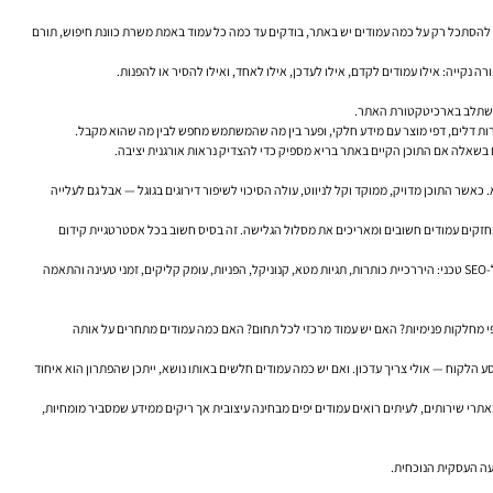
 להסתכל רק על כמה עמודים יש באתר, בודקים עד כמה כל עמוד באמת משרת כוונת חיפוש, תורם
נקייה: אילו עמודים לקדם, אילו לעדכן, אילו לאחד, ואילו להסיר או להפנות.
 ומשתלב בארכיטקטורת האתר.
ירות דלים, דפי מוצר עם מידע חלקי, ופער בין מה שהמשתמש מחפש לבין מה שהוא מקבל.
גם בשאלה אם התוכן הקיים באתר בריא מספיק כדי להצדיק נראות אורגנית יציבה.
אשר התוכן מדויק, ממוקד וקל לניווט, עולה הסיכוי לשיפור דירוגים בגוגל — אבל גם לעלייה
 מחזקים עמודים חשובים ומאריכים את מסלול הגלישה. זה בסיס חשוב בכל אסטרטגיית קידום
יש גם צד טכני. עמודים עמוסים, כפולים או חסרי מיקוד עלולים לפגוע בביצועים. כשאתר מתמלא בתוכן מיותר או מיושן, קשה יותר לנהל אותו, לסרוק אותו ולתחזק אותו. במובן הזה, בריאות תוכן קשורה גם ל-SEO טכני: היררכיית כותרות, תגיות מטא, קנוניקל, הפניות, עומק קליקים, זמני טעינה והתאמה
שאלות עמוקות יותר: האם האתר בנוי לפי נושאים או לפי מחלקות פנימיות? האם יש עמוד מרכזי לכל תחום? האם כמה עמודים מתחרים על אותה
 הלקוח — אולי צריך עדכון. ואם יש כמה עמודים חלשים באותו נושא, ייתכן שהפתרון הוא איחוד
 באתרי שירותים, לעיתים רואים עמודים יפים מבחינה עיצובית אך ריקים ממידע שמסביר מומחיות,
צעה העסקית הנוכחית.