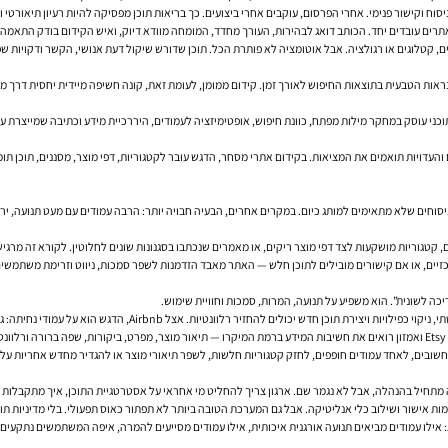
וח וקישור פנימי. אחרי הפרסום, עוקבים אחרי ביצועים. כך בריאות תוכן מפסיקה להיות רעיון תיאורטי
אתרים עובדים יחד. הכותב דואג לבהירות, העורך מחדד, המומחה מוודא דיוק, ואיש הקידום בודק התאמה 
, קטלוגים או רגולציה. אבל אוטומציה לא פותרת הכל. תוכן שדורש שיקול דעת אנושי, הקשר ודקויות שפ
נראות הטבעית בתוצאות החיפוש לאורך זמן. קידום ממומן, לעומת זאת, קונה חשיפה מיידית יחסית דרך מ
S טכני עוסק בתשתית: סריקה, אינדוקס, מהירות, התאמה לנייד, תגיות, הפניות וקוד תקין. SEO תוכני עוסק במחקר מילות מפתח, כוונת חיפוש, אופטימיזצי
העדויות תואמים את המציאות. בקידום אתרי מסחר, הדגש עובר לקטגוריות, דפי מוצר, מסננים, תוכן תומך 
ניסוחים שלא מתאימים למותג כיום. במקרים אחרים, הבעיה חבויה יותר: הרבה עמודים עם מעט תנועה, יר
 קטגוריות מושקעות לצד דפי מוצר ריקים, או מאמרים שנכתבו בסגנונות שונים לחלוטין. לקורא זה מרגי
רכזיים, או אם קישורים מובילים לתוכן חלש — האתר מאבד הזדמנות לשפר סמכות, ניווט וזרימת משתמשים
 חשובים, לאחד עמודים חופפים, לחזק קטגוריות חלשות, לשפר תיאורי מוצר או להגדיר מחדש אחריות על 
זה מתחיל בהנהלה, אבל לא נגמר שם. ארגון צריך להחליט מי אחראי על אסטרטגיית התוכן, איך מתקבלות 
ת אישור ושילוב כלי אנליטיקה. אבל גם המערכת הטובה ביותר לא תפתור כאוס תפעולי. בלי מדיניות תוכן