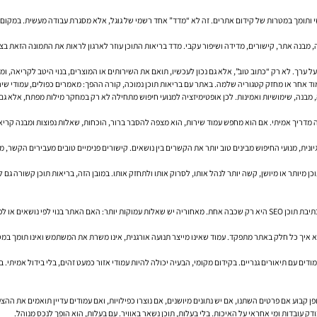
שי ותומך במטרות של
קידום אתרים
. זה לא “מדד” אחד רשמי של גוגל, אלא מסגרת עבודה מעשית. במקום
בנה אתר, קישורים, מדידה ושיפור עקבי. מדד בריאות התוכן עוזר לארגון לראות את התמונה הזאת בצורה 
על ערך. לא רק “כתוב טוב”, אלא גם נכון לעכשיו, תואם את השירותים או המוצרים, בנוי היטב לקריאה,
מוד אחר או מחזק קטגוריה שלמה. באתר עם בריאות תוכן נמוכה, קורה ההפך: מאמרים כפולים, עמודי ש
ונה, מבנה, שימושיות ואמינות. לכן אופטימיזציה למנועי חיפוש מתחילה לא רק במחקר מילות מפתח, אלא 
 מדריך אמיתי. אם הוא מחפש עמוד שירות, הוא מצפה להסבר ברור, הוכחות, שאלות נפוצות ומבנה קריא. כ
נית, מנועי החיפוש מבינים טוב יותר את הקשרים בין נושאים. קישורים פנימיים טובים מעבירים הקשר,
אחת הטעויות הנפוצות היא לחשוב שקידום אתרים מסתכם בהוספת מילות מפתח לטקסט. בפועל, כתיבת תוכן SEO היא רק שכבה אחת. מאחוריה יש 
א איך כל חלק באתר מתפקד. עמוד שאינו מייצר תנועה אורגנית, אינו משרת את המשתמש ואינו תומך במסע
מודים עם תיאורים גנריים. בקידום מקומי, הבעיה יכולה להיות עמודי אזור כמעט זהים, בלי בידול אמיתי.
ן קבוע אם פרטים השתנו, אם יש נתונים מיושנים, אם נוצרו כפילויות, ואם עמודים עדיין תואמים את הה
דק עובדות ומי אחראי על האיכות. בלי בעלות, תוכן נשאר באוויר. עם בעלות, הוא הופך לנכס מנוהל.