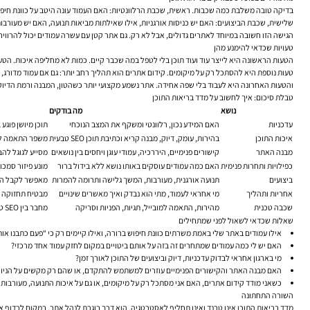
בדיקה טובה משלבת כמה שכבות. ראשית, שכבת הרלוונטיות: האם העמוד עונה היטב על כוונת חיפוש
שלישית, שכבת הביצועים: האם יש כניסות אורגניות, אילו שאילתות מביאות תנועה, האם יש מעורבו
הגישה הזו חשובה במיוחד לאתרים גדולים, אבל לא רק. גם אתר קטן עם עשרה עמודים יכול להרווי
טעויות שכדאי להימנע מהן
הטעות הראשונה היא לייצר עוד ועוד תוכן בלי לטפל במה שכבר קיים. כמות לא מחליפה איכות. הטעו
טעות נוספת היא להסתכל רק על מיקומים. קידום אתרים הוא תהליך רחב יותר: גם אם עמוד מדורג, י
והטעות האחרונה היא לעבוד בלי שפה אחידה. אתר נשמע מקצועי יותר כשהטון, המבנה ורמת הדיוק עק
טבלת סיכום: איך לחשוב על מדד בריאות התוכן
נושא
מה בודקים
עדכניות
האם המידע נכון, רלוונטי ומשקף את המצב הנוכחי
תוכן מיושן פוגע 
איכות התוכן
בהירות, עומק, דיוק, מבנה קריא וכתיבת תוכן SEO טבעית
משפר התאמה לכו
מבנה האתר
קישורים פנימיים, היררכיה, עמודי עוגן ויחסים בין נושאים
מסייע לגוגל להב
כפילויות ותחרות פנימית
האם כמה עמודים עוסקים באותו נושא ללא בידול ברור
מונע פיזור סמכות
ביצועים
תנועה אורגנית, מעורבות, המשך גלישה ותרומה להמרות
מאפשר לקבל החל
אחריות ותהליך
מי אחראי לעמוד, מתי הוא נבדק ואיך מאשרים שינויים
מבטיח תחזוקה 
שכבה טכנית
מהירות, התאמה למובייל, תגיות, הפניות וסריקה
מחבר בין SEO טכני לתוכן איכותי ונגיש
שאלות שכדאי לשאול לפני שמתחילים
אילו עמודים באתר שלי באמת משרתים כוונת חיפוש ברורה, ואילו קיימים רק כי “פעם כתבנו או
האם יש לי כמה עמודים שמתחרים זה בזה על אותם ביטויים במקום לחזק עמוד אחד מרכזי?
מי בארגון אחראי לבדוק עדכניות, דיוק וביצועים של התוכן לאורך זמן?
האם מבנה האתר והקישורים הפנימיים עוזרים למשתמש להתקדם, או שהם רק מקשים על הניוו
כשאני מודד קידום אתרים, האם אני מסתכל רק על מיקומים, או גם על איכות התנועה, מעורבות
השורה התחתונה
מדד בריאות התוכן אינו טרנד ואינו תחליף לאסטרטגיה. הוא דרך בוגרת לנהל אתר. במקום לרדוף א