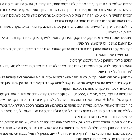
הבסיס השלישי הוא תהליך עבודה מסודר. לפני שמפרסמים, בודקים דיוק, התאמה לחיפוש, מבנה, ניס
הבסיס הרביעי הוא שיתופיות. תוכן טוב נוצר בדרך כלל כשכותב, עורך, מומחה מקצועי ואיש קידום 
הבסיס החמישי הוא אוטומציה זהירה. במקומות מסוימים אפשר לעדכן מידע על בסיס נתונים חיצוניים
איך בריאות תוכן מתחברת לסוגים שונים של קידום אתרים
כדי להבין את הערך של הגישה הזו, חשוב להבחין בין כמה תחומים. קידום אורגני מתמקד בשיפור ה
יסודות האתר עצמו.
EO
אם הוא גם בנוי נכון ונגיש למנועי החיפוש.
בקידום מקומי, בריאות התוכן נבחנת גם ברמת הדיוק האזורי: האם פרטי השירות, הכתובת, האזורים ו
בין החיפוש, העמוד וההמרה.
הסימנים לכך שהתוכן באתר שלכם צריך טיפול
לפעמים הבעיה גלויה. עמודים ישנים מציגים מידע שכבר לא רלוונטי, שירותים שכבר לא מוצעים או 
“מתחרים” על אותו ביטוי.
עוד סימן שכיח הוא חוסר עקביות. באותו אתר אפשר למצוא עמודי שירות מפורטים לצד עמודים דלים,
גם קישורים פנימיים הם אינדיקציה טובה. אם קשה למצוא קשרים בין עמודים, אם אין עמודי עוגן מ
מה אפשר ללמוד מהמקרים שהוזכרו במאמר המקורי
הדוגמאות של HubSpot, Airbnb, Moz, Etsy ואמזון מבהירות נקודה אחת: שיפור תוכן איננו רק “עריכה לשונית”. הוא משפיע על תנועה, המרות, סמכות וחוויית שימוש.
ברור במיוחד למנהלי אתרים: כפילות תוכן פוגעת גם במשתמש וגם במבנה הסמכות של האתר. ואצל Etsy ואמזון רואים את חשיבות המידע ברמת המיקרו — תיאור מוצר, מפרט, ביקורות, שפה ברורה ורלוונטיות לחיפוש.
אלו לא מתכונים קסומים, אלא דפוסי עבודה. כל אתר יכול לקחת מהם רעיון יישומי: לעדכן מאמרים
איך מטמיעים תרבות של בריאות תוכן בארגון
אם רוצים שתוכן יתפקד כנכס ארוך טווח, צריך לנהל אותו כמו שמנהלים מלאי, שירות או מכירות. 
מערכת ניהול תוכן טובה יכולה לעזור מאוד, במיוחד אם היא מאפשרת גרסאות, עבודה משותפת, זרימו
כאן נכנסים גם המדדים. לא צריך לרדוף אחרי עשרות KPI-ים. מספיק להתחיל מכמה שאלות נכונות: אילו עמודים מביאים תנועה אורגנית איכותית, אילו עמודים מסייעים להמרה, איפה המשתמשים נתקעים, ואילו נושאים דורשים חיזוק. המדידה לא נועדה רק לדווח. היא נועדה להחליט.
מה מודדים בפועל כשבודקים בריאות תוכן