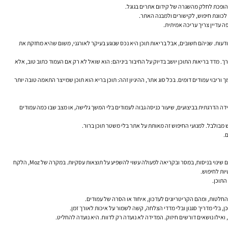
 והופכת לחלק מהשגרה של קידום אתרים בגוגל.
לכוונת חיפוש, לקישורים ולמבנה האתר.
ה עדיין צריך עריכה אמיתית.
ודעות. שניהם חשובים, אבל בריאות תוכן היא נכס שנוגע בעיקר לאורגני, משום שהיא מחזקת את
ה לעמודים, היררכיית מידע וכתיבה שמייצרת ערך. מדד בריאות התוכן יושב בדיוק על החיבור ביניהם: הוא שואל לא רק אם העמוד כתוב טוב, אלא
וריבוי עמודים דומים. בכל סוג אתר, ההיגיון זהה: תוכן בריא הוא תוכן שמייצר התאמה טובה יותר
ידה הדרגתית בביצועים, שיעור כניסה גבוה לעמודים בלי המשך גלישה, או מצב שבו כמה עמודים
ש מבולבל. למנועי החיפוש זה מאותת על אתר בלי משטר תוכן ברור.
.
במקרה של HubSpot, המסר המרכזי הוא שתוכן ישן עלול לשחוק ביצועים גם באתר חזק. רענון שיטתי, ניקוי כפילויות ויצירת תוכן חדש יכולים להחזיר רלוונטיות. אצל Airbnb, הדגש הוא על עמודי נחיתה: גם שינוי בניסוח, במסר ובקריאה לפעולה עשוי להשפיע על תוצאות עסקיות. במקרה של Moz, הלקח
התוכן.
החלטות, ומהם הקריטריונים לעדכון, איחוד או הסרה של עמודים.
, בלי מדריך סגנון ובלי מדדי הצלחה, קשה לשמור על איכות לאורך זמן.