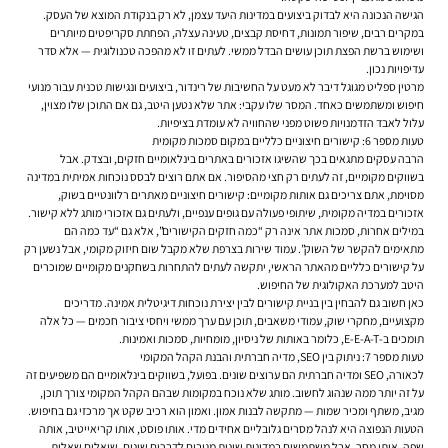
הגישה הנכונה היא לבדוק ביצועים במדינות היעד עצמן, לא רק בנקודת המוצא של העסק.
במקרים רבים, שיפור תמונות, דחיסת קבצים, טעינה עצלה, הפחתת סקריפטים מיותרים
ושימוש ברשת הפצת תוכן עושים הבדל ממשי. לעתים זו לא מהפכה טכנולוגית — אלא סדר
עדיפויות נכון.
מרטין ספליט מגוגל דיבר לא מעט על החשיבות של רינדור, ביצועים ונגישות טכנית עבור מנועי
חיפוש ומשתמשים כאחד. המסר שלו עקבי: אתר שלא נטען היטב, גם אם התוכן שלו מצוין,
עלול לאבד הזדמנויות פשוט מפני שהחוויה לא עומדת בציפיות.
טעות מספר 6: קישורים חיצוניים כלליים במקום סמכות מקומית
הרבה עסקים מתגאים בכך שהשיגו אזכורים באתרים בינלאומיים חזקים, ובצדק. אבל
בשווקים מקומיים, זה לעתים רק חצי מהסיפור. אם אתם רוצים לבסס נוכחות אמיתית במדינה
מסוימת, אתם צריכים גם אותות מקומיים: קישורים חיצוניים מאתרים רלוונטיים בשוק,
אזכורים במדיה מקומית, שיתופי פעולה עם גופים ענפיים, ולעתים גם אזכורי מותג ללא קישור.
במילים אחרות, סמכות אתר אינה רק “כמה חזקים הקישורים”, אלא גם “עד כמה הם
מתאימים להקשר של השוק”. עמוד שירות בצרפת שלא מקבל שום חיזוק מקומי, אבל נשען רק
על קישורים כלליים מהאתר הראשי, יתקשה לעתים להתחרות בשחקנים מקומיים שמוכרים
היטב למערכת האקולוגית של החיפוש.
כאן חשוב גם להבחין בין בניית קישורים לבין יצירת נוכחות דיגיטלית אמינה. מדריכים
מקצועיים, מחקרי שוק, עמודי משאבים, תוכן עם ערך ממשי ויחסי ציבור חכמים — כל אלה
תומכים ב-E-E-A-T, כלומר באותות של ניסיון, מומחיות, סמכות ואמינות.
טעות מספר 7: ניתוק בין SEO, מדיה חברתית והבנת הקהל המקומי
לכאורה, SEO ומדיה חברתית הם ערוצים שונים. בפועל, בשווקים בינלאומיים הם משפיעים זה
על זה יותר ממה שנהוג לחשוב. מותג שלא נוכח במקומות שבהם הקהל המקומי צורך תוכן,
מגיב, משתף ומכיר שמות — מתקשה לבנות אמון. ואמון הוא רכיב שקט אך מרכזי גם בחיפוש.
הטעות הנפוצה היא לנהל מסרים גלובליים אחידים מדי. אותו פוסט, אותו קריאייטיב, אותה
שפה, אותו מסר. אבל משתמשים במדינות שונות מגיבים לדברים שונים, שואלים שאלות