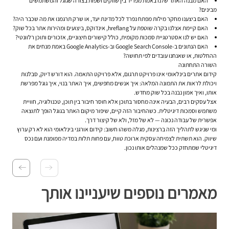
האם מבנה האתר שלנו באמת מפריד בין שווקים ושפות בצורה שגוגל והמשתמשים
מבינים?
האם ביצענו מחקר מילות מפתח נפרד לכל מדינת יעד, או שרק תרגמנו את מה שכבר היה?
האם קיימת אצלנו בקרה שוטפת על hreflang, אינדוקס, ביצועים ומהירות אתר בכל שוק?
האם יש לנו אסטרטגיית סמכות מקומית, כולל קישורים חיצוניים, אזכורים ותוכן רלוונטי?
האם הנתונים ב-Google Search Console וב-Google Analytics באמת מנחים את
ההחלטות, או שאנחנו עובדים לפי תחושה?
השורה התחתונה
קידום אתרים בינלאומי אינו פרויקט תרגום, אלא פרויקט התאמה. הוא דורש דיוק, סבלנות
ויכולת לראות את התמונה המלאה: איך אנשים מחפשים, איך האתר בנוי, איך גוגל מפרשת
אותו, ואיך אמון נבנה בכל שוק מחדש.
אצל עסקים רבים, הבעיה אינה מחסור בתוכן אלא חוסר חיבור בין תוכן, טכנולוגיה, חוויית
משתמש וסמכות דיגיטלית. כשהחיבור הזה קיים, שיפור מיקום האתר בגוגל הופך לתוצאה
אפשרית של עבודה נכונה — לא של מזל, ולא של קיצור דרך.
ומי שניגש לתהליך הזה ברצינות, מגלה משהו חשוב: קידום אורגני בינלאומי הוא לא רק ערוץ
שיווק. הוא תשתית לצמיחה עסקית ארוכת טווח, עם פחות תלות במדיה ממומנת ועם נכס
דיגיטלי שמתחזק ככל שמנהלים אותו נכון.
מאמרים נוספים שיעניינו אותך