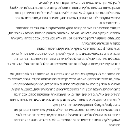
להבין למי הדף מיועד, באיזו שפה, ובאיזה הקשר הוא צריך להופיע.
זה נכון במיוחד בעולמות של קידום חנות וירטואלית, קידום אתר תדמית בגוגל או אתרי SaaS
שפונים לכמה מדינות במקביל. לא מספיק “להיות באוויר”. צריך לייצר התאמה בין כוונת
החיפוש המקומית לבין הדף הנכון, בשפה הנכונה, במהירות הנכונה, עם מסרים שבאמת
עובדים תרבותית.
ג׳ון מולר מגוגל חזר לא פעם בתקשורת המקצועית על עיקרון פשוט: גוגל לא “מתרגמת”
אסטרטגיה עסקית גרועה לאורגני מוצלח. אם האתר, האותות הטכניים והמבנה אינם ברורים,
מנוע החיפוש יתקשה להבין מה רלוונטי למי. זה אולי נשמע בסיסי, אבל בשטח זו עדיין אחת
מנקודות הכשל השכיחות ביותר.
טעות מספר 1: מבנה אתר שלא משקף את השווקים, השפות והכוונות
הרבה אתרים בינלאומיים נבנים מתוך אילוץ ולא מתוך אסטרטגיה. מוסיפים שפה לתפריט,
משכפלים כמה עמודים, ולעתים אפילו מעלים את כל התוכן תחת אותו מבנה בלי הבחנה
ברורה בין מדינות, שפות או קהלים. מבחינת משתמשים זה מבלבל; מבחינת גוגל זה בעייתי עוד
יותר.
מבנה אתר הוא לא רק עניין טכני. הוא הצהרה אסטרטגית. האם אתם פונים לפי מדינות, לפי
שפות, או לפי שילוב ביניהן? האם יש הבדל בין דפי שירות לגרמניה לבין דפי שירות לאוסטריה?
האם חנות אונליין מוכרת את אותו קטלוג בכל שוק או שהמלאי, המטבע והמסר משתנים?
ברוב המקרים, המבנה הנכון יהיה כזה שמבדיל באופן ברור בין השווקים, באמצעות תיקיות,
תת-דומיינים או לעתים דומיינים ייעודיים. אין תשובה אחת שמתאימה לכולם, אבל חייבת
להיות היררכיה עקבית. אתר מסודר מאפשר גם קישורים פנימיים טובים יותר, ניתוח נוח יותר
ב-Google Analytics, ותחזוקה פשוטה יותר לאורך זמן.
דוגמה מעשית: חברה שמוכרת תוכנה באירופה יכולה להחזיק עמודי מוצר דומים, אך אם
בצרפת הדגש הוא על רגולציה ובגרמניה על אבטחת מידע, עדיף שהמבנה יאפשר לשני
השווקים לקבל דפים נפרדים עם התאמה אמיתית — ולא גרסה כמעט זהה רק עם כותרת
מתורגמת.