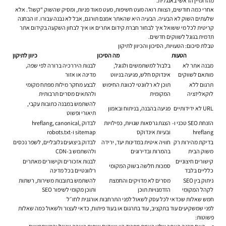
מהדומיין הראשי באנגלית.
אחרי כמה חודשים, הצוות רואה מעט חשיפות, מעט מאוד פניות, ומסיק שהשוק “קשה”. אלא
שלעתים השוק לא הבעיה. הבעיה היא שהאתר אמנם תורגם, אבל לא נבנה עבורו. זו הבחנה
קריטית לכל מי ששואל איך לבחור חברת קידום אתרים או איך לבחון השקעה בקידום אתר
תדמית בגוגל לשווקים חדשים.
טבלת סיכום: הטעויות, הסיכון והכיוון לתיקון
הטעות
מה הסיכון
כיוון לתיקון
מבנה אתר לא
בלבול למשתמשים ולגוגל,
לבנות היררכיה ברורה לפי שפה,
מותאם לשווקים
אינדוקס חלש, פגיעה בניווט
מדינה או אזור
תרגום ללא
תוכן לא רלוונטי לכוונת החיפוש
לבצע מחקר מילות מפתח מקומי
לוקאליזציה
המקומית
ולהתאים מסרים תרבותית
להשתמש במבנה כתובות עקבי,
URL לא ידידותיים
פגיעה בהבנה, בניתוח ובאמון
תיאורי ופשוט
הזנחת SEO טכני ו-
הצגת גרסאות שגויות, כפילויות
לבדוק hreflang, canonical,
hreflang
ובעיות אינדוקס
sitemap ו-robots.txt
בדיקת מהירות רק
חוויה איטית במדינות יעד, ירידה
לבדוק ביצועים גלובליים, לשפר נכסים
משוק הבית
בהמרות ובדירוגים
ולהשתמש ב-CDN
קישורים חיצוניים
לבנות אזכורים וקישורים מאתרים
סמכות חלשה בשוק המקומי
כלליים בלבד
רלוונטיים בכל מדינה
ניתוק בין SEO
מסרים לא מדויקים והחמצת
להשתמש בתובנות משירות, רשתות
לקהל המקומי
הזדמנויות תוכן
ותוכן מקומי לשיפור SEO
חמש שאלות שכדאי לכל עסק לשאול לפני התרחבות אורגנית לחו״ל
לפני שמשקיעים עוד בתקציב, עוד בתרגום או בעוד פיתוח, כדאי לעצור ולשאול כמה שאלות
פשוטות: