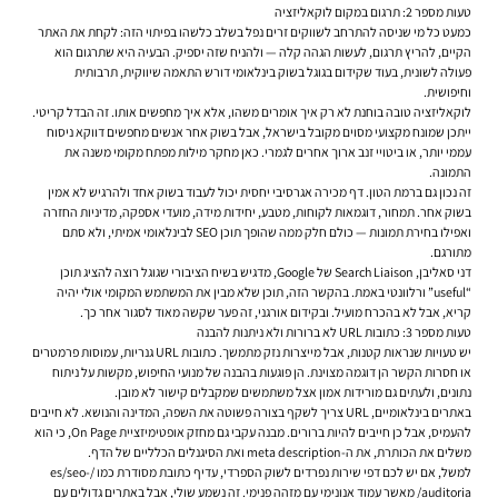
טעות מספר 2: תרגום במקום לוקאליזציה
כמעט כל מי שניסה להתרחב לשווקים זרים נפל בשלב כלשהו בפיתוי הזה: לקחת את האתר
הקיים, להריץ תרגום, לעשות הגהה קלה — ולהניח שזה יספיק. הבעיה היא שתרגום הוא
פעולה לשונית, בעוד שקידום בגוגל בשוק בינלאומי דורש התאמה שיווקית, תרבותית
וחיפושית.
לוקאליזציה טובה בוחנת לא רק איך אומרים משהו, אלא איך מחפשים אותו. זה הבדל קריטי.
ייתכן שמונח מקצועי מסוים מקובל בישראל, אבל בשוק אחר אנשים מחפשים דווקא ניסוח
עממי יותר, או ביטויי זנב ארוך אחרים לגמרי. כאן מחקר מילות מפתח מקומי משנה את
התמונה.
זה נכון גם ברמת הטון. דף מכירה אגרסיבי יחסית יכול לעבוד בשוק אחד ולהרגיש לא אמין
בשוק אחר. תמחור, דוגמאות לקוחות, מטבע, יחידות מידה, מועדי אספקה, מדיניות החזרה
ואפילו בחירת תמונות — כולם חלק ממה שהופך תוכן SEO לבינלאומי אמיתי, ולא סתם
מתורגם.
דני סאליבן, Search Liaison של Google, מדגיש בשיח הציבורי שגוגל רוצה להציג תוכן
“useful” ורלוונטי באמת. בהקשר הזה, תוכן שלא מבין את המשתמש המקומי אולי יהיה
קריא, אבל לא בהכרח מועיל. ובקידום אורגני, זה פער שקשה מאוד לסגור אחר כך.
טעות מספר 3: כתובות URL לא ברורות ולא ניתנות להבנה
יש טעויות שנראות קטנות, אבל מייצרות נזק מתמשך. כתובות URL גנריות, עמוסות פרמטרים
או חסרות הקשר הן דוגמה מצוינת. הן פוגעות בהבנה של מנועי החיפוש, מקשות על ניתוח
נתונים, ולעתים גם מורידות אמון אצל משתמשים שמקבלים קישור לא מובן.
באתרים בינלאומיים, URL צריך לשקף בצורה פשוטה את השפה, המדינה והנושא. לא חייבים
להעמיס, אבל כן חייבים להיות ברורים. מבנה עקבי גם מחזק אופטימיזציית On Page, כי הוא
משלים את הכותרת, את ה-meta description ואת הסיגנלים הכלליים של הדף.
למשל, אם יש לכם דפי שירות נפרדים לשוק הספרדי, עדיף כתובת מסודרת כמו /es/seo-
auditoria/ מאשר עמוד אנונימי עם מזהה פנימי. זה נשמע שולי, אבל באתרים גדולים עם