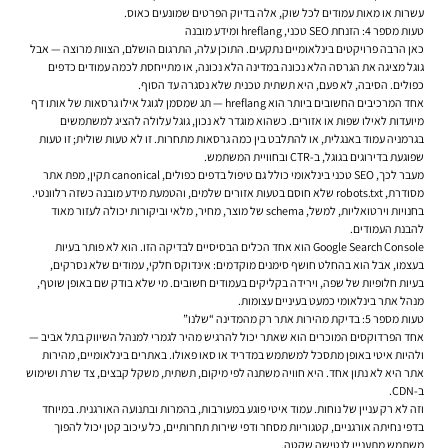
עשרות או מאות עמודים לכל שוק, אלה בדיוק הפרטים שמונעים כאוס.
טעות מספר 4: הזנחת SEO טכני, hreflang ומידע מובנה
כאן הרבה פרויקטים בינלאומיים נתקעים. התוכן עלה, התרגום הושלם, הצוות מרוצה — אבל
גוגל מציגה את הגרסה הלא נכונה במדינה הלא נכונה, או מתייחסת לכמה עמודים כדפים
כפולים. הסיבה, לא פעם, היא תשתית טכנית שלא נסגרה עד הסוף.
אחד המרכיבים החשובים ביותר הוא hreflang — תג שמסמן לגוגל אילו גרסאות של אותו דף
מיועדות לאילו שפות או אזורים. כשהוא מוגדר לא נכון, גוגל עלולה להציג למשתמשים
בגרמניה עמוד באנגלית, או להתלבט בין כמה גרסאות מתחרות. זו לא טעות שולית; זו טעות
שפוגעת בדירוגים בגוגל, ב-CTR ובחוויית המשתמש.
מעבר לכך, SEO טכני בינלאומי כולל גם טיפול בדפים כפולים, canonical תקין, מפת אתר
מסודרת, robots.txt שלא חוסם בטעות אזורים שלמים, והטמעת מידע מובנה כשזה רלוונטי.
בחנויות וירטואליות, למשל, schema של מוצר, מחיר, מלאי וביקורות יכולה לעזור מאוד
להבנת העמודים.
Google Search Console הוא אחד הכלים הבסיסיים לבדיקה הזו. הוא לא פותר בעיות
בעצמו, אבל הוא בהחלט חושף סימנים מוקדמים: אינדוקס חלקי, עמודים שלא נסרקים,
בעיות חלופיות של שפה, וירידה בקליקים בעמודים חשובים. מי שלא בודק שם באופן שוטף,
מנהל אתר בינלאומי כמעט בעיניים עצומות.
טעות מספר 5: בדיקת מהירות אתר רק מהמדינה “שלנו”
אחד הפרדוקסים המוכרים הוא שאתר יכול להרגיש מהיר לגמרי למנהל השיווק בתל אביב —
ולהיות איטי באופן מתסכל למשתמש במדריד או סאו פאולו. באתרים בינלאומיים, מהירות
אתר היא לא נתון אחד. היא חוויה משתנה לפי מיקום, תשתית, משקל קבצים, צד שרת ושימוש
ב-CDN.
וזה לא רק עניין של נוחות. עמוד איטי פוגע במעורבות, בהמרות ובתנועה האורגנית. במיוחד
בדפי נחיתה אורגניים, קטגוריות מסחר ודפי שירות תחרותיים, כל עיכוב קטן יכול להפוך
משתמש מתעניין לנטישה שקטה.