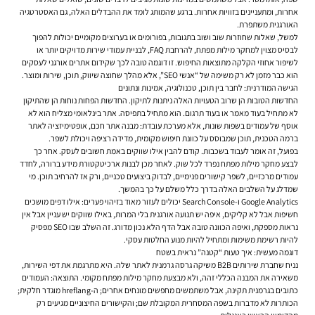
אחרות, ומתעניינים בזוויות אחרות. ברגע שהמותג לומד את ההבדלים האלה, גם האסטרטגיה
האורגנית משתפרת.
למשל, שאלות שחוזרות שוב ושוב בתגובות, בפורומים או בערוצים מקומיים יכולות להפוך
לבסיס מצוין למחקר מילות מפתח, להרחבת FAQ, לבניית עמודי שירות מדויקים יותר או
לשיפור אחוזי הקלקה מתוצאות החיפוש. זו דוגמה טובה לכך שקידום אתרים אורגני לעסקים
הוא כבר מזמן לא רק משימה של “אנשי SEO”, אלא מהלך שחוצה שיווק, תוכן, שירות ומוצר.
הגישה המודרנית: לחבר בין תוכן, טכנולוגיה, אמינות ונתונים
החדשות הטובות הן שרוב הטעויות האלה ניתנות לתיקון. החדשות הפחות נוחות הן שהתיקון
לא מתחיל בעוד מאמר או בעוד תרגום. הוא מתחיל בתפיסה. אתר בינלאומי מצליח הוא לא
אוסף של עמודים בשפות שונות, אלא מערכת עובדת: מבנה אתר חכם, אופטימיזציה לאתר
ברמה הטכנית, תוכן שמבוסס על כוונת חיפוש מקומית, מדידה רציפה ויכולת לשפר.
בפועל, זה אומר לעבוד בשכבות. קודם להבין אילו שווקים באמת חשובים לעסק. אחר כך
לבצע מחקר מילות מפתח נפרד לכל שוק. לאחר מכן לבנות ארכיטקטורת מידע ברורה, לחדד
עמודים מרכזיים, לשפר קישורים פנימיים, לבדוק ביצועים טכניים, ורק אז להרחיב תוכן. מי
שמדלג על השלבים האלה בדרך כלל משלם על כך בהמשך.
Google Analytics ו-Search Console יכולים לעזור מאוד בזיהוי פערים: אילו דפים מושכים
חשיפות אבל לא קליקים, איפה יש תנועה אורגנית בלי המרות, באילו שווקים יש עניין אבל אין
נראות מספקת, ואיפה הכוונה טובה אבל הדף הלא נכון מדורג. זה השלב שבו SEO מפסיק
להיות רשימת משימות ומתחיל להיות מנוע החלטות עסקי.
דוגמה מעשית: איך טעות “קטנה” נראית בשטח
נניח שחברת שירותים B2B משיקה גרסה גרמנית לאתר שלה. היא מתרגמת את דפי השירות,
משאירה את המבנה הכללי זהה, ולא מבצעת מחקר מילות מפתח מקומי. התוצאה: העמודים
כתובים בגרמנית תקינה, אבל משתמשים מחפשים מונחים אחרים; ה-hreflang מוגדר חלקית;
הכותרות לא מדברות בשפה המסחרית המקובלת שם; והקישורים החיצוניים מגיעים רק