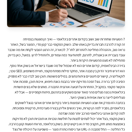
7 הטעויות שחוזרות שוב ושוב בקידום אתרים בינלאומי — ואיך הן פוגעות בצמיחה
זה קורה להרבה חברות בדיוק באותו שלב: השוק המקומי כבר קטן מדי, המוצר בשל, האתר
נראה טוב, וההנהלה מחליטה להתרחב לחו״ל. לכאורה, זה הרגע הטבעי לקחת את מה שכבר
עובד בעברית או באנגלית, לתרגם, לפתוח עוד כמה עמודים, ולהתחיל לרוץ. בפועל, כאן בדיוק
מתחילות לא מעט מהטעויות היקרות ביותר.
בזירה הבינלאומית,
קידום אתרים
הוא לא שכפול של מה שעבד בישראל או בשוק אחד נוסף.
הוא דורש חיבור הדוק בין מבנה אתר, מחקר מילות מפתח מקומי, חוויית משתמש, SEO טכני,
לוקאליזציה, קישורים חיצוניים וניתוח נתונים. במילים פשוטות: תוכן טוב לבדו כבר לא מספיק.
הסיבה לכך ברורה. גוגל הפכה מדויקת יותר בהבנת כוונת חיפוש, איכות תוכן, סמכות אתר
והקשר מקומי. במקביל, התחרות על תנועה אורגנית התבגרה. מותגים שלא בונים תשתית
בינלאומית נכונה מגלים מהר מאוד שהם משקיעים בתרגום, פיתוח וקמפיינים — אבל לא
מצליחים לייצר נראות אמיתית בשווקי היעד.
בכתבה הזו נפרק את שבע הטעויות הנפוצות ביותר בקידום אתרים אורגני בגוגל לשווקים
בינלאומיים, נסביר למה הן קורות, ואיך ניגשים אליהן בצורה מערכתית, פרקטית ומפוכחת.
למה קידום אורגני בינלאומי מורכב יותר ממה שנדמה
בשוק מקומי, בעל אתר יכול לעתים לפצות על חולשות טכניות או תוכניות תוכן לא מדויקות
באמצעות מותג חזק, תקציב מדיה או ביקוש קיים. בשוק בינלאומי, מרווח הטעות קטן בהרבה.
כל החלטה — החל ממבנה ה-URL ועד ניסוח כותרת מוצר — משפיעה על היכולת של גוגל