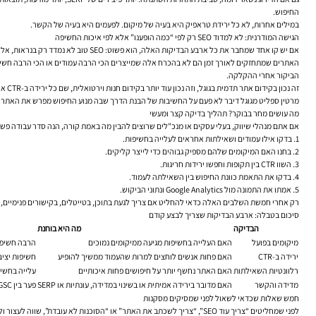
החיפוש.
במילים אחרות, לא כל ירידת טראפיק היא בעיה של מיקום. לפעמים היא בעיה של הקשר.
הגישה המודרנית: לא למדוד SEO רק לפי “כמה הופענו” אלא לפי איכות החשיפה
אם יש קו אחד שמחבר את כל ארבע הבדיקות האלה, הוא פשוט: SEO טוב לא נמדד רק בנראות, אלא ברלוונטיות.
הביקור אחרי ההקלקה.
זה נכון בקידום אתר תדמית בגוגל, וזה נכון עוד יותר בקידום חנות וירטואלית, שם כל ירידה ב-CTR או התאמה לא נכונה בין שאילתה לעמוד יכולה לפגוע ישירות בהכנסות.
מרטין ספליט מגוגל דיבר לא פעם על החשיבות של הבנת הדרך שבה מנוע החיפוש מפרש את האתר כול
מה עושים מחר בבוקר? תהליך בדיקה קצר ומעשי
אם אתם מנהלי שיווק, בעלי עסקים או מנכ"לים שרוצים להבין מה באמת קורה, הנה סדר עבודה פשו
בדקו אילו עמודים ושאילתות אחראים לעלייה בחשיפות.
בחנו האם המיקומים שלהם מספיק גבוהים כדי לייצר קליקים.
השוו CTR בין תקופות וחפשו ירידות חריגות.
בדקו את התאמת כוונת החיפוש בין השאילתה לעמוד.
אמתו את התמונה מול Google Analytics ונתוני הביקוש.
רק אחרי חמשת השלבים האלה כדאי להחליט אם צריך לגעת בתוכן, בטייטלים, בקישורים פנימיים, ב-SEO טכני, במהירות אתר, או בכלל באסטרטגיית התוכן הרח
סיכום בטבלה: ארבע הבדיקות שצריך לבצע קודם
הבדיקה
מה היא בוחנת
מיקומים בפועל
האם העלייה בחשיפות מגיעה ממיקומים נמוכים
הרבה חשיפות,
ירידה ב-CTR
האם פחות אנשים לוחצים למרות שהעמוד ממשיך להופיע
חשיפות יציבו
רלוונטיות השאילתות
האם האתר נחשף יותר על חיפושים פחות איכותיים
עלייה בחשיפ
מדידה והקשר
האם מדובר בירידה אמיתית או בשינוי במדידה, עונתיות או SERP
פער בין GSC ל-GA4 או ירידה רוחבית בענף
חמש שאלות שכדאי לשאול לפני שמסיקים מסקנות
לפני שמחליטים “צריך עוד SEO”, “צריך לשכתב את האתר” או “הסוכנות לא עובדת”, שווה לעצור ולשאול: