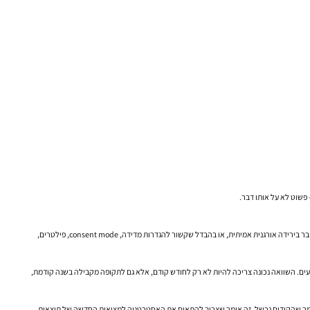
Search Console מודד קליקים מתוצאות החיפוש של גוגל. Google Analytics מודד סשנים והתנהגות באתר. אלה לא אותם נתונים, והם גם לא אמורים להיות חופפים אחד לאחד. אם יש פער, בדקו האם מדובר בירידה אורגנית אמיתית, או בהבדל שקשור להגדרות מדידה, consent mode, פילטרים,
ים ובאירועים. השוואה נכונה צריכה להיות לא רק לחודש קודם, אלא גם לתקופה מקבילה בשנה קודמת,
ת שיעור ההקלקה האורגני. זה לא אומר שהקידום נכשל. זה אומר שצריך להתאים את האסטרטגיה למציאות החדשה של תוצאות