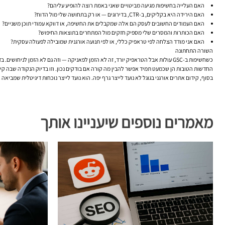
האם העלייה בחשיפות מגיעה מביטויים שאני באמת רוצה להופיע עליהם?
האם הירידה היא בקליקים, ב-CTR, בדירוגים — או רק בתחושה שלי מול הדוח?
האם העמודים החשובים לעסק הם אלה שמקבלים את החשיפה, או דווקא עמודי תוכן משניים?
האם הכותרות והמסרים שלי מספיק חזקים מול המתחרים בתוצאות החיפוש?
האם אני מודד הצלחה לפי טראפיק כללי, או לפי תנועה אורגנית שמובילה לפעולה עסקית?
השורה התחתונה
כשחשיפות ב-GSC עולות אבל הטראפיק יורד, זה לא הזמן לפאניקה — וזה גם לא הזמן לניחושים. בדרך כלל יש הסבר. לפעמים מדובר בחדירה ראשונית למיקומים חדשים, לפעמים בשחיקה ב-CTR, לפעמים בחשיפה על חיפושים פחות מדויקים, ולפעמים בכלל בשינוי מדידה או בהקשר של השוק.
החדשות הטובות הן שכמעט תמיד אפשר להבין מה קורה אם בודקים נכון. וזו בדיוק הנקודה שבה קיד
בסוף, קידום אתרים אורגני בגוגל לא נועד לייצר גרף יפה. הוא נועד לייצר נוכחות דיגיטלית שמביאה 
מאמרים נוספים שיעניינו אותך