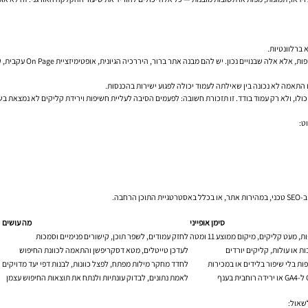
האתרים שמתחזקים לאורך ז
ו, ולא רק עמוד בודד. זו תזכורת חשובה: לפעמים הסיבה לעליית חשיפות וירידת קליקים לא נמצאת בשו
ט:
בה.
סימן אופייני
מה עושים
 מעט קליקים, מיקום ממוצע 11 ומטה
לחזק עמודים, לשפר תוכן, קישורים פנימיים וסמכות
ת או עולות, קליקים יורדים
לעדכן טייטלים, מטא דסקריפשן והתאמה לכוונת החיפוש
ות בלי שיפור בלידים או במכירות
לחדד מחקר מילות מפתח, לפצל כוונות, לבנות דפי יעד מדויקים
לאמת נתונים, לבדוק עונתיות ולנתח את תוצאות החיפוש עצמן