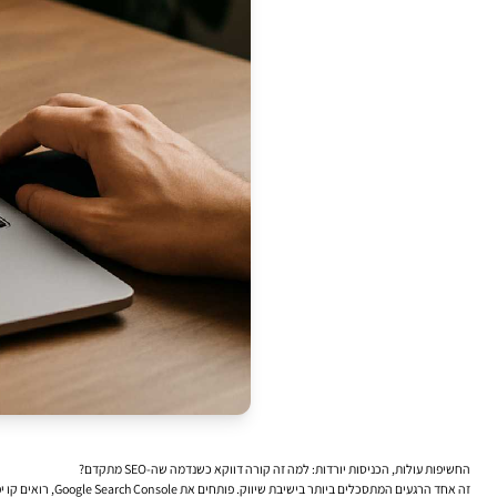
החשיפות עולות, הכניסות יורדות: למה זה קורה דווקא כשנדמה שה-SEO מתקדם?
זה אחד הרגעים המתסכלים ביותר בישיבת שיווק. פותחים את Google Search Console, רואים קו יפה של עלייה בחשיפות, ואז מגיעה השורה שמורידה את האוויר: הקליקים בירידה. במילים אחרות, האתר מופיע יותר בתוצאות החיפוש של גוגל, אבל בפועל פחות אנשים נכנסים אליו.