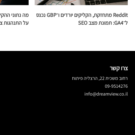
Reddit מתחזקת, הקליקים יורדים ו־GBP נכנס
ל־GA4: תמונת מצב SEO
על התנהגות צר
צרו קשר
רחוב משכית 22, הרצליה פיתוח
09-9514276
info@dreamview.co.il