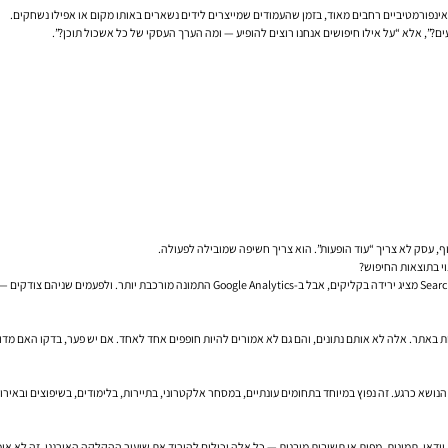
ינפורמטיביים רחבים מאוד, בזמן שהעמודים שמייצרים לידים נשארים באותו מקום או אפילו נשחקים.
ים?”, אלא “על אילו חיפושים אנחנו רוצים להופיע — ומה הערך העסקי של כל אשכול תוכן?”.
וף, עסק לא צריך “עוד הופעות”. הוא צריך חשיפה שמובילה לפעולה.
וי בתוצאות החיפוש?
נשים מחפשים את הנושא כרגע. זה נפוץ במיוחד בתחומים עונתיים, במסחר אלקטרוני, בתיירות, בלימודים, בשיפוצ
יבת התחרות השתנתה. יותר פיצ'רים של SERP, יותר מודעות, תוצאות וידאו, תמונות, מפות או תשובות מובנות — כל אלה יכולים להוריד א