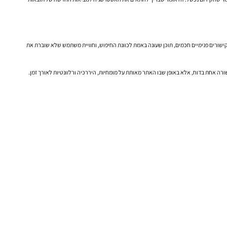
מן הם לא בהכרח אלה שמייצרים הכי הרבה עמודים או הכי הרבה חשיפות, אלא אלה שבנויים נכון. יש להם מבנה אתר ברור, היררכיה הגיונית, אופטימיזציית On Page עקבית, קישורים פנימיים חכמים, תוכן שעונה באמת לכוונת החיפוש, וחוויית משתמש שלא שוברת את
רה אחת בדוח, אלא באופן שבו האתר מאותת על מומחיות, היררכיה ורלוונטיות לאורך זמן.