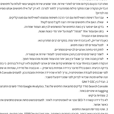
אותו דבר נכון גם ב
קידום אתרים
לאתרי שירות: אתר שמציע שירות מקצועי עשוי לעלות על חיפושים א
זו בדיוק הנקודה שבה מחקר מילות מפתח צריך לחזור למרכז. לא רק “על אילו חיפושים אנחנו מופיע
מה לבדוק?
עברו על רשימת השאילתות עם הכי הרבה חשיפות וצמצמו לשאילתות עם מעט קליקים.
שאלו: האם אלה חיפושים שהייתי רוצה לקבל מהם לקוח?
בדקו אם יש פער בין כוונת החיפוש של המשתמש לבין סוג העמוד שמדורג.
בחנו אם עמוד אחד “מנסה” לענות על יותר מדי כוונות שונות.
מה עושים אם זו הבעיה?
כאן נדרש דיוק, לא בהכרח יותר נפח. במקרים רבים הפתרון הוא:
לפצל עמודים לפי כוונת חיפוש.
לחזק דפי נחיתה אורגניים לביטויים מסחריים.
לשפר קישורים פנימיים בין תוכן אינפורמטיבי לעמודי שירות או קטגוריה.
לעדכן מבנה אתר כך שגוגל יבין טוב יותר מהו עמוד סמכות ומהו עמוד תומך.
זו נקודה חשובה במיוחד עבור מי שמחפש קידום אתרים אורגני לעסקים ולא רק גידול בגרפים. כי בס
בדיקה רביעית: האם בכלל מדובר בירידה אמיתית בטראפיק — או בבעיה של מדידה, עונתיות או שינ
לפני שנכנסים לעבודת אופטימיזציה, צריך לוודא שהירידה אמיתית ומובנת נכון. לפעמים Search Console מציג ירידה בקליקים, אבל ב-Google Analytics התמונה מורכבת יותר. ולפעמים שניהם צודקים — פשוט לא על אותו דבר.
הנה שלוש סיבות שכדאי לבדוק לפני שמכריזים על משבר:
1. הבדל בין GSC ל-GA4
tagging או שינויים באתר.
2. עונתיות וביקוש
לא כל ירידה קשורה ל-SEO טכני או לאופטימיזציה לאתר. לפעמים פשוט פחות א
כאשר אפשר.
3. שינוי בפריסת תוצאות החיפוש
גם אם הדירוג נשאר דומה, סב