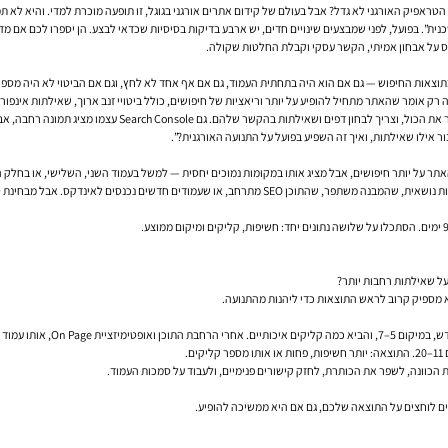
טראפיק האורגני לא גדל? אבל בעולם של קידום אתרים אורגני בגוגל, זו תופעה מוכרת למדי. והיא לא תמ
ויים חדים, יש ארבע בדיקות בסיסיות שכדאי לבצע. הן יספרו לכם אם מדובר בירידה ב-CTR, בתנועה פחות רלוונטית, בשינוי בדירוגים, או בכל
על אבחון אמיתי, הקשר עסקי וקבלת החלטות שקולה.
ה רק אומר שהאתר מתחיל להופיע על יותר וריאציות של חיפושים, כולל ביטויי זנב ארוך, שאילתות אינפור
Search Con עצמו מציג תמונה רחבה, אבל לא תמיד תמונה מספיקה כדי להבין למה קורה מה שקורה.
ר אילו שאילתות, ואיך זה השפיע בפועל על התנועה האורגנית?”.
אתר על יותר חיפושים, אבל מציג אותו במקומות נמוכים יחסית — למשל בעמוד השני, השלישי, או בחלק 
על שאילתות רחבות יותר?
לא מספיק קרוב לראש התוצאות כדי ליהנות מהתנועה.
.
כוונה, לשפר את הכותרת, לחזק קישורים פנימיים, ולעבוד על סמכות העמוד.