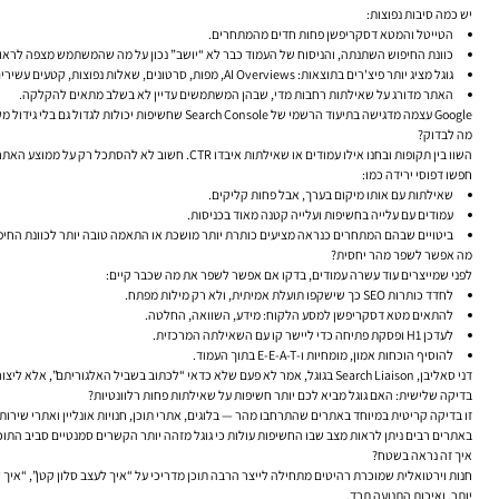
יש כמה סיבות נפוצות:
הטייטל והמטא דסקריפשן פחות חדים מהמתחרים.
כוונת החיפוש השתנתה, והניסוח של העמוד כבר לא “יושב” נכון על מה שהמשתמש מצפה לראו
גוגל מציג יותר פיצ'רים בתוצאות: AI Overviews, מפות, סרטונים, שאלות נפוצות, קטעים עשירים או מודעות.
האתר מדורג על שאילתות רחבות מדי, שבהן המשתמשים עדיין לא בשלב מתאים להקלקה.
Google עצמה מדגישה בתיעוד הרשמי של Search Console שחשיפות יכולות לגדול גם בלי גידול מקביל בקליקים, במיוחד כאשר עמודים מופיעים במיקומים נמוכים יותר או בפיצ'רים שונים בתוצאות.
מה לבדוק?
השוו בין תקופות ובחנו אילו עמודים או שאילתות איבדו CTR. חשוב לא להסתכל רק על ממוצע האתר, אלא לרדת לרמת הדף ולרמת מילת המפתח.
חפשו דפוסי ירידה כמו:
שאילתות עם אותו מיקום בערך, אבל פחות קליקים.
עמודים עם עלייה בחשיפות ועלייה קטנה מאוד בכניסות.
ביטויים שבהם המתחרים כנראה מציעים כותרת יותר מושכת או התאמה טובה יותר לכוונת החיפ
מה אפשר לשפר מהר יחסית?
לפני שמייצרים עוד עשרה עמודים, בדקו אם אפשר לשפר את מה שכבר קיים:
לחדד כותרות SEO כך שישקפו תועלת אמיתית, ולא רק מילות מפתח.
להתאים מטא דסקריפשן למסע הלקוח: מידע, השוואה, החלטה.
לעדכן H1 ופסקת פתיחה כדי ליישר קו עם השאילתה המרכזית.
להוסיף הוכחות אמון, מומחיות ו-E-E-A-T בתוך העמוד.
דני סאליבן, Search Liaison בגוגל, אמר לא פעם שלא כדאי “לכתוב בשביל האלגוריתם”, אלא ליצור תוכן שאנשים באמת ירצו למצוא ולעבור אליו. זו אמירה חשובה במיוחד כאן: לפעמים הבעיה איננה ביכולת של גוגל להבין אתכם, אלא ביכולת שלכם לשכנע את המשתמש ללחוץ.
בדיקה שלישית: האם גוגל מביא לכם יותר חשיפות על שאילתות פחות רלוונטיות?
זו בדיקה קריטית במיוחד באתרים שהתרחבו מהר — בלוגים, אתרי תוכן, חנויות אונליין ואתרי שירות
באתרים רבים ניתן לראות מצב שבו החשיפות עולות כי גוגל מזהה יותר הקשרים סמנטיים סביב ה
איך זה נראה בשטח?
חנות וירטואלית שמוכרת רהיטים מתחילה לייצר הרבה תוכן מדריכי על “איך לעצב סלון קטן”, “איך
יותר, ואיכות התנועה תרד.