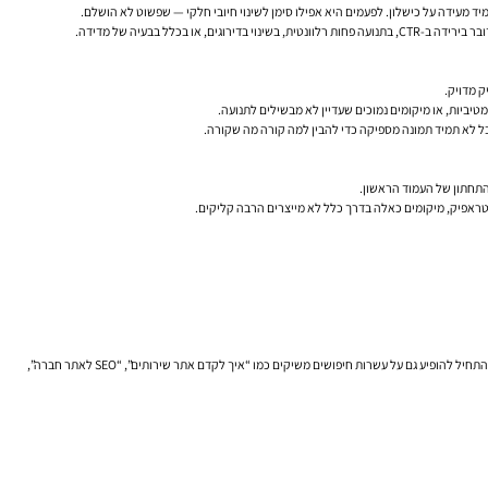
יד מעידה על כישלון. לפעמים היא אפילו סימן לשינוי חיובי חלקי — שפשוט לא הושלם.
ל בבעיה של מדידה.
מטיביות, או מיקומים נמוכים שעדיין לא מבשילים לתנועה.
התחתון של העמוד הראשון.
נניח שעמוד שירות של “קידום אתר תדמית בגוגל” הופיע בעבר בעיקר על 30 חיפושים ממוקדים בחודש, במיקום 5–7, והביא כמה קליקים איכותיים. אחרי הרחבת התוכן ואופטימיזציית On Page, אותו עמוד התחיל להופיע גם על עשרות חיפושים משיקים כמו “איך לקדם אתר שירותים”, “SEO לאתר חברה”,