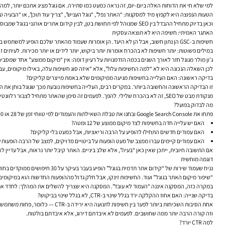
למי שלא חי את הדוחות האלה ביום-יום, זה נראה כמעט כמו סתירה. אם גוגל מציג אתכם יותר, למה ה
הטעות הנפוצה היא לקפוץ מיד למסקנות: “האתר נפל”, “גוגל העניש”, “צריך עוד תוכן”, או “הבעיה טכנית”. בפועל, לפני שמבצעים שינ
וכאן בדיוק מתחיל ההבדל בין SEO שמנוהל לפי תחושת בטן, לבין
קידום אתרים אורגני בגוגל
שמבוסס 
האתגר האמיתי: חשיפה היא לא תוצאה עסקית
חשיפות ב-GSC הן נתון חשוב, אבל הן לא היעד. הן אומרות שעמוד מהאתר שלכם הופיע למשתמש בתוצאות החיפוש — גם אם הוא היה בתחתית העמוד, גם אם אף אחד לא לחץ, וגם אם הביטוי לא היה מספיק מדויק.
במילים פשוטות: יותר חשיפות לא בהכרח אומרות יותר ביקוש, יותר לידים או יותר מכירות. לעיתים ז
ג'ון מולר מגוגל חזר לאורך השנים בכמה הזדמנויות על רעיון דומה: אין “מיקום ממוצע” אחד שמסביר את הכול, וצריך לבחון דפים ושאילתות בהקשר שלהם. גם sole
לכן השאלה הנכונה היא לא “למה החשיפות עלו?”, אלא “איזה סוג חשיפות עלה, באילו מיקומים, עבו
בדיקה ראשונה: האם העלייה בחשיפות מגיעה ממיקומים שלא באמת מייצרים קליקים?
זו הבדיקה הראשונה והחשובה ביותר. במקרים רבים, העלייה בחשיפות נובעת מכך שגוגל בוחן את ה
מנקודת מבט של SEO, זה לא בהכרח שלילי. להפך. לפעמים זה סימן שהאתר מתחיל לצבור רלוונטיות נושאית, שהמבנה משתפר, שהתוכן SEO מתרחב, או שעמודים חדשים נכנסים לאינדקס. אבל מבחינת טראפיק, מיקומים כאלה בדרך כלל לא מייצרים הרבה קליקים.
מה לבדוק בפועל?
פתחו את Google Search Console ובחנו את טבלת השאילתות והעמודים לפי טווחי זמן של 28 או 90 ימים. הסתכלו על שלושה נתונים יחד: חשיפות, קליקים ומיקום ממוצע.
האם יש עלייה חדה בחשיפות לצד מיקום ממוצע של 12 ומטה?
האם עמודים חדשים התחילו להופיע על הרבה וריאציות, אבל כמעט בלי קליקים?
האם עמודים קיימים עברו ממצב של מעט הופעות על ביטויים מדויקים, למצב של הרבה הופעות 
אם התשובה חיובית, ייתכן שאין כאן “בעיה”, אלא שלב ביניים. האתר קיבל יותר נראות, אבל עדיין 
דוגמה מוחשית
“שיפור מיקום האתר בגוגל” ועוד. החשיפות זינקו, אבל חלק גדול מההופעות החדשות הוא במיקומים 11–20. התוצאה: יותר חשיפות, פחות או אותו מספר קליקים
במקרה כזה, המסקנה איננה “העמוד לא עובד”. המסקנה היא שצריך להשלים את המהלך: לחדד את ה
בדיקה שנייה: האם אחוז ההקלקה ירד בגלל שינוי ב-CTR, לא בגלל שינוי בביקוש?
אחת הסיבות השכיחות ביותר לפער בין חשיפות לתנועה היא ירידה ב-CTR — כלומר, פחות משתמשים לוחצים על התוצאה שלכם, גם אם היא ממשיכה להופיע.
וזה קורה הרבה יותר ממה שחושבים. לפעמים לא איבדתם דירוג, אלא איבדתם בולטות.
למה CTR יורד?