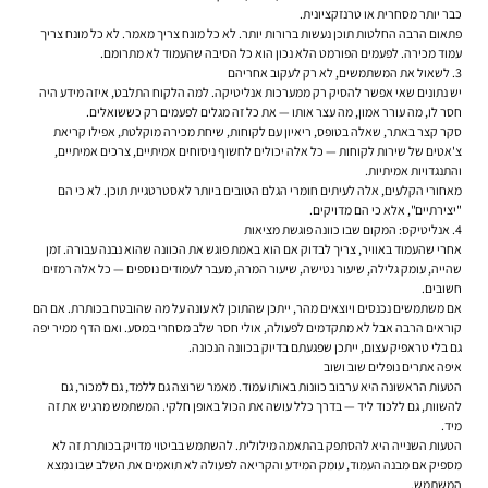
כבר יותר מסחרית או טרנזקציונית.
פתאום הרבה החלטות תוכן נעשות ברורות יותר. לא כל מונח צריך מאמר. לא כל מונח צריך
עמוד מכירה. לפעמים הפורמט הלא נכון הוא כל הסיבה שהעמוד לא מתרומם.
3. לשאול את המשתמשים, לא רק לעקוב אחריהם
יש נתונים שאי אפשר להסיק רק ממערכות אנליטיקה. למה הלקוח התלבט, איזה מידע היה
חסר לו, מה עורר אמון, מה עצר אותו — את כל זה מגלים לפעמים רק כששואלים.
סקר קצר באתר, שאלה בטופס, ריאיון עם לקוחות, שיחת מכירה מוקלטת, אפילו קריאת
צ'אטים של שירות לקוחות — כל אלה יכולים לחשוף ניסוחים אמיתיים, צרכים אמיתיים,
והתנגדויות אמיתיות.
מאחורי הקלעים, אלה לעיתים חומרי הגלם הטובים ביותר לאסטרטגיית תוכן. לא כי הם
"יצירתיים", אלא כי הם מדויקים.
4. אנליטיקס: המקום שבו כוונה פוגשת מציאות
אחרי שהעמוד באוויר, צריך לבדוק אם הוא באמת פוגש את הכוונה שהוא נבנה עבורה. זמן
שהייה, עומק גלילה, שיעור נטישה, שיעור המרה, מעבר לעמודים נוספים — כל אלה רמזים
חשובים.
אם משתמשים נכנסים ויוצאים מהר, ייתכן שהתוכן לא עונה על מה שהובטח בכותרת. אם הם
קוראים הרבה אבל לא מתקדמים לפעולה, אולי חסר שלב מסחרי במסע. ואם הדף ממיר יפה
גם בלי טראפיק עצום, ייתכן שפגעתם בדיוק בכוונה הנכונה.
איפה אתרים נופלים שוב ושוב
הטעות הראשונה היא ערבוב כוונות באותו עמוד. מאמר שרוצה גם ללמד, גם למכור, גם
להשוות, גם ללכוד ליד — בדרך כלל עושה את הכול באופן חלקי. המשתמש מרגיש את זה
מיד.
הטעות השנייה היא להסתפק בהתאמה מילולית. להשתמש בביטוי מדויק בכותרת זה לא
מספיק אם מבנה העמוד, עומק המידע והקריאה לפעולה לא תואמים את השלב שבו נמצא
המשתמש.