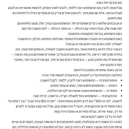
טובים בקריאת כוונה.
גוגל מנסה להבין אם המשתמש רוצה ללמוד, להגיע לאתר מסוים, להשוות אפשרויות או לבצע
פעולה עכשיו. אלא שבאופן מוזר, לא מעט אתרים עדיין בונים עמודים כאילו כל חיפוש הוא
אותו חיפוש.
וכאן נכנסים שלושה רבדים שפועלים יחד: המשתמש עם הצורך שלו, מנוע החיפוש עם
הפרשנות שלו, ובעל האתר עם היכולת — או חוסר היכולת — לתת תשובה מדויקת.
כוונת משתמש, בגרסה המקצועית והפשוטה
כוונת משתמש היא המטרה שמסתתרת מאחורי שאילתת החיפוש. תכלס, זו התשובה
לשאלה: למה האדם הזה חיפש את זה עכשיו?
הכוונה יכולה להיות בסיסית מאוד, כמו למצוא תשובה לשאלה, או מתקדמת מאוד, כמו
בחירת ספק לפני רכישה. כל הסימנים מצביעים על כך שאתרים שמזהים נכון את הכוונה —
ומגישים לה את התוכן הנכון — נהנים מדירוגים טובים יותר, זמן שהייה גבוה יותר, ושיעורי
המרה חזקים יותר.
ארבע כוונות שחוזרות כמעט בכל תחום
החלוקה הקלאסית עדיין רלוונטית, והיא עוזרת לעשות סדר מהיר:
אינפורמטיבית
— המשתמש רוצה להבין, ללמוד, לקבל תשובה.
ניווטית
— המשתמש מחפש אתר, מותג או עמוד מסוים.
מסחרית
— המשתמש משווה אפשרויות לקראת החלטה.
טרנזקציונית
— המשתמש בשל לפעולה: קנייה, הרשמה, יצירת קשר.
לדוגמה, "מה זה SEO" הוא לרוב חיפוש אינפורמטיבי. "חברת SEO בתל אביב" כבר רומזת על
כוונה מסחרית או טרנזקציונית. ההבדל הזה נשמע קטן, אבל הוא קובע אם צריך להגיש
מדריך, עמוד שירות, טבלת מחירים או טופס יצירת קשר.
למה זה כל כך חשוב דווקא עכשיו
הסיבה הראשונה היא טכנולוגית. מנועי חיפוש מבינים היום שפה טבעית, הקשרים וביטויים
שיחתיים ברמה שבעבר פשוט לא הייתה קיימת. הם לא מחפשים רק התאמה מילולית; הם