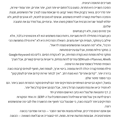
מעריכים התאמה רעיונית.
הסיבה השנייה היא תחרות. כמעט בכל תחום יש יותר תוכן, יותר אתרים, יותר עמודי שירות,
יותר מדריכים. צוואר בקבוק אחד נשאר קבוע: מי שבאמת עונה לצורך של המשתמש, מנצח.
והסיבה השלישית קשורה לחוויית משתמש. אנשים לא מוכנים לחכות, לא אוהבים לנחש, ולא
יסלחו לעמוד שנראה מבטיח אבל מספק משהו אחר. ובינתיים, גוגל מודד גם את התגובה
שלהם.
איך מזהים כוונה, ולא רק מנחשים
כאן העבודה מתחילה להיות מעניינת. ניתוח כוונת משתמש הוא לא אינטואיציה בלבד, אלא
שילוב בין מחקר, תצפית וקריאת נתונים. השאלה המרכזית היא לא "איזו מילה מחופשת הכי
הרבה", אלא "מה התוצאה שהמשתמש מצפה לראות".
1. מחקר מילות מפתח, אבל עם עיניים פתוחות
מחקר מילות מפתח הוא נקודת הפתיחה, אך לא נקודת הסיום. כלים כמו Google Keyword
Planner, Ahrefs ו-SEMrush עוזרים לזהות נפחים, וריאציות וביטויים קשורים, אבל הערך
האמיתי מתחיל כשמפרשים את הרשימה.
מילת מפתח קצרה יכולה להיות עמומה. ביטוי ארוך, לעומת זאת, חושף לעיתים קרובות כוונה
ברורה יותר. "קידום אתרים" הוא מונח רחב. "איך לבחור שירות קידום אתרים לעסק קטן"
כבר מספר סיפור שלם.
בפועל, דווקא הביטויים השיחתיים והמדויקים יותר הם לעיתים מקור ההמרות הטוב ביותר. הם
לא תמיד יביאו את נפח התנועה הגדול ביותר, אבל הם מביאים קהל בשל יותר.
2. דף התוצאות של גוגל הוא כתב האישום והפתרון יחד
רוצים לדעת איך גוגל מפרש שאילתה? פשוט תסתכלו על ה-SERP. זה אחד המקורות
המדויקים ביותר להבנת כוונה, כי שם גוגל כבר חושף את ההשערה שלו לגבי מה שהמשתמש
רוצה.
אם אתם רואים מדריכים, שאלות נפוצות וסרטוני הסבר — כנראה שמדובר בכוונה
אינפורמטיבית. אם צפות מודעות שירות, מפות, דפי קטגוריה או טבלאות השוואה — הכוונה