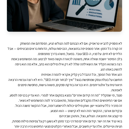
לא מספיק להביא טראפיק: אם לא הבנתם למה הגולש הגיע, הפסדתם את המשחק
זה קורה כל הזמן: אתר מטפס יפה בתוצאות, הכניסות עולות, הדוחות נראים מבטיחים — אבל
הלידים לא זזים. על פניו, ה-SEO עובד. בפועל, משהו בדרך מתפספס.
בלב הסיפור יושבת שאלה אחת, פשוטה לכאורה וקשה מאוד לביצוע: מה המשתמש באמת
רצה כשהוא הקליד את השאילתה שלו? לא רק אילו מילים הוא כתב, אלא מה הוא ניסה
להשיג באותו רגע.
רגע אחד מול המסך, וכל ההבדל בין קליק אקראי להמרה אמיתית
תחשבו על בעלת עסק שמחפשת בגוגל "איך לבחור חברת SEO". היא לא רוצה עכשיו הרצאה
תיאורטית על אלגוריתמים. היא כנראה בודקת ספקים, משווה גישות, מחפשת סימנים
לאמינות.
מנגד, מי שמקליד "מה זה קידום אתרים" נמצא במקום אחר לגמרי. הוא עדיין בכניסה למסע.
אם שני החיפושים האלה מקבלים אותו עמוד, פתאום ברור למה המשתמש לא נשאר.
זה מזכיר כלל עיתונאי ישן: אותן מילים יכולות להישמע דומה, אבל ההקשר משנה הכול.
ובקידום אורגני, ההקשר הזה הוא לא קישוט — הוא המנוע.
מי קובע את התוצאה: הגולש, גוגל, והתוכן שביניהם
בואי נגיד את זה ישר: קידום אתרים מודרני כבר מזמן לא נשען רק על צפיפות מילות מפתח,
תגיות וטייטלים. אלה עדיין חשובים, אבל מאחורי הקלעים מנועי החיפוש נהיו הרבה יותר