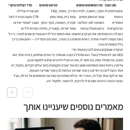
סוג כוונה
מה המשתמש מחפש
פורמט מתאים
מדד הצלחה עיקרי
אינפורמטיבית
הסבר, תשובה, למידה
מדריך, מאמר, FAQ
זמן שהייה וגלילה
ניווטית
עמוד או מותג מסוים
עמוד בית, עמוד מותג
CTR והגעה מהירה ליעד
מסחרית
השוואה לפני החלטה
סקירה, השוואה, מקרי בוחן
מעבר לעמודי שירות
טרנזקציונית
ביצוע פעולה עכשיו
עמוד שירות, קטגוריה, נחיתה
המרות ולידים
הטבלה הזו ממחישה את העיקרון הפשוט: אותו תחום יכול לדרוש עמודים שונים לגמרי, כי כל
כוונה מצפה לחוויה אחרת. כשיש התאמה בין הצורך, הפורמט והמדידה — התוצאות בדרך
כלל משתפרות מהר.
הנקודה שעסקים נוטים להבין מאוחר מדי
SEO טוב לא מתחיל בגוגל. הוא מתחיל בהבנה אנושית. מי האדם שחיפש, באיזה שלב הוא
נמצא, מה מפחיד אותו, מה חסר לו, ומה יגרום לו להרגיש שהגיע למקום הנכון.
על פניו, ניתוח כוונת משתמש נשמע כמו עוד שכבה מקצועית בתוך עולם הקידום. בפועל, זה
אחד ההבדלים הכי חדים בין אתר שמייצר נוכחות לבין אתר שמייצר תוצאות.
אם יש לקח אחד מכל זה, הוא די חד: מילות מפתח מביאות את המשתמש אל הדלת, אבל
הבנת הכוונה היא מה שגורם לו להיכנס, להישאר, ולפעול. זהו.
מאמרים נוספים שיעניינו אותך