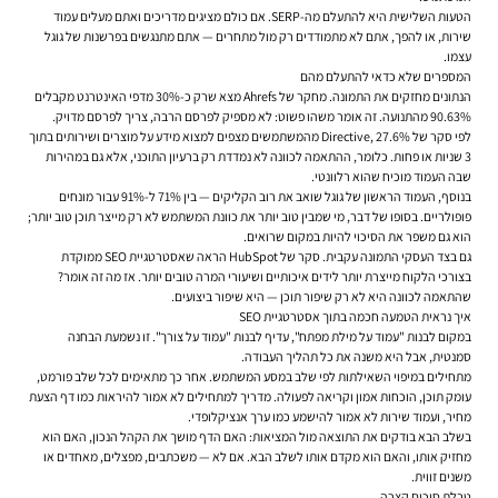
הטעות השלישית היא להתעלם מה-SERP. אם כולם מציגים מדריכים ואתם מעלים עמוד
שירות, או להפך, אתם לא מתמודדים רק מול מתחרים — אתם מתנגשים בפרשנות של גוגל
עצמו.
המספרים שלא כדאי להתעלם מהם
הנתונים מחזקים את התמונה. מחקר של Ahrefs מצא שרק כ-30% מדפי האינטרנט מקבלים
90.63% מהתנועה. זה אומר משהו פשוט: לא מספיק לפרסם הרבה, צריך לפרסם מדויק.
לפי סקר של Directive, 27.6% מהמשתמשים מצפים למצוא מידע על מוצרים ושירותים בתוך
3 שניות או פחות. כלומר, ההתאמה לכוונה לא נמדדת רק ברעיון התוכני, אלא גם במהירות
שבה העמוד מוכיח שהוא רלוונטי.
בנוסף, העמוד הראשון של גוגל שואב את רוב הקליקים — בין 71% ל-91% עבור מונחים
פופולריים. בסופו של דבר, מי שמבין טוב יותר את כוונת המשתמש לא רק מייצר תוכן טוב יותר;
הוא גם משפר את הסיכוי להיות במקום שרואים.
גם בצד העסקי התמונה עקבית. סקר של HubSpot הראה שאסטרטגיית SEO ממוקדת
בצורכי הלקוח מייצרת יותר לידים איכותיים ושיעורי המרה טובים יותר. אז מה זה אומר?
שהתאמה לכוונה היא לא רק שיפור תוכן — היא שיפור ביצועים.
איך נראית הטמעה חכמה בתוך אסטרטגיית SEO
במקום לבנות "עמוד על מילת מפתח", עדיף לבנות "עמוד על צורך". זו נשמעת הבחנה
סמנטית, אבל היא משנה את כל תהליך העבודה.
מתחילים במיפוי השאילתות לפי שלב במסע המשתמש. אחר כך מתאימים לכל שלב פורמט,
עומק תוכן, הוכחות אמון וקריאה לפעולה. מדריך למתחילים לא אמור להיראות כמו דף הצעת
מחיר, ועמוד שירות לא אמור להישמע כמו ערך אנציקלופדי.
בשלב הבא בודקים את התוצאה מול המציאות: האם הדף מושך את הקהל הנכון, האם הוא
מחזיק אותו, והאם הוא מקדם אותו לשלב הבא. אם לא — משכתבים, מפצלים, מאחדים או
משנים זווית.
טבלת סיכום קצרה