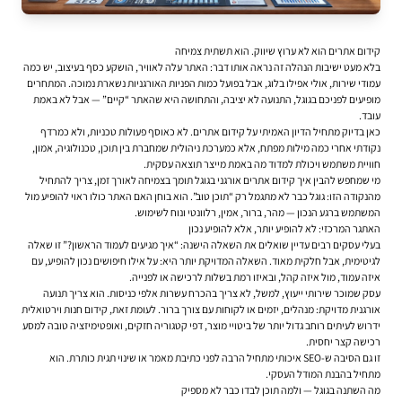
קידום אתרים הוא לא ערוץ שיווק. הוא תשתית צמיחה
בלא מעט ישיבות הנהלה זה נראה אותו דבר: האתר עלה לאוויר, הושקע כסף בעיצוב, יש כמה
עמודי שירות, אולי אפילו בלוג, אבל בפועל כמות הפניות האורגניות נשארת נמוכה. המתחרים
מופיעים לפניכם בגוגל, התנועה לא יציבה, והתחושה היא שהאתר “קיים” — אבל לא באמת
עובד.
כאן בדיוק מתחיל הדיון האמיתי על
קידום אתרים
. לא כאוסף פעולות טכניות, ולא כמרדף
נקודתי אחרי כמה מילות מפתח, אלא כמערכת ניהולית שמחברת בין תוכן, טכנולוגיה, אמון,
חוויית משתמש ויכולת למדוד מה באמת מייצר תוצאה עסקית.
מי שמחפש להבין איך
קידום אתרים אורגני בגוגל
תומך בצמיחה לאורך זמן, צריך להתחיל
מהנקודה הזו: גוגל כבר לא מתגמל רק “תוכן טוב”. הוא בוחן האם האתר כולו ראוי להופיע מול
המשתמש ברגע הנכון — מהר, ברור, אמין, רלוונטי ונוח לשימוש.
האתגר המרכזי: לא להופיע יותר, אלא להופיע נכון
בעלי עסקים רבים עדיין שואלים את השאלה הישנה: “איך מגיעים לעמוד הראשון?” זו שאלה
לגיטימית, אבל חלקית מאוד. השאלה המדויקת יותר היא: על אילו חיפושים נכון להופיע, עם
איזה עמוד, מול איזה קהל, ובאיזו רמת בשלות לרכישה או לפנייה.
עסק שמוכר שירותי ייעוץ, למשל, לא צריך בהכרח עשרות אלפי כניסות. הוא צריך תנועה
אורגנית מדויקת: מנהלים, יזמים או לקוחות עם צורך ברור. לעומת זאת, קידום חנות וירטואלית
ידרוש לעיתים רוחב גדול יותר של ביטויי מוצר, דפי קטגוריה חזקים, ואופטימיזציה טובה למסע
רכישה קצר יחסית.
זו גם הסיבה ש-SEO איכותי מתחיל הרבה לפני כתיבת מאמר או שינוי תגית כותרת. הוא
מתחיל בהבנת המודל העסקי.
מה השתנה בגוגל — ולמה תוכן לבדו כבר לא מספיק