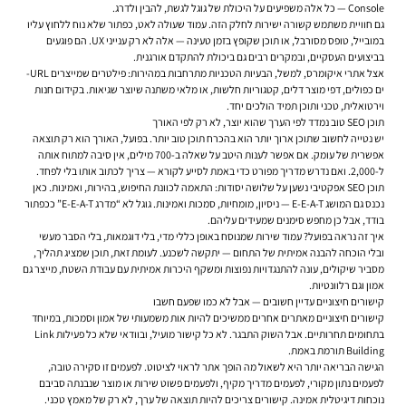
Console — כל אלה משפיעים על היכולת של גוגל לגשת, להבין ולדרג.
גם חוויית משתמש קשורה ישירות לחלק הזה. עמוד שעולה לאט, כפתור שלא נוח ללחוץ עליו
במובייל, טופס מסורבל, או תוכן שקופץ בזמן טעינה — אלה לא רק ענייני UX. הם פוגעים
בביצועים העסקיים, ובמקרים רבים גם ביכולת להתקדם אורגנית.
אצל אתרי איקומרס, למשל, הבעיות הטכניות מתרחבות במהירות: פילטרים שמייצרים URL-
ים כפולים, דפי מוצר דלים, קטגוריות חלשות, או מלאי משתנה שיוצר שגיאות. בקידום חנות
וירטואלית, טכני ותוכן תמיד הולכים יחד.
תוכן SEO טוב נמדד לפי הערך שהוא יוצר, לא רק לפי האורך
יש נטייה לחשוב שתוכן ארוך יותר הוא בהכרח תוכן טוב יותר. בפועל, האורך הוא רק תוצאה
אפשרית של עומק. אם אפשר לענות היטב על שאלה ב-700 מילים, אין סיבה למתוח אותה
ל-2,000. ואם נדרש מדריך מפורט כדי באמת לסייע לקורא — צריך לכתוב אותו בלי לפחד.
תוכן SEO אפקטיבי נשען על שלושה יסודות: התאמה לכוונת החיפוש, בהירות, ואמינות. כאן
נכנס גם המושג E-E-A-T — ניסיון, מומחיות, סמכות ואמינות. גוגל לא “מדרג E-E-A-T” ככפתור
בודד, אבל כן מחפש סימנים שמעידים עליהם.
איך זה נראה בפועל? עמוד שירות שמנוסח באופן כללי מדי, בלי דוגמאות, בלי הסבר מעשי
ובלי הוכחה להבנה אמיתית של התחום — יתקשה לשכנע. לעומת זאת, תוכן שמציג תהליך,
מסביר שיקולים, עונה להתנגדויות נפוצות ומשקף היכרות אמיתית עם עבודת השטח, מייצר גם
אמון וגם רלוונטיות.
קישורים חיצוניים עדיין חשובים — אבל לא כמו שפעם חשבו
קישורים חיצוניים מאתרים אחרים ממשיכים להיות אות משמעותי של אמון וסמכות, במיוחד
בתחומים תחרותיים. אבל השוק התבגר. לא כל קישור מועיל, ובוודאי שלא כל פעילות Link
Building תורמת באמת.
הגישה הבריאה יותר היא לשאול מה הופך אתר לראוי לציטוט. לפעמים זו סקירה טובה,
לפעמים נתון מקורי, לפעמים מדריך מקיף, ולפעמים פשוט שירות או מוצר שנבנתה סביבם
נוכחות דיגיטלית אמינה. קישורים צריכים להיות תוצאה של ערך, לא רק של מאמץ טכני.