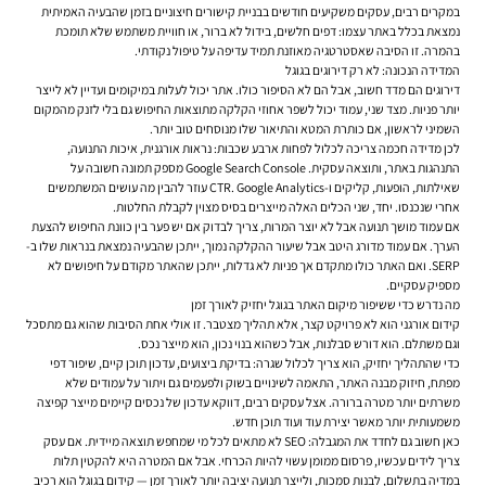
במקרים רבים, עסקים משקיעים חודשים בבניית קישורים חיצוניים בזמן שהבעיה האמיתית
נמצאת בכלל באתר עצמו: דפים חלשים, בידול לא ברור, או חוויית משתמש שלא תומכת
בהמרה. זו הסיבה שאסטרטגיה מאוזנת תמיד עדיפה על טיפול נקודתי.
המדידה הנכונה: לא רק דירוגים בגוגל
דירוגים הם מדד חשוב, אבל הם לא הסיפור כולו. אתר יכול לעלות במיקומים ועדיין לא לייצר
יותר פניות. מצד שני, עמוד יכול לשפר אחוזי הקלקה מתוצאות החיפוש גם בלי לזנק מהמקום
השמיני לראשון, אם כותרת המטא והתיאור שלו מנוסחים טוב יותר.
לכן מדידה חכמה צריכה לכלול לפחות ארבע שכבות: נראות אורגנית, איכות התנועה,
התנהגות באתר, ותוצאה עסקית. Google Search Console מספק תמונה חשובה על
שאילתות, הופעות, קליקים ו-CTR. Google Analytics עוזר להבין מה עושים המשתמשים
אחרי שנכנסו. יחד, שני הכלים האלה מייצרים בסיס מצוין לקבלת החלטות.
אם עמוד מושך תנועה אבל לא יוצר המרות, צריך לבדוק אם יש פער בין כוונת החיפוש להצעת
הערך. אם עמוד מדורג היטב אבל שיעור ההקלקה נמוך, ייתכן שהבעיה נמצאת בנראות שלו ב-
SERP. ואם האתר כולו מתקדם אך פניות לא גדלות, ייתכן שהאתר מקודם על חיפושים לא
מספיק עסקיים.
מה נדרש כדי ששיפור מיקום האתר בגוגל יחזיק לאורך זמן
קידום אורגני הוא לא פרויקט קצר, אלא תהליך מצטבר. זו אולי אחת הסיבות שהוא גם מתסכל
וגם משתלם. הוא דורש סבלנות, אבל כשהוא בנוי נכון, הוא מייצר נכס.
כדי שהתהליך יחזיק, הוא צריך לכלול שגרה: בדיקת ביצועים, עדכון תוכן קיים, שיפור דפי
מפתח, חיזוק מבנה האתר, התאמה לשינויים בשוק ולפעמים גם ויתור על עמודים שלא
משרתים יותר מטרה ברורה. אצל עסקים רבים, דווקא עדכון של נכסים קיימים מייצר קפיצה
משמעותית יותר מאשר יצירת עוד ועוד תוכן חדש.
כאן חשוב גם לחדד את המגבלה: SEO לא מתאים לכל מי שמחפש תוצאה מיידית. אם עסק
צריך לידים עכשיו, פרסום ממומן עשוי להיות הכרחי. אבל אם המטרה היא להקטין תלות
במדיה בתשלום, לבנות סמכות, ולייצר תנועה יציבה יותר לאורך זמן — קידום בגוגל הוא רכיב