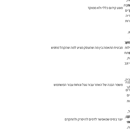
ת,
דרת
מונע קידום כללי ולא ממוקד
דים
יה
רות
,
ש,
קר
לות
מבטיח התאמה בין מה שהעסק מציע למה שהקהל מחפש
תח
ח,
 זנב
יה,
נה
UR
משפר הבנה של האתר עבור גוגל ונוחות עבור המשתמש
ר
ים
ים
ות
ל,
S
קס,
יוצר בסיס שמאפשר לדפים להיסרק ולהתקדם
ת
ני
ה,