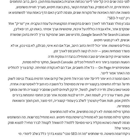
לפני כמה שנים היה קל יותר לייצר נוכחות אורגנית באמצעות נפח תוכן. היום, ברוב התחומים
התחרותיים, זה לא מספיק. גוגל מנתח הקשר, בוחן כוונת חיפוש, מעריך חוויית משתמש,
משווה את רמת האמינות של מקורות שונים, ומנסה להבין האם הדף באמת עוזר למשתמש או
רק “בנוי ל-SEO”.
גם ג'ון מולר מגוגל חזר לאורך השנים בתקשורת המקצועית על עמדה עקבית: אין “טריק” אחד
שמקדם אתר, אלא עבודה כוללת על איכות, שימושיות וערך אמיתי. באותו קו, דני סאליבן,
Search Liaison של Google Search, מדגיש שוב ושוב שהמיקוד צריך להיות בתוכן שמשרת
אנשים, לא רק מנועי חיפוש.
במילים פשוטות: אתר יכול להיות כתוב היטב, אבל אם הוא איטי, מבולגן, לא בנוי נכון, או לא
משדר מומחיות ואמון — יהיה לו קשה להתבסס לאורך זמן.
אסטרטגיית קידום אתרים טובה מתחילה בהגדרה עסקית חדה
הטעות הנפוצה ביותר היא להתחיל מכלים. Search Console, מחקר מילות מפתח,
אופטימיזציית On Page — כל אלה חשובים, אבל הם לא נקודת הפתיחה. קודם צריך להחליט
מה האתר אמור לייצר.
האם המטרה היא יותר לידים? יותר מכירות? חיזוק של קידום אתר תדמית בגוגל? כניסה לשוק
חדש? הגדלת החשיפה בקטגוריית שירות מסוימת? כל תשובה כזו תוביל לאסטרטגיה אחרת.
סטארטאפ בשלב חדירה לשוק, למשל, יזדקק לעיתים לתוכן שמסביר קטגוריה חדשה ומחנך
שוק. משרד עורכי דין, לעומת זאת, יידרש לבנות סמכות אתר סביב תחומי התמחות ברורים
ולחזק אמון. חנות אונליין תצטרך לשלב בין עמודי קטגוריה, דפי מוצר, תוכן תומך והשוואות
מסחריות.
מחקר מילות מפתח: לא רק מה מחפשים, אלא למה מחפשים
מחקר מילות מפתח טוב לא מתחיל ברשימת נפחי חיפוש. הוא מתחיל בפרשנות. מה המשתמש
מנסה לעשות כשהוא מקליד ביטוי מסוים? ללמוד? להשוות? לקנות? לברר מחיר? למצוא ספק
באזור שלו?
ניקח דוגמה פשוטה. מי שמחפש “מה זה SEO טכני” נמצא בדרך כלל בשלב לימודי. מי