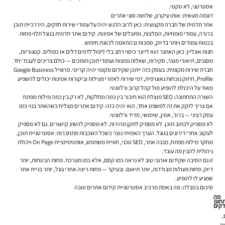
אסטרטגי, לא טקטי.
דוגמה מעשית: אותו עיקרון, שלושה סוגי אתרים
אתר תדמית של חברה מקצועית:
כאן לרוב הדגש יהיה על עמודי שירות חזקים, היררכיית תוכן
ברורה, עמודי מומחיות, המלצות, וסיגנלים של אמינות. קידום אתר תדמית בגוגל תלוי פחות
בכמות עמודים ויותר בדיוק, סמכות ובהתאמה לכוונת חיפוש.
חנות אונליין:
כאן האתגר הוא לייצר כיסוי רחב בלי ליפול לדפים דלים או כפולים. קטגוריות,
מסננים, תיאורי מוצר, סקירות, שאלות נפוצות ועמודי תוכן תומכים — כולם צריכים לעבוד יחד.
חברת שירות מקומית:
בעסק כזה ייתכן שקידום מקומי יהיה קריטי. פרופיל Google Business
Profile, חיזוק נוכחות גאוגרפית, דפי שירות לאזורי פעילות וביקורות אמינות יכולים להשפיע
מאוד על היכולת להופיע מול קהל קרוב ורלוונטי.
השורה התחתונה: SEO מוצלח הוא חיבור בין כמה מחלקות, לא רק בין כמה מילות מפתח
אם צריך לזקק את זה למשפט אחד, הוא יהיה כזה: קידום אתרים מצליח כשהאתר בנוי כמו
עסק רציני — ברור, אמין, שימושי, מדיד ורלוונטי.
לא מספיק לכתוב תוכן. לא מספיק לתקן מהירות. לא מספיק להשיג קישורים. גם לא מספיק
לעקוב אחרי דירוגים בגוגל. הערך האמיתי נוצר כשכל השכבות מתחברות: אסטרטגיית תוכן,
מחקר מילות מפתח, מבנה אתר, SEO טכני, חוויית משתמש, אופטימיזציית On Page ויכולת
ניהולית להבין מה עובד.
זו גם הסיבה שקידום אורגני טוב לא נראה כמו קסם, אלא כמו מערכת. פחות הבטחות, יותר
דיוק. פחות פעולות מבודדות, יותר תיאום. ובעיקר — פחות ריצה אחרי גוגל, יותר בניית אתר
שמגיע לו להופיע.
סיכום בטבלה: מה באמת מרכיב אסטרטגיית קידום אתרים טובה
מה
חום
דקים
,
ת,