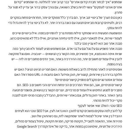
שמחפש “איך לבחור חברת קידום אתרים” כבר קרוב יותר להחלטה. מי שמחפש “קידום
אתרים אורגני לעסקים” עשוי להיות בשלב השוואה, עם צורך עסקי ברור אך עדיין לא סגור על
פתרון.
כאן נכנס הערך של ביטויי זנב ארוך. הם בדרך כלל ממוקדים יותר, תחרותיים פחות במקרים
רבים, ולעיתים קרובות מביאים תנועה עם כוונה ברורה יותר. לא כל ביטוי צריך להיות גדול כדי
להיות עסקי.
המשמעות המעשית היא שמחקר מילות מפתח צריך להסתיים במפה: אילו ביטויים שייכים
לעמודי שירות, אילו למאמרי תוכן, אילו לדפי נחיתה אורגניים, ואילו כלל לא מתאימים כרגע.
מבנה אתר טוב הוא לא עניין טכני בלבד
מבנה אתר משפיע גם על גוגל וגם על בני אדם. אם משתמש מגיע לעמוד ולא מבין תוך כמה
שניות איפה הוא נמצא, איך ממשיכים, ומה הקשר בין הנושאים — יש בעיה. ואם גוגל מתקשה
להבין אילו עמודים חשובים יותר, מה ההיררכיה באתר, ואיך הדפים מחוברים זה לזה — יש
בעיה נוספת.
אופטימיזציה לאתר מתחילה לרוב בשאלות פשוטות: האם תפריט הניווט הגיוני? האם יש
חלוקה ברורה בין שירותים, קטגוריות, תוכן ומידע? האם כתובות ה-URL מסודרות? האם
עמודים אסטרטגיים מקבלים מספיק קישורים פנימיים?
קישורים פנימיים, אגב, הם אחד המרכיבים הכי פחות זוהרים והכי חשובים ב-SEO. הם
מסבירים למנוע החיפוש אילו עמודים מרכזיים, יוצרים הקשר בין נושאים, ומשפרים תנועה
בתוך האתר. באתרי תוכן גדולים, וגם באתרי שירותים, ההבדל בין מבנה פנימי חכם למבנה
מקרי יכול להיות מהותי.
SEO טכני: השלב שאי אפשר לעקוף
קל להבין למה עסקים נמשכים קודם לתוכן: הוא נראה לעין. אבל SEO טכני הוא לעיתים
ההבדל בין אתר שיכול לצמוח לאתר שמתקשה לזוז, גם כשהתוכן שלו טוב.
מהירות אתר, התאמה למובייל, תקינות סריקה, הפניות תקינות, טיפול בעמודים כפולים,
היררכיה של תגיות, שימוש נכון במפות אתר, בדיקה של אינדוקס דרך Google Search